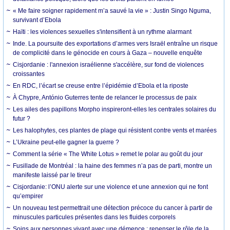
« Me faire soigner rapidement m’a sauvé la vie » : Justin Singo Nguma,
survivant d’Ebola
Haïti : les violences sexuelles s'intensifient à un rythme alarmant
Inde. La poursuite des exportations d’armes vers Israël entraîne un risque
de complicité dans le génocide en cours à Gaza – nouvelle enquête
Cisjordanie : l'annexion israélienne s'accélère, sur fond de violences
croissantes
En RDC, l’écart se creuse entre l’épidémie d’Ebola et la riposte
À Chypre, António Guterres tente de relancer le processus de paix
Les ailes des papillons Morpho inspireront-elles les centrales solaires du
futur ?
Les halophytes, ces plantes de plage qui résistent contre vents et marées
L’Ukraine peut-elle gagner la guerre ?
Comment la série « The White Lotus » remet le polar au goût du jour
Fusillade de Montréal : la haine des femmes n’a pas de parti, montre un
manifeste laissé par le tireur
Cisjordanie: l’ONU alerte sur une violence et une annexion qui ne font
qu’empirer
Un nouveau test permettrait une détection précoce du cancer à partir de
minuscules particules présentes dans les fluides corporels
Soins aux personnes vivant avec une démence : repenser le rôle de la