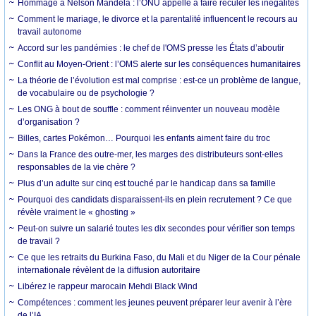
Hommage à Nelson Mandela : l’ONU appelle à faire reculer les inégalités
Comment le mariage, le divorce et la parentalité influencent le recours au
travail autonome
Accord sur les pandémies : le chef de l'OMS presse les États d’aboutir
Conflit au Moyen-Orient : l’OMS alerte sur les conséquences humanitaires
La théorie de l’évolution est mal comprise : est-ce un problème de langue,
de vocabulaire ou de psychologie ?
Les ONG à bout de souffle : comment réinventer un nouveau modèle
d’organisation ?
Billes, cartes Pokémon… Pourquoi les enfants aiment faire du troc
Dans la France des outre-mer, les marges des distributeurs sont-elles
responsables de la vie chère ?
Plus d’un adulte sur cinq est touché par le handicap dans sa famille
Pourquoi des candidats disparaissent-ils en plein recrutement ? Ce que
révèle vraiment le « ghosting »
Peut-on suivre un salarié toutes les dix secondes pour vérifier son temps
de travail ?
Ce que les retraits du Burkina Faso, du Mali et du Niger de la Cour pénale
internationale révèlent de la diffusion autoritaire
Libérez le rappeur marocain Mehdi Black Wind
Compétences : comment les jeunes peuvent préparer leur avenir à l’ère
de l’IA