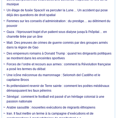
musique
Un étage de fusée SpaceX va percuter la Lune… Un accident qui pose
déjà des questions de droit spatial
Femmes sur les conseils d’administration : du prestige… au détriment du
pouvoir
Gaza : l'éprouvant trajet d'un patient sous dialyse jusqu'à l'hôpital… en
charrette tirée par un âne
Mali. Des preuves de crimes de guerre commis par des groupes armés
dans la région de Gao
Des empereurs romains à Donald Trump : quand les dirigeants politiques
se montrent dans les enceintes sportives
Forces de l’ordre et recours aux armes : comment la Révolution française
a posé les termes du débat
Une icône méconnue du marronnage : Selomoh del Castilho et le
capitaine Broos
Ils prétendaient revenir de Terre sainte : comment les poètes médiévaux
démasquaient les faux pèlerins
Sénégal : comment le football est passé d’un héritage colonial à une
passion nationale
Arabie saoudite : nouvelles exécutions de migrants éthiopiens
Iran. Il faut mettre un terme à la campagne d’exécutions et de