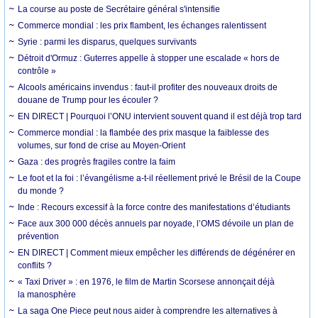
La course au poste de Secrétaire général s'intensifie
Commerce mondial : les prix flambent, les échanges ralentissent
Syrie : parmi les disparus, quelques survivants
Détroit d'Ormuz : Guterres appelle à stopper une escalade « hors de
contrôle »
Alcools américains invendus : faut-il profiter des nouveaux droits de
douane de Trump pour les écouler ?
EN DIRECT | Pourquoi l’ONU intervient souvent quand il est déjà trop tard
Commerce mondial : la flambée des prix masque la faiblesse des
volumes, sur fond de crise au Moyen-Orient
Gaza : des progrès fragiles contre la faim
Le foot et la foi : l’évangélisme a-t-il réellement privé le Brésil de la Coupe
du monde ?
Inde : Recours excessif à la force contre des manifestations d’étudiants
Face aux 300 000 décès annuels par noyade, l’OMS dévoile un plan de
prévention
EN DIRECT | Comment mieux empêcher les différends de dégénérer en
conflits ?
« Taxi Driver » : en 1976, le film de Martin Scorsese annonçait déjà
la manosphère
La saga One Piece peut nous aider à comprendre les alternatives à