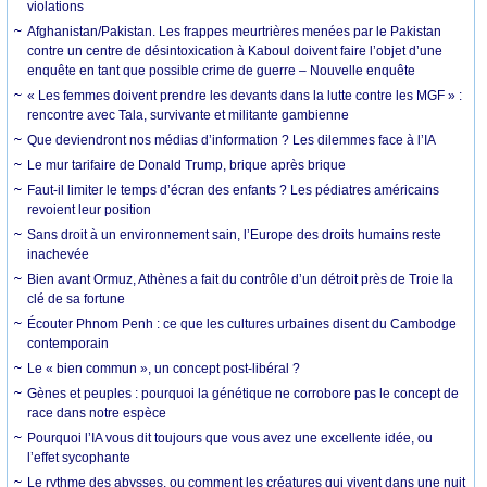
violations
Afghanistan/Pakistan. Les frappes meurtrières menées par le Pakistan
contre un centre de désintoxication à Kaboul doivent faire l’objet d’une
enquête en tant que possible crime de guerre – Nouvelle enquête
« Les femmes doivent prendre les devants dans la lutte contre les MGF » :
rencontre avec Tala, survivante et militante gambienne
Que deviendront nos médias d’information ? Les dilemmes face à l’IA
Le mur tarifaire de Donald Trump, brique après brique
Faut-il limiter le temps d’écran des enfants ? Les pédiatres américains
revoient leur position
Sans droit à un environnement sain, l’Europe des droits humains reste
inachevée
Bien avant Ormuz, Athènes a fait du contrôle d’un détroit près de Troie la
clé de sa fortune
Écouter Phnom Penh : ce que les cultures urbaines disent du Cambodge
contemporain
Le « bien commun », un concept post-libéral ?
Gènes et peuples : pourquoi la génétique ne corrobore pas le concept de
race dans notre espèce
Pourquoi l’IA vous dit toujours que vous avez une excellente idée, ou
l’effet sycophante
Le rythme des abysses, ou comment les créatures qui vivent dans une nuit