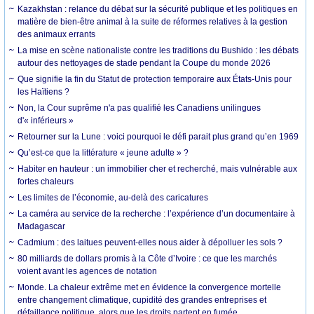
Kazakhstan : relance du débat sur la sécurité publique et les politiques en
matière de bien-être animal à la suite de réformes relatives à la gestion
des animaux errants
La mise en scène nationaliste contre les traditions du Bushido : les débats
autour des nettoyages de stade pendant la Coupe du monde 2026
Que signifie la fin du Statut de protection temporaire aux États-Unis pour
les Haïtiens ?
Non, la Cour suprême n'a pas qualifié les Canadiens unilingues
d'« inférieurs »
Retourner sur la Lune : voici pourquoi le défi parait plus grand qu’en 1969
Qu’est-ce que la littérature « jeune adulte » ?
Habiter en hauteur : un immobilier cher et recherché, mais vulnérable aux
fortes chaleurs
Les limites de l’économie, au-delà des caricatures
La caméra au service de la recherche : l’expérience d’un documentaire à
Madagascar
Cadmium : des laitues peuvent-elles nous aider à dépolluer les sols ?
80 milliards de dollars promis à la Côte d’Ivoire : ce que les marchés
voient avant les agences de notation
Monde. La chaleur extrême met en évidence la convergence mortelle
entre changement climatique, cupidité des grandes entreprises et
défaillance politique, alors que les droits partent en fumée