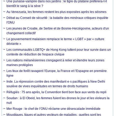
Une punaise-vampire dans nos jardins : le tigre du platane préférera-t-il
bientôt le sang à la sève ?
Au Venezuela, les femmes restent les plus exposées après les séismes
Débat au Conseil de sécurité : la bataille des minéraux critiques inquiète
l'ONU
Les jeunes de Croatie, de Serbie et de Bosnie-Herzégovine, acteurs d'un
changement collectif
Le gouvernement malaisien remplace le terme « LGBT » par « culture
déviante »
Les communautés LGBTQ+ de Hong Kong luttent pour leur survie dans un
contexte de réduction de l'espace civique
Les nations mélanésiennes s'engagent à relier et étendre leurs zones
marines protégées
Les feux de forêt ravagent l’Europe, la France et l’Espagne en première
ligne
Inde. La répression contre des manifestant·e·s pacifiques à New Delhi
soulève de vives inquiétudes en termes de droits humains
Réfugiés : 75 ans après, la Convention tient bon face aux vents du repli
Soudan : à El Obeid, les femmes fuient les drones le jour et les violeurs la
nuit
Mer Rouge : le chef de l’ONU réclame une désescalade immédiate
Moustiques, tiques et autres vecteurs de maladies : quelles sont les