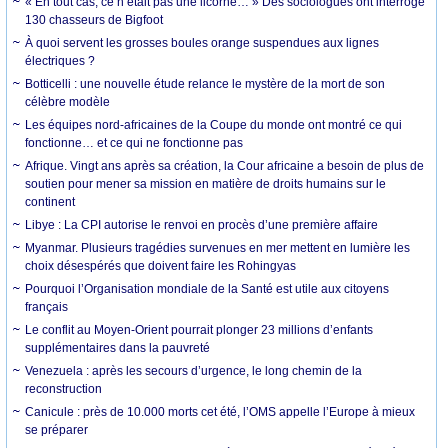
« En tout cas, ce n’était pas une licorne… » Des sociologues ont interrogé
130 chasseurs de Bigfoot
À quoi servent les grosses boules orange suspendues aux lignes
électriques ?
Botticelli : une nouvelle étude relance le mystère de la mort de son
célèbre modèle
Les équipes nord-africaines de la Coupe du monde ont montré ce qui
fonctionne… et ce qui ne fonctionne pas
Afrique. Vingt ans après sa création, la Cour africaine a besoin de plus de
soutien pour mener sa mission en matière de droits humains sur le
continent
Libye : La CPI autorise le renvoi en procès d’une première affaire
Myanmar. Plusieurs tragédies survenues en mer mettent en lumière les
choix désespérés que doivent faire les Rohingyas
Pourquoi l’Organisation mondiale de la Santé est utile aux citoyens
français
Le conflit au Moyen-Orient pourrait plonger 23 millions d’enfants
supplémentaires dans la pauvreté
Venezuela : après les secours d’urgence, le long chemin de la
reconstruction
Canicule : près de 10.000 morts cet été, l’OMS appelle l’Europe à mieux
se préparer