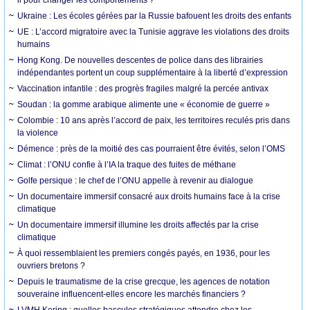
Ukraine : Les écoles gérées par la Russie bafouent les droits des enfants
UE : L’accord migratoire avec la Tunisie aggrave les violations des droits
humains
Hong Kong. De nouvelles descentes de police dans des librairies
indépendantes portent un coup supplémentaire à la liberté d’expression
Vaccination infantile : des progrès fragiles malgré la percée antivax
Soudan : la gomme arabique alimente une « économie de guerre »
Colombie : 10 ans après l’accord de paix, les territoires reculés pris dans
la violence
Démence : près de la moitié des cas pourraient être évités, selon l’OMS
Climat : l’ONU confie à l’IA la traque des fuites de méthane
Golfe persique : le chef de l’ONU appelle à revenir au dialogue
Un documentaire immersif consacré aux droits humains face à la crise
climatique
Un documentaire immersif illumine les droits affectés par la crise
climatique
À quoi ressemblaient les premiers congés payés, en 1936, pour les
ouvriers bretons ?
Depuis le traumatisme de la crise grecque, les agences de notation
souveraine influencent-elles encore les marchés financiers ?
LVMH Kering : quelles bascules stratégiques attendre chez les