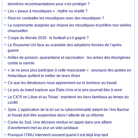
dernières recommandations pour s’en protéger ?
Les « peaux à moustiques » : mythe ou réalité ?
Peut-on combattre les moustiques avec des moustiques ?
La surprenante araignée qui chasse les moustiques et préfère nos vieilles
chaussettes
Coupe du Monde 2026 : le football a-t-il gagné ?
Le Royaume-Uni face au scandale des adoptions forcées de l’après-
guerre
Arêtes de poisson, quarantaine et vaccination : les armes des Aborigènes
contre la variole
« Je ne peux plus participer à cette mascarade » : pourquoi des guides en
Antarctique quittent le métier de leurs rêves
Ce que les dératiseurs nous apprennent sur le bonheur au travail
Le prix du bœuf explose aux États-Unis et le pire pourrait être à venir
Le CICR en Libye et au Tchad : maintenir les liens familiaux au temps du
conflit
Syrie. L’application de la loi sur la cybercriminalité datant de l’ère Bachar
el Assad doit être suspendue dans l’attente de sa réforme
Corée du Sud. Une décision rendue en appel dans une affaire
d’avortement met au jour un vide juridique
Pourquoi l’ONU intervient souvent quand il est déjà trop tard