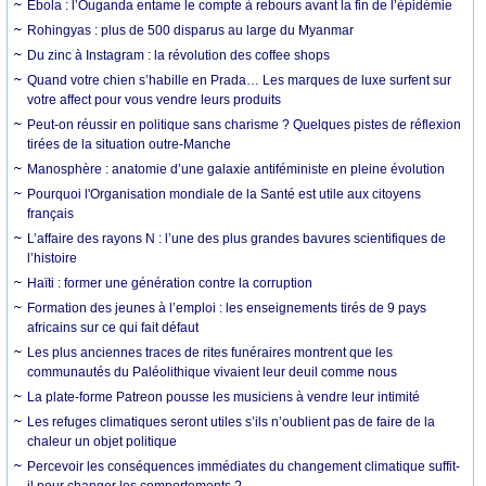
Ebola : l’Ouganda entame le compte à rebours avant la fin de l’épidémie
Rohingyas : plus de 500 disparus au large du Myanmar
Du zinc à Instagram : la révolution des coffee shops
Quand votre chien s’habille en Prada… Les marques de luxe surfent sur
votre affect pour vous vendre leurs produits
Peut-on réussir en politique sans charisme ? Quelques pistes de réflexion
tirées de la situation outre-Manche
Manosphère : anatomie d’une galaxie antiféministe en pleine évolution
Pourquoi l'Organisation mondiale de la Santé est utile aux citoyens
français
L’affaire des rayons N : l’une des plus grandes bavures scientifiques de
l’histoire
Haïti : former une génération contre la corruption
Formation des jeunes à l’emploi : les enseignements tirés de 9 pays
africains sur ce qui fait défaut
Les plus anciennes traces de rites funéraires montrent que les
communautés du Paléolithique vivaient leur deuil comme nous
La plate-forme Patreon pousse les musiciens à vendre leur intimité
Les refuges climatiques seront utiles s’ils n’oublient pas de faire de la
chaleur un objet politique
Percevoir les conséquences immédiates du changement climatique suffit-
il pour changer les comportements ?