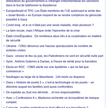
détracteurs du gouvernement à l’étranger instrumentalise les sanctions
dans le but de bâillonner la dissidence
Europe/Israël et TPO. Les États membres de l’UE autorisant la vente des
« Israel Bonds » en Europe risquent de se rendre complices du génocide
perpétré à Gaza
Covid long : et si ce n’était pas une seule maladie, mais plusieurs ?
La faim recule, mais l’Afrique reste l’épicentre de la crise
États-Unis/Équateur : De nombreux abus liés à la coopération en matière
de sécurité
Ukraine : l’ONU dénonce une hausse spectaculaire du nombre de
victimes civiles
Gaza : cessez-le-feu ou pas, les Palestiniens ne sont en sécurité nulle part
Syrie : António Guterres à Damas, à l'heure de vérité pour la transition
Ebola en RDC : l’OMS alerte sur une épidémie « qui ne fait que
commencer »
Naufrages au large de la Mauritanie : 144 morts ou disparus
Dans « Histoire de jouets 5 », c’est la technologie vs les jouets – un
dilemme auquel les familles sont aussi confrontées
On expédie au Sud nos déchets… et nos responsabilités
Avec « Confessions II », Madonna orchestre un écosystème de marque
complet
Canicule : quelles protections le droit offre-t-il aux travailleurs ?