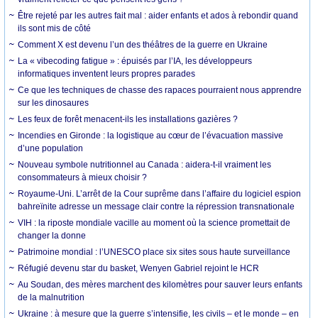
Être rejeté par les autres fait mal : aider enfants et ados à rebondir quand
ils sont mis de côté
Comment X est devenu l’un des théâtres de la guerre en Ukraine
La « vibecoding fatigue » : épuisés par l’IA, les développeurs
informatiques inventent leurs propres parades
Ce que les techniques de chasse des rapaces pourraient nous apprendre
sur les dinosaures
Les feux de forêt menacent-ils les installations gazières ?
Incendies en Gironde : la logistique au cœur de l’évacuation massive
d’une population
Nouveau symbole nutritionnel au Canada : aidera-t-il vraiment les
consommateurs à mieux choisir ?
Royaume-Uni. L’arrêt de la Cour suprême dans l’affaire du logiciel espion
bahreïnite adresse un message clair contre la répression transnationale
VIH : la riposte mondiale vacille au moment où la science promettait de
changer la donne
Patrimoine mondial : l’UNESCO place six sites sous haute surveillance
Réfugié devenu star du basket, Wenyen Gabriel rejoint le HCR
Au Soudan, des mères marchent des kilomètres pour sauver leurs enfants
de la malnutrition
Ukraine : à mesure que la guerre s’intensifie, les civils – et le monde – en