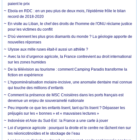
paient le prix
Ebola en RDC : en un peu plus de deux mois, l'épidémie frôle le bilan
record de 2018-2020
En visite au Liban, le chef des droits de l'homme de l'ONU réclame justice
pour les victimes du conflit
D'où viennent les plus gros diamants du monde ? La géologie apporte de
nouvelles réponses
Ulysse aux mille ruses était-il aussi un athlète ?
Avec la loi d’urgence agricole, la France contrevient au droit international
sur les zones humides
De la télévision au tourisme : comment Camping Paradis transforme la
fiction en expérience
L’hypominéralisation molaire-incisive, une anomalie dentaire mal connue
qui touche des millions d’enfants
Comment la présence de MSC Croisières dans les ports français est
devenue un enjeu de souveraineté nationale
Peu importe ce que les enfants lisent, tant qu’ils lisent ? Dépasser les
préjugés sur les « bonnes » et « mauvaises lectures »
Indonésie et Asie du Sud-Est : la France a une carte à jouer
Loi d’urgence agricole : pourquoi la droite et le centre ne lâchent rien sur
les néonicotinoïdes et le stockage de l’eau