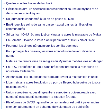
Quelles sont les limites de la clim ?
L’éclipse solaire, un spectacle impressionnant source de mythes et de
découvertes scientifiques
Un journaliste condamné à un an de prison au Mali
En Afrique, les soins de santé passent aussi par les familles et les
communautés
Sri Lanka : l’ONU réclame justice, vingt ans après le massacre de Muttur
En Somalie, l'IA aide le PAM à anticiper la faim et mieux cibler l'aide
Pourquoi les singes gèrent mieux les conflits que nous
Pour protéger les oiseaux, les vitres anti-collision doivent devenir la
norme
Malaisie : le renvoi forcé de réfugiés du Myanmar met des vies en danger
En RDC, l’épidémie d’Ebola sans précédent propulse la recherche de
nouveaux traitements
Afghanistan : les coupes dans l’aide aggravent la malnutrition infantile
Liban : six ans après l'explosion du port de Beyrouth, la quête de justice
reste inachevée
Union européenne. Les dirigeant·e·s européens doivent réagir avec
humanité et solidarité concernant la situation à Ceuta
Plateformes de SVOD : quand le consommateur est prêt à payer moins
cher son abonnement en échange du visionnage de publicités