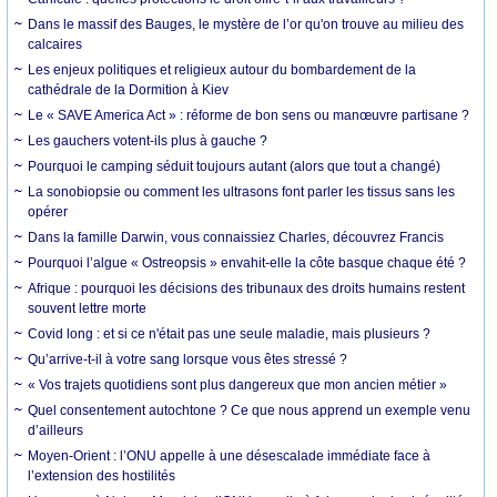
Dans le massif des Bauges, le mystère de l’or qu'on trouve au milieu des
calcaires
Les enjeux politiques et religieux autour du bombardement de la
cathédrale de la Dormition à Kiev
Le « SAVE America Act » : réforme de bon sens ou manœuvre partisane ?
Les gauchers votent-ils plus à gauche ?
Pourquoi le camping séduit toujours autant (alors que tout a changé)
La sonobiopsie ou comment les ultrasons font parler les tissus sans les
opérer
Dans la famille Darwin, vous connaissiez Charles, découvrez Francis
Pourquoi l’algue « Ostreopsis » envahit-elle la côte basque chaque été ?
Afrique : pourquoi les décisions des tribunaux des droits humains restent
souvent lettre morte
Covid long : et si ce n'était pas une seule maladie, mais plusieurs ?
Qu’arrive-t-il à votre sang lorsque vous êtes stressé ?
« Vos trajets quotidiens sont plus dangereux que mon ancien métier »
Quel consentement autochtone ? Ce que nous apprend un exemple venu
d’ailleurs
Moyen-Orient : l’ONU appelle à une désescalade immédiate face à
l’extension des hostilités