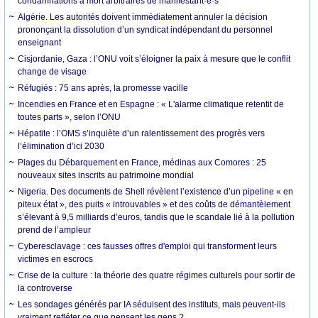
condamnations à mort arbitraires de manifestant·e·s
Algérie. Les autorités doivent immédiatement annuler la décision
prononçant la dissolution d’un syndicat indépendant du personnel
enseignant
Cisjordanie, Gaza : l’ONU voit s’éloigner la paix à mesure que le conflit
change de visage
Réfugiés : 75 ans après, la promesse vacille
Incendies en France et en Espagne : « L'alarme climatique retentit de
toutes parts », selon l’ONU
Hépatite : l’OMS s’inquiète d’un ralentissement des progrès vers
l’élimination d’ici 2030
Plages du Débarquement en France, médinas aux Comores : 25
nouveaux sites inscrits au patrimoine mondial
Nigeria. Des documents de Shell révèlent l’existence d’un pipeline « en
piteux état », des puits « introuvables » et des coûts de démantèlement
s’élevant à 9,5 milliards d’euros, tandis que le scandale lié à la pollution
prend de l’ampleur
Cyberesclavage : ces fausses offres d'emploi qui transforment leurs
victimes en escrocs
Crise de la culture : la théorie des quatre régimes culturels pour sortir de
la controverse
Les sondages générés par IA séduisent des instituts, mais peuvent-ils
vraiment refléter ce que pensent les gens ?