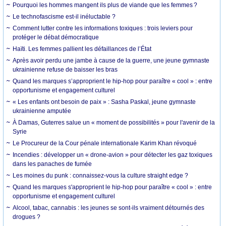
Pourquoi les hommes mangent ils plus de viande que les femmes ?
Le technofascisme est-il inéluctable ?
Comment lutter contre les informations toxiques : trois leviers pour
protéger le débat démocratique
Haïti. Les femmes pallient les défaillances de l’État
Après avoir perdu une jambe à cause de la guerre, une jeune gymnaste
ukrainienne refuse de baisser les bras
Quand les marques s’approprient le hip-hop pour paraître « cool » : entre
opportunisme et engagement culturel
« Les enfants ont besoin de paix » : Sasha Paskal, jeune gymnaste
ukrainienne amputée
À Damas, Guterres salue un « moment de possibilités » pour l'avenir de la
Syrie
Le Procureur de la Cour pénale internationale Karim Khan révoqué
Incendies : développer un « drone-avion » pour détecter les gaz toxiques
dans les panaches de fumée
Les moines du punk : connaissez-vous la culture straight edge ?
Quand les marques s'approprient le hip-hop pour paraître « cool » : entre
opportunisme et engagement culturel
Alcool, tabac, cannabis : les jeunes se sont-ils vraiment détournés des
drogues ?