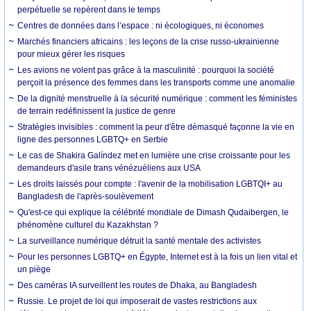
perpétuelle se repèrent dans le temps
Centres de données dans l’espace : ni écologiques, ni économes
Marchés financiers africains : les leçons de la crise russo-ukrainienne
pour mieux gérer les risques
Les avions ne volent pas grâce à la masculinité : pourquoi la société
perçoit la présence des femmes dans les transports comme une anomalie
De la dignité menstruelle à la sécurité numérique : comment les féministes
de terrain redéfinissent la justice de genre
Stratégies invisibles : comment la peur d'être démasqué façonne la vie en
ligne des personnes LGBTQ+ en Serbie
Le cas de Shakira Galíndez met en lumière une crise croissante pour les
demandeurs d'asile trans vénézuéliens aux USA
Les droits laissés pour compte : l'avenir de la mobilisation LGBTQI+ au
Bangladesh de l'après-soulèvement
Qu'est-ce qui explique la célébrité mondiale de Dimash Qudaibergen, le
phénomène culturel du Kazakhstan ?
La surveillance numérique détruit la santé mentale des activistes
Pour les personnes LGBTQ+ en Égypte, Internet est à la fois un lien vital et
un piège
Des caméras IA surveillent les routes de Dhaka, au Bangladesh
Russie. Le projet de loi qui imposerait de vastes restrictions aux