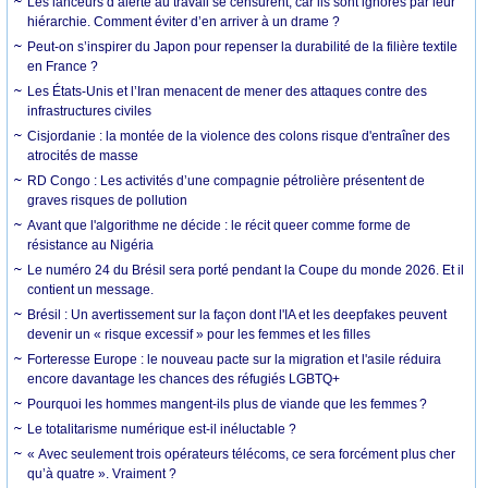
Les lanceurs d’alerte au travail se censurent, car ils sont ignorés par leur
hiérarchie. Comment éviter d’en arriver à un drame ?
Peut-on s’inspirer du Japon pour repenser la durabilité de la filière textile
en France ?
Les États-Unis et l’Iran menacent de mener des attaques contre des
infrastructures civiles
Cisjordanie : la montée de la violence des colons risque d'entraîner des
atrocités de masse
RD Congo : Les activités d’une compagnie pétrolière présentent de
graves risques de pollution
Avant que l'algorithme ne décide : le récit queer comme forme de
résistance au Nigéria
Le numéro 24 du Brésil sera porté pendant la Coupe du monde 2026. Et il
contient un message.
Brésil : Un avertissement sur la façon dont l'IA et les deepfakes peuvent
devenir un « risque excessif » pour les femmes et les filles
Forteresse Europe : le nouveau pacte sur la migration et l'asile réduira
encore davantage les chances des réfugiés LGBTQ+
Pourquoi les hommes mangent-ils plus de viande que les femmes ?
Le totalitarisme numérique est-il inéluctable ?
« Avec seulement trois opérateurs télécoms, ce sera forcément plus cher
qu’à quatre ». Vraiment ?