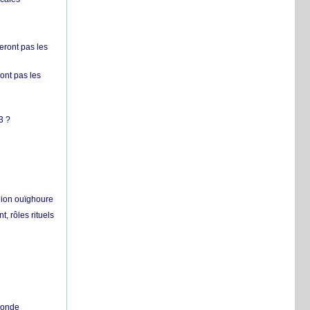
ront pas les
nt pas les
3 ?
égion ouïghoure
, rôles rituels
 monde