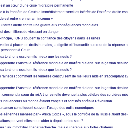
est au cœur d’une crise migratoire permanente
 à la frontière de Ceuta a immédiatement servi les intérêts de l’extrême droite es
de est entré « en terrain inconnu »
Guterres alerte contre une guerre aux conséquences mondiales
oi des millions de vies sont en danger
rincipe, l’ONU soutient la confiance des citoyens dans les urnes
 veiller à placer les droits humains, la dignité et l’humanité au cœur de la réponse a
e personnes à Ceuta
ux torchons essuient-ils mieux que les neufs ?
prendre l’Australie, référence mondiale en matière d’alerte, sur la gestion des in
ux torchons essuient-ils mieux que les neufs ?
 rainettes : comment les femelles construisent de meilleurs nids en s'accouplant a
prendre l’Australie, référence mondiale en matière d’alerte, sur la gestion des in
: comment la sœur du roi Arthur est-elle devenue la plus célèbre des sorcières mé
s influenceurs au monde étaient français et sont nés après la Révolution
u cancer compliquent souvent l’usage des outils numériques
es aériennes menées par « Africa Corps », sous le contrôle de la Russie, tuent des c
aitues peuvent-elles nous aider à dépolluer les sols ?
ur : un immobilier cher et recherché, mais vulnérable aux fortes chaleurs