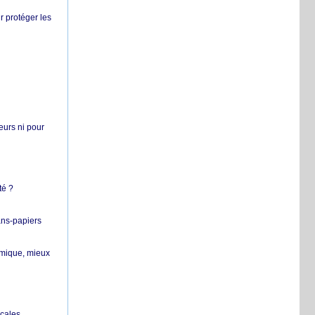
r protéger les
teurs ni pour
té ?
ans-papiers
ermique, mieux
ocales