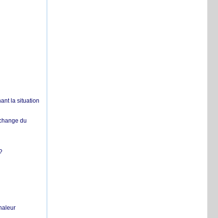
nt la situation
échange du
?
chaleur