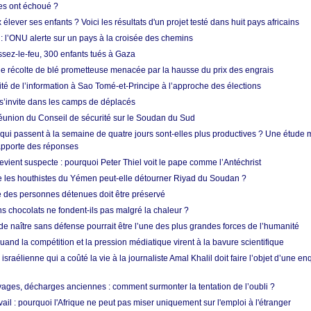
res ont échoué ?
ever ses enfants ? Voici les résultats d'un projet testé dans huit pays africains
 l’ONU alerte sur un pays à la croisée des chemins
ssez-le-feu, 300 enfants tués à Gaza
ne récolte de blé prometteuse menacée par la hausse du prix des engrais
rité de l’information à Sao Tomé-et-Principe à l’approche des élections
’invite dans les camps de déplacés
union du Conseil de sécurité sur le Soudan du Sud
 qui passent à la semaine de quatre jours sont-elles plus productives ? Une étude
apporte des réponses
vient suspecte : pourquoi Peter Thiel voit le pape comme l’Antéchrist
e les houthistes du Yémen peut-elle détourner Riyad du Soudan ?
e des personnes détenues doit être préservé
s chocolats ne fondent-ils pas malgré la chaleur ?
 de naître sans défense pourrait être l’une des plus grandes forces de l’humanité
quand la compétition et la pression médiatique virent à la bavure scientifique
 israélienne qui a coûté la vie à la journaliste Amal Khalil doit faire l’objet d’une e
ges, décharges anciennes : comment surmonter la tentation de l’oubli ?
vail : pourquoi l'Afrique ne peut pas miser uniquement sur l'emploi à l'étranger