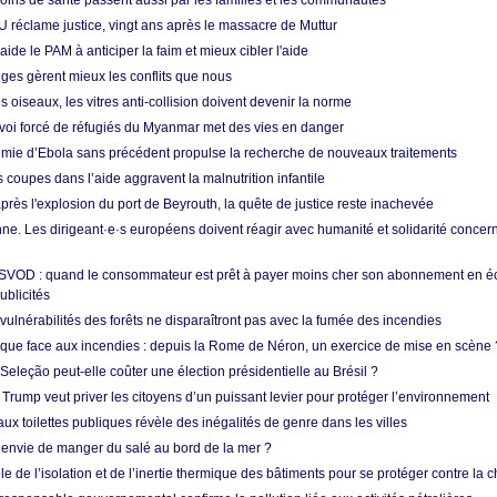
soins de santé passent aussi par les familles et les communautés
U réclame justice, vingt ans après le massacre de Muttur
aide le PAM à anticiper la faim et mieux cibler l'aide
nges gèrent mieux les conflits que nous
s oiseaux, les vitres anti-collision doivent devenir la norme
envoi forcé de réfugiés du Myanmar met des vies en danger
mie d’Ebola sans précédent propulse la recherche de nouveaux traitements
s coupes dans l’aide aggravent la malnutrition infantile
après l'explosion du port de Beyrouth, la quête de justice reste inachevée
e. Les dirigeant·e·s européens doivent réagir avec humanité et solidarité concerna
 SVOD : quand le consommateur est prêt à payer moins cher son abonnement en 
ublicités
vulnérabilités des forêts ne disparaîtront pas avec la fumée des incendies
tique face aux incendies : depuis la Rome de Néron, un exercice de mise en scène 
 Seleção peut-elle coûter une élection présidentielle au Brésil ?
 Trump veut priver les citoyens d’un puissant levier pour protéger l’environnement
ux toilettes publiques révèle des inégalités de genre dans les villes
 envie de manger du salé au bord de la mer ?
ôle de l’isolation et de l’inertie thermique des bâtiments pour se protéger contre la 