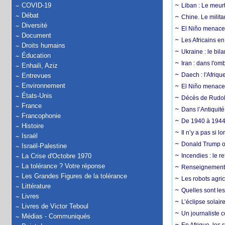
COVID-19
Liban : Le meurt
Débat
Chine. Le milita
Diversité
El Niño menace 
Document
Les Africains en
Droits humains
Ukraine : le bila
Éducation
Iran : dans l'om
Enhaili, Aziz
Daech : l'Afriq
Entrevues
Environnement
El Niño menace d
États-Unis
Décès de Rudolp
France
Dans l’Antiquité
Francophonie
De 1940 à 1944,
Histoire
Il n’y a pas si 
Israël
Donald Trump ou
Israël-Palestine
La Crise d'Octobre 1970
Incendies : le r
La tolérance ? Votre réponse
Renseignement :
Les Grandes Figures de la tolérance
Les robots agri
Littérature
Quelles sont les 
Livres
L’éclipse solai
Livres de Victor Teboul
Un journaliste 
Médias - Communiqués