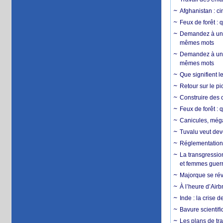
Afghanistan : cin
Feux de forêt : 
Demandez à un 
mêmes mots
Demandez à un 
mêmes mots
Que signifient l
Retour sur le p
Construire des c
Feux de forêt : 
Canicules, mégaf
Tuvalu veut dev
Réglementation c
La transgression
et femmes guerr
Majorque se révo
À l’heure d’Airb
Inde : la crise 
Bavure scientif
Les plans de tra