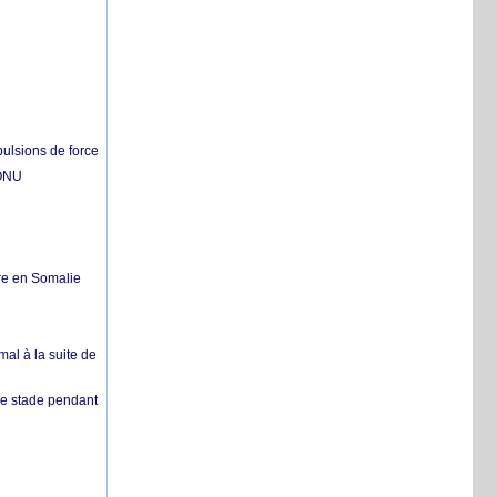
pulsions de force
'ONU
re en Somalie
mal à la suite de
 de stade pendant