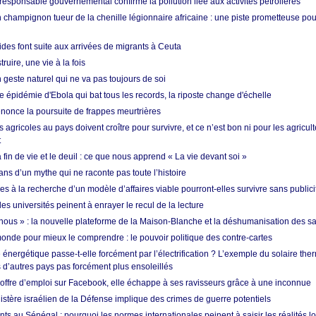
esponsable gouvernemental confirme la pollution liée aux activités pétrolières
 champignon tueur de la chenille légionnaire africaine : une piste prometteuse pou
des font suite aux arrivées de migrants à Ceuta
ruire, une vie à la fois
n geste naturel qui ne va pas toujours de soi
 épidémie d'Ebola qui bat tous les records, la riposte change d'échelle
nonce la poursuite de frappes meurtrières
s agricoles au pays doivent croître pour survivre, et ce n’est bon ni pour les agricul
t
in de vie et le deuil : ce que nous apprend « La vie devant soi »
ans d’un mythe qui ne raconte pas toute l’histoire
es à la recherche d’un modèle d’affaires viable pourront-elles survivre sans publici
les universités peinent à enrayer le recul de la lecture
i nous » : la nouvelle plateforme de la Maison-Blanche et la déshumanisation des s
onde pour mieux le comprendre : le pouvoir politique des contre-cartes
énergétique passe-t-elle forcément par l’électrification ? L’exemple du solaire th
d’autres pays pas forcément plus ensoleillés
offre d’emploi sur Facebook, elle échappe à ses ravisseurs grâce à une inconnue
istère israélien de la Défense implique des crimes de guerre potentiels
nts au Sénégal : pourquoi les normes internationales peinent à saisir les réalités l