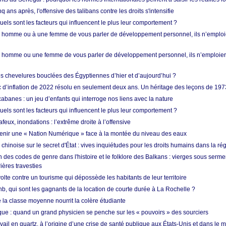
q ans après, l'offensive des talibans contre les droits s'intensifie
quels sont les facteurs qui influencent le plus leur comportement ?
homme ou à une femme de vous parler de développement personnel, ils n’emploie
homme ou une femme de vous parler de développement personnel, ils n’emploiero
es chevelures bouclées des Égyptiennes d’hier et d’aujourd’hui ?
ic d’inflation de 2022 résolu en seulement deux ans. Un héritage des leçons de 197
abanes : un jeu d’enfants qui interroge nos liens avec la nature
quels sont les facteurs qui influencent le plus leur comportement ?
eux, inondations : l’extrême droite à l’offensive
enir une « Nation Numérique » face à la montée du niveau des eaux
hinoise sur le secret d'État : vives inquiétudes pour les droits humains dans la r
 des codes de genre dans l'histoire et le folklore des Balkans : vierges sous serment
ières travesties
lte contre un tourisme qui dépossède les habitants de leur territoire
nb, qui sont les gagnants de la location de courte durée à La Rochelle ?
de la classe moyenne nourrit la colère étudiante
ique : quand un grand physicien se penche sur les « pouvoirs » des sourciers
vail en quartz, à l’origine d’une crise de santé publique aux États-Unis et dans le