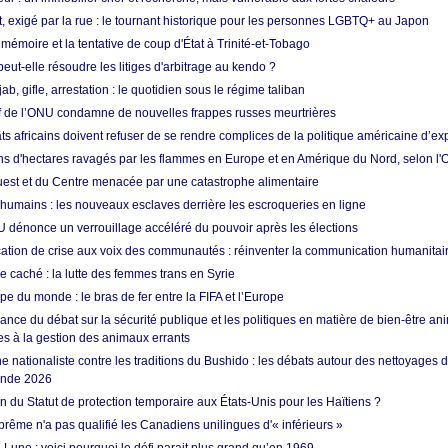
t, exigé par la rue : le tournant historique pour les personnes LGBTQ+ au Japon
 mémoire et la tentative de coup d'État à Trinité-et-Tobago
eut-elle résoudre les litiges d'arbitrage au kendo ?
ab, gifle, arrestation : le quotidien sous le régime taliban
ef de l’ONU condamne de nouvelles frappes russes meurtrières
ts africains doivent refuser de se rendre complices de la politique américaine d’ex
ons d'hectares ravagés par les flammes en Europe et en Amérique du Nord, selon l
Ouest et du Centre menacée par une catastrophe alimentaire
 humains : les nouveaux esclaves derrière les escroqueries en ligne
 dénonce un verrouillage accéléré du pouvoir après les élections
tion de crise aux voix des communautés : réinventer la communication humanitai
re caché : la lutte des femmes trans en Syrie
e du monde : le bras de fer entre la FIFA et l’Europe
ance du débat sur la sécurité publique et les politiques en matière de bien-être ani
es à la gestion des animaux errants
 nationaliste contre les traditions du Bushido : les débats autour des nettoyages
onde 2026
fin du Statut de protection temporaire aux États-Unis pour les Haïtiens ?
rême n'a pas qualifié les Canadiens unilingues d'« inférieurs »