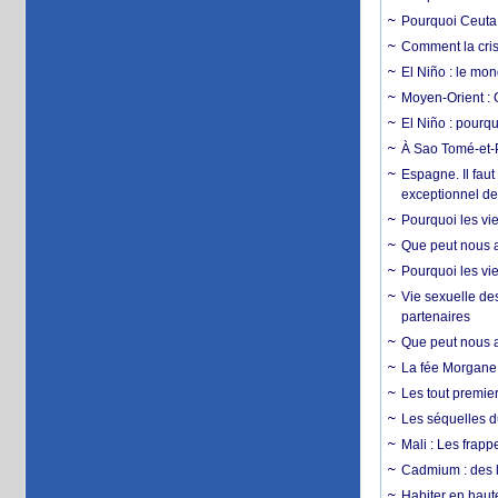
Pourquoi Ceuta 
Comment la crise
El Niño : le mon
Moyen-Orient : 
El Niño : pourqu
À Sao Tomé-et-P
Espagne. Il faut
exceptionnel d
Pourquoi les vie
Que peut nous ap
Pourquoi les vie
Vie sexuelle des
partenaires
Que peut nous ap
La fée Morgane 
Les tout premier
Les séquelles d
Mali : Les frapp
Cadmium : des l
Habiter en haute