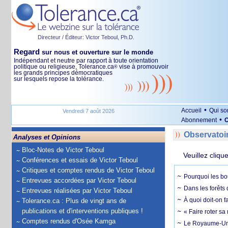
Directeur / Éditeur: Victor Teboul, Ph.D.
Regard
sur nous et ouverture sur le monde
Indépendant et neutre par rapport à toute orientation
politique ou religieuse, Tolerance.ca
vise à promouvoir
®
les grands principes démocratiques
sur lesquels repose la tolérance.
•
Accueil
Qui s
Vendredi 7 août 2026
•
Abonnement
O
Observatoi
Analyses et Opinions
Bloc-Notes de Victor Teboul
Veuillez cliqu
Conférences et essais de Victor Teboul
Critiques et comptes rendus de Victor Teboul
Pourquoi les bo
Entrevues accordées par Victor Teboul
Dans les forêts 
Entrevues réalisées par Victor Teboul
À quoi doit-on f
Tolerance.ca : Plus de vingt ans de
publications et d'interventions publiques !
« Faire roter sa
Comptes rendus d'Osée Kamga
Le Royaume-Uni, 