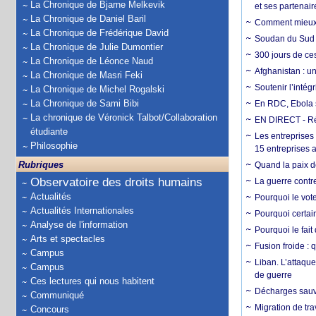
La Chronique de Bjarne Melkevik
et ses partenai
La Chronique de Daniel Baril
Comment mieux él
La Chronique de Frédérique David
Soudan du Sud :
La Chronique de Julie Dumontier
300 jours de ce
La Chronique de Léonce Naud
Afghanistan : u
La Chronique de Masri Feki
Soutenir l’intég
La Chronique de Michel Rogalski
La Chronique de Sami Bibi
En RDC, Ebola s
La chronique de Véronick Talbot/Collaboration
EN DIRECT - Ré
étudiante
Les entreprises
Philosophie
15 entreprises 
Rubriques
Quand la paix de
Observatoire des droits humains
La guerre contr
Actualités
Pourquoi le vot
Actualités Internationales
Pourquoi certain
Analyse de l'information
Pourquoi le fait
Arts et spectacles
Fusion froide : 
Campus
Liban. L’attaque
Campus
de guerre
Ces lectures qui nous habitent
Décharges sauva
Communiqué
Migration de tra
Concours