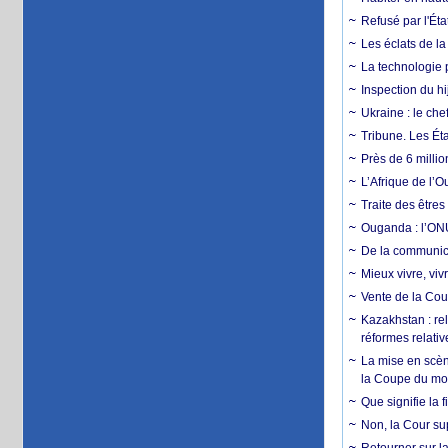
Refusé par l'Éta
Les éclats de la
La technologie p
Inspection du hij
Ukraine : le ch
Tribune. Les Éta
Près de 6 milli
L’Afrique de l’
Traite des êtres
Ouganda : l’ONU
De la communica
Mieux vivre, viv
Vente de la Coup
Kazakhstan : rel
réformes relativ
La mise en scène
la Coupe du m
Que signifie la 
Non, la Cour sup