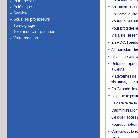
En Afrique, les 
Point de vue
Polémique
Sri Lanka : l’ON
Société
En Somalie, l'IA 
Sous les projecteurs
Pourquoi les si
Témoignage
Pour protéger le
Tolerance.ca Éducation
Malaisie : le r
Votre réaction
En RDC, l’épidé
Afghanistan : le
Liban : six ans 
Union européenn
à Ceuta
Plateformes de
visionnage de p
En Gironde, les 
Le pouvoir poli
La défaite de la
L’administration
Ce que l’accès a
Pourquoi a-t-on
Canicules : le r