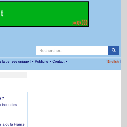
•
•
•
z la pensée unique !
Publicité
Contact
[
]
English
s ?
x incendies
 là où la France