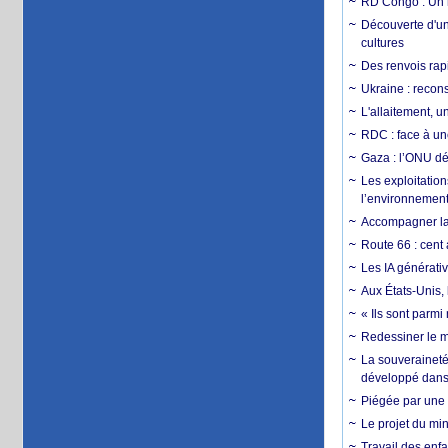
RD Congo : Un r
Découverte d'un
cultures
Des renvois rapi
Ukraine : reconst
L'allaitement, u
RDC : face à une
Gaza : l’ONU dé
Les exploitation
l’environnemen
Accompagner la f
Route 66 : cent 
Les IA générativ
Aux États-Unis, 
« Ils sont parm
Redessiner le m
La souveraineté 
développé dans 
Piégée par une 
Le projet du min
Travail des enfa