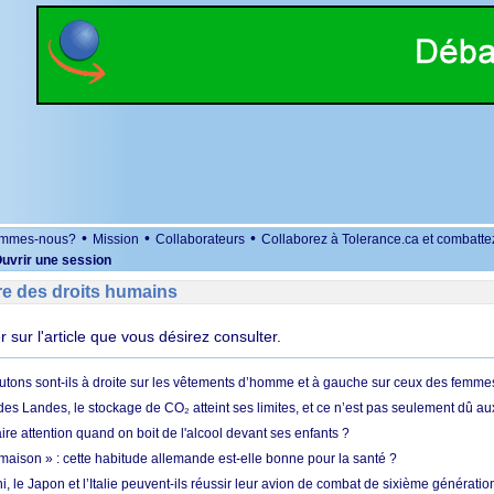
•
•
•
ommes-nous?
Mission
Collaborateurs
Collaborez à Tolerance.ca et combatte
uvrir une session
re des droits humains
er sur l'article que vous désirez consulter.
utons sont-ils à droite sur les vêtements d’homme et à gauche sur ceux des femme
des Landes, le stockage de CO₂ atteint ses limites, et ce n’est pas seulement dû au
aire attention quand on boit de l'alcool devant ses enfants ?
 maison » : cette habitude allemande est-elle bonne pour la santé ?
le Japon et l’Italie peuvent-ils réussir leur avion de combat de sixième génération