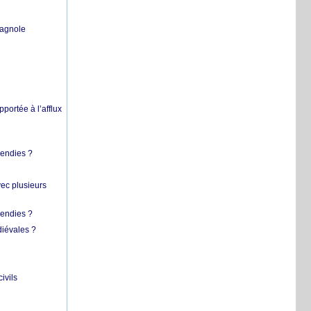
pagnole
pportée à l’afflux
cendies ?
vec plusieurs
cendies ?
diévales ?
ivils