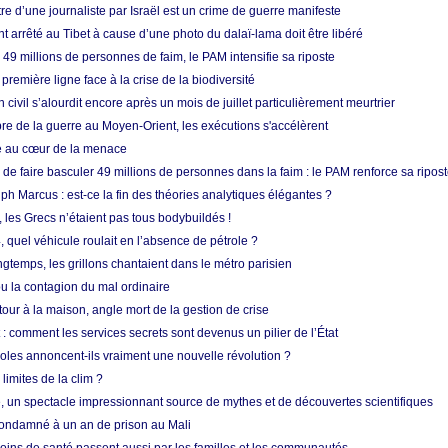
re d’une journaliste par Israël est un crime de guerre manifeste
nt arrêté au Tibet à cause d’une photo du dalaï-lama doit être libéré
49 millions de personnes de faim, le PAM intensifie sa riposte
 première ligne face à la crise de la biodiversité
n civil s’alourdit encore après un mois de juillet particulièrement meurtrier
bre de la guerre au Moyen-Orient, les exécutions s'accélèrent
ue au cœur de la menace
e faire basculer 49 millions de personnes dans la faim : le PAM renforce sa ripos
h Marcus : est-ce la fin des théories analytiques élégantes ?
, les Grecs n’étaient pas tous bodybuildés !
 quel véhicule roulait en l’absence de pétrole ?
longtemps, les grillons chantaient dans le métro parisien
 la contagion du mal ordinaire
etour à la maison, angle mort de la gestion de crise
 comment les services secrets sont devenus un pilier de l’État
coles annoncent-ils vraiment une nouvelle révolution ?
limites de la clim ?
re, un spectacle impressionnant source de mythes et de découvertes scientifiques
condamné à un an de prison au Mali