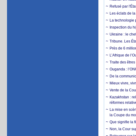
Refusé par l'Éta
Les éclats de la
La technologie p
Inspection du hij
Ukraine : le ch
Tribune. Les Éta
Près de 6 milli
L’Afrique de l’
Traite des êtres
Ouganda : l’ONU
De la communica
Mieux vivre, viv
Vente de la Coup
Kazakhstan : rel
réformes relativ
La mise en scène
la Coupe du m
Que signifie la 
Non, la Cour sup