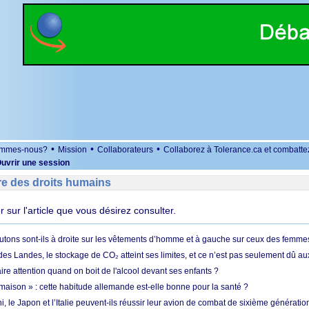
•
•
•
ommes-nous?
Mission
Collaborateurs
Collaborez à Tolerance.ca et combatte
uvrir une session
re des droits humains
er sur l'article que vous désirez consulter.
utons sont-ils à droite sur les vêtements d’homme et à gauche sur ceux des femme
des Landes, le stockage de CO₂ atteint ses limites, et ce n’est pas seulement dû au
aire attention quand on boit de l'alcool devant ses enfants ?
 maison » : cette habitude allemande est-elle bonne pour la santé ?
le Japon et l’Italie peuvent-ils réussir leur avion de combat de sixième génération