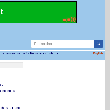
•
•
•
z la pensée unique !
Publicité
Contact
[
]
English
s ?
x incendies
 là où la France