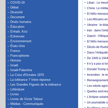
COVID-19
Liban : Le meurt
Débat
Chine. Le milita
Diversité
El Niño menace 
Document
Les Africains en
Droits humains
Ukraine : le bila
Éducation
Iran : dans l'om
Enhaili, Aziz
Daech : l'Afriq
Entrevues
Environnement
El Niño menace d
États-Unis
Décès de Rudolp
France
Dans l’Antiquité
Francophonie
De 1940 à 1944,
Histoire
Il n’y a pas si 
Israël
Donald Trump ou
Israël-Palestine
La Crise d'Octobre 1970
Incendies : le r
La tolérance ? Votre réponse
Renseignement :
Les Grandes Figures de la tolérance
Les robots agri
Littérature
Quelles sont les 
Livres
L’éclipse solai
Livres de Victor Teboul
Un journaliste 
Médias - Communiqués