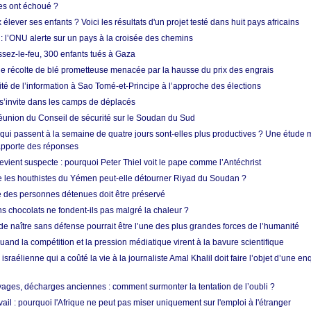
res ont échoué ?
ever ses enfants ? Voici les résultats d'un projet testé dans huit pays africains
 l’ONU alerte sur un pays à la croisée des chemins
ssez-le-feu, 300 enfants tués à Gaza
ne récolte de blé prometteuse menacée par la hausse du prix des engrais
rité de l’information à Sao Tomé-et-Principe à l’approche des élections
’invite dans les camps de déplacés
union du Conseil de sécurité sur le Soudan du Sud
 qui passent à la semaine de quatre jours sont-elles plus productives ? Une étude
apporte des réponses
vient suspecte : pourquoi Peter Thiel voit le pape comme l’Antéchrist
e les houthistes du Yémen peut-elle détourner Riyad du Soudan ?
e des personnes détenues doit être préservé
s chocolats ne fondent-ils pas malgré la chaleur ?
 de naître sans défense pourrait être l’une des plus grandes forces de l’humanité
quand la compétition et la pression médiatique virent à la bavure scientifique
 israélienne qui a coûté la vie à la journaliste Amal Khalil doit faire l’objet d’une e
ges, décharges anciennes : comment surmonter la tentation de l’oubli ?
vail : pourquoi l'Afrique ne peut pas miser uniquement sur l'emploi à l'étranger