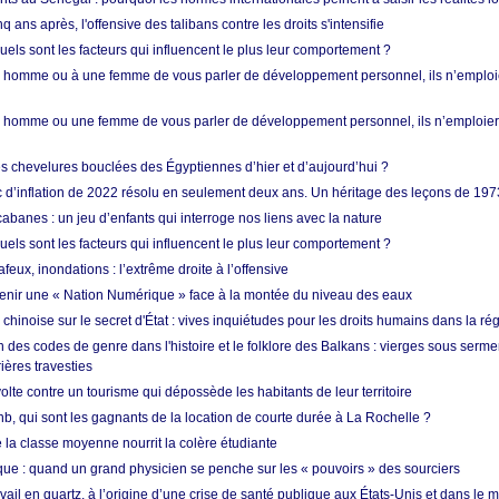
q ans après, l'offensive des talibans contre les droits s'intensifie
quels sont les facteurs qui influencent le plus leur comportement ?
homme ou à une femme de vous parler de développement personnel, ils n’emploie
homme ou une femme de vous parler de développement personnel, ils n’emploiero
es chevelures bouclées des Égyptiennes d’hier et d’aujourd’hui ?
ic d’inflation de 2022 résolu en seulement deux ans. Un héritage des leçons de 197
abanes : un jeu d’enfants qui interroge nos liens avec la nature
quels sont les facteurs qui influencent le plus leur comportement ?
eux, inondations : l’extrême droite à l’offensive
enir une « Nation Numérique » face à la montée du niveau des eaux
hinoise sur le secret d'État : vives inquiétudes pour les droits humains dans la r
 des codes de genre dans l'histoire et le folklore des Balkans : vierges sous serment
ières travesties
lte contre un tourisme qui dépossède les habitants de leur territoire
nb, qui sont les gagnants de la location de courte durée à La Rochelle ?
de la classe moyenne nourrit la colère étudiante
ique : quand un grand physicien se penche sur les « pouvoirs » des sourciers
vail en quartz, à l’origine d’une crise de santé publique aux États-Unis et dans le