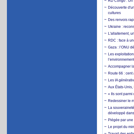
RD Congo : Un r
Découverte d'un
cultures
Des renvois rapi
Ukraine : reconst
L'allaitement, u
RDC : face à une
Gaza : l’ONU dé
Les exploitation
l’environnemen
Accompagner la f
Route 66 : cent 
Les IA générativ
Aux États-Unis, 
« Ils sont parm
Redessiner le m
La souveraineté 
développé dans 
Piégée par une 
Le projet du min
Travail des enfa