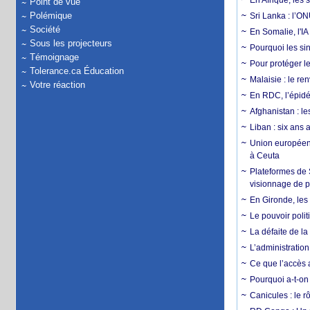
En Afrique, les 
Point de vue
Polémique
Sri Lanka : l’ON
Société
En Somalie, l'IA 
Sous les projecteurs
Pourquoi les si
Témoignage
Pour protéger le
Tolerance.ca Éducation
Malaisie : le r
Votre réaction
En RDC, l’épidé
Afghanistan : le
Liban : six ans 
Union européenn
à Ceuta
Plateformes de
visionnage de p
En Gironde, les 
Le pouvoir poli
La défaite de la
L’administration
Ce que l’accès a
Pourquoi a-t-on
Canicules : le r