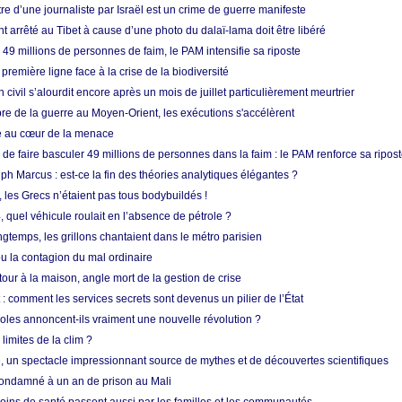
re d’une journaliste par Israël est un crime de guerre manifeste
nt arrêté au Tibet à cause d’une photo du dalaï-lama doit être libéré
49 millions de personnes de faim, le PAM intensifie sa riposte
 première ligne face à la crise de la biodiversité
n civil s’alourdit encore après un mois de juillet particulièrement meurtrier
bre de la guerre au Moyen-Orient, les exécutions s'accélèrent
ue au cœur de la menace
e faire basculer 49 millions de personnes dans la faim : le PAM renforce sa ripos
h Marcus : est-ce la fin des théories analytiques élégantes ?
, les Grecs n’étaient pas tous bodybuildés !
 quel véhicule roulait en l’absence de pétrole ?
longtemps, les grillons chantaient dans le métro parisien
 la contagion du mal ordinaire
etour à la maison, angle mort de la gestion de crise
 comment les services secrets sont devenus un pilier de l’État
coles annoncent-ils vraiment une nouvelle révolution ?
limites de la clim ?
re, un spectacle impressionnant source de mythes et de découvertes scientifiques
condamné à un an de prison au Mali