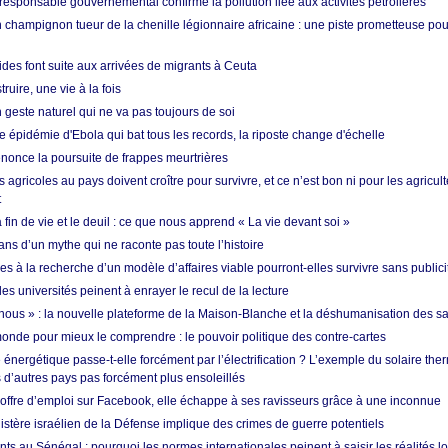
esponsable gouvernemental confirme la pollution liée aux activités pétrolières
 champignon tueur de la chenille légionnaire africaine : une piste prometteuse pou
des font suite aux arrivées de migrants à Ceuta
ruire, une vie à la fois
n geste naturel qui ne va pas toujours de soi
 épidémie d'Ebola qui bat tous les records, la riposte change d'échelle
nonce la poursuite de frappes meurtrières
s agricoles au pays doivent croître pour survivre, et ce n’est bon ni pour les agricul
t
in de vie et le deuil : ce que nous apprend « La vie devant soi »
ans d’un mythe qui ne raconte pas toute l’histoire
es à la recherche d’un modèle d’affaires viable pourront-elles survivre sans publici
les universités peinent à enrayer le recul de la lecture
i nous » : la nouvelle plateforme de la Maison-Blanche et la déshumanisation des s
onde pour mieux le comprendre : le pouvoir politique des contre-cartes
énergétique passe-t-elle forcément par l’électrification ? L’exemple du solaire th
d’autres pays pas forcément plus ensoleillés
offre d’emploi sur Facebook, elle échappe à ses ravisseurs grâce à une inconnue
istère israélien de la Défense implique des crimes de guerre potentiels
nts au Sénégal : pourquoi les normes internationales peinent à saisir les réalités l