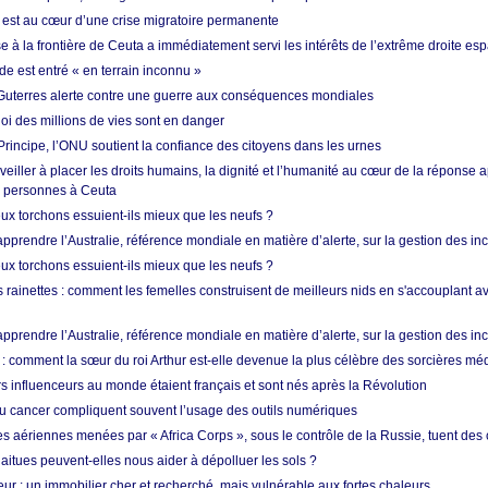
est au cœur d’une crise migratoire permanente
 à la frontière de Ceuta a immédiatement servi les intérêts de l’extrême droite es
de est entré « en terrain inconnu »
Guterres alerte contre une guerre aux conséquences mondiales
oi des millions de vies sont en danger
rincipe, l’ONU soutient la confiance des citoyens dans les urnes
 veiller à placer les droits humains, la dignité et l’humanité au cœur de la réponse a
e personnes à Ceuta
ux torchons essuient-ils mieux que les neufs ?
prendre l’Australie, référence mondiale en matière d’alerte, sur la gestion des in
ux torchons essuient-ils mieux que les neufs ?
 rainettes : comment les femelles construisent de meilleurs nids en s'accouplant a
prendre l’Australie, référence mondiale en matière d’alerte, sur la gestion des in
: comment la sœur du roi Arthur est-elle devenue la plus célèbre des sorcières mé
s influenceurs au monde étaient français et sont nés après la Révolution
u cancer compliquent souvent l’usage des outils numériques
es aériennes menées par « Africa Corps », sous le contrôle de la Russie, tuent des c
aitues peuvent-elles nous aider à dépolluer les sols ?
ur : un immobilier cher et recherché, mais vulnérable aux fortes chaleurs