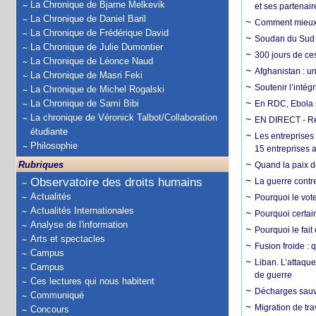
La Chronique de Bjarne Melkevik
et ses partenai
La Chronique de Daniel Baril
Comment mieux él
La Chronique de Frédérique David
Soudan du Sud :
La Chronique de Julie Dumontier
300 jours de ce
La Chronique de Léonce Naud
Afghanistan : u
La Chronique de Masri Feki
Soutenir l’intég
La Chronique de Michel Rogalski
La Chronique de Sami Bibi
En RDC, Ebola s
La chronique de Véronick Talbot/Collaboration
EN DIRECT - Ré
étudiante
Les entreprises
Philosophie
15 entreprises 
Rubriques
Quand la paix de
Observatoire des droits humains
La guerre contr
Actualités
Pourquoi le vot
Actualités Internationales
Pourquoi certain
Analyse de l'information
Pourquoi le fait
Arts et spectacles
Fusion froide : 
Campus
Liban. L’attaque
Campus
de guerre
Ces lectures qui nous habitent
Décharges sauva
Communiqué
Migration de tra
Concours