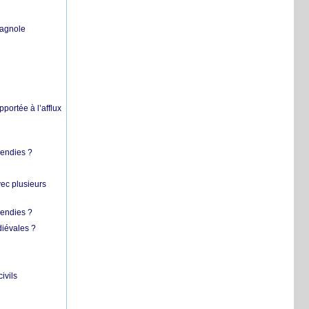
pagnole
pportée à l’afflux
cendies ?
vec plusieurs
cendies ?
diévales ?
ivils