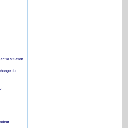
nt la situation
échange du
?
chaleur