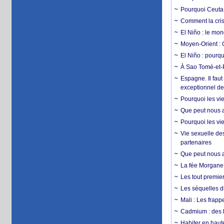
Pourquoi Ceuta 
Comment la crise
El Niño : le mon
Moyen-Orient : 
El Niño : pourqu
À Sao Tomé-et-P
Espagne. Il faut
exceptionnel d
Pourquoi les vie
Que peut nous ap
Pourquoi les vie
Vie sexuelle des
partenaires
Que peut nous ap
La fée Morgane 
Les tout premier
Les séquelles d
Mali : Les frapp
Cadmium : des l
Habiter en haute