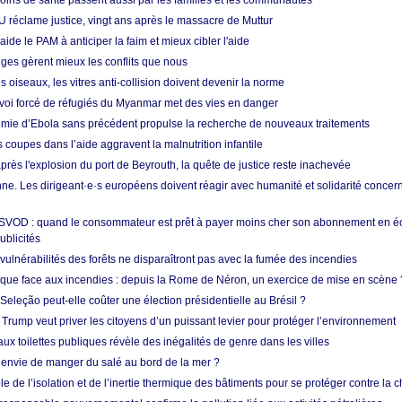
soins de santé passent aussi par les familles et les communautés
U réclame justice, vingt ans après le massacre de Muttur
aide le PAM à anticiper la faim et mieux cibler l'aide
nges gèrent mieux les conflits que nous
s oiseaux, les vitres anti-collision doivent devenir la norme
envoi forcé de réfugiés du Myanmar met des vies en danger
mie d’Ebola sans précédent propulse la recherche de nouveaux traitements
s coupes dans l’aide aggravent la malnutrition infantile
après l'explosion du port de Beyrouth, la quête de justice reste inachevée
e. Les dirigeant·e·s européens doivent réagir avec humanité et solidarité concerna
 SVOD : quand le consommateur est prêt à payer moins cher son abonnement en 
ublicités
vulnérabilités des forêts ne disparaîtront pas avec la fumée des incendies
tique face aux incendies : depuis la Rome de Néron, un exercice de mise en scène 
 Seleção peut-elle coûter une élection présidentielle au Brésil ?
 Trump veut priver les citoyens d’un puissant levier pour protéger l’environnement
ux toilettes publiques révèle des inégalités de genre dans les villes
 envie de manger du salé au bord de la mer ?
ôle de l’isolation et de l’inertie thermique des bâtiments pour se protéger contre la 