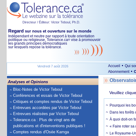
Directeur / Éditeur: Victor Teboul, Ph.D.
Regard
sur nous et ouverture sur le monde
Indépendant et neutre par rapport à toute orientation
politique ou religieuse, Tolerance.ca
vise à promouvoir
®
les grands principes démocratiques
sur lesquels repose la tolérance.
•
Accueil
Qui s
Vendredi 7 août 2026
•
Abonnement
O
Observatoi
Analyses et Opinions
Bloc-Notes de Victor Teboul
Veuillez cliqu
Conférences et essais de Victor Teboul
Critiques et comptes rendus de Victor Teboul
Pourquoi les bo
Entrevues accordées par Victor Teboul
Dans les forêts 
Entrevues réalisées par Victor Teboul
À quoi doit-on f
Tolerance.ca : Plus de vingt ans de
publications et d'interventions publiques !
« Faire roter sa
Comptes rendus d'Osée Kamga
Le Royaume-Uni, 