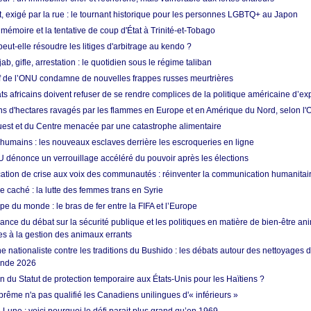
t, exigé par la rue : le tournant historique pour les personnes LGBTQ+ au Japon
 mémoire et la tentative de coup d'État à Trinité-et-Tobago
eut-elle résoudre les litiges d'arbitrage au kendo ?
ab, gifle, arrestation : le quotidien sous le régime taliban
ef de l’ONU condamne de nouvelles frappes russes meurtrières
ts africains doivent refuser de se rendre complices de la politique américaine d’ex
ons d'hectares ravagés par les flammes en Europe et en Amérique du Nord, selon l
Ouest et du Centre menacée par une catastrophe alimentaire
 humains : les nouveaux esclaves derrière les escroqueries en ligne
 dénonce un verrouillage accéléré du pouvoir après les élections
tion de crise aux voix des communautés : réinventer la communication humanitai
re caché : la lutte des femmes trans en Syrie
e du monde : le bras de fer entre la FIFA et l’Europe
ance du débat sur la sécurité publique et les politiques en matière de bien-être ani
es à la gestion des animaux errants
 nationaliste contre les traditions du Bushido : les débats autour des nettoyages
onde 2026
fin du Statut de protection temporaire aux États-Unis pour les Haïtiens ?
rême n'a pas qualifié les Canadiens unilingues d'« inférieurs »