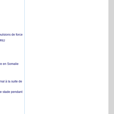
pulsions de force
'ONU
re en Somalie
mal à la suite de
 de stade pendant