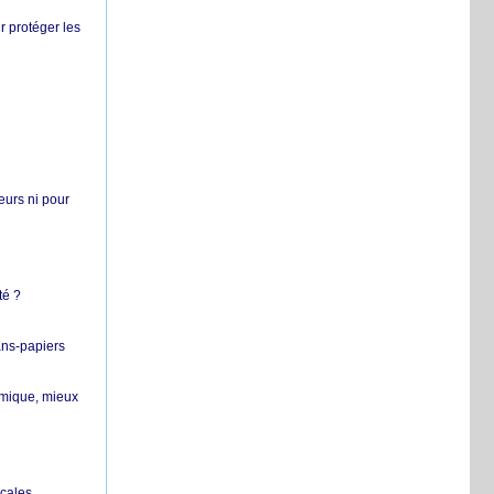
r protéger les
teurs ni pour
té ?
ans-papiers
ermique, mieux
ocales