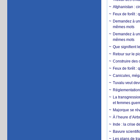
Afghanistan : cin
Feux de forêt : 
Demandez à un 
mêmes mots
Demandez à un 
mêmes mots
Que signifient l
Retour sur le p
Construire des c
Feux de forêt : 
Canicules, mégaf
Tuvalu veut dev
Réglementation c
La transgression
et femmes guerr
Majorque se révo
À l’heure d’Airb
Inde : la crise 
Bavure scientif
Les plans de tra