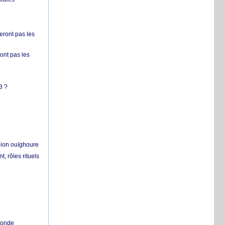
ront pas les
nt pas les
3 ?
égion ouïghoure
, rôles rituels
 monde