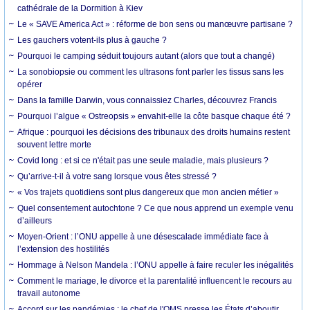
cathédrale de la Dormition à Kiev
Le « SAVE America Act » : réforme de bon sens ou manœuvre partisane ?
Les gauchers votent-ils plus à gauche ?
Pourquoi le camping séduit toujours autant (alors que tout a changé)
La sonobiopsie ou comment les ultrasons font parler les tissus sans les
opérer
Dans la famille Darwin, vous connaissiez Charles, découvrez Francis
Pourquoi l’algue « Ostreopsis » envahit-elle la côte basque chaque été ?
Afrique : pourquoi les décisions des tribunaux des droits humains restent
souvent lettre morte
Covid long : et si ce n'était pas une seule maladie, mais plusieurs ?
Qu’arrive-t-il à votre sang lorsque vous êtes stressé ?
« Vos trajets quotidiens sont plus dangereux que mon ancien métier »
Quel consentement autochtone ? Ce que nous apprend un exemple venu
d’ailleurs
Moyen-Orient : l’ONU appelle à une désescalade immédiate face à
l’extension des hostilités
Hommage à Nelson Mandela : l’ONU appelle à faire reculer les inégalités
Comment le mariage, le divorce et la parentalité influencent le recours au
travail autonome
Accord sur les pandémies : le chef de l'OMS presse les États d’aboutir