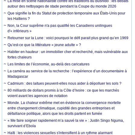
La mise en scène nationaliste contre les traditions du Bushido : les débats
autour des nettoyages de stade pendant la Coupe du monde 2026
Que signifie la fin du Statut de protection temporaire aux États-Unis pour
les Haïtiens ?
Non, la Cour suprême n'a pas qualifié les Canadiens unilingues
d'« inférieurs »
Retourner sur la Lune : voici pourquoi le défi parait plus grand qu’en 1969
Qu’est-ce que la littérature « jeune adulte » ?
Habiter en hauteur : un immobilier cher et recherché, mais vulnérable aux
fortes chaleurs
Les limites de l’économie, au-delà des caricatures
La caméra au service de la recherche : l’expérience d’un documentaire à
Madagascar
Cadmium : des laitues peuvent-elles nous aider à dépolluer les sols ?
80 milliards de dollars promis à la Côte d’Ivoire : ce que les marchés
voient avant les agences de notation
Monde. La chaleur extrême met en évidence la convergence mortelle
entre changement climatique, cupidité des grandes entreprises et
défaillance politique, alors que les droits partent en fumée
« Me faire soigner rapidement m’a sauvé la vie » : Justin Singo Nguma,
survivant d’Ebola
Haïti : les violences sexuelles s'intensifient à un rythme alarmant