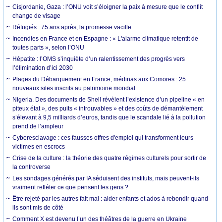
Cisjordanie, Gaza : l’ONU voit s’éloigner la paix à mesure que le conflit
change de visage
Réfugiés : 75 ans après, la promesse vacille
Incendies en France et en Espagne : « L'alarme climatique retentit de
toutes parts », selon l’ONU
Hépatite : l’OMS s’inquiète d’un ralentissement des progrès vers
l’élimination d’ici 2030
Plages du Débarquement en France, médinas aux Comores : 25
nouveaux sites inscrits au patrimoine mondial
Nigeria. Des documents de Shell révèlent l’existence d’un pipeline « en
piteux état », des puits « introuvables » et des coûts de démantèlement
s’élevant à 9,5 milliards d’euros, tandis que le scandale lié à la pollution
prend de l’ampleur
Cyberesclavage : ces fausses offres d'emploi qui transforment leurs
victimes en escrocs
Crise de la culture : la théorie des quatre régimes culturels pour sortir de
la controverse
Les sondages générés par IA séduisent des instituts, mais peuvent-ils
vraiment refléter ce que pensent les gens ?
Être rejeté par les autres fait mal : aider enfants et ados à rebondir quand
ils sont mis de côté
Comment X est devenu l’un des théâtres de la guerre en Ukraine