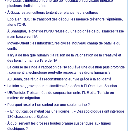
Portugal. L’interdiction générale de l’occultation du visage menace
plusieurs droits humains
À Gaza, les agriculteurs tentent de relancer leurs cultures
Ebola en RDC : le transport des dépouilles menace d'étendre l'épidémie,
alerte l'ONU
À Shanghai, le chef de l’ONU refuse qu’une poignée de puissances fasse
main basse sur l’IA
Moyen-Orient : les infrastructures civiles, nouveau champ de bataille du
conflit
Il n'y a de lien que humain : la raison de la valorisation de la créativité et
des liens humains à l'ère de l'IA
La course de l'Inde à l'adoption de l'IA soulève une question plus profonde
: comment la technologie peut-elle respecter les droits humains ?
Au Bénin, des réfugiés reconstruisent leur vie grâce à la solidarité
La faim s’aggrave pour les familles déplacées à El Obeid, au Soudan
UE/Tunisie. Trois années de coopération entre l’UE et la Tunisie en
matière de migration
Pourquoi respire-t-on surtout par une seule narine ?
« En tout cas, ce n’était pas une licorne… » Des sociologues ont interrogé
130 chasseurs de Bigfoot
À quoi servent les grosses boules orange suspendues aux lignes
électriques ?