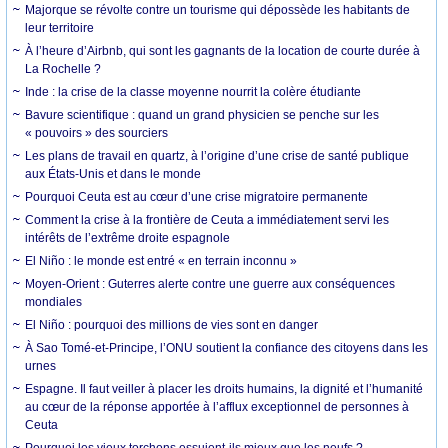
Majorque se révolte contre un tourisme qui dépossède les habitants de
leur territoire
À l’heure d’Airbnb, qui sont les gagnants de la location de courte durée à
La Rochelle ?
Inde : la crise de la classe moyenne nourrit la colère étudiante
Bavure scientifique : quand un grand physicien se penche sur les
« pouvoirs » des sourciers
Les plans de travail en quartz, à l’origine d’une crise de santé publique
aux États-Unis et dans le monde
Pourquoi Ceuta est au cœur d’une crise migratoire permanente
Comment la crise à la frontière de Ceuta a immédiatement servi les
intérêts de l’extrême droite espagnole
El Niño : le monde est entré « en terrain inconnu »
Moyen-Orient : Guterres alerte contre une guerre aux conséquences
mondiales
El Niño : pourquoi des millions de vies sont en danger
À Sao Tomé-et-Principe, l’ONU soutient la confiance des citoyens dans les
urnes
Espagne. Il faut veiller à placer les droits humains, la dignité et l’humanité
au cœur de la réponse apportée à l’afflux exceptionnel de personnes à
Ceuta
Pourquoi les vieux torchons essuient-ils mieux que les neufs ?