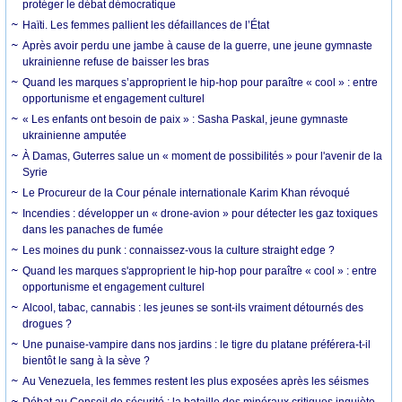
protéger le débat démocratique
Haïti. Les femmes pallient les défaillances de l’État
Après avoir perdu une jambe à cause de la guerre, une jeune gymnaste
ukrainienne refuse de baisser les bras
Quand les marques s’approprient le hip-hop pour paraître « cool » : entre
opportunisme et engagement culturel
« Les enfants ont besoin de paix » : Sasha Paskal, jeune gymnaste
ukrainienne amputée
À Damas, Guterres salue un « moment de possibilités » pour l'avenir de la
Syrie
Le Procureur de la Cour pénale internationale Karim Khan révoqué
Incendies : développer un « drone-avion » pour détecter les gaz toxiques
dans les panaches de fumée
Les moines du punk : connaissez-vous la culture straight edge ?
Quand les marques s'approprient le hip-hop pour paraître « cool » : entre
opportunisme et engagement culturel
Alcool, tabac, cannabis : les jeunes se sont-ils vraiment détournés des
drogues ?
Une punaise-vampire dans nos jardins : le tigre du platane préférera-t-il
bientôt le sang à la sève ?
Au Venezuela, les femmes restent les plus exposées après les séismes
Débat au Conseil de sécurité : la bataille des minéraux critiques inquiète