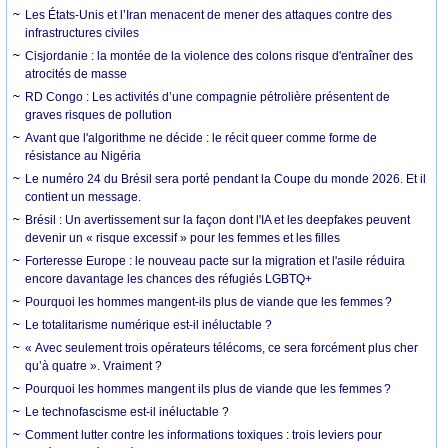
Les États-Unis et l’Iran menacent de mener des attaques contre des
infrastructures civiles
Cisjordanie : la montée de la violence des colons risque d'entraîner des
atrocités de masse
RD Congo : Les activités d’une compagnie pétrolière présentent de
graves risques de pollution
Avant que l'algorithme ne décide : le récit queer comme forme de
résistance au Nigéria
Le numéro 24 du Brésil sera porté pendant la Coupe du monde 2026. Et il
contient un message.
Brésil : Un avertissement sur la façon dont l'IA et les deepfakes peuvent
devenir un « risque excessif » pour les femmes et les filles
Forteresse Europe : le nouveau pacte sur la migration et l'asile réduira
encore davantage les chances des réfugiés LGBTQ+
Pourquoi les hommes mangent-ils plus de viande que les femmes ?
Le totalitarisme numérique est-il inéluctable ?
« Avec seulement trois opérateurs télécoms, ce sera forcément plus cher
qu’à quatre ». Vraiment ?
Pourquoi les hommes mangent ils plus de viande que les femmes ?
Le technofascisme est-il inéluctable ?
Comment lutter contre les informations toxiques : trois leviers pour