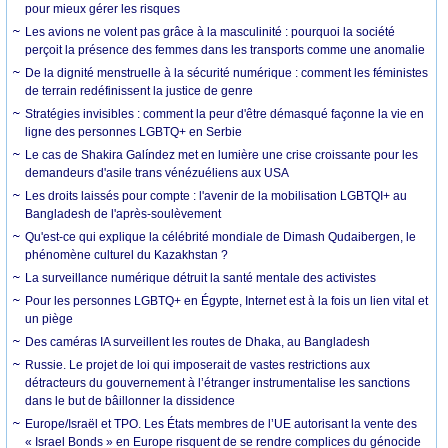
pour mieux gérer les risques
Les avions ne volent pas grâce à la masculinité : pourquoi la société
perçoit la présence des femmes dans les transports comme une anomalie
De la dignité menstruelle à la sécurité numérique : comment les féministes
de terrain redéfinissent la justice de genre
Stratégies invisibles : comment la peur d'être démasqué façonne la vie en
ligne des personnes LGBTQ+ en Serbie
Le cas de Shakira Galíndez met en lumière une crise croissante pour les
demandeurs d'asile trans vénézuéliens aux USA
Les droits laissés pour compte : l'avenir de la mobilisation LGBTQI+ au
Bangladesh de l'après-soulèvement
Qu'est-ce qui explique la célébrité mondiale de Dimash Qudaibergen, le
phénomène culturel du Kazakhstan ?
La surveillance numérique détruit la santé mentale des activistes
Pour les personnes LGBTQ+ en Égypte, Internet est à la fois un lien vital et
un piège
Des caméras IA surveillent les routes de Dhaka, au Bangladesh
Russie. Le projet de loi qui imposerait de vastes restrictions aux
détracteurs du gouvernement à l’étranger instrumentalise les sanctions
dans le but de bâillonner la dissidence
Europe/Israël et TPO. Les États membres de l’UE autorisant la vente des
« Israel Bonds » en Europe risquent de se rendre complices du génocide