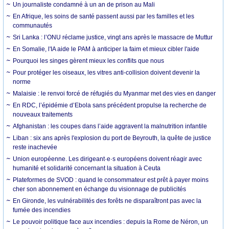
Un journaliste condamné à un an de prison au Mali
En Afrique, les soins de santé passent aussi par les familles et les
communautés
Sri Lanka : l’ONU réclame justice, vingt ans après le massacre de Muttur
En Somalie, l'IA aide le PAM à anticiper la faim et mieux cibler l'aide
Pourquoi les singes gèrent mieux les conflits que nous
Pour protéger les oiseaux, les vitres anti-collision doivent devenir la
norme
Malaisie : le renvoi forcé de réfugiés du Myanmar met des vies en danger
En RDC, l’épidémie d’Ebola sans précédent propulse la recherche de
nouveaux traitements
Afghanistan : les coupes dans l’aide aggravent la malnutrition infantile
Liban : six ans après l'explosion du port de Beyrouth, la quête de justice
reste inachevée
Union européenne. Les dirigeant·e·s européens doivent réagir avec
humanité et solidarité concernant la situation à Ceuta
Plateformes de SVOD : quand le consommateur est prêt à payer moins
cher son abonnement en échange du visionnage de publicités
En Gironde, les vulnérabilités des forêts ne disparaîtront pas avec la
fumée des incendies
Le pouvoir politique face aux incendies : depuis la Rome de Néron, un