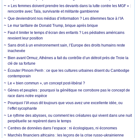
« Les femmes doivent prendre les devants dans la lutte contre les MGF » :
rencontre avec Tala, survivante et militante gambienne
Que deviendront nos médias d’information ? Les dilemmes face à l’IA
Le mur tarifaire de Donald Trump, brique après brique
Faut-il limiter le temps d’écran des enfants ? Les pédiatres américains
revoient leur position
Sans droit à un environnement sain, l’Europe des droits humains reste
inachevée
Bien avant Ormuz, Athènes a fait du contrôle d’un détroit près de Troie la
clé de sa fortune
Écouter Phnom Penh : ce que les cultures urbaines disent du Cambodge
contemporain
Le « bien commun », un concept post-libéral ?
Gènes et peuples : pourquoi la génétique ne corrobore pas le concept de
race dans notre espèce
Pourquoi l’IA vous dit toujours que vous avez une excellente idée, ou
l’effet sycophante
Le rythme des abysses, ou comment les créatures qui vivent dans une nuit
perpétuelle se repèrent dans le temps
Centres de données dans l’espace : ni écologiques, ni économes
Marchés financiers africains : les leçons de la crise russo-ukrainienne