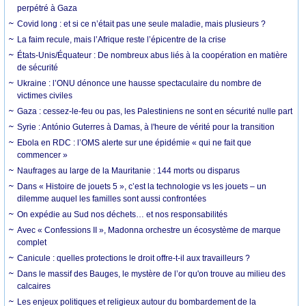
perpétré à Gaza
Covid long : et si ce n’était pas une seule maladie, mais plusieurs ?
La faim recule, mais l’Afrique reste l’épicentre de la crise
États-Unis/Équateur : De nombreux abus liés à la coopération en matière
de sécurité
Ukraine : l’ONU dénonce une hausse spectaculaire du nombre de
victimes civiles
Gaza : cessez-le-feu ou pas, les Palestiniens ne sont en sécurité nulle part
Syrie : António Guterres à Damas, à l'heure de vérité pour la transition
Ebola en RDC : l’OMS alerte sur une épidémie « qui ne fait que
commencer »
Naufrages au large de la Mauritanie : 144 morts ou disparus
Dans « Histoire de jouets 5 », c’est la technologie vs les jouets – un
dilemme auquel les familles sont aussi confrontées
On expédie au Sud nos déchets… et nos responsabilités
Avec « Confessions II », Madonna orchestre un écosystème de marque
complet
Canicule : quelles protections le droit offre-t-il aux travailleurs ?
Dans le massif des Bauges, le mystère de l’or qu'on trouve au milieu des
calcaires
Les enjeux politiques et religieux autour du bombardement de la