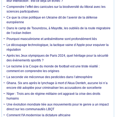
leur interdiction : est-ce déjà un échec ?
Comprendre l’effet des canicules sur la biodiversité du littoral avec les
sciences participatives
Ce que la crise politique en Ukraine dit de l’avenir de la défense
européenne
Dans le camp de Tsoundzou, à Mayotte, les oubliés de la route migratoire
de l’océan Indien
Pourquoi masculinisme et antisémitisme sont profondément liés
Le découpage technologique, la tactique vaine d’Apple pour esquiver la
régulation
Après les Jeux olympiques de Paris 2024, quel héritage pour la sécurité
des évènements sportifs ?
Le racisme à la Coupe du monde de football est une triste réalité :
comment en comprendre les origines
La seconde vie méconnue des pesticides dans l’atmosphère
Ghana. Six ans après le lynchage à mort d’Akua Denteh, aucune loi n’a
encore été adoptée pour criminaliser les accusations de sorcellerie
Niger : Trois ans de régime militaire ont aggravé la crise des droits
humains
Une évolution mondiale liée aux mouvements pour le genre a un impact
direct sur les communautés LBQT
Comment l'IA modernise la dictature africaine