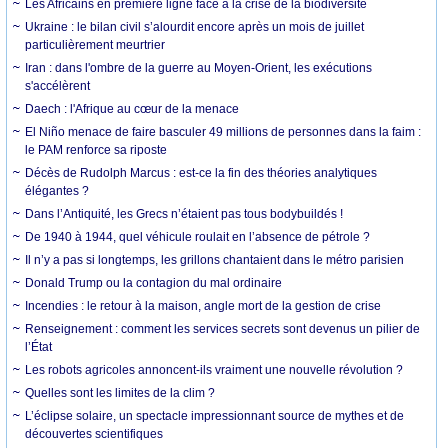
Les Africains en première ligne face à la crise de la biodiversité
Ukraine : le bilan civil s’alourdit encore après un mois de juillet
particulièrement meurtrier
Iran : dans l'ombre de la guerre au Moyen-Orient, les exécutions
s'accélèrent
Daech : l'Afrique au cœur de la menace
El Niño menace de faire basculer 49 millions de personnes dans la faim :
le PAM renforce sa riposte
Décès de Rudolph Marcus : est-ce la fin des théories analytiques
élégantes ?
Dans l’Antiquité, les Grecs n’étaient pas tous bodybuildés !
De 1940 à 1944, quel véhicule roulait en l’absence de pétrole ?
Il n’y a pas si longtemps, les grillons chantaient dans le métro parisien
Donald Trump ou la contagion du mal ordinaire
Incendies : le retour à la maison, angle mort de la gestion de crise
Renseignement : comment les services secrets sont devenus un pilier de
l’État
Les robots agricoles annoncent-ils vraiment une nouvelle révolution ?
Quelles sont les limites de la clim ?
L’éclipse solaire, un spectacle impressionnant source de mythes et de
découvertes scientifiques