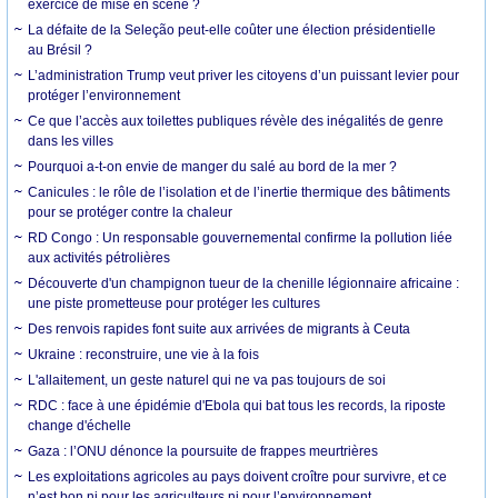
exercice de mise en scène ?
La défaite de la Seleção peut-elle coûter une élection présidentielle
au Brésil ?
L’administration Trump veut priver les citoyens d’un puissant levier pour
protéger l’environnement
Ce que l’accès aux toilettes publiques révèle des inégalités de genre
dans les villes
Pourquoi a-t-on envie de manger du salé au bord de la mer ?
Canicules : le rôle de l’isolation et de l’inertie thermique des bâtiments
pour se protéger contre la chaleur
RD Congo : Un responsable gouvernemental confirme la pollution liée
aux activités pétrolières
Découverte d'un champignon tueur de la chenille légionnaire africaine :
une piste prometteuse pour protéger les cultures
Des renvois rapides font suite aux arrivées de migrants à Ceuta
Ukraine : reconstruire, une vie à la fois
L'allaitement, un geste naturel qui ne va pas toujours de soi
RDC : face à une épidémie d'Ebola qui bat tous les records, la riposte
change d'échelle
Gaza : l’ONU dénonce la poursuite de frappes meurtrières
Les exploitations agricoles au pays doivent croître pour survivre, et ce
n’est bon ni pour les agriculteurs ni pour l’environnement