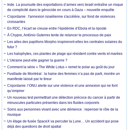
Inde. La poursuite des exportations d’armes vers Israël entraîne un risque
de complicité dans le génocide en cours à Gaza – nouvelle enquête
Cisjordanie : l'annexion israélienne s'accélère, sur fond de violences
croissantes
En RDC, l’écart se creuse entre l’épidémie d’Ebola et la riposte
À Chypre, António Guterres tente de relancer le processus de paix
Les ailes des papillons Morpho inspireront-elles les centrales solaires du
futur ?
Les halophytes, ces plantes de plage qui résistent contre vents et marées
L’Ukraine peut-elle gagner la guerre ?
Comment la série « The White Lotus » remet le polar au goût du jour
Fusillade de Montréal : la haine des femmes n’a pas de parti, montre un
manifeste laissé par le tireur
Cisjordanie: l’ONU alerte sur une violence et une annexion qui ne font
qu’empirer
Un nouveau test permettrait une détection précoce du cancer à partir de
minuscules particules présentes dans les fluides corporels
Soins aux personnes vivant avec une démence : repenser le rôle de la
musique
Un étage de fusée SpaceX va percuter la Lune… Un accident qui pose
déjà des questions de droit spatial