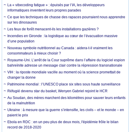
La « vibecoding fatigue » : épuisés par l’IA, les développeurs
informatiques inventent leurs propres parades
Ce que les techniques de chasse des rapaces pourraient nous apprendre
sur les dinosaures
Les feux de forêt menacent-ils les installations gazières ?
Incendies en Gironde : la logistique au cœur de l’évacuation massive
d’une population
Nouveau symbole nutritionnel au Canada : aidera-t-il vraiment les
consommateurs à mieux choisir ?
Royaume-Uni. L’arrêt de la Cour suprême dans l’affaire du logiciel espion
bahreïnite adresse un message clair contre la répression transnationale
VIH : la riposte mondiale vacille au moment où la science promettait de
changer la donne
Patrimoine mondial : l’UNESCO place six sites sous haute surveillance
Réfugié devenu star du basket, Wenyen Gabriel rejoint le HCR
Au Soudan, des mères marchent des kilomètres pour sauver leurs enfants
de la malnutrition
Ukraine : à mesure que la guerre s’intensifie, les civils – et le monde – en
paient le prix
Ebola en RDC : en un peu plus de deux mois, l'épidémie frôle le bilan
record de 2018-2020