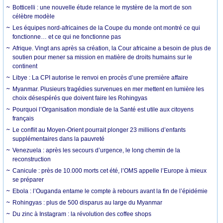
Botticelli : une nouvelle étude relance le mystère de la mort de son
célèbre modèle
Les équipes nord-africaines de la Coupe du monde ont montré ce qui
fonctionne… et ce qui ne fonctionne pas
Afrique. Vingt ans après sa création, la Cour africaine a besoin de plus de
soutien pour mener sa mission en matière de droits humains sur le
continent
Libye : La CPI autorise le renvoi en procès d’une première affaire
Myanmar. Plusieurs tragédies survenues en mer mettent en lumière les
choix désespérés que doivent faire les Rohingyas
Pourquoi l’Organisation mondiale de la Santé est utile aux citoyens
français
Le conflit au Moyen-Orient pourrait plonger 23 millions d’enfants
supplémentaires dans la pauvreté
Venezuela : après les secours d’urgence, le long chemin de la
reconstruction
Canicule : près de 10.000 morts cet été, l’OMS appelle l’Europe à mieux
se préparer
Ebola : l’Ouganda entame le compte à rebours avant la fin de l’épidémie
Rohingyas : plus de 500 disparus au large du Myanmar
Du zinc à Instagram : la révolution des coffee shops