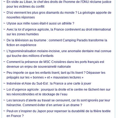
En visite au Liban, le chef des droits de l'homme de l'ONU réclame justice
pour les victimes du conflit
D'où viennent les plus gros diamants du monde ? La géologie apporte de
nouvelles réponses
Ulysse aux mille ruses était-il aussi un athlète ?
Avec la loi d’urgence agricole, la France contrevient au droit international
sur les zones humides
De la télévision au tourisme : comment Camping Paradis transforme la
fiction en expérience
L’hypominéralisation molaire-incisive, une anomalie dentaire mal connue
qui touche des millions d’enfants
Comment la présence de MSC Croisières dans les ports français est
devenue un enjeu de souveraineté nationale
Peu importe ce que les enfants lisent, tant qu’ils lisent ? Dépasser les
préjugés sur les « bonnes » et « mauvaises lectures »
Indonésie et Asie du Sud-Est : la France a une carte à jouer
Loi d’urgence agricole : pourquoi la droite et le centre ne lâchent rien sur
les néonicotinoïdes et le stockage de l’eau
Les lanceurs d’alerte au travail se censurent, car ils sont ignorés par leur
hiérarchie. Comment éviter d’en arriver à un drame ?
Peut-on s’inspirer du Japon pour repenser la durabilité de la filière textile
en France ?