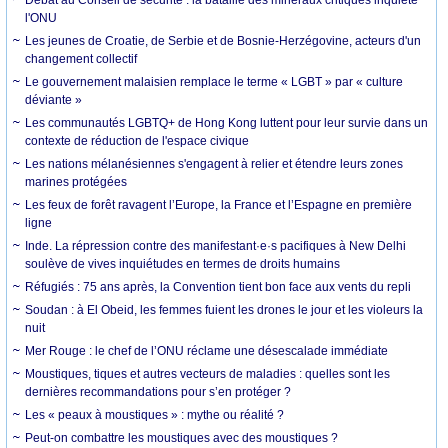
l'ONU
Les jeunes de Croatie, de Serbie et de Bosnie-Herzégovine, acteurs d'un
changement collectif
Le gouvernement malaisien remplace le terme « LGBT » par « culture
déviante »
Les communautés LGBTQ+ de Hong Kong luttent pour leur survie dans un
contexte de réduction de l'espace civique
Les nations mélanésiennes s'engagent à relier et étendre leurs zones
marines protégées
Les feux de forêt ravagent l’Europe, la France et l’Espagne en première
ligne
Inde. La répression contre des manifestant·e·s pacifiques à New Delhi
soulève de vives inquiétudes en termes de droits humains
Réfugiés : 75 ans après, la Convention tient bon face aux vents du repli
Soudan : à El Obeid, les femmes fuient les drones le jour et les violeurs la
nuit
Mer Rouge : le chef de l’ONU réclame une désescalade immédiate
Moustiques, tiques et autres vecteurs de maladies : quelles sont les
dernières recommandations pour s’en protéger ?
Les « peaux à moustiques » : mythe ou réalité ?
Peut-on combattre les moustiques avec des moustiques ?