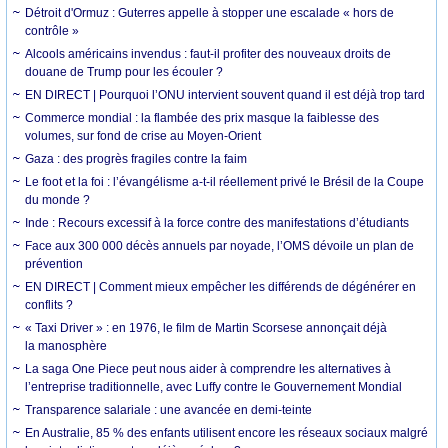
Détroit d'Ormuz : Guterres appelle à stopper une escalade « hors de
contrôle »
Alcools américains invendus : faut-il profiter des nouveaux droits de
douane de Trump pour les écouler ?
EN DIRECT | Pourquoi l’ONU intervient souvent quand il est déjà trop tard
Commerce mondial : la flambée des prix masque la faiblesse des
volumes, sur fond de crise au Moyen-Orient
Gaza : des progrès fragiles contre la faim
Le foot et la foi : l’évangélisme a-t-il réellement privé le Brésil de la Coupe
du monde ?
Inde : Recours excessif à la force contre des manifestations d’étudiants
Face aux 300 000 décès annuels par noyade, l’OMS dévoile un plan de
prévention
EN DIRECT | Comment mieux empêcher les différends de dégénérer en
conflits ?
« Taxi Driver » : en 1976, le film de Martin Scorsese annonçait déjà
la manosphère
La saga One Piece peut nous aider à comprendre les alternatives à
l’entreprise traditionnelle, avec Luffy contre le Gouvernement Mondial
Transparence salariale : une avancée en demi-teinte
En Australie, 85 % des enfants utilisent encore les réseaux sociaux malgré