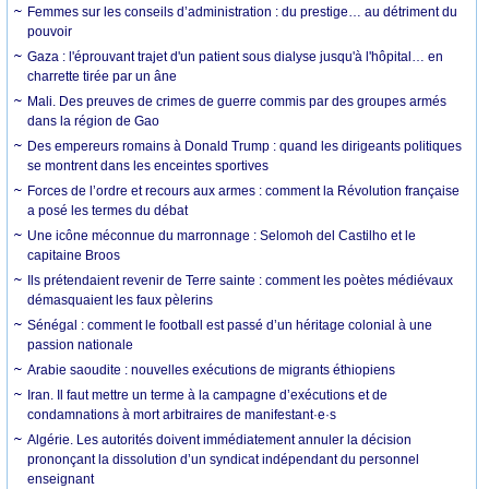
Femmes sur les conseils d’administration : du prestige… au détriment du
pouvoir
Gaza : l'éprouvant trajet d'un patient sous dialyse jusqu'à l'hôpital… en
charrette tirée par un âne
Mali. Des preuves de crimes de guerre commis par des groupes armés
dans la région de Gao
Des empereurs romains à Donald Trump : quand les dirigeants politiques
se montrent dans les enceintes sportives
Forces de l’ordre et recours aux armes : comment la Révolution française
a posé les termes du débat
Une icône méconnue du marronnage : Selomoh del Castilho et le
capitaine Broos
Ils prétendaient revenir de Terre sainte : comment les poètes médiévaux
démasquaient les faux pèlerins
Sénégal : comment le football est passé d’un héritage colonial à une
passion nationale
Arabie saoudite : nouvelles exécutions de migrants éthiopiens
Iran. Il faut mettre un terme à la campagne d’exécutions et de
condamnations à mort arbitraires de manifestant·e·s
Algérie. Les autorités doivent immédiatement annuler la décision
prononçant la dissolution d’un syndicat indépendant du personnel
enseignant