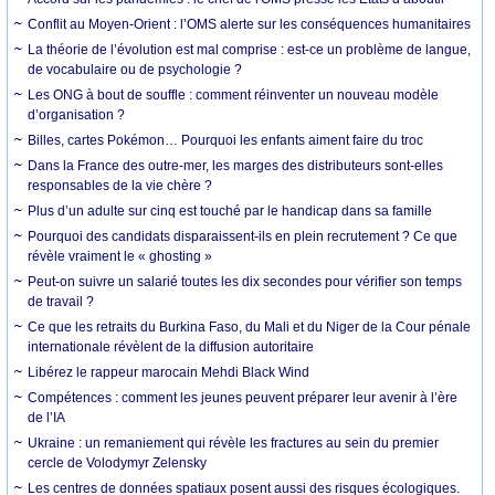
Conflit au Moyen-Orient : l’OMS alerte sur les conséquences humanitaires
La théorie de l’évolution est mal comprise : est-ce un problème de langue,
de vocabulaire ou de psychologie ?
Les ONG à bout de souffle : comment réinventer un nouveau modèle
d’organisation ?
Billes, cartes Pokémon… Pourquoi les enfants aiment faire du troc
Dans la France des outre-mer, les marges des distributeurs sont-elles
responsables de la vie chère ?
Plus d’un adulte sur cinq est touché par le handicap dans sa famille
Pourquoi des candidats disparaissent-ils en plein recrutement ? Ce que
révèle vraiment le « ghosting »
Peut-on suivre un salarié toutes les dix secondes pour vérifier son temps
de travail ?
Ce que les retraits du Burkina Faso, du Mali et du Niger de la Cour pénale
internationale révèlent de la diffusion autoritaire
Libérez le rappeur marocain Mehdi Black Wind
Compétences : comment les jeunes peuvent préparer leur avenir à l’ère
de l’IA
Ukraine : un remaniement qui révèle les fractures au sein du premier
cercle de Volodymyr Zelensky
Les centres de données spatiaux posent aussi des risques écologiques.