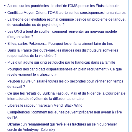
Accord sur les pandémies : le chef de l'OMS presse les États d’aboutir
Conflit au Moyen-Orient : l’OMS alerte sur les conséquences humanitaires
La théorie de l’évolution est mal comprise : est-ce un problème de langue,
de vocabulaire ou de psychologie ?
Les ONG à bout de souffle : comment réinventer un nouveau modèle
d’organisation ?
Billes, cartes Pokémon… Pourquoi les enfants aiment faire du troc
Dans la France des outre-mer, les marges des distributeurs sont-elles
responsables de la vie chère ?
Plus d’un adulte sur cinq est touché par le handicap dans sa famille
Pourquoi des candidats disparaissent-ils en plein recrutement ? Ce que
révèle vraiment le « ghosting »
Peut-on suivre un salarié toutes les dix secondes pour vérifier son temps
de travail ?
Ce que les retraits du Burkina Faso, du Mali et du Niger de la Cour pénale
internationale révèlent de la diffusion autoritaire
Libérez le rappeur marocain Mehdi Black Wind
Compétences : comment les jeunes peuvent préparer leur avenir à l’ère
de l’IA
Ukraine : un remaniement qui révèle les fractures au sein du premier
cercle de Volodymyr Zelensky