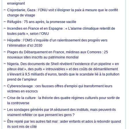
enseignant
Cisjordanie, Gaza : l’ONU voit s’éloigner la paix à mesure que le conflit
change de visage
Réfugiés : 75 ans après, la promesse vacille
Incendies en France et en Espagne : « L'alarme climatique retentit de
toutes parts », selon l’ONU
Hépatite : l’OMS s’inquiète d’un ralentissement des progrès vers
l’élimination d’ici 2030
Plages du Débarquement en France, médinas aux Comores : 25
nouveaux sites inscrits au patrimoine mondial
Nigeria. Des documents de Shell révèlent l’existence d’un pipeline « en
piteux état », des puits « introuvables » et des coûts de démantèlement
s’élevant à 9,5 milliards d’euros, tandis que le scandale lié à la pollution
prend de l’ampleur
Cyberesclavage : ces fausses offres d'emploi qui transforment leurs
victimes en escrocs
Crise de la culture : la théorie des quatre régimes culturels pour sortir de
la controverse
Les sondages générés par IA séduisent des instituts, mais peuvent-ils
vraiment refléter ce que pensent les gens ?
Être rejeté par les autres fait mal : aider enfants et ados à rebondir quand
ils sont mis de côté