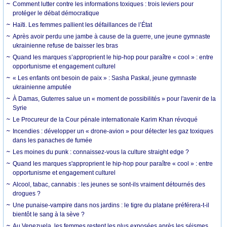
Comment lutter contre les informations toxiques : trois leviers pour
protéger le débat démocratique
Haïti. Les femmes pallient les défaillances de l’État
Après avoir perdu une jambe à cause de la guerre, une jeune gymnaste
ukrainienne refuse de baisser les bras
Quand les marques s’approprient le hip-hop pour paraître « cool » : entre
opportunisme et engagement culturel
« Les enfants ont besoin de paix » : Sasha Paskal, jeune gymnaste
ukrainienne amputée
À Damas, Guterres salue un « moment de possibilités » pour l'avenir de la
Syrie
Le Procureur de la Cour pénale internationale Karim Khan révoqué
Incendies : développer un « drone-avion » pour détecter les gaz toxiques
dans les panaches de fumée
Les moines du punk : connaissez-vous la culture straight edge ?
Quand les marques s'approprient le hip-hop pour paraître « cool » : entre
opportunisme et engagement culturel
Alcool, tabac, cannabis : les jeunes se sont-ils vraiment détournés des
drogues ?
Une punaise-vampire dans nos jardins : le tigre du platane préférera-t-il
bientôt le sang à la sève ?
Au Venezuela, les femmes restent les plus exposées après les séismes