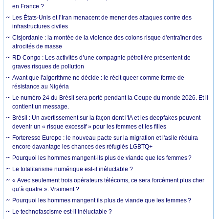
en France ?
Les États-Unis et l’Iran menacent de mener des attaques contre des
infrastructures civiles
Cisjordanie : la montée de la violence des colons risque d'entraîner des
atrocités de masse
RD Congo : Les activités d’une compagnie pétrolière présentent de
graves risques de pollution
Avant que l'algorithme ne décide : le récit queer comme forme de
résistance au Nigéria
Le numéro 24 du Brésil sera porté pendant la Coupe du monde 2026. Et il
contient un message.
Brésil : Un avertissement sur la façon dont l'IA et les deepfakes peuvent
devenir un « risque excessif » pour les femmes et les filles
Forteresse Europe : le nouveau pacte sur la migration et l'asile réduira
encore davantage les chances des réfugiés LGBTQ+
Pourquoi les hommes mangent-ils plus de viande que les femmes ?
Le totalitarisme numérique est-il inéluctable ?
« Avec seulement trois opérateurs télécoms, ce sera forcément plus cher
qu’à quatre ». Vraiment ?
Pourquoi les hommes mangent ils plus de viande que les femmes ?
Le technofascisme est-il inéluctable ?