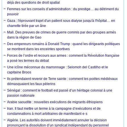
déjà des questions de droit spatial
Femmes sur les conseils d’administration : du prestige… au détriment du
pouvoir
Gaza : l'éprouvant trajet d'un patient sous dialyse jusqu'à l'hôpital… en
charrette tirée par un âne
Mali. Des preuves de crimes de guerre commis par des groupes armés
dans la région de Gao
Des empereurs romains à Donald Trump : quand les dirigeants politiques
se montrent dans les enceintes sportives
Forces de l’ordre et recours aux armes : comment la Révolution française
a posé les termes du débat
Une icône méconnue du marronnage : Selomoh del Castilho et le
capitaine Broos
Ils prétendaient revenir de Terre sainte : comment les poètes médiévaux
démasquaient les faux pèlerins
Sénégal : comment le football est passé d’un héritage colonial à une
passion nationale
Arabie saoudite : nouvelles exécutions de migrants éthiopiens
Iran. Il faut mettre un terme à la campagne d’exécutions et de
condamnations à mort arbitraires de manifestant·e·s
Algérie. Les autorités doivent immédiatement annuler la décision
prononçant la dissolution d’un syndicat indépendant du personnel