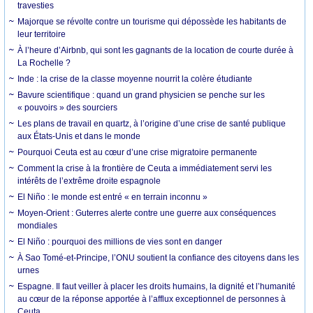
travesties
Majorque se révolte contre un tourisme qui dépossède les habitants de
leur territoire
À l’heure d’Airbnb, qui sont les gagnants de la location de courte durée à
La Rochelle ?
Inde : la crise de la classe moyenne nourrit la colère étudiante
Bavure scientifique : quand un grand physicien se penche sur les
« pouvoirs » des sourciers
Les plans de travail en quartz, à l’origine d’une crise de santé publique
aux États-Unis et dans le monde
Pourquoi Ceuta est au cœur d’une crise migratoire permanente
Comment la crise à la frontière de Ceuta a immédiatement servi les
intérêts de l’extrême droite espagnole
El Niño : le monde est entré « en terrain inconnu »
Moyen-Orient : Guterres alerte contre une guerre aux conséquences
mondiales
El Niño : pourquoi des millions de vies sont en danger
À Sao Tomé-et-Principe, l’ONU soutient la confiance des citoyens dans les
urnes
Espagne. Il faut veiller à placer les droits humains, la dignité et l’humanité
au cœur de la réponse apportée à l’afflux exceptionnel de personnes à
Ceuta