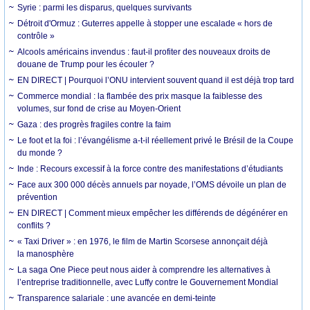
Syrie : parmi les disparus, quelques survivants
Détroit d'Ormuz : Guterres appelle à stopper une escalade « hors de
contrôle »
Alcools américains invendus : faut-il profiter des nouveaux droits de
douane de Trump pour les écouler ?
EN DIRECT | Pourquoi l’ONU intervient souvent quand il est déjà trop tard
Commerce mondial : la flambée des prix masque la faiblesse des
volumes, sur fond de crise au Moyen-Orient
Gaza : des progrès fragiles contre la faim
Le foot et la foi : l’évangélisme a-t-il réellement privé le Brésil de la Coupe
du monde ?
Inde : Recours excessif à la force contre des manifestations d’étudiants
Face aux 300 000 décès annuels par noyade, l’OMS dévoile un plan de
prévention
EN DIRECT | Comment mieux empêcher les différends de dégénérer en
conflits ?
« Taxi Driver » : en 1976, le film de Martin Scorsese annonçait déjà
la manosphère
La saga One Piece peut nous aider à comprendre les alternatives à
l’entreprise traditionnelle, avec Luffy contre le Gouvernement Mondial
Transparence salariale : une avancée en demi-teinte