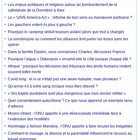
Les enjeux politiques et religieux autour du bombardement de la
cathédrale de la Dormition à Kiev
Le « SAVE America Act » : réforme de bon sens ou manœuvre partisane ?
Les gauchers votent-ils plus à gauche ?
Pourquoi le camping séduit toujours autant (alors que tout a changé)
La sonobiopsie ou comment les ultrasons font parler les tissus sans les
opérer
Dans la famille Darwin, vous connaissiez Charles, découvrez Francis
Pourquoi l’algue « Ostreopsis » envahit-elle la côte basque chaque été ?
Afrique : pourquoi les décisions des tribunaux des droits humains restent
souvent lettre morte
Covid long : et si ce n'était pas une seule maladie, mais plusieurs ?
Qu’arrive-t-il à votre sang lorsque vous êtes stressé ?
« Vos trajets quotidiens sont plus dangereux que mon ancien métier »
Quel consentement autochtone ? Ce que nous apprend un exemple venu
d’ailleurs
Moyen-Orient : l’ONU appelle à une désescalade immédiate face à
l’extension des hostilités
Hommage à Nelson Mandela : l’ONU appelle à faire reculer les inégalités
Comment le mariage, le divorce et la parentalité influencent le recours au
travail autonome