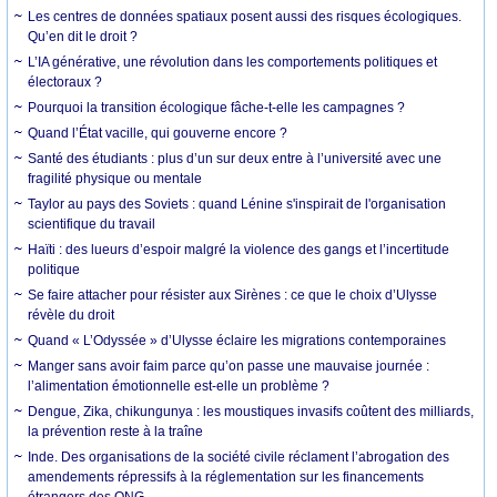
Les centres de données spatiaux posent aussi des risques écologiques.
Qu’en dit le droit ?
L’IA générative, une révolution dans les comportements politiques et
électoraux ?
Pourquoi la transition écologique fâche-t-elle les campagnes ?
Quand l’État vacille, qui gouverne encore ?
Santé des étudiants : plus d’un sur deux entre à l’université avec une
fragilité physique ou mentale
Taylor au pays des Soviets : quand Lénine s'inspirait de l'organisation
scientifique du travail
Haïti : des lueurs d’espoir malgré la violence des gangs et l’incertitude
politique
Se faire attacher pour résister aux Sirènes : ce que le choix d’Ulysse
révèle du droit
Quand « L’Odyssée » d’Ulysse éclaire les migrations contemporaines
Manger sans avoir faim parce qu’on passe une mauvaise journée :
l’alimentation émotionnelle est-elle un problème ?
Dengue, Zika, chikungunya : les moustiques invasifs coûtent des milliards,
la prévention reste à la traîne
Inde. Des organisations de la société civile réclament l’abrogation des
amendements répressifs à la réglementation sur les financements
étrangers des ONG