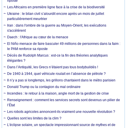
riposte
Les Africains en première ligne face à la crise de la biodiversité
Ukraine : le bilan civil s’alourdit encore après un mois de juillet
particulièrement meurtrier
Iran : dans l'ombre de la guerre au Moyen-Orient, les exécutions
s'accélèrent
Daech : l'Afrique au cœur de la menace
El Niño menace de faire basculer 49 millions de personnes dans la faim :
le PAM renforce sa riposte
Décès de Rudolph Marcus : est-ce la fin des théories analytiques
élégantes ?
Dans l’Antiquité, les Grecs n’étaient pas tous bodybuildés !
De 1940 à 1944, quel véhicule roulait en l’absence de pétrole ?
Il n’y a pas si longtemps, les grillons chantaient dans le métro parisien
Donald Trump ou la contagion du mal ordinaire
Incendies : le retour à la maison, angle mort de la gestion de crise
Renseignement : comment les services secrets sont devenus un pilier de
l’État
Les robots agricoles annoncent-ils vraiment une nouvelle révolution ?
Quelles sont les limites de la clim ?
L’éclipse solaire, un spectacle impressionnant source de mythes et de