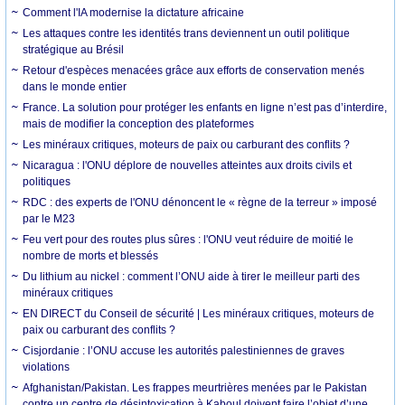
Comment l'IA modernise la dictature africaine
Les attaques contre les identités trans deviennent un outil politique
stratégique au Brésil
Retour d'espèces menacées grâce aux efforts de conservation menés
dans le monde entier
France. La solution pour protéger les enfants en ligne n’est pas d’interdire,
mais de modifier la conception des plateformes
Les minéraux critiques, moteurs de paix ou carburant des conflits ?
Nicaragua : l'ONU déplore de nouvelles atteintes aux droits civils et
politiques
RDC : des experts de l'ONU dénoncent le « règne de la terreur » imposé
par le M23
Feu vert pour des routes plus sûres : l'ONU veut réduire de moitié le
nombre de morts et blessés
Du lithium au nickel : comment l’ONU aide à tirer le meilleur parti des
minéraux critiques
EN DIRECT du Conseil de sécurité | Les minéraux critiques, moteurs de
paix ou carburant des conflits ?
Cisjordanie : l’ONU accuse les autorités palestiniennes de graves
violations
Afghanistan/Pakistan. Les frappes meurtrières menées par le Pakistan
contre un centre de désintoxication à Kaboul doivent faire l’objet d’une