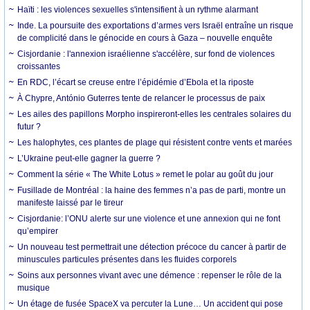
Haïti : les violences sexuelles s'intensifient à un rythme alarmant
Inde. La poursuite des exportations d’armes vers Israël entraîne un risque
de complicité dans le génocide en cours à Gaza – nouvelle enquête
Cisjordanie : l'annexion israélienne s'accélère, sur fond de violences
croissantes
En RDC, l’écart se creuse entre l’épidémie d’Ebola et la riposte
À Chypre, António Guterres tente de relancer le processus de paix
Les ailes des papillons Morpho inspireront-elles les centrales solaires du
futur ?
Les halophytes, ces plantes de plage qui résistent contre vents et marées
L’Ukraine peut-elle gagner la guerre ?
Comment la série « The White Lotus » remet le polar au goût du jour
Fusillade de Montréal : la haine des femmes n’a pas de parti, montre un
manifeste laissé par le tireur
Cisjordanie: l’ONU alerte sur une violence et une annexion qui ne font
qu’empirer
Un nouveau test permettrait une détection précoce du cancer à partir de
minuscules particules présentes dans les fluides corporels
Soins aux personnes vivant avec une démence : repenser le rôle de la
musique
Un étage de fusée SpaceX va percuter la Lune… Un accident qui pose