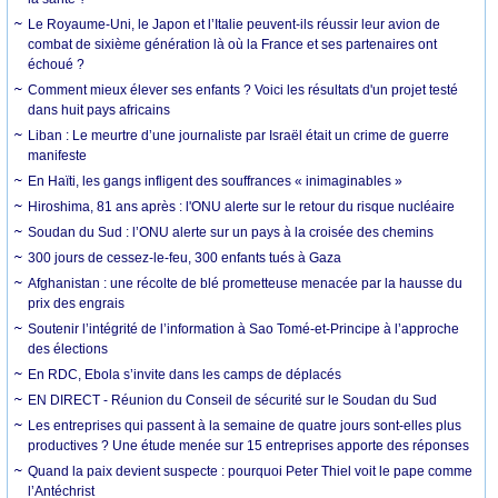
Le Royaume-Uni, le Japon et l’Italie peuvent-ils réussir leur avion de
combat de sixième génération là où la France et ses partenaires ont
échoué ?
Comment mieux élever ses enfants ? Voici les résultats d'un projet testé
dans huit pays africains
Liban : Le meurtre d’une journaliste par Israël était un crime de guerre
manifeste
En Haïti, les gangs infligent des souffrances « inimaginables »
Hiroshima, 81 ans après : l'ONU alerte sur le retour du risque nucléaire
Soudan du Sud : l’ONU alerte sur un pays à la croisée des chemins
300 jours de cessez-le-feu, 300 enfants tués à Gaza
Afghanistan : une récolte de blé prometteuse menacée par la hausse du
prix des engrais
Soutenir l’intégrité de l’information à Sao Tomé-et-Principe à l’approche
des élections
En RDC, Ebola s’invite dans les camps de déplacés
EN DIRECT - Réunion du Conseil de sécurité sur le Soudan du Sud
Les entreprises qui passent à la semaine de quatre jours sont-elles plus
productives ? Une étude menée sur 15 entreprises apporte des réponses
Quand la paix devient suspecte : pourquoi Peter Thiel voit le pape comme
l’Antéchrist