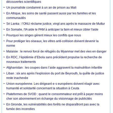
découvertes scientifiques
Un journaliste condamné à un an de prison au Mali
En Afrique, les soins de santé passent aussi par les familles et les
communautés
Sri Lanka : l’ONU réclame justice, vingt ans après le massacre de Muttur
En Somalie, l'IA aide le PAM à anticiper la faim et mieux cibler l'aide
Pourquoi les singes gèrent mieux les conflits que nous
Pour protéger les oiseaux, les vitres anti-collision doivent devenir la
norme
Malaisie : le renvoi forcé de réfugiés du Myanmar met des vies en danger
En RDC, l’épidémie d’Ebola sans précédent propulse la recherche de
nouveaux traitements
Afghanistan : les coupes dans l’aide aggravent la malnutrition infantile
Liban : six ans après l'explosion du port de Beyrouth, la quête de justice
reste inachevée
Union européenne. Les dirigeant·e·s européens doivent réagir avec
humanité et solidarité concernant la situation à Ceuta
Plateformes de SVOD : quand le consommateur est prêt à payer moins
cher son abonnement en échange du visionnage de publicités
En Gironde, les vulnérabilités des forêts ne disparaîtront pas avec la
fumée des incendies