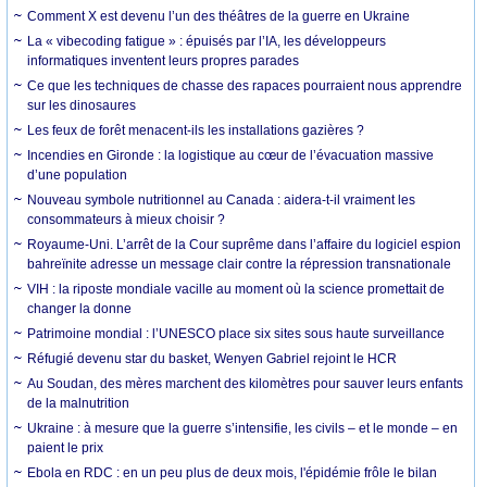
Comment X est devenu l’un des théâtres de la guerre en Ukraine
La « vibecoding fatigue » : épuisés par l’IA, les développeurs
informatiques inventent leurs propres parades
Ce que les techniques de chasse des rapaces pourraient nous apprendre
sur les dinosaures
Les feux de forêt menacent-ils les installations gazières ?
Incendies en Gironde : la logistique au cœur de l’évacuation massive
d’une population
Nouveau symbole nutritionnel au Canada : aidera-t-il vraiment les
consommateurs à mieux choisir ?
Royaume-Uni. L’arrêt de la Cour suprême dans l’affaire du logiciel espion
bahreïnite adresse un message clair contre la répression transnationale
VIH : la riposte mondiale vacille au moment où la science promettait de
changer la donne
Patrimoine mondial : l’UNESCO place six sites sous haute surveillance
Réfugié devenu star du basket, Wenyen Gabriel rejoint le HCR
Au Soudan, des mères marchent des kilomètres pour sauver leurs enfants
de la malnutrition
Ukraine : à mesure que la guerre s’intensifie, les civils – et le monde – en
paient le prix
Ebola en RDC : en un peu plus de deux mois, l'épidémie frôle le bilan