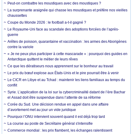
Peut-on combattre les moustiques avec des moustiques ?
La surprenante araignée qui chasse les moustiques et préfère nos vieilles
chaussettes
Coupe du Monde 2026 : le football a-t-il gagné ?
Le Royaume-Uni face au scandale des adoptions forcées de l’après-
guerre
Arêtes de poisson, quarantaine et vaccination : les armes des Aborigènes
contre la variole
« Je ne peux plus participer à cette mascarade » : pourquoi des guides en
Antarctique quittent le métier de leurs rêves
Ce que les dératiseurs nous apprennent sur le bonheur au travail
Le prix du bœuf explose aux États-Unis et le pire pourrait être à venir
Le CICR en Libye et au Tchad : maintenir les liens familiaux au temps du
conflit
Syrie. L’application de la loi sur la cybercriminalité datant de l’ère Bachar
el Assad doit être suspendue dans l’attente de sa réforme
Corée du Sud. Une décision rendue en appel dans une affaire
d’avortement met au jour un vide juridique
Pourquoi l’ONU intervient souvent quand il est déjà trop tard
La course au poste de Secrétaire général s'intensifie
Commerce mondial : les prix flambent, les échanges ralentissent