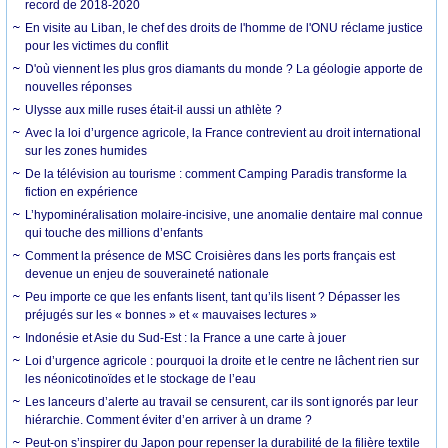
record de 2018-2020
En visite au Liban, le chef des droits de l'homme de l'ONU réclame justice
pour les victimes du conflit
D'où viennent les plus gros diamants du monde ? La géologie apporte de
nouvelles réponses
Ulysse aux mille ruses était-il aussi un athlète ?
Avec la loi d’urgence agricole, la France contrevient au droit international
sur les zones humides
De la télévision au tourisme : comment Camping Paradis transforme la
fiction en expérience
L’hypominéralisation molaire-incisive, une anomalie dentaire mal connue
qui touche des millions d’enfants
Comment la présence de MSC Croisières dans les ports français est
devenue un enjeu de souveraineté nationale
Peu importe ce que les enfants lisent, tant qu’ils lisent ? Dépasser les
préjugés sur les « bonnes » et « mauvaises lectures »
Indonésie et Asie du Sud-Est : la France a une carte à jouer
Loi d’urgence agricole : pourquoi la droite et le centre ne lâchent rien sur
les néonicotinoïdes et le stockage de l’eau
Les lanceurs d’alerte au travail se censurent, car ils sont ignorés par leur
hiérarchie. Comment éviter d’en arriver à un drame ?
Peut-on s’inspirer du Japon pour repenser la durabilité de la filière textile