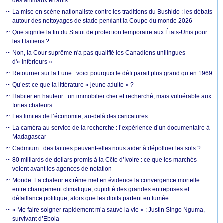
des animaux errants
La mise en scène nationaliste contre les traditions du Bushido : les débats
autour des nettoyages de stade pendant la Coupe du monde 2026
Que signifie la fin du Statut de protection temporaire aux États-Unis pour
les Haïtiens ?
Non, la Cour suprême n'a pas qualifié les Canadiens unilingues
d'« inférieurs »
Retourner sur la Lune : voici pourquoi le défi parait plus grand qu’en 1969
Qu’est-ce que la littérature « jeune adulte » ?
Habiter en hauteur : un immobilier cher et recherché, mais vulnérable aux
fortes chaleurs
Les limites de l’économie, au-delà des caricatures
La caméra au service de la recherche : l’expérience d’un documentaire à
Madagascar
Cadmium : des laitues peuvent-elles nous aider à dépolluer les sols ?
80 milliards de dollars promis à la Côte d’Ivoire : ce que les marchés
voient avant les agences de notation
Monde. La chaleur extrême met en évidence la convergence mortelle
entre changement climatique, cupidité des grandes entreprises et
défaillance politique, alors que les droits partent en fumée
« Me faire soigner rapidement m’a sauvé la vie » : Justin Singo Nguma,
survivant d’Ebola