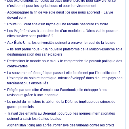
Les exploitations agricoles au pays doivent croître pour survivre, et ce
n’est bon ni pour les agriculteurs ni pour l’environnement
Accompagner la fin de vie et le deuil : ce que nous apprend « La vie
devant soi »
Route 66 : cent ans d’un mythe qui ne raconte pas toute l’histoire
Les IA génératives à la recherche d’un modèle d’affaires viable pourront-
elles survivre sans publicité ?
Aux États-Unis, les universités peinent à enrayer le recul de la lecture
« Ils sont parmi nous » : la nouvelle plateforme de la Maison-Blanche et la
déshumanisation des sans-papiers
Redessiner le monde pour mieux le comprendre : le pouvoir politique des
contre-cartes
La souveraineté énergétique passe-t-elle forcément par l’électrification ?
L’exemple du solaire thermique, mieux développé dans d’autres pays pas
forcément plus ensoleillés
Piégée par une offre d’emploi sur Facebook, elle échappe à ses
ravisseurs grâce à une inconnue
Le projet du ministère israélien de la Défense implique des crimes de
guerre potentiels
Travail des enfants au Sénégal : pourquoi les normes internationales
peinent à saisir les réalités locales
Afghanistan : cinq ans après, l'offensive des talibans contre les droits