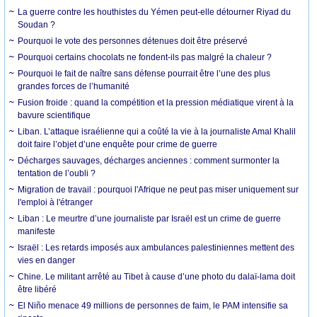
La guerre contre les houthistes du Yémen peut-elle détourner Riyad du
Soudan ?
Pourquoi le vote des personnes détenues doit être préservé
Pourquoi certains chocolats ne fondent-ils pas malgré la chaleur ?
Pourquoi le fait de naître sans défense pourrait être l’une des plus
grandes forces de l’humanité
Fusion froide : quand la compétition et la pression médiatique virent à la
bavure scientifique
Liban. L’attaque israélienne qui a coûté la vie à la journaliste Amal Khalil
doit faire l’objet d’une enquête pour crime de guerre
Décharges sauvages, décharges anciennes : comment surmonter la
tentation de l’oubli ?
Migration de travail : pourquoi l'Afrique ne peut pas miser uniquement sur
l'emploi à l'étranger
Liban : Le meurtre d’une journaliste par Israël est un crime de guerre
manifeste
Israël : Les retards imposés aux ambulances palestiniennes mettent des
vies en danger
Chine. Le militant arrêté au Tibet à cause d’une photo du dalaï-lama doit
être libéré
El Niño menace 49 millions de personnes de faim, le PAM intensifie sa