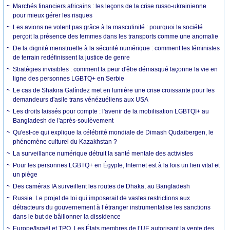
Marchés financiers africains : les leçons de la crise russo-ukrainienne
pour mieux gérer les risques
Les avions ne volent pas grâce à la masculinité : pourquoi la société
perçoit la présence des femmes dans les transports comme une anomalie
De la dignité menstruelle à la sécurité numérique : comment les féministes
de terrain redéfinissent la justice de genre
Stratégies invisibles : comment la peur d'être démasqué façonne la vie en
ligne des personnes LGBTQ+ en Serbie
Le cas de Shakira Galíndez met en lumière une crise croissante pour les
demandeurs d'asile trans vénézuéliens aux USA
Les droits laissés pour compte : l'avenir de la mobilisation LGBTQI+ au
Bangladesh de l'après-soulèvement
Qu'est-ce qui explique la célébrité mondiale de Dimash Qudaibergen, le
phénomène culturel du Kazakhstan ?
La surveillance numérique détruit la santé mentale des activistes
Pour les personnes LGBTQ+ en Égypte, Internet est à la fois un lien vital et
un piège
Des caméras IA surveillent les routes de Dhaka, au Bangladesh
Russie. Le projet de loi qui imposerait de vastes restrictions aux
détracteurs du gouvernement à l’étranger instrumentalise les sanctions
dans le but de bâillonner la dissidence
Europe/Israël et TPO. Les États membres de l’UE autorisant la vente des