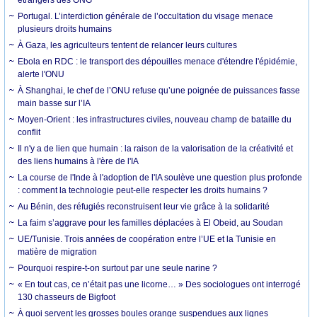
Portugal. L’interdiction générale de l’occultation du visage menace
plusieurs droits humains
À Gaza, les agriculteurs tentent de relancer leurs cultures
Ebola en RDC : le transport des dépouilles menace d'étendre l'épidémie,
alerte l'ONU
À Shanghai, le chef de l’ONU refuse qu’une poignée de puissances fasse
main basse sur l’IA
Moyen-Orient : les infrastructures civiles, nouveau champ de bataille du
conflit
Il n'y a de lien que humain : la raison de la valorisation de la créativité et
des liens humains à l'ère de l'IA
La course de l'Inde à l'adoption de l'IA soulève une question plus profonde
: comment la technologie peut-elle respecter les droits humains ?
Au Bénin, des réfugiés reconstruisent leur vie grâce à la solidarité
La faim s’aggrave pour les familles déplacées à El Obeid, au Soudan
UE/Tunisie. Trois années de coopération entre l’UE et la Tunisie en
matière de migration
Pourquoi respire-t-on surtout par une seule narine ?
« En tout cas, ce n’était pas une licorne… » Des sociologues ont interrogé
130 chasseurs de Bigfoot
À quoi servent les grosses boules orange suspendues aux lignes