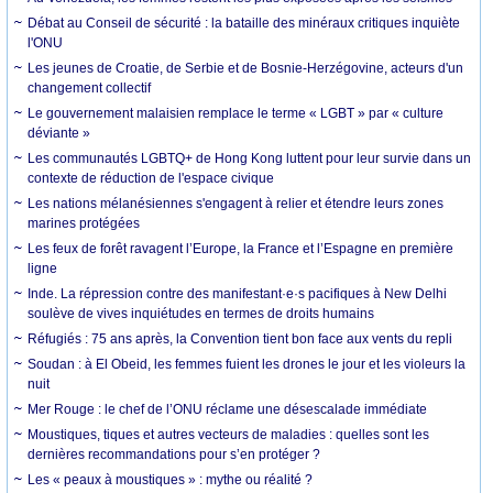
Débat au Conseil de sécurité : la bataille des minéraux critiques inquiète
l'ONU
Les jeunes de Croatie, de Serbie et de Bosnie-Herzégovine, acteurs d'un
changement collectif
Le gouvernement malaisien remplace le terme « LGBT » par « culture
déviante »
Les communautés LGBTQ+ de Hong Kong luttent pour leur survie dans un
contexte de réduction de l'espace civique
Les nations mélanésiennes s'engagent à relier et étendre leurs zones
marines protégées
Les feux de forêt ravagent l’Europe, la France et l’Espagne en première
ligne
Inde. La répression contre des manifestant·e·s pacifiques à New Delhi
soulève de vives inquiétudes en termes de droits humains
Réfugiés : 75 ans après, la Convention tient bon face aux vents du repli
Soudan : à El Obeid, les femmes fuient les drones le jour et les violeurs la
nuit
Mer Rouge : le chef de l’ONU réclame une désescalade immédiate
Moustiques, tiques et autres vecteurs de maladies : quelles sont les
dernières recommandations pour s’en protéger ?
Les « peaux à moustiques » : mythe ou réalité ?