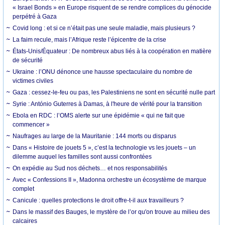
« Israel Bonds » en Europe risquent de se rendre complices du génocide
perpétré à Gaza
Covid long : et si ce n’était pas une seule maladie, mais plusieurs ?
La faim recule, mais l’Afrique reste l’épicentre de la crise
États-Unis/Équateur : De nombreux abus liés à la coopération en matière
de sécurité
Ukraine : l’ONU dénonce une hausse spectaculaire du nombre de
victimes civiles
Gaza : cessez-le-feu ou pas, les Palestiniens ne sont en sécurité nulle part
Syrie : António Guterres à Damas, à l'heure de vérité pour la transition
Ebola en RDC : l’OMS alerte sur une épidémie « qui ne fait que
commencer »
Naufrages au large de la Mauritanie : 144 morts ou disparus
Dans « Histoire de jouets 5 », c’est la technologie vs les jouets – un
dilemme auquel les familles sont aussi confrontées
On expédie au Sud nos déchets… et nos responsabilités
Avec « Confessions II », Madonna orchestre un écosystème de marque
complet
Canicule : quelles protections le droit offre-t-il aux travailleurs ?
Dans le massif des Bauges, le mystère de l’or qu'on trouve au milieu des
calcaires