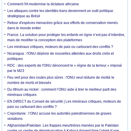
Comment l'IA modernise la dictature africaine
Les attaques contre les identités trans deviennent un outil politique
stratégique au Brésil
Retour d'espèces menacées grâce aux efforts de conservation menés
dans le monde entier
France. La solution pour protéger les enfants en ligne n’est pas d’interdire,
mais de modifier la conception des plateformes
Les minéraux critiques, moteurs de paix ou carburant des conflits ?
Nicaragua : l'ONU déplore de nouvelles atteintes aux droits civils et
politiques
RDC : des experts de l'ONU dénoncent le « règne de la terreur » imposé
par le M23
Feu vert pour des routes plus sûres : l'ONU veut réduire de moitié le
nombre de morts et blessés
Du lithium au nickel : comment l’ONU aide à tirer le meilleur parti des
minéraux critiques
EN DIRECT du Conseil de sécurité | Les minéraux critiques, moteurs de
paix ou carburant des conflits ?
Cisjordanie : l’ONU accuse les autorités palestiniennes de graves
violations
Afghanistan/Pakistan. Les frappes meurtrières menées par le Pakistan
contre un centre de désintoxication à Kaboul doivent faire l’objet d’une