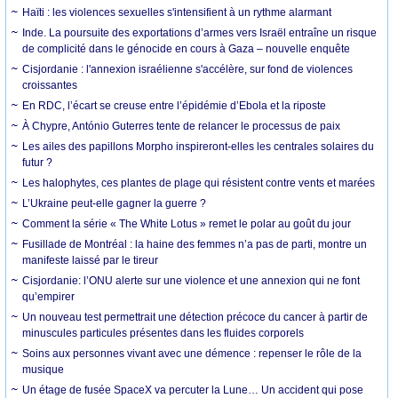
Haïti : les violences sexuelles s'intensifient à un rythme alarmant
Inde. La poursuite des exportations d’armes vers Israël entraîne un risque
de complicité dans le génocide en cours à Gaza – nouvelle enquête
Cisjordanie : l'annexion israélienne s'accélère, sur fond de violences
croissantes
En RDC, l’écart se creuse entre l’épidémie d’Ebola et la riposte
À Chypre, António Guterres tente de relancer le processus de paix
Les ailes des papillons Morpho inspireront-elles les centrales solaires du
futur ?
Les halophytes, ces plantes de plage qui résistent contre vents et marées
L’Ukraine peut-elle gagner la guerre ?
Comment la série « The White Lotus » remet le polar au goût du jour
Fusillade de Montréal : la haine des femmes n’a pas de parti, montre un
manifeste laissé par le tireur
Cisjordanie: l’ONU alerte sur une violence et une annexion qui ne font
qu’empirer
Un nouveau test permettrait une détection précoce du cancer à partir de
minuscules particules présentes dans les fluides corporels
Soins aux personnes vivant avec une démence : repenser le rôle de la
musique
Un étage de fusée SpaceX va percuter la Lune… Un accident qui pose