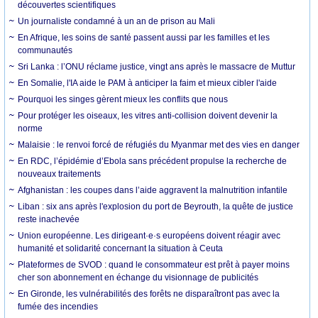
découvertes scientifiques
Un journaliste condamné à un an de prison au Mali
En Afrique, les soins de santé passent aussi par les familles et les
communautés
Sri Lanka : l’ONU réclame justice, vingt ans après le massacre de Muttur
En Somalie, l'IA aide le PAM à anticiper la faim et mieux cibler l'aide
Pourquoi les singes gèrent mieux les conflits que nous
Pour protéger les oiseaux, les vitres anti-collision doivent devenir la
norme
Malaisie : le renvoi forcé de réfugiés du Myanmar met des vies en danger
En RDC, l’épidémie d’Ebola sans précédent propulse la recherche de
nouveaux traitements
Afghanistan : les coupes dans l’aide aggravent la malnutrition infantile
Liban : six ans après l'explosion du port de Beyrouth, la quête de justice
reste inachevée
Union européenne. Les dirigeant·e·s européens doivent réagir avec
humanité et solidarité concernant la situation à Ceuta
Plateformes de SVOD : quand le consommateur est prêt à payer moins
cher son abonnement en échange du visionnage de publicités
En Gironde, les vulnérabilités des forêts ne disparaîtront pas avec la
fumée des incendies