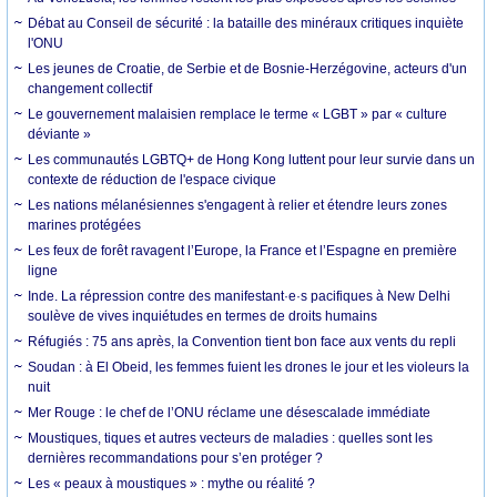
Débat au Conseil de sécurité : la bataille des minéraux critiques inquiète
l'ONU
Les jeunes de Croatie, de Serbie et de Bosnie-Herzégovine, acteurs d'un
changement collectif
Le gouvernement malaisien remplace le terme « LGBT » par « culture
déviante »
Les communautés LGBTQ+ de Hong Kong luttent pour leur survie dans un
contexte de réduction de l'espace civique
Les nations mélanésiennes s'engagent à relier et étendre leurs zones
marines protégées
Les feux de forêt ravagent l’Europe, la France et l’Espagne en première
ligne
Inde. La répression contre des manifestant·e·s pacifiques à New Delhi
soulève de vives inquiétudes en termes de droits humains
Réfugiés : 75 ans après, la Convention tient bon face aux vents du repli
Soudan : à El Obeid, les femmes fuient les drones le jour et les violeurs la
nuit
Mer Rouge : le chef de l’ONU réclame une désescalade immédiate
Moustiques, tiques et autres vecteurs de maladies : quelles sont les
dernières recommandations pour s’en protéger ?
Les « peaux à moustiques » : mythe ou réalité ?