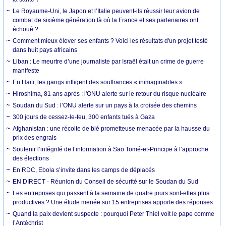
Le Royaume-Uni, le Japon et l’Italie peuvent-ils réussir leur avion de
combat de sixième génération là où la France et ses partenaires ont
échoué ?
Comment mieux élever ses enfants ? Voici les résultats d'un projet testé
dans huit pays africains
Liban : Le meurtre d’une journaliste par Israël était un crime de guerre
manifeste
En Haïti, les gangs infligent des souffrances « inimaginables »
Hiroshima, 81 ans après : l'ONU alerte sur le retour du risque nucléaire
Soudan du Sud : l’ONU alerte sur un pays à la croisée des chemins
300 jours de cessez-le-feu, 300 enfants tués à Gaza
Afghanistan : une récolte de blé prometteuse menacée par la hausse du
prix des engrais
Soutenir l’intégrité de l’information à Sao Tomé-et-Principe à l’approche
des élections
En RDC, Ebola s’invite dans les camps de déplacés
EN DIRECT - Réunion du Conseil de sécurité sur le Soudan du Sud
Les entreprises qui passent à la semaine de quatre jours sont-elles plus
productives ? Une étude menée sur 15 entreprises apporte des réponses
Quand la paix devient suspecte : pourquoi Peter Thiel voit le pape comme
l’Antéchrist