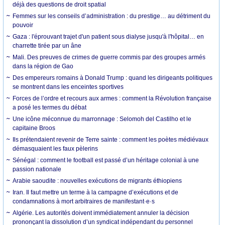
déjà des questions de droit spatial
Femmes sur les conseils d’administration : du prestige… au détriment du
pouvoir
Gaza : l'éprouvant trajet d'un patient sous dialyse jusqu'à l'hôpital… en
charrette tirée par un âne
Mali. Des preuves de crimes de guerre commis par des groupes armés
dans la région de Gao
Des empereurs romains à Donald Trump : quand les dirigeants politiques
se montrent dans les enceintes sportives
Forces de l’ordre et recours aux armes : comment la Révolution française
a posé les termes du débat
Une icône méconnue du marronnage : Selomoh del Castilho et le
capitaine Broos
Ils prétendaient revenir de Terre sainte : comment les poètes médiévaux
démasquaient les faux pèlerins
Sénégal : comment le football est passé d’un héritage colonial à une
passion nationale
Arabie saoudite : nouvelles exécutions de migrants éthiopiens
Iran. Il faut mettre un terme à la campagne d’exécutions et de
condamnations à mort arbitraires de manifestant·e·s
Algérie. Les autorités doivent immédiatement annuler la décision
prononçant la dissolution d’un syndicat indépendant du personnel