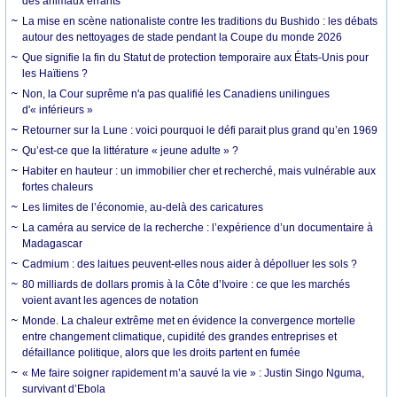
des animaux errants
La mise en scène nationaliste contre les traditions du Bushido : les débats
autour des nettoyages de stade pendant la Coupe du monde 2026
Que signifie la fin du Statut de protection temporaire aux États-Unis pour
les Haïtiens ?
Non, la Cour suprême n'a pas qualifié les Canadiens unilingues
d'« inférieurs »
Retourner sur la Lune : voici pourquoi le défi parait plus grand qu’en 1969
Qu’est-ce que la littérature « jeune adulte » ?
Habiter en hauteur : un immobilier cher et recherché, mais vulnérable aux
fortes chaleurs
Les limites de l’économie, au-delà des caricatures
La caméra au service de la recherche : l’expérience d’un documentaire à
Madagascar
Cadmium : des laitues peuvent-elles nous aider à dépolluer les sols ?
80 milliards de dollars promis à la Côte d’Ivoire : ce que les marchés
voient avant les agences de notation
Monde. La chaleur extrême met en évidence la convergence mortelle
entre changement climatique, cupidité des grandes entreprises et
défaillance politique, alors que les droits partent en fumée
« Me faire soigner rapidement m’a sauvé la vie » : Justin Singo Nguma,
survivant d’Ebola