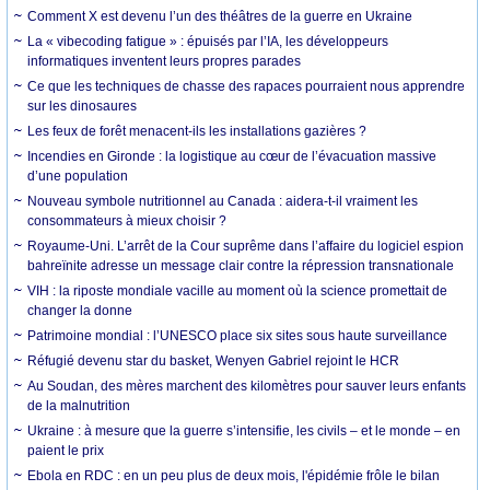
Comment X est devenu l’un des théâtres de la guerre en Ukraine
La « vibecoding fatigue » : épuisés par l’IA, les développeurs
informatiques inventent leurs propres parades
Ce que les techniques de chasse des rapaces pourraient nous apprendre
sur les dinosaures
Les feux de forêt menacent-ils les installations gazières ?
Incendies en Gironde : la logistique au cœur de l’évacuation massive
d’une population
Nouveau symbole nutritionnel au Canada : aidera-t-il vraiment les
consommateurs à mieux choisir ?
Royaume-Uni. L’arrêt de la Cour suprême dans l’affaire du logiciel espion
bahreïnite adresse un message clair contre la répression transnationale
VIH : la riposte mondiale vacille au moment où la science promettait de
changer la donne
Patrimoine mondial : l’UNESCO place six sites sous haute surveillance
Réfugié devenu star du basket, Wenyen Gabriel rejoint le HCR
Au Soudan, des mères marchent des kilomètres pour sauver leurs enfants
de la malnutrition
Ukraine : à mesure que la guerre s’intensifie, les civils – et le monde – en
paient le prix
Ebola en RDC : en un peu plus de deux mois, l'épidémie frôle le bilan