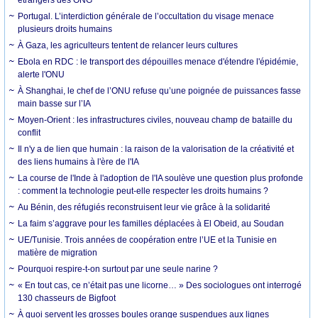
Portugal. L’interdiction générale de l’occultation du visage menace
plusieurs droits humains
À Gaza, les agriculteurs tentent de relancer leurs cultures
Ebola en RDC : le transport des dépouilles menace d'étendre l'épidémie,
alerte l'ONU
À Shanghai, le chef de l’ONU refuse qu’une poignée de puissances fasse
main basse sur l’IA
Moyen-Orient : les infrastructures civiles, nouveau champ de bataille du
conflit
Il n'y a de lien que humain : la raison de la valorisation de la créativité et
des liens humains à l'ère de l'IA
La course de l'Inde à l'adoption de l'IA soulève une question plus profonde
: comment la technologie peut-elle respecter les droits humains ?
Au Bénin, des réfugiés reconstruisent leur vie grâce à la solidarité
La faim s’aggrave pour les familles déplacées à El Obeid, au Soudan
UE/Tunisie. Trois années de coopération entre l’UE et la Tunisie en
matière de migration
Pourquoi respire-t-on surtout par une seule narine ?
« En tout cas, ce n’était pas une licorne… » Des sociologues ont interrogé
130 chasseurs de Bigfoot
À quoi servent les grosses boules orange suspendues aux lignes