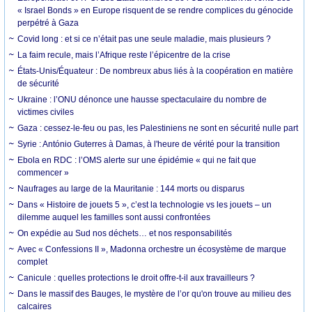
« Israel Bonds » en Europe risquent de se rendre complices du génocide
perpétré à Gaza
Covid long : et si ce n’était pas une seule maladie, mais plusieurs ?
La faim recule, mais l’Afrique reste l’épicentre de la crise
États-Unis/Équateur : De nombreux abus liés à la coopération en matière
de sécurité
Ukraine : l’ONU dénonce une hausse spectaculaire du nombre de
victimes civiles
Gaza : cessez-le-feu ou pas, les Palestiniens ne sont en sécurité nulle part
Syrie : António Guterres à Damas, à l'heure de vérité pour la transition
Ebola en RDC : l’OMS alerte sur une épidémie « qui ne fait que
commencer »
Naufrages au large de la Mauritanie : 144 morts ou disparus
Dans « Histoire de jouets 5 », c’est la technologie vs les jouets – un
dilemme auquel les familles sont aussi confrontées
On expédie au Sud nos déchets… et nos responsabilités
Avec « Confessions II », Madonna orchestre un écosystème de marque
complet
Canicule : quelles protections le droit offre-t-il aux travailleurs ?
Dans le massif des Bauges, le mystère de l’or qu'on trouve au milieu des
calcaires