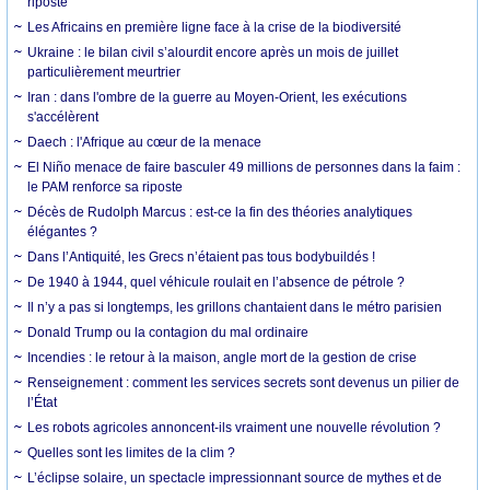
riposte
Les Africains en première ligne face à la crise de la biodiversité
Ukraine : le bilan civil s’alourdit encore après un mois de juillet
particulièrement meurtrier
Iran : dans l'ombre de la guerre au Moyen-Orient, les exécutions
s'accélèrent
Daech : l'Afrique au cœur de la menace
El Niño menace de faire basculer 49 millions de personnes dans la faim :
le PAM renforce sa riposte
Décès de Rudolph Marcus : est-ce la fin des théories analytiques
élégantes ?
Dans l’Antiquité, les Grecs n’étaient pas tous bodybuildés !
De 1940 à 1944, quel véhicule roulait en l’absence de pétrole ?
Il n’y a pas si longtemps, les grillons chantaient dans le métro parisien
Donald Trump ou la contagion du mal ordinaire
Incendies : le retour à la maison, angle mort de la gestion de crise
Renseignement : comment les services secrets sont devenus un pilier de
l’État
Les robots agricoles annoncent-ils vraiment une nouvelle révolution ?
Quelles sont les limites de la clim ?
L’éclipse solaire, un spectacle impressionnant source de mythes et de