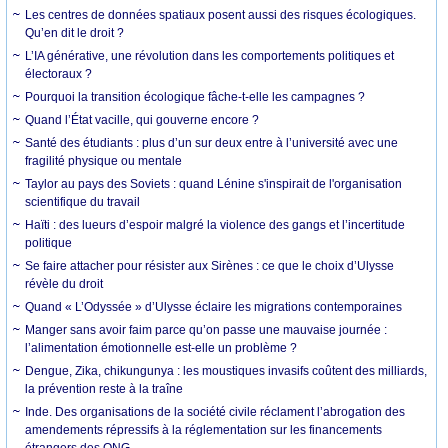
Les centres de données spatiaux posent aussi des risques écologiques.
Qu’en dit le droit ?
L’IA générative, une révolution dans les comportements politiques et
électoraux ?
Pourquoi la transition écologique fâche-t-elle les campagnes ?
Quand l’État vacille, qui gouverne encore ?
Santé des étudiants : plus d’un sur deux entre à l’université avec une
fragilité physique ou mentale
Taylor au pays des Soviets : quand Lénine s'inspirait de l'organisation
scientifique du travail
Haïti : des lueurs d’espoir malgré la violence des gangs et l’incertitude
politique
Se faire attacher pour résister aux Sirènes : ce que le choix d’Ulysse
révèle du droit
Quand « L’Odyssée » d’Ulysse éclaire les migrations contemporaines
Manger sans avoir faim parce qu’on passe une mauvaise journée :
l’alimentation émotionnelle est-elle un problème ?
Dengue, Zika, chikungunya : les moustiques invasifs coûtent des milliards,
la prévention reste à la traîne
Inde. Des organisations de la société civile réclament l’abrogation des
amendements répressifs à la réglementation sur les financements
étrangers des ONG