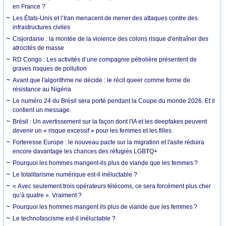
en France ?
Les États-Unis et l’Iran menacent de mener des attaques contre des
infrastructures civiles
Cisjordanie : la montée de la violence des colons risque d'entraîner des
atrocités de masse
RD Congo : Les activités d’une compagnie pétrolière présentent de
graves risques de pollution
Avant que l'algorithme ne décide : le récit queer comme forme de
résistance au Nigéria
Le numéro 24 du Brésil sera porté pendant la Coupe du monde 2026. Et il
contient un message.
Brésil : Un avertissement sur la façon dont l'IA et les deepfakes peuvent
devenir un « risque excessif » pour les femmes et les filles
Forteresse Europe : le nouveau pacte sur la migration et l'asile réduira
encore davantage les chances des réfugiés LGBTQ+
Pourquoi les hommes mangent-ils plus de viande que les femmes ?
Le totalitarisme numérique est-il inéluctable ?
« Avec seulement trois opérateurs télécoms, ce sera forcément plus cher
qu’à quatre ». Vraiment ?
Pourquoi les hommes mangent ils plus de viande que les femmes ?
Le technofascisme est-il inéluctable ?