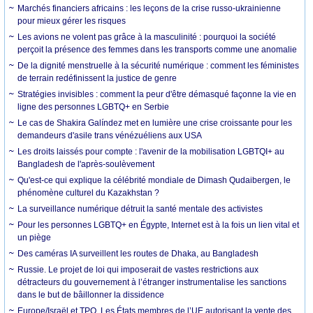
Marchés financiers africains : les leçons de la crise russo-ukrainienne
pour mieux gérer les risques
Les avions ne volent pas grâce à la masculinité : pourquoi la société
perçoit la présence des femmes dans les transports comme une anomalie
De la dignité menstruelle à la sécurité numérique : comment les féministes
de terrain redéfinissent la justice de genre
Stratégies invisibles : comment la peur d'être démasqué façonne la vie en
ligne des personnes LGBTQ+ en Serbie
Le cas de Shakira Galíndez met en lumière une crise croissante pour les
demandeurs d'asile trans vénézuéliens aux USA
Les droits laissés pour compte : l'avenir de la mobilisation LGBTQI+ au
Bangladesh de l'après-soulèvement
Qu'est-ce qui explique la célébrité mondiale de Dimash Qudaibergen, le
phénomène culturel du Kazakhstan ?
La surveillance numérique détruit la santé mentale des activistes
Pour les personnes LGBTQ+ en Égypte, Internet est à la fois un lien vital et
un piège
Des caméras IA surveillent les routes de Dhaka, au Bangladesh
Russie. Le projet de loi qui imposerait de vastes restrictions aux
détracteurs du gouvernement à l’étranger instrumentalise les sanctions
dans le but de bâillonner la dissidence
Europe/Israël et TPO. Les États membres de l’UE autorisant la vente des