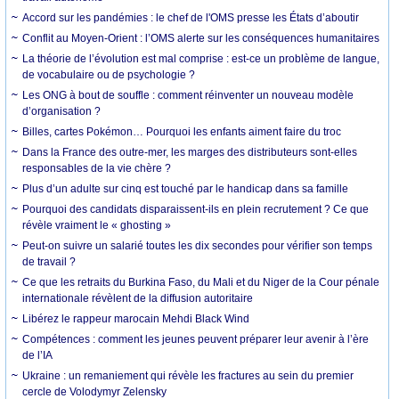
Accord sur les pandémies : le chef de l'OMS presse les États d’aboutir
Conflit au Moyen-Orient : l’OMS alerte sur les conséquences humanitaires
La théorie de l’évolution est mal comprise : est-ce un problème de langue,
de vocabulaire ou de psychologie ?
Les ONG à bout de souffle : comment réinventer un nouveau modèle
d’organisation ?
Billes, cartes Pokémon… Pourquoi les enfants aiment faire du troc
Dans la France des outre-mer, les marges des distributeurs sont-elles
responsables de la vie chère ?
Plus d’un adulte sur cinq est touché par le handicap dans sa famille
Pourquoi des candidats disparaissent-ils en plein recrutement ? Ce que
révèle vraiment le « ghosting »
Peut-on suivre un salarié toutes les dix secondes pour vérifier son temps
de travail ?
Ce que les retraits du Burkina Faso, du Mali et du Niger de la Cour pénale
internationale révèlent de la diffusion autoritaire
Libérez le rappeur marocain Mehdi Black Wind
Compétences : comment les jeunes peuvent préparer leur avenir à l’ère
de l’IA
Ukraine : un remaniement qui révèle les fractures au sein du premier
cercle de Volodymyr Zelensky