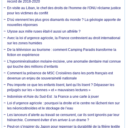
record de 2018-2020
En visite au Liban, le chef des droits de l'homme de l'ONU réclame justice
pour les victimes du conflit
D'où viennent les plus gros diamants du monde ? La géologie apporte de
nouvelles réponses
Ulysse aux mille ruses était-il aussi un athlète ?
Avec la loi d’urgence agricole, la France contrevient au droit international
sur les zones humides
De la télévision au tourisme : comment Camping Paradis transforme la
fiction en expérience
L’hypominéralisation molaire-incisive, une anomalie dentaire mal connue
qui touche des millions d’enfants
Comment la présence de MSC Croisières dans les ports français est
devenue un enjeu de souveraineté nationale
Peu importe ce que les enfants lisent, tant qu’ils lisent ? Dépasser les
préjugés sur les « bonnes » et « mauvaises lectures »
Indonésie et Asie du Sud-Est : la France a une carte à jouer
Loi d’urgence agricole : pourquoi la droite et le centre ne lâchent rien sur
les néonicotinoïdes et le stockage de l’eau
Les lanceurs d’alerte au travail se censurent, car ils sont ignorés par leur
hiérarchie. Comment éviter d’en arriver à un drame ?
Peut-on s’inspirer du Japon pour repenser la durabilité de la filière textile