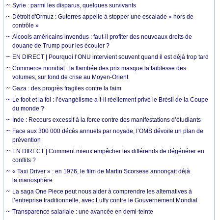
Syrie : parmi les disparus, quelques survivants
Détroit d'Ormuz : Guterres appelle à stopper une escalade « hors de
contrôle »
Alcools américains invendus : faut-il profiter des nouveaux droits de
douane de Trump pour les écouler ?
EN DIRECT | Pourquoi l’ONU intervient souvent quand il est déjà trop tard
Commerce mondial : la flambée des prix masque la faiblesse des
volumes, sur fond de crise au Moyen-Orient
Gaza : des progrès fragiles contre la faim
Le foot et la foi : l’évangélisme a-t-il réellement privé le Brésil de la Coupe
du monde ?
Inde : Recours excessif à la force contre des manifestations d’étudiants
Face aux 300 000 décès annuels par noyade, l’OMS dévoile un plan de
prévention
EN DIRECT | Comment mieux empêcher les différends de dégénérer en
conflits ?
« Taxi Driver » : en 1976, le film de Martin Scorsese annonçait déjà
la manosphère
La saga One Piece peut nous aider à comprendre les alternatives à
l’entreprise traditionnelle, avec Luffy contre le Gouvernement Mondial
Transparence salariale : une avancée en demi-teinte