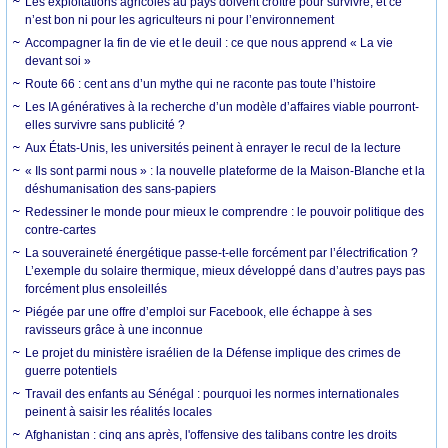
Les exploitations agricoles au pays doivent croître pour survivre, et ce
n’est bon ni pour les agriculteurs ni pour l’environnement
Accompagner la fin de vie et le deuil : ce que nous apprend « La vie
devant soi »
Route 66 : cent ans d’un mythe qui ne raconte pas toute l’histoire
Les IA génératives à la recherche d’un modèle d’affaires viable pourront-
elles survivre sans publicité ?
Aux États-Unis, les universités peinent à enrayer le recul de la lecture
« Ils sont parmi nous » : la nouvelle plateforme de la Maison-Blanche et la
déshumanisation des sans-papiers
Redessiner le monde pour mieux le comprendre : le pouvoir politique des
contre-cartes
La souveraineté énergétique passe-t-elle forcément par l’électrification ?
L’exemple du solaire thermique, mieux développé dans d’autres pays pas
forcément plus ensoleillés
Piégée par une offre d’emploi sur Facebook, elle échappe à ses
ravisseurs grâce à une inconnue
Le projet du ministère israélien de la Défense implique des crimes de
guerre potentiels
Travail des enfants au Sénégal : pourquoi les normes internationales
peinent à saisir les réalités locales
Afghanistan : cinq ans après, l'offensive des talibans contre les droits