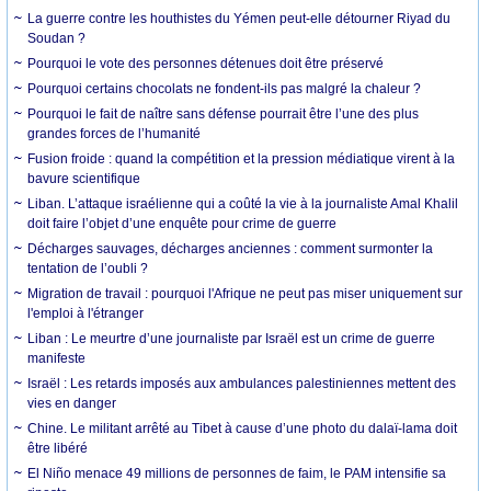
La guerre contre les houthistes du Yémen peut-elle détourner Riyad du
Soudan ?
Pourquoi le vote des personnes détenues doit être préservé
Pourquoi certains chocolats ne fondent-ils pas malgré la chaleur ?
Pourquoi le fait de naître sans défense pourrait être l’une des plus
grandes forces de l’humanité
Fusion froide : quand la compétition et la pression médiatique virent à la
bavure scientifique
Liban. L’attaque israélienne qui a coûté la vie à la journaliste Amal Khalil
doit faire l’objet d’une enquête pour crime de guerre
Décharges sauvages, décharges anciennes : comment surmonter la
tentation de l’oubli ?
Migration de travail : pourquoi l'Afrique ne peut pas miser uniquement sur
l'emploi à l'étranger
Liban : Le meurtre d’une journaliste par Israël est un crime de guerre
manifeste
Israël : Les retards imposés aux ambulances palestiniennes mettent des
vies en danger
Chine. Le militant arrêté au Tibet à cause d’une photo du dalaï-lama doit
être libéré
El Niño menace 49 millions de personnes de faim, le PAM intensifie sa