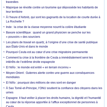
travesties
Majorque se révolte contre un tourisme qui dépossède les habitants de
leur territoire
À l’heure d’Airbnb, qui sont les gagnants de la location de courte durée à
La Rochelle ?
Inde : la crise de la classe moyenne nourrit la colère étudiante
Bavure scientifique : quand un grand physicien se penche sur les
« pouvoirs » des sourciers
Les plans de travail en quartz, à l’origine d’une crise de santé publique
aux États-Unis et dans le monde
Pourquoi Ceuta est au cœur d’une crise migratoire permanente
Comment la crise à la frontière de Ceuta a immédiatement servi les
intérêts de l’extrême droite espagnole
El Niño : le monde est entré « en terrain inconnu »
Moyen-Orient : Guterres alerte contre une guerre aux conséquences
mondiales
El Niño : pourquoi des millions de vies sont en danger
À Sao Tomé-et-Principe, l’ONU soutient la confiance des citoyens dans les
urnes
Espagne. Il faut veiller à placer les droits humains, la dignité et l’humanité
au cœur de la réponse apportée à l’afflux exceptionnel de personnes à
Ceuta