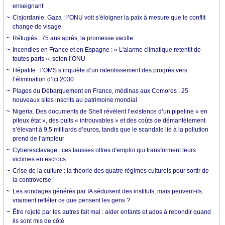
enseignant
Cisjordanie, Gaza : l’ONU voit s’éloigner la paix à mesure que le conflit
change de visage
Réfugiés : 75 ans après, la promesse vacille
Incendies en France et en Espagne : « L'alarme climatique retentit de
toutes parts », selon l’ONU
Hépatite : l’OMS s’inquiète d’un ralentissement des progrès vers
l’élimination d’ici 2030
Plages du Débarquement en France, médinas aux Comores : 25
nouveaux sites inscrits au patrimoine mondial
Nigeria. Des documents de Shell révèlent l’existence d’un pipeline « en
piteux état », des puits « introuvables » et des coûts de démantèlement
s’élevant à 9,5 milliards d’euros, tandis que le scandale lié à la pollution
prend de l’ampleur
Cyberesclavage : ces fausses offres d'emploi qui transforment leurs
victimes en escrocs
Crise de la culture : la théorie des quatre régimes culturels pour sortir de
la controverse
Les sondages générés par IA séduisent des instituts, mais peuvent-ils
vraiment refléter ce que pensent les gens ?
Être rejeté par les autres fait mal : aider enfants et ados à rebondir quand
ils sont mis de côté