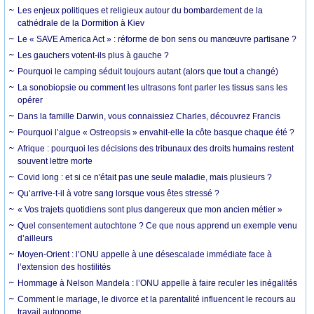
Les enjeux politiques et religieux autour du bombardement de la
cathédrale de la Dormition à Kiev
Le « SAVE America Act » : réforme de bon sens ou manœuvre partisane ?
Les gauchers votent-ils plus à gauche ?
Pourquoi le camping séduit toujours autant (alors que tout a changé)
La sonobiopsie ou comment les ultrasons font parler les tissus sans les
opérer
Dans la famille Darwin, vous connaissiez Charles, découvrez Francis
Pourquoi l’algue « Ostreopsis » envahit-elle la côte basque chaque été ?
Afrique : pourquoi les décisions des tribunaux des droits humains restent
souvent lettre morte
Covid long : et si ce n'était pas une seule maladie, mais plusieurs ?
Qu’arrive-t-il à votre sang lorsque vous êtes stressé ?
« Vos trajets quotidiens sont plus dangereux que mon ancien métier »
Quel consentement autochtone ? Ce que nous apprend un exemple venu
d’ailleurs
Moyen-Orient : l’ONU appelle à une désescalade immédiate face à
l’extension des hostilités
Hommage à Nelson Mandela : l’ONU appelle à faire reculer les inégalités
Comment le mariage, le divorce et la parentalité influencent le recours au
travail autonome