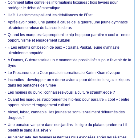
Comment lutter contre les informations toxiques : trois leviers pour
protéger le débat démocratique
Haïti. Les femmes pallient les défaillances de l’État
Après avoir perdu une jambe à cause de la guerre, une jeune gymnaste
ukrainienne refuse de baisser les bras
Quand les marques s’approprient le hip-hop pour paraître « cool » : entre
opportunisme et engagement culturel
« Les enfants ont besoin de paix » : Sasha Paskal, jeune gymnaste
ukrainienne amputée
À Damas, Guterres salue un « moment de possibilités » pour l'avenir de la
Syrie
Le Procureur de la Cour pénale internationale Karim Khan révoqué
Incendies : développer un « drone-avion » pour détecter les gaz toxiques
dans les panaches de fumée
Les moines du punk : connaissez-vous la culture straight edge ?
Quand les marques s'approprient le hip-hop pour paraître « cool » : entre
opportunisme et engagement culturel
Alcool, tabac, cannabis : les jeunes se sont-ils vraiment détournés des
drogues ?
Une punaise-vampire dans nos jardins : le tigre du platane préférera-t-il
bientôt le sang à la sève ?
Au Venezuela, les femmes restent les plus exposées après les séismes