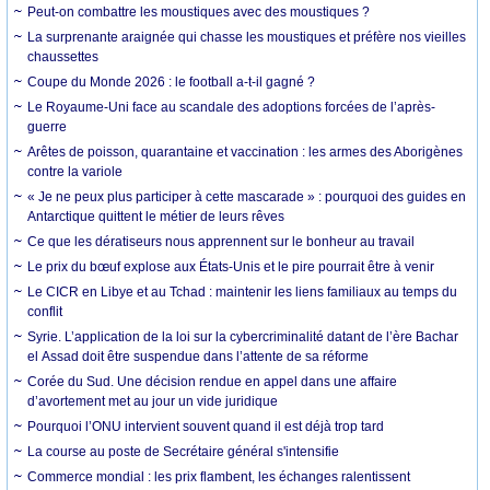
Peut-on combattre les moustiques avec des moustiques ?
La surprenante araignée qui chasse les moustiques et préfère nos vieilles
chaussettes
Coupe du Monde 2026 : le football a-t-il gagné ?
Le Royaume-Uni face au scandale des adoptions forcées de l’après-
guerre
Arêtes de poisson, quarantaine et vaccination : les armes des Aborigènes
contre la variole
« Je ne peux plus participer à cette mascarade » : pourquoi des guides en
Antarctique quittent le métier de leurs rêves
Ce que les dératiseurs nous apprennent sur le bonheur au travail
Le prix du bœuf explose aux États-Unis et le pire pourrait être à venir
Le CICR en Libye et au Tchad : maintenir les liens familiaux au temps du
conflit
Syrie. L’application de la loi sur la cybercriminalité datant de l’ère Bachar
el Assad doit être suspendue dans l’attente de sa réforme
Corée du Sud. Une décision rendue en appel dans une affaire
d’avortement met au jour un vide juridique
Pourquoi l’ONU intervient souvent quand il est déjà trop tard
La course au poste de Secrétaire général s'intensifie
Commerce mondial : les prix flambent, les échanges ralentissent