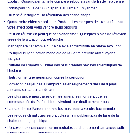
Ebola : l’Ouganda entame le compte à rebours avant la fin de l’épidémie
Rohingyas : plus de 500 disparus au large du Myanmar
Du zinc à Instagram : la révolution des coffee shops
Quand votre chien s’habille en Prada… Les marques de luxe surfent sur
votre affect pour vous vendre leurs produits
Peut-on réussir en politique sans charisme ? Quelques pistes de réflexion
tirées de la situation outre-Manche
Manosphère : anatomie d’une galaxie antiféministe en pleine évolution
Pourquoi l'Organisation mondiale de la Santé est utile aux citoyens
français
L’affaire des rayons N : l’une des plus grandes bavures scientifiques de
l’histoire
Haïti : former une génération contre la corruption
Formation des jeunes à l’emploi : les enseignements tirés de 9 pays
africains sur ce qui fait défaut
Les plus anciennes traces de rites funéraires montrent que les
communautés du Paléolithique vivaient leur deuil comme nous
La plate-forme Patreon pousse les musiciens à vendre leur intimité
Les refuges climatiques seront utiles s’ils n’oublient pas de faire de la
chaleur un objet politique
Percevoir les conséquences immédiates du changement climatique suffit-
il pour changer les comportements ?