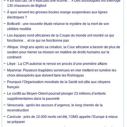
« En tout cas, ce n’était pas une licorne… » Des sociologues ont interrogé
130 chasseurs de Bigfoot
À quoi servent les grosses boules orange suspendues aux lignes
électriques ?
Botticelli : une nouvelle étude relance le mystère de la mort de son
célèbre modèle
Les équipes nord-africaines de la Coupe du monde ont montré ce qui
fonctionne… et ce qui ne fonctionne pas
Afrique. Vingt ans après sa création, la Cour africaine a besoin de plus de
soutien pour mener sa mission en matière de droits humains sur le
continent
Libye : La CPI autorise le renvoi en procès d’une première affaire
Myanmar. Plusieurs tragédies survenues en mer mettent en lumière les
choix désespérés que doivent faire les Rohingyas
Pourquoi l’Organisation mondiale de la Santé est utile aux citoyens
français
Le conflit au Moyen-Orient pourrait plonger 23 millions d’enfants
supplémentaires dans la pauvreté
Venezuela : après les secours d’urgence, le long chemin de la
reconstruction
Canicule : près de 10.000 morts cet été, l’OMS appelle l’Europe à mieux
se préparer