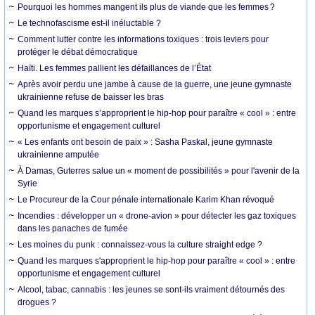
Pourquoi les hommes mangent ils plus de viande que les femmes ?
Le technofascisme est-il inéluctable ?
Comment lutter contre les informations toxiques : trois leviers pour
protéger le débat démocratique
Haïti. Les femmes pallient les défaillances de l’État
Après avoir perdu une jambe à cause de la guerre, une jeune gymnaste
ukrainienne refuse de baisser les bras
Quand les marques s’approprient le hip-hop pour paraître « cool » : entre
opportunisme et engagement culturel
« Les enfants ont besoin de paix » : Sasha Paskal, jeune gymnaste
ukrainienne amputée
À Damas, Guterres salue un « moment de possibilités » pour l'avenir de la
Syrie
Le Procureur de la Cour pénale internationale Karim Khan révoqué
Incendies : développer un « drone-avion » pour détecter les gaz toxiques
dans les panaches de fumée
Les moines du punk : connaissez-vous la culture straight edge ?
Quand les marques s'approprient le hip-hop pour paraître « cool » : entre
opportunisme et engagement culturel
Alcool, tabac, cannabis : les jeunes se sont-ils vraiment détournés des
drogues ?