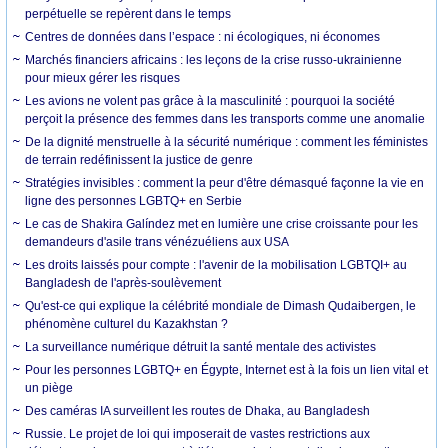
perpétuelle se repèrent dans le temps
Centres de données dans l’espace : ni écologiques, ni économes
Marchés financiers africains : les leçons de la crise russo-ukrainienne
pour mieux gérer les risques
Les avions ne volent pas grâce à la masculinité : pourquoi la société
perçoit la présence des femmes dans les transports comme une anomalie
De la dignité menstruelle à la sécurité numérique : comment les féministes
de terrain redéfinissent la justice de genre
Stratégies invisibles : comment la peur d'être démasqué façonne la vie en
ligne des personnes LGBTQ+ en Serbie
Le cas de Shakira Galíndez met en lumière une crise croissante pour les
demandeurs d'asile trans vénézuéliens aux USA
Les droits laissés pour compte : l'avenir de la mobilisation LGBTQI+ au
Bangladesh de l'après-soulèvement
Qu'est-ce qui explique la célébrité mondiale de Dimash Qudaibergen, le
phénomène culturel du Kazakhstan ?
La surveillance numérique détruit la santé mentale des activistes
Pour les personnes LGBTQ+ en Égypte, Internet est à la fois un lien vital et
un piège
Des caméras IA surveillent les routes de Dhaka, au Bangladesh
Russie. Le projet de loi qui imposerait de vastes restrictions aux