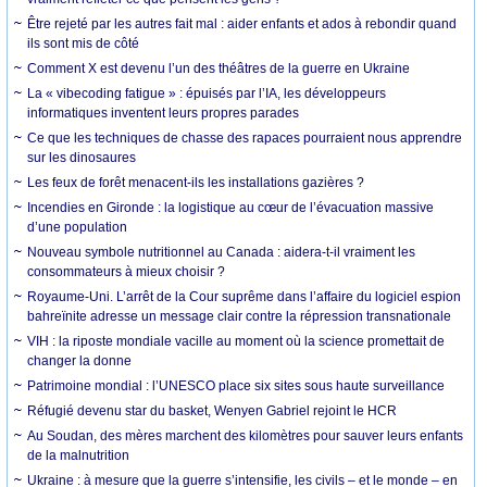
Être rejeté par les autres fait mal : aider enfants et ados à rebondir quand
ils sont mis de côté
Comment X est devenu l’un des théâtres de la guerre en Ukraine
La « vibecoding fatigue » : épuisés par l’IA, les développeurs
informatiques inventent leurs propres parades
Ce que les techniques de chasse des rapaces pourraient nous apprendre
sur les dinosaures
Les feux de forêt menacent-ils les installations gazières ?
Incendies en Gironde : la logistique au cœur de l’évacuation massive
d’une population
Nouveau symbole nutritionnel au Canada : aidera-t-il vraiment les
consommateurs à mieux choisir ?
Royaume-Uni. L’arrêt de la Cour suprême dans l’affaire du logiciel espion
bahreïnite adresse un message clair contre la répression transnationale
VIH : la riposte mondiale vacille au moment où la science promettait de
changer la donne
Patrimoine mondial : l’UNESCO place six sites sous haute surveillance
Réfugié devenu star du basket, Wenyen Gabriel rejoint le HCR
Au Soudan, des mères marchent des kilomètres pour sauver leurs enfants
de la malnutrition
Ukraine : à mesure que la guerre s’intensifie, les civils – et le monde – en