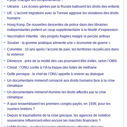
Ukraine : Les écoles gérées par la Russie bafouent les droits des enfants
UE : L’accord migratoire avec la Tunisie aggrave les violations des droits
humains
Hong Kong. De nouvelles descentes de police dans des librairies
indépendantes portent un coup supplémentaire à la liberté d’expression
Vaccination infantile : des progrès fragiles malgré la percée antivax
Soudan : la gomme arabique alimente une « économie de guerre »
Colombie : 10 ans après l’accord de paix, les territoires reculés pris dans
la violence
Démence : près de la moitié des cas pourraient être évités, selon l’OMS
Climat : l’ONU confie à l’IA la traque des fuites de méthane
Golfe persique : le chef de l’ONU appelle à revenir au dialogue
Un documentaire immersif consacré aux droits humains face à la crise
climatique
Un documentaire immersif illumine les droits affectés par la crise
climatique
À quoi ressemblaient les premiers congés payés, en 1936, pour les
ouvriers bretons ?
Depuis le traumatisme de la crise grecque, les agences de notation
souveraine influencent-elles encore les marchés financiers ?
LVMH Kering : quelles bascules stratégiques attendre chez les