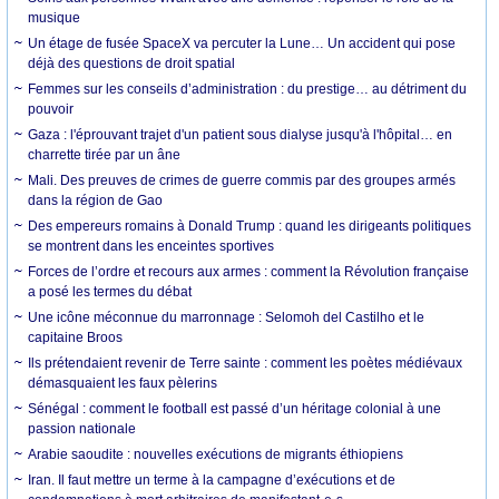
musique
Un étage de fusée SpaceX va percuter la Lune… Un accident qui pose
déjà des questions de droit spatial
Femmes sur les conseils d’administration : du prestige… au détriment du
pouvoir
Gaza : l'éprouvant trajet d'un patient sous dialyse jusqu'à l'hôpital… en
charrette tirée par un âne
Mali. Des preuves de crimes de guerre commis par des groupes armés
dans la région de Gao
Des empereurs romains à Donald Trump : quand les dirigeants politiques
se montrent dans les enceintes sportives
Forces de l’ordre et recours aux armes : comment la Révolution française
a posé les termes du débat
Une icône méconnue du marronnage : Selomoh del Castilho et le
capitaine Broos
Ils prétendaient revenir de Terre sainte : comment les poètes médiévaux
démasquaient les faux pèlerins
Sénégal : comment le football est passé d’un héritage colonial à une
passion nationale
Arabie saoudite : nouvelles exécutions de migrants éthiopiens
Iran. Il faut mettre un terme à la campagne d’exécutions et de