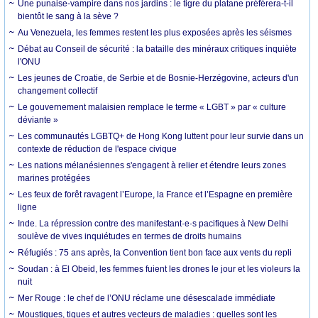
Une punaise-vampire dans nos jardins : le tigre du platane préférera-t-il
bientôt le sang à la sève ?
Au Venezuela, les femmes restent les plus exposées après les séismes
Débat au Conseil de sécurité : la bataille des minéraux critiques inquiète
l'ONU
Les jeunes de Croatie, de Serbie et de Bosnie-Herzégovine, acteurs d'un
changement collectif
Le gouvernement malaisien remplace le terme « LGBT » par « culture
déviante »
Les communautés LGBTQ+ de Hong Kong luttent pour leur survie dans un
contexte de réduction de l'espace civique
Les nations mélanésiennes s'engagent à relier et étendre leurs zones
marines protégées
Les feux de forêt ravagent l’Europe, la France et l’Espagne en première
ligne
Inde. La répression contre des manifestant·e·s pacifiques à New Delhi
soulève de vives inquiétudes en termes de droits humains
Réfugiés : 75 ans après, la Convention tient bon face aux vents du repli
Soudan : à El Obeid, les femmes fuient les drones le jour et les violeurs la
nuit
Mer Rouge : le chef de l’ONU réclame une désescalade immédiate
Moustiques, tiques et autres vecteurs de maladies : quelles sont les