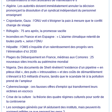
condamnations à mort arbitraires de manifestant·e·s
Algérie. Les autorités doivent immédiatement annuler la décision
prononçant la dissolution d’un syndicat indépendant du personnel
enseignant
Cisjordanie, Gaza : l’ONU voit s’éloigner la paix à mesure que le conflit
change de visage
Réfugiés : 75 ans après, la promesse vacille
Incendies en France et en Espagne : « L'alarme climatique retentit de
toutes parts », selon l’ONU
Hépatite : l’OMS s’inquiète d’un ralentissement des progrès vers
l’élimination d’ici 2030
Plages du Débarquement en France, médinas aux Comores : 25
nouveaux sites inscrits au patrimoine mondial
Nigeria. Des documents de Shell révèlent l’existence d’un pipeline « en
piteux état », des puits « introuvables » et des coûts de démantèlement
s’élevant à 9,5 milliards d’euros, tandis que le scandale lié à la pollution
prend de l’ampleur
Cyberesclavage : ces fausses offres d'emploi qui transforment leurs
victimes en escrocs
Crise de la culture : la théorie des quatre régimes culturels pour sortir de
la controverse
Les sondages générés par IA séduisent des instituts, mais peuvent-ils
vraiment refléter ce que pensent les gens ?