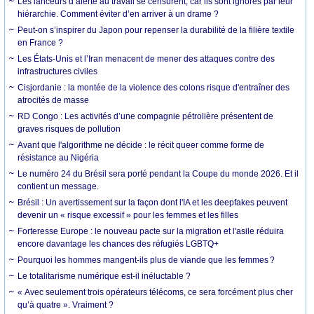
Les lanceurs d’alerte au travail se censurent, car ils sont ignorés par leur
hiérarchie. Comment éviter d’en arriver à un drame ?
Peut-on s’inspirer du Japon pour repenser la durabilité de la filière textile
en France ?
Les États-Unis et l’Iran menacent de mener des attaques contre des
infrastructures civiles
Cisjordanie : la montée de la violence des colons risque d'entraîner des
atrocités de masse
RD Congo : Les activités d’une compagnie pétrolière présentent de
graves risques de pollution
Avant que l'algorithme ne décide : le récit queer comme forme de
résistance au Nigéria
Le numéro 24 du Brésil sera porté pendant la Coupe du monde 2026. Et il
contient un message.
Brésil : Un avertissement sur la façon dont l'IA et les deepfakes peuvent
devenir un « risque excessif » pour les femmes et les filles
Forteresse Europe : le nouveau pacte sur la migration et l'asile réduira
encore davantage les chances des réfugiés LGBTQ+
Pourquoi les hommes mangent-ils plus de viande que les femmes ?
Le totalitarisme numérique est-il inéluctable ?
« Avec seulement trois opérateurs télécoms, ce sera forcément plus cher
qu’à quatre ». Vraiment ?