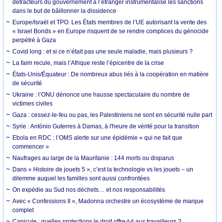
détracteurs du gouvernement à l’étranger instrumentalise les sanctions
dans le but de bâillonner la dissidence
Europe/Israël et TPO. Les États membres de l’UE autorisant la vente des
« Israel Bonds » en Europe risquent de se rendre complices du génocide
perpétré à Gaza
Covid long : et si ce n’était pas une seule maladie, mais plusieurs ?
La faim recule, mais l’Afrique reste l’épicentre de la crise
États-Unis/Équateur : De nombreux abus liés à la coopération en matière
de sécurité
Ukraine : l’ONU dénonce une hausse spectaculaire du nombre de
victimes civiles
Gaza : cessez-le-feu ou pas, les Palestiniens ne sont en sécurité nulle part
Syrie : António Guterres à Damas, à l'heure de vérité pour la transition
Ebola en RDC : l’OMS alerte sur une épidémie « qui ne fait que
commencer »
Naufrages au large de la Mauritanie : 144 morts ou disparus
Dans « Histoire de jouets 5 », c’est la technologie vs les jouets – un
dilemme auquel les familles sont aussi confrontées
On expédie au Sud nos déchets… et nos responsabilités
Avec « Confessions II », Madonna orchestre un écosystème de marque
complet
Canicule : quelles protections le droit offre-t-il aux travailleurs ?