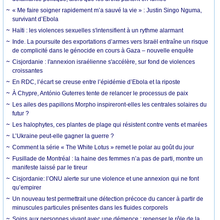
« Me faire soigner rapidement m’a sauvé la vie » : Justin Singo Nguma,
survivant d’Ebola
Haïti : les violences sexuelles s'intensifient à un rythme alarmant
Inde. La poursuite des exportations d’armes vers Israël entraîne un risque
de complicité dans le génocide en cours à Gaza – nouvelle enquête
Cisjordanie : l'annexion israélienne s'accélère, sur fond de violences
croissantes
En RDC, l’écart se creuse entre l’épidémie d’Ebola et la riposte
À Chypre, António Guterres tente de relancer le processus de paix
Les ailes des papillons Morpho inspireront-elles les centrales solaires du
futur ?
Les halophytes, ces plantes de plage qui résistent contre vents et marées
L’Ukraine peut-elle gagner la guerre ?
Comment la série « The White Lotus » remet le polar au goût du jour
Fusillade de Montréal : la haine des femmes n’a pas de parti, montre un
manifeste laissé par le tireur
Cisjordanie: l’ONU alerte sur une violence et une annexion qui ne font
qu’empirer
Un nouveau test permettrait une détection précoce du cancer à partir de
minuscules particules présentes dans les fluides corporels
Soins aux personnes vivant avec une démence : repenser le rôle de la