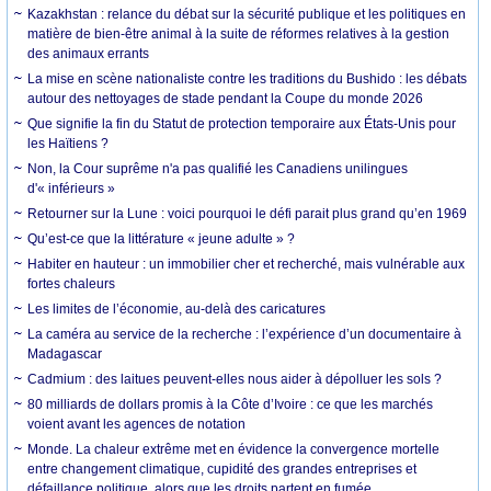
Kazakhstan : relance du débat sur la sécurité publique et les politiques en
matière de bien-être animal à la suite de réformes relatives à la gestion
des animaux errants
La mise en scène nationaliste contre les traditions du Bushido : les débats
autour des nettoyages de stade pendant la Coupe du monde 2026
Que signifie la fin du Statut de protection temporaire aux États-Unis pour
les Haïtiens ?
Non, la Cour suprême n'a pas qualifié les Canadiens unilingues
d'« inférieurs »
Retourner sur la Lune : voici pourquoi le défi parait plus grand qu’en 1969
Qu’est-ce que la littérature « jeune adulte » ?
Habiter en hauteur : un immobilier cher et recherché, mais vulnérable aux
fortes chaleurs
Les limites de l’économie, au-delà des caricatures
La caméra au service de la recherche : l’expérience d’un documentaire à
Madagascar
Cadmium : des laitues peuvent-elles nous aider à dépolluer les sols ?
80 milliards de dollars promis à la Côte d’Ivoire : ce que les marchés
voient avant les agences de notation
Monde. La chaleur extrême met en évidence la convergence mortelle
entre changement climatique, cupidité des grandes entreprises et
défaillance politique, alors que les droits partent en fumée