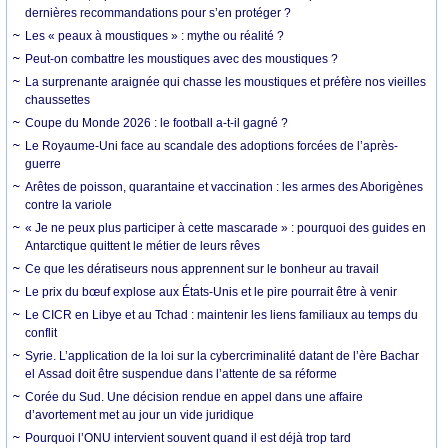
dernières recommandations pour s’en protéger ?
Les « peaux à moustiques » : mythe ou réalité ?
Peut-on combattre les moustiques avec des moustiques ?
La surprenante araignée qui chasse les moustiques et préfère nos vieilles
chaussettes
Coupe du Monde 2026 : le football a-t-il gagné ?
Le Royaume-Uni face au scandale des adoptions forcées de l’après-
guerre
Arêtes de poisson, quarantaine et vaccination : les armes des Aborigènes
contre la variole
« Je ne peux plus participer à cette mascarade » : pourquoi des guides en
Antarctique quittent le métier de leurs rêves
Ce que les dératiseurs nous apprennent sur le bonheur au travail
Le prix du bœuf explose aux États-Unis et le pire pourrait être à venir
Le CICR en Libye et au Tchad : maintenir les liens familiaux au temps du
conflit
Syrie. L’application de la loi sur la cybercriminalité datant de l’ère Bachar
el Assad doit être suspendue dans l’attente de sa réforme
Corée du Sud. Une décision rendue en appel dans une affaire
d’avortement met au jour un vide juridique
Pourquoi l’ONU intervient souvent quand il est déjà trop tard