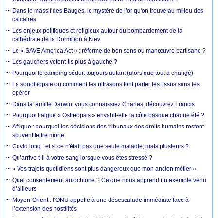
Dans le massif des Bauges, le mystère de l’or qu'on trouve au milieu des
calcaires
Les enjeux politiques et religieux autour du bombardement de la
cathédrale de la Dormition à Kiev
Le « SAVE America Act » : réforme de bon sens ou manœuvre partisane ?
Les gauchers votent-ils plus à gauche ?
Pourquoi le camping séduit toujours autant (alors que tout a changé)
La sonobiopsie ou comment les ultrasons font parler les tissus sans les
opérer
Dans la famille Darwin, vous connaissiez Charles, découvrez Francis
Pourquoi l’algue « Ostreopsis » envahit-elle la côte basque chaque été ?
Afrique : pourquoi les décisions des tribunaux des droits humains restent
souvent lettre morte
Covid long : et si ce n'était pas une seule maladie, mais plusieurs ?
Qu’arrive-t-il à votre sang lorsque vous êtes stressé ?
« Vos trajets quotidiens sont plus dangereux que mon ancien métier »
Quel consentement autochtone ? Ce que nous apprend un exemple venu
d’ailleurs
Moyen-Orient : l’ONU appelle à une désescalade immédiate face à
l’extension des hostilités