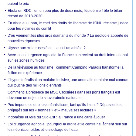
paient le prix
Ebola en RDC : en un peu plus de deux mois, l'épidémie frôle le bilan
record de 2018-2020
En visite au Liban, le chef des droits de l'homme de l'ONU réclame justice
pour les victimes du conflit
D'où viennent les plus gros diamants du monde ? La géologie apporte de
nouvelles réponses
Ulysse aux mille ruses était-il aussi un athlète ?
Avec la loi d’urgence agricole, la France contrevient au droit international
sur les zones humides
De la télévision au tourisme : comment Camping Paradis transforme la
fiction en expérience
L’hypominéralisation molaire-incisive, une anomalie dentaire mal connue
qui touche des millions d’enfants
Comment la présence de MSC Croisières dans les ports français est
devenue un enjeu de souveraineté nationale
Peu importe ce que les enfants lisent, tant qu’ils lisent ? Dépasser les
préjugés sur les « bonnes » et « mauvaises lectures »
Indonésie et Asie du Sud-Est : la France a une carte à jouer
Loi d’urgence agricole : pourquoi la droite et le centre ne lâchent rien sur
les néonicotinoïdes et le stockage de l’eau