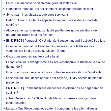
La course au poste de Secrétaire général s'intensifie
Commerce mondial : les prix flambent, les échanges ralentissent
Syrie : parmi les disparus, quelques survivants
Détroit d'Ormuz : Guterres appelle à stopper une escalade « hors de
contrôle »
Alcools américains invendus : faut-il profiter des nouveaux droits de
douane de Trump pour les écouler ?
EN DIRECT | Pourquoi l’ONU intervient souvent quand il est déjà trop tard
Commerce mondial : la flambée des prix masque la faiblesse des
volumes, sur fond de crise au Moyen-Orient
Gaza : des progrès fragiles contre la faim
Le foot et la foi : l’évangélisme a-t-il réellement privé le Brésil de la Coupe
du monde ?
Inde : Recours excessif à la force contre des manifestations d’étudiants
Face aux 300 000 décès annuels par noyade, l’OMS dévoile un plan de
prévention
EN DIRECT | Comment mieux empêcher les différends de dégénérer en
conflits ?
« Taxi Driver » : en 1976, le film de Martin Scorsese annonçait déjà
la manosphère
La saga One Piece peut nous aider à comprendre les alternatives à