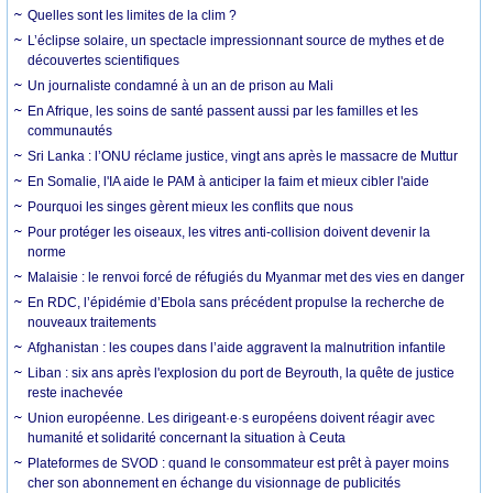
Quelles sont les limites de la clim ?
L’éclipse solaire, un spectacle impressionnant source de mythes et de
découvertes scientifiques
Un journaliste condamné à un an de prison au Mali
En Afrique, les soins de santé passent aussi par les familles et les
communautés
Sri Lanka : l’ONU réclame justice, vingt ans après le massacre de Muttur
En Somalie, l'IA aide le PAM à anticiper la faim et mieux cibler l'aide
Pourquoi les singes gèrent mieux les conflits que nous
Pour protéger les oiseaux, les vitres anti-collision doivent devenir la
norme
Malaisie : le renvoi forcé de réfugiés du Myanmar met des vies en danger
En RDC, l’épidémie d’Ebola sans précédent propulse la recherche de
nouveaux traitements
Afghanistan : les coupes dans l’aide aggravent la malnutrition infantile
Liban : six ans après l'explosion du port de Beyrouth, la quête de justice
reste inachevée
Union européenne. Les dirigeant·e·s européens doivent réagir avec
humanité et solidarité concernant la situation à Ceuta
Plateformes de SVOD : quand le consommateur est prêt à payer moins
cher son abonnement en échange du visionnage de publicités