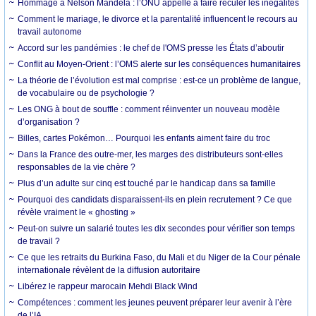
Hommage à Nelson Mandela : l’ONU appelle à faire reculer les inégalités
Comment le mariage, le divorce et la parentalité influencent le recours au
travail autonome
Accord sur les pandémies : le chef de l'OMS presse les États d’aboutir
Conflit au Moyen-Orient : l’OMS alerte sur les conséquences humanitaires
La théorie de l’évolution est mal comprise : est-ce un problème de langue,
de vocabulaire ou de psychologie ?
Les ONG à bout de souffle : comment réinventer un nouveau modèle
d’organisation ?
Billes, cartes Pokémon… Pourquoi les enfants aiment faire du troc
Dans la France des outre-mer, les marges des distributeurs sont-elles
responsables de la vie chère ?
Plus d’un adulte sur cinq est touché par le handicap dans sa famille
Pourquoi des candidats disparaissent-ils en plein recrutement ? Ce que
révèle vraiment le « ghosting »
Peut-on suivre un salarié toutes les dix secondes pour vérifier son temps
de travail ?
Ce que les retraits du Burkina Faso, du Mali et du Niger de la Cour pénale
internationale révèlent de la diffusion autoritaire
Libérez le rappeur marocain Mehdi Black Wind
Compétences : comment les jeunes peuvent préparer leur avenir à l’ère
de l’IA