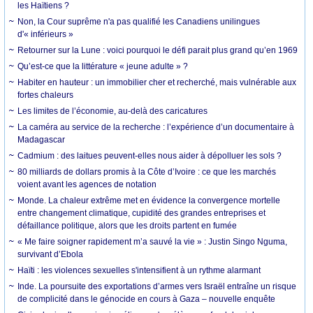
les Haïtiens ?
Non, la Cour suprême n'a pas qualifié les Canadiens unilingues
d'« inférieurs »
Retourner sur la Lune : voici pourquoi le défi parait plus grand qu’en 1969
Qu’est-ce que la littérature « jeune adulte » ?
Habiter en hauteur : un immobilier cher et recherché, mais vulnérable aux
fortes chaleurs
Les limites de l’économie, au-delà des caricatures
La caméra au service de la recherche : l’expérience d’un documentaire à
Madagascar
Cadmium : des laitues peuvent-elles nous aider à dépolluer les sols ?
80 milliards de dollars promis à la Côte d’Ivoire : ce que les marchés
voient avant les agences de notation
Monde. La chaleur extrême met en évidence la convergence mortelle
entre changement climatique, cupidité des grandes entreprises et
défaillance politique, alors que les droits partent en fumée
« Me faire soigner rapidement m’a sauvé la vie » : Justin Singo Nguma,
survivant d’Ebola
Haïti : les violences sexuelles s'intensifient à un rythme alarmant
Inde. La poursuite des exportations d’armes vers Israël entraîne un risque
de complicité dans le génocide en cours à Gaza – nouvelle enquête