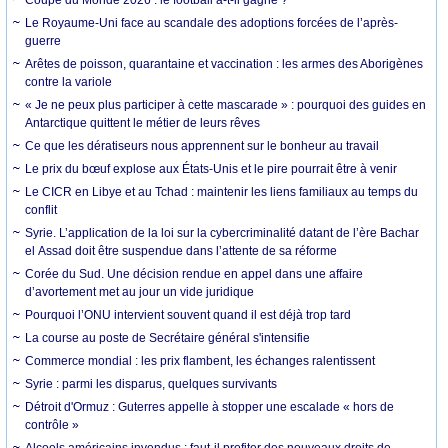
Le Royaume-Uni face au scandale des adoptions forcées de l’après-
guerre
Arêtes de poisson, quarantaine et vaccination : les armes des Aborigènes
contre la variole
« Je ne peux plus participer à cette mascarade » : pourquoi des guides en
Antarctique quittent le métier de leurs rêves
Ce que les dératiseurs nous apprennent sur le bonheur au travail
Le prix du bœuf explose aux États-Unis et le pire pourrait être à venir
Le CICR en Libye et au Tchad : maintenir les liens familiaux au temps du
conflit
Syrie. L’application de la loi sur la cybercriminalité datant de l’ère Bachar
el Assad doit être suspendue dans l’attente de sa réforme
Corée du Sud. Une décision rendue en appel dans une affaire
d’avortement met au jour un vide juridique
Pourquoi l’ONU intervient souvent quand il est déjà trop tard
La course au poste de Secrétaire général s'intensifie
Commerce mondial : les prix flambent, les échanges ralentissent
Syrie : parmi les disparus, quelques survivants
Détroit d'Ormuz : Guterres appelle à stopper une escalade « hors de
contrôle »
Alcools américains invendus : faut-il profiter des nouveaux droits de