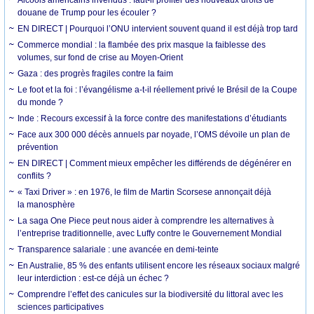
douane de Trump pour les écouler ?
EN DIRECT | Pourquoi l’ONU intervient souvent quand il est déjà trop tard
Commerce mondial : la flambée des prix masque la faiblesse des
volumes, sur fond de crise au Moyen-Orient
Gaza : des progrès fragiles contre la faim
Le foot et la foi : l’évangélisme a-t-il réellement privé le Brésil de la Coupe
du monde ?
Inde : Recours excessif à la force contre des manifestations d’étudiants
Face aux 300 000 décès annuels par noyade, l’OMS dévoile un plan de
prévention
EN DIRECT | Comment mieux empêcher les différends de dégénérer en
conflits ?
« Taxi Driver » : en 1976, le film de Martin Scorsese annonçait déjà
la manosphère
La saga One Piece peut nous aider à comprendre les alternatives à
l’entreprise traditionnelle, avec Luffy contre le Gouvernement Mondial
Transparence salariale : une avancée en demi-teinte
En Australie, 85 % des enfants utilisent encore les réseaux sociaux malgré
leur interdiction : est-ce déjà un échec ?
Comprendre l’effet des canicules sur la biodiversité du littoral avec les
sciences participatives