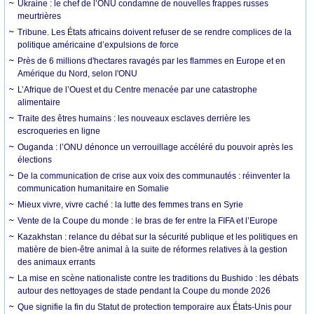
Ukraine : le chef de l’ONU condamne de nouvelles frappes russes
meurtrières
Tribune. Les États africains doivent refuser de se rendre complices de la
politique américaine d’expulsions de force
Près de 6 millions d'hectares ravagés par les flammes en Europe et en
Amérique du Nord, selon l'ONU
L’Afrique de l’Ouest et du Centre menacée par une catastrophe
alimentaire
Traite des êtres humains : les nouveaux esclaves derrière les
escroqueries en ligne
Ouganda : l’ONU dénonce un verrouillage accéléré du pouvoir après les
élections
De la communication de crise aux voix des communautés : réinventer la
communication humanitaire en Somalie
Mieux vivre, vivre caché : la lutte des femmes trans en Syrie
Vente de la Coupe du monde : le bras de fer entre la FIFA et l’Europe
Kazakhstan : relance du débat sur la sécurité publique et les politiques en
matière de bien-être animal à la suite de réformes relatives à la gestion
des animaux errants
La mise en scène nationaliste contre les traditions du Bushido : les débats
autour des nettoyages de stade pendant la Coupe du monde 2026
Que signifie la fin du Statut de protection temporaire aux États-Unis pour