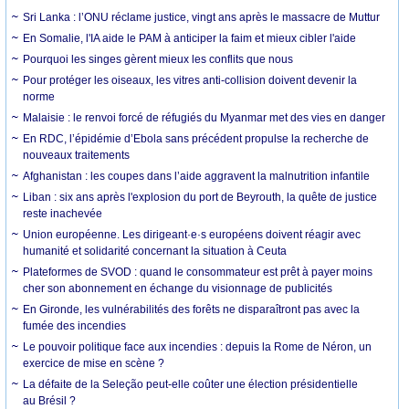
Sri Lanka : l’ONU réclame justice, vingt ans après le massacre de Muttur
En Somalie, l'IA aide le PAM à anticiper la faim et mieux cibler l'aide
Pourquoi les singes gèrent mieux les conflits que nous
Pour protéger les oiseaux, les vitres anti-collision doivent devenir la
norme
Malaisie : le renvoi forcé de réfugiés du Myanmar met des vies en danger
En RDC, l’épidémie d’Ebola sans précédent propulse la recherche de
nouveaux traitements
Afghanistan : les coupes dans l’aide aggravent la malnutrition infantile
Liban : six ans après l'explosion du port de Beyrouth, la quête de justice
reste inachevée
Union européenne. Les dirigeant·e·s européens doivent réagir avec
humanité et solidarité concernant la situation à Ceuta
Plateformes de SVOD : quand le consommateur est prêt à payer moins
cher son abonnement en échange du visionnage de publicités
En Gironde, les vulnérabilités des forêts ne disparaîtront pas avec la
fumée des incendies
Le pouvoir politique face aux incendies : depuis la Rome de Néron, un
exercice de mise en scène ?
La défaite de la Seleção peut-elle coûter une élection présidentielle
au Brésil ?