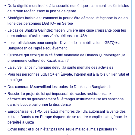
De la dignité menstruelle à la sécurité numérique : comment les féministes
de terrain redéfinissent la justice de genre
Stratégies invisibles : comment la peur d'être démasqué façonne la vie en
ligne des personnes LGBTQ+ en Serbie
Le cas de Shakira Galíndez met en lumière une crise croissante pour les
demandeurs d'asile trans vénézuéliens aux USA
Les droits laissés pour compte : l'avenir de la mobilisation LGBTQI+ au
Bangladesh de l'après-soulèvement
Qu'est-ce qui explique la célébrité mondiale de Dimash Qudaibergen, le
phénomène culturel du Kazakhstan ?
La surveillance numérique détruit la santé mentale des activistes
Pour les personnes LGBTQ+ en Égypte, Internet est à la fois un lien vital et
un piège
Des caméras IA surveillent les routes de Dhaka, au Bangladesh
Russie. Le projet de loi qui imposerait de vastes restrictions aux
détracteurs du gouvernement à l’étranger instrumentalise les sanctions
dans le but de bâillonner la dissidence
Europe/Israël et TPO. Les États membres de l’UE autorisant la vente des
« Israel Bonds » en Europe risquent de se rendre complices du génocide
perpétré à Gaza
Covid long : et si ce n’était pas une seule maladie, mais plusieurs ?