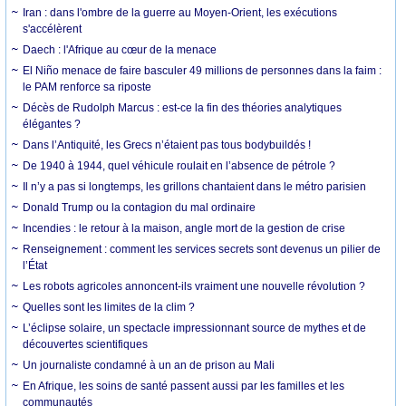
Iran : dans l'ombre de la guerre au Moyen-Orient, les exécutions
s'accélèrent
Daech : l'Afrique au cœur de la menace
El Niño menace de faire basculer 49 millions de personnes dans la faim :
le PAM renforce sa riposte
Décès de Rudolph Marcus : est-ce la fin des théories analytiques
élégantes ?
Dans l’Antiquité, les Grecs n’étaient pas tous bodybuildés !
De 1940 à 1944, quel véhicule roulait en l’absence de pétrole ?
Il n’y a pas si longtemps, les grillons chantaient dans le métro parisien
Donald Trump ou la contagion du mal ordinaire
Incendies : le retour à la maison, angle mort de la gestion de crise
Renseignement : comment les services secrets sont devenus un pilier de
l’État
Les robots agricoles annoncent-ils vraiment une nouvelle révolution ?
Quelles sont les limites de la clim ?
L’éclipse solaire, un spectacle impressionnant source de mythes et de
découvertes scientifiques
Un journaliste condamné à un an de prison au Mali
En Afrique, les soins de santé passent aussi par les familles et les
communautés