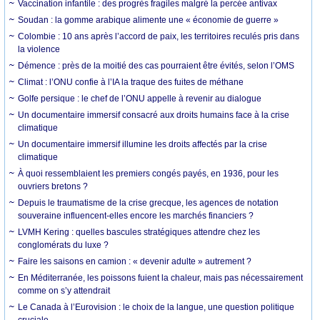
Vaccination infantile : des progrès fragiles malgré la percée antivax
Soudan : la gomme arabique alimente une « économie de guerre »
Colombie : 10 ans après l’accord de paix, les territoires reculés pris dans
la violence
Démence : près de la moitié des cas pourraient être évités, selon l’OMS
Climat : l’ONU confie à l’IA la traque des fuites de méthane
Golfe persique : le chef de l’ONU appelle à revenir au dialogue
Un documentaire immersif consacré aux droits humains face à la crise
climatique
Un documentaire immersif illumine les droits affectés par la crise
climatique
À quoi ressemblaient les premiers congés payés, en 1936, pour les
ouvriers bretons ?
Depuis le traumatisme de la crise grecque, les agences de notation
souveraine influencent-elles encore les marchés financiers ?
LVMH Kering : quelles bascules stratégiques attendre chez les
conglomérats du luxe ?
Faire les saisons en camion : « devenir adulte » autrement ?
En Méditerranée, les poissons fuient la chaleur, mais pas nécessairement
comme on s’y attendrait
Le Canada à l’Eurovision : le choix de la langue, une question politique
cruciale