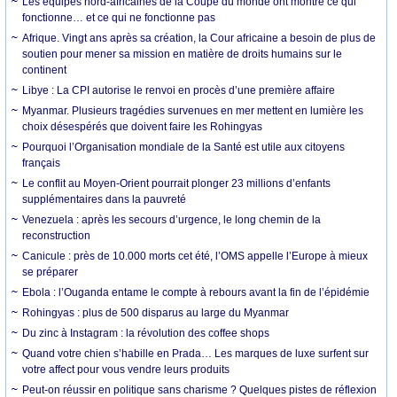
Les équipes nord-africaines de la Coupe du monde ont montré ce qui
fonctionne… et ce qui ne fonctionne pas
Afrique. Vingt ans après sa création, la Cour africaine a besoin de plus de
soutien pour mener sa mission en matière de droits humains sur le
continent
Libye : La CPI autorise le renvoi en procès d’une première affaire
Myanmar. Plusieurs tragédies survenues en mer mettent en lumière les
choix désespérés que doivent faire les Rohingyas
Pourquoi l’Organisation mondiale de la Santé est utile aux citoyens
français
Le conflit au Moyen-Orient pourrait plonger 23 millions d’enfants
supplémentaires dans la pauvreté
Venezuela : après les secours d’urgence, le long chemin de la
reconstruction
Canicule : près de 10.000 morts cet été, l’OMS appelle l’Europe à mieux
se préparer
Ebola : l’Ouganda entame le compte à rebours avant la fin de l’épidémie
Rohingyas : plus de 500 disparus au large du Myanmar
Du zinc à Instagram : la révolution des coffee shops
Quand votre chien s’habille en Prada… Les marques de luxe surfent sur
votre affect pour vous vendre leurs produits
Peut-on réussir en politique sans charisme ? Quelques pistes de réflexion