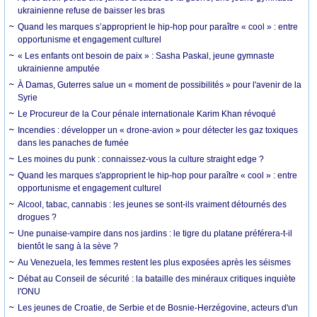
ukrainienne refuse de baisser les bras
Quand les marques s’approprient le hip-hop pour paraître « cool » : entre
opportunisme et engagement culturel
« Les enfants ont besoin de paix » : Sasha Paskal, jeune gymnaste
ukrainienne amputée
À Damas, Guterres salue un « moment de possibilités » pour l'avenir de la
Syrie
Le Procureur de la Cour pénale internationale Karim Khan révoqué
Incendies : développer un « drone-avion » pour détecter les gaz toxiques
dans les panaches de fumée
Les moines du punk : connaissez-vous la culture straight edge ?
Quand les marques s'approprient le hip-hop pour paraître « cool » : entre
opportunisme et engagement culturel
Alcool, tabac, cannabis : les jeunes se sont-ils vraiment détournés des
drogues ?
Une punaise-vampire dans nos jardins : le tigre du platane préférera-t-il
bientôt le sang à la sève ?
Au Venezuela, les femmes restent les plus exposées après les séismes
Débat au Conseil de sécurité : la bataille des minéraux critiques inquiète
l'ONU
Les jeunes de Croatie, de Serbie et de Bosnie-Herzégovine, acteurs d'un