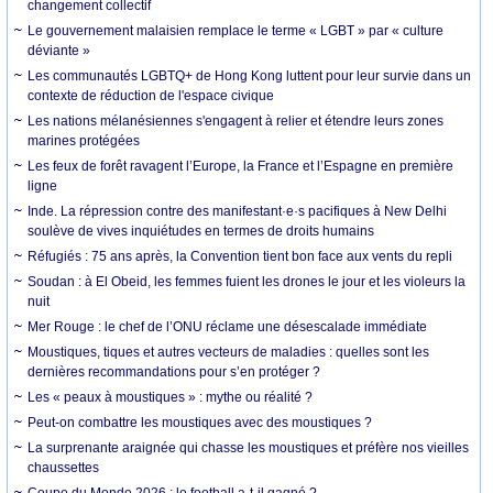
changement collectif
Le gouvernement malaisien remplace le terme « LGBT » par « culture
déviante »
Les communautés LGBTQ+ de Hong Kong luttent pour leur survie dans un
contexte de réduction de l'espace civique
Les nations mélanésiennes s'engagent à relier et étendre leurs zones
marines protégées
Les feux de forêt ravagent l’Europe, la France et l’Espagne en première
ligne
Inde. La répression contre des manifestant·e·s pacifiques à New Delhi
soulève de vives inquiétudes en termes de droits humains
Réfugiés : 75 ans après, la Convention tient bon face aux vents du repli
Soudan : à El Obeid, les femmes fuient les drones le jour et les violeurs la
nuit
Mer Rouge : le chef de l’ONU réclame une désescalade immédiate
Moustiques, tiques et autres vecteurs de maladies : quelles sont les
dernières recommandations pour s’en protéger ?
Les « peaux à moustiques » : mythe ou réalité ?
Peut-on combattre les moustiques avec des moustiques ?
La surprenante araignée qui chasse les moustiques et préfère nos vieilles
chaussettes
Coupe du Monde 2026 : le football a-t-il gagné ?