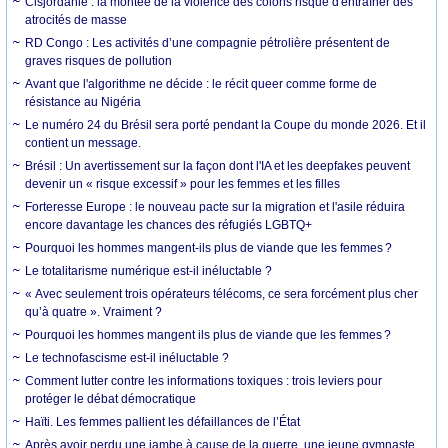
Cisjordanie : la montée de la violence des colons risque d'entraîner des
atrocités de masse
RD Congo : Les activités d’une compagnie pétrolière présentent de
graves risques de pollution
Avant que l'algorithme ne décide : le récit queer comme forme de
résistance au Nigéria
Le numéro 24 du Brésil sera porté pendant la Coupe du monde 2026. Et il
contient un message.
Brésil : Un avertissement sur la façon dont l'IA et les deepfakes peuvent
devenir un « risque excessif » pour les femmes et les filles
Forteresse Europe : le nouveau pacte sur la migration et l'asile réduira
encore davantage les chances des réfugiés LGBTQ+
Pourquoi les hommes mangent-ils plus de viande que les femmes ?
Le totalitarisme numérique est-il inéluctable ?
« Avec seulement trois opérateurs télécoms, ce sera forcément plus cher
qu’à quatre ». Vraiment ?
Pourquoi les hommes mangent ils plus de viande que les femmes ?
Le technofascisme est-il inéluctable ?
Comment lutter contre les informations toxiques : trois leviers pour
protéger le débat démocratique
Haïti. Les femmes pallient les défaillances de l’État
Après avoir perdu une jambe à cause de la guerre, une jeune gymnaste