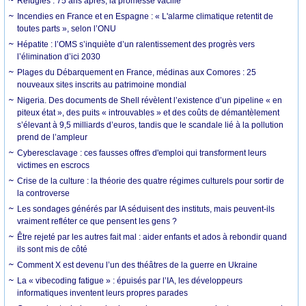
Réfugiés : 75 ans après, la promesse vacille
Incendies en France et en Espagne : « L'alarme climatique retentit de
toutes parts », selon l’ONU
Hépatite : l’OMS s’inquiète d’un ralentissement des progrès vers
l’élimination d’ici 2030
Plages du Débarquement en France, médinas aux Comores : 25
nouveaux sites inscrits au patrimoine mondial
Nigeria. Des documents de Shell révèlent l’existence d’un pipeline « en
piteux état », des puits « introuvables » et des coûts de démantèlement
s’élevant à 9,5 milliards d’euros, tandis que le scandale lié à la pollution
prend de l’ampleur
Cyberesclavage : ces fausses offres d'emploi qui transforment leurs
victimes en escrocs
Crise de la culture : la théorie des quatre régimes culturels pour sortir de
la controverse
Les sondages générés par IA séduisent des instituts, mais peuvent-ils
vraiment refléter ce que pensent les gens ?
Être rejeté par les autres fait mal : aider enfants et ados à rebondir quand
ils sont mis de côté
Comment X est devenu l’un des théâtres de la guerre en Ukraine
La « vibecoding fatigue » : épuisés par l’IA, les développeurs
informatiques inventent leurs propres parades