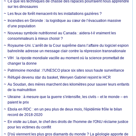
Ce que les techniques de chasse des rapaces pourraient nous apprendre
sur les dinosaures
Les feux de forêt menacent-ils les installations gazières ?
Incendies en Gironde : la logistique au cœur de l’évacuation massive
d’une population
Nouveau symbole nutritionnel au Canada : aidera-t-il vraiment les
consommateurs à mieux choisir ?
Royaume-Uni. L’arrêt de la Cour suprême dans l’affaire du logiciel espion
bahreïnite adresse un message clair contre la répression transnationale
VIH : la riposte mondiale vacille au moment où la science promettait de
changer la donne
Patrimoine mondial : l’UNESCO place six sites sous haute surveillance
Réfugié devenu star du basket, Wenyen Gabriel rejoint le HCR
Au Soudan, des mères marchent des kilomètres pour sauver leurs enfants
de la malnutrition
Ukraine : à mesure que la guerre s’intensifie, les civils – et le monde – en
paient le prix
Ebola en RDC : en un peu plus de deux mois, l'épidémie frôle le bilan
record de 2018-2020
En visite au Liban, le chef des droits de l'homme de l'ONU réclame justice
pour les victimes du conflit
D'où viennent les plus gros diamants du monde ? La géologie apporte de