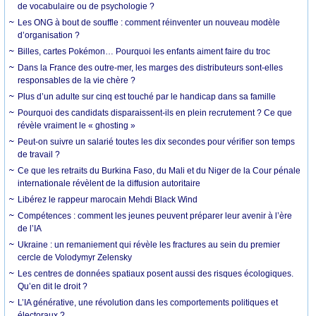
de vocabulaire ou de psychologie ?
Les ONG à bout de souffle : comment réinventer un nouveau modèle
d’organisation ?
Billes, cartes Pokémon… Pourquoi les enfants aiment faire du troc
Dans la France des outre-mer, les marges des distributeurs sont-elles
responsables de la vie chère ?
Plus d’un adulte sur cinq est touché par le handicap dans sa famille
Pourquoi des candidats disparaissent-ils en plein recrutement ? Ce que
révèle vraiment le « ghosting »
Peut-on suivre un salarié toutes les dix secondes pour vérifier son temps
de travail ?
Ce que les retraits du Burkina Faso, du Mali et du Niger de la Cour pénale
internationale révèlent de la diffusion autoritaire
Libérez le rappeur marocain Mehdi Black Wind
Compétences : comment les jeunes peuvent préparer leur avenir à l’ère
de l’IA
Ukraine : un remaniement qui révèle les fractures au sein du premier
cercle de Volodymyr Zelensky
Les centres de données spatiaux posent aussi des risques écologiques.
Qu’en dit le droit ?
L’IA générative, une révolution dans les comportements politiques et
électoraux ?