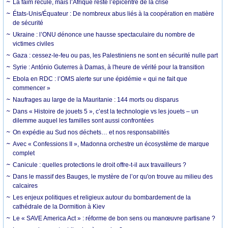
La faim recule, mais l’Afrique reste l’épicentre de la crise
États-Unis/Équateur : De nombreux abus liés à la coopération en matière
de sécurité
Ukraine : l’ONU dénonce une hausse spectaculaire du nombre de
victimes civiles
Gaza : cessez-le-feu ou pas, les Palestiniens ne sont en sécurité nulle part
Syrie : António Guterres à Damas, à l'heure de vérité pour la transition
Ebola en RDC : l’OMS alerte sur une épidémie « qui ne fait que
commencer »
Naufrages au large de la Mauritanie : 144 morts ou disparus
Dans « Histoire de jouets 5 », c’est la technologie vs les jouets – un
dilemme auquel les familles sont aussi confrontées
On expédie au Sud nos déchets… et nos responsabilités
Avec « Confessions II », Madonna orchestre un écosystème de marque
complet
Canicule : quelles protections le droit offre-t-il aux travailleurs ?
Dans le massif des Bauges, le mystère de l’or qu'on trouve au milieu des
calcaires
Les enjeux politiques et religieux autour du bombardement de la
cathédrale de la Dormition à Kiev
Le « SAVE America Act » : réforme de bon sens ou manœuvre partisane ?