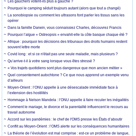
Les gauchers votent-ils plus à gauche ?
Pourquoi le camping séduit toujours autant (alors que tout a changé)
La sonobiopsie ou comment les ultrasons font parler les tissus sans les
opérer
Dans la famille Darwin, vous connaissiez Charles, découvrez Francis
Pourquoi l’algue « Ostreopsis » envahit-elle la côte basque chaque été ?
Afrique : pourquoi les décisions des tribunaux des droits humains restent
souvent lettre morte
Covid long : et si ce n'était pas une seule maladie, mais plusieurs ?
Qu’arrive-t-il à votre sang lorsque vous êtes stressé ?
« Vos trajets quotidiens sont plus dangereux que mon ancien métier »
Quel consentement autochtone ? Ce que nous apprend un exemple venu
d’ailleurs
Moyen-Orient : l’ONU appelle à une désescalade immédiate face à
l’extension des hostilités
Hommage à Nelson Mandela : l’ONU appelle à faire reculer les inégalités
Comment le mariage, le divorce et la parentalité influencent le recours au
travail autonome
Accord sur les pandémies : le chef de l'OMS presse les États d’aboutir
Conflit au Moyen-Orient : l’OMS alerte sur les conséquences humanitaires
La théorie de l’évolution est mal comprise : est-ce un problème de langue,