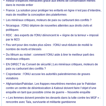
Retour d'espèces menacées grâce aux efforts de conservation menés
dans le monde entier
France. La solution pour protéger les enfants en ligne n’est pas d’interdire,
mais de modifier la conception des plateformes
Les minéraux critiques, moteurs de paix ou carburant des conflits ?
Nicaragua : l'ONU déplore de nouvelles atteintes aux droits civils et
politiques
RDC : des experts de l'ONU dénoncent le « règne de la terreur » imposé
par le M23
Feu vert pour des routes plus sûres : l'ONU veut réduire de moitié le
nombre de morts et blessés
Du lithium au nickel : comment l’ONU aide à tirer le meilleur parti des
minéraux critiques
EN DIRECT du Conseil de sécurité | Les minéraux critiques, moteurs de
paix ou carburant des conflits ?
Cisjordanie : l’ONU accuse les autorités palestiniennes de graves
violations
Afghanistan/Pakistan. Les frappes meurtrières menées par le Pakistan
contre un centre de désintoxication à Kaboul doivent faire l’objet d’une
enquête en tant que possible crime de guerre – Nouvelle enquête
« Les femmes doivent prendre les devants dans la lutte contre les MGF » :
rencontre avec Tala, survivante et militante gambienne