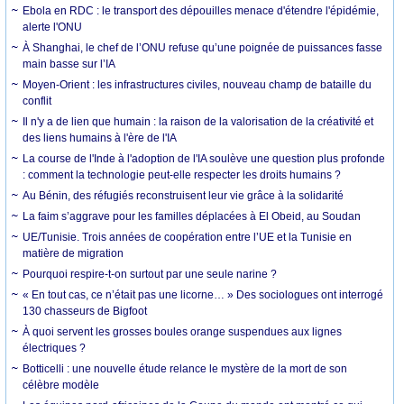
Ebola en RDC : le transport des dépouilles menace d'étendre l'épidémie,
alerte l'ONU
À Shanghai, le chef de l’ONU refuse qu’une poignée de puissances fasse
main basse sur l’IA
Moyen-Orient : les infrastructures civiles, nouveau champ de bataille du
conflit
Il n'y a de lien que humain : la raison de la valorisation de la créativité et
des liens humains à l'ère de l'IA
La course de l'Inde à l'adoption de l'IA soulève une question plus profonde
: comment la technologie peut-elle respecter les droits humains ?
Au Bénin, des réfugiés reconstruisent leur vie grâce à la solidarité
La faim s’aggrave pour les familles déplacées à El Obeid, au Soudan
UE/Tunisie. Trois années de coopération entre l’UE et la Tunisie en
matière de migration
Pourquoi respire-t-on surtout par une seule narine ?
« En tout cas, ce n’était pas une licorne… » Des sociologues ont interrogé
130 chasseurs de Bigfoot
À quoi servent les grosses boules orange suspendues aux lignes
électriques ?
Botticelli : une nouvelle étude relance le mystère de la mort de son
célèbre modèle