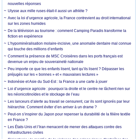
nouvelles réponses
Ulysse aux mille ruses était-il aussi un athlète ?
Avec la loi d’urgence agricole, la France contrevient au droit international
sur les zones humides
De la télévision au tourisme : comment Camping Paradis transforme la
fiction en expérience
L’hypominéralisation molaire-incisive, une anomalie dentaire mal connue
qui touche des millions d’enfants
Comment la présence de MSC Croisières dans les ports français est
devenue un enjeu de souveraineté nationale
Peu importe ce que les enfants lisent, tant qu’ils lisent ? Dépasser les
préjugés sur les « bonnes » et « mauvaises lectures »
Indonésie et Asie du Sud-Est : la France a une carte à jouer
Loi d’urgence agricole : pourquoi la droite et le centre ne lâchent rien sur
les néonicotinoïdes et le stockage de l’eau
Les lanceurs d’alerte au travail se censurent, car ils sont ignorés par leur
hiérarchie. Comment éviter d’en arriver à un drame ?
Peut-on s’inspirer du Japon pour repenser la durabilité de la filière textile
en France ?
Les États-Unis et l’Iran menacent de mener des attaques contre des
infrastructures civiles