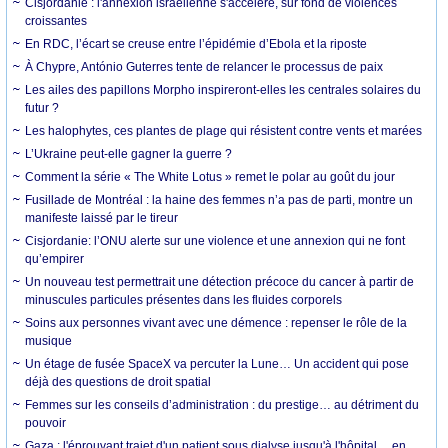
Cisjordanie : l'annexion israélienne s'accélère, sur fond de violences
croissantes
En RDC, l’écart se creuse entre l’épidémie d’Ebola et la riposte
À Chypre, António Guterres tente de relancer le processus de paix
Les ailes des papillons Morpho inspireront-elles les centrales solaires du
futur ?
Les halophytes, ces plantes de plage qui résistent contre vents et marées
L’Ukraine peut-elle gagner la guerre ?
Comment la série « The White Lotus » remet le polar au goût du jour
Fusillade de Montréal : la haine des femmes n’a pas de parti, montre un
manifeste laissé par le tireur
Cisjordanie: l’ONU alerte sur une violence et une annexion qui ne font
qu’empirer
Un nouveau test permettrait une détection précoce du cancer à partir de
minuscules particules présentes dans les fluides corporels
Soins aux personnes vivant avec une démence : repenser le rôle de la
musique
Un étage de fusée SpaceX va percuter la Lune… Un accident qui pose
déjà des questions de droit spatial
Femmes sur les conseils d’administration : du prestige… au détriment du
pouvoir
Gaza : l'éprouvant trajet d'un patient sous dialyse jusqu'à l'hôpital… en