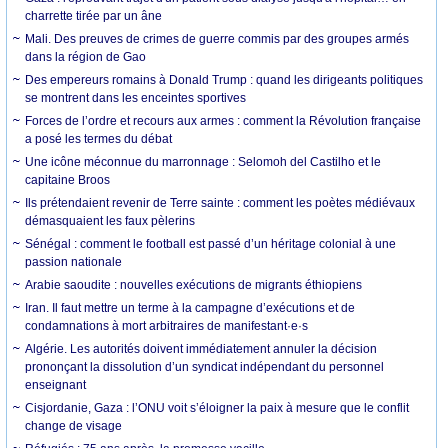
charrette tirée par un âne
Mali. Des preuves de crimes de guerre commis par des groupes armés
dans la région de Gao
Des empereurs romains à Donald Trump : quand les dirigeants politiques
se montrent dans les enceintes sportives
Forces de l’ordre et recours aux armes : comment la Révolution française
a posé les termes du débat
Une icône méconnue du marronnage : Selomoh del Castilho et le
capitaine Broos
Ils prétendaient revenir de Terre sainte : comment les poètes médiévaux
démasquaient les faux pèlerins
Sénégal : comment le football est passé d’un héritage colonial à une
passion nationale
Arabie saoudite : nouvelles exécutions de migrants éthiopiens
Iran. Il faut mettre un terme à la campagne d’exécutions et de
condamnations à mort arbitraires de manifestant·e·s
Algérie. Les autorités doivent immédiatement annuler la décision
prononçant la dissolution d’un syndicat indépendant du personnel
enseignant
Cisjordanie, Gaza : l’ONU voit s’éloigner la paix à mesure que le conflit
change de visage