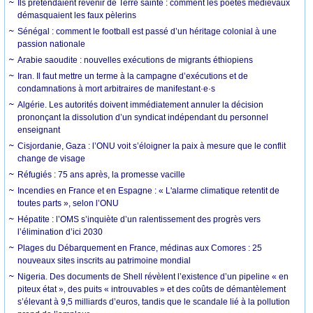
Ils prétendaient revenir de Terre sainte : comment les poètes médiévaux
démasquaient les faux pèlerins
Sénégal : comment le football est passé d’un héritage colonial à une
passion nationale
Arabie saoudite : nouvelles exécutions de migrants éthiopiens
Iran. Il faut mettre un terme à la campagne d’exécutions et de
condamnations à mort arbitraires de manifestant·e·s
Algérie. Les autorités doivent immédiatement annuler la décision
prononçant la dissolution d’un syndicat indépendant du personnel
enseignant
Cisjordanie, Gaza : l’ONU voit s’éloigner la paix à mesure que le conflit
change de visage
Réfugiés : 75 ans après, la promesse vacille
Incendies en France et en Espagne : « L'alarme climatique retentit de
toutes parts », selon l’ONU
Hépatite : l’OMS s’inquiète d’un ralentissement des progrès vers
l’élimination d’ici 2030
Plages du Débarquement en France, médinas aux Comores : 25
nouveaux sites inscrits au patrimoine mondial
Nigeria. Des documents de Shell révèlent l’existence d’un pipeline « en
piteux état », des puits « introuvables » et des coûts de démantèlement
s’élevant à 9,5 milliards d’euros, tandis que le scandale lié à la pollution