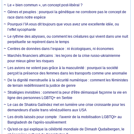
Le « bien commun », un concept post-libéral ?
Gènes et peuples : pourquoi la génétique ne corrobore pas le concept de
race dans notre espèce
Pourquoi l’IA vous dit toujours que vous avez une excellente idée, ou
l’effet sycophante
Le rythme des abysses, ou comment les créatures qui vivent dans une nuit
perpétuelle se repèrent dans le temps
Centres de données dans l’espace : ni écologiques, ni économes
Marchés financiers africains : les leçons de la crise russo-ukrainienne
pour mieux gérer les risques
Les avions ne volent pas grâce à la masculinité : pourquoi la société
perçoit la présence des femmes dans les transports comme une anomalie
De la dignité menstruelle à la sécurité numérique : comment les féministes
de terrain redéfinissent la justice de genre
Stratégies invisibles : comment la peur d'être démasqué façonne la vie en
ligne des personnes LGBTQ+ en Serbie
Le cas de Shakira Galíndez met en lumière une crise croissante pour les
demandeurs d'asile trans vénézuéliens aux USA
Les droits laissés pour compte : l'avenir de la mobilisation LGBTQI+ au
Bangladesh de l'après-soulèvement
Qu'est-ce qui explique la célébrité mondiale de Dimash Qudaibergen, le