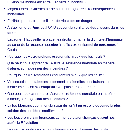
El Niño : le monde est entré « en terrain inconnu »
Moyen-Orient : Guterres alerte contre une guerre aux conséquences
mondiales
El Niño : pourquoi des millions de vies sont en danger
À Sao Tomé-et-Principe, l’ONU soutient la confiance des citoyens dans les
urnes
Espagne. Il faut veiller à placer les droits humains, la dignité et l’humanité
au cœur de la réponse apportée à l’afflux exceptionnel de personnes à
Ceuta
Pourquoi les vieux torchons essuient-ils mieux que les neufs ?
Que peut nous apprendre l’Australie, référence mondiale en matière
d’alerte, sur la gestion des incendies ?
Pourquoi les vieux torchons essuient-ils mieux que les neufs ?
Vie sexuelle des rainettes : comment les femelles construisent de
meilleurs nids en s'accouplant avec plusieurs partenaires
Que peut nous apprendre l’Australie, référence mondiale en matière
d’alerte, sur la gestion des incendies ?
La fée Morgane : comment la sœur du roi Arthur est-elle devenue la plus
célèbre des sorcières médiévales ?
Les tout premiers influenceurs au monde étaient français et sont nés
après la Révolution
Les séquelles du cancer compliquent souvent l’usage des outils