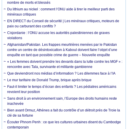
nombre de morts et blessés
Du lithium au nickel : comment l’ONU aide à tirer le meilleur parti des
minéraux critiques
EN DIRECT du Conseil de sécurité | Les minéraux critiques, moteurs de
paix ou carburant des conflits ?
Cisjordanie : l’ONU accuse les autorités palestiniennes de graves
violations
Afghanistan/Pakistan. Les frappes meurtrières menées par le Pakistan
contre un centre de désintoxication à Kaboul doivent faire l’objet d’une
enquête en tant que possible crime de guerre – Nouvelle enquête
« Les femmes doivent prendre les devants dans la lutte contre les MGF » :
rencontre avec Tala, survivante et militante gambienne
Que deviendront nos médias d’information ? Les dilemmes face à l’IA
Le mur tarifaire de Donald Trump, brique après brique
Faut-il limiter le temps d’écran des enfants ? Les pédiatres américains
revoient leur position
Sans droit à un environnement sain, l’Europe des droits humains reste
inachevée
Bien avant Ormuz, Athènes a fait du contrôle d’un détroit près de Troie la
clé de sa fortune
Écouter Phnom Penh : ce que les cultures urbaines disent du Cambodge
contemporain