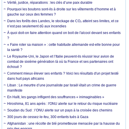
Vérité, justice, réparations : les clés d’une paix durable
Pourquoi les boutons sont-ils à droite sur les vêtements d’homme et à
gauche sur ceux des femmes ?
Dans les forêts des Landes, le stockage de CO₂ atteint ses limites, et ce
n’est pas seulement dû aux incendies
À quoi doit-on faire attention quand on boit de l'alcool devant ses enfants
?
« Faire roter sa maison » : cette habitude allemande est-elle bonne pour
la santé ?
Le Royaume-Uni, le Japon et l’Italie peuvent-ils réussir leur avion de
combat de sixième génération là où la France et ses partenaires ont
échoué ?
Comment mieux élever ses enfants ? Voici les résultats d'un projet testé
dans huit pays africains
Liban : Le meurtre d’une journaliste par Israël était un crime de guerre
manifeste
En Haïti, les gangs infligent des souffrances « inimaginables »
Hiroshima, 81 ans après : l'ONU alerte sur le retour du risque nucléaire
Soudan du Sud : l’ONU alerte sur un pays à la croisée des chemins
300 jours de cessez-le-feu, 300 enfants tués à Gaza
Afghanistan : une récolte de blé prometteuse menacée par la hausse du
prix des engrais