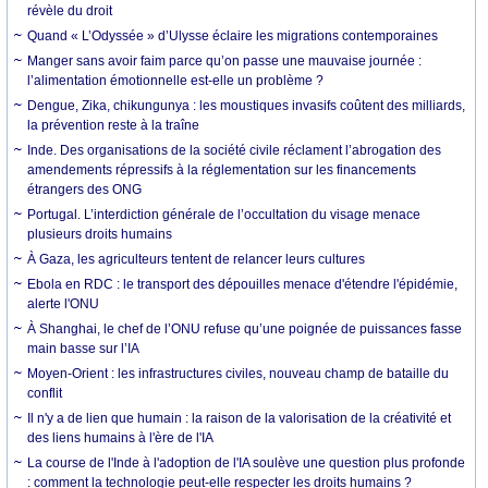
révèle du droit
Quand « L’Odyssée » d’Ulysse éclaire les migrations contemporaines
Manger sans avoir faim parce qu’on passe une mauvaise journée :
l’alimentation émotionnelle est-elle un problème ?
Dengue, Zika, chikungunya : les moustiques invasifs coûtent des milliards,
la prévention reste à la traîne
Inde. Des organisations de la société civile réclament l’abrogation des
amendements répressifs à la réglementation sur les financements
étrangers des ONG
Portugal. L’interdiction générale de l’occultation du visage menace
plusieurs droits humains
À Gaza, les agriculteurs tentent de relancer leurs cultures
Ebola en RDC : le transport des dépouilles menace d'étendre l'épidémie,
alerte l'ONU
À Shanghai, le chef de l’ONU refuse qu’une poignée de puissances fasse
main basse sur l’IA
Moyen-Orient : les infrastructures civiles, nouveau champ de bataille du
conflit
Il n'y a de lien que humain : la raison de la valorisation de la créativité et
des liens humains à l'ère de l'IA
La course de l'Inde à l'adoption de l'IA soulève une question plus profonde
: comment la technologie peut-elle respecter les droits humains ?