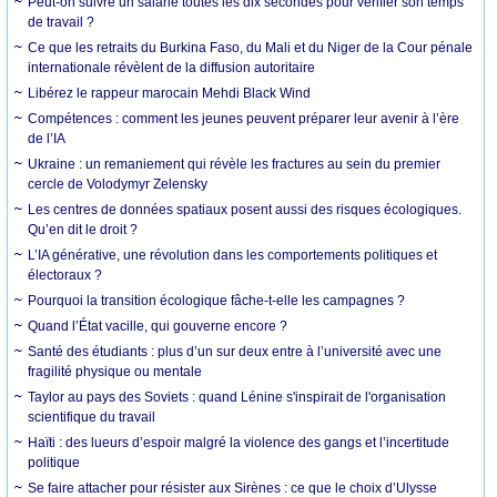
Peut-on suivre un salarié toutes les dix secondes pour vérifier son temps
de travail ?
Ce que les retraits du Burkina Faso, du Mali et du Niger de la Cour pénale
internationale révèlent de la diffusion autoritaire
Libérez le rappeur marocain Mehdi Black Wind
Compétences : comment les jeunes peuvent préparer leur avenir à l’ère
de l’IA
Ukraine : un remaniement qui révèle les fractures au sein du premier
cercle de Volodymyr Zelensky
Les centres de données spatiaux posent aussi des risques écologiques.
Qu’en dit le droit ?
L’IA générative, une révolution dans les comportements politiques et
électoraux ?
Pourquoi la transition écologique fâche-t-elle les campagnes ?
Quand l’État vacille, qui gouverne encore ?
Santé des étudiants : plus d’un sur deux entre à l’université avec une
fragilité physique ou mentale
Taylor au pays des Soviets : quand Lénine s'inspirait de l'organisation
scientifique du travail
Haïti : des lueurs d’espoir malgré la violence des gangs et l’incertitude
politique
Se faire attacher pour résister aux Sirènes : ce que le choix d’Ulysse