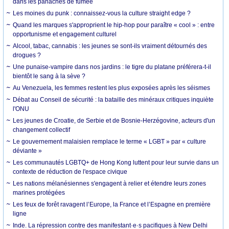
dans les panaches de fumée
Les moines du punk : connaissez-vous la culture straight edge ?
Quand les marques s'approprient le hip-hop pour paraître « cool » : entre
opportunisme et engagement culturel
Alcool, tabac, cannabis : les jeunes se sont-ils vraiment détournés des
drogues ?
Une punaise-vampire dans nos jardins : le tigre du platane préférera-t-il
bientôt le sang à la sève ?
Au Venezuela, les femmes restent les plus exposées après les séismes
Débat au Conseil de sécurité : la bataille des minéraux critiques inquiète
l'ONU
Les jeunes de Croatie, de Serbie et de Bosnie-Herzégovine, acteurs d'un
changement collectif
Le gouvernement malaisien remplace le terme « LGBT » par « culture
déviante »
Les communautés LGBTQ+ de Hong Kong luttent pour leur survie dans un
contexte de réduction de l'espace civique
Les nations mélanésiennes s'engagent à relier et étendre leurs zones
marines protégées
Les feux de forêt ravagent l’Europe, la France et l’Espagne en première
ligne
Inde. La répression contre des manifestant·e·s pacifiques à New Delhi