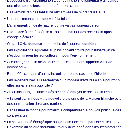
Découverte d'un champignon tueur de la chenille légionnaire africaine :
une piste prometteuse pour protéger les cultures
Des renvois rapides font suite aux arrivées de migrants à Ceuta
Ukraine : reconstruire, une vie à la fois
L'allaitement, un geste naturel qui ne va pas toujours de soi
RDC : face à une épidémie d'Ebola qui bat tous les records, la riposte
change d'échelle
Gaza : l’ONU dénonce la poursuite de frappes meurtrières
Les exploitations agricoles au pays doivent croître pour survivre, et ce
n’est bon ni pour les agriculteurs ni pour l’environnement
Accompagner la fin de vie et le deuil : ce que nous apprend « La vie
devant soi »
Route 66 : cent ans d’un mythe qui ne raconte pas toute l’histoire
Les IA génératives à la recherche d’un modèle d’affaires viable pourront-
elles survivre sans publicité ?
Aux États-Unis, les universités peinent à enrayer le recul de la lecture
« Ils sont parmi nous » : la nouvelle plateforme de la Maison-Blanche et la
déshumanisation des sans-papiers
Redessiner le monde pour mieux le comprendre : le pouvoir politique des
contre-cartes
La souveraineté énergétique passe-t-elle forcément par l’électrification ?
L’exemple du solaire thermique, mieux développé dans d’autres pays pas