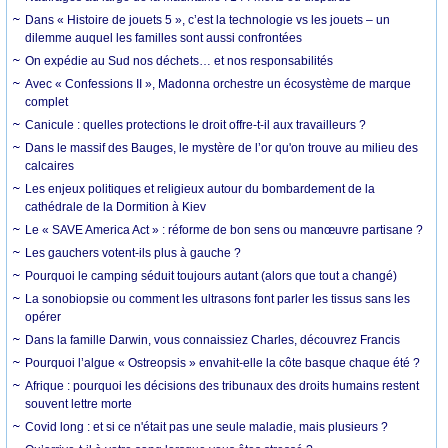
Dans « Histoire de jouets 5 », c’est la technologie vs les jouets – un
dilemme auquel les familles sont aussi confrontées
On expédie au Sud nos déchets… et nos responsabilités
Avec « Confessions II », Madonna orchestre un écosystème de marque
complet
Canicule : quelles protections le droit offre-t-il aux travailleurs ?
Dans le massif des Bauges, le mystère de l’or qu'on trouve au milieu des
calcaires
Les enjeux politiques et religieux autour du bombardement de la
cathédrale de la Dormition à Kiev
Le « SAVE America Act » : réforme de bon sens ou manœuvre partisane ?
Les gauchers votent-ils plus à gauche ?
Pourquoi le camping séduit toujours autant (alors que tout a changé)
La sonobiopsie ou comment les ultrasons font parler les tissus sans les
opérer
Dans la famille Darwin, vous connaissiez Charles, découvrez Francis
Pourquoi l’algue « Ostreopsis » envahit-elle la côte basque chaque été ?
Afrique : pourquoi les décisions des tribunaux des droits humains restent
souvent lettre morte
Covid long : et si ce n'était pas une seule maladie, mais plusieurs ?