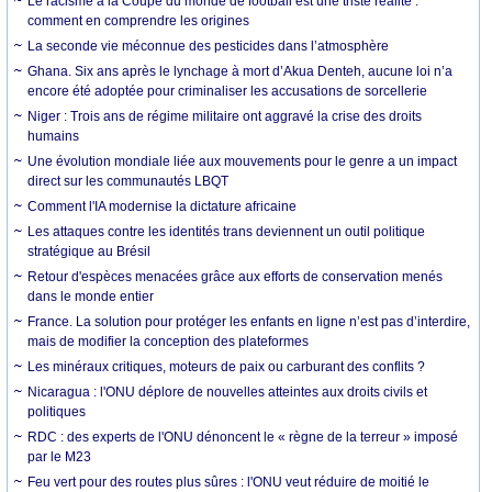
Le racisme à la Coupe du monde de football est une triste réalité :
comment en comprendre les origines
La seconde vie méconnue des pesticides dans l’atmosphère
Ghana. Six ans après le lynchage à mort d’Akua Denteh, aucune loi n’a
encore été adoptée pour criminaliser les accusations de sorcellerie
Niger : Trois ans de régime militaire ont aggravé la crise des droits
humains
Une évolution mondiale liée aux mouvements pour le genre a un impact
direct sur les communautés LBQT
Comment l'IA modernise la dictature africaine
Les attaques contre les identités trans deviennent un outil politique
stratégique au Brésil
Retour d'espèces menacées grâce aux efforts de conservation menés
dans le monde entier
France. La solution pour protéger les enfants en ligne n’est pas d’interdire,
mais de modifier la conception des plateformes
Les minéraux critiques, moteurs de paix ou carburant des conflits ?
Nicaragua : l'ONU déplore de nouvelles atteintes aux droits civils et
politiques
RDC : des experts de l'ONU dénoncent le « règne de la terreur » imposé
par le M23
Feu vert pour des routes plus sûres : l'ONU veut réduire de moitié le