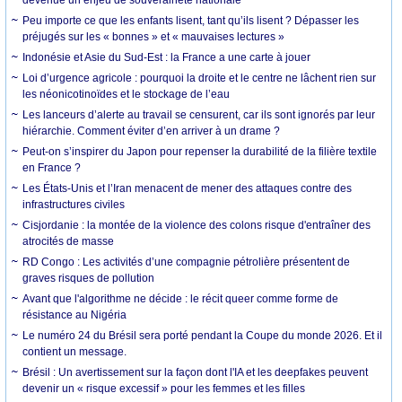
Peu importe ce que les enfants lisent, tant qu’ils lisent ? Dépasser les
préjugés sur les « bonnes » et « mauvaises lectures »
Indonésie et Asie du Sud-Est : la France a une carte à jouer
Loi d’urgence agricole : pourquoi la droite et le centre ne lâchent rien sur
les néonicotinoïdes et le stockage de l’eau
Les lanceurs d’alerte au travail se censurent, car ils sont ignorés par leur
hiérarchie. Comment éviter d’en arriver à un drame ?
Peut-on s’inspirer du Japon pour repenser la durabilité de la filière textile
en France ?
Les États-Unis et l’Iran menacent de mener des attaques contre des
infrastructures civiles
Cisjordanie : la montée de la violence des colons risque d'entraîner des
atrocités de masse
RD Congo : Les activités d’une compagnie pétrolière présentent de
graves risques de pollution
Avant que l'algorithme ne décide : le récit queer comme forme de
résistance au Nigéria
Le numéro 24 du Brésil sera porté pendant la Coupe du monde 2026. Et il
contient un message.
Brésil : Un avertissement sur la façon dont l'IA et les deepfakes peuvent
devenir un « risque excessif » pour les femmes et les filles