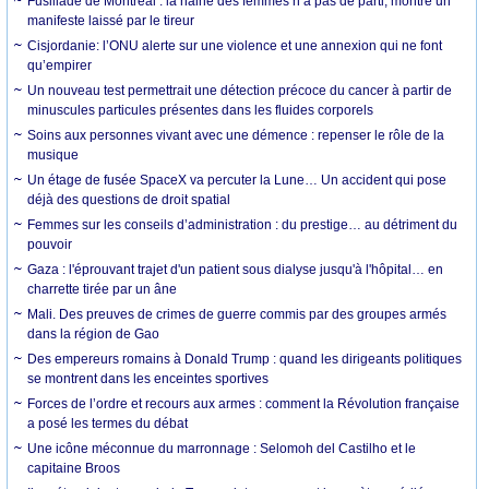
Fusillade de Montréal : la haine des femmes n’a pas de parti, montre un
manifeste laissé par le tireur
Cisjordanie: l’ONU alerte sur une violence et une annexion qui ne font
qu’empirer
Un nouveau test permettrait une détection précoce du cancer à partir de
minuscules particules présentes dans les fluides corporels
Soins aux personnes vivant avec une démence : repenser le rôle de la
musique
Un étage de fusée SpaceX va percuter la Lune… Un accident qui pose
déjà des questions de droit spatial
Femmes sur les conseils d’administration : du prestige… au détriment du
pouvoir
Gaza : l'éprouvant trajet d'un patient sous dialyse jusqu'à l'hôpital… en
charrette tirée par un âne
Mali. Des preuves de crimes de guerre commis par des groupes armés
dans la région de Gao
Des empereurs romains à Donald Trump : quand les dirigeants politiques
se montrent dans les enceintes sportives
Forces de l’ordre et recours aux armes : comment la Révolution française
a posé les termes du débat
Une icône méconnue du marronnage : Selomoh del Castilho et le
capitaine Broos