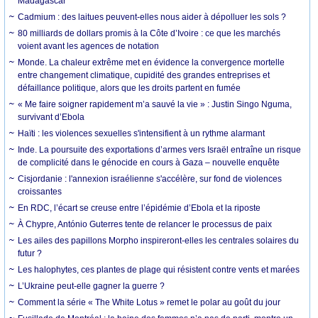
Madagascar
Cadmium : des laitues peuvent-elles nous aider à dépolluer les sols ?
80 milliards de dollars promis à la Côte d’Ivoire : ce que les marchés
voient avant les agences de notation
Monde. La chaleur extrême met en évidence la convergence mortelle
entre changement climatique, cupidité des grandes entreprises et
défaillance politique, alors que les droits partent en fumée
« Me faire soigner rapidement m’a sauvé la vie » : Justin Singo Nguma,
survivant d’Ebola
Haïti : les violences sexuelles s'intensifient à un rythme alarmant
Inde. La poursuite des exportations d’armes vers Israël entraîne un risque
de complicité dans le génocide en cours à Gaza – nouvelle enquête
Cisjordanie : l'annexion israélienne s'accélère, sur fond de violences
croissantes
En RDC, l’écart se creuse entre l’épidémie d’Ebola et la riposte
À Chypre, António Guterres tente de relancer le processus de paix
Les ailes des papillons Morpho inspireront-elles les centrales solaires du
futur ?
Les halophytes, ces plantes de plage qui résistent contre vents et marées
L’Ukraine peut-elle gagner la guerre ?
Comment la série « The White Lotus » remet le polar au goût du jour