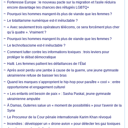
Forteresse Europe : le nouveau pacte sur la migration et l'asile réduira
encore davantage les chances des réfugiés LGBTQ+
Pourquoi les hommes mangent-ils plus de viande que les femmes ?
Le totalitarisme numérique est-il inéluctable ?
« Avec seulement trois opérateurs télécoms, ce sera forcément plus cher
qu’à quatre ». Vraiment ?
Pourquoi les hommes mangent ils plus de viande que les femmes ?
Le technofascisme est-il inéluctable ?
Comment lutter contre les informations toxiques : trois leviers pour
protéger le débat démocratique
Haïti. Les femmes pallient les défaillances de l’État
Après avoir perdu une jambe à cause de la guerre, une jeune gymnaste
ukrainienne refuse de baisser les bras
Quand les marques s’approprient le hip-hop pour paraître « cool » : entre
opportunisme et engagement culturel
« Les enfants ont besoin de paix » : Sasha Paskal, jeune gymnaste
ukrainienne amputée
À Damas, Guterres salue un « moment de possibilités » pour l'avenir de la
Syrie
Le Procureur de la Cour pénale internationale Karim Khan révoqué
Incendies : développer un « drone-avion » pour détecter les gaz toxiques