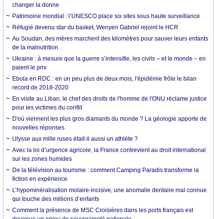
changer la donne
Patrimoine mondial : l’UNESCO place six sites sous haute surveillance
Réfugié devenu star du basket, Wenyen Gabriel rejoint le HCR
Au Soudan, des mères marchent des kilomètres pour sauver leurs enfants
de la malnutrition
Ukraine : à mesure que la guerre s’intensifie, les civils – et le monde – en
paient le prix
Ebola en RDC : en un peu plus de deux mois, l'épidémie frôle le bilan
record de 2018-2020
En visite au Liban, le chef des droits de l'homme de l'ONU réclame justice
pour les victimes du conflit
D'où viennent les plus gros diamants du monde ? La géologie apporte de
nouvelles réponses
Ulysse aux mille ruses était-il aussi un athlète ?
Avec la loi d’urgence agricole, la France contrevient au droit international
sur les zones humides
De la télévision au tourisme : comment Camping Paradis transforme la
fiction en expérience
L’hypominéralisation molaire-incisive, une anomalie dentaire mal connue
qui touche des millions d’enfants
Comment la présence de MSC Croisières dans les ports français est
devenue un enjeu de souveraineté nationale