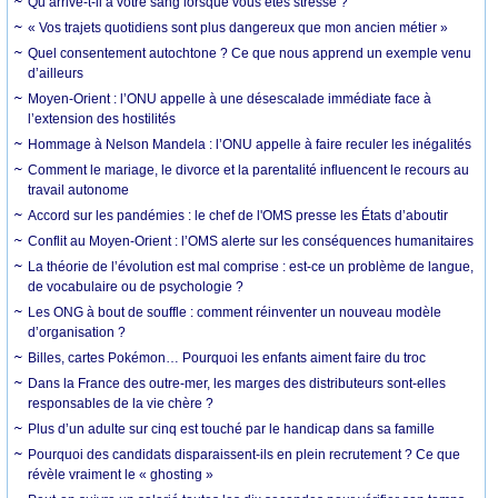
Qu’arrive-t-il à votre sang lorsque vous êtes stressé ?
« Vos trajets quotidiens sont plus dangereux que mon ancien métier »
Quel consentement autochtone ? Ce que nous apprend un exemple venu
d’ailleurs
Moyen-Orient : l’ONU appelle à une désescalade immédiate face à
l’extension des hostilités
Hommage à Nelson Mandela : l’ONU appelle à faire reculer les inégalités
Comment le mariage, le divorce et la parentalité influencent le recours au
travail autonome
Accord sur les pandémies : le chef de l'OMS presse les États d’aboutir
Conflit au Moyen-Orient : l’OMS alerte sur les conséquences humanitaires
La théorie de l’évolution est mal comprise : est-ce un problème de langue,
de vocabulaire ou de psychologie ?
Les ONG à bout de souffle : comment réinventer un nouveau modèle
d’organisation ?
Billes, cartes Pokémon… Pourquoi les enfants aiment faire du troc
Dans la France des outre-mer, les marges des distributeurs sont-elles
responsables de la vie chère ?
Plus d’un adulte sur cinq est touché par le handicap dans sa famille
Pourquoi des candidats disparaissent-ils en plein recrutement ? Ce que
révèle vraiment le « ghosting »