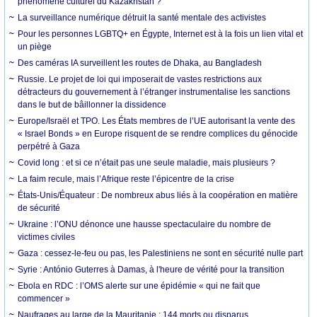
phénomène culturel du Kazakhstan ?
La surveillance numérique détruit la santé mentale des activistes
Pour les personnes LGBTQ+ en Égypte, Internet est à la fois un lien vital et
un piège
Des caméras IA surveillent les routes de Dhaka, au Bangladesh
Russie. Le projet de loi qui imposerait de vastes restrictions aux
détracteurs du gouvernement à l’étranger instrumentalise les sanctions
dans le but de bâillonner la dissidence
Europe/Israël et TPO. Les États membres de l’UE autorisant la vente des
« Israel Bonds » en Europe risquent de se rendre complices du génocide
perpétré à Gaza
Covid long : et si ce n’était pas une seule maladie, mais plusieurs ?
La faim recule, mais l’Afrique reste l’épicentre de la crise
États-Unis/Équateur : De nombreux abus liés à la coopération en matière
de sécurité
Ukraine : l’ONU dénonce une hausse spectaculaire du nombre de
victimes civiles
Gaza : cessez-le-feu ou pas, les Palestiniens ne sont en sécurité nulle part
Syrie : António Guterres à Damas, à l'heure de vérité pour la transition
Ebola en RDC : l’OMS alerte sur une épidémie « qui ne fait que
commencer »
Naufrages au large de la Mauritanie : 144 morts ou disparus