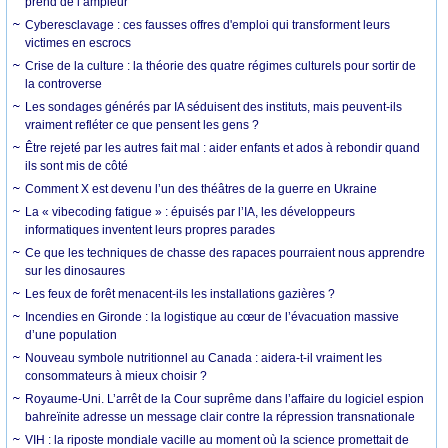
prend de l’ampleur
Cyberesclavage : ces fausses offres d'emploi qui transforment leurs
victimes en escrocs
Crise de la culture : la théorie des quatre régimes culturels pour sortir de
la controverse
Les sondages générés par IA séduisent des instituts, mais peuvent-ils
vraiment refléter ce que pensent les gens ?
Être rejeté par les autres fait mal : aider enfants et ados à rebondir quand
ils sont mis de côté
Comment X est devenu l’un des théâtres de la guerre en Ukraine
La « vibecoding fatigue » : épuisés par l’IA, les développeurs
informatiques inventent leurs propres parades
Ce que les techniques de chasse des rapaces pourraient nous apprendre
sur les dinosaures
Les feux de forêt menacent-ils les installations gazières ?
Incendies en Gironde : la logistique au cœur de l’évacuation massive
d’une population
Nouveau symbole nutritionnel au Canada : aidera-t-il vraiment les
consommateurs à mieux choisir ?
Royaume-Uni. L’arrêt de la Cour suprême dans l’affaire du logiciel espion
bahreïnite adresse un message clair contre la répression transnationale
VIH : la riposte mondiale vacille au moment où la science promettait de