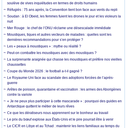
soulève de vives inquiétudes en termes de droits humains
Réfugiés : 75 ans après, la Convention tient bon face aux vents du repli
Soudan : à El Obeid, les femmes fuient les drones le jour et les violeurs la
nuit
Mer Rouge : le chef de l’ONU réclame une désescalade immédiate
Moustiques, tiques et autres vecteurs de maladies : quelles sont les
dernières recommandations pour s’en protéger ?
Les « peaux à moustiques » : mythe ou réalité ?
Peut-on combattre les moustiques avec des moustiques ?
La surprenante araignée qui chasse les moustiques et préfère nos vieilles
chaussettes
Coupe du Monde 2026 : le football a-t-il gagné ?
Le Royaume-Uni face au scandale des adoptions forcées de l’après-
guerre
Arêtes de poisson, quarantaine et vaccination : les armes des Aborigènes
contre la variole
« Je ne peux plus participer à cette mascarade » : pourquoi des guides en
Antarctique quittent le métier de leurs rêves
Ce que les dératiseurs nous apprennent sur le bonheur au travail
Le prix du bœuf explose aux États-Unis et le pire pourrait être à venir
Le CICR en Libye et au Tchad : maintenir les liens familiaux au temps du