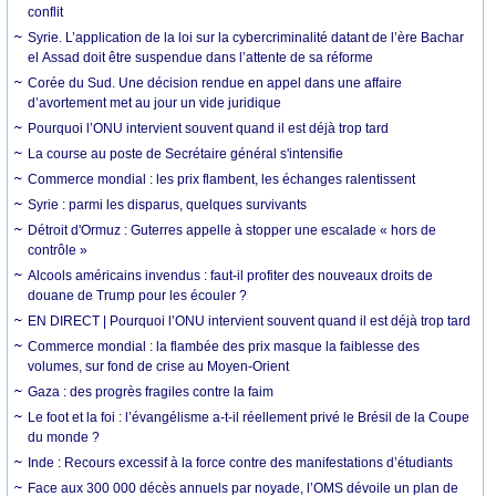
conflit
Syrie. L’application de la loi sur la cybercriminalité datant de l’ère Bachar
el Assad doit être suspendue dans l’attente de sa réforme
Corée du Sud. Une décision rendue en appel dans une affaire
d’avortement met au jour un vide juridique
Pourquoi l’ONU intervient souvent quand il est déjà trop tard
La course au poste de Secrétaire général s'intensifie
Commerce mondial : les prix flambent, les échanges ralentissent
Syrie : parmi les disparus, quelques survivants
Détroit d'Ormuz : Guterres appelle à stopper une escalade « hors de
contrôle »
Alcools américains invendus : faut-il profiter des nouveaux droits de
douane de Trump pour les écouler ?
EN DIRECT | Pourquoi l’ONU intervient souvent quand il est déjà trop tard
Commerce mondial : la flambée des prix masque la faiblesse des
volumes, sur fond de crise au Moyen-Orient
Gaza : des progrès fragiles contre la faim
Le foot et la foi : l’évangélisme a-t-il réellement privé le Brésil de la Coupe
du monde ?
Inde : Recours excessif à la force contre des manifestations d’étudiants
Face aux 300 000 décès annuels par noyade, l’OMS dévoile un plan de