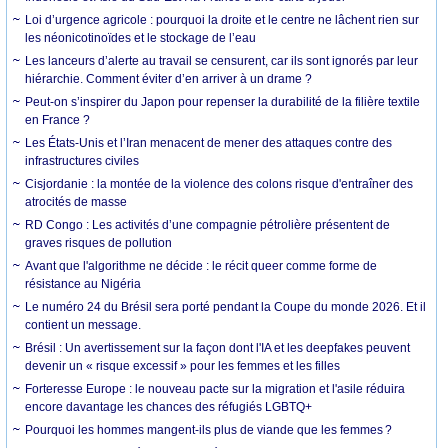
Loi d’urgence agricole : pourquoi la droite et le centre ne lâchent rien sur
les néonicotinoïdes et le stockage de l’eau
Les lanceurs d’alerte au travail se censurent, car ils sont ignorés par leur
hiérarchie. Comment éviter d’en arriver à un drame ?
Peut-on s’inspirer du Japon pour repenser la durabilité de la filière textile
en France ?
Les États-Unis et l’Iran menacent de mener des attaques contre des
infrastructures civiles
Cisjordanie : la montée de la violence des colons risque d'entraîner des
atrocités de masse
RD Congo : Les activités d’une compagnie pétrolière présentent de
graves risques de pollution
Avant que l'algorithme ne décide : le récit queer comme forme de
résistance au Nigéria
Le numéro 24 du Brésil sera porté pendant la Coupe du monde 2026. Et il
contient un message.
Brésil : Un avertissement sur la façon dont l'IA et les deepfakes peuvent
devenir un « risque excessif » pour les femmes et les filles
Forteresse Europe : le nouveau pacte sur la migration et l'asile réduira
encore davantage les chances des réfugiés LGBTQ+
Pourquoi les hommes mangent-ils plus de viande que les femmes ?