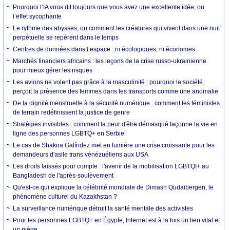
Pourquoi l’IA vous dit toujours que vous avez une excellente idée, ou
l’effet sycophante
Le rythme des abysses, ou comment les créatures qui vivent dans une nuit
perpétuelle se repèrent dans le temps
Centres de données dans l’espace : ni écologiques, ni économes
Marchés financiers africains : les leçons de la crise russo-ukrainienne
pour mieux gérer les risques
Les avions ne volent pas grâce à la masculinité : pourquoi la société
perçoit la présence des femmes dans les transports comme une anomalie
De la dignité menstruelle à la sécurité numérique : comment les féministes
de terrain redéfinissent la justice de genre
Stratégies invisibles : comment la peur d'être démasqué façonne la vie en
ligne des personnes LGBTQ+ en Serbie
Le cas de Shakira Galíndez met en lumière une crise croissante pour les
demandeurs d'asile trans vénézuéliens aux USA
Les droits laissés pour compte : l'avenir de la mobilisation LGBTQI+ au
Bangladesh de l'après-soulèvement
Qu'est-ce qui explique la célébrité mondiale de Dimash Qudaibergen, le
phénomène culturel du Kazakhstan ?
La surveillance numérique détruit la santé mentale des activistes
Pour les personnes LGBTQ+ en Égypte, Internet est à la fois un lien vital et
un piège