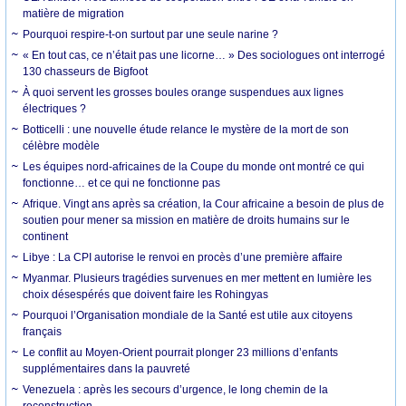
matière de migration
Pourquoi respire-t-on surtout par une seule narine ?
« En tout cas, ce n’était pas une licorne… » Des sociologues ont interrogé
130 chasseurs de Bigfoot
À quoi servent les grosses boules orange suspendues aux lignes
électriques ?
Botticelli : une nouvelle étude relance le mystère de la mort de son
célèbre modèle
Les équipes nord-africaines de la Coupe du monde ont montré ce qui
fonctionne… et ce qui ne fonctionne pas
Afrique. Vingt ans après sa création, la Cour africaine a besoin de plus de
soutien pour mener sa mission en matière de droits humains sur le
continent
Libye : La CPI autorise le renvoi en procès d’une première affaire
Myanmar. Plusieurs tragédies survenues en mer mettent en lumière les
choix désespérés que doivent faire les Rohingyas
Pourquoi l’Organisation mondiale de la Santé est utile aux citoyens
français
Le conflit au Moyen-Orient pourrait plonger 23 millions d’enfants
supplémentaires dans la pauvreté
Venezuela : après les secours d’urgence, le long chemin de la
reconstruction