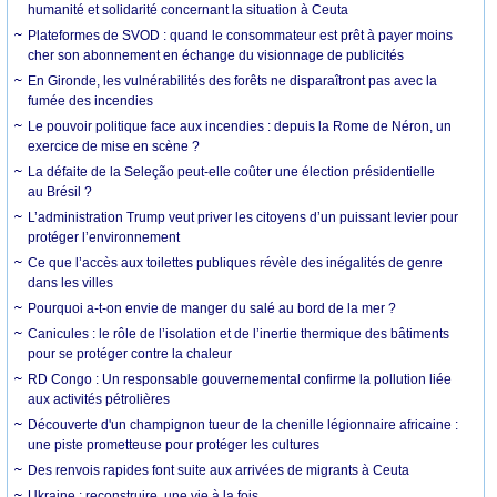
humanité et solidarité concernant la situation à Ceuta
Plateformes de SVOD : quand le consommateur est prêt à payer moins
cher son abonnement en échange du visionnage de publicités
En Gironde, les vulnérabilités des forêts ne disparaîtront pas avec la
fumée des incendies
Le pouvoir politique face aux incendies : depuis la Rome de Néron, un
exercice de mise en scène ?
La défaite de la Seleção peut-elle coûter une élection présidentielle
au Brésil ?
L’administration Trump veut priver les citoyens d’un puissant levier pour
protéger l’environnement
Ce que l’accès aux toilettes publiques révèle des inégalités de genre
dans les villes
Pourquoi a-t-on envie de manger du salé au bord de la mer ?
Canicules : le rôle de l’isolation et de l’inertie thermique des bâtiments
pour se protéger contre la chaleur
RD Congo : Un responsable gouvernemental confirme la pollution liée
aux activités pétrolières
Découverte d'un champignon tueur de la chenille légionnaire africaine :
une piste prometteuse pour protéger les cultures
Des renvois rapides font suite aux arrivées de migrants à Ceuta
Ukraine : reconstruire, une vie à la fois