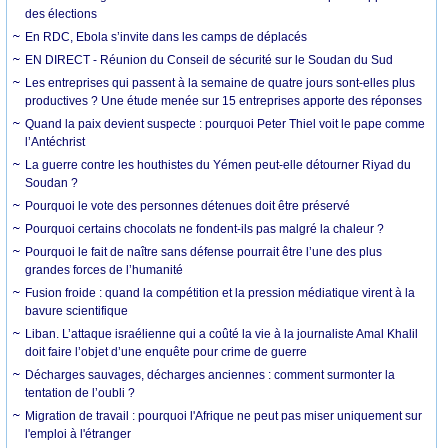
des élections
En RDC, Ebola s’invite dans les camps de déplacés
EN DIRECT - Réunion du Conseil de sécurité sur le Soudan du Sud
Les entreprises qui passent à la semaine de quatre jours sont-elles plus
productives ? Une étude menée sur 15 entreprises apporte des réponses
Quand la paix devient suspecte : pourquoi Peter Thiel voit le pape comme
l’Antéchrist
La guerre contre les houthistes du Yémen peut-elle détourner Riyad du
Soudan ?
Pourquoi le vote des personnes détenues doit être préservé
Pourquoi certains chocolats ne fondent-ils pas malgré la chaleur ?
Pourquoi le fait de naître sans défense pourrait être l’une des plus
grandes forces de l’humanité
Fusion froide : quand la compétition et la pression médiatique virent à la
bavure scientifique
Liban. L’attaque israélienne qui a coûté la vie à la journaliste Amal Khalil
doit faire l’objet d’une enquête pour crime de guerre
Décharges sauvages, décharges anciennes : comment surmonter la
tentation de l’oubli ?
Migration de travail : pourquoi l'Afrique ne peut pas miser uniquement sur
l'emploi à l'étranger