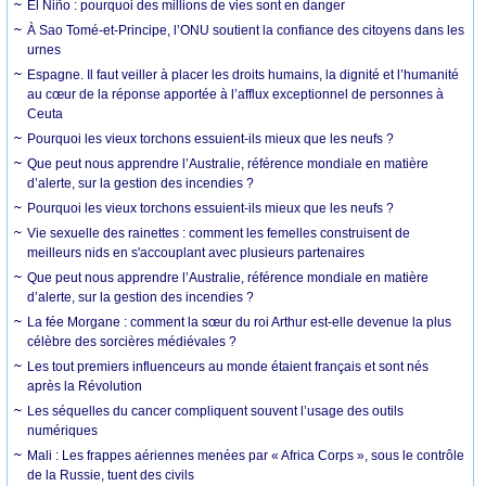
El Niño : pourquoi des millions de vies sont en danger
À Sao Tomé-et-Principe, l’ONU soutient la confiance des citoyens dans les
urnes
Espagne. Il faut veiller à placer les droits humains, la dignité et l’humanité
au cœur de la réponse apportée à l’afflux exceptionnel de personnes à
Ceuta
Pourquoi les vieux torchons essuient-ils mieux que les neufs ?
Que peut nous apprendre l’Australie, référence mondiale en matière
d’alerte, sur la gestion des incendies ?
Pourquoi les vieux torchons essuient-ils mieux que les neufs ?
Vie sexuelle des rainettes : comment les femelles construisent de
meilleurs nids en s'accouplant avec plusieurs partenaires
Que peut nous apprendre l’Australie, référence mondiale en matière
d’alerte, sur la gestion des incendies ?
La fée Morgane : comment la sœur du roi Arthur est-elle devenue la plus
célèbre des sorcières médiévales ?
Les tout premiers influenceurs au monde étaient français et sont nés
après la Révolution
Les séquelles du cancer compliquent souvent l’usage des outils
numériques
Mali : Les frappes aériennes menées par « Africa Corps », sous le contrôle
de la Russie, tuent des civils