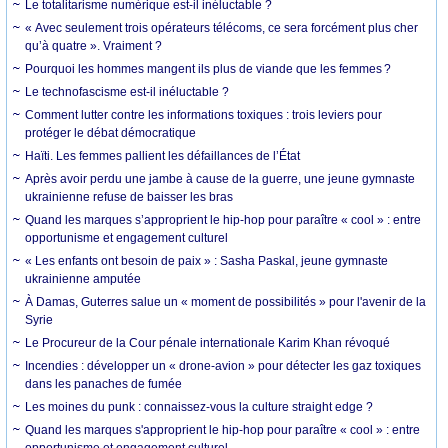
Le totalitarisme numérique est-il inéluctable ?
« Avec seulement trois opérateurs télécoms, ce sera forcément plus cher
qu’à quatre ». Vraiment ?
Pourquoi les hommes mangent ils plus de viande que les femmes ?
Le technofascisme est-il inéluctable ?
Comment lutter contre les informations toxiques : trois leviers pour
protéger le débat démocratique
Haïti. Les femmes pallient les défaillances de l’État
Après avoir perdu une jambe à cause de la guerre, une jeune gymnaste
ukrainienne refuse de baisser les bras
Quand les marques s’approprient le hip-hop pour paraître « cool » : entre
opportunisme et engagement culturel
« Les enfants ont besoin de paix » : Sasha Paskal, jeune gymnaste
ukrainienne amputée
À Damas, Guterres salue un « moment de possibilités » pour l'avenir de la
Syrie
Le Procureur de la Cour pénale internationale Karim Khan révoqué
Incendies : développer un « drone-avion » pour détecter les gaz toxiques
dans les panaches de fumée
Les moines du punk : connaissez-vous la culture straight edge ?
Quand les marques s'approprient le hip-hop pour paraître « cool » : entre
opportunisme et engagement culturel