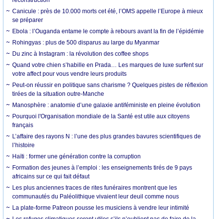
Canicule : près de 10.000 morts cet été, l’OMS appelle l’Europe à mieux
se préparer
Ebola : l’Ouganda entame le compte à rebours avant la fin de l’épidémie
Rohingyas : plus de 500 disparus au large du Myanmar
Du zinc à Instagram : la révolution des coffee shops
Quand votre chien s’habille en Prada… Les marques de luxe surfent sur
votre affect pour vous vendre leurs produits
Peut-on réussir en politique sans charisme ? Quelques pistes de réflexion
tirées de la situation outre-Manche
Manosphère : anatomie d’une galaxie antiféministe en pleine évolution
Pourquoi l'Organisation mondiale de la Santé est utile aux citoyens
français
L’affaire des rayons N : l’une des plus grandes bavures scientifiques de
l’histoire
Haïti : former une génération contre la corruption
Formation des jeunes à l’emploi : les enseignements tirés de 9 pays
africains sur ce qui fait défaut
Les plus anciennes traces de rites funéraires montrent que les
communautés du Paléolithique vivaient leur deuil comme nous
La plate-forme Patreon pousse les musiciens à vendre leur intimité
Les refuges climatiques seront utiles s’ils n’oublient pas de faire de la