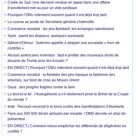
Corée du Sud. Une décision rendue en appel dans une affaire
d’avortement met au jour un vide juridique
Pourquoi l’ONU intervient souvent quand il est déjà trop tard
La course au poste de Secrétaire général s'intensifie
Commerce mondial : les prix flambent, les échanges ralentissent
Syrie : parmi les disparus, quelques survivants
Détroit d'Ormuz : Guterres appelle à stopper une escalade « hors de
contrôle »
Alcools américains invendus : faut-il profiter des nouveaux droits de
douane de Trump pour les écouler ?
EN DIRECT | Pourquoi l’ONU intervient souvent quand il est déjà trop tard
Commerce mondial : la flambée des prix masque la faiblesse des
volumes, sur fond de crise au Moyen-Orient
Gaza : des progrès fragiles contre la faim
Le foot et la foi : l’évangélisme a-t-il réellement privé le Brésil de la Coupe
du monde ?
Inde : Recours excessif à la force contre des manifestations d’étudiants
Face aux 300 000 décès annuels par noyade, l’OMS dévoile un plan de
prévention
EN DIRECT | Comment mieux empêcher les différends de dégénérer en
conflits ?