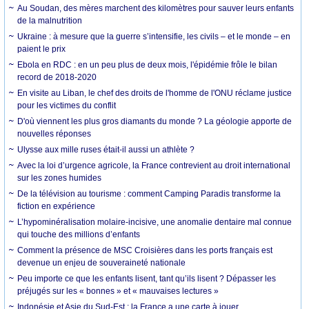
Au Soudan, des mères marchent des kilomètres pour sauver leurs enfants
de la malnutrition
Ukraine : à mesure que la guerre s’intensifie, les civils – et le monde – en
paient le prix
Ebola en RDC : en un peu plus de deux mois, l'épidémie frôle le bilan
record de 2018-2020
En visite au Liban, le chef des droits de l'homme de l'ONU réclame justice
pour les victimes du conflit
D'où viennent les plus gros diamants du monde ? La géologie apporte de
nouvelles réponses
Ulysse aux mille ruses était-il aussi un athlète ?
Avec la loi d’urgence agricole, la France contrevient au droit international
sur les zones humides
De la télévision au tourisme : comment Camping Paradis transforme la
fiction en expérience
L’hypominéralisation molaire-incisive, une anomalie dentaire mal connue
qui touche des millions d’enfants
Comment la présence de MSC Croisières dans les ports français est
devenue un enjeu de souveraineté nationale
Peu importe ce que les enfants lisent, tant qu’ils lisent ? Dépasser les
préjugés sur les « bonnes » et « mauvaises lectures »
Indonésie et Asie du Sud-Est : la France a une carte à jouer