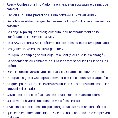
Avec « Confessions II », Madonna orchestre un écosystème de marque
complet
Canicule : quelles protections le droit offre-t-il aux travailleurs ?
Dans le massif des Bauges, le mystère de l’or qu'on trouve au milieu des
calcaires
Les enjeux politiques et religieux autour du bombardement de la
cathédrale de la Dormition à Kiev
Le « SAVE America Act » : réforme de bon sens ou manœuvre partisane ?
Les gauchers votent-ils plus à gauche ?
Pourquoi le camping séduit toujours autant (alors que tout a changé)
La sonobiopsie ou comment les ultrasons font parler les tissus sans les
opérer
Dans la famille Darwin, vous connaissiez Charles, découvrez Francis
Pourquoi l’algue « Ostreopsis » envahit-elle la côte basque chaque été ?
Afrique : pourquoi les décisions des tribunaux des droits humains restent
souvent lettre morte
Covid long : et si ce n'était pas une seule maladie, mais plusieurs ?
Qu’arrive-t-il à votre sang lorsque vous êtes stressé ?
« Vos trajets quotidiens sont plus dangereux que mon ancien métier »
Quel consentement autochtone ? Ce que nous apprend un exemple venu
d’ailleurs