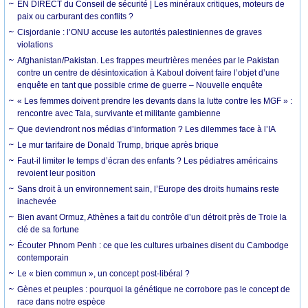
EN DIRECT du Conseil de sécurité | Les minéraux critiques, moteurs de
paix ou carburant des conflits ?
Cisjordanie : l’ONU accuse les autorités palestiniennes de graves
violations
Afghanistan/Pakistan. Les frappes meurtrières menées par le Pakistan
contre un centre de désintoxication à Kaboul doivent faire l’objet d’une
enquête en tant que possible crime de guerre – Nouvelle enquête
« Les femmes doivent prendre les devants dans la lutte contre les MGF » :
rencontre avec Tala, survivante et militante gambienne
Que deviendront nos médias d’information ? Les dilemmes face à l’IA
Le mur tarifaire de Donald Trump, brique après brique
Faut-il limiter le temps d’écran des enfants ? Les pédiatres américains
revoient leur position
Sans droit à un environnement sain, l’Europe des droits humains reste
inachevée
Bien avant Ormuz, Athènes a fait du contrôle d’un détroit près de Troie la
clé de sa fortune
Écouter Phnom Penh : ce que les cultures urbaines disent du Cambodge
contemporain
Le « bien commun », un concept post-libéral ?
Gènes et peuples : pourquoi la génétique ne corrobore pas le concept de
race dans notre espèce