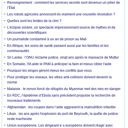
Renseignement : comment les services secrets sont devenus un pilier de
l’État
Les robots agricoles annoncent-ils vraiment une nouvelle révolution ?
Quelles sont les limites de la clim ?
L’éclipse solaire, un spectacle impressionnant source de mythes et de
découvertes scientifiques
Un journaliste condamné à un an de prison au Mali
En Afrique, les soins de santé passent aussi par les familles et les
communautés
Sri Lanka : l’ONU réclame justice, vingt ans après le massacre de Muttur
En Somalie, l'IA aide le PAM à anticiper la faim et mieux cibler l'aide
Pourquoi les singes gèrent mieux les conflits que nous
Pour protéger les oiseaux, les vitres anti-collision doivent devenir la
norme
Malaisie : le renvoi forcé de réfugiés du Myanmar met des vies en danger
En RDC, l’épidémie d’Ebola sans précédent propulse la recherche de
nouveaux traitements
Afghanistan : les coupes dans l’aide aggravent la malnutrition infantile
Liban : six ans après l'explosion du port de Beyrouth, la quête de justice
reste inachevée
Union européenne. Les dirigeant·e·s européens doivent réagir avec