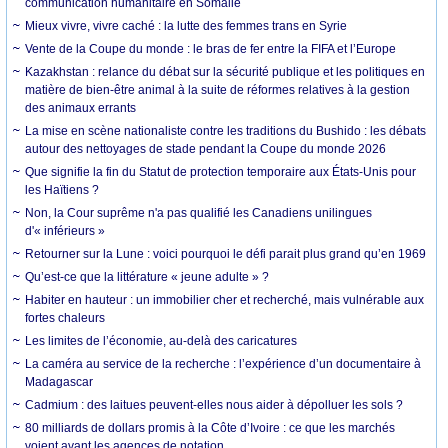
communication humanitaire en Somalie
Mieux vivre, vivre caché : la lutte des femmes trans en Syrie
Vente de la Coupe du monde : le bras de fer entre la FIFA et l’Europe
Kazakhstan : relance du débat sur la sécurité publique et les politiques en
matière de bien-être animal à la suite de réformes relatives à la gestion
des animaux errants
La mise en scène nationaliste contre les traditions du Bushido : les débats
autour des nettoyages de stade pendant la Coupe du monde 2026
Que signifie la fin du Statut de protection temporaire aux États-Unis pour
les Haïtiens ?
Non, la Cour suprême n'a pas qualifié les Canadiens unilingues
d'« inférieurs »
Retourner sur la Lune : voici pourquoi le défi parait plus grand qu’en 1969
Qu’est-ce que la littérature « jeune adulte » ?
Habiter en hauteur : un immobilier cher et recherché, mais vulnérable aux
fortes chaleurs
Les limites de l’économie, au-delà des caricatures
La caméra au service de la recherche : l’expérience d’un documentaire à
Madagascar
Cadmium : des laitues peuvent-elles nous aider à dépolluer les sols ?
80 milliards de dollars promis à la Côte d’Ivoire : ce que les marchés
voient avant les agences de notation