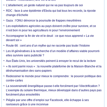
L'allaitement, un geste naturel qui ne va pas toujours de soi
RDC : face à une épidémie d'Ebola qui bat tous les records, la riposte
change d'échelle
Gaza : l’ONU dénonce la poursuite de frappes meurtrières
Les exploitations agricoles au pays doivent croître pour survivre, et ce
n’est bon ni pour les agriculteurs ni pour l’environnement
Accompagner la fin de vie et le deuil : ce que nous apprend « La vie
devant soi »
Route 66 : cent ans d’un mythe qui ne raconte pas toute l’histoire
Les IA génératives à la recherche d’un modèle d’affaires viable pourront-
elles survivre sans publicité ?
Aux États-Unis, les universités peinent à enrayer le recul de la lecture
« Ils sont parmi nous » : la nouvelle plateforme de la Maison-Blanche et la
déshumanisation des sans-papiers
Redessiner le monde pour mieux le comprendre : le pouvoir politique des
contre-cartes
La souveraineté énergétique passe-t-elle forcément par l’électrification ?
L’exemple du solaire thermique, mieux développé dans d’autres pays pas
forcément plus ensoleillés
Piégée par une offre d’emploi sur Facebook, elle échappe à ses
ravisseurs grâce à une inconnue