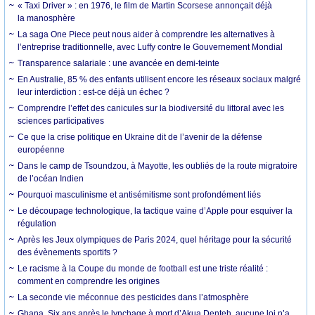
« Taxi Driver » : en 1976, le film de Martin Scorsese annonçait déjà
la manosphère
La saga One Piece peut nous aider à comprendre les alternatives à
l’entreprise traditionnelle, avec Luffy contre le Gouvernement Mondial
Transparence salariale : une avancée en demi-teinte
En Australie, 85 % des enfants utilisent encore les réseaux sociaux malgré
leur interdiction : est-ce déjà un échec ?
Comprendre l’effet des canicules sur la biodiversité du littoral avec les
sciences participatives
Ce que la crise politique en Ukraine dit de l’avenir de la défense
européenne
Dans le camp de Tsoundzou, à Mayotte, les oubliés de la route migratoire
de l’océan Indien
Pourquoi masculinisme et antisémitisme sont profondément liés
Le découpage technologique, la tactique vaine d’Apple pour esquiver la
régulation
Après les Jeux olympiques de Paris 2024, quel héritage pour la sécurité
des évènements sportifs ?
Le racisme à la Coupe du monde de football est une triste réalité :
comment en comprendre les origines
La seconde vie méconnue des pesticides dans l’atmosphère
Ghana. Six ans après le lynchage à mort d’Akua Denteh, aucune loi n’a