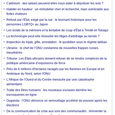
Cadmium : des laitues peuvent-elles nous aider à dépolluer les sols ?
Habiter en hauteur : un immobilier cher et recherché, mais vulnérable aux
fortes chaleurs
Refusé par l'État, exigé par la rue : le tournant historique pour les
personnes LGBTQ+ au Japon
Les éclats de la mémoire et la tentative de coup d'État à Trinité-et-Tobago
La technologie peut-elle résoudre les litiges d'arbitrage au kendo ?
Inspection du hijab, gifle, arrestation : le quotidien sous le régime taliban
Ukraine : le chef de l’ONU condamne de nouvelles frappes russes
meurtrières
Tribune. Les États africains doivent refuser de se rendre complices de la
politique américaine d’expulsions de force
Près de 6 millions d'hectares ravagés par les flammes en Europe et en
Amérique du Nord, selon l'ONU
L’Afrique de l’Ouest et du Centre menacée par une catastrophe
alimentaire
Traite des êtres humains : les nouveaux esclaves derrière les
escroqueries en ligne
Ouganda : l’ONU dénonce un verrouillage accéléré du pouvoir après les
élections
De la communication de crise aux voix des communautés : réinventer la