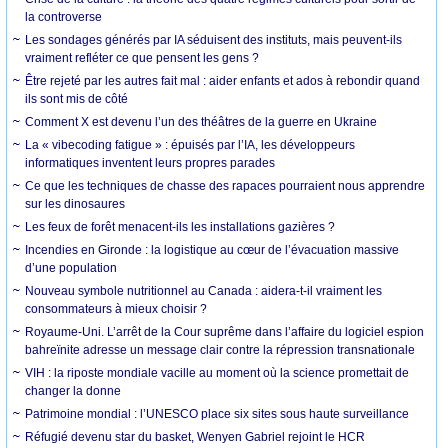
la controverse
Les sondages générés par IA séduisent des instituts, mais peuvent-ils
vraiment refléter ce que pensent les gens ?
Être rejeté par les autres fait mal : aider enfants et ados à rebondir quand
ils sont mis de côté
Comment X est devenu l’un des théâtres de la guerre en Ukraine
La « vibecoding fatigue » : épuisés par l’IA, les développeurs
informatiques inventent leurs propres parades
Ce que les techniques de chasse des rapaces pourraient nous apprendre
sur les dinosaures
Les feux de forêt menacent-ils les installations gazières ?
Incendies en Gironde : la logistique au cœur de l’évacuation massive
d’une population
Nouveau symbole nutritionnel au Canada : aidera-t-il vraiment les
consommateurs à mieux choisir ?
Royaume-Uni. L’arrêt de la Cour suprême dans l’affaire du logiciel espion
bahreïnite adresse un message clair contre la répression transnationale
VIH : la riposte mondiale vacille au moment où la science promettait de
changer la donne
Patrimoine mondial : l’UNESCO place six sites sous haute surveillance
Réfugié devenu star du basket, Wenyen Gabriel rejoint le HCR