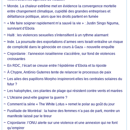
Monde. La chaleur extrême met en évidence la convergence mortelle
entre changement climatique, cupidité des grandes entreprises et
défaillance politique, alors que les droits partent en fumée
« Me faire soigner rapidement m’a sauvé la vie » : Justin Singo Nguma,
survivant d’Ebola
Haïti : les violences sexuelles s'intensifient à un rythme alarmant
Inde. La poursuite des exportations d’armes vers Israël entraîne un risque
de complicité dans le génocide en cours à Gaza – nouvelle enquête
Cisjordanie : l'annexion israélienne s'accélère, sur fond de violences
croissantes
En RDC, l’écart se creuse entre l’épidémie d’Ebola et la riposte
À Chypre, António Guterres tente de relancer le processus de paix
Les ailes des papillons Morpho inspireront-elles les centrales solaires du
futur ?
Les halophytes, ces plantes de plage qui résistent contre vents et marées
L’Ukraine peut-elle gagner la guerre ?
Comment la série « The White Lotus » remet le polar au goût du jour
Fusillade de Montréal : la haine des femmes n’a pas de parti, montre un
manifeste laissé par le tireur
Cisjordanie: l’ONU alerte sur une violence et une annexion qui ne font
qu’empirer