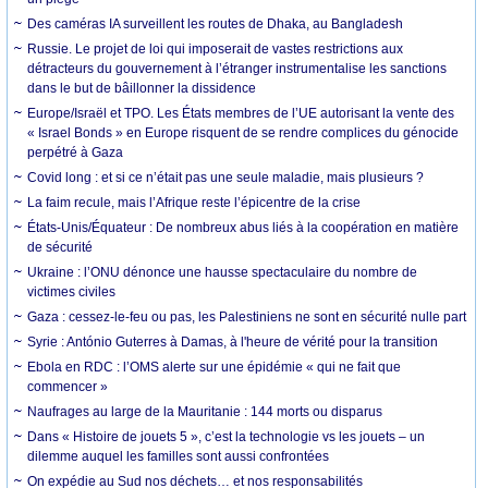
Des caméras IA surveillent les routes de Dhaka, au Bangladesh
Russie. Le projet de loi qui imposerait de vastes restrictions aux
détracteurs du gouvernement à l’étranger instrumentalise les sanctions
dans le but de bâillonner la dissidence
Europe/Israël et TPO. Les États membres de l’UE autorisant la vente des
« Israel Bonds » en Europe risquent de se rendre complices du génocide
perpétré à Gaza
Covid long : et si ce n’était pas une seule maladie, mais plusieurs ?
La faim recule, mais l’Afrique reste l’épicentre de la crise
États-Unis/Équateur : De nombreux abus liés à la coopération en matière
de sécurité
Ukraine : l’ONU dénonce une hausse spectaculaire du nombre de
victimes civiles
Gaza : cessez-le-feu ou pas, les Palestiniens ne sont en sécurité nulle part
Syrie : António Guterres à Damas, à l'heure de vérité pour la transition
Ebola en RDC : l’OMS alerte sur une épidémie « qui ne fait que
commencer »
Naufrages au large de la Mauritanie : 144 morts ou disparus
Dans « Histoire de jouets 5 », c’est la technologie vs les jouets – un
dilemme auquel les familles sont aussi confrontées
On expédie au Sud nos déchets… et nos responsabilités