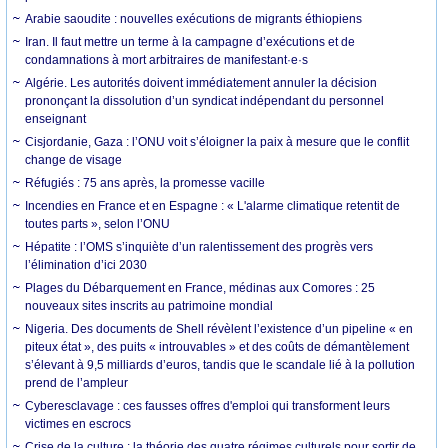
Arabie saoudite : nouvelles exécutions de migrants éthiopiens
Iran. Il faut mettre un terme à la campagne d’exécutions et de
condamnations à mort arbitraires de manifestant·e·s
Algérie. Les autorités doivent immédiatement annuler la décision
prononçant la dissolution d’un syndicat indépendant du personnel
enseignant
Cisjordanie, Gaza : l’ONU voit s’éloigner la paix à mesure que le conflit
change de visage
Réfugiés : 75 ans après, la promesse vacille
Incendies en France et en Espagne : « L'alarme climatique retentit de
toutes parts », selon l’ONU
Hépatite : l’OMS s’inquiète d’un ralentissement des progrès vers
l’élimination d’ici 2030
Plages du Débarquement en France, médinas aux Comores : 25
nouveaux sites inscrits au patrimoine mondial
Nigeria. Des documents de Shell révèlent l’existence d’un pipeline « en
piteux état », des puits « introuvables » et des coûts de démantèlement
s’élevant à 9,5 milliards d’euros, tandis que le scandale lié à la pollution
prend de l’ampleur
Cyberesclavage : ces fausses offres d'emploi qui transforment leurs
victimes en escrocs
Crise de la culture : la théorie des quatre régimes culturels pour sortir de