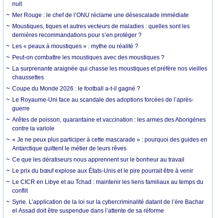
nuit
Mer Rouge : le chef de l’ONU réclame une désescalade immédiate
Moustiques, tiques et autres vecteurs de maladies : quelles sont les
dernières recommandations pour s’en protéger ?
Les « peaux à moustiques » : mythe ou réalité ?
Peut-on combattre les moustiques avec des moustiques ?
La surprenante araignée qui chasse les moustiques et préfère nos vieilles
chaussettes
Coupe du Monde 2026 : le football a-t-il gagné ?
Le Royaume-Uni face au scandale des adoptions forcées de l’après-
guerre
Arêtes de poisson, quarantaine et vaccination : les armes des Aborigènes
contre la variole
« Je ne peux plus participer à cette mascarade » : pourquoi des guides en
Antarctique quittent le métier de leurs rêves
Ce que les dératiseurs nous apprennent sur le bonheur au travail
Le prix du bœuf explose aux États-Unis et le pire pourrait être à venir
Le CICR en Libye et au Tchad : maintenir les liens familiaux au temps du
conflit
Syrie. L’application de la loi sur la cybercriminalité datant de l’ère Bachar
el Assad doit être suspendue dans l’attente de sa réforme