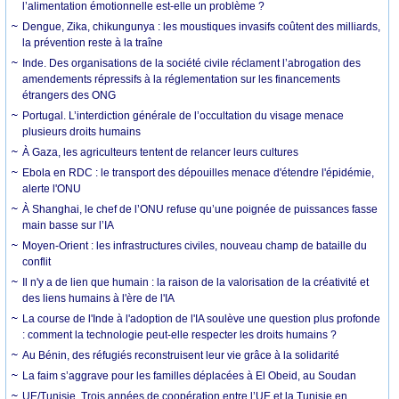
l’alimentation émotionnelle est-elle un problème ?
Dengue, Zika, chikungunya : les moustiques invasifs coûtent des milliards,
la prévention reste à la traîne
Inde. Des organisations de la société civile réclament l’abrogation des
amendements répressifs à la réglementation sur les financements
étrangers des ONG
Portugal. L’interdiction générale de l’occultation du visage menace
plusieurs droits humains
À Gaza, les agriculteurs tentent de relancer leurs cultures
Ebola en RDC : le transport des dépouilles menace d'étendre l'épidémie,
alerte l'ONU
À Shanghai, le chef de l’ONU refuse qu’une poignée de puissances fasse
main basse sur l’IA
Moyen-Orient : les infrastructures civiles, nouveau champ de bataille du
conflit
Il n'y a de lien que humain : la raison de la valorisation de la créativité et
des liens humains à l'ère de l'IA
La course de l'Inde à l'adoption de l'IA soulève une question plus profonde
: comment la technologie peut-elle respecter les droits humains ?
Au Bénin, des réfugiés reconstruisent leur vie grâce à la solidarité
La faim s’aggrave pour les familles déplacées à El Obeid, au Soudan
UE/Tunisie. Trois années de coopération entre l’UE et la Tunisie en