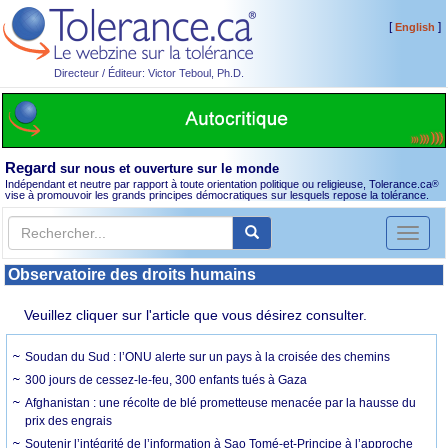
[
]
English
Directeur / Éditeur: Victor Teboul, Ph.D.
Regard
sur nous et ouverture sur le monde
Indépendant et neutre par rapport à toute orientation politique ou religieuse, Tolerance.ca
®
vise à promouvoir les grands principes démocratiques sur lesquels repose la tolérance.
Toggl
naviga
Observatoire des droits humains
Veuillez cliquer sur l'article que vous désirez consulter.
Soudan du Sud : l’ONU alerte sur un pays à la croisée des chemins
300 jours de cessez-le-feu, 300 enfants tués à Gaza
Afghanistan : une récolte de blé prometteuse menacée par la hausse du
prix des engrais
Soutenir l’intégrité de l’information à Sao Tomé-et-Principe à l’approche