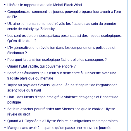
Libérez le rappeur marocain Mehdi Black Wind
Compétences : comment les jeunes peuvent préparer leur avenir à l’ère
de l’IA
Ukraine : un remaniement qui révèle les fractures au sein du premier
cercle de Volodymyr Zelensky
Les centres de données spatiaux posent aussi des risques écologiques.
Qu’en dit le droit ?
L’IA générative, une révolution dans les comportements politiques et
électoraux ?
Pourquoi la transition écologique fâche-t-elle les campagnes ?
Quand l’État vacille, qui gouverne encore ?
Santé des étudiants : plus d’un sur deux entre à l’université avec une
fragilité physique ou mentale
Taylor au pays des Soviets : quand Lénine s'inspirait de l'organisation
scientifique du travail
Haïti : des lueurs d’espoir malgré la violence des gangs et l’incertitude
politique
Se faire attacher pour résister aux Sirènes : ce que le choix d’Ulysse
révèle du droit
Quand « L’Odyssée » d’Ulysse éclaire les migrations contemporaines
Manger sans avoir faim parce qu’on passe une mauvaise journée :