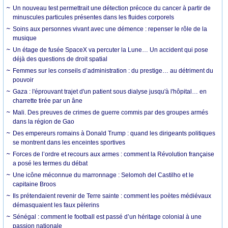
Un nouveau test permettrait une détection précoce du cancer à partir de
minuscules particules présentes dans les fluides corporels
Soins aux personnes vivant avec une démence : repenser le rôle de la
musique
Un étage de fusée SpaceX va percuter la Lune… Un accident qui pose
déjà des questions de droit spatial
Femmes sur les conseils d’administration : du prestige… au détriment du
pouvoir
Gaza : l'éprouvant trajet d'un patient sous dialyse jusqu'à l'hôpital… en
charrette tirée par un âne
Mali. Des preuves de crimes de guerre commis par des groupes armés
dans la région de Gao
Des empereurs romains à Donald Trump : quand les dirigeants politiques
se montrent dans les enceintes sportives
Forces de l’ordre et recours aux armes : comment la Révolution française
a posé les termes du débat
Une icône méconnue du marronnage : Selomoh del Castilho et le
capitaine Broos
Ils prétendaient revenir de Terre sainte : comment les poètes médiévaux
démasquaient les faux pèlerins
Sénégal : comment le football est passé d’un héritage colonial à une
passion nationale