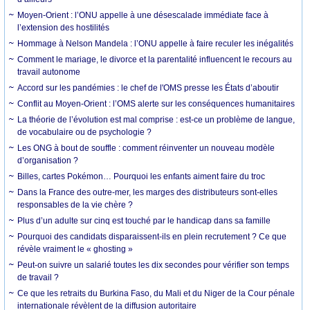
Moyen-Orient : l’ONU appelle à une désescalade immédiate face à
l’extension des hostilités
Hommage à Nelson Mandela : l’ONU appelle à faire reculer les inégalités
Comment le mariage, le divorce et la parentalité influencent le recours au
travail autonome
Accord sur les pandémies : le chef de l'OMS presse les États d’aboutir
Conflit au Moyen-Orient : l’OMS alerte sur les conséquences humanitaires
La théorie de l’évolution est mal comprise : est-ce un problème de langue,
de vocabulaire ou de psychologie ?
Les ONG à bout de souffle : comment réinventer un nouveau modèle
d’organisation ?
Billes, cartes Pokémon… Pourquoi les enfants aiment faire du troc
Dans la France des outre-mer, les marges des distributeurs sont-elles
responsables de la vie chère ?
Plus d’un adulte sur cinq est touché par le handicap dans sa famille
Pourquoi des candidats disparaissent-ils en plein recrutement ? Ce que
révèle vraiment le « ghosting »
Peut-on suivre un salarié toutes les dix secondes pour vérifier son temps
de travail ?
Ce que les retraits du Burkina Faso, du Mali et du Niger de la Cour pénale
internationale révèlent de la diffusion autoritaire