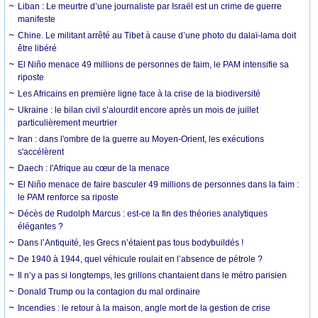
Liban : Le meurtre d’une journaliste par Israël est un crime de guerre
manifeste
Chine. Le militant arrêté au Tibet à cause d’une photo du dalaï-lama doit
être libéré
El Niño menace 49 millions de personnes de faim, le PAM intensifie sa
riposte
Les Africains en première ligne face à la crise de la biodiversité
Ukraine : le bilan civil s’alourdit encore après un mois de juillet
particulièrement meurtrier
Iran : dans l'ombre de la guerre au Moyen-Orient, les exécutions
s'accélèrent
Daech : l'Afrique au cœur de la menace
El Niño menace de faire basculer 49 millions de personnes dans la faim :
le PAM renforce sa riposte
Décès de Rudolph Marcus : est-ce la fin des théories analytiques
élégantes ?
Dans l’Antiquité, les Grecs n’étaient pas tous bodybuildés !
De 1940 à 1944, quel véhicule roulait en l’absence de pétrole ?
Il n’y a pas si longtemps, les grillons chantaient dans le métro parisien
Donald Trump ou la contagion du mal ordinaire
Incendies : le retour à la maison, angle mort de la gestion de crise