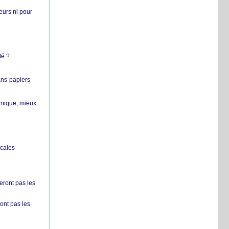
teurs ni pour
té ?
ans-papiers
ermique, mieux
ocales
ront pas les
nt pas les