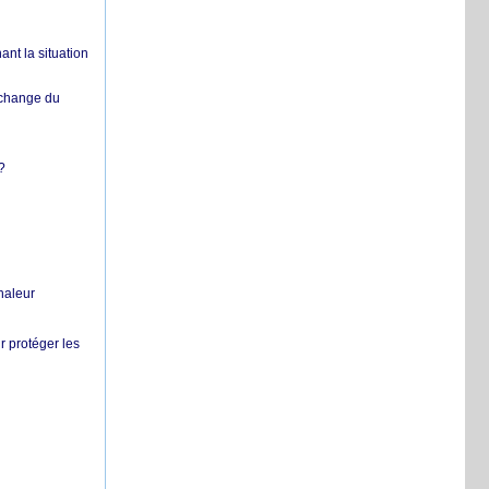
nt la situation
échange du
?
chaleur
r protéger les