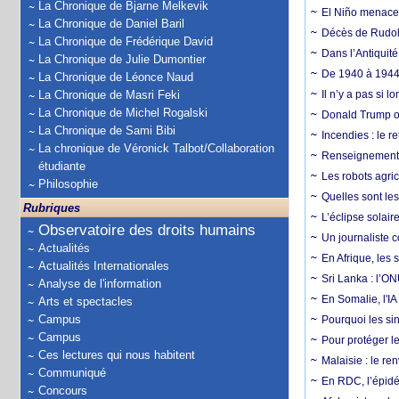
La Chronique de Bjarne Melkevik
El Niño menace d
La Chronique de Daniel Baril
Décès de Rudolp
La Chronique de Frédérique David
Dans l’Antiquité
La Chronique de Julie Dumontier
De 1940 à 1944,
La Chronique de Léonce Naud
La Chronique de Masri Feki
Il n’y a pas si 
La Chronique de Michel Rogalski
Donald Trump ou
La Chronique de Sami Bibi
Incendies : le r
La chronique de Véronick Talbot/Collaboration
Renseignement :
étudiante
Les robots agri
Philosophie
Quelles sont les 
Rubriques
L’éclipse solai
Observatoire des droits humains
Un journaliste 
Actualités
En Afrique, les 
Actualités Internationales
Sri Lanka : l’ON
Analyse de l'information
En Somalie, l'IA 
Arts et spectacles
Campus
Pourquoi les si
Campus
Pour protéger le
Ces lectures qui nous habitent
Malaisie : le r
Communiqué
En RDC, l’épidé
Concours