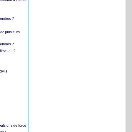
cendies ?
vec plusieurs
cendies ?
diévales ?
ivils
pulsions de force