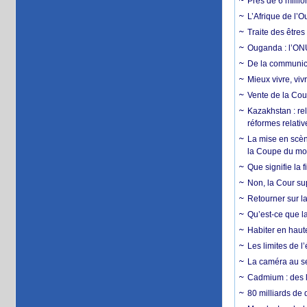
Près de 6 milli
L’Afrique de l’
Traite des êtres
Ouganda : l’ONU
De la communica
Mieux vivre, viv
Vente de la Coup
Kazakhstan : rel
réformes relativ
La mise en scène
la Coupe du m
Que signifie la 
Non, la Cour sup
Retourner sur la
Qu’est-ce que la
Habiter en haute
Les limites de l
La caméra au se
Cadmium : des l
80 milliards de 