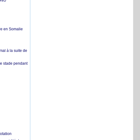
'ONU
re en Somalie
mal à la suite de
 de stade pendant
otation