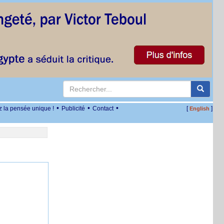
•
•
•
z la pensée unique !
Publicité
Contact
[
]
English