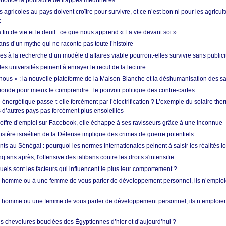
nonce la poursuite de frappes meurtrières
s agricoles au pays doivent croître pour survivre, et ce n’est bon ni pour les agricul
t
in de vie et le deuil : ce que nous apprend « La vie devant soi »
ans d’un mythe qui ne raconte pas toute l’histoire
es à la recherche d’un modèle d’affaires viable pourront-elles survivre sans publici
les universités peinent à enrayer le recul de la lecture
i nous » : la nouvelle plateforme de la Maison-Blanche et la déshumanisation des s
onde pour mieux le comprendre : le pouvoir politique des contre-cartes
énergétique passe-t-elle forcément par l’électrification ? L’exemple du solaire th
d’autres pays pas forcément plus ensoleillés
offre d’emploi sur Facebook, elle échappe à ses ravisseurs grâce à une inconnue
istère israélien de la Défense implique des crimes de guerre potentiels
nts au Sénégal : pourquoi les normes internationales peinent à saisir les réalités l
q ans après, l'offensive des talibans contre les droits s'intensifie
quels sont les facteurs qui influencent le plus leur comportement ?
homme ou à une femme de vous parler de développement personnel, ils n’emploie
homme ou une femme de vous parler de développement personnel, ils n’emploiero
es chevelures bouclées des Égyptiennes d’hier et d’aujourd’hui ?