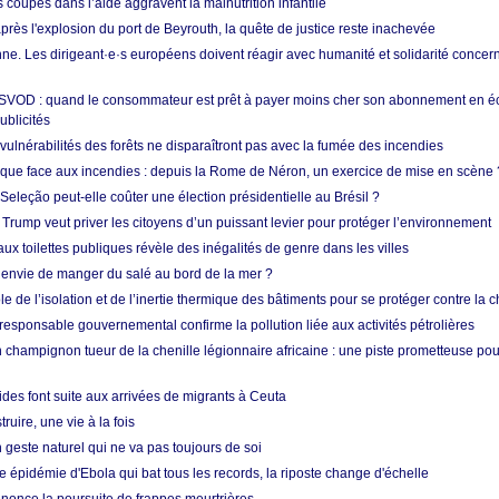
s coupes dans l’aide aggravent la malnutrition infantile
après l'explosion du port de Beyrouth, la quête de justice reste inachevée
e. Les dirigeant·e·s européens doivent réagir avec humanité et solidarité concerna
 SVOD : quand le consommateur est prêt à payer moins cher son abonnement en 
ublicités
vulnérabilités des forêts ne disparaîtront pas avec la fumée des incendies
tique face aux incendies : depuis la Rome de Néron, un exercice de mise en scène 
 Seleção peut-elle coûter une élection présidentielle au Brésil ?
 Trump veut priver les citoyens d’un puissant levier pour protéger l’environnement
ux toilettes publiques révèle des inégalités de genre dans les villes
 envie de manger du salé au bord de la mer ?
ôle de l’isolation et de l’inertie thermique des bâtiments pour se protéger contre la 
esponsable gouvernemental confirme la pollution liée aux activités pétrolières
 champignon tueur de la chenille légionnaire africaine : une piste prometteuse pou
des font suite aux arrivées de migrants à Ceuta
ruire, une vie à la fois
n geste naturel qui ne va pas toujours de soi
 épidémie d'Ebola qui bat tous les records, la riposte change d'échelle