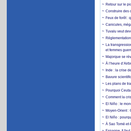
Retour sur le p
Construire des c
Feux de forêt : 
Canicules, mégaf
Tuvalu veut dev
Réglementation c
La transgression
et femmes guerr
Majorque se révo
À l’heure d’Airb
Inde : la crise 
Bavure scientif
Les plans de tra
Pourquoi Ceuta 
Comment la crise
El Niño : le mon
Moyen-Orient : 
El Niño : pourqu
À Sao Tomé-et-P
Espagne. Il faut