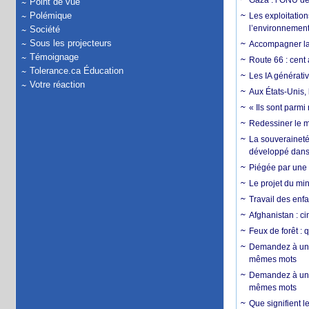
Gaza : l’ONU dé
Point de vue
Polémique
Les exploitation
l’environnemen
Société
Sous les projecteurs
Accompagner la f
Témoignage
Route 66 : cent 
Tolerance.ca Éducation
Les IA générativ
Votre réaction
Aux États-Unis, 
« Ils sont parm
Redessiner le m
La souveraineté 
développé dans 
Piégée par une 
Le projet du min
Travail des enfa
Afghanistan : cin
Feux de forêt : 
Demandez à un 
mêmes mots
Demandez à un 
mêmes mots
Que signifient l