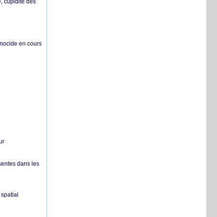
 cupidité des
énocide en cours
ur
sentes dans les
spatial