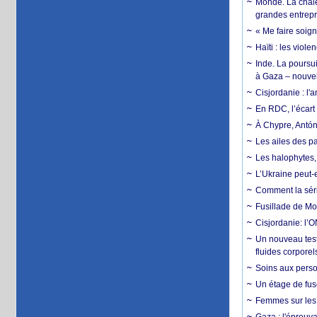
Monde. La chale
grandes entrepri
« Me faire soig
Haïti : les viol
Inde. La poursui
à Gaza – nouve
Cisjordanie : l'
En RDC, l’écart 
À Chypre, Antón
Les ailes des pa
Les halophytes, 
L’Ukraine peut-e
Comment la séri
Fusillade de Mon
Cisjordanie: l’O
Un nouveau test
fluides corporel
Soins aux perso
Un étage de fus
Femmes sur les 