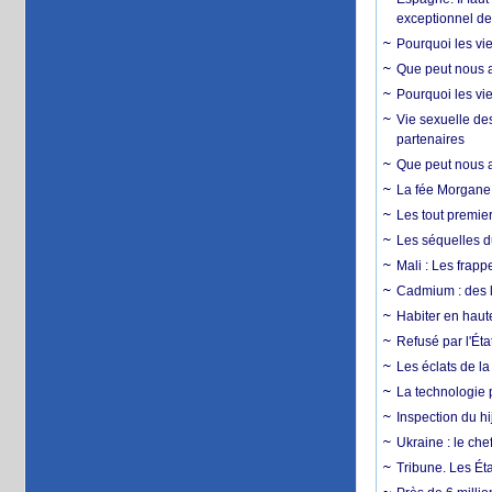
exceptionnel d
Pourquoi les vie
Que peut nous ap
Pourquoi les vie
Vie sexuelle des
partenaires
Que peut nous ap
La fée Morgane 
Les tout premier
Les séquelles d
Mali : Les frapp
Cadmium : des l
Habiter en haute
Refusé par l'Éta
Les éclats de la
La technologie p
Inspection du hij
Ukraine : le ch
Tribune. Les Éta