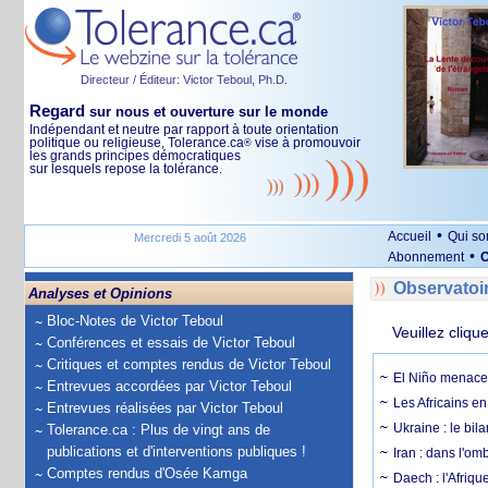
Directeur / Éditeur: Victor Teboul, Ph.D.
Regard
sur nous et ouverture sur le monde
Indépendant et neutre par rapport à toute orientation
politique ou religieuse, Tolerance.ca
vise à promouvoir
®
les grands principes démocratiques
sur lesquels repose la tolérance.
•
Accueil
Qui s
Mercredi 5 août 2026
•
Abonnement
O
Observatoi
Analyses et Opinions
Bloc-Notes de Victor Teboul
Veuillez cliqu
Conférences et essais de Victor Teboul
Critiques et comptes rendus de Victor Teboul
El Niño menace 
Entrevues accordées par Victor Teboul
Les Africains en
Entrevues réalisées par Victor Teboul
Ukraine : le bila
Tolerance.ca : Plus de vingt ans de
publications et d'interventions publiques !
Iran : dans l'om
Comptes rendus d'Osée Kamga
Daech : l'Afriq