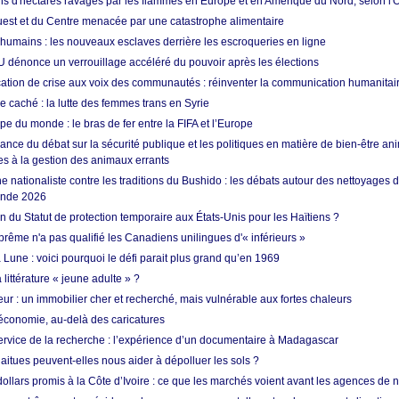
ons d'hectares ravagés par les flammes en Europe et en Amérique du Nord, selon l
Ouest et du Centre menacée par une catastrophe alimentaire
 humains : les nouveaux esclaves derrière les escroqueries en ligne
 dénonce un verrouillage accéléré du pouvoir après les élections
tion de crise aux voix des communautés : réinventer la communication humanitai
re caché : la lutte des femmes trans en Syrie
e du monde : le bras de fer entre la FIFA et l’Europe
ance du débat sur la sécurité publique et les politiques en matière de bien-être ani
es à la gestion des animaux errants
 nationaliste contre les traditions du Bushido : les débats autour des nettoyages
onde 2026
fin du Statut de protection temporaire aux États-Unis pour les Haïtiens ?
rême n'a pas qualifié les Canadiens unilingues d'« inférieurs »
 Lune : voici pourquoi le défi parait plus grand qu’en 1969
 littérature « jeune adulte » ?
ur : un immobilier cher et recherché, mais vulnérable aux fortes chaleurs
’économie, au-delà des caricatures
rvice de la recherche : l’expérience d’un documentaire à Madagascar
aitues peuvent-elles nous aider à dépolluer les sols ?
dollars promis à la Côte d’Ivoire : ce que les marchés voient avant les agences de n