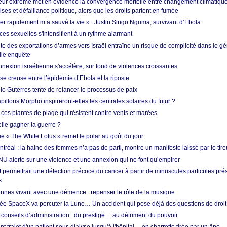
ur extrême met en évidence la convergence mortelle entre changement climatique,
ses et défaillance politique, alors que les droits partent en fumée
ner rapidement m’a sauvé la vie » : Justin Singo Nguma, survivant d’Ebola
ences sexuelles s'intensifient à un rythme alarmant
te des exportations d’armes vers Israël entraîne un risque de complicité dans le g
lle enquête
annexion israélienne s'accélère, sur fond de violences croissantes
se creuse entre l’épidémie d’Ebola et la riposte
io Guterres tente de relancer le processus de paix
pillons Morpho inspireront-elles les centrales solaires du futur ?
ces plantes de plage qui résistent contre vents et marées
lle gagner la guerre ?
e « The White Lotus » remet le polar au goût du jour
tréal : la haine des femmes n’a pas de parti, montre un manifeste laissé par le tire
NU alerte sur une violence et une annexion qui ne font qu’empirer
 permettrait une détection précoce du cancer à partir de minuscules particules pré
s
nnes vivant avec une démence : repenser le rôle de la musique
ée SpaceX va percuter la Lune… Un accident qui pose déjà des questions de droit 
conseils d’administration : du prestige… au détriment du pouvoir