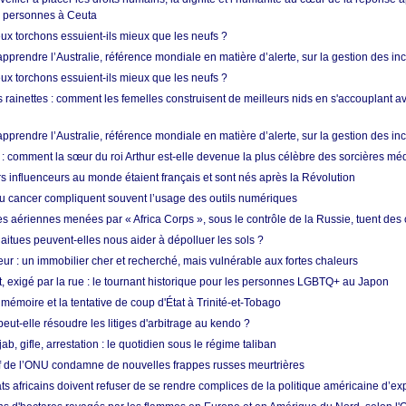
e personnes à Ceuta
ux torchons essuient-ils mieux que les neufs ?
prendre l’Australie, référence mondiale en matière d’alerte, sur la gestion des in
ux torchons essuient-ils mieux que les neufs ?
 rainettes : comment les femelles construisent de meilleurs nids en s'accouplant a
prendre l’Australie, référence mondiale en matière d’alerte, sur la gestion des in
: comment la sœur du roi Arthur est-elle devenue la plus célèbre des sorcières mé
s influenceurs au monde étaient français et sont nés après la Révolution
u cancer compliquent souvent l’usage des outils numériques
es aériennes menées par « Africa Corps », sous le contrôle de la Russie, tuent des c
aitues peuvent-elles nous aider à dépolluer les sols ?
ur : un immobilier cher et recherché, mais vulnérable aux fortes chaleurs
t, exigé par la rue : le tournant historique pour les personnes LGBTQ+ au Japon
 mémoire et la tentative de coup d'État à Trinité-et-Tobago
eut-elle résoudre les litiges d'arbitrage au kendo ?
ab, gifle, arrestation : le quotidien sous le régime taliban
ef de l’ONU condamne de nouvelles frappes russes meurtrières
ts africains doivent refuser de se rendre complices de la politique américaine d’ex