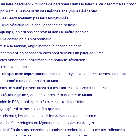
e faire basculer 49 millions de personnes dans la faim : le PAM renforce sa ripos
h Marcus : est-ce la fin des théories analytiques élégantes ?
, les Grecs n’étaient pas tous bodybuildés !
 quel véhicule roulait en l’absence de pétrole ?
longtemps, les grillons chantaient dans le métro parisien
 la contagion du mal ordinaire
etour à la maison, angle mort de la gestion de crise
 comment les services secrets sont devenus un pilier de l’État
coles annoncent-ils vraiment une nouvelle révolution ?
limites de la clim ?
re, un spectacle impressionnant source de mythes et de découvertes scientifiques
condamné à un an de prison au Mali
soins de santé passent aussi par les familles et les communautés
U réclame justice, vingt ans après le massacre de Muttur
aide le PAM à anticiper la faim et mieux cibler l'aide
nges gèrent mieux les conflits que nous
s oiseaux, les vitres anti-collision doivent devenir la norme
envoi forcé de réfugiés du Myanmar met des vies en danger
mie d’Ebola sans précédent propulse la recherche de nouveaux traitements