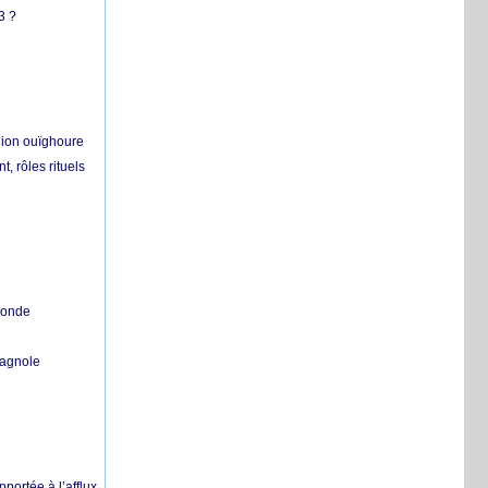
3 ?
égion ouïghoure
, rôles rituels
 monde
pagnole
pportée à l’afflux