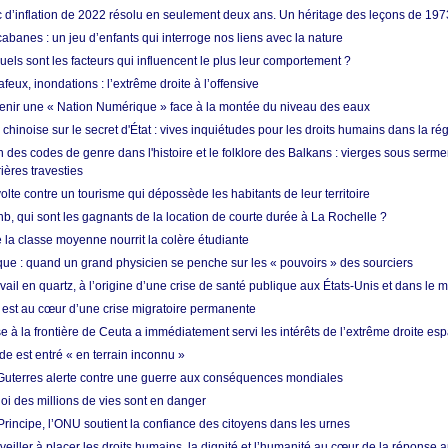
ic d’inflation de 2022 résolu en seulement deux ans. Un héritage des leçons de 197
abanes : un jeu d’enfants qui interroge nos liens avec la nature
quels sont les facteurs qui influencent le plus leur comportement ?
eux, inondations : l’extrême droite à l’offensive
enir une « Nation Numérique » face à la montée du niveau des eaux
hinoise sur le secret d'État : vives inquiétudes pour les droits humains dans la r
 des codes de genre dans l'histoire et le folklore des Balkans : vierges sous serment
ières travesties
lte contre un tourisme qui dépossède les habitants de leur territoire
nb, qui sont les gagnants de la location de courte durée à La Rochelle ?
de la classe moyenne nourrit la colère étudiante
ique : quand un grand physicien se penche sur les « pouvoirs » des sourciers
vail en quartz, à l’origine d’une crise de santé publique aux États-Unis et dans le
est au cœur d’une crise migratoire permanente
 à la frontière de Ceuta a immédiatement servi les intérêts de l’extrême droite es
de est entré « en terrain inconnu »
Guterres alerte contre une guerre aux conséquences mondiales
oi des millions de vies sont en danger
rincipe, l’ONU soutient la confiance des citoyens dans les urnes
 veiller à placer les droits humains, la dignité et l’humanité au cœur de la réponse a