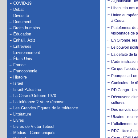
Afghanistan : le
COVID-19
Liban : six ans 
Débat
Union européenn
Diversité
à Ceuta
Document
Droits humains
Plateformes de
visionnage de p
Éducation
Enhaili, Aziz
En Gironde, les 
Entrevues
Le pouvoir poli
Environnement
La défaite de la
États-Unis
L’administration
France
Ce que l’accès a
Francophonie
Pourquoi a-t-on
Histoire
Canicules : le r
Israël
Israël-Palestine
RD Congo : Un r
La Crise d'Octobre 1970
Découverte d'un
La tolérance ? Votre réponse
cultures
Les Grandes Figures de la tolérance
Des renvois rapi
Littérature
Ukraine : reconst
Livres
L'allaitement, u
Livres de Victor Teboul
RDC : face à une
Médias - Communiqués