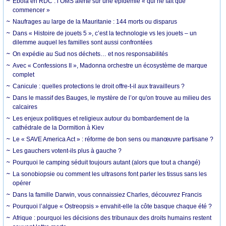
Ebola en RDC : l’OMS alerte sur une épidémie « qui ne fait que
commencer »
Naufrages au large de la Mauritanie : 144 morts ou disparus
Dans « Histoire de jouets 5 », c’est la technologie vs les jouets – un
dilemme auquel les familles sont aussi confrontées
On expédie au Sud nos déchets… et nos responsabilités
Avec « Confessions II », Madonna orchestre un écosystème de marque
complet
Canicule : quelles protections le droit offre-t-il aux travailleurs ?
Dans le massif des Bauges, le mystère de l’or qu'on trouve au milieu des
calcaires
Les enjeux politiques et religieux autour du bombardement de la
cathédrale de la Dormition à Kiev
Le « SAVE America Act » : réforme de bon sens ou manœuvre partisane ?
Les gauchers votent-ils plus à gauche ?
Pourquoi le camping séduit toujours autant (alors que tout a changé)
La sonobiopsie ou comment les ultrasons font parler les tissus sans les
opérer
Dans la famille Darwin, vous connaissiez Charles, découvrez Francis
Pourquoi l’algue « Ostreopsis » envahit-elle la côte basque chaque été ?
Afrique : pourquoi les décisions des tribunaux des droits humains restent