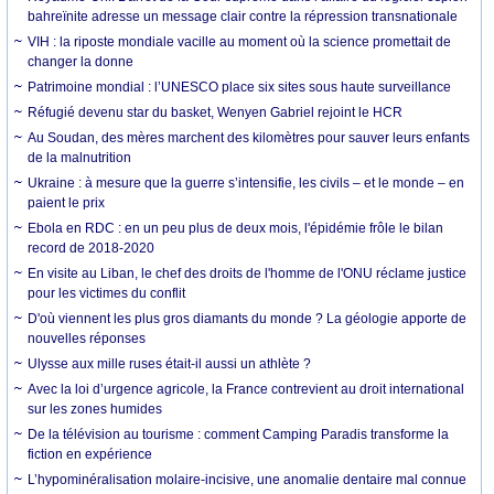
bahreïnite adresse un message clair contre la répression transnationale
VIH : la riposte mondiale vacille au moment où la science promettait de
changer la donne
Patrimoine mondial : l’UNESCO place six sites sous haute surveillance
Réfugié devenu star du basket, Wenyen Gabriel rejoint le HCR
Au Soudan, des mères marchent des kilomètres pour sauver leurs enfants
de la malnutrition
Ukraine : à mesure que la guerre s’intensifie, les civils – et le monde – en
paient le prix
Ebola en RDC : en un peu plus de deux mois, l'épidémie frôle le bilan
record de 2018-2020
En visite au Liban, le chef des droits de l'homme de l'ONU réclame justice
pour les victimes du conflit
D'où viennent les plus gros diamants du monde ? La géologie apporte de
nouvelles réponses
Ulysse aux mille ruses était-il aussi un athlète ?
Avec la loi d’urgence agricole, la France contrevient au droit international
sur les zones humides
De la télévision au tourisme : comment Camping Paradis transforme la
fiction en expérience
L’hypominéralisation molaire-incisive, une anomalie dentaire mal connue