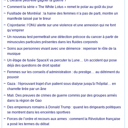
L’Ukraine peut-elle gagner la guerre ?
Comment la série « The White Lotus » remet le polar au goût du jour
Fusillade de Montréal : la haine des femmes n’a pas de parti, montre un
manifeste laissé par le tireur
Cisjordanie: l’ONU alerte sur une violence et une annexion qui ne font
qu’empirer
Un nouveau test permettrait une détection précoce du cancer à partir de
minuscules particules présentes dans les fluides corporels
Soins aux personnes vivant avec une démence : repenser le rôle de la
musique
Un étage de fusée SpaceX va percuter la Lune… Un accident qui pose
déjà des questions de droit spatial
Femmes sur les conseils d’administration : du prestige… au détriment du
pouvoir
Gaza : l'éprouvant trajet d'un patient sous dialyse jusqu'à l'hôpital… en
charrette tirée par un âne
Mali. Des preuves de crimes de guerre commis par des groupes armés
dans la région de Gao
Des empereurs romains à Donald Trump : quand les dirigeants politiques
se montrent dans les enceintes sportives
Forces de l’ordre et recours aux armes : comment la Révolution française
a posé les termes du débat