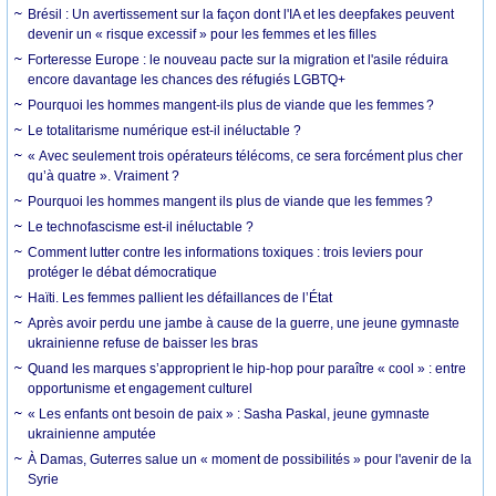
Brésil : Un avertissement sur la façon dont l'IA et les deepfakes peuvent
devenir un « risque excessif » pour les femmes et les filles
Forteresse Europe : le nouveau pacte sur la migration et l'asile réduira
encore davantage les chances des réfugiés LGBTQ+
Pourquoi les hommes mangent-ils plus de viande que les femmes ?
Le totalitarisme numérique est-il inéluctable ?
« Avec seulement trois opérateurs télécoms, ce sera forcément plus cher
qu’à quatre ». Vraiment ?
Pourquoi les hommes mangent ils plus de viande que les femmes ?
Le technofascisme est-il inéluctable ?
Comment lutter contre les informations toxiques : trois leviers pour
protéger le débat démocratique
Haïti. Les femmes pallient les défaillances de l’État
Après avoir perdu une jambe à cause de la guerre, une jeune gymnaste
ukrainienne refuse de baisser les bras
Quand les marques s’approprient le hip-hop pour paraître « cool » : entre
opportunisme et engagement culturel
« Les enfants ont besoin de paix » : Sasha Paskal, jeune gymnaste
ukrainienne amputée
À Damas, Guterres salue un « moment de possibilités » pour l'avenir de la
Syrie