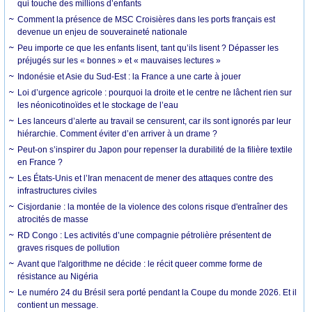
qui touche des millions d’enfants
Comment la présence de MSC Croisières dans les ports français est
devenue un enjeu de souveraineté nationale
Peu importe ce que les enfants lisent, tant qu’ils lisent ? Dépasser les
préjugés sur les « bonnes » et « mauvaises lectures »
Indonésie et Asie du Sud-Est : la France a une carte à jouer
Loi d’urgence agricole : pourquoi la droite et le centre ne lâchent rien sur
les néonicotinoïdes et le stockage de l’eau
Les lanceurs d’alerte au travail se censurent, car ils sont ignorés par leur
hiérarchie. Comment éviter d’en arriver à un drame ?
Peut-on s’inspirer du Japon pour repenser la durabilité de la filière textile
en France ?
Les États-Unis et l’Iran menacent de mener des attaques contre des
infrastructures civiles
Cisjordanie : la montée de la violence des colons risque d'entraîner des
atrocités de masse
RD Congo : Les activités d’une compagnie pétrolière présentent de
graves risques de pollution
Avant que l'algorithme ne décide : le récit queer comme forme de
résistance au Nigéria
Le numéro 24 du Brésil sera porté pendant la Coupe du monde 2026. Et il
contient un message.