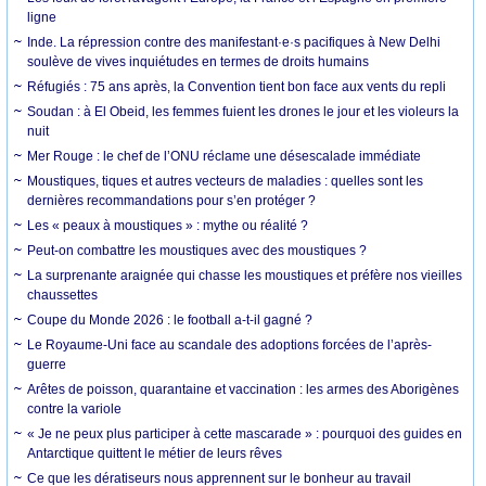
ligne
Inde. La répression contre des manifestant·e·s pacifiques à New Delhi
soulève de vives inquiétudes en termes de droits humains
Réfugiés : 75 ans après, la Convention tient bon face aux vents du repli
Soudan : à El Obeid, les femmes fuient les drones le jour et les violeurs la
nuit
Mer Rouge : le chef de l’ONU réclame une désescalade immédiate
Moustiques, tiques et autres vecteurs de maladies : quelles sont les
dernières recommandations pour s’en protéger ?
Les « peaux à moustiques » : mythe ou réalité ?
Peut-on combattre les moustiques avec des moustiques ?
La surprenante araignée qui chasse les moustiques et préfère nos vieilles
chaussettes
Coupe du Monde 2026 : le football a-t-il gagné ?
Le Royaume-Uni face au scandale des adoptions forcées de l’après-
guerre
Arêtes de poisson, quarantaine et vaccination : les armes des Aborigènes
contre la variole
« Je ne peux plus participer à cette mascarade » : pourquoi des guides en
Antarctique quittent le métier de leurs rêves
Ce que les dératiseurs nous apprennent sur le bonheur au travail