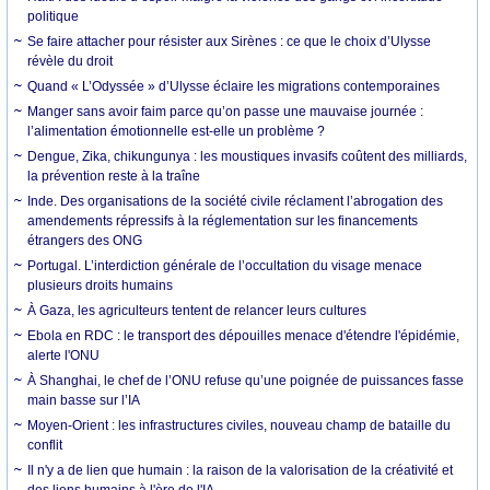
politique
Se faire attacher pour résister aux Sirènes : ce que le choix d’Ulysse
révèle du droit
Quand « L’Odyssée » d’Ulysse éclaire les migrations contemporaines
Manger sans avoir faim parce qu’on passe une mauvaise journée :
l’alimentation émotionnelle est-elle un problème ?
Dengue, Zika, chikungunya : les moustiques invasifs coûtent des milliards,
la prévention reste à la traîne
Inde. Des organisations de la société civile réclament l’abrogation des
amendements répressifs à la réglementation sur les financements
étrangers des ONG
Portugal. L’interdiction générale de l’occultation du visage menace
plusieurs droits humains
À Gaza, les agriculteurs tentent de relancer leurs cultures
Ebola en RDC : le transport des dépouilles menace d'étendre l'épidémie,
alerte l'ONU
À Shanghai, le chef de l’ONU refuse qu’une poignée de puissances fasse
main basse sur l’IA
Moyen-Orient : les infrastructures civiles, nouveau champ de bataille du
conflit
Il n'y a de lien que humain : la raison de la valorisation de la créativité et
des liens humains à l'ère de l'IA