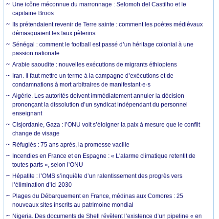
Une icône méconnue du marronnage : Selomoh del Castilho et le
capitaine Broos
Ils prétendaient revenir de Terre sainte : comment les poètes médiévaux
démasquaient les faux pèlerins
Sénégal : comment le football est passé d’un héritage colonial à une
passion nationale
Arabie saoudite : nouvelles exécutions de migrants éthiopiens
Iran. Il faut mettre un terme à la campagne d’exécutions et de
condamnations à mort arbitraires de manifestant·e·s
Algérie. Les autorités doivent immédiatement annuler la décision
prononçant la dissolution d’un syndicat indépendant du personnel
enseignant
Cisjordanie, Gaza : l’ONU voit s’éloigner la paix à mesure que le conflit
change de visage
Réfugiés : 75 ans après, la promesse vacille
Incendies en France et en Espagne : « L'alarme climatique retentit de
toutes parts », selon l’ONU
Hépatite : l’OMS s’inquiète d’un ralentissement des progrès vers
l’élimination d’ici 2030
Plages du Débarquement en France, médinas aux Comores : 25
nouveaux sites inscrits au patrimoine mondial
Nigeria. Des documents de Shell révèlent l’existence d’un pipeline « en