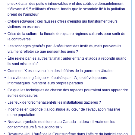
piteux état », des puits « introuvables » et des coûts de démantèlement
s’élevant à 9,5 milliards d’euros, tandis que le scandale lié à la pollution
prend de l’ampleur
Cyberesclavage : ces fausses offres d'emploi qui transforment leurs
victimes en escrocs
Crise de la culture : la théorie des quatre régimes culturels pour sortir de
la controverse
Les sondages générés par IA séduisent des instituts, mais peuvent-ils
vraiment refléter ce que pensent les gens ?
Être rejeté par les autres fait mal : aider enfants et ados à rebondir quand
ils sont mis de côté
Comment X est devenu l’un des théâtres de la guerre en Ukraine
La « vibecoding fatigue » : épuisés par l’IA, les développeurs
informatiques inventent leurs propres parades
Ce que les techniques de chasse des rapaces pourraient nous apprendre
sur les dinosaures
Les feux de forêt menacent-ils les installations gazières ?
Incendies en Gironde : la logistique au cœur de l’évacuation massive
d’une population
Nouveau symbole nutritionnel au Canada : aidera-t-il vraiment les
consommateurs à mieux choisir ?
Royaume-Uni. L’arrêt de la Cour suprême dans l’affaire du logiciel espion