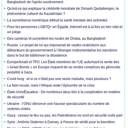
Bangladesh de l'après-soulèvement
Qu'est-ce qui explique la célébrité mondiale de Dimash Qudaibergen, le
phénomène culturel du Kazakhstan ?
La surveillance numérique détruit la santé mentale des activistes
Pour les personnes LGBTQ+ en Égypte, Internet est à la fois un lien vital et
un piège
Des caméras IA surveillent les routes de Dhaka, au Bangladesh
Russie. Le projet de loi qui imposerait de vastes restrictions aux
détracteurs du gouvernement à l’étranger instrumentalise les sanctions
dans le but de bâillonner la dissidence
Europe/Israël et TPO. Les États membres de l’UE autorisant la vente des
« Israel Bonds » en Europe risquent de se rendre complices du génocide
perpétré à Gaza
Covid long : et si ce n’était pas une seule maladie, mais plusieurs ?
La faim recule, mais l’Afrique reste l’épicentre de la crise
États-Unis/Équateur : De nombreux abus liés à la coopération en matière
de sécurité
Ukraine : l’ONU dénonce une hausse spectaculaire du nombre de
victimes civiles
Gaza : cessez-le-feu ou pas, les Palestiniens ne sont en sécurité nulle part
Syrie : António Guterres à Damas, à l'heure de vérité pour la transition