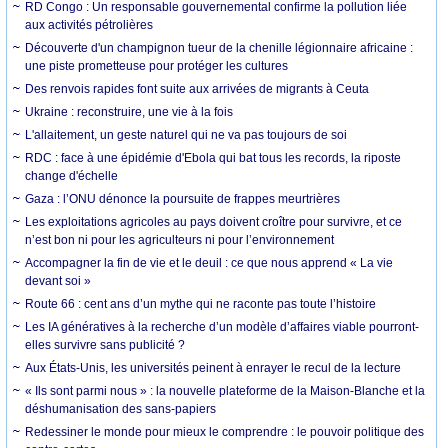
RD Congo : Un responsable gouvernemental confirme la pollution liée
aux activités pétrolières
Découverte d'un champignon tueur de la chenille légionnaire africaine :
une piste prometteuse pour protéger les cultures
Des renvois rapides font suite aux arrivées de migrants à Ceuta
Ukraine : reconstruire, une vie à la fois
L'allaitement, un geste naturel qui ne va pas toujours de soi
RDC : face à une épidémie d'Ebola qui bat tous les records, la riposte
change d'échelle
Gaza : l’ONU dénonce la poursuite de frappes meurtrières
Les exploitations agricoles au pays doivent croître pour survivre, et ce
n’est bon ni pour les agriculteurs ni pour l’environnement
Accompagner la fin de vie et le deuil : ce que nous apprend « La vie
devant soi »
Route 66 : cent ans d’un mythe qui ne raconte pas toute l’histoire
Les IA génératives à la recherche d’un modèle d’affaires viable pourront-
elles survivre sans publicité ?
Aux États-Unis, les universités peinent à enrayer le recul de la lecture
« Ils sont parmi nous » : la nouvelle plateforme de la Maison-Blanche et la
déshumanisation des sans-papiers
Redessiner le monde pour mieux le comprendre : le pouvoir politique des