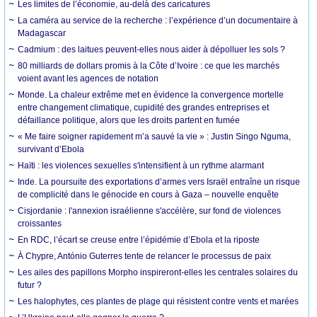
Les limites de l’économie, au-delà des caricatures
La caméra au service de la recherche : l’expérience d’un documentaire à
Madagascar
Cadmium : des laitues peuvent-elles nous aider à dépolluer les sols ?
80 milliards de dollars promis à la Côte d’Ivoire : ce que les marchés
voient avant les agences de notation
Monde. La chaleur extrême met en évidence la convergence mortelle
entre changement climatique, cupidité des grandes entreprises et
défaillance politique, alors que les droits partent en fumée
« Me faire soigner rapidement m’a sauvé la vie » : Justin Singo Nguma,
survivant d’Ebola
Haïti : les violences sexuelles s'intensifient à un rythme alarmant
Inde. La poursuite des exportations d’armes vers Israël entraîne un risque
de complicité dans le génocide en cours à Gaza – nouvelle enquête
Cisjordanie : l'annexion israélienne s'accélère, sur fond de violences
croissantes
En RDC, l’écart se creuse entre l’épidémie d’Ebola et la riposte
À Chypre, António Guterres tente de relancer le processus de paix
Les ailes des papillons Morpho inspireront-elles les centrales solaires du
futur ?
Les halophytes, ces plantes de plage qui résistent contre vents et marées