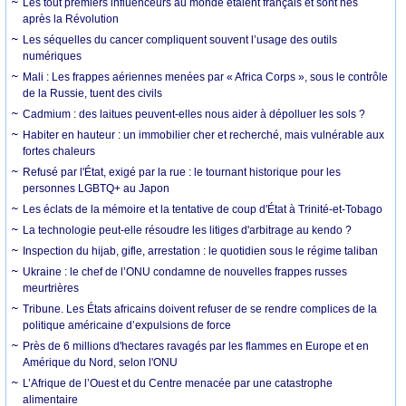
Les tout premiers influenceurs au monde étaient français et sont nés
après la Révolution
Les séquelles du cancer compliquent souvent l’usage des outils
numériques
Mali : Les frappes aériennes menées par « Africa Corps », sous le contrôle
de la Russie, tuent des civils
Cadmium : des laitues peuvent-elles nous aider à dépolluer les sols ?
Habiter en hauteur : un immobilier cher et recherché, mais vulnérable aux
fortes chaleurs
Refusé par l'État, exigé par la rue : le tournant historique pour les
personnes LGBTQ+ au Japon
Les éclats de la mémoire et la tentative de coup d'État à Trinité-et-Tobago
La technologie peut-elle résoudre les litiges d'arbitrage au kendo ?
Inspection du hijab, gifle, arrestation : le quotidien sous le régime taliban
Ukraine : le chef de l’ONU condamne de nouvelles frappes russes
meurtrières
Tribune. Les États africains doivent refuser de se rendre complices de la
politique américaine d’expulsions de force
Près de 6 millions d'hectares ravagés par les flammes en Europe et en
Amérique du Nord, selon l'ONU
L’Afrique de l’Ouest et du Centre menacée par une catastrophe
alimentaire