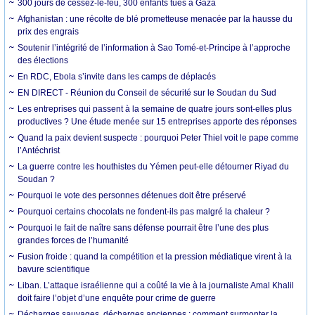
300 jours de cessez-le-feu, 300 enfants tués à Gaza
Afghanistan : une récolte de blé prometteuse menacée par la hausse du
prix des engrais
Soutenir l’intégrité de l’information à Sao Tomé-et-Principe à l’approche
des élections
En RDC, Ebola s’invite dans les camps de déplacés
EN DIRECT - Réunion du Conseil de sécurité sur le Soudan du Sud
Les entreprises qui passent à la semaine de quatre jours sont-elles plus
productives ? Une étude menée sur 15 entreprises apporte des réponses
Quand la paix devient suspecte : pourquoi Peter Thiel voit le pape comme
l’Antéchrist
La guerre contre les houthistes du Yémen peut-elle détourner Riyad du
Soudan ?
Pourquoi le vote des personnes détenues doit être préservé
Pourquoi certains chocolats ne fondent-ils pas malgré la chaleur ?
Pourquoi le fait de naître sans défense pourrait être l’une des plus
grandes forces de l’humanité
Fusion froide : quand la compétition et la pression médiatique virent à la
bavure scientifique
Liban. L’attaque israélienne qui a coûté la vie à la journaliste Amal Khalil
doit faire l’objet d’une enquête pour crime de guerre
Décharges sauvages, décharges anciennes : comment surmonter la