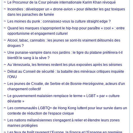
Le Procureur de la Cour pénale internationale Karim Khan révoqué
Incendies : développer un « drone-avion » pour détecter les gaz toxiques
dans les panaches de fumée
Les moines du punk : connaissez-vous la culture straight edge ?
Quand les marques s'approprient le hip-hop pour paraître « cool » : entre
opportunisme et engagement culturel
Alcool, tabac, cannabis : les jeunes se sont-ils vraiment détournés des
drogues ?
Une punaise-vampire dans nos jardins : le tigre du platane préférera-t-il
bientôt le sang à la sève ?
Au Venezuela, les femmes restent les plus exposées après les séismes
Débat au Conseil de sécurité : la bataille des minéraux critiques inquiète
l'ONU
Les jeunes de Croatie, de Serbie et de Bosnie-Herzégovine, acteurs d'un
changement collectif
Le gouvernement malaisien remplace le terme « LGBT » par « culture
déviante »
Les communautés LGBTQ+ de Hong Kong luttent pour leur survie dans un
contexte de réduction de l'espace civique
Les nations mélanésiennes s'engagent à relier et étendre leurs zones
marines protégées
Les feux de forêt ravagent l’Europe, la France et l’Espagne en première