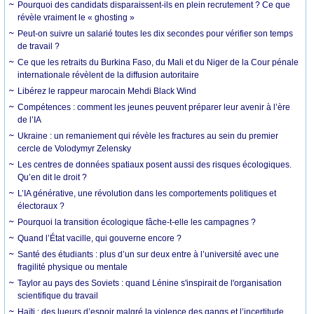
Pourquoi des candidats disparaissent-ils en plein recrutement ? Ce que
révèle vraiment le « ghosting »
Peut-on suivre un salarié toutes les dix secondes pour vérifier son temps
de travail ?
Ce que les retraits du Burkina Faso, du Mali et du Niger de la Cour pénale
internationale révèlent de la diffusion autoritaire
Libérez le rappeur marocain Mehdi Black Wind
Compétences : comment les jeunes peuvent préparer leur avenir à l’ère
de l’IA
Ukraine : un remaniement qui révèle les fractures au sein du premier
cercle de Volodymyr Zelensky
Les centres de données spatiaux posent aussi des risques écologiques.
Qu’en dit le droit ?
L’IA générative, une révolution dans les comportements politiques et
électoraux ?
Pourquoi la transition écologique fâche-t-elle les campagnes ?
Quand l’État vacille, qui gouverne encore ?
Santé des étudiants : plus d’un sur deux entre à l’université avec une
fragilité physique ou mentale
Taylor au pays des Soviets : quand Lénine s'inspirait de l'organisation
scientifique du travail
Haïti : des lueurs d’espoir malgré la violence des gangs et l’incertitude