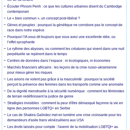
Écouter Phnom Penh : ce que les cultures urbaines disent du Cambodge
contemporain
Le « bien commun », un concept post-libéral ?
Gènes et peuples : pourquoi la génétique ne corrobore pas le concept de
race dans notre espèce
Pourquoi l’IA vous dit toujours que vous avez une excellente idée, ou
l’effet sycophante
Le rythme des abysses, ou comment les créatures qui vivent dans une nuit
perpétuelle se repèrent dans le temps
Centres de données dans l’espace : ni écologiques, ni économes
Marchés financiers africains : les leçons de la crise russo-ukrainienne
pour mieux gérer les risques
Les avions ne volent pas grâce à la masculinité : pourquoi la société
perçoit la présence des femmes dans les transports comme une anomalie
De la dignité menstruelle à la sécurité numérique : comment les féministes
de terrain redéfinissent la justice de genre
Stratégies invisibles : comment la peur d'être démasqué façonne la vie en
ligne des personnes LGBTQ+ en Serbie
Le cas de Shakira Galíndez met en lumière une crise croissante pour les
demandeurs d'asile trans vénézuéliens aux USA
Les droits laissés pour compte : l'avenir de la mobilisation LGBTQI+ au