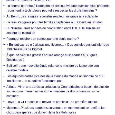
La course de l'Inde à l'adoption de l'IA soulève une question plus profonde
: comment la technologie peut-elle respecter les droits humains ?
Au Bénin, des réfugiés reconstruisent leur vie grâce à la solidarité
La faim s’aggrave pour les familles déplacées à El Obeid, au Soudan
UE/Tunisie. Trois années de coopération entre l’UE et la Tunisie en
matière de migration
Pourquoi respire-t-on surtout par une seule narine ?
« En tout cas, ce n’était pas une licorne… » Des sociologues ont interrogé
130 chasseurs de Bigfoot
À quoi servent les grosses boules orange suspendues aux lignes
électriques ?
Botticelli : une nouvelle étude relance le mystère de la mort de son
célèbre modèle
Les équipes nord-africaines de la Coupe du monde ont montré ce qui
fonctionne… et ce qui ne fonctionne pas
Afrique. Vingt ans après sa création, la Cour africaine a besoin de plus de
soutien pour mener sa mission en matière de droits humains sur le
continent
Libye : La CPI autorise le renvoi en procès d’une première affaire
Myanmar. Plusieurs tragédies survenues en mer mettent en lumière les
choix désespérés que doivent faire les Rohingyas