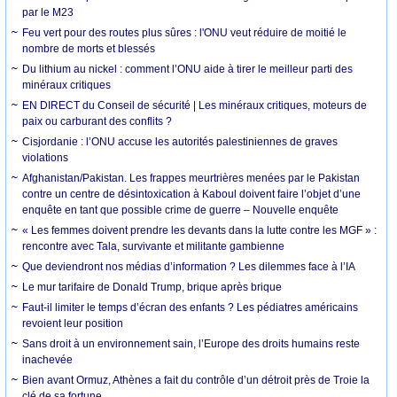
par le M23
Feu vert pour des routes plus sûres : l'ONU veut réduire de moitié le
nombre de morts et blessés
Du lithium au nickel : comment l’ONU aide à tirer le meilleur parti des
minéraux critiques
EN DIRECT du Conseil de sécurité | Les minéraux critiques, moteurs de
paix ou carburant des conflits ?
Cisjordanie : l’ONU accuse les autorités palestiniennes de graves
violations
Afghanistan/Pakistan. Les frappes meurtrières menées par le Pakistan
contre un centre de désintoxication à Kaboul doivent faire l’objet d’une
enquête en tant que possible crime de guerre – Nouvelle enquête
« Les femmes doivent prendre les devants dans la lutte contre les MGF » :
rencontre avec Tala, survivante et militante gambienne
Que deviendront nos médias d’information ? Les dilemmes face à l’IA
Le mur tarifaire de Donald Trump, brique après brique
Faut-il limiter le temps d’écran des enfants ? Les pédiatres américains
revoient leur position
Sans droit à un environnement sain, l’Europe des droits humains reste
inachevée
Bien avant Ormuz, Athènes a fait du contrôle d’un détroit près de Troie la
clé de sa fortune