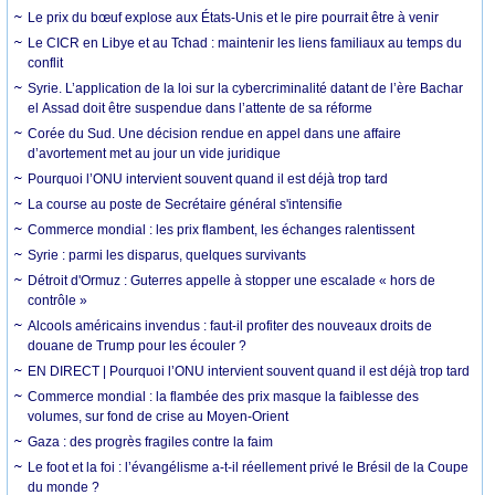
Le prix du bœuf explose aux États-Unis et le pire pourrait être à venir
Le CICR en Libye et au Tchad : maintenir les liens familiaux au temps du
conflit
Syrie. L’application de la loi sur la cybercriminalité datant de l’ère Bachar
el Assad doit être suspendue dans l’attente de sa réforme
Corée du Sud. Une décision rendue en appel dans une affaire
d’avortement met au jour un vide juridique
Pourquoi l’ONU intervient souvent quand il est déjà trop tard
La course au poste de Secrétaire général s'intensifie
Commerce mondial : les prix flambent, les échanges ralentissent
Syrie : parmi les disparus, quelques survivants
Détroit d'Ormuz : Guterres appelle à stopper une escalade « hors de
contrôle »
Alcools américains invendus : faut-il profiter des nouveaux droits de
douane de Trump pour les écouler ?
EN DIRECT | Pourquoi l’ONU intervient souvent quand il est déjà trop tard
Commerce mondial : la flambée des prix masque la faiblesse des
volumes, sur fond de crise au Moyen-Orient
Gaza : des progrès fragiles contre la faim
Le foot et la foi : l’évangélisme a-t-il réellement privé le Brésil de la Coupe
du monde ?