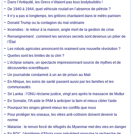
Dans l’Antiquité, les Grecs n’étaient pas tous bodybuildés !
De 1940 à 1944, quel véhicule roulait en l’absence de pétrole ?
Il n’y a pas si longtemps, les grillons chantaient dans le métro parisien
Donald Trump ou la contagion du mal ordinaire
Incendies : le retour à la maison, angle mort de la gestion de crise
Renseignement : comment les services secrets sont devenus un pilier de
l’État
Les robots agricoles annoncent-ils vraiment une nouvelle révolution ?
Quelles sont les limites de la clim ?
L’éclipse solaire, un spectacle impressionnant source de mythes et de
découvertes scientifiques
Un journaliste condamné à un an de prison au Mali
En Afrique, les soins de santé passent aussi par les familles et les
communautés
Sri Lanka : l’ONU réclame justice, vingt ans après le massacre de Muttur
En Somalie, l'IA aide le PAM à anticiper la faim et mieux cibler l'aide
Pourquoi les singes gèrent mieux les conflits que nous
Pour protéger les oiseaux, les vitres anti-collision doivent devenir la
norme
Malaisie : le renvoi forcé de réfugiés du Myanmar met des vies en danger
En RDC, l’épidémie d’Ebola sans précédent propulse la recherche de