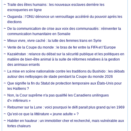
Traite des êtres humains : les nouveaux esclaves derrière les
escroqueries en ligne
Ouganda : l’ONU dénonce un verrouillage accéléré du pouvoir après les
élections
De la communication de crise aux voix des communautés : réinventer la
communication humanitaire en Somalie
Mieux vivre, vivre caché : la lutte des femmes trans en Syrie
Vente de la Coupe du monde : le bras de fer entre la FIFA et l’Europe
Kazakhstan : relance du débat sur la sécurité publique et les politiques en
matière de bien-être animal à la suite de réformes relatives à la gestion
des animaux errants
La mise en scène nationaliste contre les traditions du Bushido : les débats
autour des nettoyages de stade pendant la Coupe du monde 2026
Que signifie la fin du Statut de protection temporaire aux États-Unis pour
les Haïtiens ?
Non, la Cour suprême n'a pas qualifié les Canadiens unilingues
d'« inférieurs »
Retourner sur la Lune : voici pourquoi le défi parait plus grand qu’en 1969
Qu’est-ce que la littérature « jeune adulte » ?
Habiter en hauteur : un immobilier cher et recherché, mais vulnérable aux
fortes chaleurs