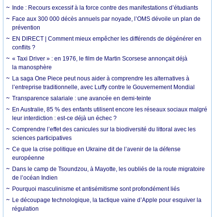
Inde : Recours excessif à la force contre des manifestations d’étudiants
Face aux 300 000 décès annuels par noyade, l’OMS dévoile un plan de
prévention
EN DIRECT | Comment mieux empêcher les différends de dégénérer en
conflits ?
« Taxi Driver » : en 1976, le film de Martin Scorsese annonçait déjà
la manosphère
La saga One Piece peut nous aider à comprendre les alternatives à
l’entreprise traditionnelle, avec Luffy contre le Gouvernement Mondial
Transparence salariale : une avancée en demi-teinte
En Australie, 85 % des enfants utilisent encore les réseaux sociaux malgré
leur interdiction : est-ce déjà un échec ?
Comprendre l’effet des canicules sur la biodiversité du littoral avec les
sciences participatives
Ce que la crise politique en Ukraine dit de l’avenir de la défense
européenne
Dans le camp de Tsoundzou, à Mayotte, les oubliés de la route migratoire
de l’océan Indien
Pourquoi masculinisme et antisémitisme sont profondément liés
Le découpage technologique, la tactique vaine d’Apple pour esquiver la
régulation