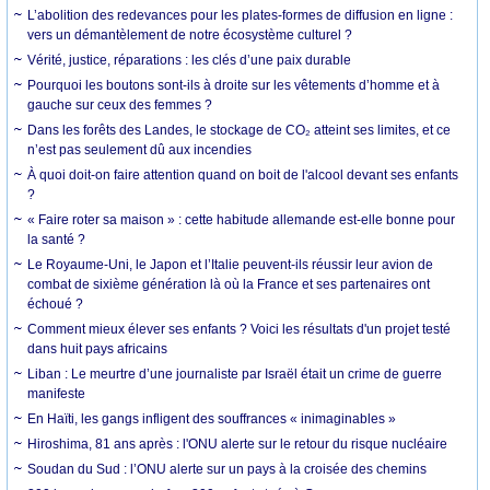
L’abolition des redevances pour les plates-formes de diffusion en ligne :
vers un démantèlement de notre écosystème culturel ?
Vérité, justice, réparations : les clés d’une paix durable
Pourquoi les boutons sont-ils à droite sur les vêtements d’homme et à
gauche sur ceux des femmes ?
Dans les forêts des Landes, le stockage de CO₂ atteint ses limites, et ce
n’est pas seulement dû aux incendies
À quoi doit-on faire attention quand on boit de l'alcool devant ses enfants
?
« Faire roter sa maison » : cette habitude allemande est-elle bonne pour
la santé ?
Le Royaume-Uni, le Japon et l’Italie peuvent-ils réussir leur avion de
combat de sixième génération là où la France et ses partenaires ont
échoué ?
Comment mieux élever ses enfants ? Voici les résultats d'un projet testé
dans huit pays africains
Liban : Le meurtre d’une journaliste par Israël était un crime de guerre
manifeste
En Haïti, les gangs infligent des souffrances « inimaginables »
Hiroshima, 81 ans après : l'ONU alerte sur le retour du risque nucléaire
Soudan du Sud : l’ONU alerte sur un pays à la croisée des chemins