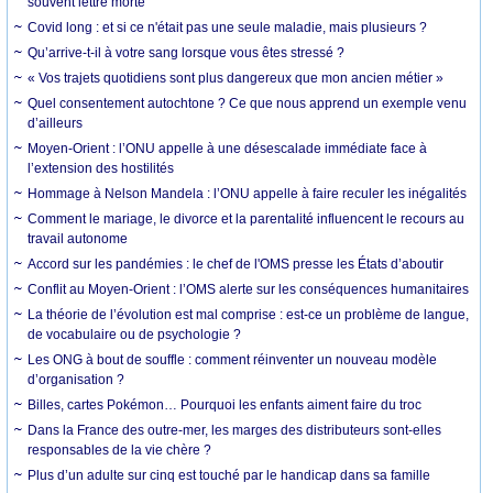
souvent lettre morte
Covid long : et si ce n'était pas une seule maladie, mais plusieurs ?
Qu’arrive-t-il à votre sang lorsque vous êtes stressé ?
« Vos trajets quotidiens sont plus dangereux que mon ancien métier »
Quel consentement autochtone ? Ce que nous apprend un exemple venu
d’ailleurs
Moyen-Orient : l’ONU appelle à une désescalade immédiate face à
l’extension des hostilités
Hommage à Nelson Mandela : l’ONU appelle à faire reculer les inégalités
Comment le mariage, le divorce et la parentalité influencent le recours au
travail autonome
Accord sur les pandémies : le chef de l'OMS presse les États d’aboutir
Conflit au Moyen-Orient : l’OMS alerte sur les conséquences humanitaires
La théorie de l’évolution est mal comprise : est-ce un problème de langue,
de vocabulaire ou de psychologie ?
Les ONG à bout de souffle : comment réinventer un nouveau modèle
d’organisation ?
Billes, cartes Pokémon… Pourquoi les enfants aiment faire du troc
Dans la France des outre-mer, les marges des distributeurs sont-elles
responsables de la vie chère ?
Plus d’un adulte sur cinq est touché par le handicap dans sa famille