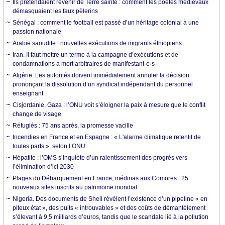
Ils prétendaient revenir de Terre sainte : comment les poètes médiévaux
démasquaient les faux pèlerins
Sénégal : comment le football est passé d’un héritage colonial à une
passion nationale
Arabie saoudite : nouvelles exécutions de migrants éthiopiens
Iran. Il faut mettre un terme à la campagne d’exécutions et de
condamnations à mort arbitraires de manifestant·e·s
Algérie. Les autorités doivent immédiatement annuler la décision
prononçant la dissolution d’un syndicat indépendant du personnel
enseignant
Cisjordanie, Gaza : l’ONU voit s’éloigner la paix à mesure que le conflit
change de visage
Réfugiés : 75 ans après, la promesse vacille
Incendies en France et en Espagne : « L'alarme climatique retentit de
toutes parts », selon l’ONU
Hépatite : l’OMS s’inquiète d’un ralentissement des progrès vers
l’élimination d’ici 2030
Plages du Débarquement en France, médinas aux Comores : 25
nouveaux sites inscrits au patrimoine mondial
Nigeria. Des documents de Shell révèlent l’existence d’un pipeline « en
piteux état », des puits « introuvables » et des coûts de démantèlement
s’élevant à 9,5 milliards d’euros, tandis que le scandale lié à la pollution