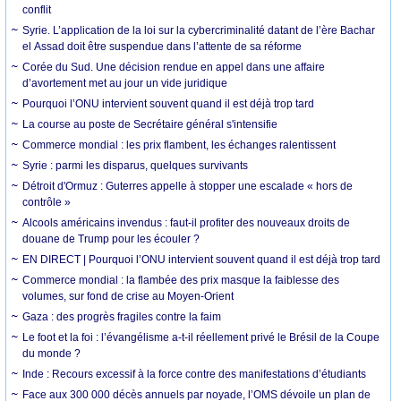
conflit
Syrie. L’application de la loi sur la cybercriminalité datant de l’ère Bachar
el Assad doit être suspendue dans l’attente de sa réforme
Corée du Sud. Une décision rendue en appel dans une affaire
d’avortement met au jour un vide juridique
Pourquoi l’ONU intervient souvent quand il est déjà trop tard
La course au poste de Secrétaire général s'intensifie
Commerce mondial : les prix flambent, les échanges ralentissent
Syrie : parmi les disparus, quelques survivants
Détroit d'Ormuz : Guterres appelle à stopper une escalade « hors de
contrôle »
Alcools américains invendus : faut-il profiter des nouveaux droits de
douane de Trump pour les écouler ?
EN DIRECT | Pourquoi l’ONU intervient souvent quand il est déjà trop tard
Commerce mondial : la flambée des prix masque la faiblesse des
volumes, sur fond de crise au Moyen-Orient
Gaza : des progrès fragiles contre la faim
Le foot et la foi : l’évangélisme a-t-il réellement privé le Brésil de la Coupe
du monde ?
Inde : Recours excessif à la force contre des manifestations d’étudiants
Face aux 300 000 décès annuels par noyade, l’OMS dévoile un plan de