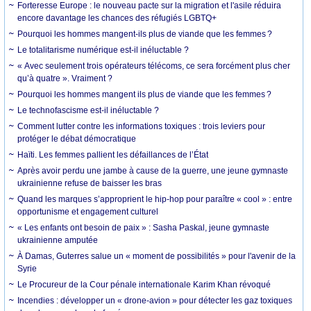
Forteresse Europe : le nouveau pacte sur la migration et l'asile réduira
encore davantage les chances des réfugiés LGBTQ+
Pourquoi les hommes mangent-ils plus de viande que les femmes ?
Le totalitarisme numérique est-il inéluctable ?
« Avec seulement trois opérateurs télécoms, ce sera forcément plus cher
qu’à quatre ». Vraiment ?
Pourquoi les hommes mangent ils plus de viande que les femmes ?
Le technofascisme est-il inéluctable ?
Comment lutter contre les informations toxiques : trois leviers pour
protéger le débat démocratique
Haïti. Les femmes pallient les défaillances de l’État
Après avoir perdu une jambe à cause de la guerre, une jeune gymnaste
ukrainienne refuse de baisser les bras
Quand les marques s’approprient le hip-hop pour paraître « cool » : entre
opportunisme et engagement culturel
« Les enfants ont besoin de paix » : Sasha Paskal, jeune gymnaste
ukrainienne amputée
À Damas, Guterres salue un « moment de possibilités » pour l'avenir de la
Syrie
Le Procureur de la Cour pénale internationale Karim Khan révoqué
Incendies : développer un « drone-avion » pour détecter les gaz toxiques