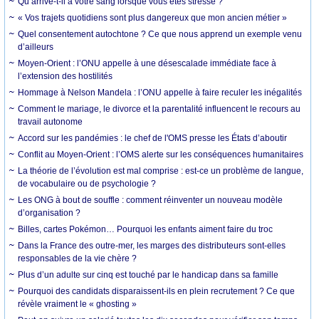
Qu’arrive-t-il à votre sang lorsque vous êtes stressé ?
« Vos trajets quotidiens sont plus dangereux que mon ancien métier »
Quel consentement autochtone ? Ce que nous apprend un exemple venu
d’ailleurs
Moyen-Orient : l’ONU appelle à une désescalade immédiate face à
l’extension des hostilités
Hommage à Nelson Mandela : l’ONU appelle à faire reculer les inégalités
Comment le mariage, le divorce et la parentalité influencent le recours au
travail autonome
Accord sur les pandémies : le chef de l'OMS presse les États d’aboutir
Conflit au Moyen-Orient : l’OMS alerte sur les conséquences humanitaires
La théorie de l’évolution est mal comprise : est-ce un problème de langue,
de vocabulaire ou de psychologie ?
Les ONG à bout de souffle : comment réinventer un nouveau modèle
d’organisation ?
Billes, cartes Pokémon… Pourquoi les enfants aiment faire du troc
Dans la France des outre-mer, les marges des distributeurs sont-elles
responsables de la vie chère ?
Plus d’un adulte sur cinq est touché par le handicap dans sa famille
Pourquoi des candidats disparaissent-ils en plein recrutement ? Ce que
révèle vraiment le « ghosting »