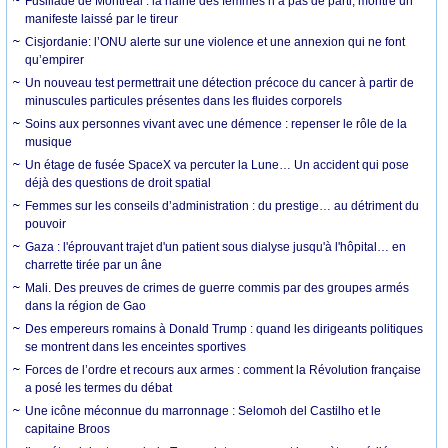
Fusillade de Montréal : la haine des femmes n’a pas de parti, montre un
manifeste laissé par le tireur
Cisjordanie: l’ONU alerte sur une violence et une annexion qui ne font
qu’empirer
Un nouveau test permettrait une détection précoce du cancer à partir de
minuscules particules présentes dans les fluides corporels
Soins aux personnes vivant avec une démence : repenser le rôle de la
musique
Un étage de fusée SpaceX va percuter la Lune… Un accident qui pose
déjà des questions de droit spatial
Femmes sur les conseils d’administration : du prestige… au détriment du
pouvoir
Gaza : l'éprouvant trajet d'un patient sous dialyse jusqu'à l'hôpital… en
charrette tirée par un âne
Mali. Des preuves de crimes de guerre commis par des groupes armés
dans la région de Gao
Des empereurs romains à Donald Trump : quand les dirigeants politiques
se montrent dans les enceintes sportives
Forces de l’ordre et recours aux armes : comment la Révolution française
a posé les termes du débat
Une icône méconnue du marronnage : Selomoh del Castilho et le
capitaine Broos