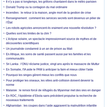
Il n’y a pas si longtemps, les grillons chantaient dans le métro parisien
Donald Trump ou la contagion du mal ordinaire
Incendies : le retour à la maison, angle mort de la gestion de crise
Renseignement : comment les services secrets sont devenus un pilier de
l’État
Les robots agricoles annoncent-ils vraiment une nouvelle révolution ?
Quelles sont les limites de la clim ?
L’éclipse solaire, un spectacle impressionnant source de mythes et de
découvertes scientifiques
Un journaliste condamné à un an de prison au Mali
En Afrique, les soins de santé passent aussi par les familles et les
communautés
Sri Lanka : l’ONU réclame justice, vingt ans après le massacre de Muttur
En Somalie, l'IA aide le PAM à anticiper la faim et mieux cibler l'aide
Pourquoi les singes gèrent mieux les conflits que nous
Pour protéger les oiseaux, les vitres anti-collision doivent devenir la
norme
Malaisie : le renvoi forcé de réfugiés du Myanmar met des vies en danger
En RDC, l’épidémie d’Ebola sans précédent propulse la recherche de
nouveaux traitements
Afghanistan : les coupes dans l’aide aggravent la malnutrition infantile