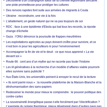
Découverte d'un champignon tueur de la chenille légionnaire africaine :
une piste prometteuse pour protéger les cultures
Des renvois rapides font suite aux arrivées de migrants à Ceuta
Ukraine : reconstruire, une vie à la fois
L'allaitement, un geste naturel qui ne va pas toujours de soi
RDC : face à une épidémie d'Ebola qui bat tous les records, la riposte
change d'échelle
Gaza : l’ONU dénonce la poursuite de frappes meurtrières
Les exploitations agricoles au pays doivent croître pour survivre, et ce
n’est bon ni pour les agriculteurs ni pour l’environnement
Accompagner la fin de vie et le deuil : ce que nous apprend « La vie
devant soi »
Route 66 : cent ans d’un mythe qui ne raconte pas toute l’histoire
Les IA génératives à la recherche d’un modèle d’affaires viable pourront-
elles survivre sans publicité ?
Aux États-Unis, les universités peinent à enrayer le recul de la lecture
« Ils sont parmi nous » : la nouvelle plateforme de la Maison-Blanche et la
déshumanisation des sans-papiers
Redessiner le monde pour mieux le comprendre : le pouvoir politique des
contre-cartes
La souveraineté énergétique passe-t-elle forcément par l’électrification ?
L’exemple du solaire thermique, mieux développé dans d’autres pays pas