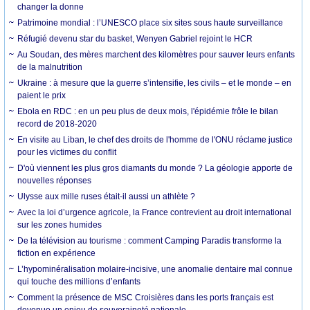
changer la donne
Patrimoine mondial : l’UNESCO place six sites sous haute surveillance
Réfugié devenu star du basket, Wenyen Gabriel rejoint le HCR
Au Soudan, des mères marchent des kilomètres pour sauver leurs enfants
de la malnutrition
Ukraine : à mesure que la guerre s’intensifie, les civils – et le monde – en
paient le prix
Ebola en RDC : en un peu plus de deux mois, l'épidémie frôle le bilan
record de 2018-2020
En visite au Liban, le chef des droits de l'homme de l'ONU réclame justice
pour les victimes du conflit
D'où viennent les plus gros diamants du monde ? La géologie apporte de
nouvelles réponses
Ulysse aux mille ruses était-il aussi un athlète ?
Avec la loi d’urgence agricole, la France contrevient au droit international
sur les zones humides
De la télévision au tourisme : comment Camping Paradis transforme la
fiction en expérience
L’hypominéralisation molaire-incisive, une anomalie dentaire mal connue
qui touche des millions d’enfants
Comment la présence de MSC Croisières dans les ports français est
devenue un enjeu de souveraineté nationale