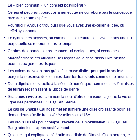
Le « bien commun », un concept post-libéral ?
Gènes et peuples : pourquoi la génétique ne corrobore pas le concept de
race dans notre espèce
Pourquoi l’IA vous dit toujours que vous avez une excellente idée, ou
l’effet sycophante
Le rythme des abysses, ou comment les créatures qui vivent dans une nuit
perpétuelle se repèrent dans le temps
Centres de données dans l’espace : ni écologiques, ni économes
Marchés financiers africains : les leçons de la crise russo-ukrainienne
pour mieux gérer les risques
Les avions ne volent pas grâce à la masculinité : pourquoi la société
perçoit la présence des femmes dans les transports comme une anomalie
De la dignité menstruelle à la sécurité numérique : comment les féministes
de terrain redéfinissent la justice de genre
Stratégies invisibles : comment la peur d'être démasqué façonne la vie en
ligne des personnes LGBTQ+ en Serbie
Le cas de Shakira Galíndez met en lumière une crise croissante pour les
demandeurs d'asile trans vénézuéliens aux USA
Les droits laissés pour compte : l'avenir de la mobilisation LGBTQI+ au
Bangladesh de l'après-soulèvement
Qu'est-ce qui explique la célébrité mondiale de Dimash Qudaibergen, le