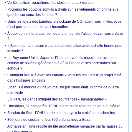
Vérité, justice, réparations : les clés d’une paix durable
Pourquoi les boutons sont-ils à droite sur les vêtements d’homme et à
gauche sur ceux des femmes ?
Dans les forêts des Landes, le stockage de CO₂ atteint ses limites, et ce
n’est pas seulement dû aux incendies
À quoi doit-on faire attention quand on boit de l'alcool devant ses enfants
?
« Faire roter sa maison » : cette habitude allemande est-elle bonne pour
la santé ?
Le Royaume-Uni, le Japon et l’Italie peuvent-ils réussir leur avion de
combat de sixième génération là où la France et ses partenaires ont
échoué ?
Comment mieux élever ses enfants ? Voici les résultats d'un projet testé
dans huit pays africains
Liban : Le meurtre d’une journaliste par Israël était un crime de guerre
manifeste
En Haïti, les gangs infligent des souffrances « inimaginables »
Hiroshima, 81 ans après : l'ONU alerte sur le retour du risque nucléaire
Soudan du Sud : l’ONU alerte sur un pays à la croisée des chemins
300 jours de cessez-le-feu, 300 enfants tués à Gaza
Afghanistan : une récolte de blé prometteuse menacée par la hausse du
prix des engrais