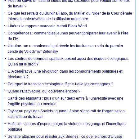
Peut-on suivre un salarié toutes les dix secondes pour vérifier son temps
de travail ?
Ce que les retraits du Burkina Faso, du Mali et du Niger de la Cour pénale
internationale révèlent de la diffusion autoritaire
Libérez le rappeur marocain Mehdi Black Wind
Compétences : comment les jeunes peuvent préparer leur avenir à l’ère
de l’IA
Ukraine : un remaniement qui révèle les fractures au sein du premier
cercle de Volodymyr Zelensky
Les centres de données spatiaux posent aussi des risques écologiques.
Qu’en dit le droit ?
L’IA générative, une révolution dans les comportements politiques et
électoraux ?
Pourquoi la transition écologique fâche-t-elle les campagnes ?
Quand l’État vacille, qui gouverne encore ?
Santé des étudiants : plus d’un sur deux entre à l’université avec une
fragilité physique ou mentale
Taylor au pays des Soviets : quand Lénine s'inspirait de l'organisation
scientifique du travail
Haïti : des lueurs d’espoir malgré la violence des gangs et l’incertitude
politique
Se faire attacher pour résister aux Sirènes : ce que le choix d’Ulysse