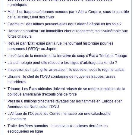
numériques
Mali : Les frappes aériennes menées par « Africa Corps », sous le contrôle
de la Russie, tuent des civils
Cadmium : des laitues peuvent-elles nous aider à dépolluer les sols ?
Habiter en hauteur : un immobilier cher et recherché, mais vulnérable aux
fortes chaleurs
Refusé par l'État, exigé par la rue : le tournant historique pour les
personnes LGBTQ+ au Japon
Les éclats de la mémoire et la tentative de coup d'État à Trinité-et-Tobago
La technologie peut-elle résoudre les litiges d'arbitrage au kendo ?
Inspection du hijab, gifle, arrestation : le quotidien sous le régime taliban
Ukraine : le chef de l’ONU condamne de nouvelles frappes russes
meurtrières
Tribune. Les États africains doivent refuser de se rendre complices de la
politique américaine d’expulsions de force
Près de 6 millions d'hectares ravagés par les flammes en Europe et en
Amérique du Nord, selon l'ONU
L’Afrique de l’Ouest et du Centre menacée par une catastrophe
alimentaire
Traite des êtres humains : les nouveaux esclaves derrière les
escroqueries en ligne