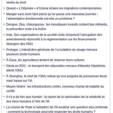
révèle du droit
Quand « L’Odyssée » d’Ulysse éclaire les migrations contemporaines
Manger sans avoir faim parce qu’on passe une mauvaise journée :
l’alimentation émotionnelle est-elle un problème ?
Dengue, Zika, chikungunya : les moustiques invasifs coûtent des milliards,
la prévention reste à la traîne
Inde. Des organisations de la société civile réclament l’abrogation des
amendements répressifs à la réglementation sur les financements
étrangers des ONG
Portugal. L’interdiction générale de l’occultation du visage menace
plusieurs droits humains
À Gaza, les agriculteurs tentent de relancer leurs cultures
Ebola en RDC : le transport des dépouilles menace d'étendre l'épidémie,
alerte l'ONU
À Shanghai, le chef de l’ONU refuse qu’une poignée de puissances fasse
main basse sur l’IA
Moyen-Orient : les infrastructures civiles, nouveau champ de bataille du
conflit
Il n'y a de lien que humain : la raison de la valorisation de la créativité et
des liens humains à l'ère de l'IA
La course de l'Inde à l'adoption de l'IA soulève une question plus profonde
: comment la technologie peut-elle respecter les droits humains ?