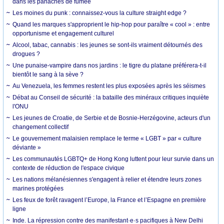
dans les panaches de fumée
Les moines du punk : connaissez-vous la culture straight edge ?
Quand les marques s'approprient le hip-hop pour paraître « cool » : entre
opportunisme et engagement culturel
Alcool, tabac, cannabis : les jeunes se sont-ils vraiment détournés des
drogues ?
Une punaise-vampire dans nos jardins : le tigre du platane préférera-t-il
bientôt le sang à la sève ?
Au Venezuela, les femmes restent les plus exposées après les séismes
Débat au Conseil de sécurité : la bataille des minéraux critiques inquiète
l'ONU
Les jeunes de Croatie, de Serbie et de Bosnie-Herzégovine, acteurs d'un
changement collectif
Le gouvernement malaisien remplace le terme « LGBT » par « culture
déviante »
Les communautés LGBTQ+ de Hong Kong luttent pour leur survie dans un
contexte de réduction de l'espace civique
Les nations mélanésiennes s'engagent à relier et étendre leurs zones
marines protégées
Les feux de forêt ravagent l’Europe, la France et l’Espagne en première
ligne
Inde. La répression contre des manifestant·e·s pacifiques à New Delhi