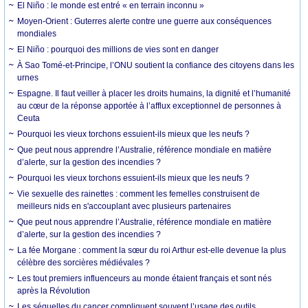
El Niño : le monde est entré « en terrain inconnu »
Moyen-Orient : Guterres alerte contre une guerre aux conséquences
mondiales
El Niño : pourquoi des millions de vies sont en danger
À Sao Tomé-et-Principe, l’ONU soutient la confiance des citoyens dans les
urnes
Espagne. Il faut veiller à placer les droits humains, la dignité et l’humanité
au cœur de la réponse apportée à l’afflux exceptionnel de personnes à
Ceuta
Pourquoi les vieux torchons essuient-ils mieux que les neufs ?
Que peut nous apprendre l’Australie, référence mondiale en matière
d’alerte, sur la gestion des incendies ?
Pourquoi les vieux torchons essuient-ils mieux que les neufs ?
Vie sexuelle des rainettes : comment les femelles construisent de
meilleurs nids en s'accouplant avec plusieurs partenaires
Que peut nous apprendre l’Australie, référence mondiale en matière
d’alerte, sur la gestion des incendies ?
La fée Morgane : comment la sœur du roi Arthur est-elle devenue la plus
célèbre des sorcières médiévales ?
Les tout premiers influenceurs au monde étaient français et sont nés
après la Révolution
Les séquelles du cancer compliquent souvent l’usage des outils