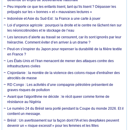
Peu importe ce que les enfants lisent, tant qu’ils lisent ? Dépasser les
préjugés sur les « bonnes » et « mauvaises lectures »
Indonésie et Asie du Sud-Est : la France a une carte à jouer
Loi d’urgence agricole : pourquoi la droite et le centre ne lâchent rien sur
les néonicotinoïdes et le stockage de l’eau
Les lanceurs d’alerte au travail se censurent, car ils sont ignorés par leur
hiérarchie. Comment éviter d’en arriver à un drame ?
Peut-on s’inspirer du Japon pour repenser la durabilité de la filière textile
en France ?
Les États-Unis et l’Iran menacent de mener des attaques contre des
infrastructures civiles
Cisjordanie : la montée de la violence des colons risque d'entraîner des
atrocités de masse
RD Congo : Les activités d’une compagnie pétrolière présentent de
graves risques de pollution
Avant que l'algorithme ne décide : le récit queer comme forme de
résistance au Nigéria
Le numéro 24 du Brésil sera porté pendant la Coupe du monde 2026. Et il
contient un message.
Brésil : Un avertissement sur la façon dont l'IA et les deepfakes peuvent
devenir un « risque excessif » pour les femmes et les filles