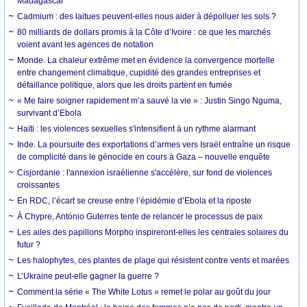
Madagascar
Cadmium : des laitues peuvent-elles nous aider à dépolluer les sols ?
80 milliards de dollars promis à la Côte d’Ivoire : ce que les marchés
voient avant les agences de notation
Monde. La chaleur extrême met en évidence la convergence mortelle
entre changement climatique, cupidité des grandes entreprises et
défaillance politique, alors que les droits partent en fumée
« Me faire soigner rapidement m’a sauvé la vie » : Justin Singo Nguma,
survivant d’Ebola
Haïti : les violences sexuelles s'intensifient à un rythme alarmant
Inde. La poursuite des exportations d’armes vers Israël entraîne un risque
de complicité dans le génocide en cours à Gaza – nouvelle enquête
Cisjordanie : l'annexion israélienne s'accélère, sur fond de violences
croissantes
En RDC, l’écart se creuse entre l’épidémie d’Ebola et la riposte
À Chypre, António Guterres tente de relancer le processus de paix
Les ailes des papillons Morpho inspireront-elles les centrales solaires du
futur ?
Les halophytes, ces plantes de plage qui résistent contre vents et marées
L’Ukraine peut-elle gagner la guerre ?
Comment la série « The White Lotus » remet le polar au goût du jour