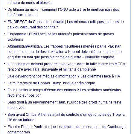
nombre de morts et blessés
Du lithium au nickel : comment l’ONU aide à tirer le meilleur parti des
minéraux critiques
EN DIRECT du Conseil de sécurité | Les minéraux critiques, moteurs de
paix ou carburant des conflits ?
Cisjordanie : l’ONU accuse les autorités palestiniennes de graves
violations
Afghanistan/Pakistan. Les frappes meurtrières menées par le Pakistan
contre un centre de désintoxication à Kaboul doivent faire l’objet d’une
enquête en tant que possible crime de guerre – Nouvelle enquête
« Les femmes doivent prendre les devants dans la lutte contre les MGF » :
rencontre avec Tala, survivante et militante gambienne
Que deviendront nos médias d’information ? Les dilemmes face à l’IA
Le mur tarifaire de Donald Trump, brique après brique
Faut-il limiter le temps d’écran des enfants ? Les pédiatres américains
revoient leur position
Sans droit à un environnement sain, l’Europe des droits humains reste
inachevée
Bien avant Ormuz, Athènes a fait du contrôle d’un détroit près de Troie la
clé de sa fortune
Écouter Phnom Penh : ce que les cultures urbaines disent du Cambodge
contemporain