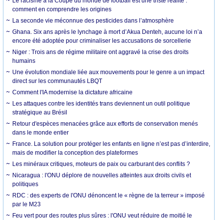
Le racisme à la Coupe du monde de football est une triste réalité :
comment en comprendre les origines
La seconde vie méconnue des pesticides dans l’atmosphère
Ghana. Six ans après le lynchage à mort d’Akua Denteh, aucune loi n’a
encore été adoptée pour criminaliser les accusations de sorcellerie
Niger : Trois ans de régime militaire ont aggravé la crise des droits
humains
Une évolution mondiale liée aux mouvements pour le genre a un impact
direct sur les communautés LBQT
Comment l'IA modernise la dictature africaine
Les attaques contre les identités trans deviennent un outil politique
stratégique au Brésil
Retour d'espèces menacées grâce aux efforts de conservation menés
dans le monde entier
France. La solution pour protéger les enfants en ligne n’est pas d’interdire,
mais de modifier la conception des plateformes
Les minéraux critiques, moteurs de paix ou carburant des conflits ?
Nicaragua : l'ONU déplore de nouvelles atteintes aux droits civils et
politiques
RDC : des experts de l'ONU dénoncent le « règne de la terreur » imposé
par le M23
Feu vert pour des routes plus sûres : l'ONU veut réduire de moitié le