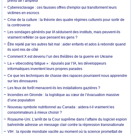
prend de l’ampleur
Cyberesclavage : ces fausses offres d'emploi qui transforment leurs
victimes en escrocs
Crise de la culture : la théorie des quatre régimes culturels pour sortir de
la controverse
Les sondages générés par IA séduisent des instituts, mais peuvent-ils
vraiment refléter ce que pensent les gens ?
Être rejeté par les autres fait mal : aider enfants et ados à rebondir quand
ils sont mis de côté
Comment X est devenu l’un des théâtres de la guerre en Ukraine
La « vibecoding fatigue » : épuisés par l’IA, les développeurs
informatiques inventent leurs propres parades
Ce que les techniques de chasse des rapaces pourraient nous apprendre
sur les dinosaures
Les feux de forêt menacent-ils les installations gazières ?
Incendies en Gironde : la logistique au cœur de l’évacuation massive
d’une population
Nouveau symbole nutritionnel au Canada : aidera-t-il vraiment les
consommateurs à mieux choisir ?
Royaume-Uni. L’arrêt de la Cour suprême dans l’affaire du logiciel espion
bahreïnite adresse un message clair contre la répression transnationale
VIH : la riposte mondiale vacille au moment où la science promettait de