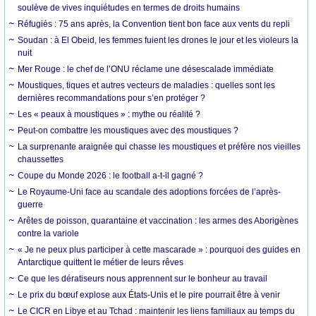
soulève de vives inquiétudes en termes de droits humains
Réfugiés : 75 ans après, la Convention tient bon face aux vents du repli
Soudan : à El Obeid, les femmes fuient les drones le jour et les violeurs la
nuit
Mer Rouge : le chef de l’ONU réclame une désescalade immédiate
Moustiques, tiques et autres vecteurs de maladies : quelles sont les
dernières recommandations pour s’en protéger ?
Les « peaux à moustiques » : mythe ou réalité ?
Peut-on combattre les moustiques avec des moustiques ?
La surprenante araignée qui chasse les moustiques et préfère nos vieilles
chaussettes
Coupe du Monde 2026 : le football a-t-il gagné ?
Le Royaume-Uni face au scandale des adoptions forcées de l’après-
guerre
Arêtes de poisson, quarantaine et vaccination : les armes des Aborigènes
contre la variole
« Je ne peux plus participer à cette mascarade » : pourquoi des guides en
Antarctique quittent le métier de leurs rêves
Ce que les dératiseurs nous apprennent sur le bonheur au travail
Le prix du bœuf explose aux États-Unis et le pire pourrait être à venir
Le CICR en Libye et au Tchad : maintenir les liens familiaux au temps du