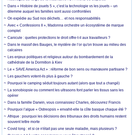
Dans « Histoire de jouets 5 », c’est la technologie vs les jouets – un
dilemme auquel les familles sont aussi confrontées
On expédie au Sud nos déchets… et nos responsabilités
Avec « Confessions II », Madonna orchestre un écosystème de marque
complet
Canicule : quelles protections le droit offre-t-il aux travailleurs ?
Dans le massif des Bauges, le mystère de l’or qu'on trouve au milieu des
calcaires
Les enjeux politiques et religieux autour du bombardement de la
cathédrale de la Dormition à Kiev
Le « SAVE America Act » : réforme de bon sens ou manœuvre partisane ?
Les gauchers votent-ils plus à gauche ?
Pourquoi le camping séduit toujours autant (alors que tout a changé)
La sonobiopsie ou comment les ultrasons font parler les tissus sans les
opérer
Dans la famille Darwin, vous connaissiez Charles, découvrez Francis
Pourquoi l’algue « Ostreopsis » envahit-elle la côte basque chaque été ?
Afrique : pourquoi les décisions des tribunaux des droits humains restent
souvent lettre morte
Covid long : et si ce n'était pas une seule maladie, mais plusieurs ?