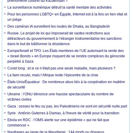
phénomène culturel du Kazakhstan ?
La surveillance numérique détruit la santé mentale des activistes
Pour les personnes LGBTQ+ en Égypte, Internet est à la fois un lien vital et
un piège
Des caméras IA surveillent les routes de Dhaka, au Bangladesh
Russie. Le projet de loi qui imposerait de vastes restrictions aux
détracteurs du gouvernement à l’étranger instrumentalise les sanctions
dans le but de bâillonner la dissidence
Europe/Israël et TPO. Les États membres de l’UE autorisant la vente des
« Israel Bonds » en Europe risquent de se rendre complices du génocide
perpétré à Gaza
Covid long : et si ce n’était pas une seule maladie, mais plusieurs ?
La faim recule, mais l’Afrique reste l’épicentre de la crise
États-Unis/Équateur : De nombreux abus liés à la coopération en matière
de sécurité
Ukraine : l’ONU dénonce une hausse spectaculaire du nombre de
victimes civiles
Gaza : cessez-le-feu ou pas, les Palestiniens ne sont en sécurité nulle part
Syrie : António Guterres à Damas, à l'heure de vérité pour la transition
Ebola en RDC : l’OMS alerte sur une épidémie « qui ne fait que
commencer »
Naufrages au large de la Mauritanie : 144 morts ou disparus