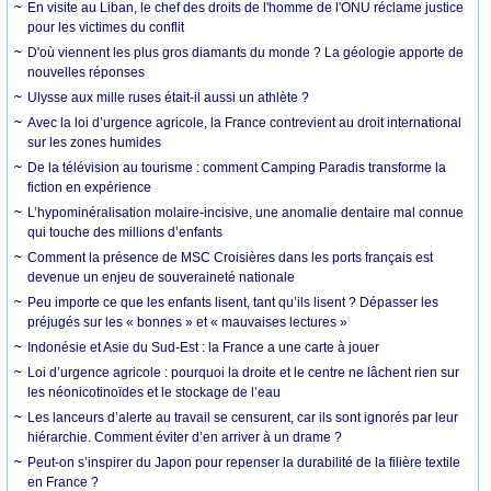
En visite au Liban, le chef des droits de l'homme de l'ONU réclame justice
pour les victimes du conflit
D'où viennent les plus gros diamants du monde ? La géologie apporte de
nouvelles réponses
Ulysse aux mille ruses était-il aussi un athlète ?
Avec la loi d’urgence agricole, la France contrevient au droit international
sur les zones humides
De la télévision au tourisme : comment Camping Paradis transforme la
fiction en expérience
L’hypominéralisation molaire-incisive, une anomalie dentaire mal connue
qui touche des millions d’enfants
Comment la présence de MSC Croisières dans les ports français est
devenue un enjeu de souveraineté nationale
Peu importe ce que les enfants lisent, tant qu’ils lisent ? Dépasser les
préjugés sur les « bonnes » et « mauvaises lectures »
Indonésie et Asie du Sud-Est : la France a une carte à jouer
Loi d’urgence agricole : pourquoi la droite et le centre ne lâchent rien sur
les néonicotinoïdes et le stockage de l’eau
Les lanceurs d’alerte au travail se censurent, car ils sont ignorés par leur
hiérarchie. Comment éviter d’en arriver à un drame ?
Peut-on s’inspirer du Japon pour repenser la durabilité de la filière textile
en France ?