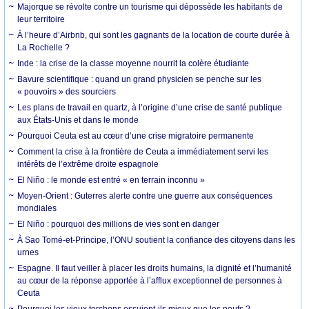
Majorque se révolte contre un tourisme qui dépossède les habitants de
leur territoire
À l’heure d’Airbnb, qui sont les gagnants de la location de courte durée à
La Rochelle ?
Inde : la crise de la classe moyenne nourrit la colère étudiante
Bavure scientifique : quand un grand physicien se penche sur les
« pouvoirs » des sourciers
Les plans de travail en quartz, à l’origine d’une crise de santé publique
aux États-Unis et dans le monde
Pourquoi Ceuta est au cœur d’une crise migratoire permanente
Comment la crise à la frontière de Ceuta a immédiatement servi les
intérêts de l’extrême droite espagnole
El Niño : le monde est entré « en terrain inconnu »
Moyen-Orient : Guterres alerte contre une guerre aux conséquences
mondiales
El Niño : pourquoi des millions de vies sont en danger
À Sao Tomé-et-Principe, l’ONU soutient la confiance des citoyens dans les
urnes
Espagne. Il faut veiller à placer les droits humains, la dignité et l’humanité
au cœur de la réponse apportée à l’afflux exceptionnel de personnes à
Ceuta
Pourquoi les vieux torchons essuient-ils mieux que les neufs ?