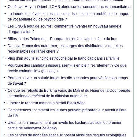
Conflit au Moyen-Orient : l’OMS alerte sur les conséquences humanitaires
La théorie de l’évolution est mal comprise : est-ce un problème de langue,
de vocabulaire ou de psychologie ?
Les ONG à bout de souffle : comment réinventer un nouveau modèle
d’organisation ?
Billes, cartes Pokémon… Pourquoi les enfants aiment faire du troc
Dans la France des outre-mer, les marges des distributeurs sont-elles
responsables de la vie chère ?
Plus d’un adulte sur cinq est touché par le handicap dans sa famille
Pourquoi des candidats disparaissent-ils en plein recrutement ? Ce que
révèle vraiment le « ghosting »
Peut-on suivre un salarié toutes les dix secondes pour vérifier son temps
de travail ?
Ce que les retraits du Burkina Faso, du Mali et du Niger de la Cour pénale
internationale révèlent de la diffusion autoritaire
Libérez le rappeur marocain Mehdi Black Wind
Compétences : comment les jeunes peuvent préparer leur avenir à l’ère
de l’IA
Ukraine : un remaniement qui révèle les fractures au sein du premier
cercle de Volodymyr Zelensky
Les centres de données spatiaux posent aussi des risques écologiques.