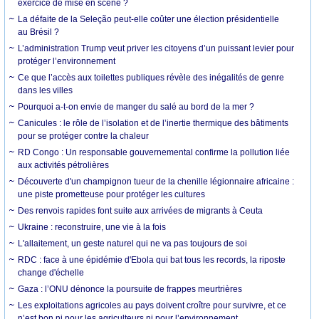
exercice de mise en scène ?
La défaite de la Seleção peut-elle coûter une élection présidentielle
au Brésil ?
L’administration Trump veut priver les citoyens d’un puissant levier pour
protéger l’environnement
Ce que l’accès aux toilettes publiques révèle des inégalités de genre
dans les villes
Pourquoi a-t-on envie de manger du salé au bord de la mer ?
Canicules : le rôle de l’isolation et de l’inertie thermique des bâtiments
pour se protéger contre la chaleur
RD Congo : Un responsable gouvernemental confirme la pollution liée
aux activités pétrolières
Découverte d'un champignon tueur de la chenille légionnaire africaine :
une piste prometteuse pour protéger les cultures
Des renvois rapides font suite aux arrivées de migrants à Ceuta
Ukraine : reconstruire, une vie à la fois
L'allaitement, un geste naturel qui ne va pas toujours de soi
RDC : face à une épidémie d'Ebola qui bat tous les records, la riposte
change d'échelle
Gaza : l’ONU dénonce la poursuite de frappes meurtrières
Les exploitations agricoles au pays doivent croître pour survivre, et ce
n’est bon ni pour les agriculteurs ni pour l’environnement