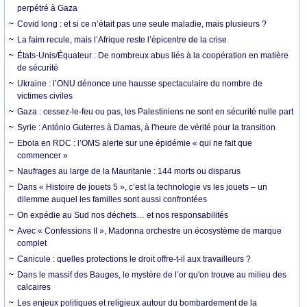
perpétré à Gaza
Covid long : et si ce n’était pas une seule maladie, mais plusieurs ?
La faim recule, mais l’Afrique reste l’épicentre de la crise
États-Unis/Équateur : De nombreux abus liés à la coopération en matière
de sécurité
Ukraine : l’ONU dénonce une hausse spectaculaire du nombre de
victimes civiles
Gaza : cessez-le-feu ou pas, les Palestiniens ne sont en sécurité nulle part
Syrie : António Guterres à Damas, à l'heure de vérité pour la transition
Ebola en RDC : l’OMS alerte sur une épidémie « qui ne fait que
commencer »
Naufrages au large de la Mauritanie : 144 morts ou disparus
Dans « Histoire de jouets 5 », c’est la technologie vs les jouets – un
dilemme auquel les familles sont aussi confrontées
On expédie au Sud nos déchets… et nos responsabilités
Avec « Confessions II », Madonna orchestre un écosystème de marque
complet
Canicule : quelles protections le droit offre-t-il aux travailleurs ?
Dans le massif des Bauges, le mystère de l’or qu'on trouve au milieu des
calcaires
Les enjeux politiques et religieux autour du bombardement de la