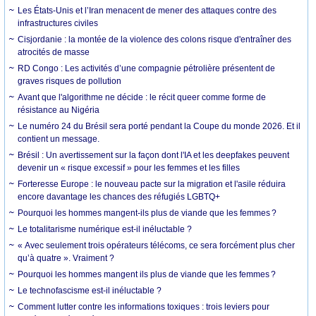
Les États-Unis et l’Iran menacent de mener des attaques contre des
infrastructures civiles
Cisjordanie : la montée de la violence des colons risque d'entraîner des
atrocités de masse
RD Congo : Les activités d’une compagnie pétrolière présentent de
graves risques de pollution
Avant que l'algorithme ne décide : le récit queer comme forme de
résistance au Nigéria
Le numéro 24 du Brésil sera porté pendant la Coupe du monde 2026. Et il
contient un message.
Brésil : Un avertissement sur la façon dont l'IA et les deepfakes peuvent
devenir un « risque excessif » pour les femmes et les filles
Forteresse Europe : le nouveau pacte sur la migration et l'asile réduira
encore davantage les chances des réfugiés LGBTQ+
Pourquoi les hommes mangent-ils plus de viande que les femmes ?
Le totalitarisme numérique est-il inéluctable ?
« Avec seulement trois opérateurs télécoms, ce sera forcément plus cher
qu’à quatre ». Vraiment ?
Pourquoi les hommes mangent ils plus de viande que les femmes ?
Le technofascisme est-il inéluctable ?
Comment lutter contre les informations toxiques : trois leviers pour