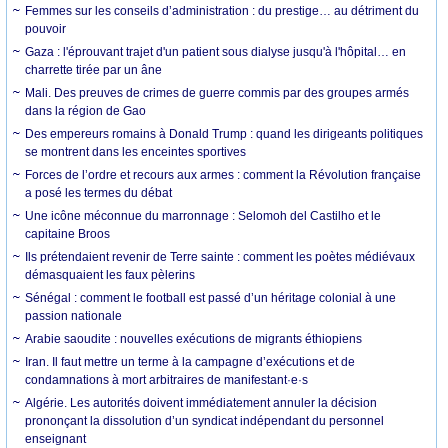
Femmes sur les conseils d’administration : du prestige… au détriment du
pouvoir
Gaza : l'éprouvant trajet d'un patient sous dialyse jusqu'à l'hôpital… en
charrette tirée par un âne
Mali. Des preuves de crimes de guerre commis par des groupes armés
dans la région de Gao
Des empereurs romains à Donald Trump : quand les dirigeants politiques
se montrent dans les enceintes sportives
Forces de l’ordre et recours aux armes : comment la Révolution française
a posé les termes du débat
Une icône méconnue du marronnage : Selomoh del Castilho et le
capitaine Broos
Ils prétendaient revenir de Terre sainte : comment les poètes médiévaux
démasquaient les faux pèlerins
Sénégal : comment le football est passé d’un héritage colonial à une
passion nationale
Arabie saoudite : nouvelles exécutions de migrants éthiopiens
Iran. Il faut mettre un terme à la campagne d’exécutions et de
condamnations à mort arbitraires de manifestant·e·s
Algérie. Les autorités doivent immédiatement annuler la décision
prononçant la dissolution d’un syndicat indépendant du personnel
enseignant