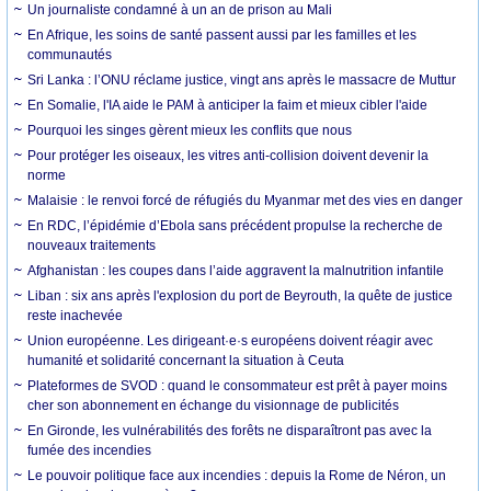
Un journaliste condamné à un an de prison au Mali
En Afrique, les soins de santé passent aussi par les familles et les
communautés
Sri Lanka : l’ONU réclame justice, vingt ans après le massacre de Muttur
En Somalie, l'IA aide le PAM à anticiper la faim et mieux cibler l'aide
Pourquoi les singes gèrent mieux les conflits que nous
Pour protéger les oiseaux, les vitres anti-collision doivent devenir la
norme
Malaisie : le renvoi forcé de réfugiés du Myanmar met des vies en danger
En RDC, l’épidémie d’Ebola sans précédent propulse la recherche de
nouveaux traitements
Afghanistan : les coupes dans l’aide aggravent la malnutrition infantile
Liban : six ans après l'explosion du port de Beyrouth, la quête de justice
reste inachevée
Union européenne. Les dirigeant·e·s européens doivent réagir avec
humanité et solidarité concernant la situation à Ceuta
Plateformes de SVOD : quand le consommateur est prêt à payer moins
cher son abonnement en échange du visionnage de publicités
En Gironde, les vulnérabilités des forêts ne disparaîtront pas avec la
fumée des incendies
Le pouvoir politique face aux incendies : depuis la Rome de Néron, un