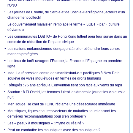
l'ONU
Les jeunes de Croatie, de Serbie et de Bosnie-Herzégovine, acteurs d'un
changement collectif
Le gouvernement malaisien remplace le terme « LGBT » par « culture
déviante »
Les communautés LGBTQ+ de Hong Kong luttent pour leur survie dans un
contexte de réduction de l'espace civique
Les nations mélanésiennes s'engagent à relier et étendre leurs zones
marines protégées
Les feux de forêt ravagent l’Europe, la France et l’Espagne en première
ligne
Inde. La répression contre des manifestant·e·s pacifiques à New Delhi
soulève de vives inquiétudes en termes de droits humains
Réfugiés : 75 ans après, la Convention tient bon face aux vents du repli
Soudan : à El Obeid, les femmes fuient les drones le jour et les violeurs la
nuit
Mer Rouge : le chef de l’ONU réclame une désescalade immédiate
Moustiques, tiques et autres vecteurs de maladies : quelles sont les
dernières recommandations pour s’en protéger ?
Les « peaux à moustiques » : mythe ou réalité ?
Peut-on combattre les moustiques avec des moustiques ?