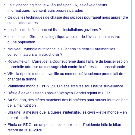
La « vibecoding fatigue » : épuisés par l’IA, les développeurs
informatiques inventent leurs propres parades
Ce que les techniques de chasse des rapaces pourraient nous apprendre
sur les dinosaures
Les feux de forêt menacent-ils les installations gazières ?
Incendies en Gironde : la logistique au cœur de l’évacuation massive
d’une population
Nouveau symbole nutritionnel au Canada : aidera-t-il vraiment les
consommateurs à mieux choisir ?
Royaume-Uni. L’arrêt de la Cour suprême dans l’affaire du logiciel espion
bahreïnite adresse un message clair contre la répression transnationale
VIH : la riposte mondiale vacille au moment où la science promettait de
changer la donne
Patrimoine mondial : l’UNESCO place six sites sous haute surveillance
Réfugié devenu star du basket, Wenyen Gabriel rejoint le HCR
Au Soudan, des mères marchent des kilomètres pour sauver leurs enfants
de la malnutrition
Ukraine : à mesure que la guerre s’intensifie, les civils – et le monde – en
paient le prix
Ebola en RDC : en un peu plus de deux mois, l'épidémie frôle le bilan
record de 2018-2020