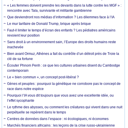
« Les femmes doivent prendre les devants dans la lutte contre les MGF » :
rencontre avec Tala, survivante et militante gambienne
Que deviendront nos médias d’information ? Les dilemmes face à l’IA
Le mur tarifaire de Donald Trump, brique après brique
Faut-il limiter le temps d’écran des enfants ? Les pédiatres américains
revoient leur position
Sans droit à un environnement sain, l’Europe des droits humains reste
inachevée
Bien avant Ormuz, Athènes a fait du contrôle d’un détroit près de Troie la
clé de sa fortune
Écouter Phnom Penh : ce que les cultures urbaines disent du Cambodge
contemporain
Le « bien commun », un concept post-libéral ?
Gènes et peuples : pourquoi la génétique ne corrobore pas le concept de
race dans notre espèce
Pourquoi l’IA vous dit toujours que vous avez une excellente idée, ou
l’effet sycophante
Le rythme des abysses, ou comment les créatures qui vivent dans une nuit
perpétuelle se repèrent dans le temps
Centres de données dans l’espace : ni écologiques, ni économes
Marchés financiers africains : les leçons de la crise russo-ukrainienne