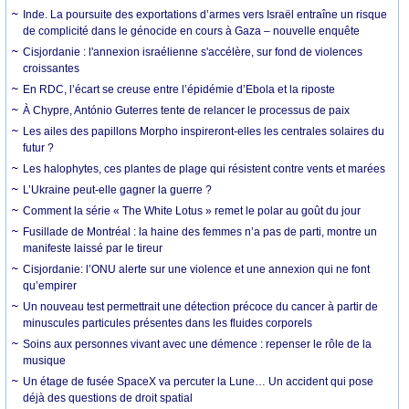
Inde. La poursuite des exportations d’armes vers Israël entraîne un risque
de complicité dans le génocide en cours à Gaza – nouvelle enquête
Cisjordanie : l'annexion israélienne s'accélère, sur fond de violences
croissantes
En RDC, l’écart se creuse entre l’épidémie d’Ebola et la riposte
À Chypre, António Guterres tente de relancer le processus de paix
Les ailes des papillons Morpho inspireront-elles les centrales solaires du
futur ?
Les halophytes, ces plantes de plage qui résistent contre vents et marées
L’Ukraine peut-elle gagner la guerre ?
Comment la série « The White Lotus » remet le polar au goût du jour
Fusillade de Montréal : la haine des femmes n’a pas de parti, montre un
manifeste laissé par le tireur
Cisjordanie: l’ONU alerte sur une violence et une annexion qui ne font
qu’empirer
Un nouveau test permettrait une détection précoce du cancer à partir de
minuscules particules présentes dans les fluides corporels
Soins aux personnes vivant avec une démence : repenser le rôle de la
musique
Un étage de fusée SpaceX va percuter la Lune… Un accident qui pose
déjà des questions de droit spatial