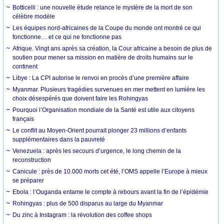
Botticelli : une nouvelle étude relance le mystère de la mort de son
célèbre modèle
Les équipes nord-africaines de la Coupe du monde ont montré ce qui
fonctionne… et ce qui ne fonctionne pas
Afrique. Vingt ans après sa création, la Cour africaine a besoin de plus de
soutien pour mener sa mission en matière de droits humains sur le
continent
Libye : La CPI autorise le renvoi en procès d’une première affaire
Myanmar. Plusieurs tragédies survenues en mer mettent en lumière les
choix désespérés que doivent faire les Rohingyas
Pourquoi l’Organisation mondiale de la Santé est utile aux citoyens
français
Le conflit au Moyen-Orient pourrait plonger 23 millions d’enfants
supplémentaires dans la pauvreté
Venezuela : après les secours d’urgence, le long chemin de la
reconstruction
Canicule : près de 10.000 morts cet été, l’OMS appelle l’Europe à mieux
se préparer
Ebola : l’Ouganda entame le compte à rebours avant la fin de l’épidémie
Rohingyas : plus de 500 disparus au large du Myanmar
Du zinc à Instagram : la révolution des coffee shops