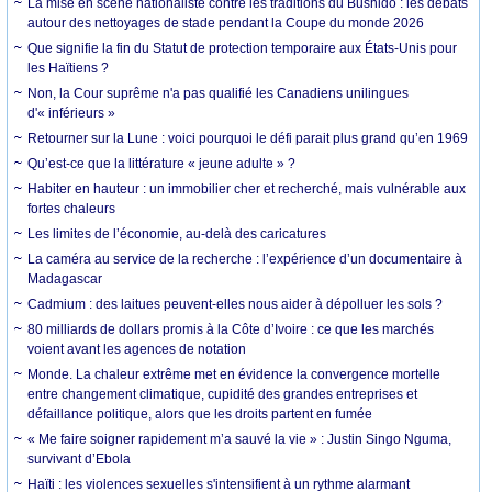
La mise en scène nationaliste contre les traditions du Bushido : les débats
autour des nettoyages de stade pendant la Coupe du monde 2026
Que signifie la fin du Statut de protection temporaire aux États-Unis pour
les Haïtiens ?
Non, la Cour suprême n'a pas qualifié les Canadiens unilingues
d'« inférieurs »
Retourner sur la Lune : voici pourquoi le défi parait plus grand qu’en 1969
Qu’est-ce que la littérature « jeune adulte » ?
Habiter en hauteur : un immobilier cher et recherché, mais vulnérable aux
fortes chaleurs
Les limites de l’économie, au-delà des caricatures
La caméra au service de la recherche : l’expérience d’un documentaire à
Madagascar
Cadmium : des laitues peuvent-elles nous aider à dépolluer les sols ?
80 milliards de dollars promis à la Côte d’Ivoire : ce que les marchés
voient avant les agences de notation
Monde. La chaleur extrême met en évidence la convergence mortelle
entre changement climatique, cupidité des grandes entreprises et
défaillance politique, alors que les droits partent en fumée
« Me faire soigner rapidement m’a sauvé la vie » : Justin Singo Nguma,
survivant d’Ebola
Haïti : les violences sexuelles s'intensifient à un rythme alarmant