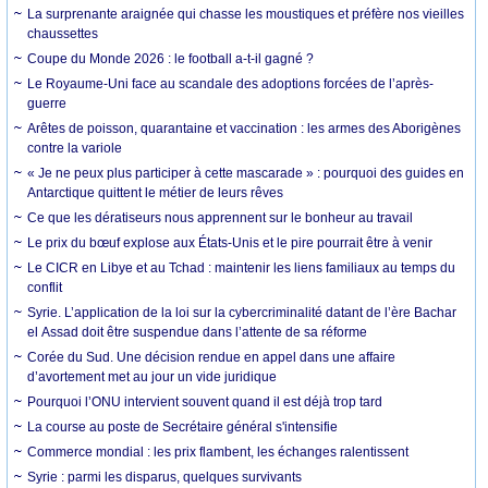
La surprenante araignée qui chasse les moustiques et préfère nos vieilles
chaussettes
Coupe du Monde 2026 : le football a-t-il gagné ?
Le Royaume-Uni face au scandale des adoptions forcées de l’après-
guerre
Arêtes de poisson, quarantaine et vaccination : les armes des Aborigènes
contre la variole
« Je ne peux plus participer à cette mascarade » : pourquoi des guides en
Antarctique quittent le métier de leurs rêves
Ce que les dératiseurs nous apprennent sur le bonheur au travail
Le prix du bœuf explose aux États-Unis et le pire pourrait être à venir
Le CICR en Libye et au Tchad : maintenir les liens familiaux au temps du
conflit
Syrie. L’application de la loi sur la cybercriminalité datant de l’ère Bachar
el Assad doit être suspendue dans l’attente de sa réforme
Corée du Sud. Une décision rendue en appel dans une affaire
d’avortement met au jour un vide juridique
Pourquoi l’ONU intervient souvent quand il est déjà trop tard
La course au poste de Secrétaire général s'intensifie
Commerce mondial : les prix flambent, les échanges ralentissent
Syrie : parmi les disparus, quelques survivants