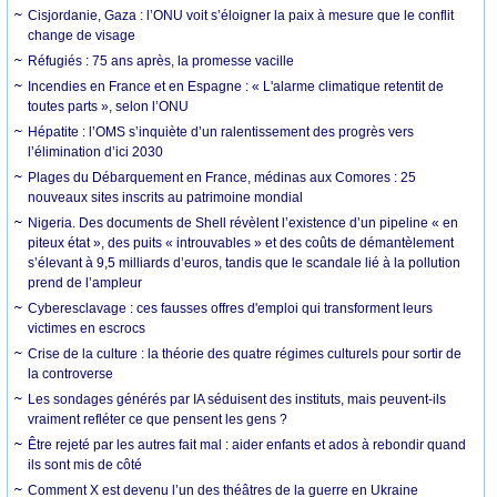
Cisjordanie, Gaza : l’ONU voit s’éloigner la paix à mesure que le conflit
change de visage
Réfugiés : 75 ans après, la promesse vacille
Incendies en France et en Espagne : « L'alarme climatique retentit de
toutes parts », selon l’ONU
Hépatite : l’OMS s’inquiète d’un ralentissement des progrès vers
l’élimination d’ici 2030
Plages du Débarquement en France, médinas aux Comores : 25
nouveaux sites inscrits au patrimoine mondial
Nigeria. Des documents de Shell révèlent l’existence d’un pipeline « en
piteux état », des puits « introuvables » et des coûts de démantèlement
s’élevant à 9,5 milliards d’euros, tandis que le scandale lié à la pollution
prend de l’ampleur
Cyberesclavage : ces fausses offres d'emploi qui transforment leurs
victimes en escrocs
Crise de la culture : la théorie des quatre régimes culturels pour sortir de
la controverse
Les sondages générés par IA séduisent des instituts, mais peuvent-ils
vraiment refléter ce que pensent les gens ?
Être rejeté par les autres fait mal : aider enfants et ados à rebondir quand
ils sont mis de côté
Comment X est devenu l’un des théâtres de la guerre en Ukraine