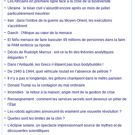
Les Africains en première ligne face à la crise de la biodiversité
Ukraine : le bilan civil s’alourdit encore après un mois de juillet
particulièrement meurtrier
Iran : dans l'ombre de la guerre au Moyen-Orient, les exécutions
s'accélèrent
Daech : l'Afrique au cœur de la menace
El Niño menace de faire basculer 49 millions de personnes dans la faim :
le PAM renforce sa riposte
Décès de Rudolph Marcus : est-ce la fin des théories analytiques
élégantes ?
Dans l’Antiquité, les Grecs n’étaient pas tous bodybuildés !
De 1940 à 1944, quel véhicule roulait en l’absence de pétrole ?
Il n’y a pas si longtemps, les grillons chantaient dans le métro parisien
Donald Trump ou la contagion du mal ordinaire
Incendies : le retour à la maison, angle mort de la gestion de crise
Renseignement : comment les services secrets sont devenus un pilier de
l’État
Les robots agricoles annoncent-ils vraiment une nouvelle révolution ?
Quelles sont les limites de la clim ?
L’éclipse solaire, un spectacle impressionnant source de mythes et de
découvertes scientifiques