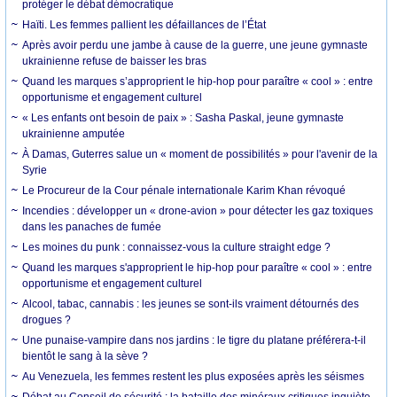
protéger le débat démocratique
Haïti. Les femmes pallient les défaillances de l’État
Après avoir perdu une jambe à cause de la guerre, une jeune gymnaste
ukrainienne refuse de baisser les bras
Quand les marques s’approprient le hip-hop pour paraître « cool » : entre
opportunisme et engagement culturel
« Les enfants ont besoin de paix » : Sasha Paskal, jeune gymnaste
ukrainienne amputée
À Damas, Guterres salue un « moment de possibilités » pour l'avenir de la
Syrie
Le Procureur de la Cour pénale internationale Karim Khan révoqué
Incendies : développer un « drone-avion » pour détecter les gaz toxiques
dans les panaches de fumée
Les moines du punk : connaissez-vous la culture straight edge ?
Quand les marques s'approprient le hip-hop pour paraître « cool » : entre
opportunisme et engagement culturel
Alcool, tabac, cannabis : les jeunes se sont-ils vraiment détournés des
drogues ?
Une punaise-vampire dans nos jardins : le tigre du platane préférera-t-il
bientôt le sang à la sève ?
Au Venezuela, les femmes restent les plus exposées après les séismes
Débat au Conseil de sécurité : la bataille des minéraux critiques inquiète