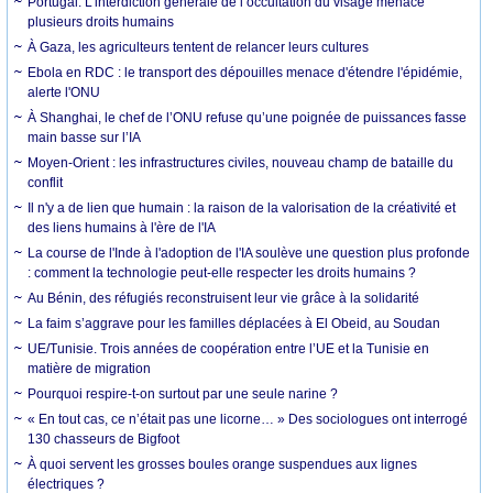
Portugal. L’interdiction générale de l’occultation du visage menace
plusieurs droits humains
À Gaza, les agriculteurs tentent de relancer leurs cultures
Ebola en RDC : le transport des dépouilles menace d'étendre l'épidémie,
alerte l'ONU
À Shanghai, le chef de l’ONU refuse qu’une poignée de puissances fasse
main basse sur l’IA
Moyen-Orient : les infrastructures civiles, nouveau champ de bataille du
conflit
Il n'y a de lien que humain : la raison de la valorisation de la créativité et
des liens humains à l'ère de l'IA
La course de l'Inde à l'adoption de l'IA soulève une question plus profonde
: comment la technologie peut-elle respecter les droits humains ?
Au Bénin, des réfugiés reconstruisent leur vie grâce à la solidarité
La faim s’aggrave pour les familles déplacées à El Obeid, au Soudan
UE/Tunisie. Trois années de coopération entre l’UE et la Tunisie en
matière de migration
Pourquoi respire-t-on surtout par une seule narine ?
« En tout cas, ce n’était pas une licorne… » Des sociologues ont interrogé
130 chasseurs de Bigfoot
À quoi servent les grosses boules orange suspendues aux lignes
électriques ?