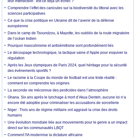
leur interdiction : est-ce déjà un échec ?
Comprendre l’effet des canicules sur la biodiversité du littoral avec les
sciences participatives
Ce que la crise politique en Ukraine dit de l’avenir de la défense
européenne
Dans le camp de Tsoundzou, à Mayotte, les oubliés de la route migratoire
de l’océan Indien
Pourquoi masculinisme et antisémitisme sont profondément liés
Le découpage technologique, la tactique vaine d’Apple pour esquiver la
régulation
Après les Jeux olympiques de Paris 2024, quel héritage pour la sécurité
des évènements sportifs ?
Le racisme à la Coupe du monde de football est une triste réalité :
comment en comprendre les origines
La seconde vie méconnue des pesticides dans l’atmosphère
Ghana. Six ans après le lynchage à mort d’Akua Denteh, aucune loi n’a
encore été adoptée pour criminaliser les accusations de sorcellerie
Niger : Trois ans de régime militaire ont aggravé la crise des droits
humains
Une évolution mondiale liée aux mouvements pour le genre a un impact
direct sur les communautés LBQT
Comment l'IA modernise la dictature africaine