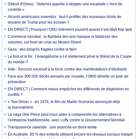
Détroit d'Ormuz : Guterres appelle à stopper une escalade « hors de
contrôle »
Alcools américains invendus : faut-il profiter des nouveaux droits de
douane de Trump pour les écouler ?
EN DIRECT | Pourquoi l’ONU intervient souvent quand il est déjà trop tard
Commerce mondial : la flambée des prix masque la faiblesse des
volumes, sur fond de crise au Moyen-Orient
Gaza : des progrès fragiles contre la faim
Le foot et la foi : l’évangélisme a-t-il réellement privé le Brésil de la Coupe
du monde ?
Inde : Recours excessif à la force contre des manifestations d’étudiants
Face aux 300 000 décès annuels par noyade, l’OMS dévoile un plan de
prévention
EN DIRECT | Comment mieux empêcher les différends de dégénérer en
conflits ?
« Taxi Driver » : en 1976, le film de Martin Scorsese annonçait déjà
la manosphère
La saga One Piece peut nous aider à comprendre les alternatives à
l’entreprise traditionnelle, avec Luffy contre le Gouvernement Mondial
Transparence salariale : une avancée en demi-teinte
En Australie, 85 % des enfants utilisent encore les réseaux sociaux malgré