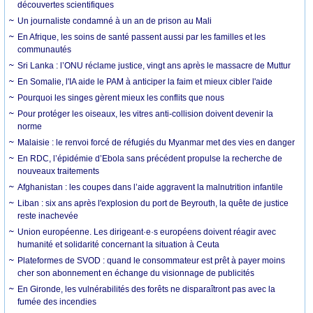
découvertes scientifiques
Un journaliste condamné à un an de prison au Mali
En Afrique, les soins de santé passent aussi par les familles et les
communautés
Sri Lanka : l’ONU réclame justice, vingt ans après le massacre de Muttur
En Somalie, l'IA aide le PAM à anticiper la faim et mieux cibler l'aide
Pourquoi les singes gèrent mieux les conflits que nous
Pour protéger les oiseaux, les vitres anti-collision doivent devenir la
norme
Malaisie : le renvoi forcé de réfugiés du Myanmar met des vies en danger
En RDC, l’épidémie d’Ebola sans précédent propulse la recherche de
nouveaux traitements
Afghanistan : les coupes dans l’aide aggravent la malnutrition infantile
Liban : six ans après l'explosion du port de Beyrouth, la quête de justice
reste inachevée
Union européenne. Les dirigeant·e·s européens doivent réagir avec
humanité et solidarité concernant la situation à Ceuta
Plateformes de SVOD : quand le consommateur est prêt à payer moins
cher son abonnement en échange du visionnage de publicités
En Gironde, les vulnérabilités des forêts ne disparaîtront pas avec la
fumée des incendies