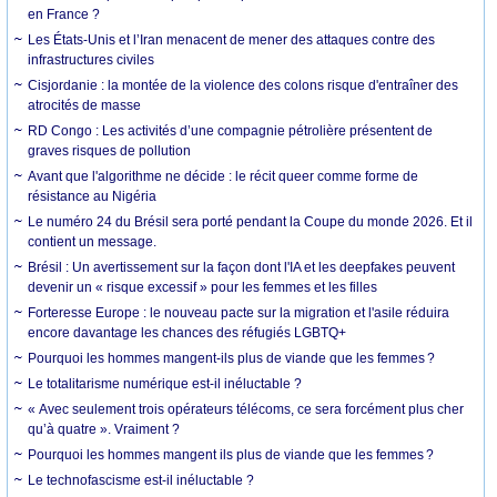
en France ?
Les États-Unis et l’Iran menacent de mener des attaques contre des
infrastructures civiles
Cisjordanie : la montée de la violence des colons risque d'entraîner des
atrocités de masse
RD Congo : Les activités d’une compagnie pétrolière présentent de
graves risques de pollution
Avant que l'algorithme ne décide : le récit queer comme forme de
résistance au Nigéria
Le numéro 24 du Brésil sera porté pendant la Coupe du monde 2026. Et il
contient un message.
Brésil : Un avertissement sur la façon dont l'IA et les deepfakes peuvent
devenir un « risque excessif » pour les femmes et les filles
Forteresse Europe : le nouveau pacte sur la migration et l'asile réduira
encore davantage les chances des réfugiés LGBTQ+
Pourquoi les hommes mangent-ils plus de viande que les femmes ?
Le totalitarisme numérique est-il inéluctable ?
« Avec seulement trois opérateurs télécoms, ce sera forcément plus cher
qu’à quatre ». Vraiment ?
Pourquoi les hommes mangent ils plus de viande que les femmes ?
Le technofascisme est-il inéluctable ?