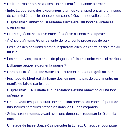
Haïti : les violences sexuelles s'intensifient à un rythme alarmant
Inde. La poursuite des exportations d’armes vers Israël entraîne un risque
de complicité dans le génocide en cours à Gaza – nouvelle enquête
Cisjordanie : l'annexion israélienne s'accélère, sur fond de violences
croissantes
En RDC, l’écart se creuse entre l’épidémie d’Ebola et la riposte
À Chypre, António Guterres tente de relancer le processus de paix
Les ailes des papillons Morpho inspireront-elles les centrales solaires du
futur ?
Les halophytes, ces plantes de plage qui résistent contre vents et marées
L’Ukraine peut-elle gagner la guerre ?
Comment la série « The White Lotus » remet le polar au goût du jour
Fusillade de Montréal : la haine des femmes n’a pas de parti, montre un
manifeste laissé par le tireur
Cisjordanie: l’ONU alerte sur une violence et une annexion qui ne font
qu’empirer
Un nouveau test permettrait une détection précoce du cancer à partir de
minuscules particules présentes dans les fluides corporels
Soins aux personnes vivant avec une démence : repenser le rôle de la
musique
Un étage de fusée SpaceX va percuter la Lune… Un accident qui pose