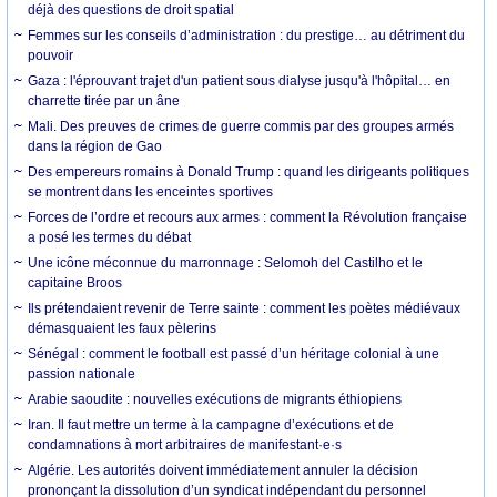
déjà des questions de droit spatial
Femmes sur les conseils d’administration : du prestige… au détriment du
pouvoir
Gaza : l'éprouvant trajet d'un patient sous dialyse jusqu'à l'hôpital… en
charrette tirée par un âne
Mali. Des preuves de crimes de guerre commis par des groupes armés
dans la région de Gao
Des empereurs romains à Donald Trump : quand les dirigeants politiques
se montrent dans les enceintes sportives
Forces de l’ordre et recours aux armes : comment la Révolution française
a posé les termes du débat
Une icône méconnue du marronnage : Selomoh del Castilho et le
capitaine Broos
Ils prétendaient revenir de Terre sainte : comment les poètes médiévaux
démasquaient les faux pèlerins
Sénégal : comment le football est passé d’un héritage colonial à une
passion nationale
Arabie saoudite : nouvelles exécutions de migrants éthiopiens
Iran. Il faut mettre un terme à la campagne d’exécutions et de
condamnations à mort arbitraires de manifestant·e·s
Algérie. Les autorités doivent immédiatement annuler la décision
prononçant la dissolution d’un syndicat indépendant du personnel