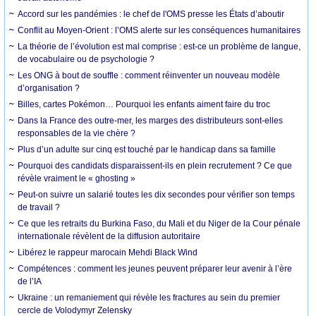
Accord sur les pandémies : le chef de l'OMS presse les États d’aboutir
Conflit au Moyen-Orient : l’OMS alerte sur les conséquences humanitaires
La théorie de l’évolution est mal comprise : est-ce un problème de langue,
de vocabulaire ou de psychologie ?
Les ONG à bout de souffle : comment réinventer un nouveau modèle
d’organisation ?
Billes, cartes Pokémon… Pourquoi les enfants aiment faire du troc
Dans la France des outre-mer, les marges des distributeurs sont-elles
responsables de la vie chère ?
Plus d’un adulte sur cinq est touché par le handicap dans sa famille
Pourquoi des candidats disparaissent-ils en plein recrutement ? Ce que
révèle vraiment le « ghosting »
Peut-on suivre un salarié toutes les dix secondes pour vérifier son temps
de travail ?
Ce que les retraits du Burkina Faso, du Mali et du Niger de la Cour pénale
internationale révèlent de la diffusion autoritaire
Libérez le rappeur marocain Mehdi Black Wind
Compétences : comment les jeunes peuvent préparer leur avenir à l’ère
de l’IA
Ukraine : un remaniement qui révèle les fractures au sein du premier
cercle de Volodymyr Zelensky