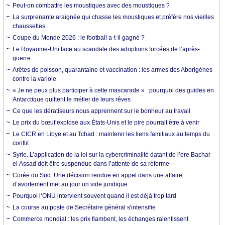
Peut-on combattre les moustiques avec des moustiques ?
La surprenante araignée qui chasse les moustiques et préfère nos vieilles
chaussettes
Coupe du Monde 2026 : le football a-t-il gagné ?
Le Royaume-Uni face au scandale des adoptions forcées de l’après-
guerre
Arêtes de poisson, quarantaine et vaccination : les armes des Aborigènes
contre la variole
« Je ne peux plus participer à cette mascarade » : pourquoi des guides en
Antarctique quittent le métier de leurs rêves
Ce que les dératiseurs nous apprennent sur le bonheur au travail
Le prix du bœuf explose aux États-Unis et le pire pourrait être à venir
Le CICR en Libye et au Tchad : maintenir les liens familiaux au temps du
conflit
Syrie. L’application de la loi sur la cybercriminalité datant de l’ère Bachar
el Assad doit être suspendue dans l’attente de sa réforme
Corée du Sud. Une décision rendue en appel dans une affaire
d’avortement met au jour un vide juridique
Pourquoi l’ONU intervient souvent quand il est déjà trop tard
La course au poste de Secrétaire général s'intensifie
Commerce mondial : les prix flambent, les échanges ralentissent