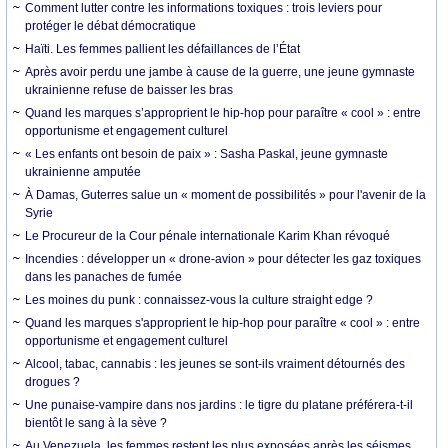
Comment lutter contre les informations toxiques : trois leviers pour
protéger le débat démocratique
Haïti. Les femmes pallient les défaillances de l’État
Après avoir perdu une jambe à cause de la guerre, une jeune gymnaste
ukrainienne refuse de baisser les bras
Quand les marques s’approprient le hip-hop pour paraître « cool » : entre
opportunisme et engagement culturel
« Les enfants ont besoin de paix » : Sasha Paskal, jeune gymnaste
ukrainienne amputée
À Damas, Guterres salue un « moment de possibilités » pour l'avenir de la
Syrie
Le Procureur de la Cour pénale internationale Karim Khan révoqué
Incendies : développer un « drone-avion » pour détecter les gaz toxiques
dans les panaches de fumée
Les moines du punk : connaissez-vous la culture straight edge ?
Quand les marques s'approprient le hip-hop pour paraître « cool » : entre
opportunisme et engagement culturel
Alcool, tabac, cannabis : les jeunes se sont-ils vraiment détournés des
drogues ?
Une punaise-vampire dans nos jardins : le tigre du platane préférera-t-il
bientôt le sang à la sève ?
Au Venezuela, les femmes restent les plus exposées après les séismes