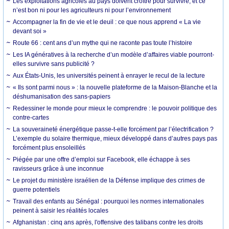
Les exploitations agricoles au pays doivent croître pour survivre, et ce
n’est bon ni pour les agriculteurs ni pour l’environnement
Accompagner la fin de vie et le deuil : ce que nous apprend « La vie
devant soi »
Route 66 : cent ans d’un mythe qui ne raconte pas toute l’histoire
Les IA génératives à la recherche d’un modèle d’affaires viable pourront-
elles survivre sans publicité ?
Aux États-Unis, les universités peinent à enrayer le recul de la lecture
« Ils sont parmi nous » : la nouvelle plateforme de la Maison-Blanche et la
déshumanisation des sans-papiers
Redessiner le monde pour mieux le comprendre : le pouvoir politique des
contre-cartes
La souveraineté énergétique passe-t-elle forcément par l’électrification ?
L’exemple du solaire thermique, mieux développé dans d’autres pays pas
forcément plus ensoleillés
Piégée par une offre d’emploi sur Facebook, elle échappe à ses
ravisseurs grâce à une inconnue
Le projet du ministère israélien de la Défense implique des crimes de
guerre potentiels
Travail des enfants au Sénégal : pourquoi les normes internationales
peinent à saisir les réalités locales
Afghanistan : cinq ans après, l'offensive des talibans contre les droits