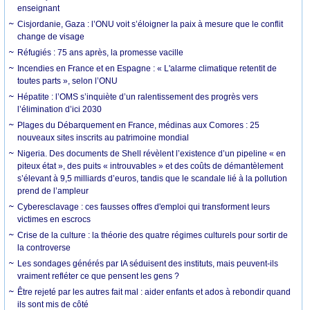
enseignant
Cisjordanie, Gaza : l’ONU voit s’éloigner la paix à mesure que le conflit
change de visage
Réfugiés : 75 ans après, la promesse vacille
Incendies en France et en Espagne : « L'alarme climatique retentit de
toutes parts », selon l’ONU
Hépatite : l’OMS s’inquiète d’un ralentissement des progrès vers
l’élimination d’ici 2030
Plages du Débarquement en France, médinas aux Comores : 25
nouveaux sites inscrits au patrimoine mondial
Nigeria. Des documents de Shell révèlent l’existence d’un pipeline « en
piteux état », des puits « introuvables » et des coûts de démantèlement
s’élevant à 9,5 milliards d’euros, tandis que le scandale lié à la pollution
prend de l’ampleur
Cyberesclavage : ces fausses offres d'emploi qui transforment leurs
victimes en escrocs
Crise de la culture : la théorie des quatre régimes culturels pour sortir de
la controverse
Les sondages générés par IA séduisent des instituts, mais peuvent-ils
vraiment refléter ce que pensent les gens ?
Être rejeté par les autres fait mal : aider enfants et ados à rebondir quand
ils sont mis de côté