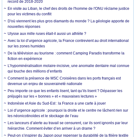
record de 2018-2020
En visite au Liban, le chef des droits de l'homme de l'ONU réclame justice
pour les victimes du conflit
D'où viennent les plus gros diamants du monde ? La géologie apporte de
nouvelles réponses
Ulysse aux mille ruses était-il aussi un athlète ?
Avec la loi d’urgence agricole, la France contrevient au droit international
sur les zones humides
De la télévision au tourisme : comment Camping Paradis transforme la
fiction en expérience
L’hypominéralisation molaire-incisive, une anomalie dentaire mal connue
qui touche des millions d’enfants
Comment la présence de MSC Croisières dans les ports français est
devenue un enjeu de souveraineté nationale
Peu importe ce que les enfants lisent, tant qu’ils lisent ? Dépasser les
préjugés sur les « bonnes » et « mauvaises lectures »
Indonésie et Asie du Sud-Est : la France a une carte à jouer
Loi d’urgence agricole : pourquoi la droite et le centre ne lâchent rien sur
les néonicotinoïdes et le stockage de l’eau
Les lanceurs d’alerte au travail se censurent, car ils sont ignorés par leur
hiérarchie. Comment éviter d’en arriver à un drame ?
Peut-on s’inspirer du Japon pour repenser la durabilité de la filière textile