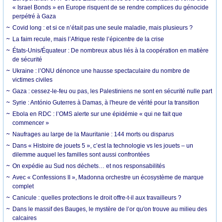
« Israel Bonds » en Europe risquent de se rendre complices du génocide
perpétré à Gaza
Covid long : et si ce n’était pas une seule maladie, mais plusieurs ?
La faim recule, mais l’Afrique reste l’épicentre de la crise
États-Unis/Équateur : De nombreux abus liés à la coopération en matière
de sécurité
Ukraine : l’ONU dénonce une hausse spectaculaire du nombre de
victimes civiles
Gaza : cessez-le-feu ou pas, les Palestiniens ne sont en sécurité nulle part
Syrie : António Guterres à Damas, à l'heure de vérité pour la transition
Ebola en RDC : l’OMS alerte sur une épidémie « qui ne fait que
commencer »
Naufrages au large de la Mauritanie : 144 morts ou disparus
Dans « Histoire de jouets 5 », c’est la technologie vs les jouets – un
dilemme auquel les familles sont aussi confrontées
On expédie au Sud nos déchets… et nos responsabilités
Avec « Confessions II », Madonna orchestre un écosystème de marque
complet
Canicule : quelles protections le droit offre-t-il aux travailleurs ?
Dans le massif des Bauges, le mystère de l’or qu'on trouve au milieu des
calcaires