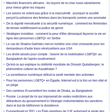
Marchés financiers africains : les leçons de la crise russo-ukrainienne
pour mieux gérer les risques
Les avions ne volent pas grâce à la masculinité : pourquoi la société
perçoit la présence des femmes dans les transports comme une anomalie
De la dignité menstruelle à la sécurité numérique : comment les féministes
de terrain redéfinissent la justice de genre
Stratégies invisibles : comment la peur d'être démasqué façonne la vie en
ligne des personnes LGBTQ+ en Serbie
Le cas de Shakira Galíndez met en lumière une crise croissante pour les
demandeurs d'asile trans vénézuéliens aux USA
Les droits laissés pour compte : l'avenir de la mobilisation LGBTQI+ au
Bangladesh de l'après-soulèvement
Qu'est-ce qui explique la célébrité mondiale de Dimash Qudaibergen, le
phénomène culturel du Kazakhstan ?
La surveillance numérique détruit la santé mentale des activistes
Pour les personnes LGBTQ+ en Égypte, Internet est à la fois un lien vital et
un piège
Des caméras IA surveillent les routes de Dhaka, au Bangladesh
Russie. Le projet de loi qui imposerait de vastes restrictions aux
détracteurs du gouvernement à l’étranger instrumentalise les sanctions
dans le but de bâillonner la dissidence
Europe/Israël et TPO. Les États membres de l’UE autorisant la vente des