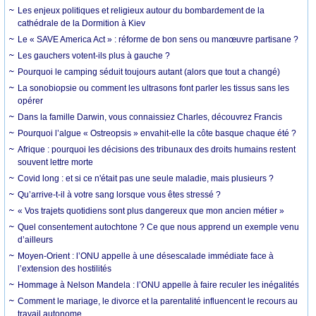
Les enjeux politiques et religieux autour du bombardement de la
cathédrale de la Dormition à Kiev
Le « SAVE America Act » : réforme de bon sens ou manœuvre partisane ?
Les gauchers votent-ils plus à gauche ?
Pourquoi le camping séduit toujours autant (alors que tout a changé)
La sonobiopsie ou comment les ultrasons font parler les tissus sans les
opérer
Dans la famille Darwin, vous connaissiez Charles, découvrez Francis
Pourquoi l’algue « Ostreopsis » envahit-elle la côte basque chaque été ?
Afrique : pourquoi les décisions des tribunaux des droits humains restent
souvent lettre morte
Covid long : et si ce n'était pas une seule maladie, mais plusieurs ?
Qu’arrive-t-il à votre sang lorsque vous êtes stressé ?
« Vos trajets quotidiens sont plus dangereux que mon ancien métier »
Quel consentement autochtone ? Ce que nous apprend un exemple venu
d’ailleurs
Moyen-Orient : l’ONU appelle à une désescalade immédiate face à
l’extension des hostilités
Hommage à Nelson Mandela : l’ONU appelle à faire reculer les inégalités
Comment le mariage, le divorce et la parentalité influencent le recours au
travail autonome