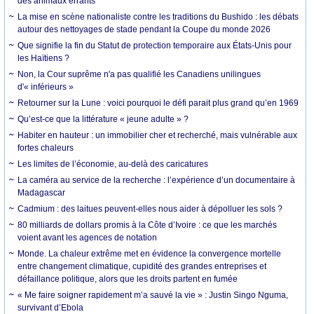
des animaux errants
La mise en scène nationaliste contre les traditions du Bushido : les débats
autour des nettoyages de stade pendant la Coupe du monde 2026
Que signifie la fin du Statut de protection temporaire aux États-Unis pour
les Haïtiens ?
Non, la Cour suprême n'a pas qualifié les Canadiens unilingues
d'« inférieurs »
Retourner sur la Lune : voici pourquoi le défi parait plus grand qu’en 1969
Qu’est-ce que la littérature « jeune adulte » ?
Habiter en hauteur : un immobilier cher et recherché, mais vulnérable aux
fortes chaleurs
Les limites de l’économie, au-delà des caricatures
La caméra au service de la recherche : l’expérience d’un documentaire à
Madagascar
Cadmium : des laitues peuvent-elles nous aider à dépolluer les sols ?
80 milliards de dollars promis à la Côte d’Ivoire : ce que les marchés
voient avant les agences de notation
Monde. La chaleur extrême met en évidence la convergence mortelle
entre changement climatique, cupidité des grandes entreprises et
défaillance politique, alors que les droits partent en fumée
« Me faire soigner rapidement m’a sauvé la vie » : Justin Singo Nguma,
survivant d’Ebola