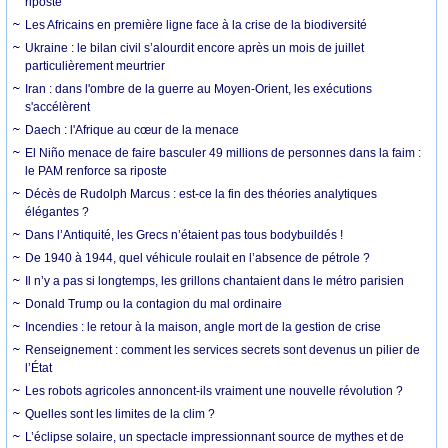
riposte
Les Africains en première ligne face à la crise de la biodiversité
Ukraine : le bilan civil s’alourdit encore après un mois de juillet
particulièrement meurtrier
Iran : dans l'ombre de la guerre au Moyen-Orient, les exécutions
s'accélèrent
Daech : l'Afrique au cœur de la menace
El Niño menace de faire basculer 49 millions de personnes dans la faim :
le PAM renforce sa riposte
Décès de Rudolph Marcus : est-ce la fin des théories analytiques
élégantes ?
Dans l’Antiquité, les Grecs n’étaient pas tous bodybuildés !
De 1940 à 1944, quel véhicule roulait en l’absence de pétrole ?
Il n’y a pas si longtemps, les grillons chantaient dans le métro parisien
Donald Trump ou la contagion du mal ordinaire
Incendies : le retour à la maison, angle mort de la gestion de crise
Renseignement : comment les services secrets sont devenus un pilier de
l’État
Les robots agricoles annoncent-ils vraiment une nouvelle révolution ?
Quelles sont les limites de la clim ?
L’éclipse solaire, un spectacle impressionnant source de mythes et de