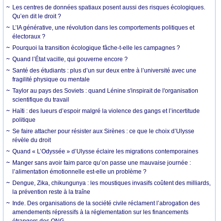
Les centres de données spatiaux posent aussi des risques écologiques.
Qu’en dit le droit ?
L’IA générative, une révolution dans les comportements politiques et
électoraux ?
Pourquoi la transition écologique fâche-t-elle les campagnes ?
Quand l’État vacille, qui gouverne encore ?
Santé des étudiants : plus d’un sur deux entre à l’université avec une
fragilité physique ou mentale
Taylor au pays des Soviets : quand Lénine s'inspirait de l'organisation
scientifique du travail
Haïti : des lueurs d’espoir malgré la violence des gangs et l’incertitude
politique
Se faire attacher pour résister aux Sirènes : ce que le choix d’Ulysse
révèle du droit
Quand « L’Odyssée » d’Ulysse éclaire les migrations contemporaines
Manger sans avoir faim parce qu’on passe une mauvaise journée :
l’alimentation émotionnelle est-elle un problème ?
Dengue, Zika, chikungunya : les moustiques invasifs coûtent des milliards,
la prévention reste à la traîne
Inde. Des organisations de la société civile réclament l’abrogation des
amendements répressifs à la réglementation sur les financements
étrangers des ONG