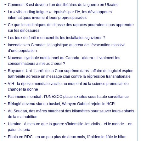
Comment X est devenu l’un des théâtres de la guerre en Ukraine
La « vibecoding fatigue » : épuisés par l’IA, les développeurs
informatiques inventent leurs propres parades
Ce que les techniques de chasse des rapaces pourraient nous apprendre
sur les dinosaures
Les feux de forêt menacent-ils les installations gazières ?
Incendies en Gironde : la logistique au cœur de l’évacuation massive
d’une population
Nouveau symbole nutritionnel au Canada : aidera-t-il vraiment les
consommateurs à mieux choisir ?
Royaume-Uni. L’arrêt de la Cour suprême dans l’affaire du logiciel espion
bahreïnite adresse un message clair contre la répression transnationale
VIH : la riposte mondiale vacille au moment où la science promettait de
changer la donne
Patrimoine mondial : l’UNESCO place six sites sous haute surveillance
Réfugié devenu star du basket, Wenyen Gabriel rejoint le HCR
Au Soudan, des mères marchent des kilomètres pour sauver leurs enfants
de la malnutrition
Ukraine : à mesure que la guerre s’intensifie, les civils – et le monde – en
paient le prix
Ebola en RDC : en un peu plus de deux mois, l'épidémie frôle le bilan