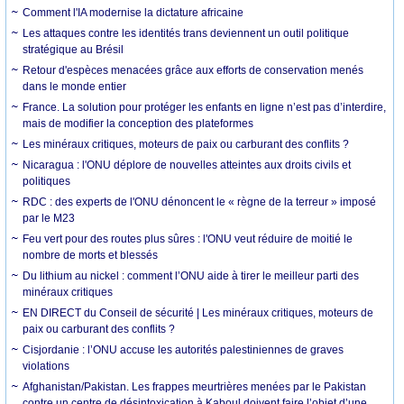
Comment l'IA modernise la dictature africaine
Les attaques contre les identités trans deviennent un outil politique
stratégique au Brésil
Retour d'espèces menacées grâce aux efforts de conservation menés
dans le monde entier
France. La solution pour protéger les enfants en ligne n’est pas d’interdire,
mais de modifier la conception des plateformes
Les minéraux critiques, moteurs de paix ou carburant des conflits ?
Nicaragua : l'ONU déplore de nouvelles atteintes aux droits civils et
politiques
RDC : des experts de l'ONU dénoncent le « règne de la terreur » imposé
par le M23
Feu vert pour des routes plus sûres : l'ONU veut réduire de moitié le
nombre de morts et blessés
Du lithium au nickel : comment l’ONU aide à tirer le meilleur parti des
minéraux critiques
EN DIRECT du Conseil de sécurité | Les minéraux critiques, moteurs de
paix ou carburant des conflits ?
Cisjordanie : l’ONU accuse les autorités palestiniennes de graves
violations
Afghanistan/Pakistan. Les frappes meurtrières menées par le Pakistan
contre un centre de désintoxication à Kaboul doivent faire l’objet d’une