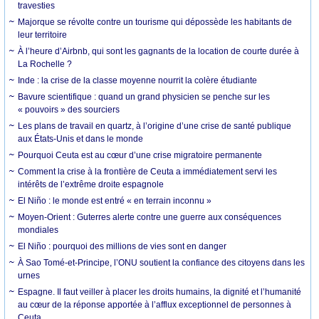
travesties
Majorque se révolte contre un tourisme qui dépossède les habitants de
leur territoire
À l’heure d’Airbnb, qui sont les gagnants de la location de courte durée à
La Rochelle ?
Inde : la crise de la classe moyenne nourrit la colère étudiante
Bavure scientifique : quand un grand physicien se penche sur les
« pouvoirs » des sourciers
Les plans de travail en quartz, à l’origine d’une crise de santé publique
aux États-Unis et dans le monde
Pourquoi Ceuta est au cœur d’une crise migratoire permanente
Comment la crise à la frontière de Ceuta a immédiatement servi les
intérêts de l’extrême droite espagnole
El Niño : le monde est entré « en terrain inconnu »
Moyen-Orient : Guterres alerte contre une guerre aux conséquences
mondiales
El Niño : pourquoi des millions de vies sont en danger
À Sao Tomé-et-Principe, l’ONU soutient la confiance des citoyens dans les
urnes
Espagne. Il faut veiller à placer les droits humains, la dignité et l’humanité
au cœur de la réponse apportée à l’afflux exceptionnel de personnes à
Ceuta