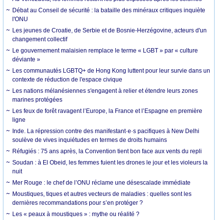
Débat au Conseil de sécurité : la bataille des minéraux critiques inquiète
l'ONU
Les jeunes de Croatie, de Serbie et de Bosnie-Herzégovine, acteurs d'un
changement collectif
Le gouvernement malaisien remplace le terme « LGBT » par « culture
déviante »
Les communautés LGBTQ+ de Hong Kong luttent pour leur survie dans un
contexte de réduction de l'espace civique
Les nations mélanésiennes s'engagent à relier et étendre leurs zones
marines protégées
Les feux de forêt ravagent l’Europe, la France et l’Espagne en première
ligne
Inde. La répression contre des manifestant·e·s pacifiques à New Delhi
soulève de vives inquiétudes en termes de droits humains
Réfugiés : 75 ans après, la Convention tient bon face aux vents du repli
Soudan : à El Obeid, les femmes fuient les drones le jour et les violeurs la
nuit
Mer Rouge : le chef de l’ONU réclame une désescalade immédiate
Moustiques, tiques et autres vecteurs de maladies : quelles sont les
dernières recommandations pour s’en protéger ?
Les « peaux à moustiques » : mythe ou réalité ?