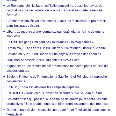
Le Royaume-Uni, le Japon et l’Italie peuvent-ils réussir leur avion de
combat de sixième génération là où la France et ses partenaires ont
échoué ?
Comment mieux élever ses enfants ? Voici les résultats d'un projet testé
dans huit pays africains
Liban : Le meurtre d’une journaliste par Israël était un crime de guerre
manifeste
En Haïti, les gangs infligent des souffrances « inimaginables »
Hiroshima, 81 ans après : l'ONU alerte sur le retour du risque nucléaire
Soudan du Sud : l’ONU alerte sur un pays à la croisée des chemins
300 jours de cessez-le-feu, 300 enfants tués à Gaza
Afghanistan : une récolte de blé prometteuse menacée par la hausse du
prix des engrais
Soutenir l’intégrité de l’information à Sao Tomé-et-Principe à l’approche
des élections
En RDC, Ebola s’invite dans les camps de déplacés
EN DIRECT - Réunion du Conseil de sécurité sur le Soudan du Sud
Les entreprises qui passent à la semaine de quatre jours sont-elles plus
productives ? Une étude menée sur 15 entreprises apporte des réponses
Quand la paix devient suspecte : pourquoi Peter Thiel voit le pape comme
l’Antéchrist