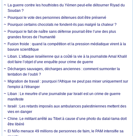
La guerre contre les houthistes du Yémen peut-elle détourner Riyad du
Soudan ?
Pourquoi le vote des personnes détenues doit être préservé
Pourquoi certains chocolats ne fondent-ils pas malgré la chaleur ?
Pourquoi le fait de naître sans défense pourrait être l’une des plus
grandes forces de l’humanité
Fusion froide : quand la compétition et la pression médiatique virent à la
bavure scientifique
Liban. L’attaque israélienne qui a coûté la vie à la journaliste Amal Khalil
doit faire l’objet d’une enquête pour crime de guerre
Décharges sauvages, décharges anciennes : comment surmonter la
tentation de l’oubli ?
Migration de travail : pourquoi l'Afrique ne peut pas miser uniquement sur
l'emploi à l'étranger
Liban : Le meurtre d’une journaliste par Israël est un crime de guerre
manifeste
Israël : Les retards imposés aux ambulances palestiniennes mettent des
vies en danger
Chine. Le militant arrêté au Tibet à cause d’une photo du dalaï-lama doit
être libéré
El Niño menace 49 millions de personnes de faim, le PAM intensifie sa