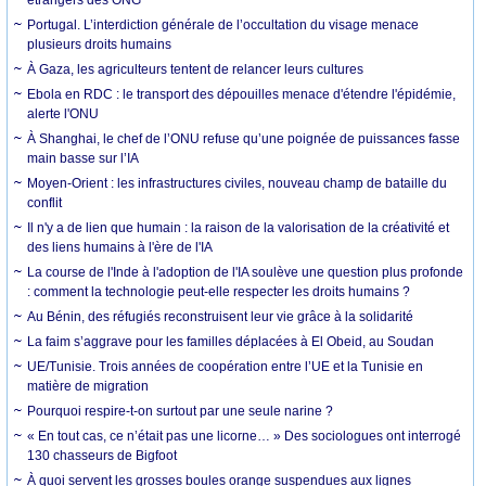
Portugal. L’interdiction générale de l’occultation du visage menace
plusieurs droits humains
À Gaza, les agriculteurs tentent de relancer leurs cultures
Ebola en RDC : le transport des dépouilles menace d'étendre l'épidémie,
alerte l'ONU
À Shanghai, le chef de l’ONU refuse qu’une poignée de puissances fasse
main basse sur l’IA
Moyen-Orient : les infrastructures civiles, nouveau champ de bataille du
conflit
Il n'y a de lien que humain : la raison de la valorisation de la créativité et
des liens humains à l'ère de l'IA
La course de l'Inde à l'adoption de l'IA soulève une question plus profonde
: comment la technologie peut-elle respecter les droits humains ?
Au Bénin, des réfugiés reconstruisent leur vie grâce à la solidarité
La faim s’aggrave pour les familles déplacées à El Obeid, au Soudan
UE/Tunisie. Trois années de coopération entre l’UE et la Tunisie en
matière de migration
Pourquoi respire-t-on surtout par une seule narine ?
« En tout cas, ce n’était pas une licorne… » Des sociologues ont interrogé
130 chasseurs de Bigfoot
À quoi servent les grosses boules orange suspendues aux lignes