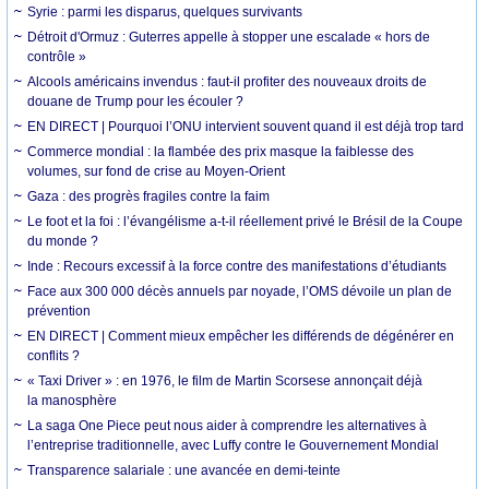
Syrie : parmi les disparus, quelques survivants
Détroit d'Ormuz : Guterres appelle à stopper une escalade « hors de
contrôle »
Alcools américains invendus : faut-il profiter des nouveaux droits de
douane de Trump pour les écouler ?
EN DIRECT | Pourquoi l’ONU intervient souvent quand il est déjà trop tard
Commerce mondial : la flambée des prix masque la faiblesse des
volumes, sur fond de crise au Moyen-Orient
Gaza : des progrès fragiles contre la faim
Le foot et la foi : l’évangélisme a-t-il réellement privé le Brésil de la Coupe
du monde ?
Inde : Recours excessif à la force contre des manifestations d’étudiants
Face aux 300 000 décès annuels par noyade, l’OMS dévoile un plan de
prévention
EN DIRECT | Comment mieux empêcher les différends de dégénérer en
conflits ?
« Taxi Driver » : en 1976, le film de Martin Scorsese annonçait déjà
la manosphère
La saga One Piece peut nous aider à comprendre les alternatives à
l’entreprise traditionnelle, avec Luffy contre le Gouvernement Mondial
Transparence salariale : une avancée en demi-teinte