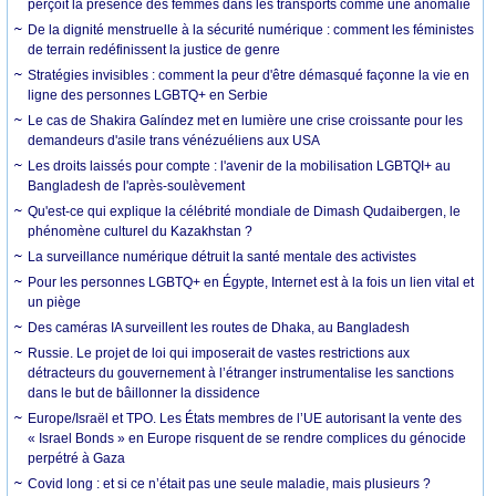
perçoit la présence des femmes dans les transports comme une anomalie
De la dignité menstruelle à la sécurité numérique : comment les féministes
de terrain redéfinissent la justice de genre
Stratégies invisibles : comment la peur d'être démasqué façonne la vie en
ligne des personnes LGBTQ+ en Serbie
Le cas de Shakira Galíndez met en lumière une crise croissante pour les
demandeurs d'asile trans vénézuéliens aux USA
Les droits laissés pour compte : l'avenir de la mobilisation LGBTQI+ au
Bangladesh de l'après-soulèvement
Qu'est-ce qui explique la célébrité mondiale de Dimash Qudaibergen, le
phénomène culturel du Kazakhstan ?
La surveillance numérique détruit la santé mentale des activistes
Pour les personnes LGBTQ+ en Égypte, Internet est à la fois un lien vital et
un piège
Des caméras IA surveillent les routes de Dhaka, au Bangladesh
Russie. Le projet de loi qui imposerait de vastes restrictions aux
détracteurs du gouvernement à l’étranger instrumentalise les sanctions
dans le but de bâillonner la dissidence
Europe/Israël et TPO. Les États membres de l’UE autorisant la vente des
« Israel Bonds » en Europe risquent de se rendre complices du génocide
perpétré à Gaza
Covid long : et si ce n’était pas une seule maladie, mais plusieurs ?