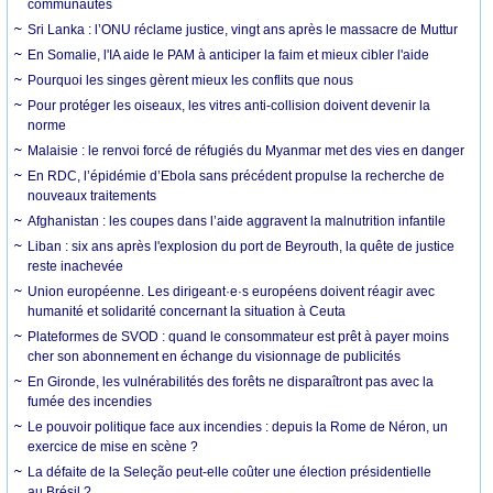
communautés
Sri Lanka : l’ONU réclame justice, vingt ans après le massacre de Muttur
En Somalie, l'IA aide le PAM à anticiper la faim et mieux cibler l'aide
Pourquoi les singes gèrent mieux les conflits que nous
Pour protéger les oiseaux, les vitres anti-collision doivent devenir la
norme
Malaisie : le renvoi forcé de réfugiés du Myanmar met des vies en danger
En RDC, l’épidémie d’Ebola sans précédent propulse la recherche de
nouveaux traitements
Afghanistan : les coupes dans l’aide aggravent la malnutrition infantile
Liban : six ans après l'explosion du port de Beyrouth, la quête de justice
reste inachevée
Union européenne. Les dirigeant·e·s européens doivent réagir avec
humanité et solidarité concernant la situation à Ceuta
Plateformes de SVOD : quand le consommateur est prêt à payer moins
cher son abonnement en échange du visionnage de publicités
En Gironde, les vulnérabilités des forêts ne disparaîtront pas avec la
fumée des incendies
Le pouvoir politique face aux incendies : depuis la Rome de Néron, un
exercice de mise en scène ?
La défaite de la Seleção peut-elle coûter une élection présidentielle
au Brésil ?