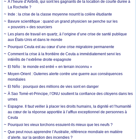
À l’heure d’Airbnb, qui sont les gagnants de la location de courte durée à
La Rochelle ?
Inde : la crise de la classe moyenne nourrit la colère étudiante
Bavure scientifique : quand un grand physicien se penche sur les
« pouvoirs » des sourciers
Les plans de travail en quartz, à l’origine d’une crise de santé publique
aux États-Unis et dans le monde
Pourquoi Ceuta est au cœur d’une crise migratoire permanente
Comment la crise à la frontière de Ceuta a immédiatement servi les
intérêts de l’extrême droite espagnole
El Niño : le monde est entré « en terrain inconnu »
Moyen-Orient : Guterres alerte contre une guerre aux conséquences
mondiales
El Niño : pourquoi des millions de vies sont en danger
À Sao Tomé-et-Principe, l’ONU soutient la confiance des citoyens dans les
urnes
Espagne. Il faut veiller à placer les droits humains, la dignité et l’humanité
au cœur de la réponse apportée à l’afflux exceptionnel de personnes à
Ceuta
Pourquoi les vieux torchons essuient-ils mieux que les neufs ?
Que peut nous apprendre l’Australie, référence mondiale en matière
d’alerte, sur la gestion des incendies ?