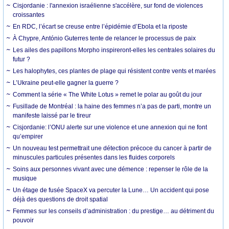
Cisjordanie : l'annexion israélienne s'accélère, sur fond de violences
croissantes
En RDC, l’écart se creuse entre l’épidémie d’Ebola et la riposte
À Chypre, António Guterres tente de relancer le processus de paix
Les ailes des papillons Morpho inspireront-elles les centrales solaires du
futur ?
Les halophytes, ces plantes de plage qui résistent contre vents et marées
L’Ukraine peut-elle gagner la guerre ?
Comment la série « The White Lotus » remet le polar au goût du jour
Fusillade de Montréal : la haine des femmes n’a pas de parti, montre un
manifeste laissé par le tireur
Cisjordanie: l’ONU alerte sur une violence et une annexion qui ne font
qu’empirer
Un nouveau test permettrait une détection précoce du cancer à partir de
minuscules particules présentes dans les fluides corporels
Soins aux personnes vivant avec une démence : repenser le rôle de la
musique
Un étage de fusée SpaceX va percuter la Lune… Un accident qui pose
déjà des questions de droit spatial
Femmes sur les conseils d’administration : du prestige… au détriment du
pouvoir