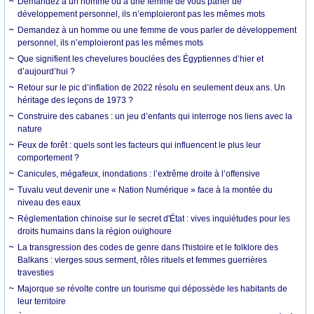
Demandez à un homme ou à une femme de vous parler de
développement personnel, ils n’emploieront pas les mêmes mots
Demandez à un homme ou une femme de vous parler de développement
personnel, ils n’emploieront pas les mêmes mots
Que signifient les chevelures bouclées des Égyptiennes d’hier et
d’aujourd’hui ?
Retour sur le pic d’inflation de 2022 résolu en seulement deux ans. Un
héritage des leçons de 1973 ?
Construire des cabanes : un jeu d’enfants qui interroge nos liens avec la
nature
Feux de forêt : quels sont les facteurs qui influencent le plus leur
comportement ?
Canicules, mégafeux, inondations : l’extrême droite à l’offensive
Tuvalu veut devenir une « Nation Numérique » face à la montée du
niveau des eaux
Réglementation chinoise sur le secret d'État : vives inquiétudes pour les
droits humains dans la région ouïghoure
La transgression des codes de genre dans l'histoire et le folklore des
Balkans : vierges sous serment, rôles rituels et femmes guerrières
travesties
Majorque se révolte contre un tourisme qui dépossède les habitants de
leur territoire