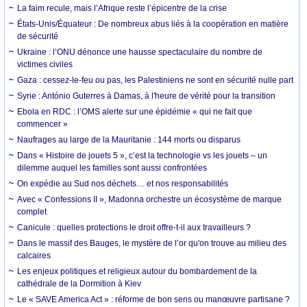
La faim recule, mais l’Afrique reste l’épicentre de la crise
États-Unis/Équateur : De nombreux abus liés à la coopération en matière
de sécurité
Ukraine : l’ONU dénonce une hausse spectaculaire du nombre de
victimes civiles
Gaza : cessez-le-feu ou pas, les Palestiniens ne sont en sécurité nulle part
Syrie : António Guterres à Damas, à l'heure de vérité pour la transition
Ebola en RDC : l’OMS alerte sur une épidémie « qui ne fait que
commencer »
Naufrages au large de la Mauritanie : 144 morts ou disparus
Dans « Histoire de jouets 5 », c’est la technologie vs les jouets – un
dilemme auquel les familles sont aussi confrontées
On expédie au Sud nos déchets… et nos responsabilités
Avec « Confessions II », Madonna orchestre un écosystème de marque
complet
Canicule : quelles protections le droit offre-t-il aux travailleurs ?
Dans le massif des Bauges, le mystère de l’or qu'on trouve au milieu des
calcaires
Les enjeux politiques et religieux autour du bombardement de la
cathédrale de la Dormition à Kiev
Le « SAVE America Act » : réforme de bon sens ou manœuvre partisane ?