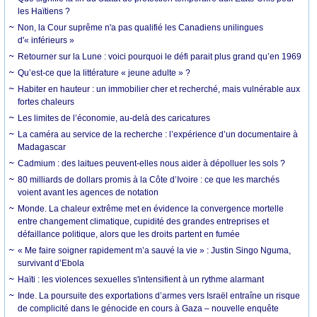
les Haïtiens ?
Non, la Cour suprême n'a pas qualifié les Canadiens unilingues
d'« inférieurs »
Retourner sur la Lune : voici pourquoi le défi parait plus grand qu’en 1969
Qu’est-ce que la littérature « jeune adulte » ?
Habiter en hauteur : un immobilier cher et recherché, mais vulnérable aux
fortes chaleurs
Les limites de l’économie, au-delà des caricatures
La caméra au service de la recherche : l’expérience d’un documentaire à
Madagascar
Cadmium : des laitues peuvent-elles nous aider à dépolluer les sols ?
80 milliards de dollars promis à la Côte d’Ivoire : ce que les marchés
voient avant les agences de notation
Monde. La chaleur extrême met en évidence la convergence mortelle
entre changement climatique, cupidité des grandes entreprises et
défaillance politique, alors que les droits partent en fumée
« Me faire soigner rapidement m’a sauvé la vie » : Justin Singo Nguma,
survivant d’Ebola
Haïti : les violences sexuelles s'intensifient à un rythme alarmant
Inde. La poursuite des exportations d’armes vers Israël entraîne un risque
de complicité dans le génocide en cours à Gaza – nouvelle enquête