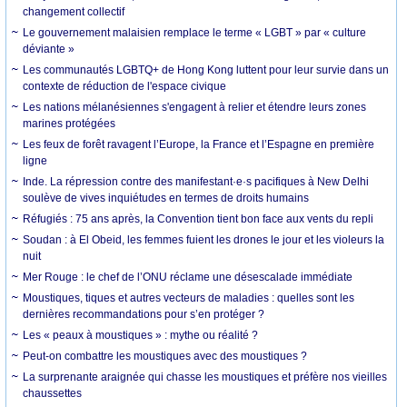
changement collectif
Le gouvernement malaisien remplace le terme « LGBT » par « culture
déviante »
Les communautés LGBTQ+ de Hong Kong luttent pour leur survie dans un
contexte de réduction de l'espace civique
Les nations mélanésiennes s'engagent à relier et étendre leurs zones
marines protégées
Les feux de forêt ravagent l’Europe, la France et l’Espagne en première
ligne
Inde. La répression contre des manifestant·e·s pacifiques à New Delhi
soulève de vives inquiétudes en termes de droits humains
Réfugiés : 75 ans après, la Convention tient bon face aux vents du repli
Soudan : à El Obeid, les femmes fuient les drones le jour et les violeurs la
nuit
Mer Rouge : le chef de l’ONU réclame une désescalade immédiate
Moustiques, tiques et autres vecteurs de maladies : quelles sont les
dernières recommandations pour s’en protéger ?
Les « peaux à moustiques » : mythe ou réalité ?
Peut-on combattre les moustiques avec des moustiques ?
La surprenante araignée qui chasse les moustiques et préfère nos vieilles
chaussettes