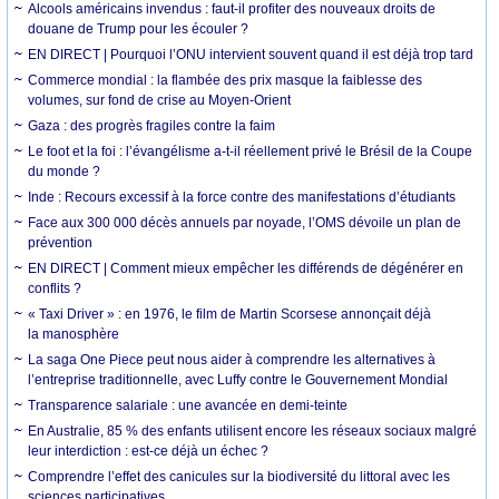
Alcools américains invendus : faut-il profiter des nouveaux droits de
douane de Trump pour les écouler ?
EN DIRECT | Pourquoi l’ONU intervient souvent quand il est déjà trop tard
Commerce mondial : la flambée des prix masque la faiblesse des
volumes, sur fond de crise au Moyen-Orient
Gaza : des progrès fragiles contre la faim
Le foot et la foi : l’évangélisme a-t-il réellement privé le Brésil de la Coupe
du monde ?
Inde : Recours excessif à la force contre des manifestations d’étudiants
Face aux 300 000 décès annuels par noyade, l’OMS dévoile un plan de
prévention
EN DIRECT | Comment mieux empêcher les différends de dégénérer en
conflits ?
« Taxi Driver » : en 1976, le film de Martin Scorsese annonçait déjà
la manosphère
La saga One Piece peut nous aider à comprendre les alternatives à
l’entreprise traditionnelle, avec Luffy contre le Gouvernement Mondial
Transparence salariale : une avancée en demi-teinte
En Australie, 85 % des enfants utilisent encore les réseaux sociaux malgré
leur interdiction : est-ce déjà un échec ?
Comprendre l’effet des canicules sur la biodiversité du littoral avec les
sciences participatives