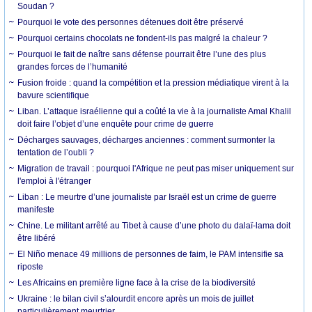
Soudan ?
Pourquoi le vote des personnes détenues doit être préservé
Pourquoi certains chocolats ne fondent-ils pas malgré la chaleur ?
Pourquoi le fait de naître sans défense pourrait être l’une des plus
grandes forces de l’humanité
Fusion froide : quand la compétition et la pression médiatique virent à la
bavure scientifique
Liban. L’attaque israélienne qui a coûté la vie à la journaliste Amal Khalil
doit faire l’objet d’une enquête pour crime de guerre
Décharges sauvages, décharges anciennes : comment surmonter la
tentation de l’oubli ?
Migration de travail : pourquoi l'Afrique ne peut pas miser uniquement sur
l'emploi à l'étranger
Liban : Le meurtre d’une journaliste par Israël est un crime de guerre
manifeste
Chine. Le militant arrêté au Tibet à cause d’une photo du dalaï-lama doit
être libéré
El Niño menace 49 millions de personnes de faim, le PAM intensifie sa
riposte
Les Africains en première ligne face à la crise de la biodiversité
Ukraine : le bilan civil s’alourdit encore après un mois de juillet
particulièrement meurtrier