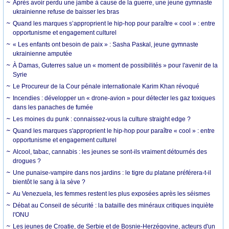
Après avoir perdu une jambe à cause de la guerre, une jeune gymnaste
ukrainienne refuse de baisser les bras
Quand les marques s’approprient le hip-hop pour paraître « cool » : entre
opportunisme et engagement culturel
« Les enfants ont besoin de paix » : Sasha Paskal, jeune gymnaste
ukrainienne amputée
À Damas, Guterres salue un « moment de possibilités » pour l'avenir de la
Syrie
Le Procureur de la Cour pénale internationale Karim Khan révoqué
Incendies : développer un « drone-avion » pour détecter les gaz toxiques
dans les panaches de fumée
Les moines du punk : connaissez-vous la culture straight edge ?
Quand les marques s'approprient le hip-hop pour paraître « cool » : entre
opportunisme et engagement culturel
Alcool, tabac, cannabis : les jeunes se sont-ils vraiment détournés des
drogues ?
Une punaise-vampire dans nos jardins : le tigre du platane préférera-t-il
bientôt le sang à la sève ?
Au Venezuela, les femmes restent les plus exposées après les séismes
Débat au Conseil de sécurité : la bataille des minéraux critiques inquiète
l'ONU
Les jeunes de Croatie, de Serbie et de Bosnie-Herzégovine, acteurs d'un