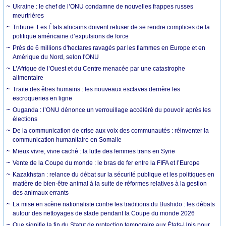
Ukraine : le chef de l’ONU condamne de nouvelles frappes russes
meurtrières
Tribune. Les États africains doivent refuser de se rendre complices de la
politique américaine d’expulsions de force
Près de 6 millions d'hectares ravagés par les flammes en Europe et en
Amérique du Nord, selon l'ONU
L’Afrique de l’Ouest et du Centre menacée par une catastrophe
alimentaire
Traite des êtres humains : les nouveaux esclaves derrière les
escroqueries en ligne
Ouganda : l’ONU dénonce un verrouillage accéléré du pouvoir après les
élections
De la communication de crise aux voix des communautés : réinventer la
communication humanitaire en Somalie
Mieux vivre, vivre caché : la lutte des femmes trans en Syrie
Vente de la Coupe du monde : le bras de fer entre la FIFA et l’Europe
Kazakhstan : relance du débat sur la sécurité publique et les politiques en
matière de bien-être animal à la suite de réformes relatives à la gestion
des animaux errants
La mise en scène nationaliste contre les traditions du Bushido : les débats
autour des nettoyages de stade pendant la Coupe du monde 2026
Que signifie la fin du Statut de protection temporaire aux États-Unis pour