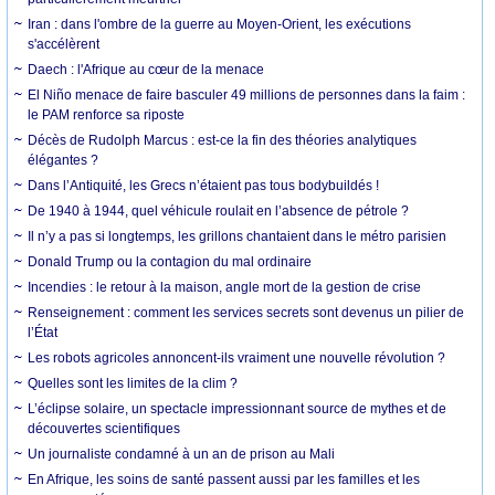
Iran : dans l'ombre de la guerre au Moyen-Orient, les exécutions
s'accélèrent
Daech : l'Afrique au cœur de la menace
El Niño menace de faire basculer 49 millions de personnes dans la faim :
le PAM renforce sa riposte
Décès de Rudolph Marcus : est-ce la fin des théories analytiques
élégantes ?
Dans l’Antiquité, les Grecs n’étaient pas tous bodybuildés !
De 1940 à 1944, quel véhicule roulait en l’absence de pétrole ?
Il n’y a pas si longtemps, les grillons chantaient dans le métro parisien
Donald Trump ou la contagion du mal ordinaire
Incendies : le retour à la maison, angle mort de la gestion de crise
Renseignement : comment les services secrets sont devenus un pilier de
l’État
Les robots agricoles annoncent-ils vraiment une nouvelle révolution ?
Quelles sont les limites de la clim ?
L’éclipse solaire, un spectacle impressionnant source de mythes et de
découvertes scientifiques
Un journaliste condamné à un an de prison au Mali
En Afrique, les soins de santé passent aussi par les familles et les