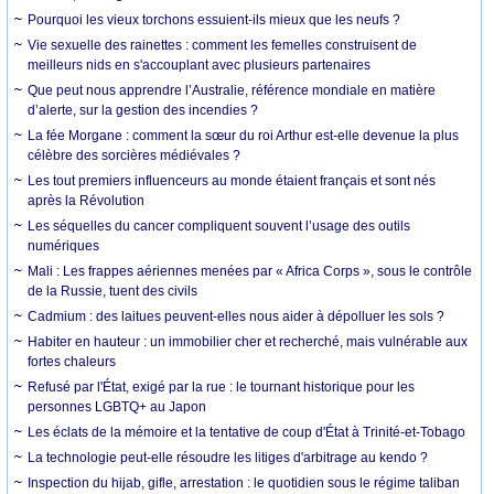
Pourquoi les vieux torchons essuient-ils mieux que les neufs ?
Vie sexuelle des rainettes : comment les femelles construisent de
meilleurs nids en s'accouplant avec plusieurs partenaires
Que peut nous apprendre l’Australie, référence mondiale en matière
d’alerte, sur la gestion des incendies ?
La fée Morgane : comment la sœur du roi Arthur est-elle devenue la plus
célèbre des sorcières médiévales ?
Les tout premiers influenceurs au monde étaient français et sont nés
après la Révolution
Les séquelles du cancer compliquent souvent l’usage des outils
numériques
Mali : Les frappes aériennes menées par « Africa Corps », sous le contrôle
de la Russie, tuent des civils
Cadmium : des laitues peuvent-elles nous aider à dépolluer les sols ?
Habiter en hauteur : un immobilier cher et recherché, mais vulnérable aux
fortes chaleurs
Refusé par l'État, exigé par la rue : le tournant historique pour les
personnes LGBTQ+ au Japon
Les éclats de la mémoire et la tentative de coup d'État à Trinité-et-Tobago
La technologie peut-elle résoudre les litiges d'arbitrage au kendo ?
Inspection du hijab, gifle, arrestation : le quotidien sous le régime taliban