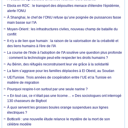
Ebola en RDC : le transport des dépouilles menace d'étendre l'épidémie,
alerte l'ONU
À Shanghai, le chef de l’ONU refuse qu’une poignée de puissances fasse
main basse sur l’IA
Moyen-Orient : les infrastructures civiles, nouveau champ de bataille du
conflit
Il n'y a de lien que humain : la raison de la valorisation de la créativité et
des liens humains à l'ère de l'IA
La course de l'Inde à l'adoption de l'IA soulève une question plus profonde
: comment la technologie peut-elle respecter les droits humains ?
Au Bénin, des réfugiés reconstruisent leur vie grâce à la solidarité
La faim s’aggrave pour les familles déplacées à El Obeid, au Soudan
UE/Tunisie. Trois années de coopération entre l’UE et la Tunisie en
matière de migration
Pourquoi respire-t-on surtout par une seule narine ?
« En tout cas, ce n’était pas une licorne… » Des sociologues ont interrogé
130 chasseurs de Bigfoot
À quoi servent les grosses boules orange suspendues aux lignes
électriques ?
Botticelli : une nouvelle étude relance le mystère de la mort de son
célèbre modèle