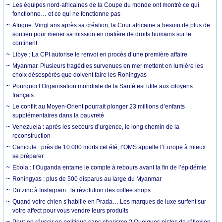
Les équipes nord-africaines de la Coupe du monde ont montré ce qui
fonctionne… et ce qui ne fonctionne pas
Afrique. Vingt ans après sa création, la Cour africaine a besoin de plus de
soutien pour mener sa mission en matière de droits humains sur le
continent
Libye : La CPI autorise le renvoi en procès d’une première affaire
Myanmar. Plusieurs tragédies survenues en mer mettent en lumière les
choix désespérés que doivent faire les Rohingyas
Pourquoi l’Organisation mondiale de la Santé est utile aux citoyens
français
Le conflit au Moyen-Orient pourrait plonger 23 millions d’enfants
supplémentaires dans la pauvreté
Venezuela : après les secours d’urgence, le long chemin de la
reconstruction
Canicule : près de 10.000 morts cet été, l’OMS appelle l’Europe à mieux
se préparer
Ebola : l’Ouganda entame le compte à rebours avant la fin de l’épidémie
Rohingyas : plus de 500 disparus au large du Myanmar
Du zinc à Instagram : la révolution des coffee shops
Quand votre chien s’habille en Prada… Les marques de luxe surfent sur
votre affect pour vous vendre leurs produits
Peut-on réussir en politique sans charisme ? Quelques pistes de réflexion