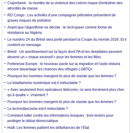
Cisjordanie : la montée de la violence des colons risque d'entraîner des
atrocités de masse
RD Congo : Les activités d’une compagnie pétrolière présentent de
graves risques de pollution
Avant que l'algorithme ne décide : le récit queer comme forme de
résistance au Nigéria
Le numéro 24 du Brésil sera porté pendant la Coupe du monde 2026. Et il
contient un message.
Brésil : Un avertissement sur la façon dont l'IA et les deepfakes peuvent
devenir un « risque excessif » pour les femmes et les filles
Forteresse Europe : le nouveau pacte sur la migration et l'asile réduira
encore davantage les chances des réfugiés LGBTQ+
Pourquoi les hommes mangent-ils plus de viande que les femmes ?
Le totalitarisme numérique est-il inéluctable ?
« Avec seulement trois opérateurs télécoms, ce sera forcément plus cher
qu’à quatre ». Vraiment ?
Pourquoi les hommes mangent ils plus de viande que les femmes ?
Le technofascisme est-il inéluctable ?
Comment lutter contre les informations toxiques : trois leviers pour
protéger le débat démocratique
Haïti. Les femmes pallient les défaillances de l’État