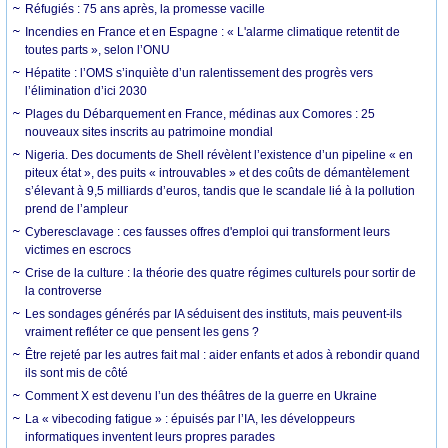
Réfugiés : 75 ans après, la promesse vacille
Incendies en France et en Espagne : « L'alarme climatique retentit de
toutes parts », selon l’ONU
Hépatite : l’OMS s’inquiète d’un ralentissement des progrès vers
l’élimination d’ici 2030
Plages du Débarquement en France, médinas aux Comores : 25
nouveaux sites inscrits au patrimoine mondial
Nigeria. Des documents de Shell révèlent l’existence d’un pipeline « en
piteux état », des puits « introuvables » et des coûts de démantèlement
s’élevant à 9,5 milliards d’euros, tandis que le scandale lié à la pollution
prend de l’ampleur
Cyberesclavage : ces fausses offres d'emploi qui transforment leurs
victimes en escrocs
Crise de la culture : la théorie des quatre régimes culturels pour sortir de
la controverse
Les sondages générés par IA séduisent des instituts, mais peuvent-ils
vraiment refléter ce que pensent les gens ?
Être rejeté par les autres fait mal : aider enfants et ados à rebondir quand
ils sont mis de côté
Comment X est devenu l’un des théâtres de la guerre en Ukraine
La « vibecoding fatigue » : épuisés par l’IA, les développeurs
informatiques inventent leurs propres parades