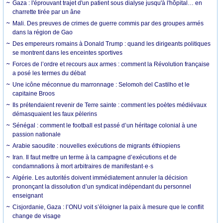
Gaza : l'éprouvant trajet d'un patient sous dialyse jusqu'à l'hôpital… en
charrette tirée par un âne
Mali. Des preuves de crimes de guerre commis par des groupes armés
dans la région de Gao
Des empereurs romains à Donald Trump : quand les dirigeants politiques
se montrent dans les enceintes sportives
Forces de l’ordre et recours aux armes : comment la Révolution française
a posé les termes du débat
Une icône méconnue du marronnage : Selomoh del Castilho et le
capitaine Broos
Ils prétendaient revenir de Terre sainte : comment les poètes médiévaux
démasquaient les faux pèlerins
Sénégal : comment le football est passé d’un héritage colonial à une
passion nationale
Arabie saoudite : nouvelles exécutions de migrants éthiopiens
Iran. Il faut mettre un terme à la campagne d’exécutions et de
condamnations à mort arbitraires de manifestant·e·s
Algérie. Les autorités doivent immédiatement annuler la décision
prononçant la dissolution d’un syndicat indépendant du personnel
enseignant
Cisjordanie, Gaza : l’ONU voit s’éloigner la paix à mesure que le conflit
change de visage