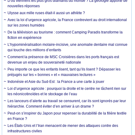
D'où viennent les plus gros diamants du monde ? La géologie apporte de
nouvelles réponses
Ulysse aux mille ruses était-il aussi un athlète ?
Avec la loi d’urgence agricole, la France contrevient au droit international
sur les zones humides
De la télévision au tourisme : comment Camping Paradis transforme la
fiction en expérience
L’hypominéralisation molaire-incisive, une anomalie dentaire mal connue
qui touche des millions d’enfants
Comment la présence de MSC Croisières dans les ports français est
devenue un enjeu de souveraineté nationale
Peu importe ce que les enfants lisent, tant qu’ils lisent ? Dépasser les
préjugés sur les « bonnes » et « mauvaises lectures »
Indonésie et Asie du Sud-Est : la France a une carte à jouer
Loi d’urgence agricole : pourquoi la droite et le centre ne lâchent rien sur
les néonicotinoïdes et le stockage de l’eau
Les lanceurs d’alerte au travail se censurent, car ils sont ignorés par leur
hiérarchie. Comment éviter d’en arriver à un drame ?
Peut-on s’inspirer du Japon pour repenser la durabilité de la filière textile
en France ?
Les États-Unis et l’Iran menacent de mener des attaques contre des
infrastructures civiles