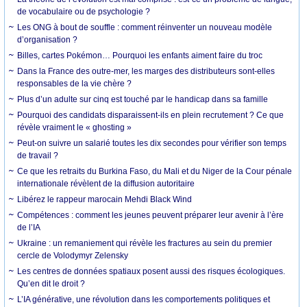
de vocabulaire ou de psychologie ?
Les ONG à bout de souffle : comment réinventer un nouveau modèle
d’organisation ?
Billes, cartes Pokémon… Pourquoi les enfants aiment faire du troc
Dans la France des outre-mer, les marges des distributeurs sont-elles
responsables de la vie chère ?
Plus d’un adulte sur cinq est touché par le handicap dans sa famille
Pourquoi des candidats disparaissent-ils en plein recrutement ? Ce que
révèle vraiment le « ghosting »
Peut-on suivre un salarié toutes les dix secondes pour vérifier son temps
de travail ?
Ce que les retraits du Burkina Faso, du Mali et du Niger de la Cour pénale
internationale révèlent de la diffusion autoritaire
Libérez le rappeur marocain Mehdi Black Wind
Compétences : comment les jeunes peuvent préparer leur avenir à l’ère
de l’IA
Ukraine : un remaniement qui révèle les fractures au sein du premier
cercle de Volodymyr Zelensky
Les centres de données spatiaux posent aussi des risques écologiques.
Qu’en dit le droit ?
L’IA générative, une révolution dans les comportements politiques et