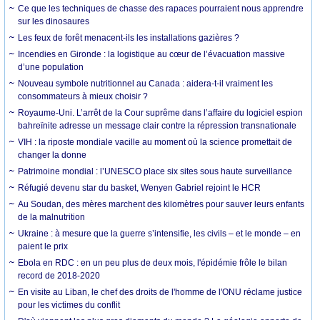
Ce que les techniques de chasse des rapaces pourraient nous apprendre
sur les dinosaures
Les feux de forêt menacent-ils les installations gazières ?
Incendies en Gironde : la logistique au cœur de l’évacuation massive
d’une population
Nouveau symbole nutritionnel au Canada : aidera-t-il vraiment les
consommateurs à mieux choisir ?
Royaume-Uni. L’arrêt de la Cour suprême dans l’affaire du logiciel espion
bahreïnite adresse un message clair contre la répression transnationale
VIH : la riposte mondiale vacille au moment où la science promettait de
changer la donne
Patrimoine mondial : l’UNESCO place six sites sous haute surveillance
Réfugié devenu star du basket, Wenyen Gabriel rejoint le HCR
Au Soudan, des mères marchent des kilomètres pour sauver leurs enfants
de la malnutrition
Ukraine : à mesure que la guerre s’intensifie, les civils – et le monde – en
paient le prix
Ebola en RDC : en un peu plus de deux mois, l'épidémie frôle le bilan
record de 2018-2020
En visite au Liban, le chef des droits de l'homme de l'ONU réclame justice
pour les victimes du conflit