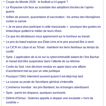
Coupe du Monde 2026 : le football a-t-il gagné ?
Le Royaume-Uni face au scandale des adoptions forcées de l’après-
guerre
Arêtes de poisson, quarantaine et vaccination : les armes des Aborigènes
contre la variole
« Je ne peux plus participer à cette mascarade » : pourquoi des guides en
Antarctique quittent le métier de leurs rêves
Ce que les dératiseurs nous apprennent sur le bonheur au travail
Le prix du bœuf explose aux États-Unis et le pire pourrait être à venir
Le CICR en Libye et au Tchad : maintenir les liens familiaux au temps du
conflit
Syrie. L’application de la loi sur la cybercriminalité datant de l’ère Bachar
el Assad doit être suspendue dans l’attente de sa réforme
Corée du Sud. Une décision rendue en appel dans une affaire
d’avortement met au jour un vide juridique
Pourquoi l’ONU intervient souvent quand il est déjà trop tard
La course au poste de Secrétaire général s'intensifie
Commerce mondial : les prix flambent, les échanges ralentissent
Syrie : parmi les disparus, quelques survivants
Détroit d'Ormuz : Guterres appelle à stopper une escalade « hors de
contrôle »