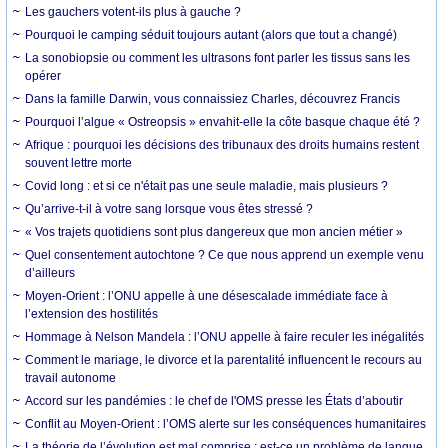
Les gauchers votent-ils plus à gauche ?
Pourquoi le camping séduit toujours autant (alors que tout a changé)
La sonobiopsie ou comment les ultrasons font parler les tissus sans les
opérer
Dans la famille Darwin, vous connaissiez Charles, découvrez Francis
Pourquoi l’algue « Ostreopsis » envahit-elle la côte basque chaque été ?
Afrique : pourquoi les décisions des tribunaux des droits humains restent
souvent lettre morte
Covid long : et si ce n'était pas une seule maladie, mais plusieurs ?
Qu’arrive-t-il à votre sang lorsque vous êtes stressé ?
« Vos trajets quotidiens sont plus dangereux que mon ancien métier »
Quel consentement autochtone ? Ce que nous apprend un exemple venu
d’ailleurs
Moyen-Orient : l’ONU appelle à une désescalade immédiate face à
l’extension des hostilités
Hommage à Nelson Mandela : l’ONU appelle à faire reculer les inégalités
Comment le mariage, le divorce et la parentalité influencent le recours au
travail autonome
Accord sur les pandémies : le chef de l'OMS presse les États d’aboutir
Conflit au Moyen-Orient : l’OMS alerte sur les conséquences humanitaires
La théorie de l’évolution est mal comprise : est-ce un problème de langue,