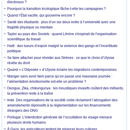
électoraux ?
Pourquoi la transition écologique fâche-t-elle les campagnes ?
Quand l’État vacille, qui gouverne encore ?
Santé des étudiants : plus d’un sur deux entre à l’université avec une
fragilité physique ou mentale
Taylor au pays des Soviets : quand Lénine s'inspirait de l'organisation
scientifique du travail
Haïti : des lueurs d’espoir malgré la violence des gangs et l’incertitude
politique
Se faire attacher pour résister aux Sirènes : ce que le choix d’Ulysse
révèle du droit
Quand « L’Odyssée » d’Ulysse éclaire les migrations contemporaines
Manger sans avoir faim parce qu’on passe une mauvaise journée :
l’alimentation émotionnelle est-elle un problème ?
Dengue, Zika, chikungunya : les moustiques invasifs coûtent des milliards,
la prévention reste à la traîne
Inde. Des organisations de la société civile réclament l’abrogation des
amendements répressifs à la réglementation sur les financements
étrangers des ONG
Portugal. L’interdiction générale de l’occultation du visage menace
plusieurs droits humains
À Gaza, les agriculteurs tentent de relancer leurs cultures