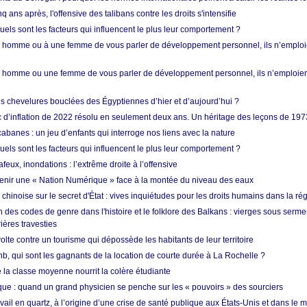
q ans après, l'offensive des talibans contre les droits s'intensifie
quels sont les facteurs qui influencent le plus leur comportement ?
homme ou à une femme de vous parler de développement personnel, ils n’emploie
homme ou une femme de vous parler de développement personnel, ils n’emploiero
es chevelures bouclées des Égyptiennes d’hier et d’aujourd’hui ?
ic d’inflation de 2022 résolu en seulement deux ans. Un héritage des leçons de 197
abanes : un jeu d’enfants qui interroge nos liens avec la nature
quels sont les facteurs qui influencent le plus leur comportement ?
eux, inondations : l’extrême droite à l’offensive
enir une « Nation Numérique » face à la montée du niveau des eaux
hinoise sur le secret d'État : vives inquiétudes pour les droits humains dans la r
 des codes de genre dans l'histoire et le folklore des Balkans : vierges sous serment
ières travesties
lte contre un tourisme qui dépossède les habitants de leur territoire
nb, qui sont les gagnants de la location de courte durée à La Rochelle ?
de la classe moyenne nourrit la colère étudiante
ique : quand un grand physicien se penche sur les « pouvoirs » des sourciers
vail en quartz, à l’origine d’une crise de santé publique aux États-Unis et dans le