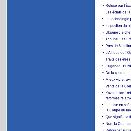
Refusé par l'Éta
Les éclats de la
La technologie p
Inspection du hij
Ukraine : le ch
Tribune. Les Éta
Près de 6 milli
L’Afrique de l’
Traite des êtres
Ouganda : l’ONU
De la communica
Mieux vivre, viv
Vente de la Coup
Kazakhstan : rel
réformes relativ
La mise en scène
la Coupe du m
Que signifie la 
Non, la Cour sup
Retourner sur la