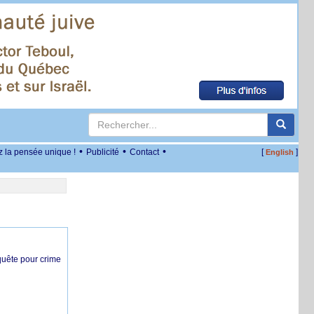
•
•
•
z la pensée unique !
Publicité
Contact
[
]
English
nquête pour crime