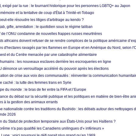
t, exigé par la rue : le tournant historique pour les personnes LGBTQ+ au Japon
 mémoire et la tentative de coup d'État à Trinité-et-Tobago
eut-elle résoudre les litiges d'arbitrage au kendo ?
ab, gifle, arrestation : le quotidien sous le régime taliban
ef de l’ONU condamne de nouvelles frappes russes meurtrières
ts africains doivent refuser de se rendre complices de la politique américaine d’ex
ons d'hectares ravagés par les flammes en Europe et en Amérique du Nord, selon l
Ouest et du Centre menacée par une catastrophe alimentaire
 humains : les nouveaux esclaves derrière les escroqueries en ligne
 dénonce un verrouillage accéléré du pouvoir après les élections
tion de crise aux voix des communautés : réinventer la communication humanitai
re caché : la lutte des femmes trans en Syrie
e du monde : le bras de fer entre la FIFA et l’Europe
ance du débat sur la sécurité publique et les politiques en matière de bien-être ani
es à la gestion des animaux errants
 nationaliste contre les traditions du Bushido : les débats autour des nettoyages
onde 2026
fin du Statut de protection temporaire aux États-Unis pour les Haïtiens ?
rême n'a pas qualifié les Canadiens unilingues d'« inférieurs »
 Lune : voici pourquoi le défi parait plus grand qu’en 1969