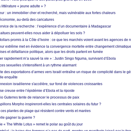
 littérature « jeune adulte » ?
ur : un immobilier cher et recherché, mais vulnérable aux fortes chaleurs
’économie, au-delà des caricatures
rvice de la recherche : l’expérience d’un documentaire à Madagascar
aitues peuvent-elles nous aider à dépolluer les sols ?
dollars promis à la Côte d’Ivoire : ce que les marchés voient avant les agences de n
ur extrême met en évidence la convergence mortelle entre changement climatique,
ses et défaillance politique, alors que les droits partent en fumée
ner rapidement m’a sauvé la vie » : Justin Singo Nguma, survivant d’Ebola
ences sexuelles s'intensifient à un rythme alarmant
te des exportations d’armes vers Israël entraîne un risque de complicité dans le g
lle enquête
annexion israélienne s'accélère, sur fond de violences croissantes
se creuse entre l’épidémie d’Ebola et la riposte
io Guterres tente de relancer le processus de paix
pillons Morpho inspireront-elles les centrales solaires du futur ?
ces plantes de plage qui résistent contre vents et marées
lle gagner la guerre ?
e « The White Lotus » remet le polar au goût du jour