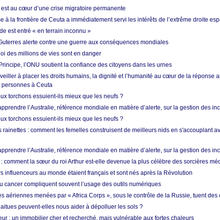
est au cœur d’une crise migratoire permanente
 à la frontière de Ceuta a immédiatement servi les intérêts de l’extrême droite es
de est entré « en terrain inconnu »
Guterres alerte contre une guerre aux conséquences mondiales
oi des millions de vies sont en danger
rincipe, l’ONU soutient la confiance des citoyens dans les urnes
 veiller à placer les droits humains, la dignité et l’humanité au cœur de la réponse a
e personnes à Ceuta
ux torchons essuient-ils mieux que les neufs ?
prendre l’Australie, référence mondiale en matière d’alerte, sur la gestion des in
ux torchons essuient-ils mieux que les neufs ?
 rainettes : comment les femelles construisent de meilleurs nids en s'accouplant a
prendre l’Australie, référence mondiale en matière d’alerte, sur la gestion des in
: comment la sœur du roi Arthur est-elle devenue la plus célèbre des sorcières mé
s influenceurs au monde étaient français et sont nés après la Révolution
u cancer compliquent souvent l’usage des outils numériques
es aériennes menées par « Africa Corps », sous le contrôle de la Russie, tuent des c
aitues peuvent-elles nous aider à dépolluer les sols ?
ur : un immobilier cher et recherché, mais vulnérable aux fortes chaleurs