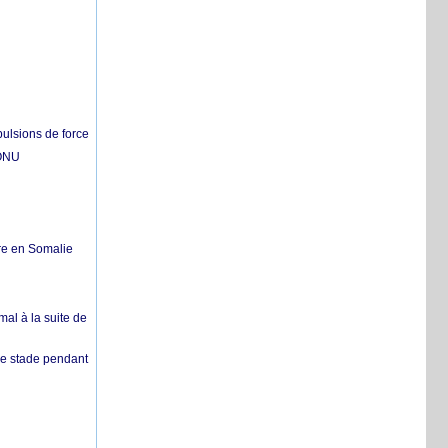
pulsions de force
'ONU
re en Somalie
mal à la suite de
 de stade pendant