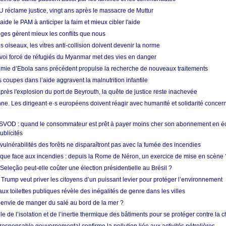
U réclame justice, vingt ans après le massacre de Muttur
aide le PAM à anticiper la faim et mieux cibler l'aide
nges gèrent mieux les conflits que nous
s oiseaux, les vitres anti-collision doivent devenir la norme
envoi forcé de réfugiés du Myanmar met des vies en danger
mie d’Ebola sans précédent propulse la recherche de nouveaux traitements
s coupes dans l’aide aggravent la malnutrition infantile
après l'explosion du port de Beyrouth, la quête de justice reste inachevée
e. Les dirigeant·e·s européens doivent réagir avec humanité et solidarité concerna
 SVOD : quand le consommateur est prêt à payer moins cher son abonnement en 
ublicités
vulnérabilités des forêts ne disparaîtront pas avec la fumée des incendies
tique face aux incendies : depuis la Rome de Néron, un exercice de mise en scène 
 Seleção peut-elle coûter une élection présidentielle au Brésil ?
 Trump veut priver les citoyens d’un puissant levier pour protéger l’environnement
ux toilettes publiques révèle des inégalités de genre dans les villes
 envie de manger du salé au bord de la mer ?
ôle de l’isolation et de l’inertie thermique des bâtiments pour se protéger contre la 