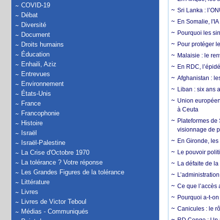
COVID-19
Sri Lanka : l’ON
Débat
En Somalie, l'IA 
Diversité
Pourquoi les si
Document
Droits humains
Pour protéger le
Éducation
Malaisie : le r
Enhaili, Aziz
En RDC, l’épidé
Entrevues
Afghanistan : le
Environnement
Liban : six ans 
États-Unis
Union européenn
France
à Ceuta
Francophonie
Plateformes de
Histoire
visionnage de p
Israël
En Gironde, les 
Israël-Palestine
La Crise d'Octobre 1970
Le pouvoir poli
La tolérance ? Votre réponse
La défaite de la
Les Grandes Figures de la tolérance
L’administration
Littérature
Ce que l’accès a
Livres
Pourquoi a-t-on
Livres de Victor Teboul
Canicules : le r
Médias - Communiqués