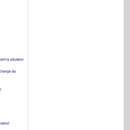
nt la situation
échange du
?
chaleur