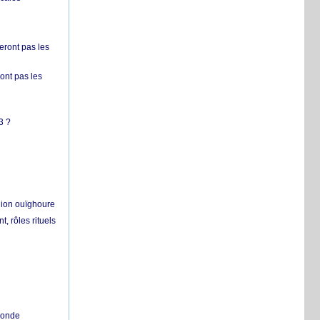
ront pas les
nt pas les
3 ?
égion ouïghoure
, rôles rituels
 monde