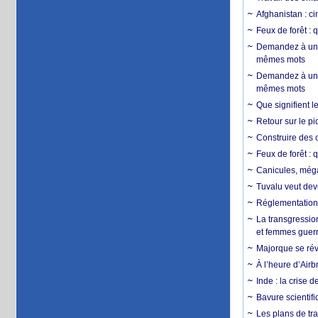
Afghanistan : cin
Feux de forêt : 
Demandez à un 
mêmes mots
Demandez à un 
mêmes mots
Que signifient l
Retour sur le p
Construire des c
Feux de forêt : 
Canicules, mégaf
Tuvalu veut dev
Réglementation c
La transgression
et femmes guerr
Majorque se révo
À l’heure d’Airb
Inde : la crise 
Bavure scientif
Les plans de tra