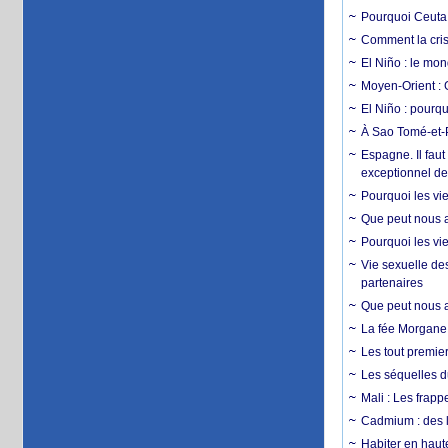
Pourquoi Ceuta 
Comment la crise
El Niño : le mon
Moyen-Orient : 
El Niño : pourqu
À Sao Tomé-et-P
Espagne. Il faut
exceptionnel d
Pourquoi les vie
Que peut nous ap
Pourquoi les vie
Vie sexuelle des
partenaires
Que peut nous ap
La fée Morgane 
Les tout premier
Les séquelles d
Mali : Les frapp
Cadmium : des l
Habiter en haute