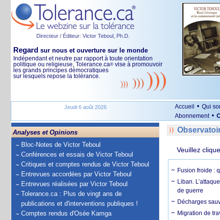
Directeur / Éditeur: Victor Teboul, Ph.D.
Regard
sur nous et ouverture sur le monde
Indépendant et neutre par rapport à toute orientation
politique ou religieuse, Tolerance.ca
vise à promouvoir
®
les grands principes démocratiques
sur lesquels repose la tolérance.
•
Accueil
Qui s
Jeudi 6 août 2026
•
Abonnement
O
Observatoi
Analyses et Opinions
Bloc-Notes de Victor Teboul
Veuillez cliqu
Conférences et essais de Victor Teboul
Critiques et comptes rendus de Victor Teboul
Fusion froide : 
Entrevues accordées par Victor Teboul
Liban. L’attaque
Entrevues réalisées par Victor Teboul
de guerre
Tolerance.ca : Plus de vingt ans de
Décharges sauva
publications et d'interventions publiques !
Comptes rendus d'Osée Kamga
Migration de tra