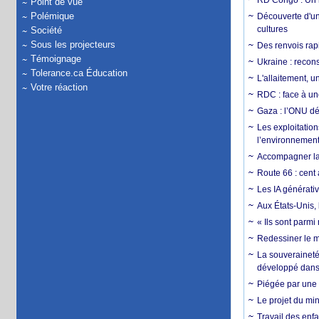
RD Congo : Un r
Point de vue
Polémique
Découverte d'un
cultures
Société
Sous les projecteurs
Des renvois rapi
Témoignage
Ukraine : reconst
Tolerance.ca Éducation
L'allaitement, u
Votre réaction
RDC : face à une
Gaza : l’ONU dé
Les exploitation
l’environnemen
Accompagner la f
Route 66 : cent 
Les IA générativ
Aux États-Unis, 
« Ils sont parm
Redessiner le m
La souveraineté 
développé dans 
Piégée par une 
Le projet du min
Travail des enfa