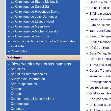
La Chronique de Bjarne Melkevik
Liban : Le meurt
La Chronique de Daniel Baril
Chine. Le milita
La Chronique de Frédérique David
El Niño menace 
La Chronique de Julie Dumontier
Les Africains en
La Chronique de Léonce Naud
Ukraine : le bila
La Chronique de Masri Feki
Iran : dans l'om
La Chronique de Michel Rogalski
La Chronique de Sami Bibi
Daech : l'Afriq
La chronique de Véronick Talbot/Collaboration
El Niño menace d
étudiante
Décès de Rudolp
Philosophie
Dans l’Antiquité
Rubriques
De 1940 à 1944,
Observatoire des droits humains
Il n’y a pas si 
Actualités
Donald Trump ou
Actualités Internationales
Incendies : le r
Analyse de l'information
Renseignement :
Arts et spectacles
Les robots agri
Campus
Quelles sont les 
Campus
Ces lectures qui nous habitent
L’éclipse solai
Communiqué
Un journaliste 
Concours
En Afrique, les 