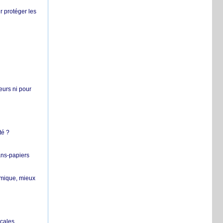
r protéger les
teurs ni pour
té ?
ans-papiers
ermique, mieux
ocales