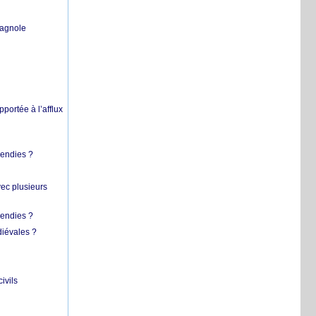
pagnole
pportée à l’afflux
cendies ?
vec plusieurs
cendies ?
diévales ?
ivils