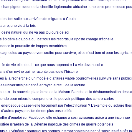
esponsable gouvernemental confirme la pollution liée aux activités pétrolières
 champignon tueur de la chenille légionnaire africaine : une piste prometteuse pou
des font suite aux arrivées de migrants à Ceuta
ruire, une vie à la fois
n geste naturel qui ne va pas toujours de soi
 épidémie d'Ebola qui bat tous les records, la riposte change d'échelle
nonce la poursuite de frappes meurtrières
s agricoles au pays doivent croître pour survivre, et ce n’est bon ni pour les agricul
t
in de vie et le deuil : ce que nous apprend « La vie devant soi »
ans d’un mythe qui ne raconte pas toute l’histoire
es à la recherche d’un modèle d’affaires viable pourront-elles survivre sans publici
les universités peinent à enrayer le recul de la lecture
i nous » : la nouvelle plateforme de la Maison-Blanche et la déshumanisation des s
onde pour mieux le comprendre : le pouvoir politique des contre-cartes
énergétique passe-t-elle forcément par l’électrification ? L’exemple du solaire th
d’autres pays pas forcément plus ensoleillés
offre d’emploi sur Facebook, elle échappe à ses ravisseurs grâce à une inconnue
istère israélien de la Défense implique des crimes de guerre potentiels
nts au Sénégal : pourquoi les normes internationales peinent à saisir les réalités l