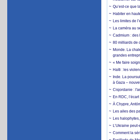
Qu’est-ce que la
Habiter en haute
Les limites de l
La caméra au se
Cadmium : des l
80 milliards de 
Monde. La chale
grandes entrepri
« Me faire soig
Haïti : les viol
Inde. La poursui
à Gaza – nouve
Cisjordanie : l'
En RDC, l’écart 
À Chypre, Antón
Les ailes des pa
Les halophytes, 
L’Ukraine peut-e
Comment la séri