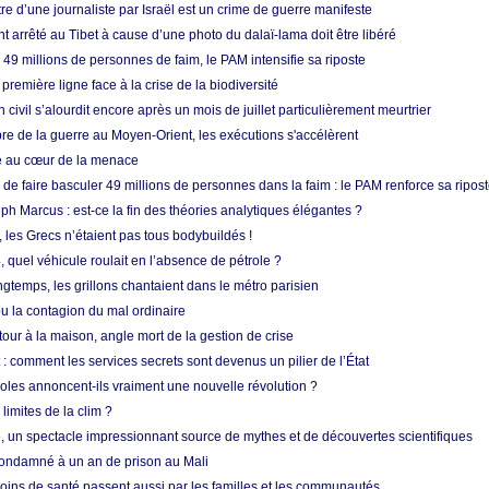
re d’une journaliste par Israël est un crime de guerre manifeste
nt arrêté au Tibet à cause d’une photo du dalaï-lama doit être libéré
49 millions de personnes de faim, le PAM intensifie sa riposte
 première ligne face à la crise de la biodiversité
n civil s’alourdit encore après un mois de juillet particulièrement meurtrier
bre de la guerre au Moyen-Orient, les exécutions s'accélèrent
ue au cœur de la menace
e faire basculer 49 millions de personnes dans la faim : le PAM renforce sa ripos
h Marcus : est-ce la fin des théories analytiques élégantes ?
, les Grecs n’étaient pas tous bodybuildés !
 quel véhicule roulait en l’absence de pétrole ?
longtemps, les grillons chantaient dans le métro parisien
 la contagion du mal ordinaire
etour à la maison, angle mort de la gestion de crise
 comment les services secrets sont devenus un pilier de l’État
coles annoncent-ils vraiment une nouvelle révolution ?
limites de la clim ?
re, un spectacle impressionnant source de mythes et de découvertes scientifiques
condamné à un an de prison au Mali
soins de santé passent aussi par les familles et les communautés