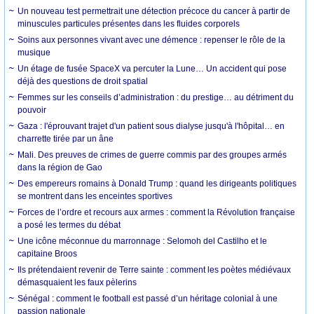
Un nouveau test permettrait une détection précoce du cancer à partir de
minuscules particules présentes dans les fluides corporels
Soins aux personnes vivant avec une démence : repenser le rôle de la
musique
Un étage de fusée SpaceX va percuter la Lune… Un accident qui pose
déjà des questions de droit spatial
Femmes sur les conseils d’administration : du prestige… au détriment du
pouvoir
Gaza : l'éprouvant trajet d'un patient sous dialyse jusqu'à l'hôpital… en
charrette tirée par un âne
Mali. Des preuves de crimes de guerre commis par des groupes armés
dans la région de Gao
Des empereurs romains à Donald Trump : quand les dirigeants politiques
se montrent dans les enceintes sportives
Forces de l’ordre et recours aux armes : comment la Révolution française
a posé les termes du débat
Une icône méconnue du marronnage : Selomoh del Castilho et le
capitaine Broos
Ils prétendaient revenir de Terre sainte : comment les poètes médiévaux
démasquaient les faux pèlerins
Sénégal : comment le football est passé d’un héritage colonial à une
passion nationale