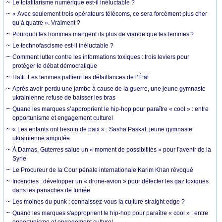
Le totalitarisme numérique est-il inéluctable ?
« Avec seulement trois opérateurs télécoms, ce sera forcément plus cher
qu’à quatre ». Vraiment ?
Pourquoi les hommes mangent ils plus de viande que les femmes ?
Le technofascisme est-il inéluctable ?
Comment lutter contre les informations toxiques : trois leviers pour
protéger le débat démocratique
Haïti. Les femmes pallient les défaillances de l’État
Après avoir perdu une jambe à cause de la guerre, une jeune gymnaste
ukrainienne refuse de baisser les bras
Quand les marques s’approprient le hip-hop pour paraître « cool » : entre
opportunisme et engagement culturel
« Les enfants ont besoin de paix » : Sasha Paskal, jeune gymnaste
ukrainienne amputée
À Damas, Guterres salue un « moment de possibilités » pour l'avenir de la
Syrie
Le Procureur de la Cour pénale internationale Karim Khan révoqué
Incendies : développer un « drone-avion » pour détecter les gaz toxiques
dans les panaches de fumée
Les moines du punk : connaissez-vous la culture straight edge ?
Quand les marques s'approprient le hip-hop pour paraître « cool » : entre
opportunisme et engagement culturel