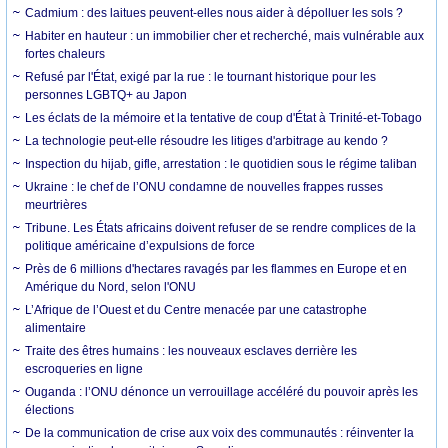
Cadmium : des laitues peuvent-elles nous aider à dépolluer les sols ?
Habiter en hauteur : un immobilier cher et recherché, mais vulnérable aux
fortes chaleurs
Refusé par l'État, exigé par la rue : le tournant historique pour les
personnes LGBTQ+ au Japon
Les éclats de la mémoire et la tentative de coup d'État à Trinité-et-Tobago
La technologie peut-elle résoudre les litiges d'arbitrage au kendo ?
Inspection du hijab, gifle, arrestation : le quotidien sous le régime taliban
Ukraine : le chef de l’ONU condamne de nouvelles frappes russes
meurtrières
Tribune. Les États africains doivent refuser de se rendre complices de la
politique américaine d’expulsions de force
Près de 6 millions d'hectares ravagés par les flammes en Europe et en
Amérique du Nord, selon l'ONU
L’Afrique de l’Ouest et du Centre menacée par une catastrophe
alimentaire
Traite des êtres humains : les nouveaux esclaves derrière les
escroqueries en ligne
Ouganda : l’ONU dénonce un verrouillage accéléré du pouvoir après les
élections
De la communication de crise aux voix des communautés : réinventer la