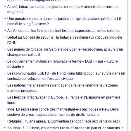
Alcool, tabac, cannabis : les jeunes se sont-ils vraiment détournés des
drogues ?
Une punaise-vampire dans nos jardins : le tigre du platane préférera-t-il
bientôt le sang à la sève ?
Au Venezuela, les femmes restent les plus exposées après les séismes
Débat au Conseil de sécurité : la bataille des minéraux critiques inquiète
l'ONU
Les jeunes de Croatie, de Serbie et de Bosnie-Herzégovine, acteurs d'un
changement collectif
Le gouvernement malaisien remplace le terme « LGBT » par « culture
déviante »
Les communautés LGBTQ+ de Hong Kong luttent pour leur survie dans un
contexte de réduction de l'espace civique
Les nations mélanésiennes s'engagent à relier et étendre leurs zones
marines protégées
Les feux de forêt ravagent l’Europe, la France et l’Espagne en première
ligne
Inde. La répression contre des manifestant·e·s pacifiques à New Delhi
soulève de vives inquiétudes en termes de droits humains
Réfugiés : 75 ans après, la Convention tient bon face aux vents du repli
Soudan : à El Obeid, les femmes fuient les drones le jour et les violeurs la