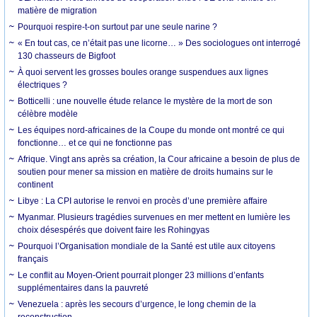
matière de migration
Pourquoi respire-t-on surtout par une seule narine ?
« En tout cas, ce n’était pas une licorne… » Des sociologues ont interrogé
130 chasseurs de Bigfoot
À quoi servent les grosses boules orange suspendues aux lignes
électriques ?
Botticelli : une nouvelle étude relance le mystère de la mort de son
célèbre modèle
Les équipes nord-africaines de la Coupe du monde ont montré ce qui
fonctionne… et ce qui ne fonctionne pas
Afrique. Vingt ans après sa création, la Cour africaine a besoin de plus de
soutien pour mener sa mission en matière de droits humains sur le
continent
Libye : La CPI autorise le renvoi en procès d’une première affaire
Myanmar. Plusieurs tragédies survenues en mer mettent en lumière les
choix désespérés que doivent faire les Rohingyas
Pourquoi l’Organisation mondiale de la Santé est utile aux citoyens
français
Le conflit au Moyen-Orient pourrait plonger 23 millions d’enfants
supplémentaires dans la pauvreté
Venezuela : après les secours d’urgence, le long chemin de la
reconstruction