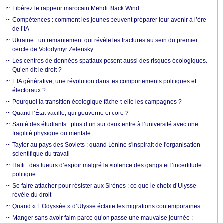
Libérez le rappeur marocain Mehdi Black Wind
Compétences : comment les jeunes peuvent préparer leur avenir à l’ère
de l’IA
Ukraine : un remaniement qui révèle les fractures au sein du premier
cercle de Volodymyr Zelensky
Les centres de données spatiaux posent aussi des risques écologiques.
Qu’en dit le droit ?
L’IA générative, une révolution dans les comportements politiques et
électoraux ?
Pourquoi la transition écologique fâche-t-elle les campagnes ?
Quand l’État vacille, qui gouverne encore ?
Santé des étudiants : plus d’un sur deux entre à l’université avec une
fragilité physique ou mentale
Taylor au pays des Soviets : quand Lénine s'inspirait de l'organisation
scientifique du travail
Haïti : des lueurs d’espoir malgré la violence des gangs et l’incertitude
politique
Se faire attacher pour résister aux Sirènes : ce que le choix d’Ulysse
révèle du droit
Quand « L’Odyssée » d’Ulysse éclaire les migrations contemporaines
Manger sans avoir faim parce qu’on passe une mauvaise journée :