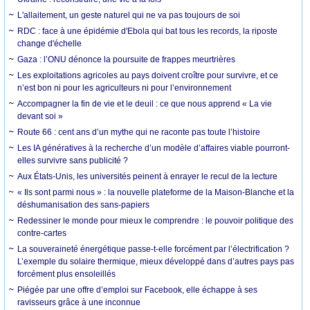
L'allaitement, un geste naturel qui ne va pas toujours de soi
RDC : face à une épidémie d'Ebola qui bat tous les records, la riposte
change d'échelle
Gaza : l’ONU dénonce la poursuite de frappes meurtrières
Les exploitations agricoles au pays doivent croître pour survivre, et ce
n’est bon ni pour les agriculteurs ni pour l’environnement
Accompagner la fin de vie et le deuil : ce que nous apprend « La vie
devant soi »
Route 66 : cent ans d’un mythe qui ne raconte pas toute l’histoire
Les IA génératives à la recherche d’un modèle d’affaires viable pourront-
elles survivre sans publicité ?
Aux États-Unis, les universités peinent à enrayer le recul de la lecture
« Ils sont parmi nous » : la nouvelle plateforme de la Maison-Blanche et la
déshumanisation des sans-papiers
Redessiner le monde pour mieux le comprendre : le pouvoir politique des
contre-cartes
La souveraineté énergétique passe-t-elle forcément par l’électrification ?
L’exemple du solaire thermique, mieux développé dans d’autres pays pas
forcément plus ensoleillés
Piégée par une offre d’emploi sur Facebook, elle échappe à ses
ravisseurs grâce à une inconnue