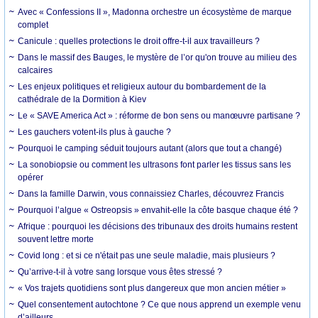
Avec « Confessions II », Madonna orchestre un écosystème de marque
complet
Canicule : quelles protections le droit offre-t-il aux travailleurs ?
Dans le massif des Bauges, le mystère de l’or qu'on trouve au milieu des
calcaires
Les enjeux politiques et religieux autour du bombardement de la
cathédrale de la Dormition à Kiev
Le « SAVE America Act » : réforme de bon sens ou manœuvre partisane ?
Les gauchers votent-ils plus à gauche ?
Pourquoi le camping séduit toujours autant (alors que tout a changé)
La sonobiopsie ou comment les ultrasons font parler les tissus sans les
opérer
Dans la famille Darwin, vous connaissiez Charles, découvrez Francis
Pourquoi l’algue « Ostreopsis » envahit-elle la côte basque chaque été ?
Afrique : pourquoi les décisions des tribunaux des droits humains restent
souvent lettre morte
Covid long : et si ce n'était pas une seule maladie, mais plusieurs ?
Qu’arrive-t-il à votre sang lorsque vous êtes stressé ?
« Vos trajets quotidiens sont plus dangereux que mon ancien métier »
Quel consentement autochtone ? Ce que nous apprend un exemple venu
d’ailleurs