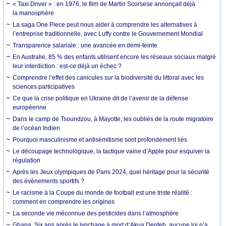
« Taxi Driver » : en 1976, le film de Martin Scorsese annonçait déjà
la manosphère
La saga One Piece peut nous aider à comprendre les alternatives à
l’entreprise traditionnelle, avec Luffy contre le Gouvernement Mondial
Transparence salariale : une avancée en demi-teinte
En Australie, 85 % des enfants utilisent encore les réseaux sociaux malgré
leur interdiction : est-ce déjà un échec ?
Comprendre l’effet des canicules sur la biodiversité du littoral avec les
sciences participatives
Ce que la crise politique en Ukraine dit de l’avenir de la défense
européenne
Dans le camp de Tsoundzou, à Mayotte, les oubliés de la route migratoire
de l’océan Indien
Pourquoi masculinisme et antisémitisme sont profondément liés
Le découpage technologique, la tactique vaine d’Apple pour esquiver la
régulation
Après les Jeux olympiques de Paris 2024, quel héritage pour la sécurité
des évènements sportifs ?
Le racisme à la Coupe du monde de football est une triste réalité :
comment en comprendre les origines
La seconde vie méconnue des pesticides dans l’atmosphère
Ghana. Six ans après le lynchage à mort d’Akua Denteh, aucune loi n’a