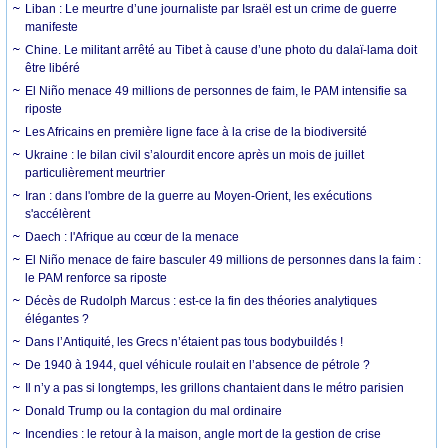
Liban : Le meurtre d’une journaliste par Israël est un crime de guerre
manifeste
Chine. Le militant arrêté au Tibet à cause d’une photo du dalaï-lama doit
être libéré
El Niño menace 49 millions de personnes de faim, le PAM intensifie sa
riposte
Les Africains en première ligne face à la crise de la biodiversité
Ukraine : le bilan civil s’alourdit encore après un mois de juillet
particulièrement meurtrier
Iran : dans l'ombre de la guerre au Moyen-Orient, les exécutions
s'accélèrent
Daech : l'Afrique au cœur de la menace
El Niño menace de faire basculer 49 millions de personnes dans la faim :
le PAM renforce sa riposte
Décès de Rudolph Marcus : est-ce la fin des théories analytiques
élégantes ?
Dans l’Antiquité, les Grecs n’étaient pas tous bodybuildés !
De 1940 à 1944, quel véhicule roulait en l’absence de pétrole ?
Il n’y a pas si longtemps, les grillons chantaient dans le métro parisien
Donald Trump ou la contagion du mal ordinaire
Incendies : le retour à la maison, angle mort de la gestion de crise