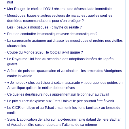
nuit
Mer Rouge : le chef de l’ONU réclame une désescalade immédiate
Moustiques, tiques et autres vecteurs de maladies : quelles sont les
dernières recommandations pour s’en protéger ?
Les « peaux à moustiques » : mythe ou réalité ?
Peut-on combattre les moustiques avec des moustiques ?
La surprenante araignée qui chasse les moustiques et préfère nos vieilles
chaussettes
Coupe du Monde 2026 : le football a-t-il gagné ?
Le Royaume-Uni face au scandale des adoptions forcées de l’après-
guerre
Arêtes de poisson, quarantaine et vaccination : les armes des Aborigènes
contre la variole
« Je ne peux plus participer à cette mascarade » : pourquoi des guides en
Antarctique quittent le métier de leurs rêves
Ce que les dératiseurs nous apprennent sur le bonheur au travail
Le prix du bœuf explose aux États-Unis et le pire pourrait être à venir
Le CICR en Libye et au Tchad : maintenir les liens familiaux au temps du
conflit
Syrie. L’application de la loi sur la cybercriminalité datant de l’ère Bachar
el Assad doit être suspendue dans l’attente de sa réforme