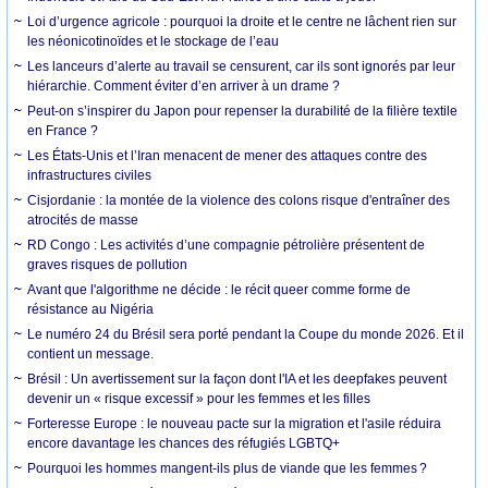
Loi d’urgence agricole : pourquoi la droite et le centre ne lâchent rien sur
les néonicotinoïdes et le stockage de l’eau
Les lanceurs d’alerte au travail se censurent, car ils sont ignorés par leur
hiérarchie. Comment éviter d’en arriver à un drame ?
Peut-on s’inspirer du Japon pour repenser la durabilité de la filière textile
en France ?
Les États-Unis et l’Iran menacent de mener des attaques contre des
infrastructures civiles
Cisjordanie : la montée de la violence des colons risque d'entraîner des
atrocités de masse
RD Congo : Les activités d’une compagnie pétrolière présentent de
graves risques de pollution
Avant que l'algorithme ne décide : le récit queer comme forme de
résistance au Nigéria
Le numéro 24 du Brésil sera porté pendant la Coupe du monde 2026. Et il
contient un message.
Brésil : Un avertissement sur la façon dont l'IA et les deepfakes peuvent
devenir un « risque excessif » pour les femmes et les filles
Forteresse Europe : le nouveau pacte sur la migration et l'asile réduira
encore davantage les chances des réfugiés LGBTQ+
Pourquoi les hommes mangent-ils plus de viande que les femmes ?