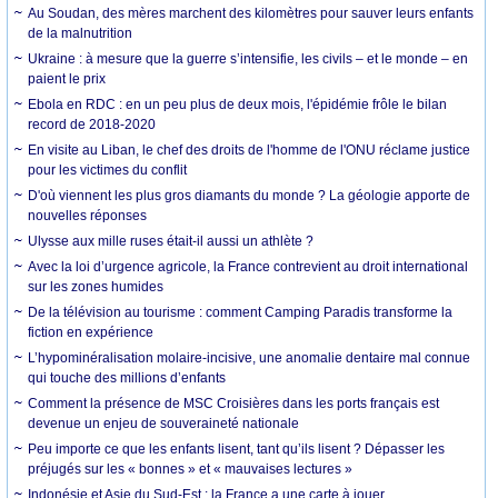
Au Soudan, des mères marchent des kilomètres pour sauver leurs enfants
de la malnutrition
Ukraine : à mesure que la guerre s’intensifie, les civils – et le monde – en
paient le prix
Ebola en RDC : en un peu plus de deux mois, l'épidémie frôle le bilan
record de 2018-2020
En visite au Liban, le chef des droits de l'homme de l'ONU réclame justice
pour les victimes du conflit
D'où viennent les plus gros diamants du monde ? La géologie apporte de
nouvelles réponses
Ulysse aux mille ruses était-il aussi un athlète ?
Avec la loi d’urgence agricole, la France contrevient au droit international
sur les zones humides
De la télévision au tourisme : comment Camping Paradis transforme la
fiction en expérience
L’hypominéralisation molaire-incisive, une anomalie dentaire mal connue
qui touche des millions d’enfants
Comment la présence de MSC Croisières dans les ports français est
devenue un enjeu de souveraineté nationale
Peu importe ce que les enfants lisent, tant qu’ils lisent ? Dépasser les
préjugés sur les « bonnes » et « mauvaises lectures »
Indonésie et Asie du Sud-Est : la France a une carte à jouer