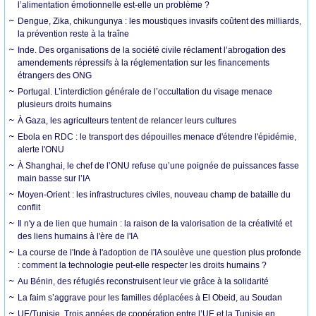
l’alimentation émotionnelle est-elle un problème ?
Dengue, Zika, chikungunya : les moustiques invasifs coûtent des milliards,
la prévention reste à la traîne
Inde. Des organisations de la société civile réclament l’abrogation des
amendements répressifs à la réglementation sur les financements
étrangers des ONG
Portugal. L’interdiction générale de l’occultation du visage menace
plusieurs droits humains
À Gaza, les agriculteurs tentent de relancer leurs cultures
Ebola en RDC : le transport des dépouilles menace d'étendre l'épidémie,
alerte l'ONU
À Shanghai, le chef de l’ONU refuse qu’une poignée de puissances fasse
main basse sur l’IA
Moyen-Orient : les infrastructures civiles, nouveau champ de bataille du
conflit
Il n'y a de lien que humain : la raison de la valorisation de la créativité et
des liens humains à l'ère de l'IA
La course de l'Inde à l'adoption de l'IA soulève une question plus profonde
: comment la technologie peut-elle respecter les droits humains ?
Au Bénin, des réfugiés reconstruisent leur vie grâce à la solidarité
La faim s’aggrave pour les familles déplacées à El Obeid, au Soudan
UE/Tunisie. Trois années de coopération entre l’UE et la Tunisie en