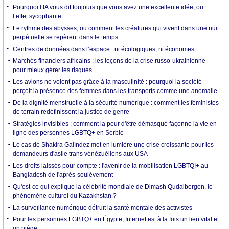
Pourquoi l’IA vous dit toujours que vous avez une excellente idée, ou
l’effet sycophante
Le rythme des abysses, ou comment les créatures qui vivent dans une nuit
perpétuelle se repèrent dans le temps
Centres de données dans l’espace : ni écologiques, ni économes
Marchés financiers africains : les leçons de la crise russo-ukrainienne
pour mieux gérer les risques
Les avions ne volent pas grâce à la masculinité : pourquoi la société
perçoit la présence des femmes dans les transports comme une anomalie
De la dignité menstruelle à la sécurité numérique : comment les féministes
de terrain redéfinissent la justice de genre
Stratégies invisibles : comment la peur d'être démasqué façonne la vie en
ligne des personnes LGBTQ+ en Serbie
Le cas de Shakira Galíndez met en lumière une crise croissante pour les
demandeurs d'asile trans vénézuéliens aux USA
Les droits laissés pour compte : l'avenir de la mobilisation LGBTQI+ au
Bangladesh de l'après-soulèvement
Qu'est-ce qui explique la célébrité mondiale de Dimash Qudaibergen, le
phénomène culturel du Kazakhstan ?
La surveillance numérique détruit la santé mentale des activistes
Pour les personnes LGBTQ+ en Égypte, Internet est à la fois un lien vital et
un piège