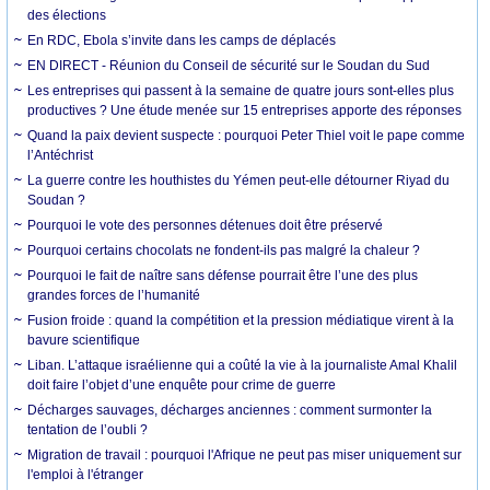
des élections
En RDC, Ebola s’invite dans les camps de déplacés
EN DIRECT - Réunion du Conseil de sécurité sur le Soudan du Sud
Les entreprises qui passent à la semaine de quatre jours sont-elles plus
productives ? Une étude menée sur 15 entreprises apporte des réponses
Quand la paix devient suspecte : pourquoi Peter Thiel voit le pape comme
l’Antéchrist
La guerre contre les houthistes du Yémen peut-elle détourner Riyad du
Soudan ?
Pourquoi le vote des personnes détenues doit être préservé
Pourquoi certains chocolats ne fondent-ils pas malgré la chaleur ?
Pourquoi le fait de naître sans défense pourrait être l’une des plus
grandes forces de l’humanité
Fusion froide : quand la compétition et la pression médiatique virent à la
bavure scientifique
Liban. L’attaque israélienne qui a coûté la vie à la journaliste Amal Khalil
doit faire l’objet d’une enquête pour crime de guerre
Décharges sauvages, décharges anciennes : comment surmonter la
tentation de l’oubli ?
Migration de travail : pourquoi l'Afrique ne peut pas miser uniquement sur
l'emploi à l'étranger