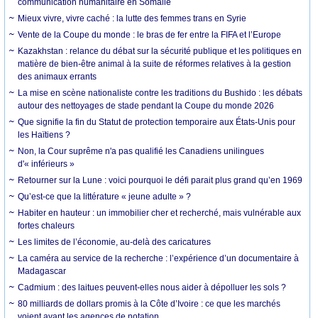
communication humanitaire en Somalie
Mieux vivre, vivre caché : la lutte des femmes trans en Syrie
Vente de la Coupe du monde : le bras de fer entre la FIFA et l’Europe
Kazakhstan : relance du débat sur la sécurité publique et les politiques en
matière de bien-être animal à la suite de réformes relatives à la gestion
des animaux errants
La mise en scène nationaliste contre les traditions du Bushido : les débats
autour des nettoyages de stade pendant la Coupe du monde 2026
Que signifie la fin du Statut de protection temporaire aux États-Unis pour
les Haïtiens ?
Non, la Cour suprême n'a pas qualifié les Canadiens unilingues
d'« inférieurs »
Retourner sur la Lune : voici pourquoi le défi parait plus grand qu’en 1969
Qu’est-ce que la littérature « jeune adulte » ?
Habiter en hauteur : un immobilier cher et recherché, mais vulnérable aux
fortes chaleurs
Les limites de l’économie, au-delà des caricatures
La caméra au service de la recherche : l’expérience d’un documentaire à
Madagascar
Cadmium : des laitues peuvent-elles nous aider à dépolluer les sols ?
80 milliards de dollars promis à la Côte d’Ivoire : ce que les marchés
voient avant les agences de notation