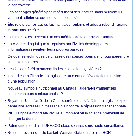
la controverse
Les sondages générés par IA séduisent des instituts, mais peuvent-ils
vraiment refléter ce que pensent les gens ?
Être rejeté par les autres fait mal : aider enfants et ados à rebondir quand
ils sont mis de côté
Comment X est devenu l’un des théâtres de la guerre en Ukraine
La « vibecoding fatigue » : épuisés par l’IA, les développeurs
informatiques inventent leurs propres parades
Ce que les techniques de chasse des rapaces pourraient nous apprendre
sur les dinosaures
Les feux de forêt menacent-ils les installations gazières ?
Incendies en Gironde : la logistique au cœur de l’évacuation massive
d’une population
Nouveau symbole nutritionnel au Canada : aidera-t-il vraiment les
consommateurs à mieux choisir ?
Royaume-Uni. L’arrêt de la Cour suprême dans l’affaire du logiciel espion
bahreïnite adresse un message clair contre la répression transnationale
VIH : la riposte mondiale vacille au moment où la science promettait de
changer la donne
Patrimoine mondial : l’UNESCO place six sites sous haute surveillance
Réfugié devenu star du basket, Wenyen Gabriel rejoint le HCR