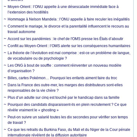
Moyen-Orient : l’ONU appelle à une désescalade immédiate face à
l’extension des hostilités
Hommage à Nelson Mandela : l’ONU appelle à faire reculer les inégalités
Comment le mariage, le divorce et la parentalité influencent le recours au
travail autonome
Accord sur les pandémies : le chef de l'OMS presse les États d’aboutir
Conflit au Moyen-Orient : l’OMS alerte sur les conséquences humanitaires
La théorie de l’évolution est mal comprise : est-ce un problème de langue,
de vocabulaire ou de psychologie ?
Les ONG à bout de souffle : comment réinventer un nouveau modèle
d’organisation ?
Billes, cartes Pokémon… Pourquoi les enfants aiment faire du troc
Dans la France des outre-mer, les marges des distributeurs sont-elles
responsables de la vie chère ?
Plus d’un adulte sur cinq est touché par le handicap dans sa famille
Pourquoi des candidats disparaissent-ils en plein recrutement ? Ce que
révèle vraiment le « ghosting »
Peut-on suivre un salarié toutes les dix secondes pour vérifier son temps
de travail ?
Ce que les retraits du Burkina Faso, du Mali et du Niger de la Cour pénale
internationale révèlent de la diffusion autoritaire