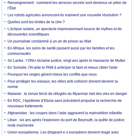
Renseignement : comment les services secrets sont devenus un pilier de
l’État
Les robots agricoles annoncent-ils vraiment une nouvelle révolution ?
Quelles sont les limites de la clim ?
L’éclipse solaire, un spectacle impressionnant source de mythes et de
découvertes scientifiques
Un journaliste condamné à un an de prison au Mali
En Afrique, les soins de santé passent aussi par les familles et les
communautés
Sri Lanka : l’ONU réclame justice, vingt ans après le massacre de Muttur
En Somalie, l'IA aide le PAM à anticiper la faim et mieux cibler l'aide
Pourquoi les singes gèrent mieux les conflits que nous
Pour protéger les oiseaux, les vitres anti-collision doivent devenir la
norme
Malaisie : le renvoi forcé de réfugiés du Myanmar met des vies en danger
En RDC, l’épidémie d’Ebola sans précédent propulse la recherche de
nouveaux traitements
Afghanistan : les coupes dans l’aide aggravent la malnutrition infantile
Liban : six ans après l'explosion du port de Beyrouth, la quête de justice
reste inachevée
Union européenne. Les dirigeant·e·s européens doivent réagir avec