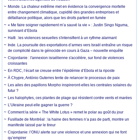
Monde. La chaleur extrême met en évidence la convergence mortelle
entre changement climatique, cupidité des grandes entreprises et
défaillance politique, alors que les droits partent en fumée
« Me faire soigner rapidement m’a sauvé la vie » : Justin Singo Nguma,
survivant d’Ebola
Haïti : les violences sexuelles s'intensifient à un rythme alarmant
Inde. La poursuite des exportations d’armes vers Israël entraîne un risque
de complicité dans le génocide en cours à Gaza – nouvelle enquête
Cisjordanie : l'annexion israélienne s'accélère, sur fond de violences
croissantes
En RDC, l’écart se creuse entre l’épidémie d’Ebola et la riposte
À Chypre, António Guterres tente de relancer le processus de paix
Les ailes des papillons Morpho inspireront-elles les centrales solaires du
futur ?
Les halophytes, ces plantes de plage qui résistent contre vents et marées
L’Ukraine peut-elle gagner la guerre ?
Comment la série « The White Lotus » remet le polar au goût du jour
Fusillade de Montréal : la haine des femmes n’a pas de parti, montre un
manifeste laissé par le tireur
Cisjordanie: l’ONU alerte sur une violence et une annexion qui ne font
qu’empirer