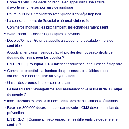
Corée du Sud. Une décision rendue en appel dans une affaire
d’avortement met au jour un vide juridique
Pourquoi l’ONU intervient souvent quand il est déjà trop tard
La course au poste de Secrétaire général s'intensifie
Commerce mondial : les prix flambent, les échanges ralentissent
Syrie : parmi les disparus, quelques survivants
Détroit d'Ormuz : Guterres appelle à stopper une escalade « hors de
contrôle »
Alcools américains invendus : faut-il profiter des nouveaux droits de
douane de Trump pour les écouler ?
EN DIRECT | Pourquoi l’ONU intervient souvent quand il est déjà trop tard
Commerce mondial : la flambée des prix masque la faiblesse des
volumes, sur fond de crise au Moyen-Orient
Gaza : des progrès fragiles contre la faim
Le foot et la foi : l’évangélisme a-t-il réellement privé le Brésil de la Coupe
du monde ?
Inde : Recours excessif à la force contre des manifestations d’étudiants
Face aux 300 000 décès annuels par noyade, l’OMS dévoile un plan de
prévention
EN DIRECT | Comment mieux empêcher les différends de dégénérer en
conflits ?