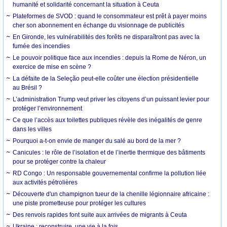
humanité et solidarité concernant la situation à Ceuta
Plateformes de SVOD : quand le consommateur est prêt à payer moins
cher son abonnement en échange du visionnage de publicités
En Gironde, les vulnérabilités des forêts ne disparaîtront pas avec la
fumée des incendies
Le pouvoir politique face aux incendies : depuis la Rome de Néron, un
exercice de mise en scène ?
La défaite de la Seleção peut-elle coûter une élection présidentielle
au Brésil ?
L’administration Trump veut priver les citoyens d’un puissant levier pour
protéger l’environnement
Ce que l’accès aux toilettes publiques révèle des inégalités de genre
dans les villes
Pourquoi a-t-on envie de manger du salé au bord de la mer ?
Canicules : le rôle de l’isolation et de l’inertie thermique des bâtiments
pour se protéger contre la chaleur
RD Congo : Un responsable gouvernemental confirme la pollution liée
aux activités pétrolières
Découverte d'un champignon tueur de la chenille légionnaire africaine :
une piste prometteuse pour protéger les cultures
Des renvois rapides font suite aux arrivées de migrants à Ceuta
Ukraine : reconstruire, une vie à la fois