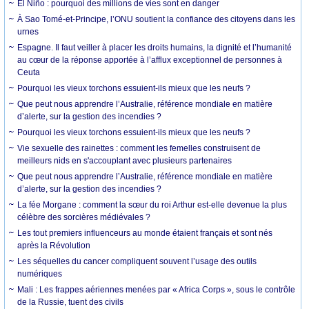
El Niño : pourquoi des millions de vies sont en danger
À Sao Tomé-et-Principe, l’ONU soutient la confiance des citoyens dans les
urnes
Espagne. Il faut veiller à placer les droits humains, la dignité et l’humanité
au cœur de la réponse apportée à l’afflux exceptionnel de personnes à
Ceuta
Pourquoi les vieux torchons essuient-ils mieux que les neufs ?
Que peut nous apprendre l’Australie, référence mondiale en matière
d’alerte, sur la gestion des incendies ?
Pourquoi les vieux torchons essuient-ils mieux que les neufs ?
Vie sexuelle des rainettes : comment les femelles construisent de
meilleurs nids en s'accouplant avec plusieurs partenaires
Que peut nous apprendre l’Australie, référence mondiale en matière
d’alerte, sur la gestion des incendies ?
La fée Morgane : comment la sœur du roi Arthur est-elle devenue la plus
célèbre des sorcières médiévales ?
Les tout premiers influenceurs au monde étaient français et sont nés
après la Révolution
Les séquelles du cancer compliquent souvent l’usage des outils
numériques
Mali : Les frappes aériennes menées par « Africa Corps », sous le contrôle
de la Russie, tuent des civils