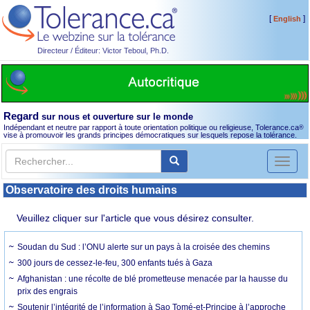
[
]
English
Directeur / Éditeur: Victor Teboul, Ph.D.
Regard
sur nous et ouverture sur le monde
Indépendant et neutre par rapport à toute orientation politique ou religieuse, Tolerance.ca
®
vise à promouvoir les grands principes démocratiques sur lesquels repose la tolérance.
Toggl
naviga
Observatoire des droits humains
Veuillez cliquer sur l'article que vous désirez consulter.
Soudan du Sud : l’ONU alerte sur un pays à la croisée des chemins
300 jours de cessez-le-feu, 300 enfants tués à Gaza
Afghanistan : une récolte de blé prometteuse menacée par la hausse du
prix des engrais
Soutenir l’intégrité de l’information à Sao Tomé-et-Principe à l’approche