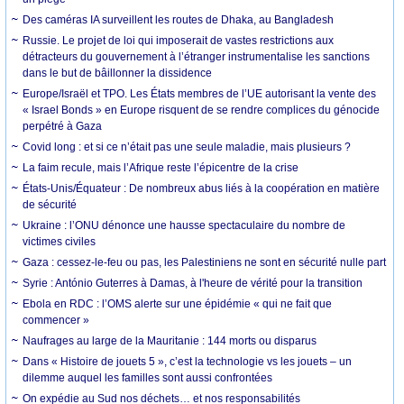
Des caméras IA surveillent les routes de Dhaka, au Bangladesh
Russie. Le projet de loi qui imposerait de vastes restrictions aux
détracteurs du gouvernement à l’étranger instrumentalise les sanctions
dans le but de bâillonner la dissidence
Europe/Israël et TPO. Les États membres de l’UE autorisant la vente des
« Israel Bonds » en Europe risquent de se rendre complices du génocide
perpétré à Gaza
Covid long : et si ce n’était pas une seule maladie, mais plusieurs ?
La faim recule, mais l’Afrique reste l’épicentre de la crise
États-Unis/Équateur : De nombreux abus liés à la coopération en matière
de sécurité
Ukraine : l’ONU dénonce une hausse spectaculaire du nombre de
victimes civiles
Gaza : cessez-le-feu ou pas, les Palestiniens ne sont en sécurité nulle part
Syrie : António Guterres à Damas, à l'heure de vérité pour la transition
Ebola en RDC : l’OMS alerte sur une épidémie « qui ne fait que
commencer »
Naufrages au large de la Mauritanie : 144 morts ou disparus
Dans « Histoire de jouets 5 », c’est la technologie vs les jouets – un
dilemme auquel les familles sont aussi confrontées
On expédie au Sud nos déchets… et nos responsabilités