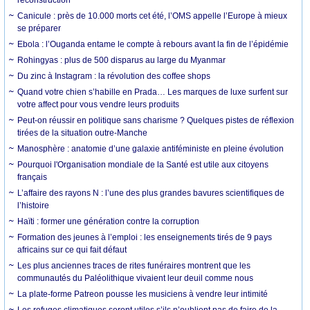
Canicule : près de 10.000 morts cet été, l’OMS appelle l’Europe à mieux
se préparer
Ebola : l’Ouganda entame le compte à rebours avant la fin de l’épidémie
Rohingyas : plus de 500 disparus au large du Myanmar
Du zinc à Instagram : la révolution des coffee shops
Quand votre chien s’habille en Prada… Les marques de luxe surfent sur
votre affect pour vous vendre leurs produits
Peut-on réussir en politique sans charisme ? Quelques pistes de réflexion
tirées de la situation outre-Manche
Manosphère : anatomie d’une galaxie antiféministe en pleine évolution
Pourquoi l'Organisation mondiale de la Santé est utile aux citoyens
français
L’affaire des rayons N : l’une des plus grandes bavures scientifiques de
l’histoire
Haïti : former une génération contre la corruption
Formation des jeunes à l’emploi : les enseignements tirés de 9 pays
africains sur ce qui fait défaut
Les plus anciennes traces de rites funéraires montrent que les
communautés du Paléolithique vivaient leur deuil comme nous
La plate-forme Patreon pousse les musiciens à vendre leur intimité
Les refuges climatiques seront utiles s’ils n’oublient pas de faire de la