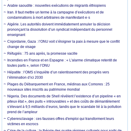
Arabie saoudite : nouvelles exécutions de migrants éthiopiens
Iran. Il faut mettre un terme à la campagne d’exécutions et de
condamnations à mort arbitraires de manifestant·e·s
Algérie. Les autorités doivent immédiatement annuler la décision
prononçant la dissolution d’un syndicat indépendant du personnel
enseignant
Cisjordanie, Gaza : l’ONU voit s’éloigner la paix à mesure que le conflit
change de visage
Réfugiés : 75 ans après, la promesse vacille
Incendies en France et en Espagne : « L'alarme climatique retentit de
toutes parts », selon l’ONU
Hépatite : l’OMS s’inquiète d’un ralentissement des progrès vers
l’élimination d’ici 2030
Plages du Débarquement en France, médinas aux Comores : 25
nouveaux sites inscrits au patrimoine mondial
Nigeria. Des documents de Shell révèlent l’existence d’un pipeline « en
piteux état », des puits « introuvables » et des coûts de démantèlement
s’élevant à 9,5 milliards d’euros, tandis que le scandale lié à la pollution
prend de l’ampleur
Cyberesclavage : ces fausses offres d'emploi qui transforment leurs
victimes en escrocs
Crise de la culture : la théorie des quatre régimes culturels pour sortir de