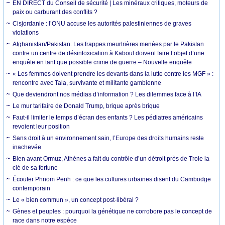
EN DIRECT du Conseil de sécurité | Les minéraux critiques, moteurs de
paix ou carburant des conflits ?
Cisjordanie : l’ONU accuse les autorités palestiniennes de graves
violations
Afghanistan/Pakistan. Les frappes meurtrières menées par le Pakistan
contre un centre de désintoxication à Kaboul doivent faire l’objet d’une
enquête en tant que possible crime de guerre – Nouvelle enquête
« Les femmes doivent prendre les devants dans la lutte contre les MGF » :
rencontre avec Tala, survivante et militante gambienne
Que deviendront nos médias d’information ? Les dilemmes face à l’IA
Le mur tarifaire de Donald Trump, brique après brique
Faut-il limiter le temps d’écran des enfants ? Les pédiatres américains
revoient leur position
Sans droit à un environnement sain, l’Europe des droits humains reste
inachevée
Bien avant Ormuz, Athènes a fait du contrôle d’un détroit près de Troie la
clé de sa fortune
Écouter Phnom Penh : ce que les cultures urbaines disent du Cambodge
contemporain
Le « bien commun », un concept post-libéral ?
Gènes et peuples : pourquoi la génétique ne corrobore pas le concept de
race dans notre espèce