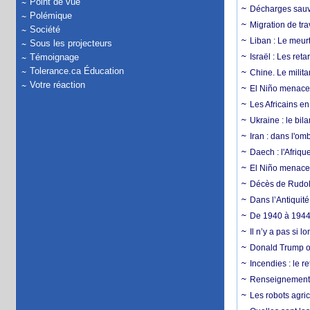
Point de vue
Décharges sauva
Polémique
Migration de tra
Société
Liban : Le meurt
Sous les projecteurs
Témoignage
Israël : Les re
Tolerance.ca Éducation
Chine. Le milita
Votre réaction
El Niño menace 
Les Africains en
Ukraine : le bila
Iran : dans l'om
Daech : l'Afriq
El Niño menace d
Décès de Rudolp
Dans l’Antiquité
De 1940 à 1944,
Il n’y a pas si 
Donald Trump ou
Incendies : le r
Renseignement :
Les robots agri