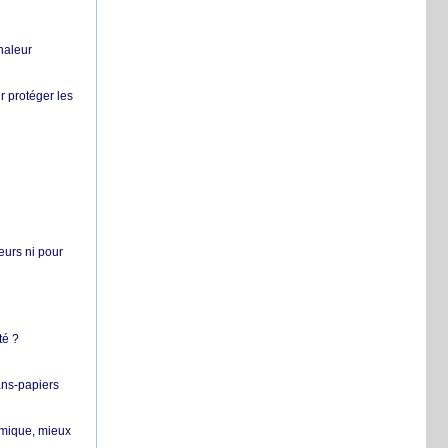
chaleur
r protéger les
teurs ni pour
té ?
ans-papiers
ermique, mieux