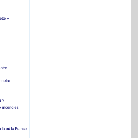
ette »
notre
 notre
s ?
x incendies
 là où la France