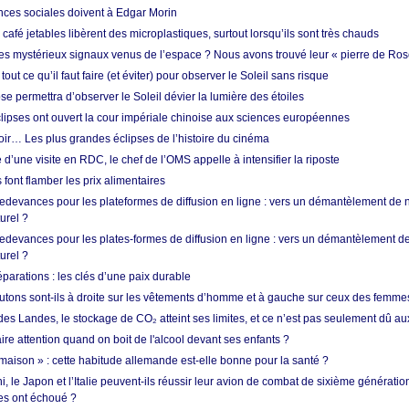
nces sociales doivent à Edgar Morin
café jetables libèrent des microplastiques, surtout lorsqu’ils sont très chauds
es mystérieux signaux venus de l’espace ? Nous avons trouvé leur « pierre de Ros
 tout ce qu’il faut faire (et éviter) pour observer le Soleil sans risque
e permettra d’observer le Soleil dévier la lumière des étoiles
ipses ont ouvert la cour impériale chinoise aux sciences européennes
oir… Les plus grandes éclipses de l’histoire du cinéma
 d’une visite en RDC, le chef de l’OMS appelle à intensifier la riposte
s font flamber les prix alimentaires
 redevances pour les plateformes de diffusion en ligne : vers un démantèlement de 
urel ?
redevances pour les plates-formes de diffusion en ligne : vers un démantèlement de
urel ?
réparations : les clés d’une paix durable
utons sont-ils à droite sur les vêtements d’homme et à gauche sur ceux des femme
des Landes, le stockage de CO₂ atteint ses limites, et ce n’est pas seulement dû au
aire attention quand on boit de l'alcool devant ses enfants ?
 maison » : cette habitude allemande est-elle bonne pour la santé ?
le Japon et l’Italie peuvent-ils réussir leur avion de combat de sixième génération
res ont échoué ?