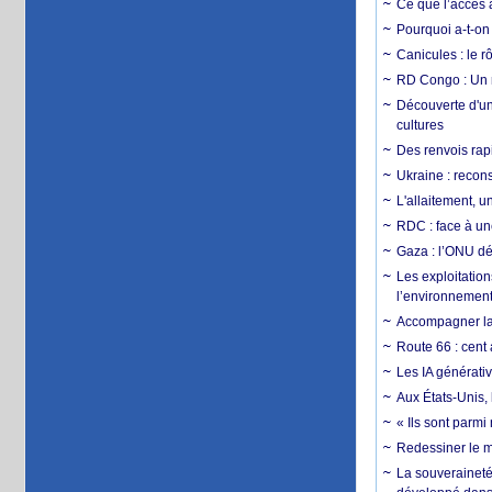
Ce que l’accès a
Pourquoi a-t-on
Canicules : le r
RD Congo : Un r
Découverte d'un
cultures
Des renvois rapi
Ukraine : reconst
L'allaitement, u
RDC : face à une
Gaza : l’ONU dé
Les exploitation
l’environnemen
Accompagner la f
Route 66 : cent 
Les IA générativ
Aux États-Unis, 
« Ils sont parm
Redessiner le m
La souveraineté 