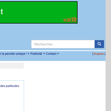
•
•
•
z la pensée unique !
Publicité
Contact
[
]
English
des particules