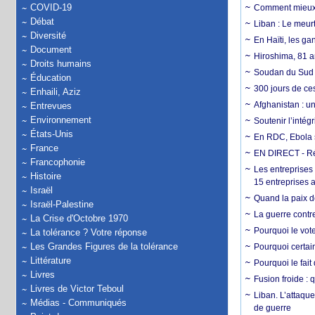
COVID-19
Comment mieux él
Débat
Liban : Le meurt
Diversité
En Haïti, les ga
Document
Hiroshima, 81 an
Droits humains
Soudan du Sud :
Éducation
300 jours de ce
Enhaili, Aziz
Afghanistan : u
Entrevues
Environnement
Soutenir l’intég
États-Unis
En RDC, Ebola s
France
EN DIRECT - Ré
Francophonie
Les entreprises
Histoire
15 entreprises 
Israël
Quand la paix de
Israël-Palestine
La guerre contr
La Crise d'Octobre 1970
Pourquoi le vot
La tolérance ? Votre réponse
Les Grandes Figures de la tolérance
Pourquoi certain
Littérature
Pourquoi le fait
Livres
Fusion froide : 
Livres de Victor Teboul
Liban. L’attaque
Médias - Communiqués
de guerre