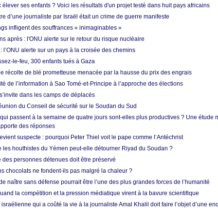
ever ses enfants ? Voici les résultats d'un projet testé dans huit pays africains
re d’une journaliste par Israël était un crime de guerre manifeste
ngs infligent des souffrances « inimaginables »
s après : l'ONU alerte sur le retour du risque nucléaire
 l’ONU alerte sur un pays à la croisée des chemins
ssez-le-feu, 300 enfants tués à Gaza
ne récolte de blé prometteuse menacée par la hausse du prix des engrais
rité de l’information à Sao Tomé-et-Principe à l’approche des élections
’invite dans les camps de déplacés
union du Conseil de sécurité sur le Soudan du Sud
 qui passent à la semaine de quatre jours sont-elles plus productives ? Une étude
apporte des réponses
vient suspecte : pourquoi Peter Thiel voit le pape comme l’Antéchrist
e les houthistes du Yémen peut-elle détourner Riyad du Soudan ?
e des personnes détenues doit être préservé
s chocolats ne fondent-ils pas malgré la chaleur ?
 de naître sans défense pourrait être l’une des plus grandes forces de l’humanité
quand la compétition et la pression médiatique virent à la bavure scientifique
 israélienne qui a coûté la vie à la journaliste Amal Khalil doit faire l’objet d’une e