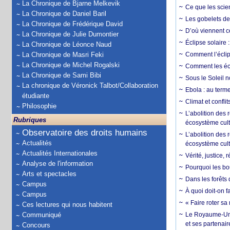
La Chronique de Bjarne Melkevik
Ce que les scie
La Chronique de Daniel Baril
Les gobelets de 
La Chronique de Frédérique David
D’où viennent c
La Chronique de Julie Dumontier
Éclipse solaire :
La Chronique de Léonce Naud
La Chronique de Masri Feki
Comment l’éclips
La Chronique de Michel Rogalski
Comment les écl
La Chronique de Sami Bibi
Sous le Soleil n
La chronique de Véronick Talbot/Collaboration
Ebola : au terme
étudiante
Climat et conflit
Philosophie
L’abolition des
Rubriques
écosystème cult
Observatoire des droits humains
L’abolition des 
Actualités
écosystème cult
Actualités Internationales
Vérité, justice, 
Analyse de l'information
Pourquoi les bo
Arts et spectacles
Dans les forêts 
Campus
À quoi doit-on f
Campus
« Faire roter sa
Ces lectures qui nous habitent
Communiqué
Le Royaume-Uni, 
et ses partenai
Concours