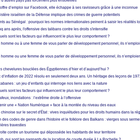
d’autres pays pas forcément plus ensoleillés
offre d’emploi sur Facebook, elle échappe à ses ravisseurs grâce à une inconnue
istère israélien de la Défense implique des crimes de guerre potentiels
nts au Sénégal : pourquoi les normes internationales peinent à saisir les réalités l
q ans après, l'offensive des talibans contre les droits s'intensifie
quels sont les facteurs qui influencent le plus leur comportement ?
homme ou à une femme de vous parler de développement personnel, ils n’emploie
homme ou une femme de vous parler de développement personnel, ils n’emploiero
es chevelures bouclées des Égyptiennes d’hier et d’aujourd’hui ?
ic d’inflation de 2022 résolu en seulement deux ans. Un héritage des leçons de 197
abanes : un jeu d’enfants qui interroge nos liens avec la nature
quels sont les facteurs qui influencent le plus leur comportement ?
eux, inondations : l’extrême droite à l’offensive
enir une « Nation Numérique » face à la montée du niveau des eaux
hinoise sur le secret d'État : vives inquiétudes pour les droits humains dans la r
 des codes de genre dans l'histoire et le folklore des Balkans : vierges sous serment
ières travesties
lte contre un tourisme qui dépossède les habitants de leur territoire
nb, qui sont les gagnants de la location de courte durée à La Rochelle ?