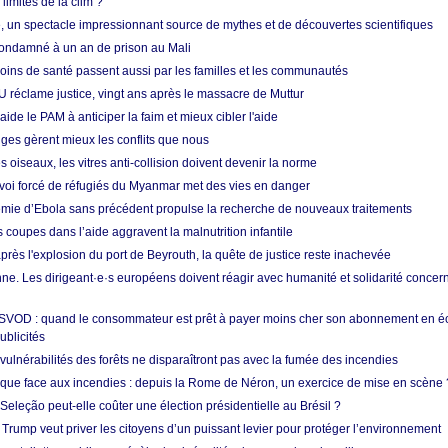
limites de la clim ?
re, un spectacle impressionnant source de mythes et de découvertes scientifiques
condamné à un an de prison au Mali
soins de santé passent aussi par les familles et les communautés
U réclame justice, vingt ans après le massacre de Muttur
aide le PAM à anticiper la faim et mieux cibler l'aide
nges gèrent mieux les conflits que nous
s oiseaux, les vitres anti-collision doivent devenir la norme
envoi forcé de réfugiés du Myanmar met des vies en danger
mie d’Ebola sans précédent propulse la recherche de nouveaux traitements
s coupes dans l’aide aggravent la malnutrition infantile
après l'explosion du port de Beyrouth, la quête de justice reste inachevée
e. Les dirigeant·e·s européens doivent réagir avec humanité et solidarité concerna
 SVOD : quand le consommateur est prêt à payer moins cher son abonnement en 
ublicités
vulnérabilités des forêts ne disparaîtront pas avec la fumée des incendies
tique face aux incendies : depuis la Rome de Néron, un exercice de mise en scène 
 Seleção peut-elle coûter une élection présidentielle au Brésil ?
 Trump veut priver les citoyens d’un puissant levier pour protéger l’environnement