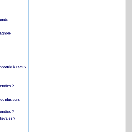
 monde
pagnole
pportée à l’afflux
cendies ?
vec plusieurs
cendies ?
diévales ?