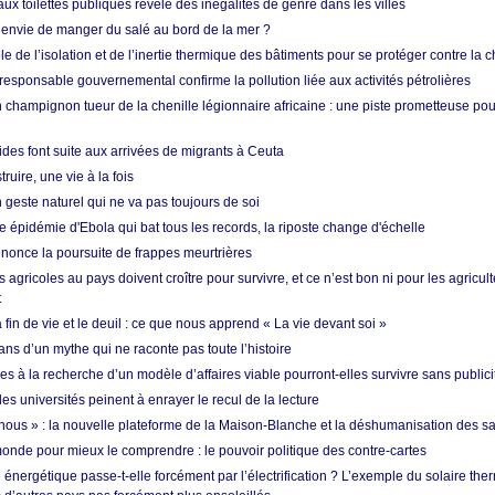
ux toilettes publiques révèle des inégalités de genre dans les villes
 envie de manger du salé au bord de la mer ?
ôle de l’isolation et de l’inertie thermique des bâtiments pour se protéger contre la 
esponsable gouvernemental confirme la pollution liée aux activités pétrolières
 champignon tueur de la chenille légionnaire africaine : une piste prometteuse pou
des font suite aux arrivées de migrants à Ceuta
ruire, une vie à la fois
n geste naturel qui ne va pas toujours de soi
 épidémie d'Ebola qui bat tous les records, la riposte change d'échelle
nonce la poursuite de frappes meurtrières
s agricoles au pays doivent croître pour survivre, et ce n’est bon ni pour les agricul
t
in de vie et le deuil : ce que nous apprend « La vie devant soi »
ans d’un mythe qui ne raconte pas toute l’histoire
es à la recherche d’un modèle d’affaires viable pourront-elles survivre sans publici
les universités peinent à enrayer le recul de la lecture
i nous » : la nouvelle plateforme de la Maison-Blanche et la déshumanisation des s
onde pour mieux le comprendre : le pouvoir politique des contre-cartes
énergétique passe-t-elle forcément par l’électrification ? L’exemple du solaire th