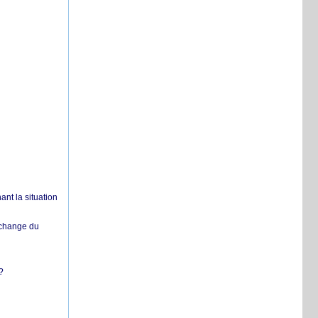
nt la situation
échange du
?