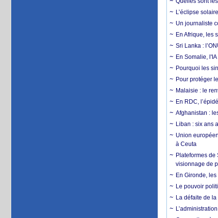
Quelles sont les 
L’éclipse solai
Un journaliste 
En Afrique, les 
Sri Lanka : l’ON
En Somalie, l'IA 
Pourquoi les si
Pour protéger le
Malaisie : le r
En RDC, l’épidé
Afghanistan : le
Liban : six ans 
Union européenn
à Ceuta
Plateformes de
visionnage de p
En Gironde, les 
Le pouvoir poli
La défaite de la
L’administration