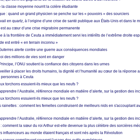
de la classe moyenne nourrit la colère étudiante
ique : quand un grand physicien se penche sur les « pouvoirs » des sourciers
vail en quartz, à l’origine d’une crise de santé publique aux États-Unis et dans le
est au cœur d’une crise migratoire permanente
 à la frontière de Ceuta a immédiatement servi les intérêts de l’extrême droite es
de est entré « en terrain inconnu »
Guterres alerte contre une guerre aux conséquences mondiales
oi des millions de vies sont en danger
rincipe, l’ONU soutient la confiance des citoyens dans les urnes
 veiller à placer les droits humains, la dignité et l’humanité au cœur de la réponse a
e personnes à Ceuta
ux torchons essuient-ils mieux que les neufs ?
prendre l’Australie, référence mondiale en matière d’alerte, sur la gestion des in
ux torchons essuient-ils mieux que les neufs ?
 rainettes : comment les femelles construisent de meilleurs nids en s'accouplant a
prendre l’Australie, référence mondiale en matière d’alerte, sur la gestion des in
: comment la sœur du roi Arthur est-elle devenue la plus célèbre des sorcières mé
s influenceurs au monde étaient français et sont nés après la Révolution