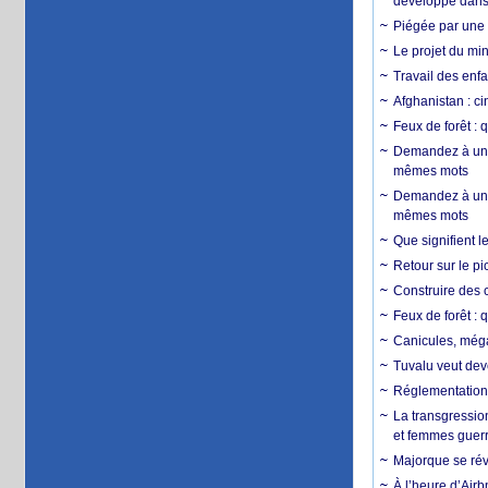
développé dans 
Piégée par une 
Le projet du min
Travail des enfa
Afghanistan : cin
Feux de forêt : 
Demandez à un 
mêmes mots
Demandez à un 
mêmes mots
Que signifient l
Retour sur le p
Construire des c
Feux de forêt : 
Canicules, mégaf
Tuvalu veut dev
Réglementation c
La transgression
et femmes guerr
Majorque se révo
À l’heure d’Airb