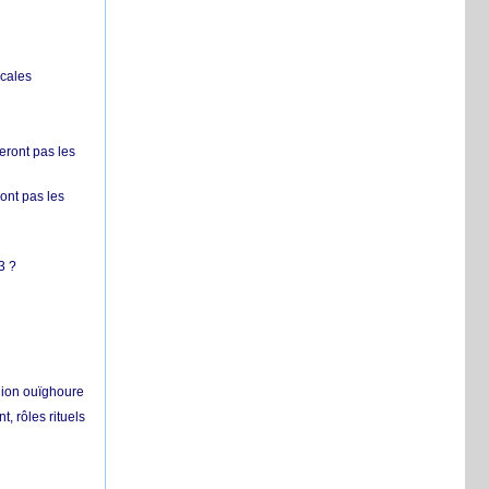
ocales
ront pas les
nt pas les
3 ?
égion ouïghoure
, rôles rituels