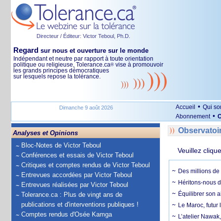
Directeur / Éditeur: Victor Teboul, Ph.D.
Regard
sur nous et ouverture sur le monde
Indépendant et neutre par rapport à toute orientation
politique ou religieuse, Tolerance.ca
vise à promouvoir
®
les grands principes démocratiques
sur lesquels repose la tolérance.
•
Accueil
Qui s
Dimanche 9 août 2026
•
Abonnement
O
Observatoi
Analyses et Opinions
Bloc-Notes de Victor Teboul
Veuillez cliqu
Conférences et essais de Victor Teboul
Critiques et comptes rendus de Victor Teboul
Des millions de 
Entrevues accordées par Victor Teboul
Héritons-nous d
Entrevues réalisées par Victor Teboul
Équilibrer son a
Tolerance.ca : Plus de vingt ans de
publications et d'interventions publiques !
Le Maroc, futur 
Comptes rendus d'Osée Kamga
L’atelier Nawak,