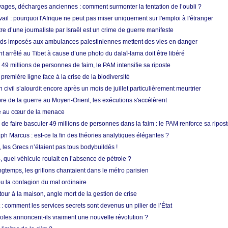
ges, décharges anciennes : comment surmonter la tentation de l’oubli ?
vail : pourquoi l'Afrique ne peut pas miser uniquement sur l'emploi à l'étranger
re d’une journaliste par Israël est un crime de guerre manifeste
tards imposés aux ambulances palestiniennes mettent des vies en danger
nt arrêté au Tibet à cause d’une photo du dalaï-lama doit être libéré
49 millions de personnes de faim, le PAM intensifie sa riposte
 première ligne face à la crise de la biodiversité
n civil s’alourdit encore après un mois de juillet particulièrement meurtrier
bre de la guerre au Moyen-Orient, les exécutions s'accélèrent
ue au cœur de la menace
e faire basculer 49 millions de personnes dans la faim : le PAM renforce sa ripos
h Marcus : est-ce la fin des théories analytiques élégantes ?
, les Grecs n’étaient pas tous bodybuildés !
 quel véhicule roulait en l’absence de pétrole ?
longtemps, les grillons chantaient dans le métro parisien
 la contagion du mal ordinaire
etour à la maison, angle mort de la gestion de crise
 comment les services secrets sont devenus un pilier de l’État
coles annoncent-ils vraiment une nouvelle révolution ?