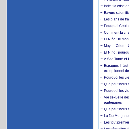
Inde : la crise 
Bavure scientif
Les plans de tra
Pourquoi Ceuta 
Comment la crise
El Niño : le mon
Moyen-Orient : 
El Niño : pourqu
À Sao Tomé-et-P
Espagne. Il faut
exceptionnel d
Pourquoi les vie
Que peut nous ap
Pourquoi les vie
Vie sexuelle des
partenaires
Que peut nous ap
La fée Morgane 
Les tout premier