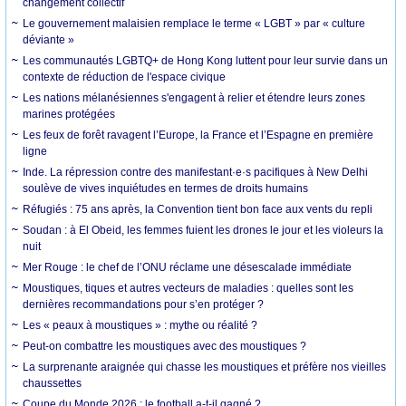
changement collectif
Le gouvernement malaisien remplace le terme « LGBT » par « culture
déviante »
Les communautés LGBTQ+ de Hong Kong luttent pour leur survie dans un
contexte de réduction de l'espace civique
Les nations mélanésiennes s'engagent à relier et étendre leurs zones
marines protégées
Les feux de forêt ravagent l’Europe, la France et l’Espagne en première
ligne
Inde. La répression contre des manifestant·e·s pacifiques à New Delhi
soulève de vives inquiétudes en termes de droits humains
Réfugiés : 75 ans après, la Convention tient bon face aux vents du repli
Soudan : à El Obeid, les femmes fuient les drones le jour et les violeurs la
nuit
Mer Rouge : le chef de l’ONU réclame une désescalade immédiate
Moustiques, tiques et autres vecteurs de maladies : quelles sont les
dernières recommandations pour s’en protéger ?
Les « peaux à moustiques » : mythe ou réalité ?
Peut-on combattre les moustiques avec des moustiques ?
La surprenante araignée qui chasse les moustiques et préfère nos vieilles
chaussettes
Coupe du Monde 2026 : le football a-t-il gagné ?