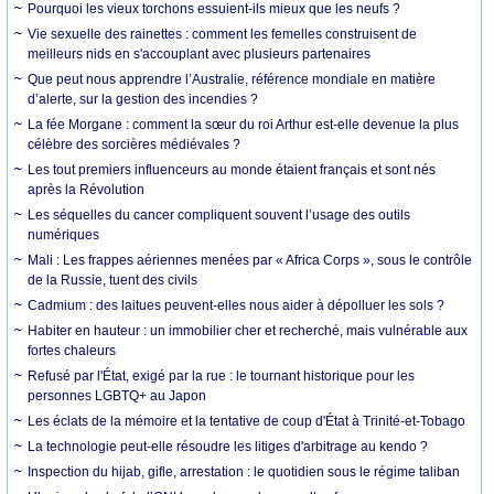
Pourquoi les vieux torchons essuient-ils mieux que les neufs ?
Vie sexuelle des rainettes : comment les femelles construisent de
meilleurs nids en s'accouplant avec plusieurs partenaires
Que peut nous apprendre l’Australie, référence mondiale en matière
d’alerte, sur la gestion des incendies ?
La fée Morgane : comment la sœur du roi Arthur est-elle devenue la plus
célèbre des sorcières médiévales ?
Les tout premiers influenceurs au monde étaient français et sont nés
après la Révolution
Les séquelles du cancer compliquent souvent l’usage des outils
numériques
Mali : Les frappes aériennes menées par « Africa Corps », sous le contrôle
de la Russie, tuent des civils
Cadmium : des laitues peuvent-elles nous aider à dépolluer les sols ?
Habiter en hauteur : un immobilier cher et recherché, mais vulnérable aux
fortes chaleurs
Refusé par l'État, exigé par la rue : le tournant historique pour les
personnes LGBTQ+ au Japon
Les éclats de la mémoire et la tentative de coup d'État à Trinité-et-Tobago
La technologie peut-elle résoudre les litiges d'arbitrage au kendo ?
Inspection du hijab, gifle, arrestation : le quotidien sous le régime taliban