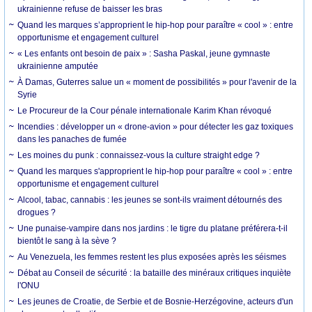
ukrainienne refuse de baisser les bras
Quand les marques s’approprient le hip-hop pour paraître « cool » : entre
opportunisme et engagement culturel
« Les enfants ont besoin de paix » : Sasha Paskal, jeune gymnaste
ukrainienne amputée
À Damas, Guterres salue un « moment de possibilités » pour l'avenir de la
Syrie
Le Procureur de la Cour pénale internationale Karim Khan révoqué
Incendies : développer un « drone-avion » pour détecter les gaz toxiques
dans les panaches de fumée
Les moines du punk : connaissez-vous la culture straight edge ?
Quand les marques s'approprient le hip-hop pour paraître « cool » : entre
opportunisme et engagement culturel
Alcool, tabac, cannabis : les jeunes se sont-ils vraiment détournés des
drogues ?
Une punaise-vampire dans nos jardins : le tigre du platane préférera-t-il
bientôt le sang à la sève ?
Au Venezuela, les femmes restent les plus exposées après les séismes
Débat au Conseil de sécurité : la bataille des minéraux critiques inquiète
l'ONU
Les jeunes de Croatie, de Serbie et de Bosnie-Herzégovine, acteurs d'un