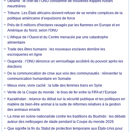
Ukraine : le chef de l’ONU condamne de nouvelles frappes russes
meurtrières
Tribune. Les États africains doivent refuser de se rendre complices de la
politique américaine d’expulsions de force
Près de 6 millions d'hectares ravagés par les flammes en Europe et en
Amérique du Nord, selon l'ONU
L’Afrique de l’Ouest et du Centre menacée par une catastrophe
alimentaire
Traite des êtres humains : les nouveaux esclaves derrière les
escroqueries en ligne
Ouganda : l’ONU dénonce un verrouillage accéléré du pouvoir après les
élections
De la communication de crise aux voix des communautés : réinventer la
communication humanitaire en Somalie
Mieux vivre, vivre caché : la lutte des femmes trans en Syrie
Vente de la Coupe du monde : le bras de fer entre la FIFA et l’Europe
Kazakhstan : relance du débat sur la sécurité publique et les politiques en
matière de bien-être animal à la suite de réformes relatives à la gestion
des animaux errants
La mise en scène nationaliste contre les traditions du Bushido : les débats
autour des nettoyages de stade pendant la Coupe du monde 2026
Que signifie la fin du Statut de protection temporaire aux États-Unis pour