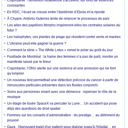
Cisjordanie : l'annexion israélienne s'accélère, sur fond de violences
croissantes
En RDC, l’écart se creuse entre l’épidémie d’Ebola et la riposte
À Chypre, António Guterres tente de relancer le processus de paix
Les ailes des papillons Morpho inspireront-elles les centrales solaires du
futur ?
Les halophytes, ces plantes de plage qui résistent contre vents et marées
L’Ukraine peut-elle gagner la guerre ?
Comment la série « The White Lotus » remet le polar au goût du jour
Fusillade de Montréal : la haine des femmes n’a pas de parti, montre un
manifeste laissé par le tireur
Cisjordanie: l’ONU alerte sur une violence et une annexion qui ne font
qu’empirer
Un nouveau test permettrait une détection précoce du cancer à partir de
minuscules particules présentes dans les fluides corporels
Soins aux personnes vivant avec une démence : repenser le rôle de la
musique
Un étage de fusée SpaceX va percuter la Lune… Un accident qui pose
déjà des questions de droit spatial
Femmes sur les conseils d’administration : du prestige… au détriment du
pouvoir
Gaza : l'éprouvant trajet d'un patient sous dialyse jusqu'à l'hôpital… en