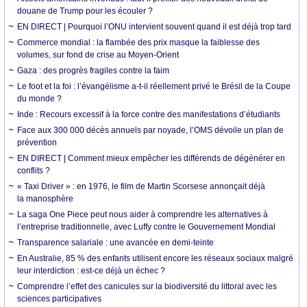
douane de Trump pour les écouler ?
EN DIRECT | Pourquoi l’ONU intervient souvent quand il est déjà trop tard
Commerce mondial : la flambée des prix masque la faiblesse des
volumes, sur fond de crise au Moyen-Orient
Gaza : des progrès fragiles contre la faim
Le foot et la foi : l’évangélisme a-t-il réellement privé le Brésil de la Coupe
du monde ?
Inde : Recours excessif à la force contre des manifestations d’étudiants
Face aux 300 000 décès annuels par noyade, l’OMS dévoile un plan de
prévention
EN DIRECT | Comment mieux empêcher les différends de dégénérer en
conflits ?
« Taxi Driver » : en 1976, le film de Martin Scorsese annonçait déjà
la manosphère
La saga One Piece peut nous aider à comprendre les alternatives à
l’entreprise traditionnelle, avec Luffy contre le Gouvernement Mondial
Transparence salariale : une avancée en demi-teinte
En Australie, 85 % des enfants utilisent encore les réseaux sociaux malgré
leur interdiction : est-ce déjà un échec ?
Comprendre l’effet des canicules sur la biodiversité du littoral avec les
sciences participatives