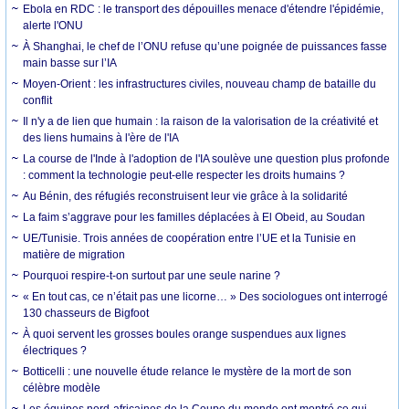
Ebola en RDC : le transport des dépouilles menace d'étendre l'épidémie,
alerte l'ONU
À Shanghai, le chef de l’ONU refuse qu’une poignée de puissances fasse
main basse sur l’IA
Moyen-Orient : les infrastructures civiles, nouveau champ de bataille du
conflit
Il n'y a de lien que humain : la raison de la valorisation de la créativité et
des liens humains à l'ère de l'IA
La course de l'Inde à l'adoption de l'IA soulève une question plus profonde
: comment la technologie peut-elle respecter les droits humains ?
Au Bénin, des réfugiés reconstruisent leur vie grâce à la solidarité
La faim s’aggrave pour les familles déplacées à El Obeid, au Soudan
UE/Tunisie. Trois années de coopération entre l’UE et la Tunisie en
matière de migration
Pourquoi respire-t-on surtout par une seule narine ?
« En tout cas, ce n’était pas une licorne… » Des sociologues ont interrogé
130 chasseurs de Bigfoot
À quoi servent les grosses boules orange suspendues aux lignes
électriques ?
Botticelli : une nouvelle étude relance le mystère de la mort de son
célèbre modèle
Les équipes nord-africaines de la Coupe du monde ont montré ce qui