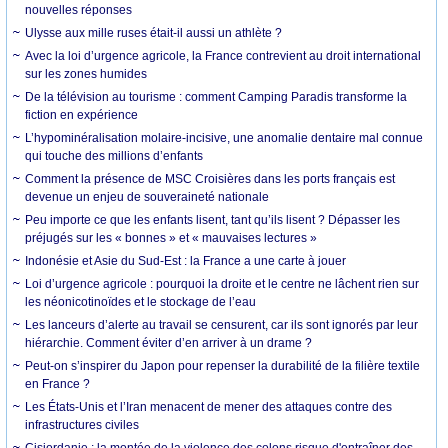
nouvelles réponses
Ulysse aux mille ruses était-il aussi un athlète ?
Avec la loi d’urgence agricole, la France contrevient au droit international
sur les zones humides
De la télévision au tourisme : comment Camping Paradis transforme la
fiction en expérience
L’hypominéralisation molaire-incisive, une anomalie dentaire mal connue
qui touche des millions d’enfants
Comment la présence de MSC Croisières dans les ports français est
devenue un enjeu de souveraineté nationale
Peu importe ce que les enfants lisent, tant qu’ils lisent ? Dépasser les
préjugés sur les « bonnes » et « mauvaises lectures »
Indonésie et Asie du Sud-Est : la France a une carte à jouer
Loi d’urgence agricole : pourquoi la droite et le centre ne lâchent rien sur
les néonicotinoïdes et le stockage de l’eau
Les lanceurs d’alerte au travail se censurent, car ils sont ignorés par leur
hiérarchie. Comment éviter d’en arriver à un drame ?
Peut-on s’inspirer du Japon pour repenser la durabilité de la filière textile
en France ?
Les États-Unis et l’Iran menacent de mener des attaques contre des
infrastructures civiles
Cisjordanie : la montée de la violence des colons risque d'entraîner des