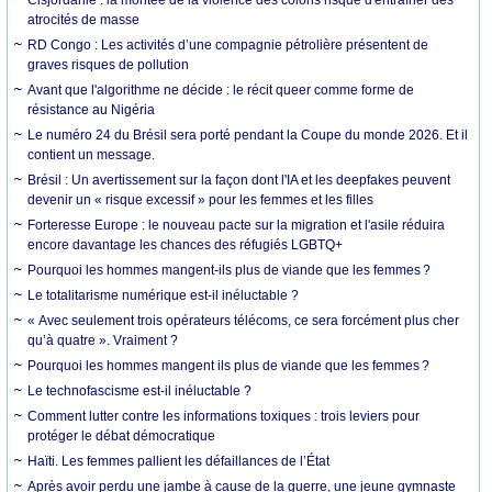
atrocités de masse
RD Congo : Les activités d’une compagnie pétrolière présentent de
graves risques de pollution
Avant que l'algorithme ne décide : le récit queer comme forme de
résistance au Nigéria
Le numéro 24 du Brésil sera porté pendant la Coupe du monde 2026. Et il
contient un message.
Brésil : Un avertissement sur la façon dont l'IA et les deepfakes peuvent
devenir un « risque excessif » pour les femmes et les filles
Forteresse Europe : le nouveau pacte sur la migration et l'asile réduira
encore davantage les chances des réfugiés LGBTQ+
Pourquoi les hommes mangent-ils plus de viande que les femmes ?
Le totalitarisme numérique est-il inéluctable ?
« Avec seulement trois opérateurs télécoms, ce sera forcément plus cher
qu’à quatre ». Vraiment ?
Pourquoi les hommes mangent ils plus de viande que les femmes ?
Le technofascisme est-il inéluctable ?
Comment lutter contre les informations toxiques : trois leviers pour
protéger le débat démocratique
Haïti. Les femmes pallient les défaillances de l’État
Après avoir perdu une jambe à cause de la guerre, une jeune gymnaste