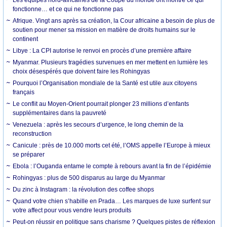
fonctionne… et ce qui ne fonctionne pas
Afrique. Vingt ans après sa création, la Cour africaine a besoin de plus de
soutien pour mener sa mission en matière de droits humains sur le
continent
Libye : La CPI autorise le renvoi en procès d’une première affaire
Myanmar. Plusieurs tragédies survenues en mer mettent en lumière les
choix désespérés que doivent faire les Rohingyas
Pourquoi l’Organisation mondiale de la Santé est utile aux citoyens
français
Le conflit au Moyen-Orient pourrait plonger 23 millions d’enfants
supplémentaires dans la pauvreté
Venezuela : après les secours d’urgence, le long chemin de la
reconstruction
Canicule : près de 10.000 morts cet été, l’OMS appelle l’Europe à mieux
se préparer
Ebola : l’Ouganda entame le compte à rebours avant la fin de l’épidémie
Rohingyas : plus de 500 disparus au large du Myanmar
Du zinc à Instagram : la révolution des coffee shops
Quand votre chien s’habille en Prada… Les marques de luxe surfent sur
votre affect pour vous vendre leurs produits
Peut-on réussir en politique sans charisme ? Quelques pistes de réflexion