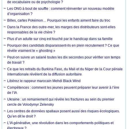
de vocabulaire ou de psychologie ?
Les ONG à bout de souffle : comment réinventer un nouveau modèle
d’organisation ?
Billes, cartes Pokémon… Pourquoi les enfants aiment faire du troc
Dans la France des outre-mer, les marges des distributeurs sont-elles
responsables de la vie chère ?
Plus d’un adulte sur cinq est touché par le handicap dans sa famille
Pourquoi des candidats disparaissent-ils en plein recrutement ? Ce que
révèle vraiment le « ghosting »
Peut-on suivre un salarié toutes les dix secondes pour vérifier son temps
de travail ?
Ce que les retraits du Burkina Faso, du Mali et du Niger de la Cour pénale
internationale révèlent de la diffusion autoritaire
Libérez le rappeur marocain Mehdi Black Wind
Compétences : comment les jeunes peuvent préparer leur avenir à l’ère
de l’IA
Ukraine : un remaniement qui révèle les fractures au sein du premier
cercle de Volodymyr Zelensky
Les centres de données spatiaux posent aussi des risques écologiques.
Qu’en dit le droit ?
L’IA générative, une révolution dans les comportements politiques et
électoraux ?