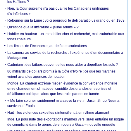
les Haïtiens ?
Non, la Cour suprême n'a pas qualifié les Canadiens unilingues
d'« inférieurs »
Retourner sur la Lune : voici pourquoi le défi parait plus grand qu’en 1969
Qu’est-ce que la littérature « jeune adulte » ?
Habiter en hauteur : un immobilier cher et recherché, mais vulnérable aux
fortes chaleurs
Les limites de l’économie, au-delà des caricatures
La caméra au service de la recherche : l’expérience d’un documentaire à
Madagascar
Cadmium : des laitues peuvent-elles nous aider à dépolluer les sols ?
80 milliards de dollars promis à la Côte d’Ivoire : ce que les marchés
voient avant les agences de notation
Monde. La chaleur extrême met en évidence la convergence mortelle
entre changement climatique, cupidité des grandes entreprises et
défaillance politique, alors que les droits partent en fumée
« Me faire soigner rapidement m’a sauvé la vie » : Justin Singo Nguma,
survivant d’Ebola
Haïti : les violences sexuelles s'intensifient à un rythme alarmant
Inde. La poursuite des exportations d’armes vers Israël entraîne un risque
de complicité dans le génocide en cours à Gaza – nouvelle enquête