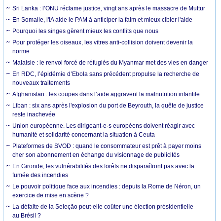
Sri Lanka : l’ONU réclame justice, vingt ans après le massacre de Muttur
En Somalie, l'IA aide le PAM à anticiper la faim et mieux cibler l'aide
Pourquoi les singes gèrent mieux les conflits que nous
Pour protéger les oiseaux, les vitres anti-collision doivent devenir la
norme
Malaisie : le renvoi forcé de réfugiés du Myanmar met des vies en danger
En RDC, l’épidémie d’Ebola sans précédent propulse la recherche de
nouveaux traitements
Afghanistan : les coupes dans l’aide aggravent la malnutrition infantile
Liban : six ans après l'explosion du port de Beyrouth, la quête de justice
reste inachevée
Union européenne. Les dirigeant·e·s européens doivent réagir avec
humanité et solidarité concernant la situation à Ceuta
Plateformes de SVOD : quand le consommateur est prêt à payer moins
cher son abonnement en échange du visionnage de publicités
En Gironde, les vulnérabilités des forêts ne disparaîtront pas avec la
fumée des incendies
Le pouvoir politique face aux incendies : depuis la Rome de Néron, un
exercice de mise en scène ?
La défaite de la Seleção peut-elle coûter une élection présidentielle
au Brésil ?