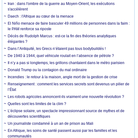
Iran : dans l'ombre de la guerre au Moyen-Orient, les exécutions
s'accélèrent
Daech : l'Afrique au cœur de la menace
El Niño menace de faire basculer 49 millions de personnes dans la faim :
le PAM renforce sa riposte
Décès de Rudolph Marcus : est-ce la fin des théories analytiques
élégantes ?
Dans l’Antiquité, les Grecs n’étaient pas tous bodybuildés !
De 1940 à 1944, quel véhicule roulait en l’absence de pétrole ?
Il n’y a pas si longtemps, les grillons chantaient dans le métro parisien
Donald Trump ou la contagion du mal ordinaire
Incendies : le retour à la maison, angle mort de la gestion de crise
Renseignement : comment les services secrets sont devenus un pilier de
l’État
Les robots agricoles annoncent-ils vraiment une nouvelle révolution ?
Quelles sont les limites de la clim ?
L’éclipse solaire, un spectacle impressionnant source de mythes et de
découvertes scientifiques
Un journaliste condamné à un an de prison au Mali
En Afrique, les soins de santé passent aussi par les familles et les
communautés