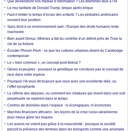
Que deviendront nos médias d’information ? Les dilemmes face à l’IA
Le mur tarifaire de Donald Trump, brique après brique
Faut-il limiter le temps d’écran des enfants ? Les pédiatres américains
revoient leur position
Sans droit à un environnement sain, l’Europe des droits humains reste
inachevée
Bien avant Ormuz, Athènes a fait du contrôle d’un détroit près de Troie la
clé de sa fortune
Écouter Phnom Penh : ce que les cultures urbaines disent du Cambodge
contemporain
Le « bien commun », un concept post-libéral ?
Gènes et peuples : pourquoi la génétique ne corrobore pas le concept de
race dans notre espèce
Pourquoi l’IA vous dit toujours que vous avez une excellente idée, ou
l’effet sycophante
Le rythme des abysses, ou comment les créatures qui vivent dans une nuit
perpétuelle se repèrent dans le temps
Centres de données dans l’espace : ni écologiques, ni économes
Marchés financiers africains : les leçons de la crise russo-ukrainienne
pour mieux gérer les risques
Les avions ne volent pas grâce à la masculinité : pourquoi la société
perçoit la présence des femmes dans les transports comme une anomalie