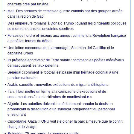
charrette tirée par un âne
Mali. Des preuves de crimes de guerre commis par des groupes armés
dans la région de Gao
Des empereurs romains à Donald Trump : quand les dirigeants politiques
se montrent dans les enceintes sportives
Forces de l’ordre et recours aux armes : comment la Révolution française
a posé les termes du débat
Une icône méconnue du marronnage : Selomoh del Castilho et le
capitaine Broos
Ils prétendaient revenir de Terre sainte : comment les poètes médiévaux
démasquaient les faux pèlerins
Sénégal : comment le football est passé d’un héritage colonial à une
passion nationale
Arabie saoudite : nouvelles exécutions de migrants éthiopiens
Iran. Il faut mettre un terme à la campagne d’exécutions et de
condamnations à mort arbitraires de manifestant·e·s
Algérie. Les autorités doivent immédiatement annuler la décision
prononçant la dissolution d’un syndicat indépendant du personnel
enseignant
Cisjordanie, Gaza : l’ONU voit s’éloigner la paix à mesure que le conflit
change de visage
Réfugiés : 75 ans après, la promesse vacille