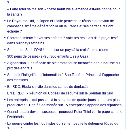
?
« Faire roter sa maison » : cette habitude allemande est-elle bonne pour
la santé ?
Le Royaume-Uni, le Japon et l’Italie peuvent-ils réussir leur avion de
combat de sixième génération là où la France et ses partenaires ont
échoué ?
Comment mieux élever ses enfants ? Voici les résultats d'un projet testé
dans huit pays africains
Soudan du Sud : l’ONU alerte sur un pays à la croisée des chemins
300 jours de cessez-le-feu, 300 enfants tués à Gaza
Afghanistan : une récolte de blé prometteuse menacée par la hausse du
prix des engrais
Soutenir l’intégrité de l’information à Sao Tomé-et-Principe à l’approche
des élections
En RDC, Ebola s’invite dans les camps de déplacés
EN DIRECT - Réunion du Conseil de sécurité sur le Soudan du Sud
Les entreprises qui passent à la semaine de quatre jours sont-elles plus
productives ? Une étude menée sur 15 entreprises apporte des réponses
Quand la paix devient suspecte : pourquoi Peter Thiel voit le pape comme
l’Antéchrist
La guerre contre les houthistes du Yémen peut-elle détourner Riyad du
Soudan ?