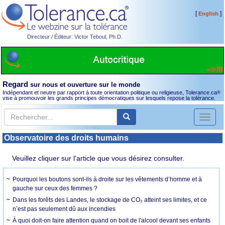
[
]
English
Directeur / Éditeur: Victor Teboul, Ph.D.
Regard
sur nous et ouverture sur le monde
Indépendant et neutre par rapport à toute orientation politique ou religieuse, Tolerance.ca
®
vise à promouvoir les grands principes démocratiques sur lesquels repose la tolérance.
Toggl
naviga
Observatoire des droits humains
Veuillez cliquer sur l'article que vous désirez consulter.
Pourquoi les boutons sont-ils à droite sur les vêtements d’homme et à
gauche sur ceux des femmes ?
Dans les forêts des Landes, le stockage de CO₂ atteint ses limites, et ce
n’est pas seulement dû aux incendies
À quoi doit-on faire attention quand on boit de l'alcool devant ses enfants