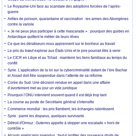
Le Royaume-Uni face au scandale des adoptions forcées de l’après-
guerre
Arêtes de poisson, quarantaine et vaccination : les armes des Aborigènes
contre la variole
« Je ne peux plus participer à cette mascarade » : pourquoi des guides en
Antarctique quittent le métier de leurs rêves
Ce que les dératiseurs nous apprennent sur le bonheur au travail
Le prix du bœuf explose aux États-Unis et le pire pourrait être à venir
Le CICR en Libye et au Tchad : maintenir les liens familiaux au temps du
conflit
Syrie. L’application de la loi sur la cybercriminalité datant de l’ère Bachar
el Assad doit être suspendue dans l’attente de sa réforme
Corée du Sud. Une décision rendue en appel dans une affaire
d’avortement met au jour un vide juridique
Pourquoi l’ONU intervient souvent quand il est déjà trop tard
La course au poste de Secrétaire général s'intensifie
Commerce mondial : les prix flambent, les échanges ralentissent
Syrie : parmi les disparus, quelques survivants
Détroit d'Ormuz : Guterres appelle à stopper une escalade « hors de
contrôle »
Alcools américains invendus : faut-il profiter des nouveaux droits de