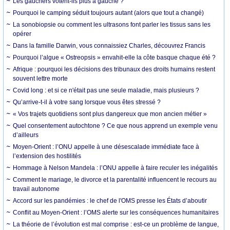
Les gauchers votent-ils plus à gauche ?
Pourquoi le camping séduit toujours autant (alors que tout a changé)
La sonobiopsie ou comment les ultrasons font parler les tissus sans les
opérer
Dans la famille Darwin, vous connaissiez Charles, découvrez Francis
Pourquoi l’algue « Ostreopsis » envahit-elle la côte basque chaque été ?
Afrique : pourquoi les décisions des tribunaux des droits humains restent
souvent lettre morte
Covid long : et si ce n'était pas une seule maladie, mais plusieurs ?
Qu’arrive-t-il à votre sang lorsque vous êtes stressé ?
« Vos trajets quotidiens sont plus dangereux que mon ancien métier »
Quel consentement autochtone ? Ce que nous apprend un exemple venu
d’ailleurs
Moyen-Orient : l’ONU appelle à une désescalade immédiate face à
l’extension des hostilités
Hommage à Nelson Mandela : l’ONU appelle à faire reculer les inégalités
Comment le mariage, le divorce et la parentalité influencent le recours au
travail autonome
Accord sur les pandémies : le chef de l'OMS presse les États d’aboutir
Conflit au Moyen-Orient : l’OMS alerte sur les conséquences humanitaires
La théorie de l’évolution est mal comprise : est-ce un problème de langue,