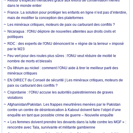
Retour d'espèces menacées grâce aux efforts de conservation menés
dans le monde entier
France. La solution pour protéger les enfants en ligne n’est pas d’interdire,
mais de modifier la conception des plateformes
Les minéraux critiques, moteurs de paix ou carburant des conflits ?
Nicaragua : l'ONU déplore de nouvelles atteintes aux droits civils et
politiques
RDC : des experts de l'ONU dénoncent le « règne de la terreur » imposé
par le M23
Feu vert pour des routes plus sûres : l'ONU veut réduire de moitié le
nombre de morts et blessés
Du lithium au nickel : comment l’ONU aide à tirer le meilleur parti des
minéraux critiques
EN DIRECT du Conseil de sécurité | Les minéraux critiques, moteurs de
paix ou carburant des conflits ?
Cisjordanie : l’ONU accuse les autorités palestiniennes de graves
violations
Afghanistan/Pakistan. Les frappes meurtrières menées par le Pakistan
contre un centre de désintoxication à Kaboul doivent faire l’objet d’une
enquête en tant que possible crime de guerre – Nouvelle enquête
« Les femmes doivent prendre les devants dans la lutte contre les MGF » :
rencontre avec Tala, survivante et militante gambienne