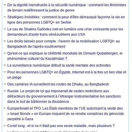
De la dignité menstruelle à la sécurité numérique : comment les féministes
de terrain redéfinissent la justice de genre
Stratégies invisibles : comment la peur d'être démasqué façonne la vie en
ligne des personnes LGBTQ+ en Serbie
Le cas de Shakira Galíndez met en lumière une crise croissante pour les
demandeurs d'asile trans vénézuéliens aux USA
Les droits laissés pour compte : l'avenir de la mobilisation LGBTQI+ au
Bangladesh de l'après-soulèvement
Qu'est-ce qui explique la célébrité mondiale de Dimash Qudaibergen, le
phénomène culturel du Kazakhstan ?
La surveillance numérique détruit la santé mentale des activistes
Pour les personnes LGBTQ+ en Égypte, Internet est à la fois un lien vital et
un piège
Des caméras IA surveillent les routes de Dhaka, au Bangladesh
Russie. Le projet de loi qui imposerait de vastes restrictions aux
détracteurs du gouvernement à l’étranger instrumentalise les sanctions
dans le but de bâillonner la dissidence
Europe/Israël et TPO. Les États membres de l’UE autorisant la vente des
« Israel Bonds » en Europe risquent de se rendre complices du génocide
perpétré à Gaza
Covid long : et si ce n’était pas une seule maladie, mais plusieurs ?