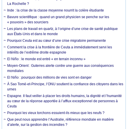
La Rochelle ?
Inde : la crise de la classe moyenne nourrit la colère étudiante
Bavure scientifique : quand un grand physicien se penche sur les
« pouvoirs » des sourciers
Les plans de travail en quartz, à l’origine d’une crise de santé publique
aux États-Unis et dans le monde
Pourquoi Ceuta est au cœur d’une crise migratoire permanente
Comment la crise à la frontière de Ceuta a immédiatement servi les
intérêts de l’extrême droite espagnole
El Niño : le monde est entré « en terrain inconnu »
Moyen-Orient : Guterres alerte contre une guerre aux conséquences
mondiales
El Niño : pourquoi des millions de vies sont en danger
À Sao Tomé-et-Principe, l’ONU soutient la confiance des citoyens dans les
urnes
Espagne. Il faut veiller à placer les droits humains, la dignité et l’humanité
au cœur de la réponse apportée à l’afflux exceptionnel de personnes à
Ceuta
Pourquoi les vieux torchons essuient-ils mieux que les neufs ?
Que peut nous apprendre l’Australie, référence mondiale en matière
d’alerte, sur la gestion des incendies ?