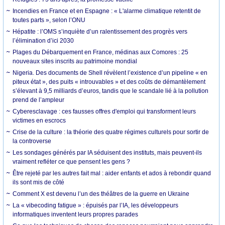
Incendies en France et en Espagne : « L'alarme climatique retentit de
toutes parts », selon l’ONU
Hépatite : l’OMS s’inquiète d’un ralentissement des progrès vers
l’élimination d’ici 2030
Plages du Débarquement en France, médinas aux Comores : 25
nouveaux sites inscrits au patrimoine mondial
Nigeria. Des documents de Shell révèlent l’existence d’un pipeline « en
piteux état », des puits « introuvables » et des coûts de démantèlement
s’élevant à 9,5 milliards d’euros, tandis que le scandale lié à la pollution
prend de l’ampleur
Cyberesclavage : ces fausses offres d'emploi qui transforment leurs
victimes en escrocs
Crise de la culture : la théorie des quatre régimes culturels pour sortir de
la controverse
Les sondages générés par IA séduisent des instituts, mais peuvent-ils
vraiment refléter ce que pensent les gens ?
Être rejeté par les autres fait mal : aider enfants et ados à rebondir quand
ils sont mis de côté
Comment X est devenu l’un des théâtres de la guerre en Ukraine
La « vibecoding fatigue » : épuisés par l’IA, les développeurs
informatiques inventent leurs propres parades