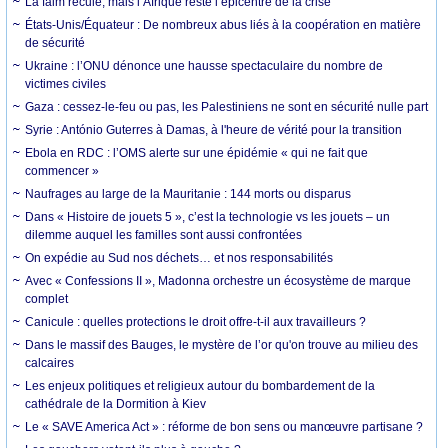
La faim recule, mais l’Afrique reste l’épicentre de la crise
États-Unis/Équateur : De nombreux abus liés à la coopération en matière
de sécurité
Ukraine : l’ONU dénonce une hausse spectaculaire du nombre de
victimes civiles
Gaza : cessez-le-feu ou pas, les Palestiniens ne sont en sécurité nulle part
Syrie : António Guterres à Damas, à l'heure de vérité pour la transition
Ebola en RDC : l’OMS alerte sur une épidémie « qui ne fait que
commencer »
Naufrages au large de la Mauritanie : 144 morts ou disparus
Dans « Histoire de jouets 5 », c’est la technologie vs les jouets – un
dilemme auquel les familles sont aussi confrontées
On expédie au Sud nos déchets… et nos responsabilités
Avec « Confessions II », Madonna orchestre un écosystème de marque
complet
Canicule : quelles protections le droit offre-t-il aux travailleurs ?
Dans le massif des Bauges, le mystère de l’or qu'on trouve au milieu des
calcaires
Les enjeux politiques et religieux autour du bombardement de la
cathédrale de la Dormition à Kiev
Le « SAVE America Act » : réforme de bon sens ou manœuvre partisane ?