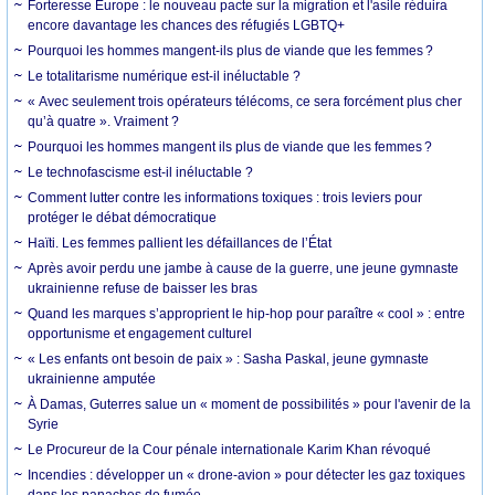
Forteresse Europe : le nouveau pacte sur la migration et l'asile réduira
encore davantage les chances des réfugiés LGBTQ+
Pourquoi les hommes mangent-ils plus de viande que les femmes ?
Le totalitarisme numérique est-il inéluctable ?
« Avec seulement trois opérateurs télécoms, ce sera forcément plus cher
qu’à quatre ». Vraiment ?
Pourquoi les hommes mangent ils plus de viande que les femmes ?
Le technofascisme est-il inéluctable ?
Comment lutter contre les informations toxiques : trois leviers pour
protéger le débat démocratique
Haïti. Les femmes pallient les défaillances de l’État
Après avoir perdu une jambe à cause de la guerre, une jeune gymnaste
ukrainienne refuse de baisser les bras
Quand les marques s’approprient le hip-hop pour paraître « cool » : entre
opportunisme et engagement culturel
« Les enfants ont besoin de paix » : Sasha Paskal, jeune gymnaste
ukrainienne amputée
À Damas, Guterres salue un « moment de possibilités » pour l'avenir de la
Syrie
Le Procureur de la Cour pénale internationale Karim Khan révoqué
Incendies : développer un « drone-avion » pour détecter les gaz toxiques
dans les panaches de fumée