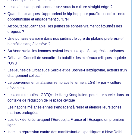
Les moines du punk : connaissez-vous la culture straight edge ?
Quand les marques s'approprient le hip-hop pour paraître « cool » : entre
opportunisme et engagement culturel
Alcool, tabac, cannabis : les jeunes se sont-ils vraiment détournés des
drogues ?
Une punaise-vampire dans nos jardins : le tigre du platane préférera-t-il
bientôt le sang à la sève ?
Au Venezuela, les femmes restent les plus exposées après les séismes
Débat au Conseil de sécurité : la bataille des minéraux critiques inquiète
l'ONU
Les jeunes de Croatie, de Serbie et de Bosnie-Herzégovine, acteurs d'un
changement collectif
Le gouvernement malaisien remplace le terme « LGBT » par « culture
déviante »
Les communautés LGBTQ+ de Hong Kong luttent pour leur survie dans un
contexte de réduction de l'espace civique
Les nations mélanésiennes s'engagent à relier et étendre leurs zones
marines protégées
Les feux de forêt ravagent l’Europe, la France et l’Espagne en première
ligne
Inde. La répression contre des manifestant·e·s pacifiques à New Delhi