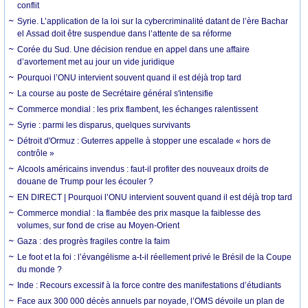
conflit
Syrie. L’application de la loi sur la cybercriminalité datant de l’ère Bachar
el Assad doit être suspendue dans l’attente de sa réforme
Corée du Sud. Une décision rendue en appel dans une affaire
d’avortement met au jour un vide juridique
Pourquoi l’ONU intervient souvent quand il est déjà trop tard
La course au poste de Secrétaire général s'intensifie
Commerce mondial : les prix flambent, les échanges ralentissent
Syrie : parmi les disparus, quelques survivants
Détroit d'Ormuz : Guterres appelle à stopper une escalade « hors de
contrôle »
Alcools américains invendus : faut-il profiter des nouveaux droits de
douane de Trump pour les écouler ?
EN DIRECT | Pourquoi l’ONU intervient souvent quand il est déjà trop tard
Commerce mondial : la flambée des prix masque la faiblesse des
volumes, sur fond de crise au Moyen-Orient
Gaza : des progrès fragiles contre la faim
Le foot et la foi : l’évangélisme a-t-il réellement privé le Brésil de la Coupe
du monde ?
Inde : Recours excessif à la force contre des manifestations d’étudiants
Face aux 300 000 décès annuels par noyade, l’OMS dévoile un plan de