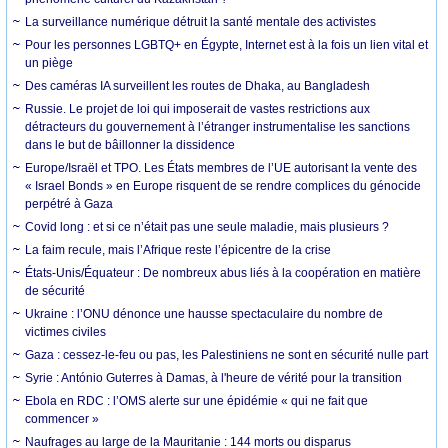
La surveillance numérique détruit la santé mentale des activistes
Pour les personnes LGBTQ+ en Égypte, Internet est à la fois un lien vital et
un piège
Des caméras IA surveillent les routes de Dhaka, au Bangladesh
Russie. Le projet de loi qui imposerait de vastes restrictions aux
détracteurs du gouvernement à l’étranger instrumentalise les sanctions
dans le but de bâillonner la dissidence
Europe/Israël et TPO. Les États membres de l’UE autorisant la vente des
« Israel Bonds » en Europe risquent de se rendre complices du génocide
perpétré à Gaza
Covid long : et si ce n’était pas une seule maladie, mais plusieurs ?
La faim recule, mais l’Afrique reste l’épicentre de la crise
États-Unis/Équateur : De nombreux abus liés à la coopération en matière
de sécurité
Ukraine : l’ONU dénonce une hausse spectaculaire du nombre de
victimes civiles
Gaza : cessez-le-feu ou pas, les Palestiniens ne sont en sécurité nulle part
Syrie : António Guterres à Damas, à l'heure de vérité pour la transition
Ebola en RDC : l’OMS alerte sur une épidémie « qui ne fait que
commencer »
Naufrages au large de la Mauritanie : 144 morts ou disparus