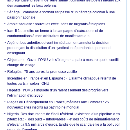
Ils prétendaient revenir de Terre sainte : comment les poètes médiévaux
démasquaient les faux pèlerins
Sénégal : comment le football est passé d’un héritage colonial à une
passion nationale
Arabie saoudite : nouvelles exécutions de migrants éthiopiens
Iran. Il faut mettre un terme à la campagne d’exécutions et de
condamnations à mort arbitraires de manifestant·e·s
Algérie. Les autorités doivent immédiatement annuler la décision
prononçant la dissolution d’un syndicat indépendant du personnel
enseignant
Cisjordanie, Gaza : l’ONU voit s’éloigner la paix à mesure que le conflit
change de visage
Réfugiés : 75 ans après, la promesse vacille
Incendies en France et en Espagne : « L'alarme climatique retentit de
toutes parts », selon l’ONU
Hépatite : l’OMS s’inquiète d’un ralentissement des progrès vers
l’élimination d’ici 2030
Plages du Débarquement en France, médinas aux Comores : 25
nouveaux sites inscrits au patrimoine mondial
Nigeria. Des documents de Shell révèlent l’existence d’un pipeline « en
piteux état », des puits « introuvables » et des coûts de démantèlement
s’élevant à 9,5 milliards d’euros, tandis que le scandale lié à la pollution
prend de l’ampleur