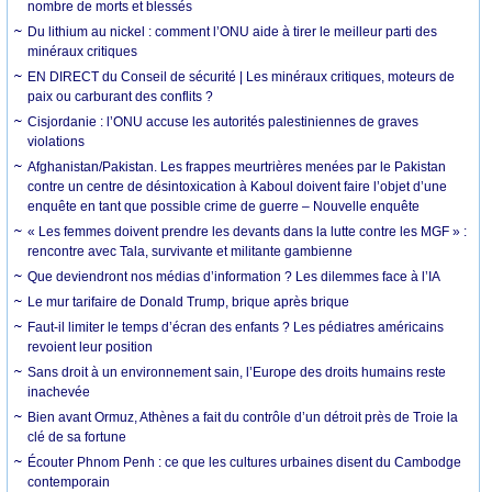
nombre de morts et blessés
Du lithium au nickel : comment l’ONU aide à tirer le meilleur parti des
minéraux critiques
EN DIRECT du Conseil de sécurité | Les minéraux critiques, moteurs de
paix ou carburant des conflits ?
Cisjordanie : l’ONU accuse les autorités palestiniennes de graves
violations
Afghanistan/Pakistan. Les frappes meurtrières menées par le Pakistan
contre un centre de désintoxication à Kaboul doivent faire l’objet d’une
enquête en tant que possible crime de guerre – Nouvelle enquête
« Les femmes doivent prendre les devants dans la lutte contre les MGF » :
rencontre avec Tala, survivante et militante gambienne
Que deviendront nos médias d’information ? Les dilemmes face à l’IA
Le mur tarifaire de Donald Trump, brique après brique
Faut-il limiter le temps d’écran des enfants ? Les pédiatres américains
revoient leur position
Sans droit à un environnement sain, l’Europe des droits humains reste
inachevée
Bien avant Ormuz, Athènes a fait du contrôle d’un détroit près de Troie la
clé de sa fortune
Écouter Phnom Penh : ce que les cultures urbaines disent du Cambodge
contemporain