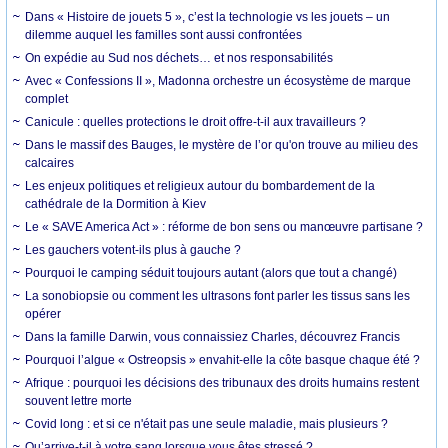
Dans « Histoire de jouets 5 », c’est la technologie vs les jouets – un
dilemme auquel les familles sont aussi confrontées
On expédie au Sud nos déchets… et nos responsabilités
Avec « Confessions II », Madonna orchestre un écosystème de marque
complet
Canicule : quelles protections le droit offre-t-il aux travailleurs ?
Dans le massif des Bauges, le mystère de l’or qu'on trouve au milieu des
calcaires
Les enjeux politiques et religieux autour du bombardement de la
cathédrale de la Dormition à Kiev
Le « SAVE America Act » : réforme de bon sens ou manœuvre partisane ?
Les gauchers votent-ils plus à gauche ?
Pourquoi le camping séduit toujours autant (alors que tout a changé)
La sonobiopsie ou comment les ultrasons font parler les tissus sans les
opérer
Dans la famille Darwin, vous connaissiez Charles, découvrez Francis
Pourquoi l’algue « Ostreopsis » envahit-elle la côte basque chaque été ?
Afrique : pourquoi les décisions des tribunaux des droits humains restent
souvent lettre morte
Covid long : et si ce n'était pas une seule maladie, mais plusieurs ?
Qu’arrive-t-il à votre sang lorsque vous êtes stressé ?