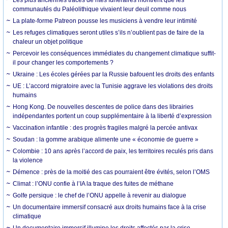
communautés du Paléolithique vivaient leur deuil comme nous
La plate-forme Patreon pousse les musiciens à vendre leur intimité
Les refuges climatiques seront utiles s’ils n’oublient pas de faire de la
chaleur un objet politique
Percevoir les conséquences immédiates du changement climatique suffit-
il pour changer les comportements ?
Ukraine : Les écoles gérées par la Russie bafouent les droits des enfants
UE : L’accord migratoire avec la Tunisie aggrave les violations des droits
humains
Hong Kong. De nouvelles descentes de police dans des librairies
indépendantes portent un coup supplémentaire à la liberté d’expression
Vaccination infantile : des progrès fragiles malgré la percée antivax
Soudan : la gomme arabique alimente une « économie de guerre »
Colombie : 10 ans après l’accord de paix, les territoires reculés pris dans
la violence
Démence : près de la moitié des cas pourraient être évités, selon l’OMS
Climat : l’ONU confie à l’IA la traque des fuites de méthane
Golfe persique : le chef de l’ONU appelle à revenir au dialogue
Un documentaire immersif consacré aux droits humains face à la crise
climatique
Un documentaire immersif illumine les droits affectés par la crise