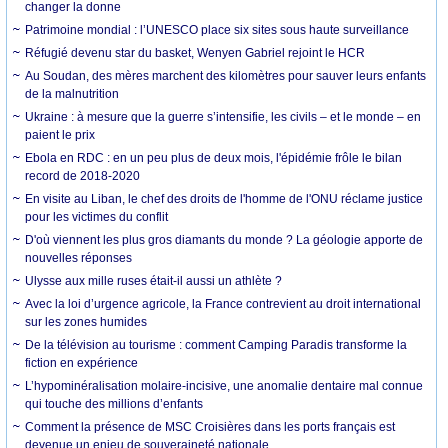
changer la donne
Patrimoine mondial : l’UNESCO place six sites sous haute surveillance
Réfugié devenu star du basket, Wenyen Gabriel rejoint le HCR
Au Soudan, des mères marchent des kilomètres pour sauver leurs enfants
de la malnutrition
Ukraine : à mesure que la guerre s’intensifie, les civils – et le monde – en
paient le prix
Ebola en RDC : en un peu plus de deux mois, l'épidémie frôle le bilan
record de 2018-2020
En visite au Liban, le chef des droits de l'homme de l'ONU réclame justice
pour les victimes du conflit
D'où viennent les plus gros diamants du monde ? La géologie apporte de
nouvelles réponses
Ulysse aux mille ruses était-il aussi un athlète ?
Avec la loi d’urgence agricole, la France contrevient au droit international
sur les zones humides
De la télévision au tourisme : comment Camping Paradis transforme la
fiction en expérience
L’hypominéralisation molaire-incisive, une anomalie dentaire mal connue
qui touche des millions d’enfants
Comment la présence de MSC Croisières dans les ports français est
devenue un enjeu de souveraineté nationale