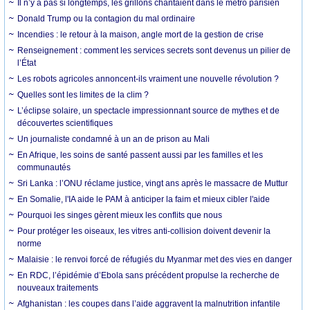
Il n’y a pas si longtemps, les grillons chantaient dans le métro parisien
Donald Trump ou la contagion du mal ordinaire
Incendies : le retour à la maison, angle mort de la gestion de crise
Renseignement : comment les services secrets sont devenus un pilier de
l’État
Les robots agricoles annoncent-ils vraiment une nouvelle révolution ?
Quelles sont les limites de la clim ?
L’éclipse solaire, un spectacle impressionnant source de mythes et de
découvertes scientifiques
Un journaliste condamné à un an de prison au Mali
En Afrique, les soins de santé passent aussi par les familles et les
communautés
Sri Lanka : l’ONU réclame justice, vingt ans après le massacre de Muttur
En Somalie, l'IA aide le PAM à anticiper la faim et mieux cibler l'aide
Pourquoi les singes gèrent mieux les conflits que nous
Pour protéger les oiseaux, les vitres anti-collision doivent devenir la
norme
Malaisie : le renvoi forcé de réfugiés du Myanmar met des vies en danger
En RDC, l’épidémie d’Ebola sans précédent propulse la recherche de
nouveaux traitements
Afghanistan : les coupes dans l’aide aggravent la malnutrition infantile