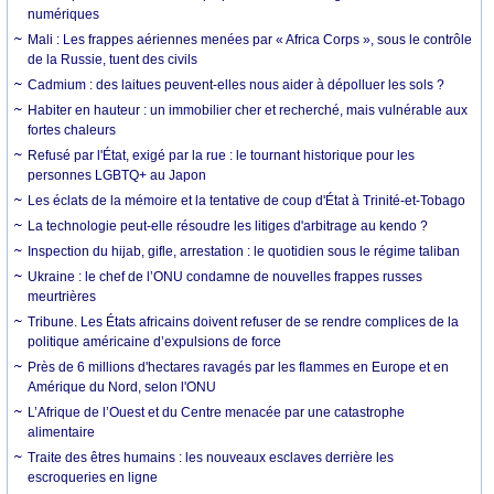
numériques
Mali : Les frappes aériennes menées par « Africa Corps », sous le contrôle
de la Russie, tuent des civils
Cadmium : des laitues peuvent-elles nous aider à dépolluer les sols ?
Habiter en hauteur : un immobilier cher et recherché, mais vulnérable aux
fortes chaleurs
Refusé par l'État, exigé par la rue : le tournant historique pour les
personnes LGBTQ+ au Japon
Les éclats de la mémoire et la tentative de coup d'État à Trinité-et-Tobago
La technologie peut-elle résoudre les litiges d'arbitrage au kendo ?
Inspection du hijab, gifle, arrestation : le quotidien sous le régime taliban
Ukraine : le chef de l’ONU condamne de nouvelles frappes russes
meurtrières
Tribune. Les États africains doivent refuser de se rendre complices de la
politique américaine d’expulsions de force
Près de 6 millions d'hectares ravagés par les flammes en Europe et en
Amérique du Nord, selon l'ONU
L’Afrique de l’Ouest et du Centre menacée par une catastrophe
alimentaire
Traite des êtres humains : les nouveaux esclaves derrière les
escroqueries en ligne