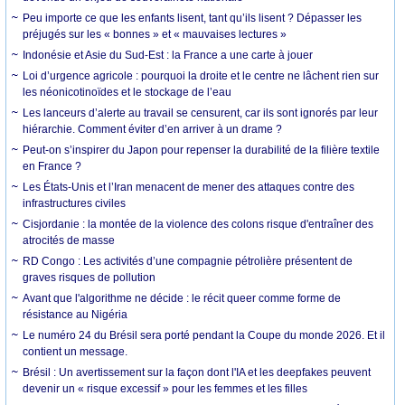
Peu importe ce que les enfants lisent, tant qu’ils lisent ? Dépasser les
préjugés sur les « bonnes » et « mauvaises lectures »
Indonésie et Asie du Sud-Est : la France a une carte à jouer
Loi d’urgence agricole : pourquoi la droite et le centre ne lâchent rien sur
les néonicotinoïdes et le stockage de l’eau
Les lanceurs d’alerte au travail se censurent, car ils sont ignorés par leur
hiérarchie. Comment éviter d’en arriver à un drame ?
Peut-on s’inspirer du Japon pour repenser la durabilité de la filière textile
en France ?
Les États-Unis et l’Iran menacent de mener des attaques contre des
infrastructures civiles
Cisjordanie : la montée de la violence des colons risque d'entraîner des
atrocités de masse
RD Congo : Les activités d’une compagnie pétrolière présentent de
graves risques de pollution
Avant que l'algorithme ne décide : le récit queer comme forme de
résistance au Nigéria
Le numéro 24 du Brésil sera porté pendant la Coupe du monde 2026. Et il
contient un message.
Brésil : Un avertissement sur la façon dont l'IA et les deepfakes peuvent
devenir un « risque excessif » pour les femmes et les filles