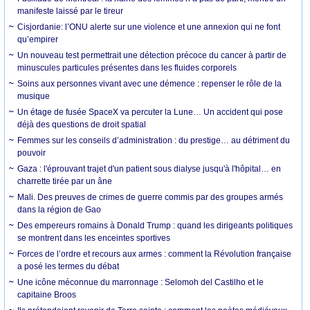
manifeste laissé par le tireur
Cisjordanie: l’ONU alerte sur une violence et une annexion qui ne font
qu’empirer
Un nouveau test permettrait une détection précoce du cancer à partir de
minuscules particules présentes dans les fluides corporels
Soins aux personnes vivant avec une démence : repenser le rôle de la
musique
Un étage de fusée SpaceX va percuter la Lune… Un accident qui pose
déjà des questions de droit spatial
Femmes sur les conseils d’administration : du prestige… au détriment du
pouvoir
Gaza : l'éprouvant trajet d'un patient sous dialyse jusqu'à l'hôpital… en
charrette tirée par un âne
Mali. Des preuves de crimes de guerre commis par des groupes armés
dans la région de Gao
Des empereurs romains à Donald Trump : quand les dirigeants politiques
se montrent dans les enceintes sportives
Forces de l’ordre et recours aux armes : comment la Révolution française
a posé les termes du débat
Une icône méconnue du marronnage : Selomoh del Castilho et le
capitaine Broos