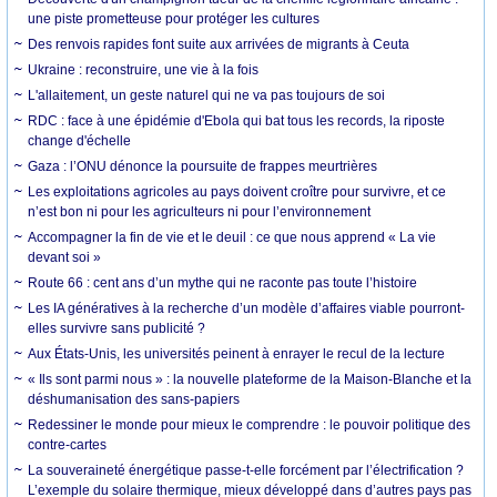
une piste prometteuse pour protéger les cultures
Des renvois rapides font suite aux arrivées de migrants à Ceuta
Ukraine : reconstruire, une vie à la fois
L'allaitement, un geste naturel qui ne va pas toujours de soi
RDC : face à une épidémie d'Ebola qui bat tous les records, la riposte
change d'échelle
Gaza : l’ONU dénonce la poursuite de frappes meurtrières
Les exploitations agricoles au pays doivent croître pour survivre, et ce
n’est bon ni pour les agriculteurs ni pour l’environnement
Accompagner la fin de vie et le deuil : ce que nous apprend « La vie
devant soi »
Route 66 : cent ans d’un mythe qui ne raconte pas toute l’histoire
Les IA génératives à la recherche d’un modèle d’affaires viable pourront-
elles survivre sans publicité ?
Aux États-Unis, les universités peinent à enrayer le recul de la lecture
« Ils sont parmi nous » : la nouvelle plateforme de la Maison-Blanche et la
déshumanisation des sans-papiers
Redessiner le monde pour mieux le comprendre : le pouvoir politique des
contre-cartes
La souveraineté énergétique passe-t-elle forcément par l’électrification ?
L’exemple du solaire thermique, mieux développé dans d’autres pays pas