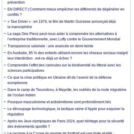
prévention
EN DIRECT | Comment mieux empêcher les différends de dégénérer en
conflits ?
« Taxi Driver » : en 1976, le film de Martin Scorsese annonçait déjà
la manosphère
La saga One Piece peut nous aider à comprendre les alternatives à
l’entreprise traditionnelle, avec Luffy contre le Gouvernement Mondial
Transparence salariale : une avancée en demi-teinte
En Australie, 85 % des enfants utilisent encore les réseaux sociaux malgré
leur interdiction : est-ce déjà un échec ?
Comprendre l’effet des canicules sur la biodiversité du littoral avec les
sciences participatives
Ce que la crise politique en Ukraine dit de l’avenir de la défense
européenne
Dans le camp de Tsoundzou, à Mayotte, les oubliés de la route migratoire
de l’océan Indien
Pourquoi masculinisme et antisémitisme sont profondément liés
Le découpage technologique, la tactique vaine d’Apple pour esquiver la
régulation
Après les Jeux olympiques de Paris 2024, quel héritage pour la sécurité
des évènements sportifs ?
Le racisme à la Coupe du monde de football est une triste réalité :