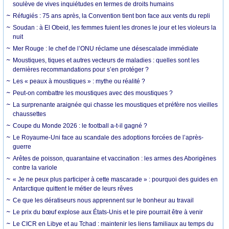
soulève de vives inquiétudes en termes de droits humains
Réfugiés : 75 ans après, la Convention tient bon face aux vents du repli
Soudan : à El Obeid, les femmes fuient les drones le jour et les violeurs la
nuit
Mer Rouge : le chef de l’ONU réclame une désescalade immédiate
Moustiques, tiques et autres vecteurs de maladies : quelles sont les
dernières recommandations pour s’en protéger ?
Les « peaux à moustiques » : mythe ou réalité ?
Peut-on combattre les moustiques avec des moustiques ?
La surprenante araignée qui chasse les moustiques et préfère nos vieilles
chaussettes
Coupe du Monde 2026 : le football a-t-il gagné ?
Le Royaume-Uni face au scandale des adoptions forcées de l’après-
guerre
Arêtes de poisson, quarantaine et vaccination : les armes des Aborigènes
contre la variole
« Je ne peux plus participer à cette mascarade » : pourquoi des guides en
Antarctique quittent le métier de leurs rêves
Ce que les dératiseurs nous apprennent sur le bonheur au travail
Le prix du bœuf explose aux États-Unis et le pire pourrait être à venir
Le CICR en Libye et au Tchad : maintenir les liens familiaux au temps du