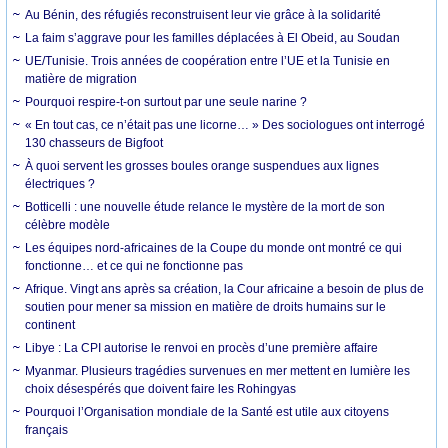
Au Bénin, des réfugiés reconstruisent leur vie grâce à la solidarité
La faim s’aggrave pour les familles déplacées à El Obeid, au Soudan
UE/Tunisie. Trois années de coopération entre l’UE et la Tunisie en
matière de migration
Pourquoi respire-t-on surtout par une seule narine ?
« En tout cas, ce n’était pas une licorne… » Des sociologues ont interrogé
130 chasseurs de Bigfoot
À quoi servent les grosses boules orange suspendues aux lignes
électriques ?
Botticelli : une nouvelle étude relance le mystère de la mort de son
célèbre modèle
Les équipes nord-africaines de la Coupe du monde ont montré ce qui
fonctionne… et ce qui ne fonctionne pas
Afrique. Vingt ans après sa création, la Cour africaine a besoin de plus de
soutien pour mener sa mission en matière de droits humains sur le
continent
Libye : La CPI autorise le renvoi en procès d’une première affaire
Myanmar. Plusieurs tragédies survenues en mer mettent en lumière les
choix désespérés que doivent faire les Rohingyas
Pourquoi l’Organisation mondiale de la Santé est utile aux citoyens
français