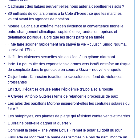
Cadmium : des laitues peuvent-elles nous aider à dépolluer les sols ?
80 milliards de dollars promis à la Côte d’Ivoire : ce que les marchés
voient avant les agences de notation
Monde. La chaleur extrême met en évidence la convergence mortelle
entre changement climatique, cupidité des grandes entreprises et
défaillance politique, alors que les droits partent en fumée
« Me faire soigner rapidement m’a sauvé la vie » : Justin Singo Nguma,
survivant d’Ebola
Haïti : les violences sexuelles s'intensifient à un rythme alarmant
Inde. La poursuite des exportations d’armes vers Israël entraîne un risque
de complicité dans le génocide en cours à Gaza – nouvelle enquête
Cisjordanie : l'annexion israélienne s'accélère, sur fond de violences
croissantes
En RDC, l’écart se creuse entre l’épidémie d’Ebola et la riposte
À Chypre, António Guterres tente de relancer le processus de paix
Les ailes des papillons Morpho inspireront-elles les centrales solaires du
futur ?
Les halophytes, ces plantes de plage qui résistent contre vents et marées
L’Ukraine peut-elle gagner la guerre ?
Comment la série « The White Lotus » remet le polar au goût du jour
Fusillade de Montréal : la haine des femmes n’a pas de parti, montre un