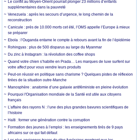
Le conflit au Moyen-Orient pourrait plonger 23 millions d’enfants
supplémentaires dans la pauvreté
Venezuela : après les secours d’urgence, le long chemin de la
reconstruction
Canicule : près de 10.000 morts cet été, l’OMS appelle l’Europe à mieux
se préparer
Ebola : l’Ouganda entame le compte à rebours avant la fin de l’épidémie
Rohingyas : plus de 500 disparus au large du Myanmar
Du zinc à Instagram : la révolution des coffee shops
Quand votre chien s’habille en Prada… Les marques de luxe surfent sur
votre affect pour vous vendre leurs produits
Peut-on réussir en politique sans charisme ? Quelques pistes de réflexion
tirées de la situation outre-Manche
Manosphère : anatomie d’une galaxie antiféministe en pleine évolution
Pourquoi l'Organisation mondiale de la Santé est utile aux citoyens
français
L’affaire des rayons N : l’une des plus grandes bavures scientifiques de
l’histoire
Haïti : former une génération contre la corruption
Formation des jeunes à l’emploi : les enseignements tirés de 9 pays
africains sur ce qui fait défaut
Les plus anciennes traces de rites funéraires montrent que les