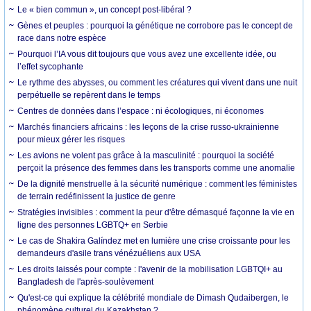
Le « bien commun », un concept post-libéral ?
Gènes et peuples : pourquoi la génétique ne corrobore pas le concept de
race dans notre espèce
Pourquoi l’IA vous dit toujours que vous avez une excellente idée, ou
l’effet sycophante
Le rythme des abysses, ou comment les créatures qui vivent dans une nuit
perpétuelle se repèrent dans le temps
Centres de données dans l’espace : ni écologiques, ni économes
Marchés financiers africains : les leçons de la crise russo-ukrainienne
pour mieux gérer les risques
Les avions ne volent pas grâce à la masculinité : pourquoi la société
perçoit la présence des femmes dans les transports comme une anomalie
De la dignité menstruelle à la sécurité numérique : comment les féministes
de terrain redéfinissent la justice de genre
Stratégies invisibles : comment la peur d'être démasqué façonne la vie en
ligne des personnes LGBTQ+ en Serbie
Le cas de Shakira Galíndez met en lumière une crise croissante pour les
demandeurs d'asile trans vénézuéliens aux USA
Les droits laissés pour compte : l'avenir de la mobilisation LGBTQI+ au
Bangladesh de l'après-soulèvement
Qu'est-ce qui explique la célébrité mondiale de Dimash Qudaibergen, le
phénomène culturel du Kazakhstan ?