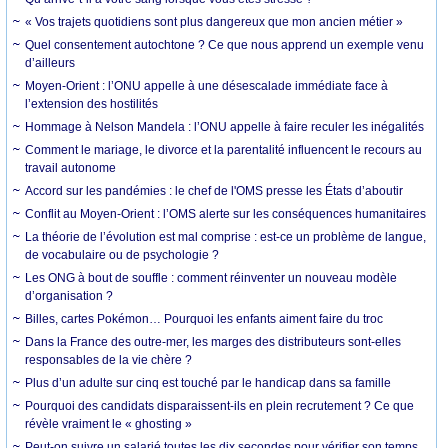
« Vos trajets quotidiens sont plus dangereux que mon ancien métier »
Quel consentement autochtone ? Ce que nous apprend un exemple venu
d’ailleurs
Moyen-Orient : l’ONU appelle à une désescalade immédiate face à
l’extension des hostilités
Hommage à Nelson Mandela : l’ONU appelle à faire reculer les inégalités
Comment le mariage, le divorce et la parentalité influencent le recours au
travail autonome
Accord sur les pandémies : le chef de l'OMS presse les États d’aboutir
Conflit au Moyen-Orient : l’OMS alerte sur les conséquences humanitaires
La théorie de l’évolution est mal comprise : est-ce un problème de langue,
de vocabulaire ou de psychologie ?
Les ONG à bout de souffle : comment réinventer un nouveau modèle
d’organisation ?
Billes, cartes Pokémon… Pourquoi les enfants aiment faire du troc
Dans la France des outre-mer, les marges des distributeurs sont-elles
responsables de la vie chère ?
Plus d’un adulte sur cinq est touché par le handicap dans sa famille
Pourquoi des candidats disparaissent-ils en plein recrutement ? Ce que
révèle vraiment le « ghosting »
Peut-on suivre un salarié toutes les dix secondes pour vérifier son temps