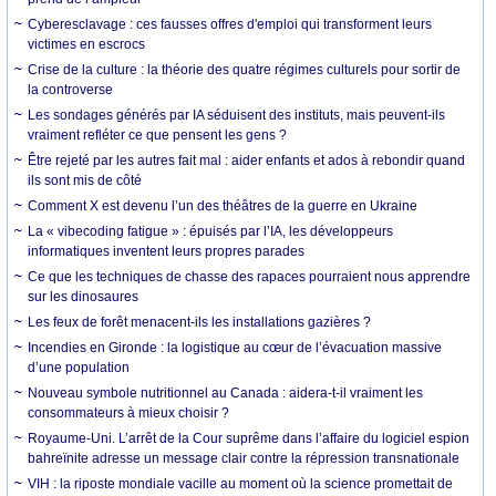
Cyberesclavage : ces fausses offres d'emploi qui transforment leurs
victimes en escrocs
Crise de la culture : la théorie des quatre régimes culturels pour sortir de
la controverse
Les sondages générés par IA séduisent des instituts, mais peuvent-ils
vraiment refléter ce que pensent les gens ?
Être rejeté par les autres fait mal : aider enfants et ados à rebondir quand
ils sont mis de côté
Comment X est devenu l’un des théâtres de la guerre en Ukraine
La « vibecoding fatigue » : épuisés par l’IA, les développeurs
informatiques inventent leurs propres parades
Ce que les techniques de chasse des rapaces pourraient nous apprendre
sur les dinosaures
Les feux de forêt menacent-ils les installations gazières ?
Incendies en Gironde : la logistique au cœur de l’évacuation massive
d’une population
Nouveau symbole nutritionnel au Canada : aidera-t-il vraiment les
consommateurs à mieux choisir ?
Royaume-Uni. L’arrêt de la Cour suprême dans l’affaire du logiciel espion
bahreïnite adresse un message clair contre la répression transnationale
VIH : la riposte mondiale vacille au moment où la science promettait de