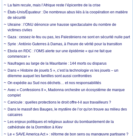
La faim recule, mais l’Afrique reste l’épicentre de la crise
États-Unis/Équateur : De nombreux abus liés à la coopération en matière
de sécurité
Ukraine : l’ONU dénonce une hausse spectaculaire du nombre de
victimes civiles
Gaza : cessez-le-feu ou pas, les Palestiniens ne sont en sécurité nulle part
Syrie : António Guterres à Damas, à l'heure de vérité pour la transition
Ebola en RDC : l’OMS alerte sur une épidémie « qui ne fait que
commencer »
Naufrages au large de la Mauritanie : 144 morts ou disparus
Dans « Histoire de jouets 5 », c’est la technologie vs les jouets – un
dilemme auquel les familles sont aussi confrontées
On expédie au Sud nos déchets… et nos responsabilités
Avec « Confessions II », Madonna orchestre un écosystème de marque
complet
Canicule : quelles protections le droit offre-t-il aux travailleurs ?
Dans le massif des Bauges, le mystère de l’or qu'on trouve au milieu des
calcaires
Les enjeux politiques et religieux autour du bombardement de la
cathédrale de la Dormition à Kiev
Le « SAVE America Act » : réforme de bon sens ou manœuvre partisane ?