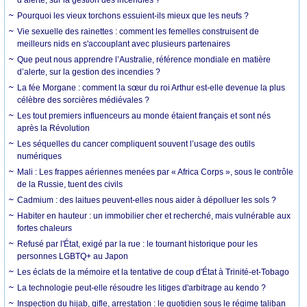
d’alerte, sur la gestion des incendies ?
Pourquoi les vieux torchons essuient-ils mieux que les neufs ?
Vie sexuelle des rainettes : comment les femelles construisent de
meilleurs nids en s'accouplant avec plusieurs partenaires
Que peut nous apprendre l’Australie, référence mondiale en matière
d’alerte, sur la gestion des incendies ?
La fée Morgane : comment la sœur du roi Arthur est-elle devenue la plus
célèbre des sorcières médiévales ?
Les tout premiers influenceurs au monde étaient français et sont nés
après la Révolution
Les séquelles du cancer compliquent souvent l’usage des outils
numériques
Mali : Les frappes aériennes menées par « Africa Corps », sous le contrôle
de la Russie, tuent des civils
Cadmium : des laitues peuvent-elles nous aider à dépolluer les sols ?
Habiter en hauteur : un immobilier cher et recherché, mais vulnérable aux
fortes chaleurs
Refusé par l'État, exigé par la rue : le tournant historique pour les
personnes LGBTQ+ au Japon
Les éclats de la mémoire et la tentative de coup d'État à Trinité-et-Tobago
La technologie peut-elle résoudre les litiges d'arbitrage au kendo ?
Inspection du hijab, gifle, arrestation : le quotidien sous le régime taliban