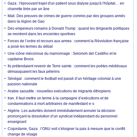
Gaza : l'éprouvant trajet d'un patient sous dialyse jusqu'à l'hôpital… en
charrette tirée par un âne
Mali. Des preuves de crimes de guerre commis par des groupes armés
dans la région de Gao
Des empereurs romains à Donald Trump : quand les dirigeants politiques
se montrent dans les enceintes sportives
Forces de l’ordre et recours aux armes : comment la Révolution française
a posé les termes du débat
Une icône méconnue du marronnage : Selomoh del Castilho et le
capitaine Broos
Ils prétendaient revenir de Terre sainte : comment les poètes médiévaux
démasquaient les faux pèlerins
Sénégal : comment le football est passé d’un héritage colonial à une
passion nationale
Arabie saoudite : nouvelles exécutions de migrants éthiopiens
Iran. Il faut mettre un terme à la campagne d’exécutions et de
condamnations à mort arbitraires de manifestant·e·s
Algérie. Les autorités doivent immédiatement annuler la décision
prononçant la dissolution d’un syndicat indépendant du personnel
enseignant
Cisjordanie, Gaza : l’ONU voit s’éloigner la paix à mesure que le conflit
change de visage