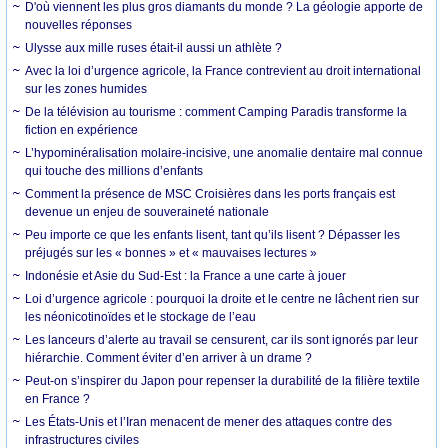
D'où viennent les plus gros diamants du monde ? La géologie apporte de
nouvelles réponses
Ulysse aux mille ruses était-il aussi un athlète ?
Avec la loi d’urgence agricole, la France contrevient au droit international
sur les zones humides
De la télévision au tourisme : comment Camping Paradis transforme la
fiction en expérience
L’hypominéralisation molaire-incisive, une anomalie dentaire mal connue
qui touche des millions d’enfants
Comment la présence de MSC Croisières dans les ports français est
devenue un enjeu de souveraineté nationale
Peu importe ce que les enfants lisent, tant qu’ils lisent ? Dépasser les
préjugés sur les « bonnes » et « mauvaises lectures »
Indonésie et Asie du Sud-Est : la France a une carte à jouer
Loi d’urgence agricole : pourquoi la droite et le centre ne lâchent rien sur
les néonicotinoïdes et le stockage de l’eau
Les lanceurs d’alerte au travail se censurent, car ils sont ignorés par leur
hiérarchie. Comment éviter d’en arriver à un drame ?
Peut-on s’inspirer du Japon pour repenser la durabilité de la filière textile
en France ?
Les États-Unis et l’Iran menacent de mener des attaques contre des
infrastructures civiles