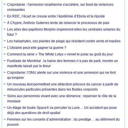
Cisjordanie : l'annexion israélienne s'accélère, sur fond de violences
croissantes
En RDC, l’écart se creuse entre l’épidémie d’Ebola et la riposte
À Chypre, António Guterres tente de relancer le processus de paix
Les ailes des papillons Morpho inspireront-elles les centrales solaires du
futur ?
Les halophytes, ces plantes de plage qui résistent contre vents et marées
L’Ukraine peut-elle gagner la guerre ?
Comment la série « The White Lotus » remet le polar au goût du jour
Fusillade de Montréal : la haine des femmes n’a pas de parti, montre un
manifeste laissé par le tireur
Cisjordanie: l’ONU alerte sur une violence et une annexion qui ne font
qu’empirer
Un nouveau test permettrait une détection précoce du cancer à partir de
minuscules particules présentes dans les fluides corporels
Soins aux personnes vivant avec une démence : repenser le rôle de la
musique
Un étage de fusée SpaceX va percuter la Lune… Un accident qui pose
déjà des questions de droit spatial
Femmes sur les conseils d’administration : du prestige… au détriment du
pouvoir