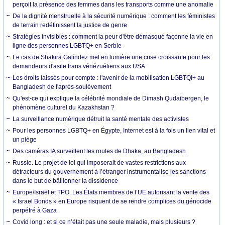
perçoit la présence des femmes dans les transports comme une anomalie
De la dignité menstruelle à la sécurité numérique : comment les féministes
de terrain redéfinissent la justice de genre
Stratégies invisibles : comment la peur d'être démasqué façonne la vie en
ligne des personnes LGBTQ+ en Serbie
Le cas de Shakira Galíndez met en lumière une crise croissante pour les
demandeurs d'asile trans vénézuéliens aux USA
Les droits laissés pour compte : l'avenir de la mobilisation LGBTQI+ au
Bangladesh de l'après-soulèvement
Qu'est-ce qui explique la célébrité mondiale de Dimash Qudaibergen, le
phénomène culturel du Kazakhstan ?
La surveillance numérique détruit la santé mentale des activistes
Pour les personnes LGBTQ+ en Égypte, Internet est à la fois un lien vital et
un piège
Des caméras IA surveillent les routes de Dhaka, au Bangladesh
Russie. Le projet de loi qui imposerait de vastes restrictions aux
détracteurs du gouvernement à l’étranger instrumentalise les sanctions
dans le but de bâillonner la dissidence
Europe/Israël et TPO. Les États membres de l’UE autorisant la vente des
« Israel Bonds » en Europe risquent de se rendre complices du génocide
perpétré à Gaza
Covid long : et si ce n’était pas une seule maladie, mais plusieurs ?