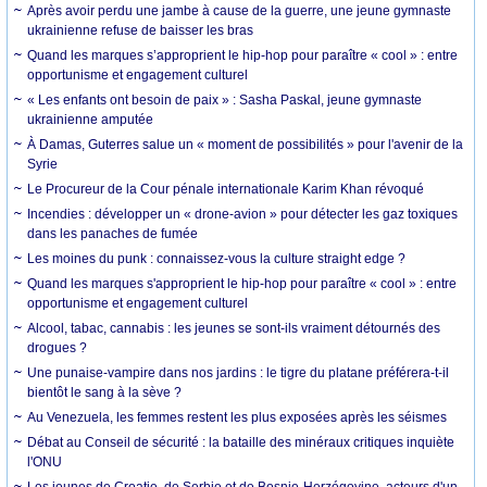
Après avoir perdu une jambe à cause de la guerre, une jeune gymnaste
ukrainienne refuse de baisser les bras
Quand les marques s’approprient le hip-hop pour paraître « cool » : entre
opportunisme et engagement culturel
« Les enfants ont besoin de paix » : Sasha Paskal, jeune gymnaste
ukrainienne amputée
À Damas, Guterres salue un « moment de possibilités » pour l'avenir de la
Syrie
Le Procureur de la Cour pénale internationale Karim Khan révoqué
Incendies : développer un « drone-avion » pour détecter les gaz toxiques
dans les panaches de fumée
Les moines du punk : connaissez-vous la culture straight edge ?
Quand les marques s'approprient le hip-hop pour paraître « cool » : entre
opportunisme et engagement culturel
Alcool, tabac, cannabis : les jeunes se sont-ils vraiment détournés des
drogues ?
Une punaise-vampire dans nos jardins : le tigre du platane préférera-t-il
bientôt le sang à la sève ?
Au Venezuela, les femmes restent les plus exposées après les séismes
Débat au Conseil de sécurité : la bataille des minéraux critiques inquiète
l'ONU