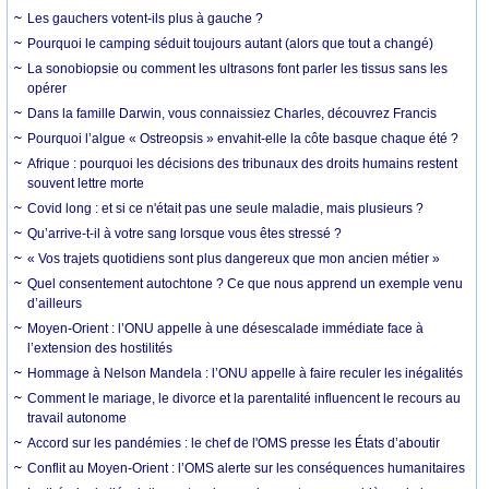
Les gauchers votent-ils plus à gauche ?
Pourquoi le camping séduit toujours autant (alors que tout a changé)
La sonobiopsie ou comment les ultrasons font parler les tissus sans les
opérer
Dans la famille Darwin, vous connaissiez Charles, découvrez Francis
Pourquoi l’algue « Ostreopsis » envahit-elle la côte basque chaque été ?
Afrique : pourquoi les décisions des tribunaux des droits humains restent
souvent lettre morte
Covid long : et si ce n'était pas une seule maladie, mais plusieurs ?
Qu’arrive-t-il à votre sang lorsque vous êtes stressé ?
« Vos trajets quotidiens sont plus dangereux que mon ancien métier »
Quel consentement autochtone ? Ce que nous apprend un exemple venu
d’ailleurs
Moyen-Orient : l’ONU appelle à une désescalade immédiate face à
l’extension des hostilités
Hommage à Nelson Mandela : l’ONU appelle à faire reculer les inégalités
Comment le mariage, le divorce et la parentalité influencent le recours au
travail autonome
Accord sur les pandémies : le chef de l'OMS presse les États d’aboutir
Conflit au Moyen-Orient : l’OMS alerte sur les conséquences humanitaires