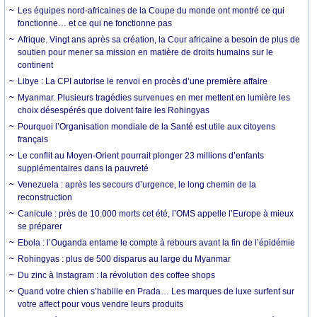
Les équipes nord-africaines de la Coupe du monde ont montré ce qui
fonctionne… et ce qui ne fonctionne pas
Afrique. Vingt ans après sa création, la Cour africaine a besoin de plus de
soutien pour mener sa mission en matière de droits humains sur le
continent
Libye : La CPI autorise le renvoi en procès d’une première affaire
Myanmar. Plusieurs tragédies survenues en mer mettent en lumière les
choix désespérés que doivent faire les Rohingyas
Pourquoi l’Organisation mondiale de la Santé est utile aux citoyens
français
Le conflit au Moyen-Orient pourrait plonger 23 millions d’enfants
supplémentaires dans la pauvreté
Venezuela : après les secours d’urgence, le long chemin de la
reconstruction
Canicule : près de 10.000 morts cet été, l’OMS appelle l’Europe à mieux
se préparer
Ebola : l’Ouganda entame le compte à rebours avant la fin de l’épidémie
Rohingyas : plus de 500 disparus au large du Myanmar
Du zinc à Instagram : la révolution des coffee shops
Quand votre chien s’habille en Prada… Les marques de luxe surfent sur
votre affect pour vous vendre leurs produits