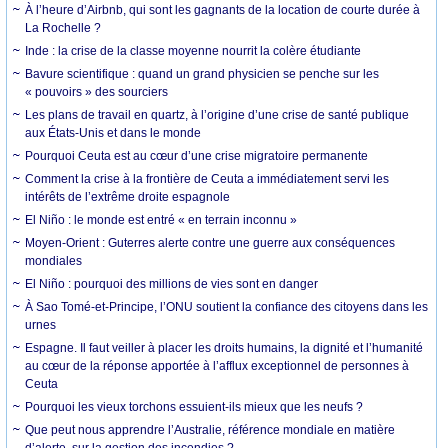
À l’heure d’Airbnb, qui sont les gagnants de la location de courte durée à
La Rochelle ?
Inde : la crise de la classe moyenne nourrit la colère étudiante
Bavure scientifique : quand un grand physicien se penche sur les
« pouvoirs » des sourciers
Les plans de travail en quartz, à l’origine d’une crise de santé publique
aux États-Unis et dans le monde
Pourquoi Ceuta est au cœur d’une crise migratoire permanente
Comment la crise à la frontière de Ceuta a immédiatement servi les
intérêts de l’extrême droite espagnole
El Niño : le monde est entré « en terrain inconnu »
Moyen-Orient : Guterres alerte contre une guerre aux conséquences
mondiales
El Niño : pourquoi des millions de vies sont en danger
À Sao Tomé-et-Principe, l’ONU soutient la confiance des citoyens dans les
urnes
Espagne. Il faut veiller à placer les droits humains, la dignité et l’humanité
au cœur de la réponse apportée à l’afflux exceptionnel de personnes à
Ceuta
Pourquoi les vieux torchons essuient-ils mieux que les neufs ?
Que peut nous apprendre l’Australie, référence mondiale en matière