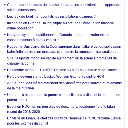
Ce que les techniques de chasse des rapaces pourraient nous apprendre
sur les dinosaures
Les feux de forêt menacent-ils les installations gazières ?
Incendies en Gironde : la logistique au cœur de l’évacuation massive
d’une population
Nouveau symbole nutritionnel au Canada : aidera-t-il vraiment les
consommateurs à mieux choisir ?
Royaume-Uni. L’arrêt de la Cour suprême dans l’affaire du logiciel espion
bahreïnite adresse un message clair contre la répression transnationale
VIH : la riposte mondiale vacille au moment où la science promettait de
changer la donne
Patrimoine mondial : l’UNESCO place six sites sous haute surveillance
Réfugié devenu star du basket, Wenyen Gabriel rejoint le HCR
Au Soudan, des mères marchent des kilomètres pour sauver leurs enfants
de la malnutrition
Ukraine : à mesure que la guerre s’intensifie, les civils – et le monde – en
paient le prix
Ebola en RDC : en un peu plus de deux mois, l'épidémie frôle le bilan
record de 2018-2020
En visite au Liban, le chef des droits de l'homme de l'ONU réclame justice
pour les victimes du conflit