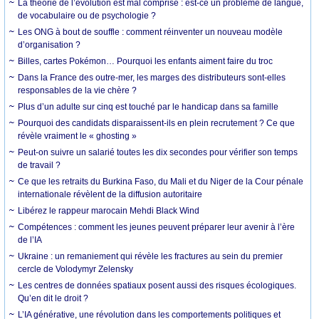
La théorie de l’évolution est mal comprise : est-ce un problème de langue,
de vocabulaire ou de psychologie ?
Les ONG à bout de souffle : comment réinventer un nouveau modèle
d’organisation ?
Billes, cartes Pokémon… Pourquoi les enfants aiment faire du troc
Dans la France des outre-mer, les marges des distributeurs sont-elles
responsables de la vie chère ?
Plus d’un adulte sur cinq est touché par le handicap dans sa famille
Pourquoi des candidats disparaissent-ils en plein recrutement ? Ce que
révèle vraiment le « ghosting »
Peut-on suivre un salarié toutes les dix secondes pour vérifier son temps
de travail ?
Ce que les retraits du Burkina Faso, du Mali et du Niger de la Cour pénale
internationale révèlent de la diffusion autoritaire
Libérez le rappeur marocain Mehdi Black Wind
Compétences : comment les jeunes peuvent préparer leur avenir à l’ère
de l’IA
Ukraine : un remaniement qui révèle les fractures au sein du premier
cercle de Volodymyr Zelensky
Les centres de données spatiaux posent aussi des risques écologiques.
Qu’en dit le droit ?
L’IA générative, une révolution dans les comportements politiques et