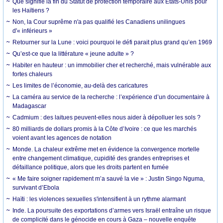
Que signifie la fin du Statut de protection temporaire aux États-Unis pour
les Haïtiens ?
Non, la Cour suprême n'a pas qualifié les Canadiens unilingues
d'« inférieurs »
Retourner sur la Lune : voici pourquoi le défi parait plus grand qu’en 1969
Qu’est-ce que la littérature « jeune adulte » ?
Habiter en hauteur : un immobilier cher et recherché, mais vulnérable aux
fortes chaleurs
Les limites de l’économie, au-delà des caricatures
La caméra au service de la recherche : l’expérience d’un documentaire à
Madagascar
Cadmium : des laitues peuvent-elles nous aider à dépolluer les sols ?
80 milliards de dollars promis à la Côte d’Ivoire : ce que les marchés
voient avant les agences de notation
Monde. La chaleur extrême met en évidence la convergence mortelle
entre changement climatique, cupidité des grandes entreprises et
défaillance politique, alors que les droits partent en fumée
« Me faire soigner rapidement m’a sauvé la vie » : Justin Singo Nguma,
survivant d’Ebola
Haïti : les violences sexuelles s'intensifient à un rythme alarmant
Inde. La poursuite des exportations d’armes vers Israël entraîne un risque
de complicité dans le génocide en cours à Gaza – nouvelle enquête