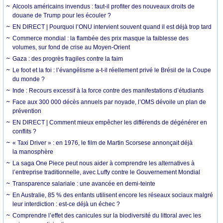
Alcools américains invendus : faut-il profiter des nouveaux droits de
douane de Trump pour les écouler ?
EN DIRECT | Pourquoi l’ONU intervient souvent quand il est déjà trop tard
Commerce mondial : la flambée des prix masque la faiblesse des
volumes, sur fond de crise au Moyen-Orient
Gaza : des progrès fragiles contre la faim
Le foot et la foi : l’évangélisme a-t-il réellement privé le Brésil de la Coupe
du monde ?
Inde : Recours excessif à la force contre des manifestations d’étudiants
Face aux 300 000 décès annuels par noyade, l’OMS dévoile un plan de
prévention
EN DIRECT | Comment mieux empêcher les différends de dégénérer en
conflits ?
« Taxi Driver » : en 1976, le film de Martin Scorsese annonçait déjà
la manosphère
La saga One Piece peut nous aider à comprendre les alternatives à
l’entreprise traditionnelle, avec Luffy contre le Gouvernement Mondial
Transparence salariale : une avancée en demi-teinte
En Australie, 85 % des enfants utilisent encore les réseaux sociaux malgré
leur interdiction : est-ce déjà un échec ?
Comprendre l’effet des canicules sur la biodiversité du littoral avec les