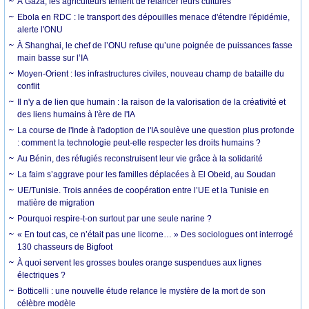
À Gaza, les agriculteurs tentent de relancer leurs cultures
Ebola en RDC : le transport des dépouilles menace d'étendre l'épidémie,
alerte l'ONU
À Shanghai, le chef de l’ONU refuse qu’une poignée de puissances fasse
main basse sur l’IA
Moyen-Orient : les infrastructures civiles, nouveau champ de bataille du
conflit
Il n'y a de lien que humain : la raison de la valorisation de la créativité et
des liens humains à l'ère de l'IA
La course de l'Inde à l'adoption de l'IA soulève une question plus profonde
: comment la technologie peut-elle respecter les droits humains ?
Au Bénin, des réfugiés reconstruisent leur vie grâce à la solidarité
La faim s’aggrave pour les familles déplacées à El Obeid, au Soudan
UE/Tunisie. Trois années de coopération entre l’UE et la Tunisie en
matière de migration
Pourquoi respire-t-on surtout par une seule narine ?
« En tout cas, ce n’était pas une licorne… » Des sociologues ont interrogé
130 chasseurs de Bigfoot
À quoi servent les grosses boules orange suspendues aux lignes
électriques ?
Botticelli : une nouvelle étude relance le mystère de la mort de son
célèbre modèle