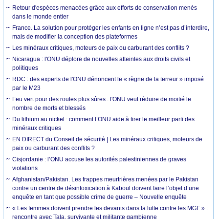
Retour d'espèces menacées grâce aux efforts de conservation menés
dans le monde entier
France. La solution pour protéger les enfants en ligne n’est pas d’interdire,
mais de modifier la conception des plateformes
Les minéraux critiques, moteurs de paix ou carburant des conflits ?
Nicaragua : l'ONU déplore de nouvelles atteintes aux droits civils et
politiques
RDC : des experts de l'ONU dénoncent le « règne de la terreur » imposé
par le M23
Feu vert pour des routes plus sûres : l'ONU veut réduire de moitié le
nombre de morts et blessés
Du lithium au nickel : comment l’ONU aide à tirer le meilleur parti des
minéraux critiques
EN DIRECT du Conseil de sécurité | Les minéraux critiques, moteurs de
paix ou carburant des conflits ?
Cisjordanie : l’ONU accuse les autorités palestiniennes de graves
violations
Afghanistan/Pakistan. Les frappes meurtrières menées par le Pakistan
contre un centre de désintoxication à Kaboul doivent faire l’objet d’une
enquête en tant que possible crime de guerre – Nouvelle enquête
« Les femmes doivent prendre les devants dans la lutte contre les MGF » :
rencontre avec Tala, survivante et militante gambienne