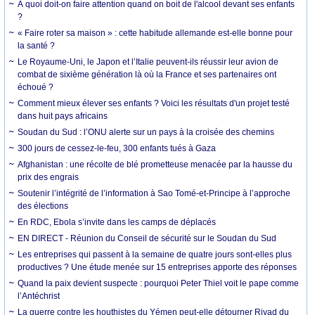
À quoi doit-on faire attention quand on boit de l'alcool devant ses enfants
?
« Faire roter sa maison » : cette habitude allemande est-elle bonne pour
la santé ?
Le Royaume-Uni, le Japon et l’Italie peuvent-ils réussir leur avion de
combat de sixième génération là où la France et ses partenaires ont
échoué ?
Comment mieux élever ses enfants ? Voici les résultats d'un projet testé
dans huit pays africains
Soudan du Sud : l’ONU alerte sur un pays à la croisée des chemins
300 jours de cessez-le-feu, 300 enfants tués à Gaza
Afghanistan : une récolte de blé prometteuse menacée par la hausse du
prix des engrais
Soutenir l’intégrité de l’information à Sao Tomé-et-Principe à l’approche
des élections
En RDC, Ebola s’invite dans les camps de déplacés
EN DIRECT - Réunion du Conseil de sécurité sur le Soudan du Sud
Les entreprises qui passent à la semaine de quatre jours sont-elles plus
productives ? Une étude menée sur 15 entreprises apporte des réponses
Quand la paix devient suspecte : pourquoi Peter Thiel voit le pape comme
l’Antéchrist
La guerre contre les houthistes du Yémen peut-elle détourner Riyad du