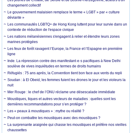
Les jeunes de Croatie, de Serbie et de Bosnie-Herzégovine, acteurs d'un
changement collectif
Le gouvernement malaisien remplace le terme « LGBT » par « culture
déviante »
Les communautés LGBTQ+ de Hong Kong luttent pour leur survie dans un
contexte de réduction de l'espace civique
Les nations mélanésiennes s'engagent à relier et étendre leurs zones
marines protégées
Les feux de forêt ravagent l’Europe, la France et l’Espagne en première
ligne
Inde. La répression contre des manifestant·e·s pacifiques à New Delhi
soulève de vives inquiétudes en termes de droits humains
Réfugiés : 75 ans après, la Convention tient bon face aux vents du repli
Soudan : à El Obeid, les femmes fuient les drones le jour et les violeurs la
nuit
Mer Rouge : le chef de l’ONU réclame une désescalade immédiate
Moustiques, tiques et autres vecteurs de maladies : quelles sont les
dernières recommandations pour s’en protéger ?
Les « peaux à moustiques » : mythe ou réalité ?
Peut-on combattre les moustiques avec des moustiques ?
La surprenante araignée qui chasse les moustiques et préfère nos vieilles
chaussettes