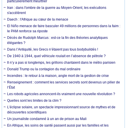
particulièrement meurtrier
Iran : dans l'ombre de la guerre au Moyen-Orient, les exécutions
s'accélèrent
Daech : l'Afrique au cœur de la menace
El Niño menace de faire basculer 49 millions de personnes dans la faim :
le PAM renforce sa riposte
Décès de Rudolph Marcus : est-ce la fin des théories analytiques
élégantes ?
Dans l’Antiquité, les Grecs n’étaient pas tous bodybuildés !
De 1940 à 1944, quel véhicule roulait en l’absence de pétrole ?
Il n’y a pas si longtemps, les grillons chantaient dans le métro parisien
Donald Trump ou la contagion du mal ordinaire
Incendies : le retour à la maison, angle mort de la gestion de crise
Renseignement : comment les services secrets sont devenus un pilier de
l’État
Les robots agricoles annoncent-ils vraiment une nouvelle révolution ?
Quelles sont les limites de la clim ?
L’éclipse solaire, un spectacle impressionnant source de mythes et de
découvertes scientifiques
Un journaliste condamné à un an de prison au Mali
En Afrique, les soins de santé passent aussi par les familles et les