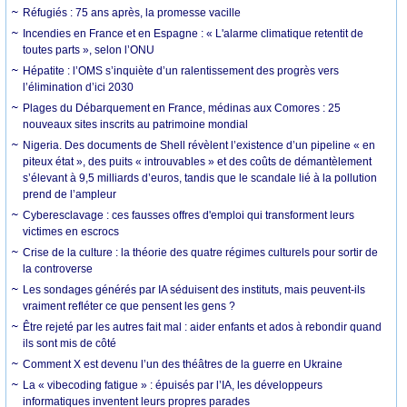
Réfugiés : 75 ans après, la promesse vacille
Incendies en France et en Espagne : « L'alarme climatique retentit de
toutes parts », selon l’ONU
Hépatite : l’OMS s’inquiète d’un ralentissement des progrès vers
l’élimination d’ici 2030
Plages du Débarquement en France, médinas aux Comores : 25
nouveaux sites inscrits au patrimoine mondial
Nigeria. Des documents de Shell révèlent l’existence d’un pipeline « en
piteux état », des puits « introuvables » et des coûts de démantèlement
s’élevant à 9,5 milliards d’euros, tandis que le scandale lié à la pollution
prend de l’ampleur
Cyberesclavage : ces fausses offres d'emploi qui transforment leurs
victimes en escrocs
Crise de la culture : la théorie des quatre régimes culturels pour sortir de
la controverse
Les sondages générés par IA séduisent des instituts, mais peuvent-ils
vraiment refléter ce que pensent les gens ?
Être rejeté par les autres fait mal : aider enfants et ados à rebondir quand
ils sont mis de côté
Comment X est devenu l’un des théâtres de la guerre en Ukraine
La « vibecoding fatigue » : épuisés par l’IA, les développeurs
informatiques inventent leurs propres parades