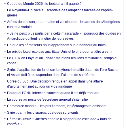
Coupe du Monde 2026 : le football a-t-il gagné ?
Le Royaume-Uni face au scandale des adoptions forcées de l’après-
guerre
Arêtes de poisson, quarantaine et vaccination : les armes des Aborigènes
contre la variole
« Je ne peux plus participer à cette mascarade » : pourquoi des guides en
Antarctique quittent le métier de leurs rêves
Ce que les dératiseurs nous apprennent sur le bonheur au travail
Le prix du bœuf explose aux États-Unis et le pire pourrait être à venir
Le CICR en Libye et au Tchad : maintenir les liens familiaux au temps du
conflit
Syrie. L’application de la loi sur la cybercriminalité datant de l’ère Bachar
el Assad doit être suspendue dans l’attente de sa réforme
Corée du Sud. Une décision rendue en appel dans une affaire
d’avortement met au jour un vide juridique
Pourquoi l’ONU intervient souvent quand il est déjà trop tard
La course au poste de Secrétaire général s'intensifie
Commerce mondial : les prix flambent, les échanges ralentissent
Syrie : parmi les disparus, quelques survivants
Détroit d'Ormuz : Guterres appelle à stopper une escalade « hors de
contrôle »