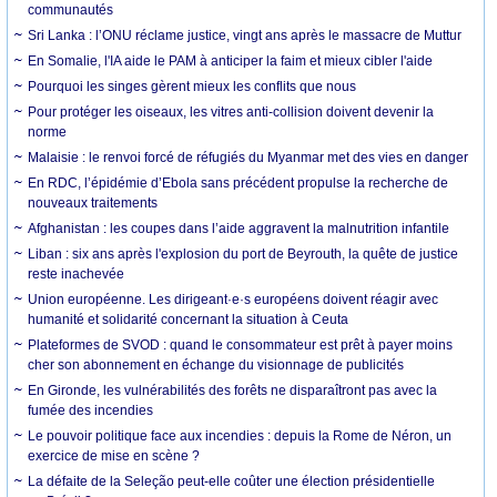
communautés
Sri Lanka : l’ONU réclame justice, vingt ans après le massacre de Muttur
En Somalie, l'IA aide le PAM à anticiper la faim et mieux cibler l'aide
Pourquoi les singes gèrent mieux les conflits que nous
Pour protéger les oiseaux, les vitres anti-collision doivent devenir la
norme
Malaisie : le renvoi forcé de réfugiés du Myanmar met des vies en danger
En RDC, l’épidémie d’Ebola sans précédent propulse la recherche de
nouveaux traitements
Afghanistan : les coupes dans l’aide aggravent la malnutrition infantile
Liban : six ans après l'explosion du port de Beyrouth, la quête de justice
reste inachevée
Union européenne. Les dirigeant·e·s européens doivent réagir avec
humanité et solidarité concernant la situation à Ceuta
Plateformes de SVOD : quand le consommateur est prêt à payer moins
cher son abonnement en échange du visionnage de publicités
En Gironde, les vulnérabilités des forêts ne disparaîtront pas avec la
fumée des incendies
Le pouvoir politique face aux incendies : depuis la Rome de Néron, un
exercice de mise en scène ?
La défaite de la Seleção peut-elle coûter une élection présidentielle