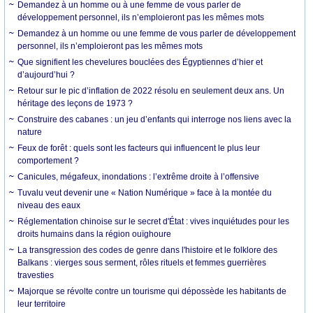
Demandez à un homme ou à une femme de vous parler de
développement personnel, ils n’emploieront pas les mêmes mots
Demandez à un homme ou une femme de vous parler de développement
personnel, ils n’emploieront pas les mêmes mots
Que signifient les chevelures bouclées des Égyptiennes d’hier et
d’aujourd’hui ?
Retour sur le pic d’inflation de 2022 résolu en seulement deux ans. Un
héritage des leçons de 1973 ?
Construire des cabanes : un jeu d’enfants qui interroge nos liens avec la
nature
Feux de forêt : quels sont les facteurs qui influencent le plus leur
comportement ?
Canicules, mégafeux, inondations : l’extrême droite à l’offensive
Tuvalu veut devenir une « Nation Numérique » face à la montée du
niveau des eaux
Réglementation chinoise sur le secret d'État : vives inquiétudes pour les
droits humains dans la région ouïghoure
La transgression des codes de genre dans l'histoire et le folklore des
Balkans : vierges sous serment, rôles rituels et femmes guerrières
travesties
Majorque se révolte contre un tourisme qui dépossède les habitants de
leur territoire