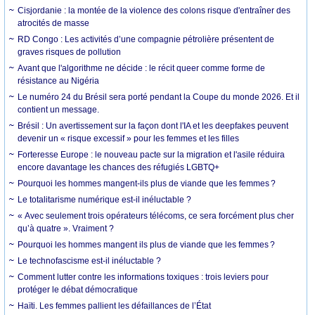
Cisjordanie : la montée de la violence des colons risque d'entraîner des
atrocités de masse
RD Congo : Les activités d’une compagnie pétrolière présentent de
graves risques de pollution
Avant que l'algorithme ne décide : le récit queer comme forme de
résistance au Nigéria
Le numéro 24 du Brésil sera porté pendant la Coupe du monde 2026. Et il
contient un message.
Brésil : Un avertissement sur la façon dont l'IA et les deepfakes peuvent
devenir un « risque excessif » pour les femmes et les filles
Forteresse Europe : le nouveau pacte sur la migration et l'asile réduira
encore davantage les chances des réfugiés LGBTQ+
Pourquoi les hommes mangent-ils plus de viande que les femmes ?
Le totalitarisme numérique est-il inéluctable ?
« Avec seulement trois opérateurs télécoms, ce sera forcément plus cher
qu’à quatre ». Vraiment ?
Pourquoi les hommes mangent ils plus de viande que les femmes ?
Le technofascisme est-il inéluctable ?
Comment lutter contre les informations toxiques : trois leviers pour
protéger le débat démocratique
Haïti. Les femmes pallient les défaillances de l’État