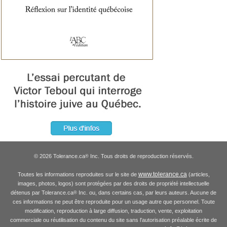
© 2026 Tolerance.ca
Inc. Tous droits de reproduction réservés.
®
www.tolerance.ca
Toutes les informations reproduites sur le site de
(articles,
images, photos, logos) sont protégées par des droits de propriété intellectuelle
détenus par Tolerance.ca
Inc. ou, dans certains cas, par leurs auteurs. Aucune de
®
ces informations ne peut être reproduite pour un usage autre que personnel. Toute
modification, reproduction à large diffusion, traduction, vente, exploitation
commerciale ou réutilisation du contenu du site sans l'autorisation préalable écrite de