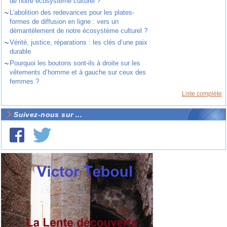
de notre écosystème culturel ?
~
L’abolition des redevances pour les plates-
formes de diffusion en ligne : vers un
démantèlement de notre écosystème culturel ?
~
Vérité, justice, réparations : les clés d’une paix
durable
~
Pourquoi les boutons sont-ils à droite sur les
vêtements d’homme et à gauche sur ceux des
femmes ?
Liste complète
Suivez-nous sur ...