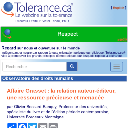
[
]
English
Directeur / Éditeur: Victor Teboul, Ph.D.
Regard
sur nous et ouverture sur le monde
Indépendant et neutre par rapport à toute orientation politique ou religieuse, Tolerance.ca
®
vise à promouvoir les grands principes démocratiques sur lesquels repose la tolérance.
Toggl
naviga
Observatoire des droits humains
Affaire Grasset : la relation auteur-éditeur,
une ressource précieuse et menacée
par Olivier Bessard-Banquy, Professeur des universités,
spécialiste du livre et de l'édition période contemporaine,
Université Bordeaux Montaigne
Partager
Facebook
Twitter
Email
Print