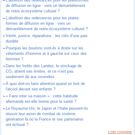
~
L’abolition des redevances pour les plateformes
de diffusion en ligne : vers un démantèlement
de notre écosystème culturel ?
~
L’abolition des redevances pour les plates-
formes de diffusion en ligne : vers un
démantèlement de notre écosystème culturel ?
~
Vérité, justice, réparations : les clés d’une paix
durable
~
Pourquoi les boutons sont-ils à droite sur les
vêtements d’homme et à gauche sur ceux des
femmes ?
~
Dans les forêts des Landes, le stockage de
CO₂ atteint ses limites, et ce n’est pas
seulement dû aux incendies
~
À quoi doit-on faire attention quand on boit de
l'alcool devant ses enfants ?
~
« Faire roter sa maison » : cette habitude
allemande est-elle bonne pour la santé ?
~
Le Royaume-Uni, le Japon et l’Italie peuvent-ils
réussir leur avion de combat de sixième
génération là où la France et ses partenaires
ont échoué ?
Liste complète