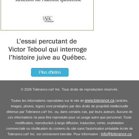
© 2026 Tolerance.ca
Inc. Tous droits de reproduction réservés.
®
www.tolerance.ca
Toutes les informations reproduites sur le site de
(articles,
images, photos, logos) sont protégées par des droits de propriété intellectuelle
détenus par Tolerance.ca
Inc. ou, dans certains cas, par leurs auteurs. Aucune de
®
ces informations ne peut être reproduite pour un usage autre que personnel. Toute
modification, reproduction à large diffusion, traduction, vente, exploitation
commerciale ou réutilisation du contenu du site sans l'autorisation préalable écrite de
info@tolerance.ca
Tolerance.ca
Inc. est strictement interdite. Pour information :
®