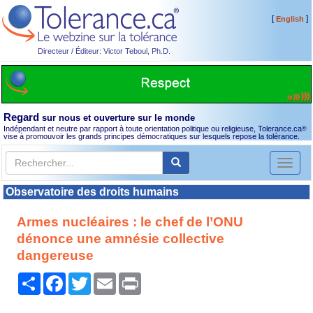
[
]
English
Directeur / Éditeur: Victor Teboul, Ph.D.
Regard
sur nous et ouverture sur le monde
Indépendant et neutre par rapport à toute orientation politique ou religieuse, Tolerance.ca
®
vise à promouvoir les grands principes démocratiques sur lesquels repose la tolérance.
Toggl
naviga
Observatoire des droits humains
Armes nucléaires : le chef de l’ONU
dénonce une amnésie collective
dangereuse
Partager
Facebook
Twitter
Email
Print