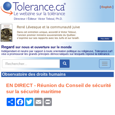
[
]
English
Directeur / Éditeur: Victor Teboul, Ph.D.
Regard
sur nous et ouverture sur le monde
Indépendant et neutre par rapport à toute orientation politique ou religieuse, Tolerance.ca
®
vise à promouvoir les grands principes démocratiques sur lesquels repose la tolérance.
Toggl
naviga
Observatoire des droits humains
EN DIRECT - Réunion du Conseil de sécurité
sur la sécurité maritime
Partager
Facebook
Twitter
Email
Print