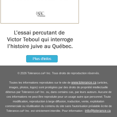
© 2026 Tolerance.ca
Inc. Tous droits de reproduction réservés.
®
www.tolerance.ca
Toutes les informations reproduites sur le site de
(articles,
images, photos, logos) sont protégées par des droits de propriété intellectuelle
détenus par Tolerance.ca
Inc. ou, dans certains cas, par leurs auteurs. Aucune de
®
ces informations ne peut être reproduite pour un usage autre que personnel. Toute
modification, reproduction à large diffusion, traduction, vente, exploitation
commerciale ou réutilisation du contenu du site sans l'autorisation préalable écrite de
info@tolerance.ca
Tolerance.ca
Inc. est strictement interdite. Pour information :
®