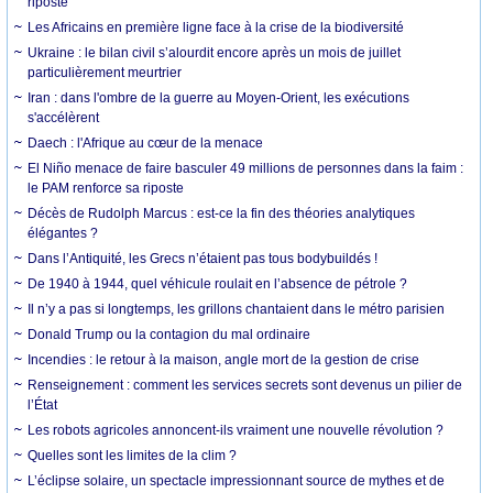
riposte
Les Africains en première ligne face à la crise de la biodiversité
Ukraine : le bilan civil s’alourdit encore après un mois de juillet
particulièrement meurtrier
Iran : dans l'ombre de la guerre au Moyen-Orient, les exécutions
s'accélèrent
Daech : l'Afrique au cœur de la menace
El Niño menace de faire basculer 49 millions de personnes dans la faim :
le PAM renforce sa riposte
Décès de Rudolph Marcus : est-ce la fin des théories analytiques
élégantes ?
Dans l’Antiquité, les Grecs n’étaient pas tous bodybuildés !
De 1940 à 1944, quel véhicule roulait en l’absence de pétrole ?
Il n’y a pas si longtemps, les grillons chantaient dans le métro parisien
Donald Trump ou la contagion du mal ordinaire
Incendies : le retour à la maison, angle mort de la gestion de crise
Renseignement : comment les services secrets sont devenus un pilier de
l’État
Les robots agricoles annoncent-ils vraiment une nouvelle révolution ?
Quelles sont les limites de la clim ?
L’éclipse solaire, un spectacle impressionnant source de mythes et de