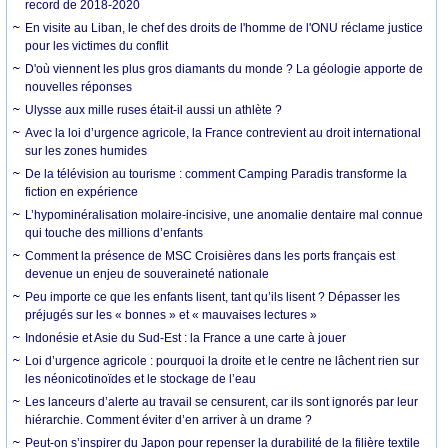
record de 2018-2020
En visite au Liban, le chef des droits de l'homme de l'ONU réclame justice
pour les victimes du conflit
D'où viennent les plus gros diamants du monde ? La géologie apporte de
nouvelles réponses
Ulysse aux mille ruses était-il aussi un athlète ?
Avec la loi d’urgence agricole, la France contrevient au droit international
sur les zones humides
De la télévision au tourisme : comment Camping Paradis transforme la
fiction en expérience
L’hypominéralisation molaire-incisive, une anomalie dentaire mal connue
qui touche des millions d’enfants
Comment la présence de MSC Croisières dans les ports français est
devenue un enjeu de souveraineté nationale
Peu importe ce que les enfants lisent, tant qu’ils lisent ? Dépasser les
préjugés sur les « bonnes » et « mauvaises lectures »
Indonésie et Asie du Sud-Est : la France a une carte à jouer
Loi d’urgence agricole : pourquoi la droite et le centre ne lâchent rien sur
les néonicotinoïdes et le stockage de l’eau
Les lanceurs d’alerte au travail se censurent, car ils sont ignorés par leur
hiérarchie. Comment éviter d’en arriver à un drame ?
Peut-on s’inspirer du Japon pour repenser la durabilité de la filière textile