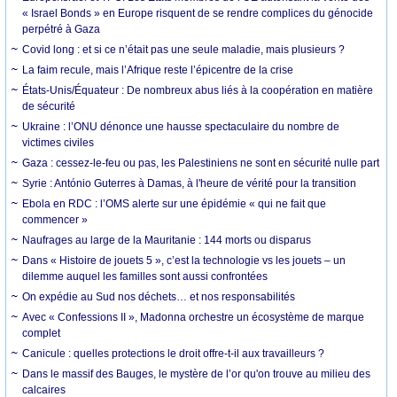
« Israel Bonds » en Europe risquent de se rendre complices du génocide
perpétré à Gaza
Covid long : et si ce n’était pas une seule maladie, mais plusieurs ?
La faim recule, mais l’Afrique reste l’épicentre de la crise
États-Unis/Équateur : De nombreux abus liés à la coopération en matière
de sécurité
Ukraine : l’ONU dénonce une hausse spectaculaire du nombre de
victimes civiles
Gaza : cessez-le-feu ou pas, les Palestiniens ne sont en sécurité nulle part
Syrie : António Guterres à Damas, à l'heure de vérité pour la transition
Ebola en RDC : l’OMS alerte sur une épidémie « qui ne fait que
commencer »
Naufrages au large de la Mauritanie : 144 morts ou disparus
Dans « Histoire de jouets 5 », c’est la technologie vs les jouets – un
dilemme auquel les familles sont aussi confrontées
On expédie au Sud nos déchets… et nos responsabilités
Avec « Confessions II », Madonna orchestre un écosystème de marque
complet
Canicule : quelles protections le droit offre-t-il aux travailleurs ?
Dans le massif des Bauges, le mystère de l’or qu'on trouve au milieu des
calcaires