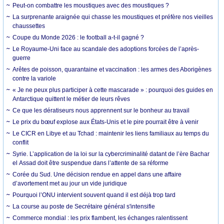
Peut-on combattre les moustiques avec des moustiques ?
La surprenante araignée qui chasse les moustiques et préfère nos vieilles
chaussettes
Coupe du Monde 2026 : le football a-t-il gagné ?
Le Royaume-Uni face au scandale des adoptions forcées de l’après-
guerre
Arêtes de poisson, quarantaine et vaccination : les armes des Aborigènes
contre la variole
« Je ne peux plus participer à cette mascarade » : pourquoi des guides en
Antarctique quittent le métier de leurs rêves
Ce que les dératiseurs nous apprennent sur le bonheur au travail
Le prix du bœuf explose aux États-Unis et le pire pourrait être à venir
Le CICR en Libye et au Tchad : maintenir les liens familiaux au temps du
conflit
Syrie. L’application de la loi sur la cybercriminalité datant de l’ère Bachar
el Assad doit être suspendue dans l’attente de sa réforme
Corée du Sud. Une décision rendue en appel dans une affaire
d’avortement met au jour un vide juridique
Pourquoi l’ONU intervient souvent quand il est déjà trop tard
La course au poste de Secrétaire général s'intensifie
Commerce mondial : les prix flambent, les échanges ralentissent