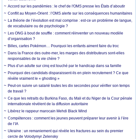
Accord sur les pandémies : le chef de l'OMS presse les États d’aboutir
Conflit au Moyen-Orient : l’OMS alerte sur les conséquences humanitaires
La théorie de l’évolution est mal comprise : est-ce un problème de langue,
de vocabulaire ou de psychologie ?
Les ONG à bout de souffle : comment réinventer un nouveau modèle
d’organisation ?
Billes, cartes Pokémon… Pourquoi les enfants aiment faire du troc
Dans la France des outre-mer, les marges des distributeurs sont-elles
responsables de la vie chère ?
Plus d’un adulte sur cinq est touché par le handicap dans sa famille
Pourquoi des candidats disparaissent-ils en plein recrutement ? Ce que
révèle vraiment le « ghosting »
Peut-on suivre un salarié toutes les dix secondes pour vérifier son temps
de travail ?
Ce que les retraits du Burkina Faso, du Mali et du Niger de la Cour pénale
internationale révèlent de la diffusion autoritaire
Libérez le rappeur marocain Mehdi Black Wind
Compétences : comment les jeunes peuvent préparer leur avenir à l’ère
de l’IA
Ukraine : un remaniement qui révèle les fractures au sein du premier
cercle de Volodymyr Zelensky