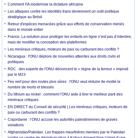
Comment l'IA modernise la dictature africaine
Les attaques contre les identités trans deviennent un outil politique
stratégique au Brésil
Retour d'espèces menacées grâce aux efforts de conservation menés
dans le monde entier
France. La solution pour protéger les enfants en ligne n’est pas d’interdire,
mais de modifier la conception des plateformes
Les minéraux critiques, moteurs de paix ou carburant des conflits ?
Nicaragua : l'ONU déplore de nouvelles atteintes aux droits civils et
politiques
RDC : des experts de l'ONU dénoncent le « règne de la terreur » imposé
par le M23
Feu vert pour des routes plus sûres : l'ONU veut réduire de moitié le
nombre de morts et blessés
Du lithium au nickel : comment l’ONU aide à tirer le meilleur parti des
minéraux critiques
EN DIRECT du Conseil de sécurité | Les minéraux critiques, moteurs de
paix ou carburant des conflits ?
Cisjordanie : l’ONU accuse les autorités palestiniennes de graves
violations
Afghanistan/Pakistan. Les frappes meurtrières menées par le Pakistan
contre un centre de désintoxication à Kaboul doivent faire l’objet d’une