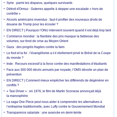
Syrie : parmi les disparus, quelques survivants
Détroit d'Ormuz : Guterres appelle à stopper une escalade « hors de
contrôle »
Alcools américains invendus : faut-il profiter des nouveaux droits de
douane de Trump pour les écouler ?
EN DIRECT | Pourquoi l’ONU intervient souvent quand il est déjà trop tard
Commerce mondial : la flambée des prix masque la faiblesse des
volumes, sur fond de crise au Moyen-Orient
Gaza : des progrès fragiles contre la faim
Le foot et la foi : l’évangélisme a-t-il réellement privé le Brésil de la Coupe
du monde ?
Inde : Recours excessif à la force contre des manifestations d’étudiants
Face aux 300 000 décès annuels par noyade, l’OMS dévoile un plan de
prévention
EN DIRECT | Comment mieux empêcher les différends de dégénérer en
conflits ?
« Taxi Driver » : en 1976, le film de Martin Scorsese annonçait déjà
la manosphère
La saga One Piece peut nous aider à comprendre les alternatives à
l’entreprise traditionnelle, avec Luffy contre le Gouvernement Mondial
Transparence salariale : une avancée en demi-teinte