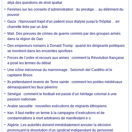
déjà des questions de droit spatial
Femmes sur les conseils d’administration : du prestige… au détriment du
pouvoir
Gaza : l'éprouvant trajet d'un patient sous dialyse jusqu'à l'hôpital… en
charrette tirée par un âne
Mali. Des preuves de crimes de guerre commis par des groupes armés
dans la région de Gao
Des empereurs romains à Donald Trump : quand les dirigeants politiques
se montrent dans les enceintes sportives
Forces de l’ordre et recours aux armes : comment la Révolution française
a posé les termes du débat
Une icône méconnue du marronnage : Selomoh del Castilho et le
capitaine Broos
Ils prétendaient revenir de Terre sainte : comment les poètes médiévaux
démasquaient les faux pèlerins
Sénégal : comment le football est passé d’un héritage colonial à une
passion nationale
Arabie saoudite : nouvelles exécutions de migrants éthiopiens
Iran. Il faut mettre un terme à la campagne d’exécutions et de
condamnations à mort arbitraires de manifestant·e·s
Algérie. Les autorités doivent immédiatement annuler la décision
prononçant la dissolution d’un syndicat indépendant du personnel