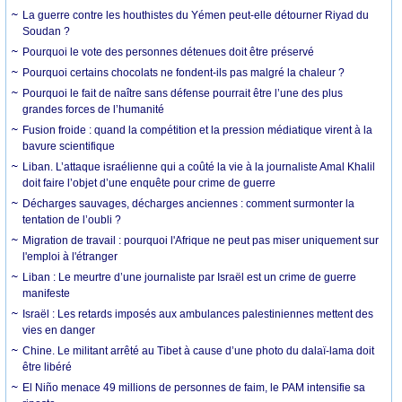
La guerre contre les houthistes du Yémen peut-elle détourner Riyad du
Soudan ?
Pourquoi le vote des personnes détenues doit être préservé
Pourquoi certains chocolats ne fondent-ils pas malgré la chaleur ?
Pourquoi le fait de naître sans défense pourrait être l’une des plus
grandes forces de l’humanité
Fusion froide : quand la compétition et la pression médiatique virent à la
bavure scientifique
Liban. L’attaque israélienne qui a coûté la vie à la journaliste Amal Khalil
doit faire l’objet d’une enquête pour crime de guerre
Décharges sauvages, décharges anciennes : comment surmonter la
tentation de l’oubli ?
Migration de travail : pourquoi l'Afrique ne peut pas miser uniquement sur
l'emploi à l'étranger
Liban : Le meurtre d’une journaliste par Israël est un crime de guerre
manifeste
Israël : Les retards imposés aux ambulances palestiniennes mettent des
vies en danger
Chine. Le militant arrêté au Tibet à cause d’une photo du dalaï-lama doit
être libéré
El Niño menace 49 millions de personnes de faim, le PAM intensifie sa