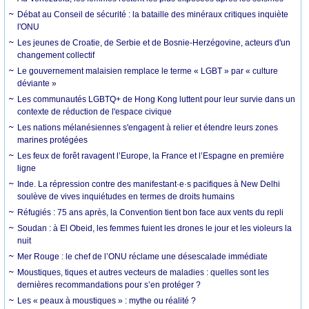
Débat au Conseil de sécurité : la bataille des minéraux critiques inquiète
l'ONU
Les jeunes de Croatie, de Serbie et de Bosnie-Herzégovine, acteurs d'un
changement collectif
Le gouvernement malaisien remplace le terme « LGBT » par « culture
déviante »
Les communautés LGBTQ+ de Hong Kong luttent pour leur survie dans un
contexte de réduction de l'espace civique
Les nations mélanésiennes s'engagent à relier et étendre leurs zones
marines protégées
Les feux de forêt ravagent l’Europe, la France et l’Espagne en première
ligne
Inde. La répression contre des manifestant·e·s pacifiques à New Delhi
soulève de vives inquiétudes en termes de droits humains
Réfugiés : 75 ans après, la Convention tient bon face aux vents du repli
Soudan : à El Obeid, les femmes fuient les drones le jour et les violeurs la
nuit
Mer Rouge : le chef de l’ONU réclame une désescalade immédiate
Moustiques, tiques et autres vecteurs de maladies : quelles sont les
dernières recommandations pour s’en protéger ?
Les « peaux à moustiques » : mythe ou réalité ?