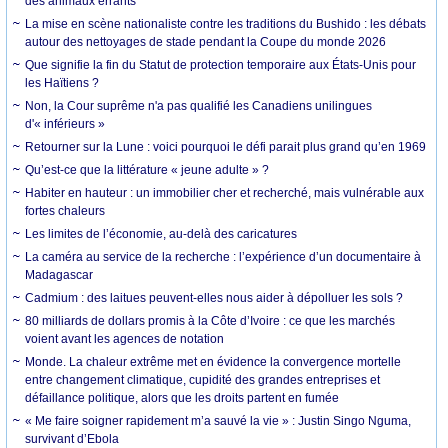
des animaux errants
La mise en scène nationaliste contre les traditions du Bushido : les débats
autour des nettoyages de stade pendant la Coupe du monde 2026
Que signifie la fin du Statut de protection temporaire aux États-Unis pour
les Haïtiens ?
Non, la Cour suprême n'a pas qualifié les Canadiens unilingues
d'« inférieurs »
Retourner sur la Lune : voici pourquoi le défi parait plus grand qu’en 1969
Qu’est-ce que la littérature « jeune adulte » ?
Habiter en hauteur : un immobilier cher et recherché, mais vulnérable aux
fortes chaleurs
Les limites de l’économie, au-delà des caricatures
La caméra au service de la recherche : l’expérience d’un documentaire à
Madagascar
Cadmium : des laitues peuvent-elles nous aider à dépolluer les sols ?
80 milliards de dollars promis à la Côte d’Ivoire : ce que les marchés
voient avant les agences de notation
Monde. La chaleur extrême met en évidence la convergence mortelle
entre changement climatique, cupidité des grandes entreprises et
défaillance politique, alors que les droits partent en fumée
« Me faire soigner rapidement m’a sauvé la vie » : Justin Singo Nguma,
survivant d’Ebola