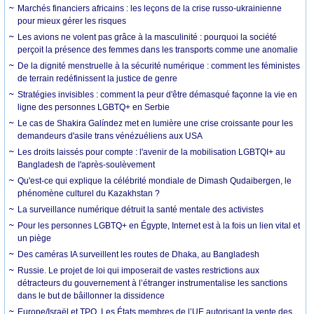
Marchés financiers africains : les leçons de la crise russo-ukrainienne
pour mieux gérer les risques
Les avions ne volent pas grâce à la masculinité : pourquoi la société
perçoit la présence des femmes dans les transports comme une anomalie
De la dignité menstruelle à la sécurité numérique : comment les féministes
de terrain redéfinissent la justice de genre
Stratégies invisibles : comment la peur d'être démasqué façonne la vie en
ligne des personnes LGBTQ+ en Serbie
Le cas de Shakira Galíndez met en lumière une crise croissante pour les
demandeurs d'asile trans vénézuéliens aux USA
Les droits laissés pour compte : l'avenir de la mobilisation LGBTQI+ au
Bangladesh de l'après-soulèvement
Qu'est-ce qui explique la célébrité mondiale de Dimash Qudaibergen, le
phénomène culturel du Kazakhstan ?
La surveillance numérique détruit la santé mentale des activistes
Pour les personnes LGBTQ+ en Égypte, Internet est à la fois un lien vital et
un piège
Des caméras IA surveillent les routes de Dhaka, au Bangladesh
Russie. Le projet de loi qui imposerait de vastes restrictions aux
détracteurs du gouvernement à l’étranger instrumentalise les sanctions
dans le but de bâillonner la dissidence
Europe/Israël et TPO. Les États membres de l’UE autorisant la vente des