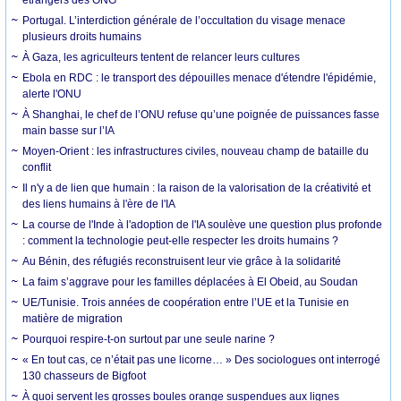
Portugal. L’interdiction générale de l’occultation du visage menace
plusieurs droits humains
À Gaza, les agriculteurs tentent de relancer leurs cultures
Ebola en RDC : le transport des dépouilles menace d'étendre l'épidémie,
alerte l'ONU
À Shanghai, le chef de l’ONU refuse qu’une poignée de puissances fasse
main basse sur l’IA
Moyen-Orient : les infrastructures civiles, nouveau champ de bataille du
conflit
Il n'y a de lien que humain : la raison de la valorisation de la créativité et
des liens humains à l'ère de l'IA
La course de l'Inde à l'adoption de l'IA soulève une question plus profonde
: comment la technologie peut-elle respecter les droits humains ?
Au Bénin, des réfugiés reconstruisent leur vie grâce à la solidarité
La faim s’aggrave pour les familles déplacées à El Obeid, au Soudan
UE/Tunisie. Trois années de coopération entre l’UE et la Tunisie en
matière de migration
Pourquoi respire-t-on surtout par une seule narine ?
« En tout cas, ce n’était pas une licorne… » Des sociologues ont interrogé
130 chasseurs de Bigfoot
À quoi servent les grosses boules orange suspendues aux lignes