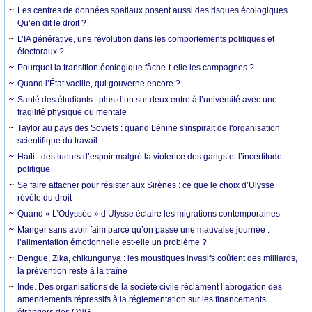
Les centres de données spatiaux posent aussi des risques écologiques.
Qu’en dit le droit ?
L’IA générative, une révolution dans les comportements politiques et
électoraux ?
Pourquoi la transition écologique fâche-t-elle les campagnes ?
Quand l’État vacille, qui gouverne encore ?
Santé des étudiants : plus d’un sur deux entre à l’université avec une
fragilité physique ou mentale
Taylor au pays des Soviets : quand Lénine s'inspirait de l'organisation
scientifique du travail
Haïti : des lueurs d’espoir malgré la violence des gangs et l’incertitude
politique
Se faire attacher pour résister aux Sirènes : ce que le choix d’Ulysse
révèle du droit
Quand « L’Odyssée » d’Ulysse éclaire les migrations contemporaines
Manger sans avoir faim parce qu’on passe une mauvaise journée :
l’alimentation émotionnelle est-elle un problème ?
Dengue, Zika, chikungunya : les moustiques invasifs coûtent des milliards,
la prévention reste à la traîne
Inde. Des organisations de la société civile réclament l’abrogation des
amendements répressifs à la réglementation sur les financements
étrangers des ONG