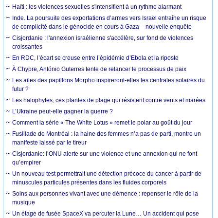
Haïti : les violences sexuelles s'intensifient à un rythme alarmant
Inde. La poursuite des exportations d’armes vers Israël entraîne un risque
de complicité dans le génocide en cours à Gaza – nouvelle enquête
Cisjordanie : l'annexion israélienne s'accélère, sur fond de violences
croissantes
En RDC, l’écart se creuse entre l’épidémie d’Ebola et la riposte
À Chypre, António Guterres tente de relancer le processus de paix
Les ailes des papillons Morpho inspireront-elles les centrales solaires du
futur ?
Les halophytes, ces plantes de plage qui résistent contre vents et marées
L’Ukraine peut-elle gagner la guerre ?
Comment la série « The White Lotus » remet le polar au goût du jour
Fusillade de Montréal : la haine des femmes n’a pas de parti, montre un
manifeste laissé par le tireur
Cisjordanie: l’ONU alerte sur une violence et une annexion qui ne font
qu’empirer
Un nouveau test permettrait une détection précoce du cancer à partir de
minuscules particules présentes dans les fluides corporels
Soins aux personnes vivant avec une démence : repenser le rôle de la
musique
Un étage de fusée SpaceX va percuter la Lune… Un accident qui pose