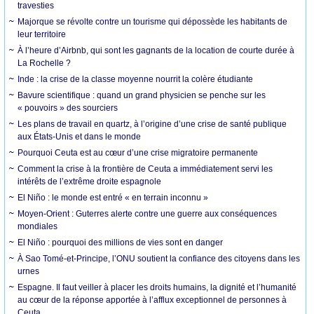
travesties
Majorque se révolte contre un tourisme qui dépossède les habitants de
leur territoire
À l’heure d’Airbnb, qui sont les gagnants de la location de courte durée à
La Rochelle ?
Inde : la crise de la classe moyenne nourrit la colère étudiante
Bavure scientifique : quand un grand physicien se penche sur les
« pouvoirs » des sourciers
Les plans de travail en quartz, à l’origine d’une crise de santé publique
aux États-Unis et dans le monde
Pourquoi Ceuta est au cœur d’une crise migratoire permanente
Comment la crise à la frontière de Ceuta a immédiatement servi les
intérêts de l’extrême droite espagnole
El Niño : le monde est entré « en terrain inconnu »
Moyen-Orient : Guterres alerte contre une guerre aux conséquences
mondiales
El Niño : pourquoi des millions de vies sont en danger
À Sao Tomé-et-Principe, l’ONU soutient la confiance des citoyens dans les
urnes
Espagne. Il faut veiller à placer les droits humains, la dignité et l’humanité
au cœur de la réponse apportée à l’afflux exceptionnel de personnes à
Ceuta