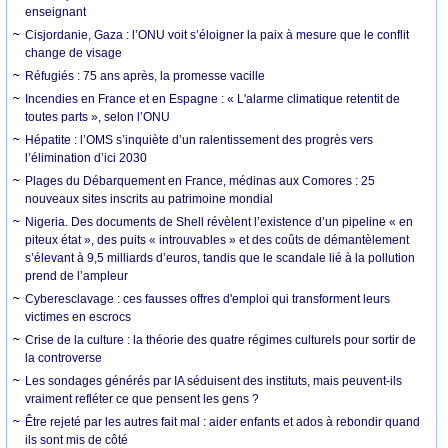
enseignant
Cisjordanie, Gaza : l’ONU voit s’éloigner la paix à mesure que le conflit
change de visage
Réfugiés : 75 ans après, la promesse vacille
Incendies en France et en Espagne : « L'alarme climatique retentit de
toutes parts », selon l’ONU
Hépatite : l’OMS s’inquiète d’un ralentissement des progrès vers
l’élimination d’ici 2030
Plages du Débarquement en France, médinas aux Comores : 25
nouveaux sites inscrits au patrimoine mondial
Nigeria. Des documents de Shell révèlent l’existence d’un pipeline « en
piteux état », des puits « introuvables » et des coûts de démantèlement
s’élevant à 9,5 milliards d’euros, tandis que le scandale lié à la pollution
prend de l’ampleur
Cyberesclavage : ces fausses offres d'emploi qui transforment leurs
victimes en escrocs
Crise de la culture : la théorie des quatre régimes culturels pour sortir de
la controverse
Les sondages générés par IA séduisent des instituts, mais peuvent-ils
vraiment refléter ce que pensent les gens ?
Être rejeté par les autres fait mal : aider enfants et ados à rebondir quand
ils sont mis de côté