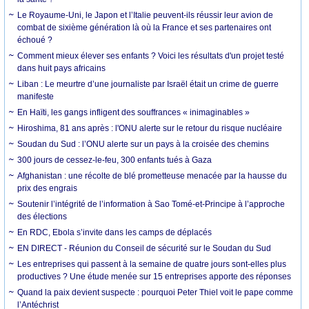
Le Royaume-Uni, le Japon et l’Italie peuvent-ils réussir leur avion de
combat de sixième génération là où la France et ses partenaires ont
échoué ?
Comment mieux élever ses enfants ? Voici les résultats d'un projet testé
dans huit pays africains
Liban : Le meurtre d’une journaliste par Israël était un crime de guerre
manifeste
En Haïti, les gangs infligent des souffrances « inimaginables »
Hiroshima, 81 ans après : l'ONU alerte sur le retour du risque nucléaire
Soudan du Sud : l’ONU alerte sur un pays à la croisée des chemins
300 jours de cessez-le-feu, 300 enfants tués à Gaza
Afghanistan : une récolte de blé prometteuse menacée par la hausse du
prix des engrais
Soutenir l’intégrité de l’information à Sao Tomé-et-Principe à l’approche
des élections
En RDC, Ebola s’invite dans les camps de déplacés
EN DIRECT - Réunion du Conseil de sécurité sur le Soudan du Sud
Les entreprises qui passent à la semaine de quatre jours sont-elles plus
productives ? Une étude menée sur 15 entreprises apporte des réponses
Quand la paix devient suspecte : pourquoi Peter Thiel voit le pape comme
l’Antéchrist