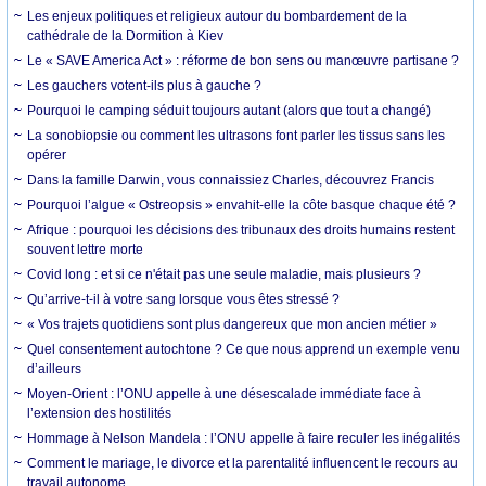
Les enjeux politiques et religieux autour du bombardement de la
cathédrale de la Dormition à Kiev
Le « SAVE America Act » : réforme de bon sens ou manœuvre partisane ?
Les gauchers votent-ils plus à gauche ?
Pourquoi le camping séduit toujours autant (alors que tout a changé)
La sonobiopsie ou comment les ultrasons font parler les tissus sans les
opérer
Dans la famille Darwin, vous connaissiez Charles, découvrez Francis
Pourquoi l’algue « Ostreopsis » envahit-elle la côte basque chaque été ?
Afrique : pourquoi les décisions des tribunaux des droits humains restent
souvent lettre morte
Covid long : et si ce n'était pas une seule maladie, mais plusieurs ?
Qu’arrive-t-il à votre sang lorsque vous êtes stressé ?
« Vos trajets quotidiens sont plus dangereux que mon ancien métier »
Quel consentement autochtone ? Ce que nous apprend un exemple venu
d’ailleurs
Moyen-Orient : l’ONU appelle à une désescalade immédiate face à
l’extension des hostilités
Hommage à Nelson Mandela : l’ONU appelle à faire reculer les inégalités
Comment le mariage, le divorce et la parentalité influencent le recours au
travail autonome