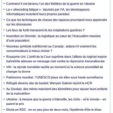
Comment X est devenu l’un des théâtres de la guerre en Ukraine
La « vibecoding fatigue » : épuisés par l’IA, les développeurs
informatiques inventent leurs propres parades
Ce que les techniques de chasse des rapaces pourraient nous apprendre
sur les dinosaures
Les feux de forêt menacent-ils les installations gazières ?
Incendies en Gironde : la logistique au cœur de l’évacuation massive
d’une population
Nouveau symbole nutritionnel au Canada : aidera-t-il vraiment les
consommateurs à mieux choisir ?
Royaume-Uni. L’arrêt de la Cour suprême dans l’affaire du logiciel espion
bahreïnite adresse un message clair contre la répression transnationale
VIH : la riposte mondiale vacille au moment où la science promettait de
changer la donne
Patrimoine mondial : l’UNESCO place six sites sous haute surveillance
Réfugié devenu star du basket, Wenyen Gabriel rejoint le HCR
Au Soudan, des mères marchent des kilomètres pour sauver leurs enfants
de la malnutrition
Ukraine : à mesure que la guerre s’intensifie, les civils – et le monde – en
paient le prix
Ebola en RDC : en un peu plus de deux mois, l'épidémie frôle le bilan