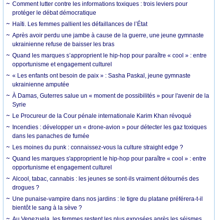
Comment lutter contre les informations toxiques : trois leviers pour
protéger le débat démocratique
Haïti. Les femmes pallient les défaillances de l’État
Après avoir perdu une jambe à cause de la guerre, une jeune gymnaste
ukrainienne refuse de baisser les bras
Quand les marques s’approprient le hip-hop pour paraître « cool » : entre
opportunisme et engagement culturel
« Les enfants ont besoin de paix » : Sasha Paskal, jeune gymnaste
ukrainienne amputée
À Damas, Guterres salue un « moment de possibilités » pour l'avenir de la
Syrie
Le Procureur de la Cour pénale internationale Karim Khan révoqué
Incendies : développer un « drone-avion » pour détecter les gaz toxiques
dans les panaches de fumée
Les moines du punk : connaissez-vous la culture straight edge ?
Quand les marques s'approprient le hip-hop pour paraître « cool » : entre
opportunisme et engagement culturel
Alcool, tabac, cannabis : les jeunes se sont-ils vraiment détournés des
drogues ?
Une punaise-vampire dans nos jardins : le tigre du platane préférera-t-il
bientôt le sang à la sève ?
Au Venezuela, les femmes restent les plus exposées après les séismes