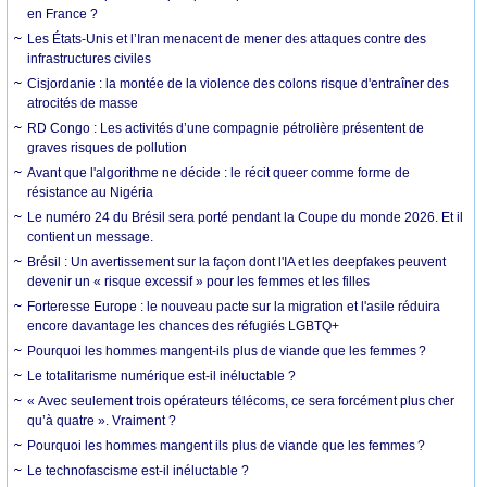
en France ?
Les États-Unis et l’Iran menacent de mener des attaques contre des
infrastructures civiles
Cisjordanie : la montée de la violence des colons risque d'entraîner des
atrocités de masse
RD Congo : Les activités d’une compagnie pétrolière présentent de
graves risques de pollution
Avant que l'algorithme ne décide : le récit queer comme forme de
résistance au Nigéria
Le numéro 24 du Brésil sera porté pendant la Coupe du monde 2026. Et il
contient un message.
Brésil : Un avertissement sur la façon dont l'IA et les deepfakes peuvent
devenir un « risque excessif » pour les femmes et les filles
Forteresse Europe : le nouveau pacte sur la migration et l'asile réduira
encore davantage les chances des réfugiés LGBTQ+
Pourquoi les hommes mangent-ils plus de viande que les femmes ?
Le totalitarisme numérique est-il inéluctable ?
« Avec seulement trois opérateurs télécoms, ce sera forcément plus cher
qu’à quatre ». Vraiment ?
Pourquoi les hommes mangent ils plus de viande que les femmes ?
Le technofascisme est-il inéluctable ?