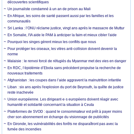
découvertes scientifiques
Un journaliste condamné à un an de prison au Mali
En Afrique, les soins de santé passent aussi par les familles et les
communautés
Sri Lanka : l’ONU réclame justice, vingt ans après le massacre de Muttur
En Somalie, l'IA aide le PAM à anticiper la faim et mieux cibler l'aide
Pourquoi les singes gèrent mieux les conflits que nous
Pour protéger les oiseaux, les vitres anti-collision doivent devenir la
norme
Malaisie : le renvoi forcé de réfugiés du Myanmar met des vies en danger
En RDC, l’épidémie d’Ebola sans précédent propulse la recherche de
nouveaux traitements
Afghanistan : les coupes dans l’aide aggravent la malnutrition infantile
Liban : six ans après l'explosion du port de Beyrouth, la quête de justice
reste inachevée
Union européenne. Les dirigeant·e·s européens doivent réagir avec
humanité et solidarité concernant la situation à Ceuta
Plateformes de SVOD : quand le consommateur est prêt à payer moins
cher son abonnement en échange du visionnage de publicités
En Gironde, les vulnérabilités des forêts ne disparaîtront pas avec la
fumée des incendies