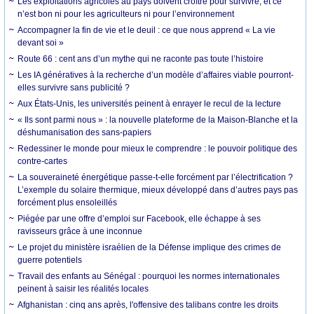
Les exploitations agricoles au pays doivent croître pour survivre, et ce
n’est bon ni pour les agriculteurs ni pour l’environnement
Accompagner la fin de vie et le deuil : ce que nous apprend « La vie
devant soi »
Route 66 : cent ans d’un mythe qui ne raconte pas toute l’histoire
Les IA génératives à la recherche d’un modèle d’affaires viable pourront-
elles survivre sans publicité ?
Aux États-Unis, les universités peinent à enrayer le recul de la lecture
« Ils sont parmi nous » : la nouvelle plateforme de la Maison-Blanche et la
déshumanisation des sans-papiers
Redessiner le monde pour mieux le comprendre : le pouvoir politique des
contre-cartes
La souveraineté énergétique passe-t-elle forcément par l’électrification ?
L’exemple du solaire thermique, mieux développé dans d’autres pays pas
forcément plus ensoleillés
Piégée par une offre d’emploi sur Facebook, elle échappe à ses
ravisseurs grâce à une inconnue
Le projet du ministère israélien de la Défense implique des crimes de
guerre potentiels
Travail des enfants au Sénégal : pourquoi les normes internationales
peinent à saisir les réalités locales
Afghanistan : cinq ans après, l'offensive des talibans contre les droits