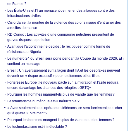
en France ?
Les États-Unis et l’Iran menacent de mener des attaques contre des
infrastructures civiles
Cisjordanie : la montée de la violence des colons risque d'entraîner des
atrocités de masse
RD Congo : Les activités d’une compagnie pétrolière présentent de
graves risques de pollution
Avant que l'algorithme ne décide : le récit queer comme forme de
résistance au Nigéria
Le numéro 24 du Brésil sera porté pendant la Coupe du monde 2026. Et il
contient un message.
Brésil : Un avertissement sur la façon dont l'IA et les deepfakes peuvent
devenir un « risque excessif » pour les femmes et les filles
Forteresse Europe : le nouveau pacte sur la migration et l'asile réduira
encore davantage les chances des réfugiés LGBTQ+
Pourquoi les hommes mangent-ils plus de viande que les femmes ?
Le totalitarisme numérique est-il inéluctable ?
« Avec seulement trois opérateurs télécoms, ce sera forcément plus cher
qu’à quatre ». Vraiment ?
Pourquoi les hommes mangent ils plus de viande que les femmes ?
Le technofascisme est-il inéluctable ?