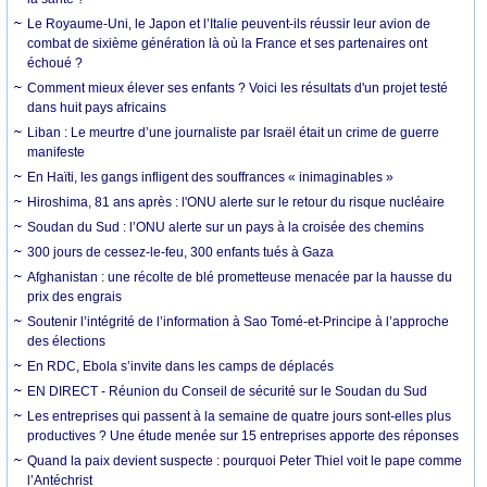
Le Royaume-Uni, le Japon et l’Italie peuvent-ils réussir leur avion de
combat de sixième génération là où la France et ses partenaires ont
échoué ?
Comment mieux élever ses enfants ? Voici les résultats d'un projet testé
dans huit pays africains
Liban : Le meurtre d’une journaliste par Israël était un crime de guerre
manifeste
En Haïti, les gangs infligent des souffrances « inimaginables »
Hiroshima, 81 ans après : l'ONU alerte sur le retour du risque nucléaire
Soudan du Sud : l’ONU alerte sur un pays à la croisée des chemins
300 jours de cessez-le-feu, 300 enfants tués à Gaza
Afghanistan : une récolte de blé prometteuse menacée par la hausse du
prix des engrais
Soutenir l’intégrité de l’information à Sao Tomé-et-Principe à l’approche
des élections
En RDC, Ebola s’invite dans les camps de déplacés
EN DIRECT - Réunion du Conseil de sécurité sur le Soudan du Sud
Les entreprises qui passent à la semaine de quatre jours sont-elles plus
productives ? Une étude menée sur 15 entreprises apporte des réponses
Quand la paix devient suspecte : pourquoi Peter Thiel voit le pape comme
l’Antéchrist