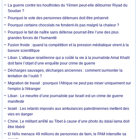
La guerre contre les houthistes du Yémen peut-elle détourner Riyad du
Soudan ?
Pourquoi le vote des personnes détenues doit être préservé
Pourquoi certains chocolats ne fondent-ils pas malgré la chaleur ?
Pourquoi le fait de naître sans défense pourrait être l’une des plus
grandes forces de l’humanité
Fusion froide : quand la compétition et la pression médiatique virent à la
bavure scientifique
Liban. L’attaque israélienne qui a coûté la vie à la journaliste Amal Khalil
doit faire l’objet d’une enquête pour crime de guerre
Décharges sauvages, décharges anciennes : comment surmonter la
tentation de l’oubli ?
Migration de travail : pourquoi l'Afrique ne peut pas miser uniquement sur
l'emploi à l'étranger
Liban : Le meurtre d’une journaliste par Israël est un crime de guerre
manifeste
Israël : Les retards imposés aux ambulances palestiniennes mettent des
vies en danger
Chine. Le militant arrêté au Tibet à cause d’une photo du dalaï-lama doit
être libéré
El Niño menace 49 millions de personnes de faim, le PAM intensifie sa