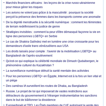
Marchés financiers africains : les leçons de la crise russo-ukrainienne
pour mieux gérer les risques
Les avions ne volent pas grâce à la masculinité : pourquoi la société
perçoit la présence des femmes dans les transports comme une anomalie
De la dignité menstruelle à la sécurité numérique : comment les féministes
de terrain redéfinissent la justice de genre
Stratégies invisibles : comment la peur d'être démasqué façonne la vie en
ligne des personnes LGBTQ+ en Serbie
Le cas de Shakira Galíndez met en lumière une crise croissante pour les
demandeurs d'asile trans vénézuéliens aux USA
Les droits laissés pour compte : l'avenir de la mobilisation LGBTQI+ au
Bangladesh de l'après-soulèvement
Qu'est-ce qui explique la célébrité mondiale de Dimash Qudaibergen, le
phénomène culturel du Kazakhstan ?
La surveillance numérique détruit la santé mentale des activistes
Pour les personnes LGBTQ+ en Égypte, Internet est à la fois un lien vital et
un piège
Des caméras IA surveillent les routes de Dhaka, au Bangladesh
Russie. Le projet de loi qui imposerait de vastes restrictions aux
détracteurs du gouvernement à l’étranger instrumentalise les sanctions
dans le but de bâillonner la dissidence
Europe/Israël et TPO. Les États membres de l’UE autorisant la vente des