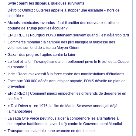
Syrie : parmi les disparus, quelques survivants
Détroit d'Ormuz : Guterres appelle à stopper une escalade « hors de
contrôle »
Alcools américains invendus : faut-il profiter des nouveaux droits de
douane de Trump pour les écouler ?
EN DIRECT | Pourquoi l’ONU intervient souvent quand il est déjà trop tard
Commerce mondial : la flambée des prix masque la faiblesse des
volumes, sur fond de crise au Moyen-Orient
Gaza : des progrès fragiles contre la faim
Le foot et la foi : l’évangélisme a-t-il réellement privé le Brésil de la Coupe
du monde ?
Inde : Recours excessif à la force contre des manifestations d’étudiants
Face aux 300 000 décès annuels par noyade, l’OMS dévoile un plan de
prévention
EN DIRECT | Comment mieux empêcher les différends de dégénérer en
conflits ?
« Taxi Driver » : en 1976, le film de Martin Scorsese annonçait déjà
la manosphère
La saga One Piece peut nous aider à comprendre les alternatives à
l’entreprise traditionnelle, avec Luffy contre le Gouvernement Mondial
Transparence salariale : une avancée en demi-teinte