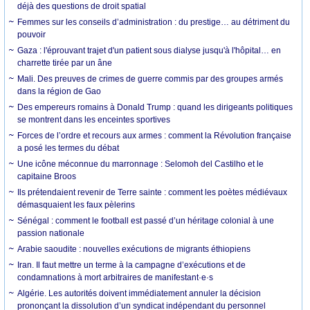
déjà des questions de droit spatial
Femmes sur les conseils d’administration : du prestige… au détriment du
pouvoir
Gaza : l'éprouvant trajet d'un patient sous dialyse jusqu'à l'hôpital… en
charrette tirée par un âne
Mali. Des preuves de crimes de guerre commis par des groupes armés
dans la région de Gao
Des empereurs romains à Donald Trump : quand les dirigeants politiques
se montrent dans les enceintes sportives
Forces de l’ordre et recours aux armes : comment la Révolution française
a posé les termes du débat
Une icône méconnue du marronnage : Selomoh del Castilho et le
capitaine Broos
Ils prétendaient revenir de Terre sainte : comment les poètes médiévaux
démasquaient les faux pèlerins
Sénégal : comment le football est passé d’un héritage colonial à une
passion nationale
Arabie saoudite : nouvelles exécutions de migrants éthiopiens
Iran. Il faut mettre un terme à la campagne d’exécutions et de
condamnations à mort arbitraires de manifestant·e·s
Algérie. Les autorités doivent immédiatement annuler la décision
prononçant la dissolution d’un syndicat indépendant du personnel