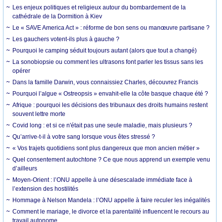
Les enjeux politiques et religieux autour du bombardement de la
cathédrale de la Dormition à Kiev
Le « SAVE America Act » : réforme de bon sens ou manœuvre partisane ?
Les gauchers votent-ils plus à gauche ?
Pourquoi le camping séduit toujours autant (alors que tout a changé)
La sonobiopsie ou comment les ultrasons font parler les tissus sans les
opérer
Dans la famille Darwin, vous connaissiez Charles, découvrez Francis
Pourquoi l’algue « Ostreopsis » envahit-elle la côte basque chaque été ?
Afrique : pourquoi les décisions des tribunaux des droits humains restent
souvent lettre morte
Covid long : et si ce n'était pas une seule maladie, mais plusieurs ?
Qu’arrive-t-il à votre sang lorsque vous êtes stressé ?
« Vos trajets quotidiens sont plus dangereux que mon ancien métier »
Quel consentement autochtone ? Ce que nous apprend un exemple venu
d’ailleurs
Moyen-Orient : l’ONU appelle à une désescalade immédiate face à
l’extension des hostilités
Hommage à Nelson Mandela : l’ONU appelle à faire reculer les inégalités
Comment le mariage, le divorce et la parentalité influencent le recours au
travail autonome