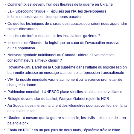
Comment X est devenu l’un des théâtres de la guerre en Ukraine
La « vibecoding fatigue » : épuisés par l’IA, les développeurs
informatiques inventent leurs propres parades
Ce que les techniques de chasse des rapaces pourraient nous apprendre
sur les dinosaures
Les feux de forêt menacent-ils les installations gazières ?
Incendies en Gironde : la logistique au cœur de l’évacuation massive
d’une population
Nouveau symbole nutritionnel au Canada : aidera-t-il vraiment les
consommateurs à mieux choisir ?
Royaume-Uni. L’arrêt de la Cour suprême dans l’affaire du logiciel espion
bahreïnite adresse un message clair contre la répression transnationale
VIH : la riposte mondiale vacille au moment où la science promettait de
changer la donne
Patrimoine mondial : l’UNESCO place six sites sous haute surveillance
Réfugié devenu star du basket, Wenyen Gabriel rejoint le HCR
Au Soudan, des mères marchent des kilomètres pour sauver leurs enfants
de la malnutrition
Ukraine : à mesure que la guerre s’intensifie, les civils – et le monde – en
paient le prix
Ebola en RDC : en un peu plus de deux mois, l'épidémie frôle le bilan