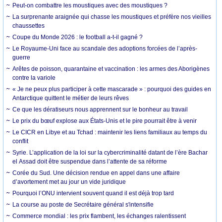
Peut-on combattre les moustiques avec des moustiques ?
La surprenante araignée qui chasse les moustiques et préfère nos vieilles
chaussettes
Coupe du Monde 2026 : le football a-t-il gagné ?
Le Royaume-Uni face au scandale des adoptions forcées de l’après-
guerre
Arêtes de poisson, quarantaine et vaccination : les armes des Aborigènes
contre la variole
« Je ne peux plus participer à cette mascarade » : pourquoi des guides en
Antarctique quittent le métier de leurs rêves
Ce que les dératiseurs nous apprennent sur le bonheur au travail
Le prix du bœuf explose aux États-Unis et le pire pourrait être à venir
Le CICR en Libye et au Tchad : maintenir les liens familiaux au temps du
conflit
Syrie. L’application de la loi sur la cybercriminalité datant de l’ère Bachar
el Assad doit être suspendue dans l’attente de sa réforme
Corée du Sud. Une décision rendue en appel dans une affaire
d’avortement met au jour un vide juridique
Pourquoi l’ONU intervient souvent quand il est déjà trop tard
La course au poste de Secrétaire général s'intensifie
Commerce mondial : les prix flambent, les échanges ralentissent