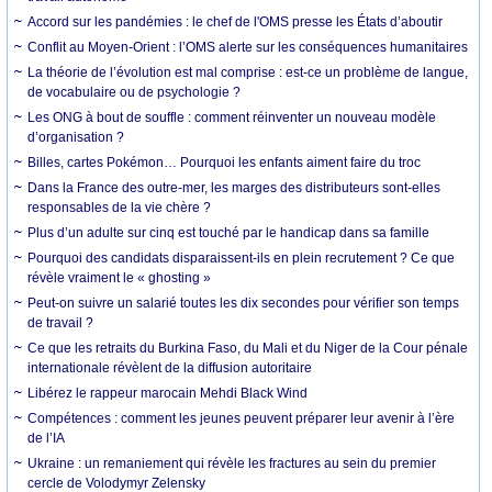
Accord sur les pandémies : le chef de l'OMS presse les États d’aboutir
Conflit au Moyen-Orient : l’OMS alerte sur les conséquences humanitaires
La théorie de l’évolution est mal comprise : est-ce un problème de langue,
de vocabulaire ou de psychologie ?
Les ONG à bout de souffle : comment réinventer un nouveau modèle
d’organisation ?
Billes, cartes Pokémon… Pourquoi les enfants aiment faire du troc
Dans la France des outre-mer, les marges des distributeurs sont-elles
responsables de la vie chère ?
Plus d’un adulte sur cinq est touché par le handicap dans sa famille
Pourquoi des candidats disparaissent-ils en plein recrutement ? Ce que
révèle vraiment le « ghosting »
Peut-on suivre un salarié toutes les dix secondes pour vérifier son temps
de travail ?
Ce que les retraits du Burkina Faso, du Mali et du Niger de la Cour pénale
internationale révèlent de la diffusion autoritaire
Libérez le rappeur marocain Mehdi Black Wind
Compétences : comment les jeunes peuvent préparer leur avenir à l’ère
de l’IA
Ukraine : un remaniement qui révèle les fractures au sein du premier
cercle de Volodymyr Zelensky