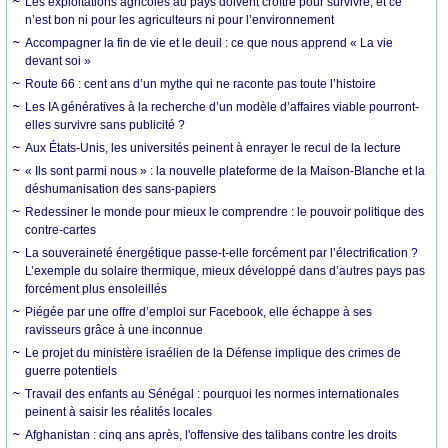
Les exploitations agricoles au pays doivent croître pour survivre, et ce
n’est bon ni pour les agriculteurs ni pour l’environnement
Accompagner la fin de vie et le deuil : ce que nous apprend « La vie
devant soi »
Route 66 : cent ans d’un mythe qui ne raconte pas toute l’histoire
Les IA génératives à la recherche d’un modèle d’affaires viable pourront-
elles survivre sans publicité ?
Aux États-Unis, les universités peinent à enrayer le recul de la lecture
« Ils sont parmi nous » : la nouvelle plateforme de la Maison-Blanche et la
déshumanisation des sans-papiers
Redessiner le monde pour mieux le comprendre : le pouvoir politique des
contre-cartes
La souveraineté énergétique passe-t-elle forcément par l’électrification ?
L’exemple du solaire thermique, mieux développé dans d’autres pays pas
forcément plus ensoleillés
Piégée par une offre d’emploi sur Facebook, elle échappe à ses
ravisseurs grâce à une inconnue
Le projet du ministère israélien de la Défense implique des crimes de
guerre potentiels
Travail des enfants au Sénégal : pourquoi les normes internationales
peinent à saisir les réalités locales
Afghanistan : cinq ans après, l'offensive des talibans contre les droits