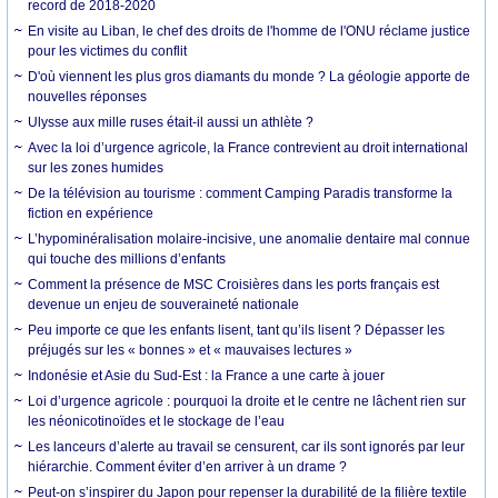
record de 2018-2020
En visite au Liban, le chef des droits de l'homme de l'ONU réclame justice
pour les victimes du conflit
D'où viennent les plus gros diamants du monde ? La géologie apporte de
nouvelles réponses
Ulysse aux mille ruses était-il aussi un athlète ?
Avec la loi d’urgence agricole, la France contrevient au droit international
sur les zones humides
De la télévision au tourisme : comment Camping Paradis transforme la
fiction en expérience
L’hypominéralisation molaire-incisive, une anomalie dentaire mal connue
qui touche des millions d’enfants
Comment la présence de MSC Croisières dans les ports français est
devenue un enjeu de souveraineté nationale
Peu importe ce que les enfants lisent, tant qu’ils lisent ? Dépasser les
préjugés sur les « bonnes » et « mauvaises lectures »
Indonésie et Asie du Sud-Est : la France a une carte à jouer
Loi d’urgence agricole : pourquoi la droite et le centre ne lâchent rien sur
les néonicotinoïdes et le stockage de l’eau
Les lanceurs d’alerte au travail se censurent, car ils sont ignorés par leur
hiérarchie. Comment éviter d’en arriver à un drame ?
Peut-on s’inspirer du Japon pour repenser la durabilité de la filière textile