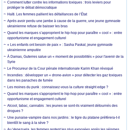
Comment lutter contre les informations toxiques : trois leviers pour
protéger le débat démocratique
Haïti. Les femmes pallient les défaillances de l’État
Après avoir perdu une jambe à cause de la guerre, une jeune gymnaste
ukrainienne refuse de baisser les bras
Quand les marques s’approprient le hip-hop pour paraître « cool » : entre
opportunisme et engagement culturel
« Les enfants ont besoin de paix » : Sasha Paskal, jeune gymnaste
ukrainienne amputée
À Damas, Guterres salue un « moment de possibilités » pour l'avenir de la
Syrie
Le Procureur de la Cour pénale internationale Karim Khan révoqué
Incendies : développer un « drone-avion » pour détecter les gaz toxiques
dans les panaches de fumée
Les moines du punk : connaissez-vous la culture straight edge ?
Quand les marques s'approprient le hip-hop pour paraître « cool » : entre
opportunisme et engagement culturel
Alcool, tabac, cannabis : les jeunes se sont-ils vraiment détournés des
drogues ?
Une punaise-vampire dans nos jardins : le tigre du platane préférera-t-il
bientôt le sang à la sève ?
Au Venezuela, les femmes restent les plus exposées après les séismes