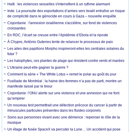
Haïti : les violences sexuelles s'intensifient à un rythme alarmant
Inde. La poursuite des exportations d’armes vers Israël entraîne un risque
de complicité dans le génocide en cours à Gaza – nouvelle enquête
Cisjordanie : l'annexion israélienne s'accélère, sur fond de violences
croissantes
En RDC, l’écart se creuse entre l’épidémie d’Ebola et la riposte
À Chypre, António Guterres tente de relancer le processus de paix
Les ailes des papillons Morpho inspireront-elles les centrales solaires du
futur ?
Les halophytes, ces plantes de plage qui résistent contre vents et marées
L’Ukraine peut-elle gagner la guerre ?
Comment la série « The White Lotus » remet le polar au goût du jour
Fusillade de Montréal : la haine des femmes n’a pas de parti, montre un
manifeste laissé par le tireur
Cisjordanie: l’ONU alerte sur une violence et une annexion qui ne font
qu’empirer
Un nouveau test permettrait une détection précoce du cancer à partir de
minuscules particules présentes dans les fluides corporels
Soins aux personnes vivant avec une démence : repenser le rôle de la
musique
Un étage de fusée SpaceX va percuter la Lune… Un accident qui pose