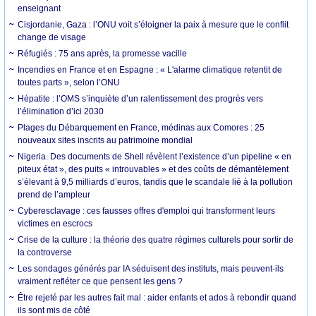
enseignant
Cisjordanie, Gaza : l’ONU voit s’éloigner la paix à mesure que le conflit
change de visage
Réfugiés : 75 ans après, la promesse vacille
Incendies en France et en Espagne : « L'alarme climatique retentit de
toutes parts », selon l’ONU
Hépatite : l’OMS s’inquiète d’un ralentissement des progrès vers
l’élimination d’ici 2030
Plages du Débarquement en France, médinas aux Comores : 25
nouveaux sites inscrits au patrimoine mondial
Nigeria. Des documents de Shell révèlent l’existence d’un pipeline « en
piteux état », des puits « introuvables » et des coûts de démantèlement
s’élevant à 9,5 milliards d’euros, tandis que le scandale lié à la pollution
prend de l’ampleur
Cyberesclavage : ces fausses offres d'emploi qui transforment leurs
victimes en escrocs
Crise de la culture : la théorie des quatre régimes culturels pour sortir de
la controverse
Les sondages générés par IA séduisent des instituts, mais peuvent-ils
vraiment refléter ce que pensent les gens ?
Être rejeté par les autres fait mal : aider enfants et ados à rebondir quand
ils sont mis de côté