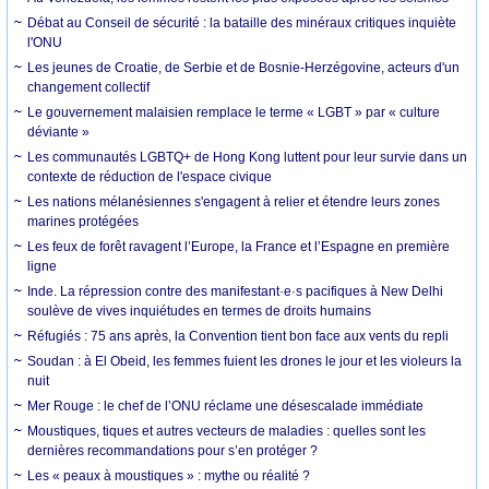
Débat au Conseil de sécurité : la bataille des minéraux critiques inquiète
l'ONU
Les jeunes de Croatie, de Serbie et de Bosnie-Herzégovine, acteurs d'un
changement collectif
Le gouvernement malaisien remplace le terme « LGBT » par « culture
déviante »
Les communautés LGBTQ+ de Hong Kong luttent pour leur survie dans un
contexte de réduction de l'espace civique
Les nations mélanésiennes s'engagent à relier et étendre leurs zones
marines protégées
Les feux de forêt ravagent l’Europe, la France et l’Espagne en première
ligne
Inde. La répression contre des manifestant·e·s pacifiques à New Delhi
soulève de vives inquiétudes en termes de droits humains
Réfugiés : 75 ans après, la Convention tient bon face aux vents du repli
Soudan : à El Obeid, les femmes fuient les drones le jour et les violeurs la
nuit
Mer Rouge : le chef de l’ONU réclame une désescalade immédiate
Moustiques, tiques et autres vecteurs de maladies : quelles sont les
dernières recommandations pour s’en protéger ?
Les « peaux à moustiques » : mythe ou réalité ?