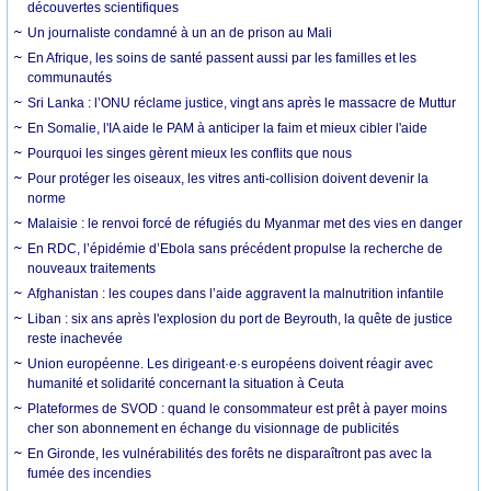
découvertes scientifiques
Un journaliste condamné à un an de prison au Mali
En Afrique, les soins de santé passent aussi par les familles et les
communautés
Sri Lanka : l’ONU réclame justice, vingt ans après le massacre de Muttur
En Somalie, l'IA aide le PAM à anticiper la faim et mieux cibler l'aide
Pourquoi les singes gèrent mieux les conflits que nous
Pour protéger les oiseaux, les vitres anti-collision doivent devenir la
norme
Malaisie : le renvoi forcé de réfugiés du Myanmar met des vies en danger
En RDC, l’épidémie d’Ebola sans précédent propulse la recherche de
nouveaux traitements
Afghanistan : les coupes dans l’aide aggravent la malnutrition infantile
Liban : six ans après l'explosion du port de Beyrouth, la quête de justice
reste inachevée
Union européenne. Les dirigeant·e·s européens doivent réagir avec
humanité et solidarité concernant la situation à Ceuta
Plateformes de SVOD : quand le consommateur est prêt à payer moins
cher son abonnement en échange du visionnage de publicités
En Gironde, les vulnérabilités des forêts ne disparaîtront pas avec la
fumée des incendies