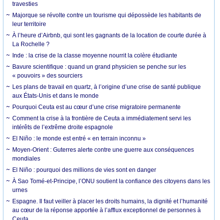
travesties
Majorque se révolte contre un tourisme qui dépossède les habitants de
leur territoire
À l’heure d’Airbnb, qui sont les gagnants de la location de courte durée à
La Rochelle ?
Inde : la crise de la classe moyenne nourrit la colère étudiante
Bavure scientifique : quand un grand physicien se penche sur les
« pouvoirs » des sourciers
Les plans de travail en quartz, à l’origine d’une crise de santé publique
aux États-Unis et dans le monde
Pourquoi Ceuta est au cœur d’une crise migratoire permanente
Comment la crise à la frontière de Ceuta a immédiatement servi les
intérêts de l’extrême droite espagnole
El Niño : le monde est entré « en terrain inconnu »
Moyen-Orient : Guterres alerte contre une guerre aux conséquences
mondiales
El Niño : pourquoi des millions de vies sont en danger
À Sao Tomé-et-Principe, l’ONU soutient la confiance des citoyens dans les
urnes
Espagne. Il faut veiller à placer les droits humains, la dignité et l’humanité
au cœur de la réponse apportée à l’afflux exceptionnel de personnes à
Ceuta