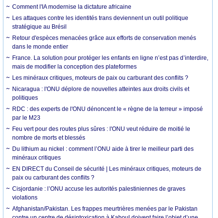
Comment l'IA modernise la dictature africaine
Les attaques contre les identités trans deviennent un outil politique
stratégique au Brésil
Retour d'espèces menacées grâce aux efforts de conservation menés
dans le monde entier
France. La solution pour protéger les enfants en ligne n’est pas d’interdire,
mais de modifier la conception des plateformes
Les minéraux critiques, moteurs de paix ou carburant des conflits ?
Nicaragua : l'ONU déplore de nouvelles atteintes aux droits civils et
politiques
RDC : des experts de l'ONU dénoncent le « règne de la terreur » imposé
par le M23
Feu vert pour des routes plus sûres : l'ONU veut réduire de moitié le
nombre de morts et blessés
Du lithium au nickel : comment l’ONU aide à tirer le meilleur parti des
minéraux critiques
EN DIRECT du Conseil de sécurité | Les minéraux critiques, moteurs de
paix ou carburant des conflits ?
Cisjordanie : l’ONU accuse les autorités palestiniennes de graves
violations
Afghanistan/Pakistan. Les frappes meurtrières menées par le Pakistan
contre un centre de désintoxication à Kaboul doivent faire l’objet d’une