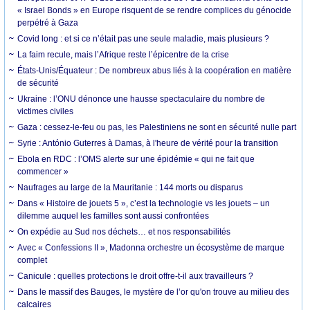
« Israel Bonds » en Europe risquent de se rendre complices du génocide
perpétré à Gaza
Covid long : et si ce n’était pas une seule maladie, mais plusieurs ?
La faim recule, mais l’Afrique reste l’épicentre de la crise
États-Unis/Équateur : De nombreux abus liés à la coopération en matière
de sécurité
Ukraine : l’ONU dénonce une hausse spectaculaire du nombre de
victimes civiles
Gaza : cessez-le-feu ou pas, les Palestiniens ne sont en sécurité nulle part
Syrie : António Guterres à Damas, à l'heure de vérité pour la transition
Ebola en RDC : l’OMS alerte sur une épidémie « qui ne fait que
commencer »
Naufrages au large de la Mauritanie : 144 morts ou disparus
Dans « Histoire de jouets 5 », c’est la technologie vs les jouets – un
dilemme auquel les familles sont aussi confrontées
On expédie au Sud nos déchets… et nos responsabilités
Avec « Confessions II », Madonna orchestre un écosystème de marque
complet
Canicule : quelles protections le droit offre-t-il aux travailleurs ?
Dans le massif des Bauges, le mystère de l’or qu'on trouve au milieu des
calcaires