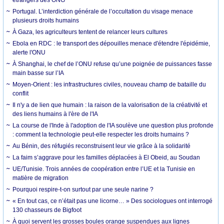
Portugal. L’interdiction générale de l’occultation du visage menace
plusieurs droits humains
À Gaza, les agriculteurs tentent de relancer leurs cultures
Ebola en RDC : le transport des dépouilles menace d'étendre l'épidémie,
alerte l'ONU
À Shanghai, le chef de l’ONU refuse qu’une poignée de puissances fasse
main basse sur l’IA
Moyen-Orient : les infrastructures civiles, nouveau champ de bataille du
conflit
Il n'y a de lien que humain : la raison de la valorisation de la créativité et
des liens humains à l'ère de l'IA
La course de l'Inde à l'adoption de l'IA soulève une question plus profonde
: comment la technologie peut-elle respecter les droits humains ?
Au Bénin, des réfugiés reconstruisent leur vie grâce à la solidarité
La faim s’aggrave pour les familles déplacées à El Obeid, au Soudan
UE/Tunisie. Trois années de coopération entre l’UE et la Tunisie en
matière de migration
Pourquoi respire-t-on surtout par une seule narine ?
« En tout cas, ce n’était pas une licorne… » Des sociologues ont interrogé
130 chasseurs de Bigfoot
À quoi servent les grosses boules orange suspendues aux lignes