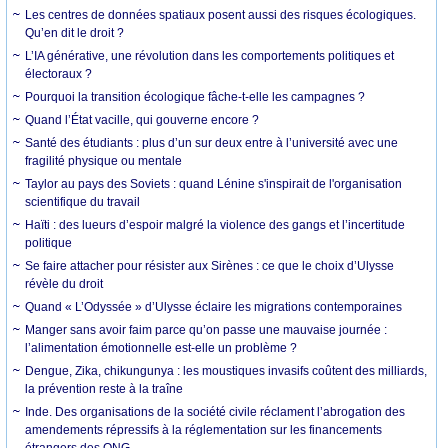
Les centres de données spatiaux posent aussi des risques écologiques.
Qu’en dit le droit ?
L’IA générative, une révolution dans les comportements politiques et
électoraux ?
Pourquoi la transition écologique fâche-t-elle les campagnes ?
Quand l’État vacille, qui gouverne encore ?
Santé des étudiants : plus d’un sur deux entre à l’université avec une
fragilité physique ou mentale
Taylor au pays des Soviets : quand Lénine s'inspirait de l'organisation
scientifique du travail
Haïti : des lueurs d’espoir malgré la violence des gangs et l’incertitude
politique
Se faire attacher pour résister aux Sirènes : ce que le choix d’Ulysse
révèle du droit
Quand « L’Odyssée » d’Ulysse éclaire les migrations contemporaines
Manger sans avoir faim parce qu’on passe une mauvaise journée :
l’alimentation émotionnelle est-elle un problème ?
Dengue, Zika, chikungunya : les moustiques invasifs coûtent des milliards,
la prévention reste à la traîne
Inde. Des organisations de la société civile réclament l’abrogation des
amendements répressifs à la réglementation sur les financements
étrangers des ONG