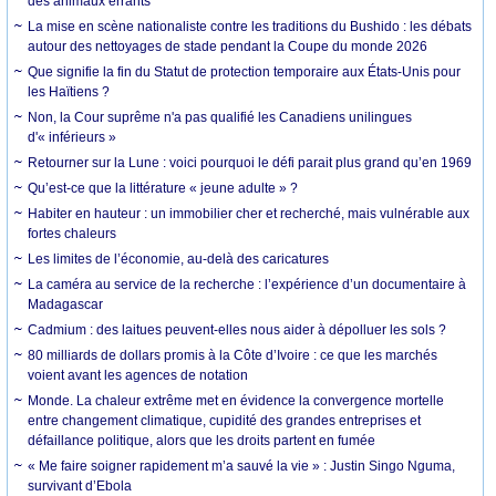
des animaux errants
La mise en scène nationaliste contre les traditions du Bushido : les débats
autour des nettoyages de stade pendant la Coupe du monde 2026
Que signifie la fin du Statut de protection temporaire aux États-Unis pour
les Haïtiens ?
Non, la Cour suprême n'a pas qualifié les Canadiens unilingues
d'« inférieurs »
Retourner sur la Lune : voici pourquoi le défi parait plus grand qu’en 1969
Qu’est-ce que la littérature « jeune adulte » ?
Habiter en hauteur : un immobilier cher et recherché, mais vulnérable aux
fortes chaleurs
Les limites de l’économie, au-delà des caricatures
La caméra au service de la recherche : l’expérience d’un documentaire à
Madagascar
Cadmium : des laitues peuvent-elles nous aider à dépolluer les sols ?
80 milliards de dollars promis à la Côte d’Ivoire : ce que les marchés
voient avant les agences de notation
Monde. La chaleur extrême met en évidence la convergence mortelle
entre changement climatique, cupidité des grandes entreprises et
défaillance politique, alors que les droits partent en fumée
« Me faire soigner rapidement m’a sauvé la vie » : Justin Singo Nguma,
survivant d’Ebola