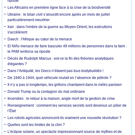
riposte
Les Africains en première ligne face à la crise de la biodiversité
Ukraine : le bilan civil s’alourdit encore après un mois de juillet
particulièrement meurtrier
Iran : dans l'ombre de la guerre au Moyen-Orient, les exécutions
s'accélèrent
Daech : l'Afrique au cœur de la menace
El Niño menace de faire basculer 49 millions de personnes dans la faim :
le PAM renforce sa riposte
Décès de Rudolph Marcus : est-ce la fin des théories analytiques
élégantes ?
Dans l’Antiquité, les Grecs n’étaient pas tous bodybuildés !
De 1940 à 1944, quel véhicule roulait en l’absence de pétrole ?
Il n’y a pas si longtemps, les grillons chantaient dans le métro parisien
Donald Trump ou la contagion du mal ordinaire
Incendies : le retour à la maison, angle mort de la gestion de crise
Renseignement : comment les services secrets sont devenus un pilier de
l’État
Les robots agricoles annoncent-ils vraiment une nouvelle révolution ?
Quelles sont les limites de la clim ?
L’éclipse solaire, un spectacle impressionnant source de mythes et de