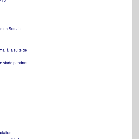
'ONU
re en Somalie
mal à la suite de
 de stade pendant
otation