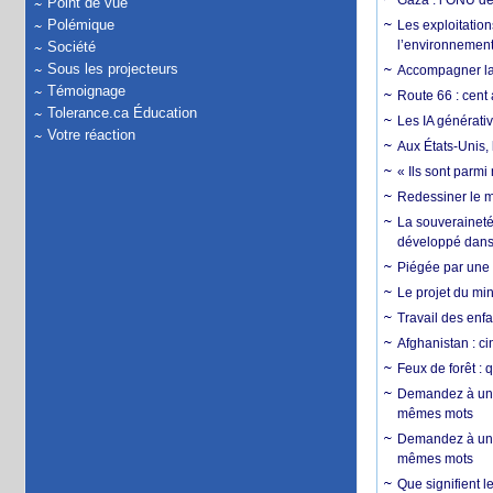
Gaza : l’ONU dé
Point de vue
Polémique
Les exploitation
l’environnemen
Société
Sous les projecteurs
Accompagner la f
Témoignage
Route 66 : cent 
Tolerance.ca Éducation
Les IA générativ
Votre réaction
Aux États-Unis, 
« Ils sont parm
Redessiner le m
La souveraineté 
développé dans 
Piégée par une 
Le projet du min
Travail des enfa
Afghanistan : cin
Feux de forêt : 
Demandez à un 
mêmes mots
Demandez à un 
mêmes mots
Que signifient l