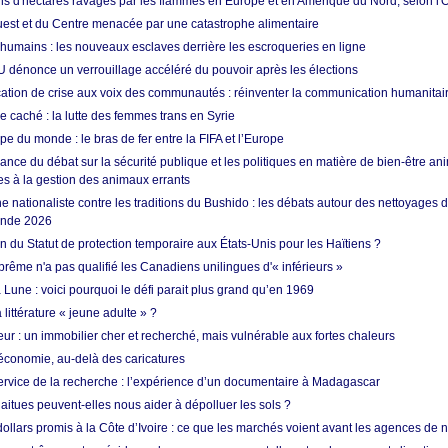
ons d'hectares ravagés par les flammes en Europe et en Amérique du Nord, selon l
Ouest et du Centre menacée par une catastrophe alimentaire
 humains : les nouveaux esclaves derrière les escroqueries en ligne
 dénonce un verrouillage accéléré du pouvoir après les élections
tion de crise aux voix des communautés : réinventer la communication humanitai
re caché : la lutte des femmes trans en Syrie
e du monde : le bras de fer entre la FIFA et l’Europe
ance du débat sur la sécurité publique et les politiques en matière de bien-être ani
es à la gestion des animaux errants
 nationaliste contre les traditions du Bushido : les débats autour des nettoyages
onde 2026
fin du Statut de protection temporaire aux États-Unis pour les Haïtiens ?
rême n'a pas qualifié les Canadiens unilingues d'« inférieurs »
 Lune : voici pourquoi le défi parait plus grand qu’en 1969
 littérature « jeune adulte » ?
ur : un immobilier cher et recherché, mais vulnérable aux fortes chaleurs
’économie, au-delà des caricatures
rvice de la recherche : l’expérience d’un documentaire à Madagascar
aitues peuvent-elles nous aider à dépolluer les sols ?
dollars promis à la Côte d’Ivoire : ce que les marchés voient avant les agences de n