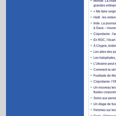
Monde. La chale
grandes entrepri
« Me faire soig
Haïti : les viol
Inde. La poursui
à Gaza – nouve
Cisjordanie : l'
En RDC, l’écart 
À Chypre, Antón
Les ailes des pa
Les halophytes, 
L’Ukraine peut-e
Comment la séri
Fusillade de Mon
Cisjordanie: l’O
Un nouveau test
fluides corporel
Soins aux perso
Un étage de fus
Femmes sur les 