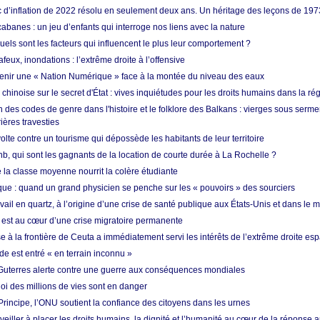
ic d’inflation de 2022 résolu en seulement deux ans. Un héritage des leçons de 197
abanes : un jeu d’enfants qui interroge nos liens avec la nature
quels sont les facteurs qui influencent le plus leur comportement ?
eux, inondations : l’extrême droite à l’offensive
enir une « Nation Numérique » face à la montée du niveau des eaux
hinoise sur le secret d'État : vives inquiétudes pour les droits humains dans la r
 des codes de genre dans l'histoire et le folklore des Balkans : vierges sous serment
ières travesties
lte contre un tourisme qui dépossède les habitants de leur territoire
nb, qui sont les gagnants de la location de courte durée à La Rochelle ?
de la classe moyenne nourrit la colère étudiante
ique : quand un grand physicien se penche sur les « pouvoirs » des sourciers
vail en quartz, à l’origine d’une crise de santé publique aux États-Unis et dans le
est au cœur d’une crise migratoire permanente
 à la frontière de Ceuta a immédiatement servi les intérêts de l’extrême droite es
de est entré « en terrain inconnu »
Guterres alerte contre une guerre aux conséquences mondiales
oi des millions de vies sont en danger
rincipe, l’ONU soutient la confiance des citoyens dans les urnes
 veiller à placer les droits humains, la dignité et l’humanité au cœur de la réponse a