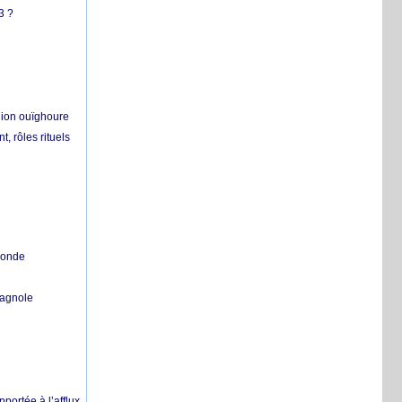
3 ?
égion ouïghoure
, rôles rituels
 monde
pagnole
pportée à l’afflux