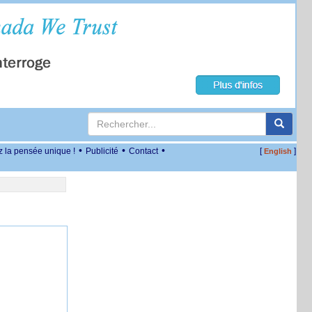
•
•
•
z la pensée unique !
Publicité
Contact
[
]
English