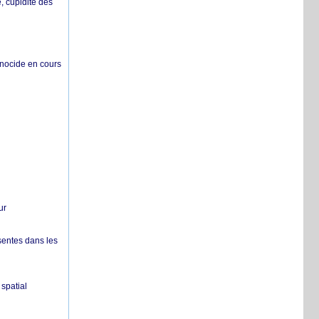
 cupidité des
énocide en cours
ur
sentes dans les
spatial