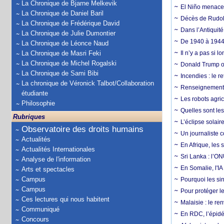
La Chronique de Bjarne Melkevik
El Niño menace d
La Chronique de Daniel Baril
Décès de Rudolp
La Chronique de Frédérique David
Dans l’Antiquité
La Chronique de Julie Dumontier
De 1940 à 1944,
La Chronique de Léonce Naud
La Chronique de Masri Feki
Il n’y a pas si 
La Chronique de Michel Rogalski
Donald Trump ou
La Chronique de Sami Bibi
Incendies : le r
La chronique de Véronick Talbot/Collaboration
Renseignement :
étudiante
Les robots agri
Philosophie
Quelles sont les 
Rubriques
L’éclipse solai
Observatoire des droits humains
Un journaliste 
Actualités
En Afrique, les 
Actualités Internationales
Sri Lanka : l’ON
Analyse de l'information
En Somalie, l'IA 
Arts et spectacles
Campus
Pourquoi les si
Campus
Pour protéger le
Ces lectures qui nous habitent
Malaisie : le r
Communiqué
En RDC, l’épidé
Concours