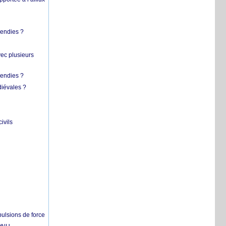
cendies ?
vec plusieurs
cendies ?
diévales ?
ivils
pulsions de force