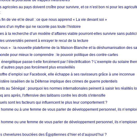
nonce la poursuite de frappes meurtrières
s agricoles au pays doivent croître pour survivre, et ce n’est bon ni pour les agricul
t
in de vie et le deuil : ce que nous apprend « La vie devant soi »
ans d’un mythe qui ne raconte pas toute l’histoire
es à la recherche d’un modèle d’affaires viable pourront-elles survivre sans publici
les universités peinent à enrayer le recul de la lecture
i nous » : la nouvelle plateforme de la Maison-Blanche et la déshumanisation des s
onde pour mieux le comprendre : le pouvoir politique des contre-cartes
énergétique passe-t-elle forcément par l’électrification ? L’exemple du solaire th
d’autres pays pas forcément plus ensoleillés
offre d’emploi sur Facebook, elle échappe à ses ravisseurs grâce à une inconnue
istère israélien de la Défense implique des crimes de guerre potentiels
nts au Sénégal : pourquoi les normes internationales peinent à saisir les réalités l
q ans après, l'offensive des talibans contre les droits s'intensifie
quels sont les facteurs qui influencent le plus leur comportement ?
homme ou à une femme de vous parler de développement personnel, ils n’emploie
homme ou une femme de vous parler de développement personnel, ils n’emploiero
es chevelures bouclées des Égyptiennes d’hier et d’aujourd’hui ?