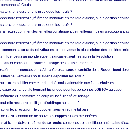
e personnes à Ceuta
ux torchons essuient-ils mieux que les neufs ?
prendre l’Australie, référence mondiale en matière d’alerte, sur la gestion des in
ux torchons essuient-ils mieux que les neufs ?
 rainettes : comment les femelles construisent de meilleurs nids en s'accouplant a
prendre l’Australie, référence mondiale en matière d’alerte, sur la gestion des in
: comment la sœur du roi Arthur est-elle devenue la plus célèbre des sorcières mé
s influenceurs au monde étaient français et sont nés après la Révolution
u cancer compliquent souvent l’usage des outils numériques
es aériennes menées par « Africa Corps », sous le contrôle de la Russie, tuent des c
aitues peuvent-elles nous aider à dépolluer les sols ?
ur : un immobilier cher et recherché, mais vulnérable aux fortes chaleurs
t, exigé par la rue : le tournant historique pour les personnes LGBTQ+ au Japon
 mémoire et la tentative de coup d'État à Trinité-et-Tobago
eut-elle résoudre les litiges d'arbitrage au kendo ?
ab, gifle, arrestation : le quotidien sous le régime taliban
ef de l’ONU condamne de nouvelles frappes russes meurtrières
ts africains doivent refuser de se rendre complices de la politique américaine d’ex