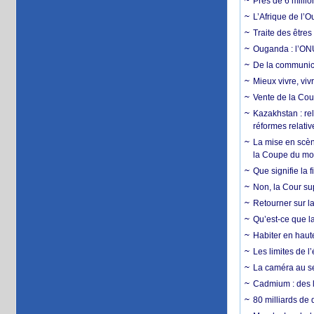
Près de 6 milli
L’Afrique de l’
Traite des êtres
Ouganda : l’ONU
De la communica
Mieux vivre, viv
Vente de la Coup
Kazakhstan : rel
réformes relativ
La mise en scène
la Coupe du m
Que signifie la 
Non, la Cour sup
Retourner sur la
Qu’est-ce que la
Habiter en haute
Les limites de l
La caméra au se
Cadmium : des l
80 milliards de 