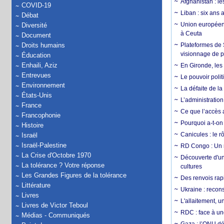
Afghanistan : le
COVID-19
Liban : six ans 
Débat
Union européenn
Diversité
à Ceuta
Document
Droits humains
Plateformes de
visionnage de p
Éducation
Enhaili, Aziz
En Gironde, les 
Entrevues
Le pouvoir poli
Environnement
La défaite de la
États-Unis
L’administration
France
Ce que l’accès a
Francophonie
Pourquoi a-t-on
Histoire
Canicules : le r
Israël
Israël-Palestine
RD Congo : Un r
La Crise d'Octobre 1970
Découverte d'un
La tolérance ? Votre réponse
cultures
Les Grandes Figures de la tolérance
Des renvois rapi
Littérature
Ukraine : reconst
Livres
L'allaitement, u
Livres de Victor Teboul
RDC : face à une
Médias - Communiqués