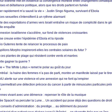
ur extrême met en évidence la convergence mortelle entre changement climatique,
ses et défaillance politique, alors que les droits partent en fumée
ner rapidement m’a sauvé la vie » : Justin Singo Nguma, survivant d’Ebola
ences sexuelles s'intensifient à un rythme alarmant
te des exportations d’armes vers Israël entraîne un risque de complicité dans le g
lle enquête
annexion israélienne s'accélère, sur fond de violences croissantes
se creuse entre l’épidémie d’Ebola et la riposte
io Guterres tente de relancer le processus de paix
pillons Morpho inspireront-elles les centrales solaires du futur ?
ces plantes de plage qui résistent contre vents et marées
lle gagner la guerre ?
e « The White Lotus » remet le polar au goût du jour
tréal : la haine des femmes n’a pas de parti, montre un manifeste laissé par le tire
NU alerte sur une violence et une annexion qui ne font qu’empirer
 permettrait une détection précoce du cancer à partir de minuscules particules pré
s
nnes vivant avec une démence : repenser le rôle de la musique
ée SpaceX va percuter la Lune… Un accident qui pose déjà des questions de droit 
conseils d’administration : du prestige… au détriment du pouvoir