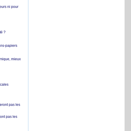
teurs ni pour
té ?
ans-papiers
ermique, mieux
ocales
ront pas les
nt pas les