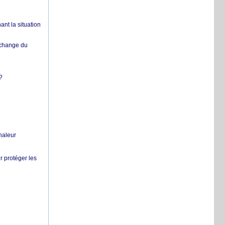
nt la situation
échange du
?
chaleur
r protéger les