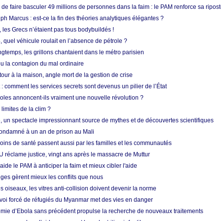
e faire basculer 49 millions de personnes dans la faim : le PAM renforce sa ripos
h Marcus : est-ce la fin des théories analytiques élégantes ?
, les Grecs n’étaient pas tous bodybuildés !
 quel véhicule roulait en l’absence de pétrole ?
longtemps, les grillons chantaient dans le métro parisien
 la contagion du mal ordinaire
etour à la maison, angle mort de la gestion de crise
 comment les services secrets sont devenus un pilier de l’État
coles annoncent-ils vraiment une nouvelle révolution ?
limites de la clim ?
re, un spectacle impressionnant source de mythes et de découvertes scientifiques
condamné à un an de prison au Mali
soins de santé passent aussi par les familles et les communautés
U réclame justice, vingt ans après le massacre de Muttur
aide le PAM à anticiper la faim et mieux cibler l'aide
nges gèrent mieux les conflits que nous
s oiseaux, les vitres anti-collision doivent devenir la norme
envoi forcé de réfugiés du Myanmar met des vies en danger
mie d’Ebola sans précédent propulse la recherche de nouveaux traitements