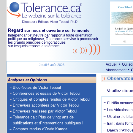
Directeur / Éditeur: Victor Teboul, Ph.D.
Regard
sur nous et ouverture sur le monde
Indépendant et neutre par rapport à toute orientation
politique ou religieuse, Tolerance.ca
vise à promouvoir
®
les grands principes démocratiques
sur lesquels repose la tolérance.
•
Accueil
Qui s
Jeudi 6 août 2026
•
Abonnement
O
Observatoi
Analyses et Opinions
Bloc-Notes de Victor Teboul
Veuillez cliqu
Conférences et essais de Victor Teboul
Critiques et comptes rendus de Victor Teboul
El Niño menace 
Entrevues accordées par Victor Teboul
Les Africains en
Entrevues réalisées par Victor Teboul
Ukraine : le bila
Tolerance.ca : Plus de vingt ans de
publications et d'interventions publiques !
Iran : dans l'om
Comptes rendus d'Osée Kamga
Daech : l'Afriq