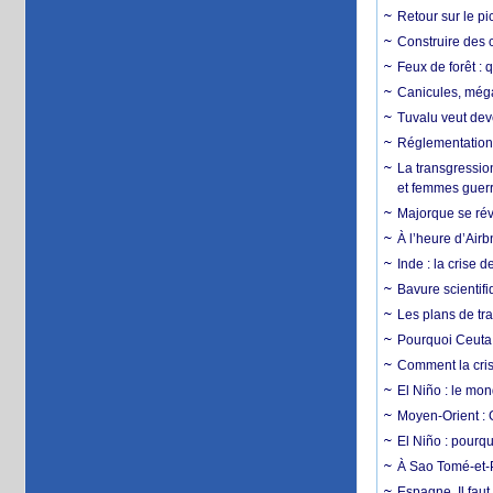
Retour sur le p
Construire des c
Feux de forêt : 
Canicules, mégaf
Tuvalu veut dev
Réglementation c
La transgression
et femmes guerr
Majorque se révo
À l’heure d’Airb
Inde : la crise 
Bavure scientif
Les plans de tra
Pourquoi Ceuta 
Comment la crise
El Niño : le mon
Moyen-Orient : 
El Niño : pourqu
À Sao Tomé-et-P
Espagne. Il faut