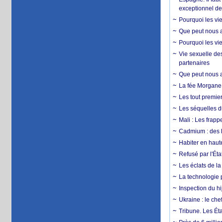
exceptionnel d
Pourquoi les vie
Que peut nous ap
Pourquoi les vie
Vie sexuelle des
partenaires
Que peut nous ap
La fée Morgane 
Les tout premier
Les séquelles d
Mali : Les frapp
Cadmium : des l
Habiter en haute
Refusé par l'Éta
Les éclats de la
La technologie p
Inspection du hij
Ukraine : le ch
Tribune. Les Éta