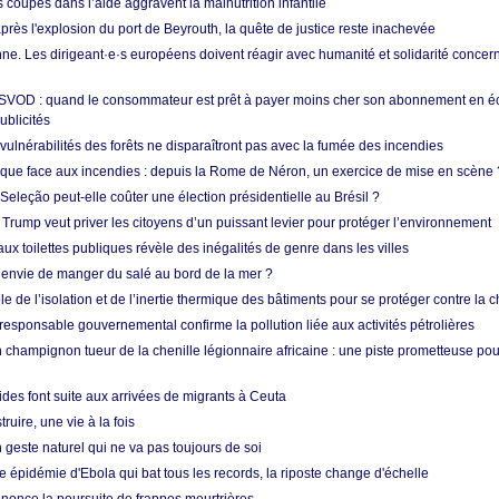
s coupes dans l’aide aggravent la malnutrition infantile
après l'explosion du port de Beyrouth, la quête de justice reste inachevée
e. Les dirigeant·e·s européens doivent réagir avec humanité et solidarité concerna
 SVOD : quand le consommateur est prêt à payer moins cher son abonnement en 
ublicités
vulnérabilités des forêts ne disparaîtront pas avec la fumée des incendies
tique face aux incendies : depuis la Rome de Néron, un exercice de mise en scène 
 Seleção peut-elle coûter une élection présidentielle au Brésil ?
 Trump veut priver les citoyens d’un puissant levier pour protéger l’environnement
ux toilettes publiques révèle des inégalités de genre dans les villes
 envie de manger du salé au bord de la mer ?
ôle de l’isolation et de l’inertie thermique des bâtiments pour se protéger contre la 
esponsable gouvernemental confirme la pollution liée aux activités pétrolières
 champignon tueur de la chenille légionnaire africaine : une piste prometteuse pou
des font suite aux arrivées de migrants à Ceuta
ruire, une vie à la fois
n geste naturel qui ne va pas toujours de soi
 épidémie d'Ebola qui bat tous les records, la riposte change d'échelle