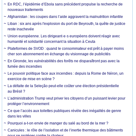
En RDC, l’épidémie d’Ebola sans précédent propulse la recherche de
nouveaux traitements
Afghanistan : les coupes dans l’aide aggravent la malnutrition infantile
Liban : six ans après l'explosion du port de Beyrouth, la quête de justice
reste inachevée
Union européenne. Les dirigeant·e·s européens doivent réagir avec
humanité et solidarité concernant la situation à Ceuta
Plateformes de SVOD : quand le consommateur est prêt à payer moins
cher son abonnement en échange du visionnage de publicités
En Gironde, les vulnérabilités des forêts ne disparaîtront pas avec la
fumée des incendies
Le pouvoir politique face aux incendies : depuis la Rome de Néron, un
exercice de mise en scène ?
La défaite de la Seleção peut-elle coûter une élection présidentielle
au Brésil ?
L’administration Trump veut priver les citoyens d’un puissant levier pour
protéger l’environnement
Ce que l’accès aux toilettes publiques révèle des inégalités de genre
dans les villes
Pourquoi a-t-on envie de manger du salé au bord de la mer ?
Canicules : le rôle de l’isolation et de l’inertie thermique des bâtiments
pour se protéger contre la chaleur