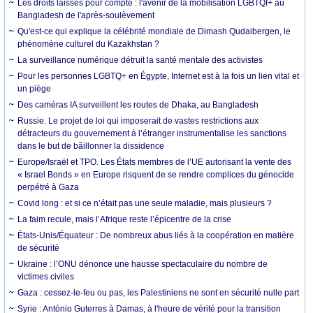
Les droits laissés pour compte : l'avenir de la mobilisation LGBTQI+ au
Bangladesh de l'après-soulèvement
Qu'est-ce qui explique la célébrité mondiale de Dimash Qudaibergen, le
phénomène culturel du Kazakhstan ?
La surveillance numérique détruit la santé mentale des activistes
Pour les personnes LGBTQ+ en Égypte, Internet est à la fois un lien vital et
un piège
Des caméras IA surveillent les routes de Dhaka, au Bangladesh
Russie. Le projet de loi qui imposerait de vastes restrictions aux
détracteurs du gouvernement à l’étranger instrumentalise les sanctions
dans le but de bâillonner la dissidence
Europe/Israël et TPO. Les États membres de l’UE autorisant la vente des
« Israel Bonds » en Europe risquent de se rendre complices du génocide
perpétré à Gaza
Covid long : et si ce n’était pas une seule maladie, mais plusieurs ?
La faim recule, mais l’Afrique reste l’épicentre de la crise
États-Unis/Équateur : De nombreux abus liés à la coopération en matière
de sécurité
Ukraine : l’ONU dénonce une hausse spectaculaire du nombre de
victimes civiles
Gaza : cessez-le-feu ou pas, les Palestiniens ne sont en sécurité nulle part
Syrie : António Guterres à Damas, à l'heure de vérité pour la transition