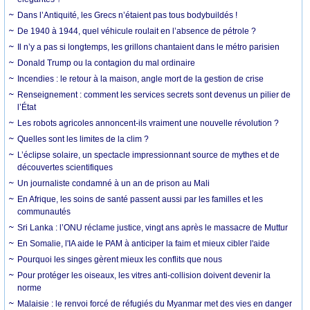
Dans l’Antiquité, les Grecs n’étaient pas tous bodybuildés !
De 1940 à 1944, quel véhicule roulait en l’absence de pétrole ?
Il n’y a pas si longtemps, les grillons chantaient dans le métro parisien
Donald Trump ou la contagion du mal ordinaire
Incendies : le retour à la maison, angle mort de la gestion de crise
Renseignement : comment les services secrets sont devenus un pilier de
l’État
Les robots agricoles annoncent-ils vraiment une nouvelle révolution ?
Quelles sont les limites de la clim ?
L’éclipse solaire, un spectacle impressionnant source de mythes et de
découvertes scientifiques
Un journaliste condamné à un an de prison au Mali
En Afrique, les soins de santé passent aussi par les familles et les
communautés
Sri Lanka : l’ONU réclame justice, vingt ans après le massacre de Muttur
En Somalie, l'IA aide le PAM à anticiper la faim et mieux cibler l'aide
Pourquoi les singes gèrent mieux les conflits que nous
Pour protéger les oiseaux, les vitres anti-collision doivent devenir la
norme
Malaisie : le renvoi forcé de réfugiés du Myanmar met des vies en danger