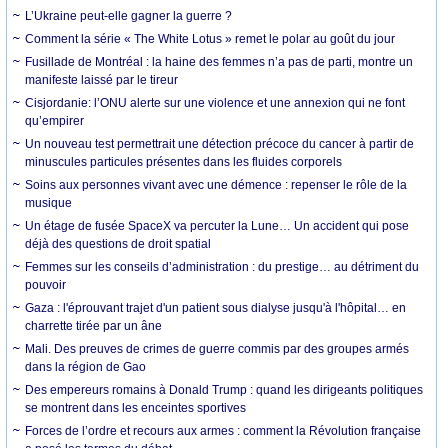
L’Ukraine peut-elle gagner la guerre ?
Comment la série « The White Lotus » remet le polar au goût du jour
Fusillade de Montréal : la haine des femmes n’a pas de parti, montre un
manifeste laissé par le tireur
Cisjordanie: l’ONU alerte sur une violence et une annexion qui ne font
qu’empirer
Un nouveau test permettrait une détection précoce du cancer à partir de
minuscules particules présentes dans les fluides corporels
Soins aux personnes vivant avec une démence : repenser le rôle de la
musique
Un étage de fusée SpaceX va percuter la Lune… Un accident qui pose
déjà des questions de droit spatial
Femmes sur les conseils d’administration : du prestige… au détriment du
pouvoir
Gaza : l'éprouvant trajet d'un patient sous dialyse jusqu'à l'hôpital… en
charrette tirée par un âne
Mali. Des preuves de crimes de guerre commis par des groupes armés
dans la région de Gao
Des empereurs romains à Donald Trump : quand les dirigeants politiques
se montrent dans les enceintes sportives
Forces de l’ordre et recours aux armes : comment la Révolution française