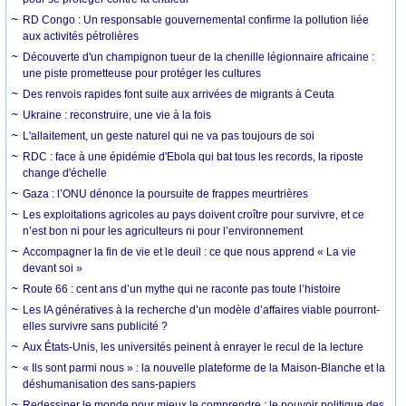
RD Congo : Un responsable gouvernemental confirme la pollution liée
aux activités pétrolières
Découverte d'un champignon tueur de la chenille légionnaire africaine :
une piste prometteuse pour protéger les cultures
Des renvois rapides font suite aux arrivées de migrants à Ceuta
Ukraine : reconstruire, une vie à la fois
L'allaitement, un geste naturel qui ne va pas toujours de soi
RDC : face à une épidémie d'Ebola qui bat tous les records, la riposte
change d'échelle
Gaza : l’ONU dénonce la poursuite de frappes meurtrières
Les exploitations agricoles au pays doivent croître pour survivre, et ce
n’est bon ni pour les agriculteurs ni pour l’environnement
Accompagner la fin de vie et le deuil : ce que nous apprend « La vie
devant soi »
Route 66 : cent ans d’un mythe qui ne raconte pas toute l’histoire
Les IA génératives à la recherche d’un modèle d’affaires viable pourront-
elles survivre sans publicité ?
Aux États-Unis, les universités peinent à enrayer le recul de la lecture
« Ils sont parmi nous » : la nouvelle plateforme de la Maison-Blanche et la
déshumanisation des sans-papiers
Redessiner le monde pour mieux le comprendre : le pouvoir politique des