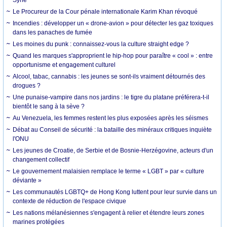
Syrie
Le Procureur de la Cour pénale internationale Karim Khan révoqué
Incendies : développer un « drone-avion » pour détecter les gaz toxiques
dans les panaches de fumée
Les moines du punk : connaissez-vous la culture straight edge ?
Quand les marques s'approprient le hip-hop pour paraître « cool » : entre
opportunisme et engagement culturel
Alcool, tabac, cannabis : les jeunes se sont-ils vraiment détournés des
drogues ?
Une punaise-vampire dans nos jardins : le tigre du platane préférera-t-il
bientôt le sang à la sève ?
Au Venezuela, les femmes restent les plus exposées après les séismes
Débat au Conseil de sécurité : la bataille des minéraux critiques inquiète
l'ONU
Les jeunes de Croatie, de Serbie et de Bosnie-Herzégovine, acteurs d'un
changement collectif
Le gouvernement malaisien remplace le terme « LGBT » par « culture
déviante »
Les communautés LGBTQ+ de Hong Kong luttent pour leur survie dans un
contexte de réduction de l'espace civique
Les nations mélanésiennes s'engagent à relier et étendre leurs zones
marines protégées