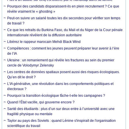
Pourquoi des candidats disparaissent-ils en plein recrutement ? Ce que
révèle vraiment le « ghosting »
Peut-on suivre un salarié toutes les dix secondes pour vérifier son temps
de travail ?
Ce que les retraits du Burkina Faso, du Mali et du Niger de la Cour pénale
internationale révèlent de la diffusion autoritaire
Libérez le rappeur marocain Mehdi Black Wind
Compétences : comment les jeunes peuvent préparer leur avenir à l’ère
de l’IA
Ukraine : un remaniement qui révèle les fractures au sein du premier
cercle de Volodymyr Zelensky
Les centres de données spatiaux posent aussi des risques écologiques.
Qu’en dit le droit ?
L’IA générative, une révolution dans les comportements politiques et
électoraux ?
Pourquoi la transition écologique fâche-t-elle les campagnes ?
Quand l’État vacille, qui gouverne encore ?
Santé des étudiants : plus d’un sur deux entre à l’université avec une
fragilité physique ou mentale
Taylor au pays des Soviets : quand Lénine s'inspirait de l'organisation
scientifique du travail