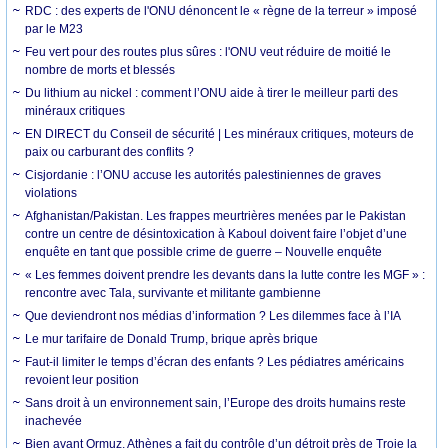
RDC : des experts de l'ONU dénoncent le « règne de la terreur » imposé
par le M23
Feu vert pour des routes plus sûres : l'ONU veut réduire de moitié le
nombre de morts et blessés
Du lithium au nickel : comment l’ONU aide à tirer le meilleur parti des
minéraux critiques
EN DIRECT du Conseil de sécurité | Les minéraux critiques, moteurs de
paix ou carburant des conflits ?
Cisjordanie : l’ONU accuse les autorités palestiniennes de graves
violations
Afghanistan/Pakistan. Les frappes meurtrières menées par le Pakistan
contre un centre de désintoxication à Kaboul doivent faire l’objet d’une
enquête en tant que possible crime de guerre – Nouvelle enquête
« Les femmes doivent prendre les devants dans la lutte contre les MGF » :
rencontre avec Tala, survivante et militante gambienne
Que deviendront nos médias d’information ? Les dilemmes face à l’IA
Le mur tarifaire de Donald Trump, brique après brique
Faut-il limiter le temps d’écran des enfants ? Les pédiatres américains
revoient leur position
Sans droit à un environnement sain, l’Europe des droits humains reste
inachevée
Bien avant Ormuz, Athènes a fait du contrôle d’un détroit près de Troie la