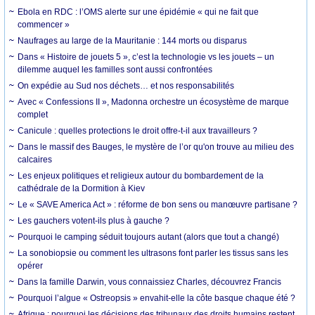
Ebola en RDC : l’OMS alerte sur une épidémie « qui ne fait que
commencer »
Naufrages au large de la Mauritanie : 144 morts ou disparus
Dans « Histoire de jouets 5 », c’est la technologie vs les jouets – un
dilemme auquel les familles sont aussi confrontées
On expédie au Sud nos déchets… et nos responsabilités
Avec « Confessions II », Madonna orchestre un écosystème de marque
complet
Canicule : quelles protections le droit offre-t-il aux travailleurs ?
Dans le massif des Bauges, le mystère de l’or qu'on trouve au milieu des
calcaires
Les enjeux politiques et religieux autour du bombardement de la
cathédrale de la Dormition à Kiev
Le « SAVE America Act » : réforme de bon sens ou manœuvre partisane ?
Les gauchers votent-ils plus à gauche ?
Pourquoi le camping séduit toujours autant (alors que tout a changé)
La sonobiopsie ou comment les ultrasons font parler les tissus sans les
opérer
Dans la famille Darwin, vous connaissiez Charles, découvrez Francis
Pourquoi l’algue « Ostreopsis » envahit-elle la côte basque chaque été ?
Afrique : pourquoi les décisions des tribunaux des droits humains restent