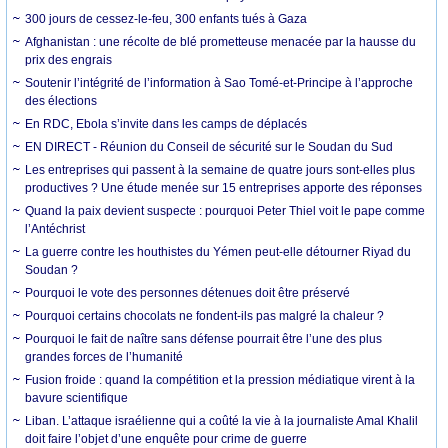
300 jours de cessez-le-feu, 300 enfants tués à Gaza
Afghanistan : une récolte de blé prometteuse menacée par la hausse du
prix des engrais
Soutenir l’intégrité de l’information à Sao Tomé-et-Principe à l’approche
des élections
En RDC, Ebola s’invite dans les camps de déplacés
EN DIRECT - Réunion du Conseil de sécurité sur le Soudan du Sud
Les entreprises qui passent à la semaine de quatre jours sont-elles plus
productives ? Une étude menée sur 15 entreprises apporte des réponses
Quand la paix devient suspecte : pourquoi Peter Thiel voit le pape comme
l’Antéchrist
La guerre contre les houthistes du Yémen peut-elle détourner Riyad du
Soudan ?
Pourquoi le vote des personnes détenues doit être préservé
Pourquoi certains chocolats ne fondent-ils pas malgré la chaleur ?
Pourquoi le fait de naître sans défense pourrait être l’une des plus
grandes forces de l’humanité
Fusion froide : quand la compétition et la pression médiatique virent à la
bavure scientifique
Liban. L’attaque israélienne qui a coûté la vie à la journaliste Amal Khalil
doit faire l’objet d’une enquête pour crime de guerre