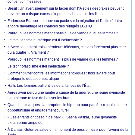
contient un message.
Brésil : Un avertissement sur la façon dont l'IA et les deepfakes peuvent
devenir un « risque excessif » pour les femmes et les filles
Forteresse Europe : le nouveau pacte sur la migration et l'asile réduira
encore davantage les chances des réfugiés LGBTQ+
Pourquoi les hommes mangent-ils plus de viande que les femmes ?
Le totalitarisme numérique est-il inéluctable ?
« Avec seulement trois opérateurs télécoms, ce sera forcément plus cher
qu’à quatre ». Vraiment ?
Pourquoi les hommes mangent ils plus de viande que les femmes ?
Le technofascisme est-il inéluctable ?
Comment lutter contre les informations toxiques : trois leviers pour
protéger le débat démocratique
Haïti. Les femmes pallient les défaillances de l’État
Après avoir perdu une jambe à cause de la guerre, une jeune gymnaste
ukrainienne refuse de baisser les bras
Quand les marques s’approprient le hip-hop pour paraître « cool » : entre
opportunisme et engagement culturel
« Les enfants ont besoin de paix » : Sasha Paskal, jeune gymnaste
ukrainienne amputée
À Damas, Guterres salue un « moment de possibilités » pour l'avenir de la