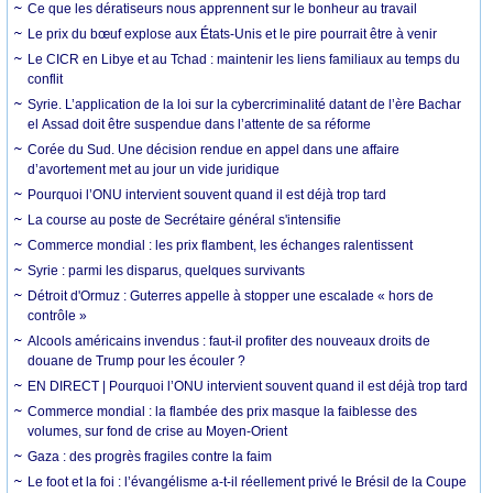
Ce que les dératiseurs nous apprennent sur le bonheur au travail
Le prix du bœuf explose aux États-Unis et le pire pourrait être à venir
Le CICR en Libye et au Tchad : maintenir les liens familiaux au temps du
conflit
Syrie. L’application de la loi sur la cybercriminalité datant de l’ère Bachar
el Assad doit être suspendue dans l’attente de sa réforme
Corée du Sud. Une décision rendue en appel dans une affaire
d’avortement met au jour un vide juridique
Pourquoi l’ONU intervient souvent quand il est déjà trop tard
La course au poste de Secrétaire général s'intensifie
Commerce mondial : les prix flambent, les échanges ralentissent
Syrie : parmi les disparus, quelques survivants
Détroit d'Ormuz : Guterres appelle à stopper une escalade « hors de
contrôle »
Alcools américains invendus : faut-il profiter des nouveaux droits de
douane de Trump pour les écouler ?
EN DIRECT | Pourquoi l’ONU intervient souvent quand il est déjà trop tard
Commerce mondial : la flambée des prix masque la faiblesse des
volumes, sur fond de crise au Moyen-Orient
Gaza : des progrès fragiles contre la faim
Le foot et la foi : l’évangélisme a-t-il réellement privé le Brésil de la Coupe