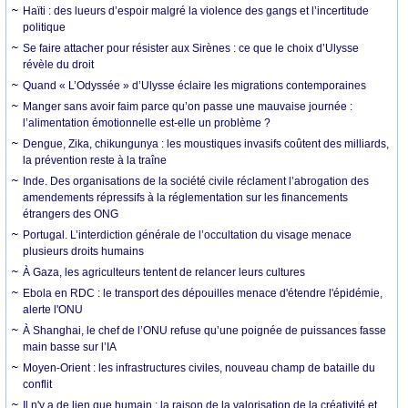
Haïti : des lueurs d’espoir malgré la violence des gangs et l’incertitude
politique
Se faire attacher pour résister aux Sirènes : ce que le choix d’Ulysse
révèle du droit
Quand « L’Odyssée » d’Ulysse éclaire les migrations contemporaines
Manger sans avoir faim parce qu’on passe une mauvaise journée :
l’alimentation émotionnelle est-elle un problème ?
Dengue, Zika, chikungunya : les moustiques invasifs coûtent des milliards,
la prévention reste à la traîne
Inde. Des organisations de la société civile réclament l’abrogation des
amendements répressifs à la réglementation sur les financements
étrangers des ONG
Portugal. L’interdiction générale de l’occultation du visage menace
plusieurs droits humains
À Gaza, les agriculteurs tentent de relancer leurs cultures
Ebola en RDC : le transport des dépouilles menace d'étendre l'épidémie,
alerte l'ONU
À Shanghai, le chef de l’ONU refuse qu’une poignée de puissances fasse
main basse sur l’IA
Moyen-Orient : les infrastructures civiles, nouveau champ de bataille du
conflit
Il n'y a de lien que humain : la raison de la valorisation de la créativité et