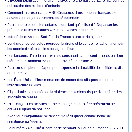
L’hypominéralisation molaire-incisive, une anomalie dentaire mal connue
qui touche des millions d’enfants
Comment la présence de MSC Croisières dans les ports français est
devenue un enjeu de souveraineté nationale
Peu importe ce que les enfants lisent, tant qu’ils lisent ? Dépasser les
préjugés sur les « bonnes » et « mauvaises lectures »
Indonésie et Asie du Sud-Est : la France a une carte à jouer
Loi d’urgence agricole : pourquoi la droite et le centre ne lâchent rien sur
les néonicotinoïdes et le stockage de l’eau
Les lanceurs d’alerte au travail se censurent, car ils sont ignorés par leur
hiérarchie. Comment éviter d’en arriver à un drame ?
Peut-on s’inspirer du Japon pour repenser la durabilité de la filière textile
en France ?
Les États-Unis et l’Iran menacent de mener des attaques contre des
infrastructures civiles
Cisjordanie : la montée de la violence des colons risque d'entraîner des
atrocités de masse
RD Congo : Les activités d’une compagnie pétrolière présentent de
graves risques de pollution
Avant que l'algorithme ne décide : le récit queer comme forme de
résistance au Nigéria
Le numéro 24 du Brésil sera porté pendant la Coupe du monde 2026. Et il