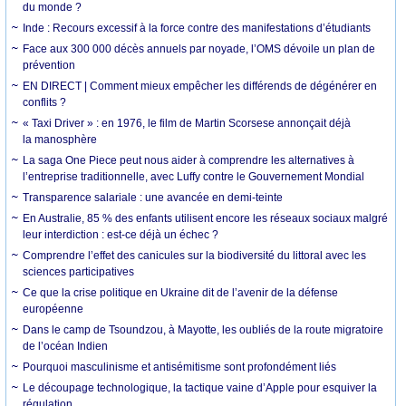
du monde ?
Inde : Recours excessif à la force contre des manifestations d’étudiants
Face aux 300 000 décès annuels par noyade, l’OMS dévoile un plan de
prévention
EN DIRECT | Comment mieux empêcher les différends de dégénérer en
conflits ?
« Taxi Driver » : en 1976, le film de Martin Scorsese annonçait déjà
la manosphère
La saga One Piece peut nous aider à comprendre les alternatives à
l’entreprise traditionnelle, avec Luffy contre le Gouvernement Mondial
Transparence salariale : une avancée en demi-teinte
En Australie, 85 % des enfants utilisent encore les réseaux sociaux malgré
leur interdiction : est-ce déjà un échec ?
Comprendre l’effet des canicules sur la biodiversité du littoral avec les
sciences participatives
Ce que la crise politique en Ukraine dit de l’avenir de la défense
européenne
Dans le camp de Tsoundzou, à Mayotte, les oubliés de la route migratoire
de l’océan Indien
Pourquoi masculinisme et antisémitisme sont profondément liés
Le découpage technologique, la tactique vaine d’Apple pour esquiver la
régulation