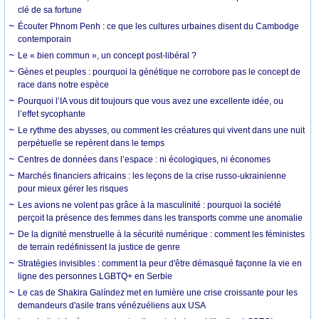
clé de sa fortune
Écouter Phnom Penh : ce que les cultures urbaines disent du Cambodge
contemporain
Le « bien commun », un concept post-libéral ?
Gènes et peuples : pourquoi la génétique ne corrobore pas le concept de
race dans notre espèce
Pourquoi l’IA vous dit toujours que vous avez une excellente idée, ou
l’effet sycophante
Le rythme des abysses, ou comment les créatures qui vivent dans une nuit
perpétuelle se repèrent dans le temps
Centres de données dans l’espace : ni écologiques, ni économes
Marchés financiers africains : les leçons de la crise russo-ukrainienne
pour mieux gérer les risques
Les avions ne volent pas grâce à la masculinité : pourquoi la société
perçoit la présence des femmes dans les transports comme une anomalie
De la dignité menstruelle à la sécurité numérique : comment les féministes
de terrain redéfinissent la justice de genre
Stratégies invisibles : comment la peur d'être démasqué façonne la vie en
ligne des personnes LGBTQ+ en Serbie
Le cas de Shakira Galíndez met en lumière une crise croissante pour les
demandeurs d'asile trans vénézuéliens aux USA