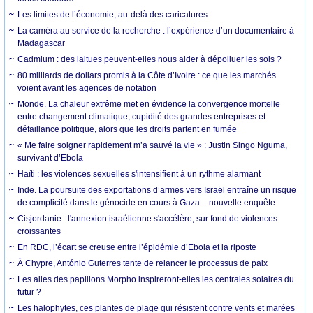
Les limites de l’économie, au-delà des caricatures
La caméra au service de la recherche : l’expérience d’un documentaire à
Madagascar
Cadmium : des laitues peuvent-elles nous aider à dépolluer les sols ?
80 milliards de dollars promis à la Côte d’Ivoire : ce que les marchés
voient avant les agences de notation
Monde. La chaleur extrême met en évidence la convergence mortelle
entre changement climatique, cupidité des grandes entreprises et
défaillance politique, alors que les droits partent en fumée
« Me faire soigner rapidement m’a sauvé la vie » : Justin Singo Nguma,
survivant d’Ebola
Haïti : les violences sexuelles s'intensifient à un rythme alarmant
Inde. La poursuite des exportations d’armes vers Israël entraîne un risque
de complicité dans le génocide en cours à Gaza – nouvelle enquête
Cisjordanie : l'annexion israélienne s'accélère, sur fond de violences
croissantes
En RDC, l’écart se creuse entre l’épidémie d’Ebola et la riposte
À Chypre, António Guterres tente de relancer le processus de paix
Les ailes des papillons Morpho inspireront-elles les centrales solaires du
futur ?
Les halophytes, ces plantes de plage qui résistent contre vents et marées