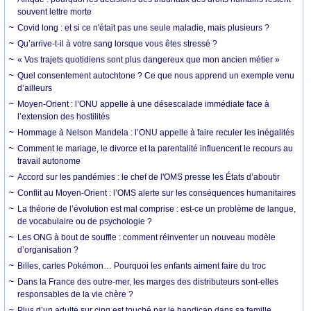
souvent lettre morte
Covid long : et si ce n'était pas une seule maladie, mais plusieurs ?
Qu’arrive-t-il à votre sang lorsque vous êtes stressé ?
« Vos trajets quotidiens sont plus dangereux que mon ancien métier »
Quel consentement autochtone ? Ce que nous apprend un exemple venu
d’ailleurs
Moyen-Orient : l’ONU appelle à une désescalade immédiate face à
l’extension des hostilités
Hommage à Nelson Mandela : l’ONU appelle à faire reculer les inégalités
Comment le mariage, le divorce et la parentalité influencent le recours au
travail autonome
Accord sur les pandémies : le chef de l'OMS presse les États d’aboutir
Conflit au Moyen-Orient : l’OMS alerte sur les conséquences humanitaires
La théorie de l’évolution est mal comprise : est-ce un problème de langue,
de vocabulaire ou de psychologie ?
Les ONG à bout de souffle : comment réinventer un nouveau modèle
d’organisation ?
Billes, cartes Pokémon… Pourquoi les enfants aiment faire du troc
Dans la France des outre-mer, les marges des distributeurs sont-elles
responsables de la vie chère ?
Plus d’un adulte sur cinq est touché par le handicap dans sa famille