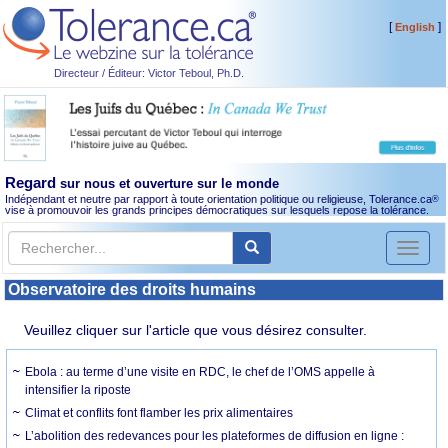
[
]
English
Directeur / Éditeur: Victor Teboul, Ph.D.
Regard
sur nous et ouverture sur le monde
Indépendant et neutre par rapport à toute orientation politique ou religieuse, Tolerance.ca
®
vise à promouvoir les grands principes démocratiques sur lesquels repose la tolérance.
Toggl
naviga
Observatoire des droits humains
Veuillez cliquer sur l'article que vous désirez consulter.
Ebola : au terme d’une visite en RDC, le chef de l’OMS appelle à
intensifier la riposte
Climat et conflits font flamber les prix alimentaires
L’abolition des redevances pour les plateformes de diffusion en ligne :