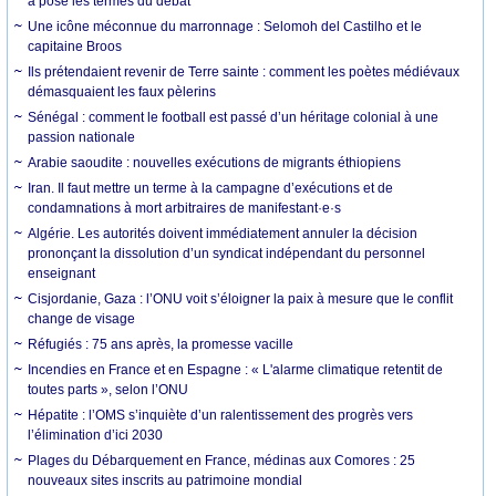
a posé les termes du débat
Une icône méconnue du marronnage : Selomoh del Castilho et le
capitaine Broos
Ils prétendaient revenir de Terre sainte : comment les poètes médiévaux
démasquaient les faux pèlerins
Sénégal : comment le football est passé d’un héritage colonial à une
passion nationale
Arabie saoudite : nouvelles exécutions de migrants éthiopiens
Iran. Il faut mettre un terme à la campagne d’exécutions et de
condamnations à mort arbitraires de manifestant·e·s
Algérie. Les autorités doivent immédiatement annuler la décision
prononçant la dissolution d’un syndicat indépendant du personnel
enseignant
Cisjordanie, Gaza : l’ONU voit s’éloigner la paix à mesure que le conflit
change de visage
Réfugiés : 75 ans après, la promesse vacille
Incendies en France et en Espagne : « L'alarme climatique retentit de
toutes parts », selon l’ONU
Hépatite : l’OMS s’inquiète d’un ralentissement des progrès vers
l’élimination d’ici 2030
Plages du Débarquement en France, médinas aux Comores : 25
nouveaux sites inscrits au patrimoine mondial