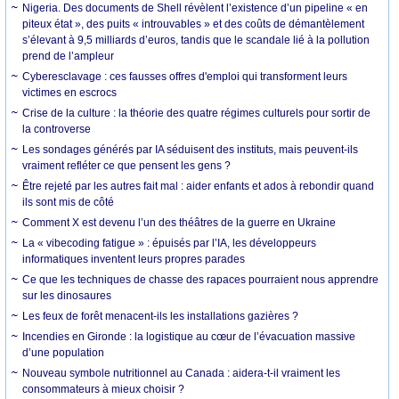
Nigeria. Des documents de Shell révèlent l’existence d’un pipeline « en
piteux état », des puits « introuvables » et des coûts de démantèlement
s’élevant à 9,5 milliards d’euros, tandis que le scandale lié à la pollution
prend de l’ampleur
Cyberesclavage : ces fausses offres d'emploi qui transforment leurs
victimes en escrocs
Crise de la culture : la théorie des quatre régimes culturels pour sortir de
la controverse
Les sondages générés par IA séduisent des instituts, mais peuvent-ils
vraiment refléter ce que pensent les gens ?
Être rejeté par les autres fait mal : aider enfants et ados à rebondir quand
ils sont mis de côté
Comment X est devenu l’un des théâtres de la guerre en Ukraine
La « vibecoding fatigue » : épuisés par l’IA, les développeurs
informatiques inventent leurs propres parades
Ce que les techniques de chasse des rapaces pourraient nous apprendre
sur les dinosaures
Les feux de forêt menacent-ils les installations gazières ?
Incendies en Gironde : la logistique au cœur de l’évacuation massive
d’une population
Nouveau symbole nutritionnel au Canada : aidera-t-il vraiment les
consommateurs à mieux choisir ?