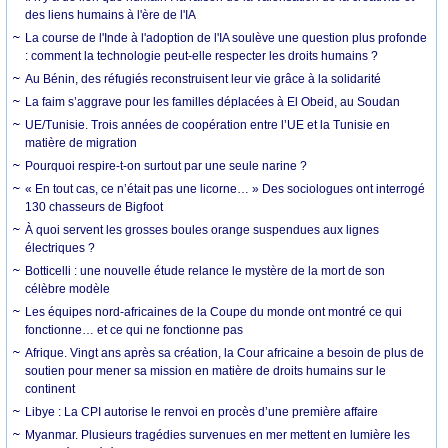
des liens humains à l'ère de l'IA
La course de l'Inde à l'adoption de l'IA soulève une question plus profonde
: comment la technologie peut-elle respecter les droits humains ?
Au Bénin, des réfugiés reconstruisent leur vie grâce à la solidarité
La faim s’aggrave pour les familles déplacées à El Obeid, au Soudan
UE/Tunisie. Trois années de coopération entre l’UE et la Tunisie en
matière de migration
Pourquoi respire-t-on surtout par une seule narine ?
« En tout cas, ce n’était pas une licorne… » Des sociologues ont interrogé
130 chasseurs de Bigfoot
À quoi servent les grosses boules orange suspendues aux lignes
électriques ?
Botticelli : une nouvelle étude relance le mystère de la mort de son
célèbre modèle
Les équipes nord-africaines de la Coupe du monde ont montré ce qui
fonctionne… et ce qui ne fonctionne pas
Afrique. Vingt ans après sa création, la Cour africaine a besoin de plus de
soutien pour mener sa mission en matière de droits humains sur le
continent
Libye : La CPI autorise le renvoi en procès d’une première affaire
Myanmar. Plusieurs tragédies survenues en mer mettent en lumière les