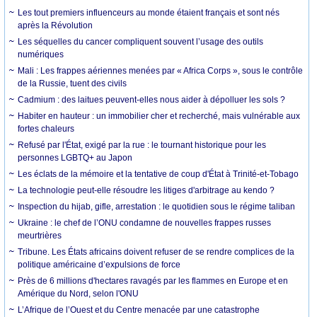
Les tout premiers influenceurs au monde étaient français et sont nés
après la Révolution
Les séquelles du cancer compliquent souvent l’usage des outils
numériques
Mali : Les frappes aériennes menées par « Africa Corps », sous le contrôle
de la Russie, tuent des civils
Cadmium : des laitues peuvent-elles nous aider à dépolluer les sols ?
Habiter en hauteur : un immobilier cher et recherché, mais vulnérable aux
fortes chaleurs
Refusé par l'État, exigé par la rue : le tournant historique pour les
personnes LGBTQ+ au Japon
Les éclats de la mémoire et la tentative de coup d'État à Trinité-et-Tobago
La technologie peut-elle résoudre les litiges d'arbitrage au kendo ?
Inspection du hijab, gifle, arrestation : le quotidien sous le régime taliban
Ukraine : le chef de l’ONU condamne de nouvelles frappes russes
meurtrières
Tribune. Les États africains doivent refuser de se rendre complices de la
politique américaine d’expulsions de force
Près de 6 millions d'hectares ravagés par les flammes en Europe et en
Amérique du Nord, selon l'ONU
L’Afrique de l’Ouest et du Centre menacée par une catastrophe