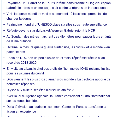
Royaume-Uni. L’arrêt de la Cour suprême dans l’affaire du logiciel espion
bahreïnite adresse un message clair contre la répression transnationale
VIH : la riposte mondiale vacille au moment où la science promettait de
changer la donne
Patrimoine mondial : l’UNESCO place six sites sous haute surveillance
Réfugié devenu star du basket, Wenyen Gabriel rejoint le HCR
Au Soudan, des mères marchent des kilomètres pour sauver leurs enfants
de la malnutrition
Ukraine : à mesure que la guerre s’intensifie, les civils – et le monde – en
paient le prix
Ebola en RDC : en un peu plus de deux mois, l'épidémie frôle le bilan
record de 2018-2020
En visite au Liban, le chef des droits de l'homme de l'ONU réclame justice
pour les victimes du conflit
D'où viennent les plus gros diamants du monde ? La géologie apporte de
nouvelles réponses
Ulysse aux mille ruses était-il aussi un athlète ?
Avec la loi d’urgence agricole, la France contrevient au droit international
sur les zones humides
De la télévision au tourisme : comment Camping Paradis transforme la
fiction en expérience