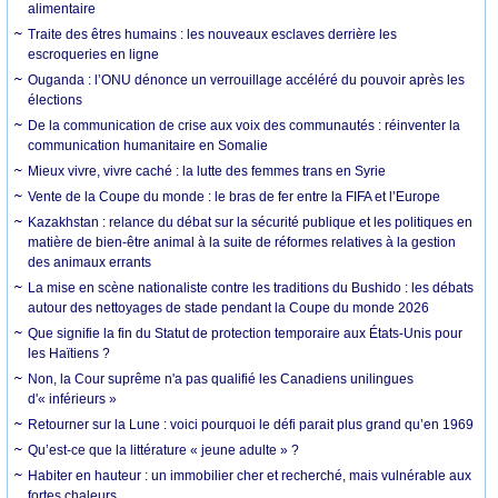
alimentaire
Traite des êtres humains : les nouveaux esclaves derrière les
escroqueries en ligne
Ouganda : l’ONU dénonce un verrouillage accéléré du pouvoir après les
élections
De la communication de crise aux voix des communautés : réinventer la
communication humanitaire en Somalie
Mieux vivre, vivre caché : la lutte des femmes trans en Syrie
Vente de la Coupe du monde : le bras de fer entre la FIFA et l’Europe
Kazakhstan : relance du débat sur la sécurité publique et les politiques en
matière de bien-être animal à la suite de réformes relatives à la gestion
des animaux errants
La mise en scène nationaliste contre les traditions du Bushido : les débats
autour des nettoyages de stade pendant la Coupe du monde 2026
Que signifie la fin du Statut de protection temporaire aux États-Unis pour
les Haïtiens ?
Non, la Cour suprême n'a pas qualifié les Canadiens unilingues
d'« inférieurs »
Retourner sur la Lune : voici pourquoi le défi parait plus grand qu’en 1969
Qu’est-ce que la littérature « jeune adulte » ?
Habiter en hauteur : un immobilier cher et recherché, mais vulnérable aux
fortes chaleurs