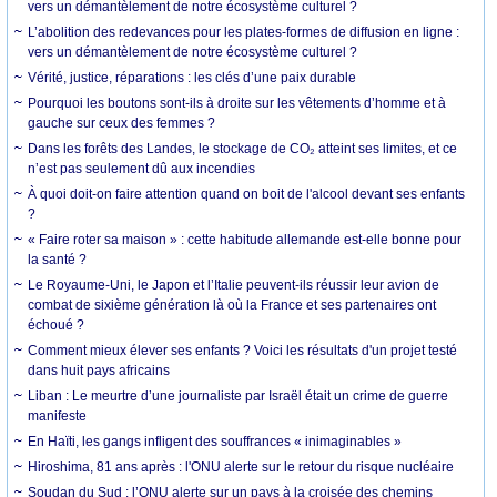
vers un démantèlement de notre écosystème culturel ?
L’abolition des redevances pour les plates-formes de diffusion en ligne :
vers un démantèlement de notre écosystème culturel ?
Vérité, justice, réparations : les clés d’une paix durable
Pourquoi les boutons sont-ils à droite sur les vêtements d’homme et à
gauche sur ceux des femmes ?
Dans les forêts des Landes, le stockage de CO₂ atteint ses limites, et ce
n’est pas seulement dû aux incendies
À quoi doit-on faire attention quand on boit de l'alcool devant ses enfants
?
« Faire roter sa maison » : cette habitude allemande est-elle bonne pour
la santé ?
Le Royaume-Uni, le Japon et l’Italie peuvent-ils réussir leur avion de
combat de sixième génération là où la France et ses partenaires ont
échoué ?
Comment mieux élever ses enfants ? Voici les résultats d'un projet testé
dans huit pays africains
Liban : Le meurtre d’une journaliste par Israël était un crime de guerre
manifeste
En Haïti, les gangs infligent des souffrances « inimaginables »
Hiroshima, 81 ans après : l'ONU alerte sur le retour du risque nucléaire
Soudan du Sud : l’ONU alerte sur un pays à la croisée des chemins