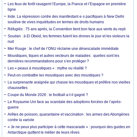
Les feux de forêt ravagent l’Europe, la France et l’Espagne en première
ligne
Inde. La répression contre des manifestant·e·s pacifiques à New Delhi
soulève de vives inquiétudes en termes de droits humains
Réfugiés : 75 ans après, la Convention tient bon face aux vents du repli
Soudan : à El Obeid, les femmes fuient les drones le jour et les violeurs la
nuit
Mer Rouge : le chef de l’ONU réclame une désescalade immédiate
Moustiques, tiques et autres vecteurs de maladies : quelles sont les
dernières recommandations pour s’en protéger ?
Les « peaux à moustiques » : mythe ou réalité ?
Peut-on combattre les moustiques avec des moustiques ?
La surprenante araignée qui chasse les moustiques et préfère nos vieilles
chaussettes
Coupe du Monde 2026 : le football a-t-il gagné ?
Le Royaume-Uni face au scandale des adoptions forcées de l’après-
guerre
Arêtes de poisson, quarantaine et vaccination : les armes des Aborigènes
contre la variole
« Je ne peux plus participer à cette mascarade » : pourquoi des guides en
Antarctique quittent le métier de leurs rêves