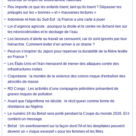
Peu importe ce que les enfants lisent, tant qu’ils lisent ? Dépasser les
préjugés sur les « bonnes » et « mauvaises lectures »
Indonésie et Asie du Sud-Est : la France a une carte à jouer
Loi d’urgence agricole : pourquoi la droite et le centre ne lâchent rien sur
les néonicotinoïdes et le stockage de l’eau
Les lanceurs d’alerte au travail se censurent, car ils sont ignorés par leur
hiérarchie. Comment éviter d’en arriver à un drame ?
Peut-on s’inspirer du Japon pour repenser la durabilité de la filière textile
en France ?
Les États-Unis et l’Iran menacent de mener des attaques contre des
infrastructures civiles
Cisjordanie : la montée de la violence des colons risque d'entraîner des
atrocités de masse
RD Congo : Les activités d’une compagnie pétrolière présentent de
graves risques de pollution
Avant que l'algorithme ne décide : le récit queer comme forme de
résistance au Nigéria
Le numéro 24 du Brésil sera porté pendant la Coupe du monde 2026. Et il
contient un message.
Brésil : Un avertissement sur la façon dont l'IA et les deepfakes peuvent
devenir un « risque excessif » pour les femmes et les filles