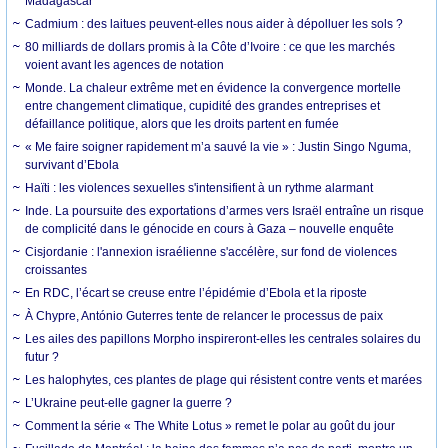
Madagascar
Cadmium : des laitues peuvent-elles nous aider à dépolluer les sols ?
80 milliards de dollars promis à la Côte d’Ivoire : ce que les marchés
voient avant les agences de notation
Monde. La chaleur extrême met en évidence la convergence mortelle
entre changement climatique, cupidité des grandes entreprises et
défaillance politique, alors que les droits partent en fumée
« Me faire soigner rapidement m’a sauvé la vie » : Justin Singo Nguma,
survivant d’Ebola
Haïti : les violences sexuelles s'intensifient à un rythme alarmant
Inde. La poursuite des exportations d’armes vers Israël entraîne un risque
de complicité dans le génocide en cours à Gaza – nouvelle enquête
Cisjordanie : l'annexion israélienne s'accélère, sur fond de violences
croissantes
En RDC, l’écart se creuse entre l’épidémie d’Ebola et la riposte
À Chypre, António Guterres tente de relancer le processus de paix
Les ailes des papillons Morpho inspireront-elles les centrales solaires du
futur ?
Les halophytes, ces plantes de plage qui résistent contre vents et marées
L’Ukraine peut-elle gagner la guerre ?
Comment la série « The White Lotus » remet le polar au goût du jour