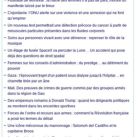
Fusillade de Montréal : la haine des femmes n’a pas de parti, montre un
manifeste laissé par le tireur
Cisjordanie: l’ONU alerte sur une violence et une annexion qui ne font
qu’empirer
Un nouveau test permettrait une détection précoce du cancer à partir de
minuscules particules présentes dans les fluides corporels
Soins aux personnes vivant avec une démence : repenser le rôle de la
musique
Un étage de fusée SpaceX va percuter la Lune… Un accident qui pose
déjà des questions de droit spatial
Femmes sur les conseils d’administration : du prestige… au détriment du
pouvoir
Gaza : l'éprouvant trajet d'un patient sous dialyse jusqu'à l'hôpital… en
charrette tirée par un âne
Mali. Des preuves de crimes de guerre commis par des groupes armés
dans la région de Gao
Des empereurs romains à Donald Trump : quand les dirigeants politiques
se montrent dans les enceintes sportives
Forces de l’ordre et recours aux armes : comment la Révolution française
a posé les termes du débat
Une icône méconnue du marronnage : Selomoh del Castilho et le
capitaine Broos