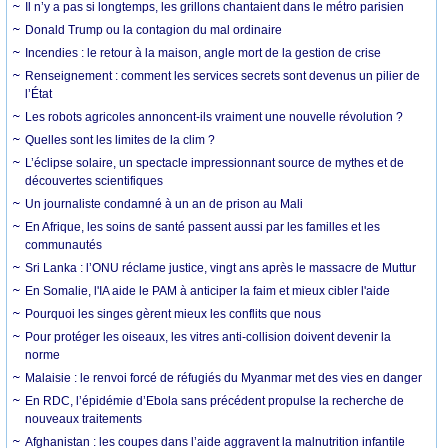
Il n’y a pas si longtemps, les grillons chantaient dans le métro parisien
Donald Trump ou la contagion du mal ordinaire
Incendies : le retour à la maison, angle mort de la gestion de crise
Renseignement : comment les services secrets sont devenus un pilier de
l’État
Les robots agricoles annoncent-ils vraiment une nouvelle révolution ?
Quelles sont les limites de la clim ?
L’éclipse solaire, un spectacle impressionnant source de mythes et de
découvertes scientifiques
Un journaliste condamné à un an de prison au Mali
En Afrique, les soins de santé passent aussi par les familles et les
communautés
Sri Lanka : l’ONU réclame justice, vingt ans après le massacre de Muttur
En Somalie, l'IA aide le PAM à anticiper la faim et mieux cibler l'aide
Pourquoi les singes gèrent mieux les conflits que nous
Pour protéger les oiseaux, les vitres anti-collision doivent devenir la
norme
Malaisie : le renvoi forcé de réfugiés du Myanmar met des vies en danger
En RDC, l’épidémie d’Ebola sans précédent propulse la recherche de
nouveaux traitements
Afghanistan : les coupes dans l’aide aggravent la malnutrition infantile