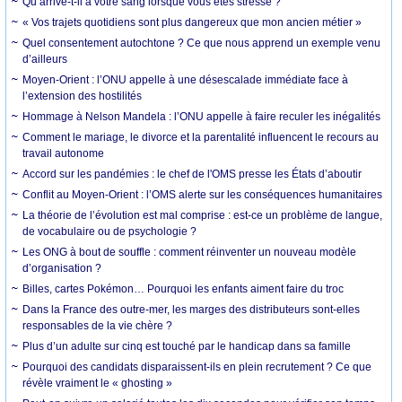
Qu’arrive-t-il à votre sang lorsque vous êtes stressé ?
« Vos trajets quotidiens sont plus dangereux que mon ancien métier »
Quel consentement autochtone ? Ce que nous apprend un exemple venu
d’ailleurs
Moyen-Orient : l’ONU appelle à une désescalade immédiate face à
l’extension des hostilités
Hommage à Nelson Mandela : l’ONU appelle à faire reculer les inégalités
Comment le mariage, le divorce et la parentalité influencent le recours au
travail autonome
Accord sur les pandémies : le chef de l'OMS presse les États d’aboutir
Conflit au Moyen-Orient : l’OMS alerte sur les conséquences humanitaires
La théorie de l’évolution est mal comprise : est-ce un problème de langue,
de vocabulaire ou de psychologie ?
Les ONG à bout de souffle : comment réinventer un nouveau modèle
d’organisation ?
Billes, cartes Pokémon… Pourquoi les enfants aiment faire du troc
Dans la France des outre-mer, les marges des distributeurs sont-elles
responsables de la vie chère ?
Plus d’un adulte sur cinq est touché par le handicap dans sa famille
Pourquoi des candidats disparaissent-ils en plein recrutement ? Ce que
révèle vraiment le « ghosting »