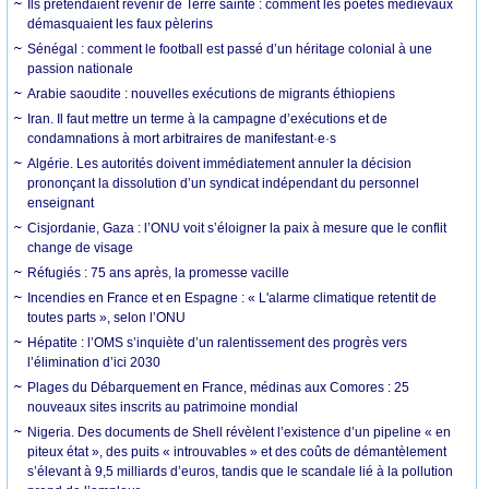
Ils prétendaient revenir de Terre sainte : comment les poètes médiévaux
démasquaient les faux pèlerins
Sénégal : comment le football est passé d’un héritage colonial à une
passion nationale
Arabie saoudite : nouvelles exécutions de migrants éthiopiens
Iran. Il faut mettre un terme à la campagne d’exécutions et de
condamnations à mort arbitraires de manifestant·e·s
Algérie. Les autorités doivent immédiatement annuler la décision
prononçant la dissolution d’un syndicat indépendant du personnel
enseignant
Cisjordanie, Gaza : l’ONU voit s’éloigner la paix à mesure que le conflit
change de visage
Réfugiés : 75 ans après, la promesse vacille
Incendies en France et en Espagne : « L'alarme climatique retentit de
toutes parts », selon l’ONU
Hépatite : l’OMS s’inquiète d’un ralentissement des progrès vers
l’élimination d’ici 2030
Plages du Débarquement en France, médinas aux Comores : 25
nouveaux sites inscrits au patrimoine mondial
Nigeria. Des documents de Shell révèlent l’existence d’un pipeline « en
piteux état », des puits « introuvables » et des coûts de démantèlement
s’élevant à 9,5 milliards d’euros, tandis que le scandale lié à la pollution