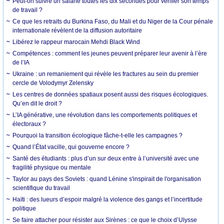
Peut-on suivre un salarié toutes les dix secondes pour vérifier son temps
de travail ?
Ce que les retraits du Burkina Faso, du Mali et du Niger de la Cour pénale
internationale révèlent de la diffusion autoritaire
Libérez le rappeur marocain Mehdi Black Wind
Compétences : comment les jeunes peuvent préparer leur avenir à l’ère
de l’IA
Ukraine : un remaniement qui révèle les fractures au sein du premier
cercle de Volodymyr Zelensky
Les centres de données spatiaux posent aussi des risques écologiques.
Qu’en dit le droit ?
L’IA générative, une révolution dans les comportements politiques et
électoraux ?
Pourquoi la transition écologique fâche-t-elle les campagnes ?
Quand l’État vacille, qui gouverne encore ?
Santé des étudiants : plus d’un sur deux entre à l’université avec une
fragilité physique ou mentale
Taylor au pays des Soviets : quand Lénine s'inspirait de l'organisation
scientifique du travail
Haïti : des lueurs d’espoir malgré la violence des gangs et l’incertitude
politique
Se faire attacher pour résister aux Sirènes : ce que le choix d’Ulysse