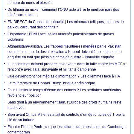
nombre de morts et blessés
Du lithium au nickel : comment l’ONU aide à tirer le meilleur parti des
minéraux critiques
EN DIRECT du Conseil de sécurité | Les minéraux critiques, moteurs de
paix ou carburant des conflits ?
Cisjordanie : l’ONU accuse les autorités palestiniennes de graves
violations
Afghanistan/Pakistan. Les frappes meurtrières menées par le Pakistan
contre un centre de désintoxication à Kaboul doivent faire l’objet d’une
enquête en tant que possible crime de guerre – Nouvelle enquête
« Les femmes doivent prendre les devants dans la lutte contre les MGF » :
rencontre avec Tala, survivante et militante gambienne
Que deviendront nos médias d’information ? Les dilemmes face à l’IA
Le mur tarifaire de Donald Trump, brique après brique
Faut-il limiter le temps d’écran des enfants ? Les pédiatres américains
revoient leur position
Sans droit à un environnement sain, l’Europe des droits humains reste
inachevée
Bien avant Ormuz, Athènes a fait du contrôle d’un détroit près de Troie la
clé de sa fortune
Écouter Phnom Penh : ce que les cultures urbaines disent du Cambodge
contemporain