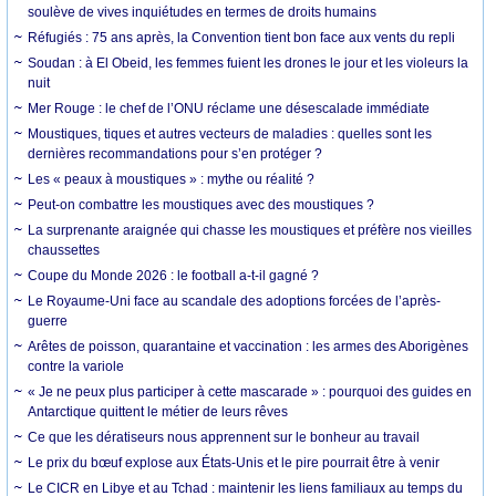
soulève de vives inquiétudes en termes de droits humains
Réfugiés : 75 ans après, la Convention tient bon face aux vents du repli
Soudan : à El Obeid, les femmes fuient les drones le jour et les violeurs la
nuit
Mer Rouge : le chef de l’ONU réclame une désescalade immédiate
Moustiques, tiques et autres vecteurs de maladies : quelles sont les
dernières recommandations pour s’en protéger ?
Les « peaux à moustiques » : mythe ou réalité ?
Peut-on combattre les moustiques avec des moustiques ?
La surprenante araignée qui chasse les moustiques et préfère nos vieilles
chaussettes
Coupe du Monde 2026 : le football a-t-il gagné ?
Le Royaume-Uni face au scandale des adoptions forcées de l’après-
guerre
Arêtes de poisson, quarantaine et vaccination : les armes des Aborigènes
contre la variole
« Je ne peux plus participer à cette mascarade » : pourquoi des guides en
Antarctique quittent le métier de leurs rêves
Ce que les dératiseurs nous apprennent sur le bonheur au travail
Le prix du bœuf explose aux États-Unis et le pire pourrait être à venir
Le CICR en Libye et au Tchad : maintenir les liens familiaux au temps du