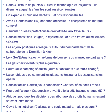
Dans « Histoire de jouets 5 », c’est la technologie vs les jouets – un
dilemme auquel les familles sont aussi confrontées
On expédie au Sud nos déchets… et nos responsabilités
Avec « Confessions II », Madonna orchestre un écosystème de marque
complet
Canicule : quelles protections le droit offre-t-il aux travailleurs ?
Dans le massif des Bauges, le mystère de l’or qu'on trouve au milieu des
calcaires
Les enjeux politiques et religieux autour du bombardement de la
cathédrale de la Dormition à Kiev
Le « SAVE America Act » : réforme de bon sens ou manœuvre partisane ?
Les gauchers votent-ils plus à gauche ?
Pourquoi le camping séduit toujours autant (alors que tout a changé)
La sonobiopsie ou comment les ultrasons font parler les tissus sans les
opérer
Dans la famille Darwin, vous connaissiez Charles, découvrez Francis
Pourquoi l’algue « Ostreopsis » envahit-elle la côte basque chaque été ?
Afrique : pourquoi les décisions des tribunaux des droits humains restent
souvent lettre morte
Covid long : et si ce n'était pas une seule maladie, mais plusieurs ?