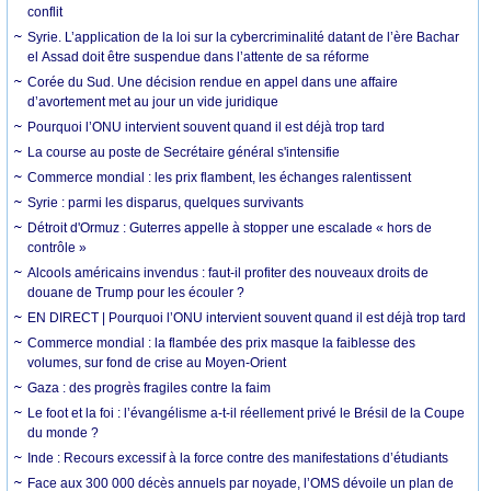
conflit
Syrie. L’application de la loi sur la cybercriminalité datant de l’ère Bachar
el Assad doit être suspendue dans l’attente de sa réforme
Corée du Sud. Une décision rendue en appel dans une affaire
d’avortement met au jour un vide juridique
Pourquoi l’ONU intervient souvent quand il est déjà trop tard
La course au poste de Secrétaire général s'intensifie
Commerce mondial : les prix flambent, les échanges ralentissent
Syrie : parmi les disparus, quelques survivants
Détroit d'Ormuz : Guterres appelle à stopper une escalade « hors de
contrôle »
Alcools américains invendus : faut-il profiter des nouveaux droits de
douane de Trump pour les écouler ?
EN DIRECT | Pourquoi l’ONU intervient souvent quand il est déjà trop tard
Commerce mondial : la flambée des prix masque la faiblesse des
volumes, sur fond de crise au Moyen-Orient
Gaza : des progrès fragiles contre la faim
Le foot et la foi : l’évangélisme a-t-il réellement privé le Brésil de la Coupe
du monde ?
Inde : Recours excessif à la force contre des manifestations d’étudiants
Face aux 300 000 décès annuels par noyade, l’OMS dévoile un plan de