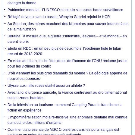
changer la donne
Patrimoine mondial : l’UNESCO place six sites sous haute surveillance
Réfugié devenu star du basket, Wenyen Gabriel rejoint le HCR
Au Soudan, des mères marchent des kilomètres pour sauver leurs enfants
de la malnutrition
Ukraine : à mesure que la guerre s’intensifie, les civils – et le monde – en
paient le prix
Ebola en RDC : en un peu plus de deux mois, l'épidémie frôle le bilan
record de 2018-2020
En visite au Liban, le chef des droits de l'homme de l'ONU réclame justice
pour les victimes du conflit
D'où viennent les plus gros diamants du monde ? La géologie apporte de
nouvelles réponses
Ulysse aux mille ruses était-il aussi un athlète ?
Avec la loi d’urgence agricole, la France contrevient au droit international
sur les zones humides
De la télévision au tourisme : comment Camping Paradis transforme la
fiction en expérience
L’hypominéralisation molaire-incisive, une anomalie dentaire mal connue
qui touche des millions d’enfants
Comment la présence de MSC Croisières dans les ports français est
devenue un enjeu de souveraineté nationale