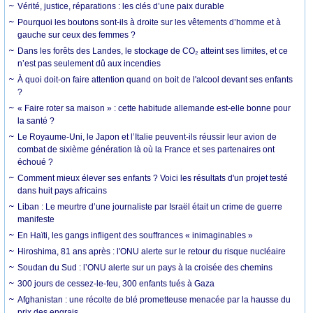
Vérité, justice, réparations : les clés d’une paix durable
Pourquoi les boutons sont-ils à droite sur les vêtements d’homme et à
gauche sur ceux des femmes ?
Dans les forêts des Landes, le stockage de CO₂ atteint ses limites, et ce
n’est pas seulement dû aux incendies
À quoi doit-on faire attention quand on boit de l'alcool devant ses enfants
?
« Faire roter sa maison » : cette habitude allemande est-elle bonne pour
la santé ?
Le Royaume-Uni, le Japon et l’Italie peuvent-ils réussir leur avion de
combat de sixième génération là où la France et ses partenaires ont
échoué ?
Comment mieux élever ses enfants ? Voici les résultats d'un projet testé
dans huit pays africains
Liban : Le meurtre d’une journaliste par Israël était un crime de guerre
manifeste
En Haïti, les gangs infligent des souffrances « inimaginables »
Hiroshima, 81 ans après : l'ONU alerte sur le retour du risque nucléaire
Soudan du Sud : l’ONU alerte sur un pays à la croisée des chemins
300 jours de cessez-le-feu, 300 enfants tués à Gaza
Afghanistan : une récolte de blé prometteuse menacée par la hausse du
prix des engrais