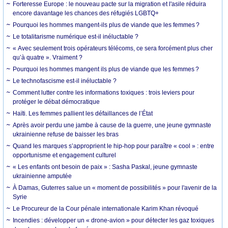
Forteresse Europe : le nouveau pacte sur la migration et l'asile réduira
encore davantage les chances des réfugiés LGBTQ+
Pourquoi les hommes mangent-ils plus de viande que les femmes ?
Le totalitarisme numérique est-il inéluctable ?
« Avec seulement trois opérateurs télécoms, ce sera forcément plus cher
qu’à quatre ». Vraiment ?
Pourquoi les hommes mangent ils plus de viande que les femmes ?
Le technofascisme est-il inéluctable ?
Comment lutter contre les informations toxiques : trois leviers pour
protéger le débat démocratique
Haïti. Les femmes pallient les défaillances de l’État
Après avoir perdu une jambe à cause de la guerre, une jeune gymnaste
ukrainienne refuse de baisser les bras
Quand les marques s’approprient le hip-hop pour paraître « cool » : entre
opportunisme et engagement culturel
« Les enfants ont besoin de paix » : Sasha Paskal, jeune gymnaste
ukrainienne amputée
À Damas, Guterres salue un « moment de possibilités » pour l'avenir de la
Syrie
Le Procureur de la Cour pénale internationale Karim Khan révoqué
Incendies : développer un « drone-avion » pour détecter les gaz toxiques