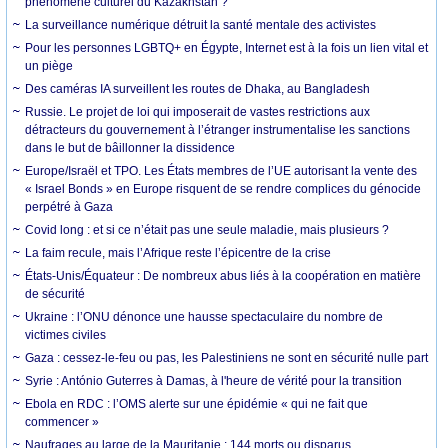
phénomène culturel du Kazakhstan ?
La surveillance numérique détruit la santé mentale des activistes
Pour les personnes LGBTQ+ en Égypte, Internet est à la fois un lien vital et
un piège
Des caméras IA surveillent les routes de Dhaka, au Bangladesh
Russie. Le projet de loi qui imposerait de vastes restrictions aux
détracteurs du gouvernement à l’étranger instrumentalise les sanctions
dans le but de bâillonner la dissidence
Europe/Israël et TPO. Les États membres de l’UE autorisant la vente des
« Israel Bonds » en Europe risquent de se rendre complices du génocide
perpétré à Gaza
Covid long : et si ce n’était pas une seule maladie, mais plusieurs ?
La faim recule, mais l’Afrique reste l’épicentre de la crise
États-Unis/Équateur : De nombreux abus liés à la coopération en matière
de sécurité
Ukraine : l’ONU dénonce une hausse spectaculaire du nombre de
victimes civiles
Gaza : cessez-le-feu ou pas, les Palestiniens ne sont en sécurité nulle part
Syrie : António Guterres à Damas, à l'heure de vérité pour la transition
Ebola en RDC : l’OMS alerte sur une épidémie « qui ne fait que
commencer »
Naufrages au large de la Mauritanie : 144 morts ou disparus