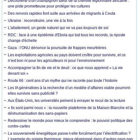
Découverte d'un champignon tueur de la chenille légionnaire africaine :
une piste prometteuse pour protéger les cultures
Des renvois rapides font suite aux arrivées de migrants à Ceuta
Ukraine : reconstruire, une vie à la fois
L'allaitement, un geste naturel qui ne va pas toujours de soi
RDC : face à une épidémie d'Ebola qui bat tous les records, la riposte
change d'échelle
Gaza : l’ONU dénonce la poursuite de frappes meurtrières
Les exploitations agricoles au pays doivent croître pour survivre, et ce
n’est bon ni pour les agriculteurs ni pour l’environnement
Accompagner la fin de vie et le deuil : ce que nous apprend « La vie
devant soi »
Route 66 : cent ans d’un mythe qui ne raconte pas toute l’histoire
Les IA génératives à la recherche d’un modèle d’affaires viable pourront-
elles survivre sans publicité ?
Aux États-Unis, les universités peinent à enrayer le recul de la lecture
« Ils sont parmi nous » : la nouvelle plateforme de la Maison-Blanche et la
déshumanisation des sans-papiers
Redessiner le monde pour mieux le comprendre : le pouvoir politique des
contre-cartes
La souveraineté énergétique passe-t-elle forcément par l’électrification ?
L’exemple du solaire thermique, mieux développé dans d’autres pays pas