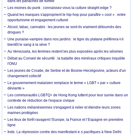
dans les panaches de fumée
Les moines du punk : connaissez-vous la culture straight edge ?
Quand les marques s'approprient le hip-hop pour paraître « cool » : entre
opportunisme et engagement culturel
Alcool, tabac, cannabis : les jeunes se sont-ils vraiment détournés des
drogues ?
Une punaise-vampire dans nos jardins : le tigre du platane préférera-t-il
bientôt le sang à la sève ?
Au Venezuela, les femmes restent les plus exposées après les séismes
Débat au Conseil de sécurité : la bataille des minéraux critiques inquiète
l'ONU
Les jeunes de Croatie, de Serbie et de Bosnie-Herzégovine, acteurs d'un
changement collectif
Le gouvernement malaisien remplace le terme « LGBT » par « culture
déviante »
Les communautés LGBTQ+ de Hong Kong luttent pour leur survie dans un
contexte de réduction de l'espace civique
Les nations mélanésiennes s'engagent à relier et étendre leurs zones
marines protégées
Les feux de forêt ravagent l’Europe, la France et l’Espagne en première
ligne
Inde. La répression contre des manifestant·e·s pacifiques à New Delhi