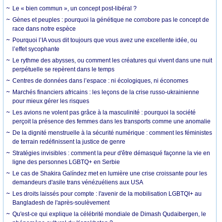
Le « bien commun », un concept post-libéral ?
Gènes et peuples : pourquoi la génétique ne corrobore pas le concept de
race dans notre espèce
Pourquoi l’IA vous dit toujours que vous avez une excellente idée, ou
l’effet sycophante
Le rythme des abysses, ou comment les créatures qui vivent dans une nuit
perpétuelle se repèrent dans le temps
Centres de données dans l’espace : ni écologiques, ni économes
Marchés financiers africains : les leçons de la crise russo-ukrainienne
pour mieux gérer les risques
Les avions ne volent pas grâce à la masculinité : pourquoi la société
perçoit la présence des femmes dans les transports comme une anomalie
De la dignité menstruelle à la sécurité numérique : comment les féministes
de terrain redéfinissent la justice de genre
Stratégies invisibles : comment la peur d'être démasqué façonne la vie en
ligne des personnes LGBTQ+ en Serbie
Le cas de Shakira Galíndez met en lumière une crise croissante pour les
demandeurs d'asile trans vénézuéliens aux USA
Les droits laissés pour compte : l'avenir de la mobilisation LGBTQI+ au
Bangladesh de l'après-soulèvement
Qu'est-ce qui explique la célébrité mondiale de Dimash Qudaibergen, le