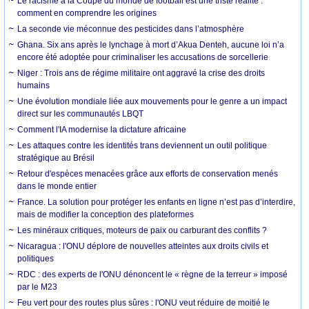
Le racisme à la Coupe du monde de football est une triste réalité :
comment en comprendre les origines
La seconde vie méconnue des pesticides dans l’atmosphère
Ghana. Six ans après le lynchage à mort d’Akua Denteh, aucune loi n’a
encore été adoptée pour criminaliser les accusations de sorcellerie
Niger : Trois ans de régime militaire ont aggravé la crise des droits
humains
Une évolution mondiale liée aux mouvements pour le genre a un impact
direct sur les communautés LBQT
Comment l'IA modernise la dictature africaine
Les attaques contre les identités trans deviennent un outil politique
stratégique au Brésil
Retour d'espèces menacées grâce aux efforts de conservation menés
dans le monde entier
France. La solution pour protéger les enfants en ligne n’est pas d’interdire,
mais de modifier la conception des plateformes
Les minéraux critiques, moteurs de paix ou carburant des conflits ?
Nicaragua : l'ONU déplore de nouvelles atteintes aux droits civils et
politiques
RDC : des experts de l'ONU dénoncent le « règne de la terreur » imposé
par le M23
Feu vert pour des routes plus sûres : l'ONU veut réduire de moitié le