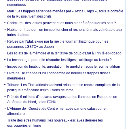
numériques
Mali : Les frappes aériennes menées par « Africa Corps », sous le contrôle
de la Russie, tuent des civils
Cadmium : des laitues peuvent-elles nous aider à dépolluer les sols ?
Habiter en hauteur : un immobilier cher et recherché, mais vulnérable aux
fortes chaleurs
Refusé par l'État, exigé par la rue : le tournant historique pour les
personnes LGBTQ+ au Japon
Les éclats de la mémoire et la tentative de coup d'État à Trinité-et-Tobago
La technologie peut-elle résoudre les litiges d'arbitrage au kendo ?
Inspection du hijab, gifle, arrestation : le quotidien sous le régime taliban
Ukraine : le chef de l’ONU condamne de nouvelles frappes russes
meurtrières
Tribune. Les États africains doivent refuser de se rendre complices de la
politique américaine d’expulsions de force
Près de 6 millions d'hectares ravagés par les flammes en Europe et en
Amérique du Nord, selon l'ONU
L’Afrique de l’Ouest et du Centre menacée par une catastrophe
alimentaire
Traite des êtres humains : les nouveaux esclaves derrière les
escroqueries en ligne