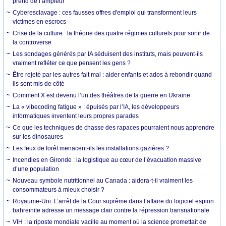
prend de l’ampleur
Cyberesclavage : ces fausses offres d'emploi qui transforment leurs
victimes en escrocs
Crise de la culture : la théorie des quatre régimes culturels pour sortir de
la controverse
Les sondages générés par IA séduisent des instituts, mais peuvent-ils
vraiment refléter ce que pensent les gens ?
Être rejeté par les autres fait mal : aider enfants et ados à rebondir quand
ils sont mis de côté
Comment X est devenu l’un des théâtres de la guerre en Ukraine
La « vibecoding fatigue » : épuisés par l’IA, les développeurs
informatiques inventent leurs propres parades
Ce que les techniques de chasse des rapaces pourraient nous apprendre
sur les dinosaures
Les feux de forêt menacent-ils les installations gazières ?
Incendies en Gironde : la logistique au cœur de l’évacuation massive
d’une population
Nouveau symbole nutritionnel au Canada : aidera-t-il vraiment les
consommateurs à mieux choisir ?
Royaume-Uni. L’arrêt de la Cour suprême dans l’affaire du logiciel espion
bahreïnite adresse un message clair contre la répression transnationale
VIH : la riposte mondiale vacille au moment où la science promettait de