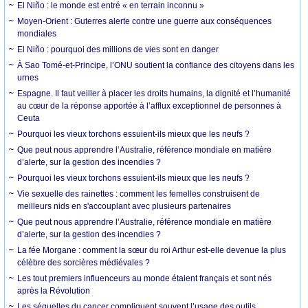
El Niño : le monde est entré « en terrain inconnu »
Moyen-Orient : Guterres alerte contre une guerre aux conséquences
mondiales
El Niño : pourquoi des millions de vies sont en danger
À Sao Tomé-et-Principe, l’ONU soutient la confiance des citoyens dans les
urnes
Espagne. Il faut veiller à placer les droits humains, la dignité et l’humanité
au cœur de la réponse apportée à l’afflux exceptionnel de personnes à
Ceuta
Pourquoi les vieux torchons essuient-ils mieux que les neufs ?
Que peut nous apprendre l’Australie, référence mondiale en matière
d’alerte, sur la gestion des incendies ?
Pourquoi les vieux torchons essuient-ils mieux que les neufs ?
Vie sexuelle des rainettes : comment les femelles construisent de
meilleurs nids en s'accouplant avec plusieurs partenaires
Que peut nous apprendre l’Australie, référence mondiale en matière
d’alerte, sur la gestion des incendies ?
La fée Morgane : comment la sœur du roi Arthur est-elle devenue la plus
célèbre des sorcières médiévales ?
Les tout premiers influenceurs au monde étaient français et sont nés
après la Révolution
Les séquelles du cancer compliquent souvent l’usage des outils