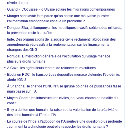
révèle du droit
Quand « L’Odyssée » d’Ulysse éclaire les migrations contemporaines
Manger sans avoir faim parce qu’on passe une mauvaise journée :
l’alimentation émotionnelle est-elle un problème ?
Dengue, Zika, chikungunya : les moustiques invasifs coûtent des milliards,
la prévention reste à la traîne
Inde. Des organisations de la société civile réclament l’abrogation des
amendements répressifs à la réglementation sur les financements
étrangers des ONG
Portugal. L’interdiction générale de l’occultation du visage menace
plusieurs droits humains
À Gaza, les agriculteurs tentent de relancer leurs cultures
Ebola en RDC : le transport des dépouilles menace d'étendre l'épidémie,
alerte l'ONU
À Shanghai, le chef de l’ONU refuse qu’une poignée de puissances fasse
main basse sur l’IA
Moyen-Orient : les infrastructures civiles, nouveau champ de bataille du
conflit
Il n'y a de lien que humain : la raison de la valorisation de la créativité et
des liens humains à l'ère de l'IA
La course de l'Inde à l'adoption de l'IA soulève une question plus profonde
: comment la technologie peut-elle respecter les droits humains ?