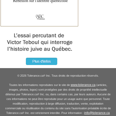
© 2026 Tolerance.ca
Inc. Tous droits de reproduction réservés.
®
www.tolerance.ca
Toutes les informations reproduites sur le site de
(articles,
images, photos, logos) sont protégées par des droits de propriété intellectuelle
détenus par Tolerance.ca
Inc. ou, dans certains cas, par leurs auteurs. Aucune de
®
ces informations ne peut être reproduite pour un usage autre que personnel. Toute
modification, reproduction à large diffusion, traduction, vente, exploitation
commerciale ou réutilisation du contenu du site sans l'autorisation préalable écrite de
info@tolerance.ca
Tolerance.ca
Inc. est strictement interdite. Pour information :
®