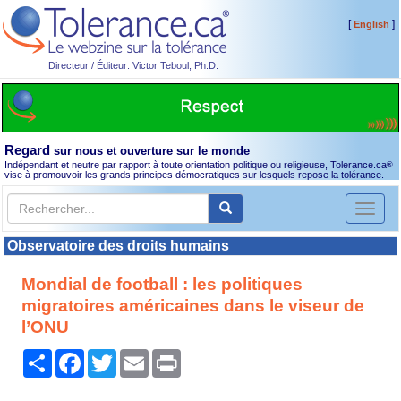
[
]
English
Directeur / Éditeur: Victor Teboul, Ph.D.
Regard
sur nous et ouverture sur le monde
Indépendant et neutre par rapport à toute orientation politique ou religieuse, Tolerance.ca
®
vise à promouvoir les grands principes démocratiques sur lesquels repose la tolérance.
Toggl
naviga
Observatoire des droits humains
Mondial de football : les politiques
migratoires américaines dans le viseur de
l’ONU
Partager
Facebook
Twitter
Email
Print