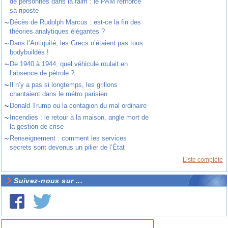
de personnes dans la faim : le PAM renforce
sa riposte
~
Décès de Rudolph Marcus : est-ce la fin des
théories analytiques élégantes ?
~
Dans l’Antiquité, les Grecs n’étaient pas tous
bodybuildés !
~
De 1940 à 1944, quel véhicule roulait en
l’absence de pétrole ?
~
Il n’y a pas si longtemps, les grillons
chantaient dans le métro parisien
~
Donald Trump ou la contagion du mal ordinaire
~
Incendies : le retour à la maison, angle mort de
la gestion de crise
~
Renseignement : comment les services
secrets sont devenus un pilier de l’État
Liste complète
Suivez-nous sur ...