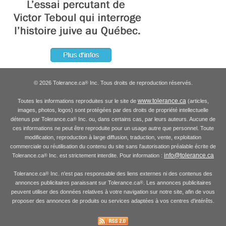
© 2026 Tolerance.ca
Inc. Tous droits de reproduction réservés.
®
www.tolerance.ca
Toutes les informations reproduites sur le site de
(articles,
images, photos, logos) sont protégées par des droits de propriété intellectuelle
détenus par Tolerance.ca
Inc. ou, dans certains cas, par leurs auteurs. Aucune de
®
ces informations ne peut être reproduite pour un usage autre que personnel. Toute
modification, reproduction à large diffusion, traduction, vente, exploitation
commerciale ou réutilisation du contenu du site sans l'autorisation préalable écrite de
info@tolerance.ca
Tolerance.ca
Inc. est strictement interdite. Pour information :
®
Tolerance.ca
Inc. n'est pas responsable des liens externes ni des contenus des
®
annonces publicitaires paraissant sur Tolerance.ca
. Les annonces publicitaires
®
peuvent utiliser des données relatives à votre navigation sur notre site, afin de vous
proposer des annonces de produits ou services adaptées à vos centres d'intérêts.