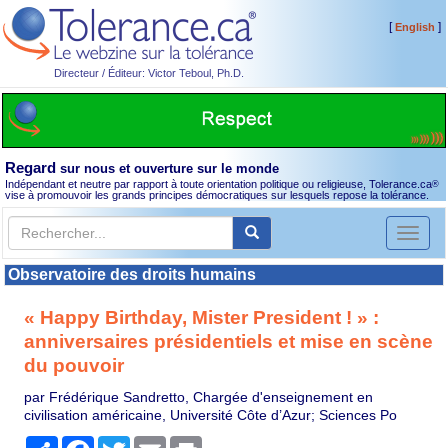
[
]
English
Directeur / Éditeur: Victor Teboul, Ph.D.
Regard
sur nous et ouverture sur le monde
Indépendant et neutre par rapport à toute orientation politique ou religieuse, Tolerance.ca
®
vise à promouvoir les grands principes démocratiques sur lesquels repose la tolérance.
Toggl
naviga
Observatoire des droits humains
« Happy Birthday, Mister President ! » :
anniversaires présidentiels et mise en scène
du pouvoir
par Frédérique Sandretto, Chargée d'enseignement en
civilisation américaine, Université Côte d’Azur; Sciences Po
Partager
Facebook
Twitter
Email
Print