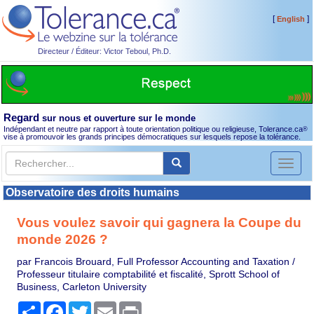
[
]
English
Directeur / Éditeur: Victor Teboul, Ph.D.
Regard
sur nous et ouverture sur le monde
Indépendant et neutre par rapport à toute orientation politique ou religieuse, Tolerance.ca
®
vise à promouvoir les grands principes démocratiques sur lesquels repose la tolérance.
Toggl
naviga
Observatoire des droits humains
Vous voulez savoir qui gagnera la Coupe du
monde 2026 ?
par Francois Brouard, Full Professor Accounting and Taxation /
Professeur titulaire comptabilité et fiscalité, Sprott School of
Business, Carleton University
Partager
Facebook
Twitter
Email
Print