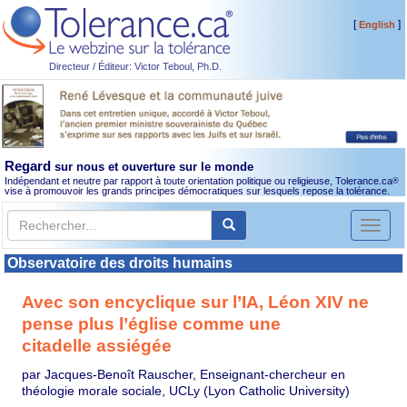
[
]
English
Directeur / Éditeur: Victor Teboul, Ph.D.
Regard
sur nous et ouverture sur le monde
Indépendant et neutre par rapport à toute orientation politique ou religieuse, Tolerance.ca
®
vise à promouvoir les grands principes démocratiques sur lesquels repose la tolérance.
Toggl
naviga
Observatoire des droits humains
Avec son encyclique sur l’IA, Léon XIV ne
pense plus l’église comme une
citadelle assiégée
par Jacques-Benoît Rauscher, Enseignant-chercheur en
théologie morale sociale, UCLy (Lyon Catholic University)