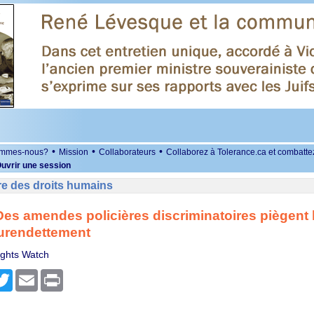
•
•
•
ommes-nous?
Mission
Collaborateurs
Collaborez à Tolerance.ca et combatte
uvrir une session
re des droits humains
Des amendes policières discriminatoires piègent 
surendettement
ghts Watch
r
cebook
Twitter
Email
Print