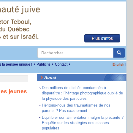
•
•
•
z la pensée unique !
Publicité
Contact
[
]
English
Aussi
~
Des millions de clichés condamnés à
les jeunes
disparaître : l’héritage photographique oublié de
la physique des particules
~
Héritons-nous des traumatismes de nos
parents ? Pas exactement
~
Équilibrer son alimentation malgré la précarité ?
Enquête sur les stratégies des classes
populaires