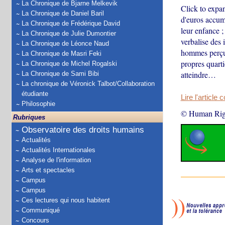
La Chronique de Bjarne Melkevik
Click to expan
La Chronique de Daniel Baril
d'euros accumu
La Chronique de Frédérique David
leur enfance 
La Chronique de Julie Dumontier
verbalise des 
La Chronique de Léonce Naud
hommes perçus
La Chronique de Masri Feki
propres quart
La Chronique de Michel Rogalski
atteindre…
La Chronique de Sami Bibi
La chronique de Véronick Talbot/Collaboration
étudiante
Lire l'article 
Philosophie
© Human Rig
Rubriques
Observatoire des droits humains
Actualités
Actualités Internationales
Analyse de l'information
Arts et spectacles
Campus
Campus
Ces lectures qui nous habitent
Communiqué
Concours