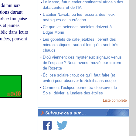
~
Le Maroc, futur leader continental africain des
de milliers
data centers et de l’IA
tions durant
~
L’atelier Nawak, ou les ressorts des lieux
lice française
mythiques de la création
s et jeunes
~
Ce que les sciences sociales doivent à
lic dans leurs
Edgar Morin
ulées, peuvent
~
Les gobelets de café jetables libèrent des
microplastiques, surtout lorsqu’ils sont très
chauds
~
D’où viennent ces mystérieux signaux venus
de l’espace ? Nous avons trouvé leur « pierre
de Rosette »
~
Éclipse solaire : tout ce qu’il faut faire (et
éviter) pour observer le Soleil sans risque
~
Comment l’éclipse permettra d’observer le
Soleil dévier la lumière des étoiles
Liste complète
Suivez-nous sur ...