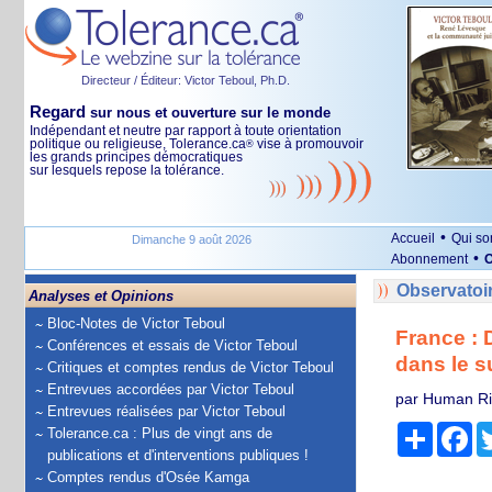
Directeur / Éditeur: Victor Teboul, Ph.D.
Regard
sur nous et ouverture sur le monde
Indépendant et neutre par rapport à toute orientation
politique ou religieuse, Tolerance.ca
vise à promouvoir
®
les grands principes démocratiques
sur lesquels repose la tolérance.
•
Accueil
Qui s
Dimanche 9 août 2026
•
Abonnement
O
Observatoi
Analyses et Opinions
Bloc-Notes de Victor Teboul
France : 
Conférences et essais de Victor Teboul
dans le 
Critiques et comptes rendus de Victor Teboul
Entrevues accordées par Victor Teboul
par Human Ri
Entrevues réalisées par Victor Teboul
Partage
Fa
Tolerance.ca : Plus de vingt ans de
publications et d'interventions publiques !
Comptes rendus d'Osée Kamga