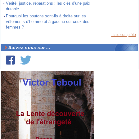
~
Vérité, justice, réparations : les clés d’une paix
durable
~
Pourquoi les boutons sont-ils à droite sur les
vêtements d’homme et à gauche sur ceux des
femmes ?
Liste complète
Suivez-nous sur ...