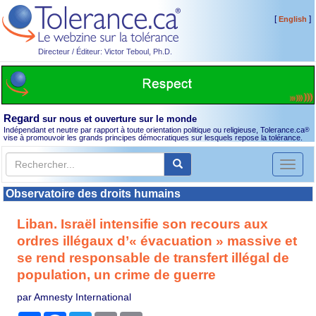
[
]
English
Directeur / Éditeur: Victor Teboul, Ph.D.
Regard
sur nous et ouverture sur le monde
Indépendant et neutre par rapport à toute orientation politique ou religieuse, Tolerance.ca
®
vise à promouvoir les grands principes démocratiques sur lesquels repose la tolérance.
Toggl
naviga
Observatoire des droits humains
Liban. Israël intensifie son recours aux
ordres illégaux d’« évacuation » massive et
se rend responsable de transfert illégal de
population, un crime de guerre
par Amnesty International