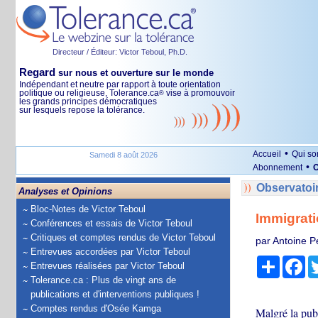
Directeur / Éditeur: Victor Teboul, Ph.D.
Regard
sur nous et ouverture sur le monde
Indépendant et neutre par rapport à toute orientation
politique ou religieuse, Tolerance.ca
vise à promouvoir
®
les grands principes démocratiques
sur lesquels repose la tolérance.
•
Accueil
Qui s
Samedi 8 août 2026
•
Abonnement
O
Observatoi
Analyses et Opinions
Bloc-Notes de Victor Teboul
Immigratio
Conférences et essais de Victor Teboul
Critiques et comptes rendus de Victor Teboul
par Antoine P
Entrevues accordées par Victor Teboul
Partage
Fa
Entrevues réalisées par Victor Teboul
Tolerance.ca : Plus de vingt ans de
publications et d'interventions publiques !
Comptes rendus d'Osée Kamga
Malgré la publ