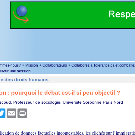
•
•
•
ommes-nous?
Mission
Collaborateurs
Collaborez à Tolerance.ca et combatte
uvrir une session
re des droits humains
n : pourquoi le débat est-il si peu objectif ?
écoud, Professeur de sociologie, Université Sorbonne Paris Nord
r
cebook
Twitter
Email
Print
ication de données factuelles incontestables, les clichés sur l’immigrati