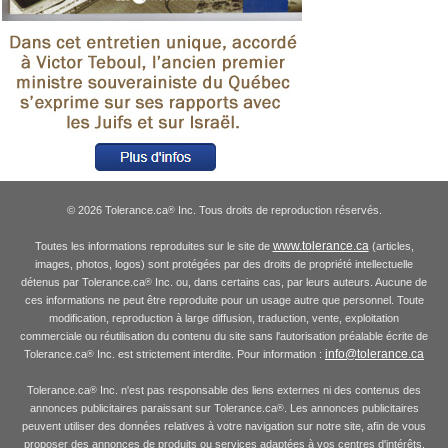
© 2026 Tolerance.ca
Inc. Tous droits de reproduction réservés.
®
www.tolerance.ca
Toutes les informations reproduites sur le site de
(articles,
images, photos, logos) sont protégées par des droits de propriété intellectuelle
détenus par Tolerance.ca
Inc. ou, dans certains cas, par leurs auteurs. Aucune de
®
ces informations ne peut être reproduite pour un usage autre que personnel. Toute
modification, reproduction à large diffusion, traduction, vente, exploitation
commerciale ou réutilisation du contenu du site sans l'autorisation préalable écrite de
info@tolerance.ca
Tolerance.ca
Inc. est strictement interdite. Pour information :
®
Tolerance.ca
Inc. n'est pas responsable des liens externes ni des contenus des
®
annonces publicitaires paraissant sur Tolerance.ca
. Les annonces publicitaires
®
peuvent utiliser des données relatives à votre navigation sur notre site, afin de vous
proposer des annonces de produits ou services adaptées à vos centres d'intérêts.