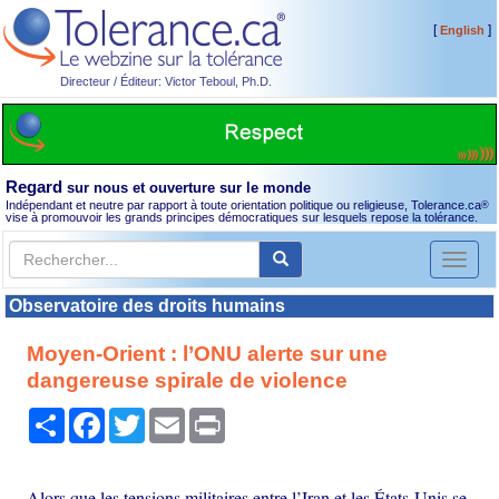
[
]
English
Directeur / Éditeur: Victor Teboul, Ph.D.
Regard
sur nous et ouverture sur le monde
Indépendant et neutre par rapport à toute orientation politique ou religieuse, Tolerance.ca
®
vise à promouvoir les grands principes démocratiques sur lesquels repose la tolérance.
Toggl
naviga
Observatoire des droits humains
Moyen-Orient : l’ONU alerte sur une
dangereuse spirale de violence
Partager
Facebook
Twitter
Email
Print
Alors que les tensions militaires entre l’Iran et les États-Unis se