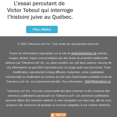
© 2026 Tolerance.ca
Inc. Tous droits de reproduction réservés.
®
www.tolerance.ca
Toutes les informations reproduites sur le site de
(articles,
images, photos, logos) sont protégées par des droits de propriété intellectuelle
détenus par Tolerance.ca
Inc. ou, dans certains cas, par leurs auteurs. Aucune de
®
ces informations ne peut être reproduite pour un usage autre que personnel. Toute
modification, reproduction à large diffusion, traduction, vente, exploitation
commerciale ou réutilisation du contenu du site sans l'autorisation préalable écrite de
info@tolerance.ca
Tolerance.ca
Inc. est strictement interdite. Pour information :
®
Tolerance.ca
Inc. n'est pas responsable des liens externes ni des contenus des
®
annonces publicitaires paraissant sur Tolerance.ca
. Les annonces publicitaires
®
peuvent utiliser des données relatives à votre navigation sur notre site, afin de vous
proposer des annonces de produits ou services adaptées à vos centres d'intérêts.