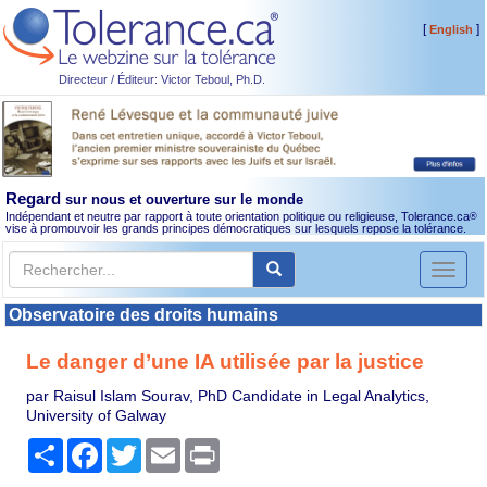
[
]
English
Directeur / Éditeur: Victor Teboul, Ph.D.
Regard
sur nous et ouverture sur le monde
Indépendant et neutre par rapport à toute orientation politique ou religieuse, Tolerance.ca
®
vise à promouvoir les grands principes démocratiques sur lesquels repose la tolérance.
Toggl
naviga
Observatoire des droits humains
Le danger d’une IA utilisée par la justice
par Raisul Islam Sourav, PhD Candidate in Legal Analytics,
University of Galway
Partager
Facebook
Twitter
Email
Print