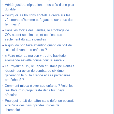
~
Vérité, justice, réparations : les clés d’une paix
durable
~
Pourquoi les boutons sont-ils à droite sur les
vêtements d’homme et à gauche sur ceux des
femmes ?
~
Dans les forêts des Landes, le stockage de
CO₂ atteint ses limites, et ce n’est pas
seulement dû aux incendies
~
À quoi doit-on faire attention quand on boit de
l'alcool devant ses enfants ?
~
« Faire roter sa maison » : cette habitude
allemande est-elle bonne pour la santé ?
~
Le Royaume-Uni, le Japon et l’Italie peuvent-ils
réussir leur avion de combat de sixième
génération là où la France et ses partenaires
ont échoué ?
~
Comment mieux élever ses enfants ? Voici les
résultats d'un projet testé dans huit pays
africains
~
Pourquoi le fait de naître sans défense pourrait
être l’une des plus grandes forces de
l’humanité