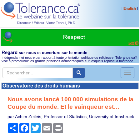
[
]
English
Directeur / Éditeur: Victor Teboul, Ph.D.
Regard
sur nous et ouverture sur le monde
Indépendant et neutre par rapport à toute orientation politique ou religieuse, Tolerance.ca
®
vise à promouvoir les grands principes démocratiques sur lesquels repose la tolérance.
Toggl
naviga
Observatoire des droits humains
Nous avons lancé 100 000 simulations de la
Coupe du monde. Et le vainqueur est…
par Achim Zeileis, Professor of Statistics, University of Innsbruck
Partager
Facebook
Twitter
Email
Print