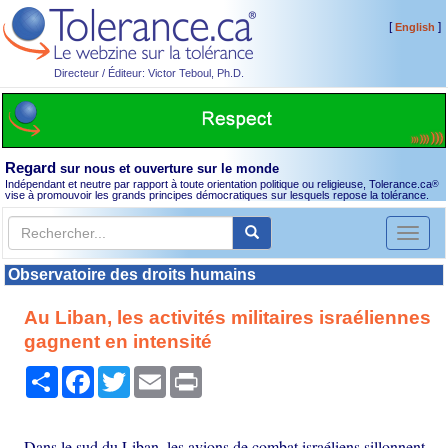
[
]
English
Directeur / Éditeur: Victor Teboul, Ph.D.
Regard
sur nous et ouverture sur le monde
Indépendant et neutre par rapport à toute orientation politique ou religieuse, Tolerance.ca
®
vise à promouvoir les grands principes démocratiques sur lesquels repose la tolérance.
Toggl
naviga
Observatoire des droits humains
Au Liban, les activités militaires israéliennes
gagnent en intensité
Partager
Facebook
Twitter
Email
Print
Dans le sud du Liban, les avions de combat israéliens sillonnent