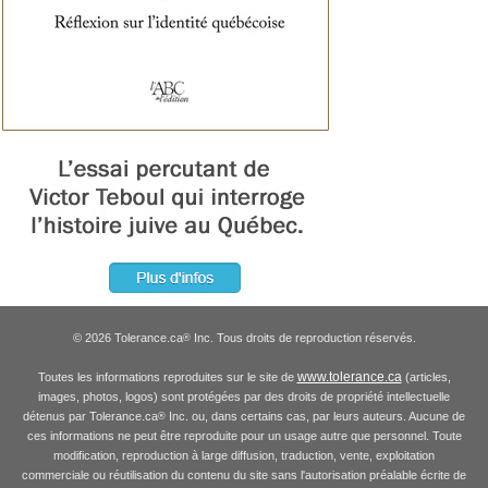
© 2026 Tolerance.ca
Inc. Tous droits de reproduction réservés.
®
www.tolerance.ca
Toutes les informations reproduites sur le site de
(articles,
images, photos, logos) sont protégées par des droits de propriété intellectuelle
détenus par Tolerance.ca
Inc. ou, dans certains cas, par leurs auteurs. Aucune de
®
ces informations ne peut être reproduite pour un usage autre que personnel. Toute
modification, reproduction à large diffusion, traduction, vente, exploitation
commerciale ou réutilisation du contenu du site sans l'autorisation préalable écrite de