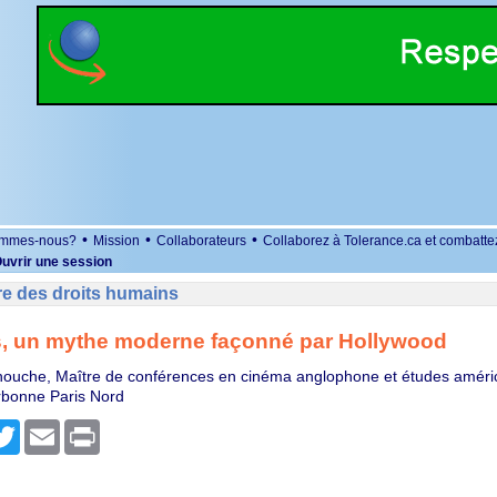
•
•
•
ommes-nous?
Mission
Collaborateurs
Collaborez à Tolerance.ca et combatte
uvrir une session
re des droits humains
s, un mythe moderne façonné par Hollywood
ouche, Maître de conférences en cinéma anglophone et études améri
rbonne Paris Nord
r
cebook
Twitter
Email
Print