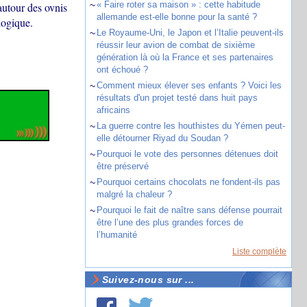
~
« Faire roter sa maison » : cette habitude
autour des ovnis
allemande est-elle bonne pour la santé ?
logique.
~
Le Royaume-Uni, le Japon et l’Italie peuvent-ils
réussir leur avion de combat de sixième
génération là où la France et ses partenaires
ont échoué ?
~
Comment mieux élever ses enfants ? Voici les
résultats d'un projet testé dans huit pays
africains
~
La guerre contre les houthistes du Yémen peut-
elle détourner Riyad du Soudan ?
~
Pourquoi le vote des personnes détenues doit
être préservé
~
Pourquoi certains chocolats ne fondent-ils pas
malgré la chaleur ?
~
Pourquoi le fait de naître sans défense pourrait
être l’une des plus grandes forces de
l’humanité
Liste complète
Suivez-nous sur ...