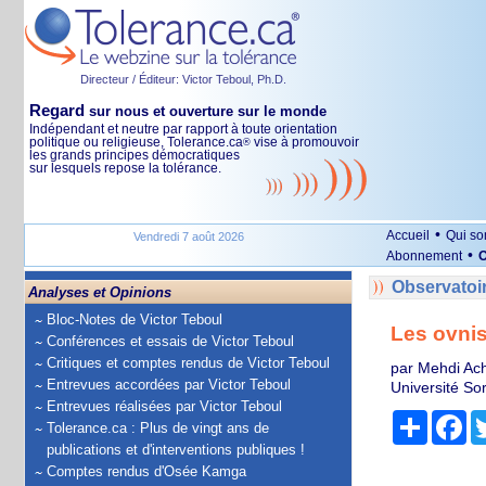
Directeur / Éditeur: Victor Teboul, Ph.D.
Regard
sur nous et ouverture sur le monde
Indépendant et neutre par rapport à toute orientation
politique ou religieuse, Tolerance.ca
vise à promouvoir
®
les grands principes démocratiques
sur lesquels repose la tolérance.
•
Accueil
Qui s
Vendredi 7 août 2026
•
Abonnement
O
Observatoi
Analyses et Opinions
Bloc-Notes de Victor Teboul
Les ovni
Conférences et essais de Victor Teboul
Critiques et comptes rendus de Victor Teboul
par Mehdi Ach
Entrevues accordées par Victor Teboul
Université So
Entrevues réalisées par Victor Teboul
Partage
Fa
Tolerance.ca : Plus de vingt ans de
publications et d'interventions publiques !
Comptes rendus d'Osée Kamga