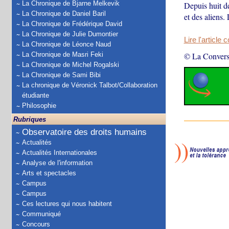
La Chronique de Bjarne Melkevik
Depuis huit dé
La Chronique de Daniel Baril
et des aliens.
La Chronique de Frédérique David
La Chronique de Julie Dumontier
Lire l'article 
La Chronique de Léonce Naud
La Chronique de Masri Feki
© La Convers
La Chronique de Michel Rogalski
La Chronique de Sami Bibi
La chronique de Véronick Talbot/Collaboration
étudiante
Philosophie
Rubriques
Observatoire des droits humains
Actualités
Actualités Internationales
Analyse de l'information
Arts et spectacles
Campus
Campus
Ces lectures qui nous habitent
Communiqué
Concours