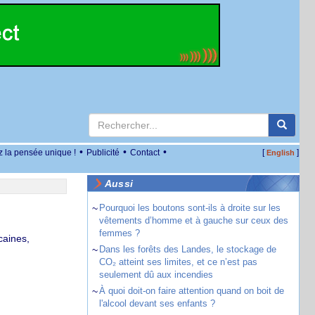
•
•
•
z la pensée unique !
Publicité
Contact
[
]
English
Aussi
~
Pourquoi les boutons sont-ils à droite sur les
vêtements d’homme et à gauche sur ceux des
femmes ?
caines,
~
Dans les forêts des Landes, le stockage de
CO₂ atteint ses limites, et ce n’est pas
seulement dû aux incendies
~
À quoi doit-on faire attention quand on boit de
l'alcool devant ses enfants ?