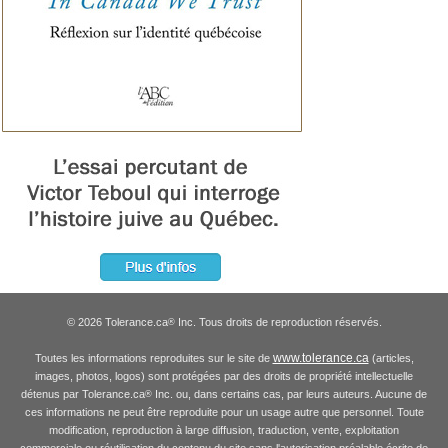
© 2026 Tolerance.ca
Inc. Tous droits de reproduction réservés.
®
www.tolerance.ca
Toutes les informations reproduites sur le site de
(articles,
images, photos, logos) sont protégées par des droits de propriété intellectuelle
détenus par Tolerance.ca
Inc. ou, dans certains cas, par leurs auteurs. Aucune de
®
ces informations ne peut être reproduite pour un usage autre que personnel. Toute
modification, reproduction à large diffusion, traduction, vente, exploitation
commerciale ou réutilisation du contenu du site sans l'autorisation préalable écrite de