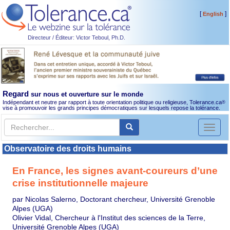
[
]
English
Directeur / Éditeur: Victor Teboul, Ph.D.
Regard
sur nous et ouverture sur le monde
Indépendant et neutre par rapport à toute orientation politique ou religieuse, Tolerance.ca
®
vise à promouvoir les grands principes démocratiques sur lesquels repose la tolérance.
Toggl
naviga
Observatoire des droits humains
En France, les signes avant-coureurs d’une
crise institutionnelle majeure
par Nicolas Salerno, Doctorant chercheur, Université Grenoble
Alpes (UGA)
Olivier Vidal, Chercheur à l'Institut des sciences de la Terre,
Université Grenoble Alpes (UGA)