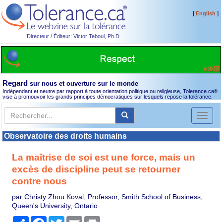
[
]
English
Directeur / Éditeur: Victor Teboul, Ph.D.
Regard
sur nous et ouverture sur le monde
Indépendant et neutre par rapport à toute orientation politique ou religieuse, Tolerance.ca
®
vise à promouvoir les grands principes démocratiques sur lesquels repose la tolérance.
Toggl
naviga
Observatoire des droits humains
La maîtrise de soi est une force, mais un
excès de discipline peut se retourner
contre nous
par Christy Zhou Koval, Professor, Smith School of Business,
Queen's University, Ontario
Partager
Facebook
Twitter
Email
Print