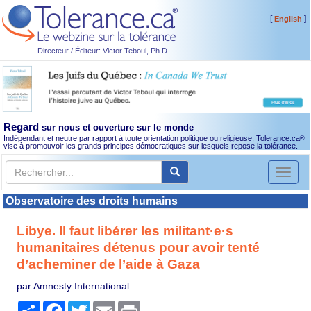
[
]
English
Directeur / Éditeur: Victor Teboul, Ph.D.
Regard
sur nous et ouverture sur le monde
Indépendant et neutre par rapport à toute orientation politique ou religieuse, Tolerance.ca
®
vise à promouvoir les grands principes démocratiques sur lesquels repose la tolérance.
Toggl
naviga
Observatoire des droits humains
Libye. Il faut libérer les militant·e·s
humanitaires détenus pour avoir tenté
d’acheminer de l’aide à Gaza
par Amnesty International
Partager
Facebook
Twitter
Email
Print