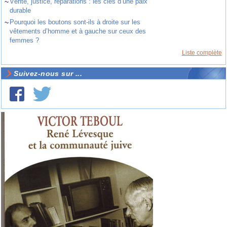
~
Vérité, justice, réparations : les clés d’une paix
durable
~
Pourquoi les boutons sont-ils à droite sur les
vêtements d’homme et à gauche sur ceux des
femmes ?
Liste complète
Suivez-nous sur ...