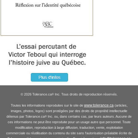
© 2026 Tolerance.ca
Inc. Tous droits de reproduction réservés.
®
www.tolerance.ca
Toutes les informations reproduites sur le site de
(articles,
images, photos, logos) sont protégées par des droits de propriété intellectuelle
détenus par Tolerance.ca
Inc. ou, dans certains cas, par leurs auteurs. Aucune de
®
ces informations ne peut être reproduite pour un usage autre que personnel. Toute
modification, reproduction à large diffusion, traduction, vente, exploitation
commerciale ou réutilisation du contenu du site sans l'autorisation préalable écrite de