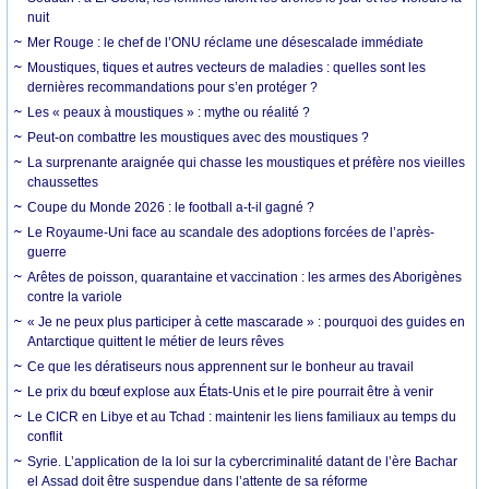
nuit
Mer Rouge : le chef de l’ONU réclame une désescalade immédiate
Moustiques, tiques et autres vecteurs de maladies : quelles sont les
dernières recommandations pour s’en protéger ?
Les « peaux à moustiques » : mythe ou réalité ?
Peut-on combattre les moustiques avec des moustiques ?
La surprenante araignée qui chasse les moustiques et préfère nos vieilles
chaussettes
Coupe du Monde 2026 : le football a-t-il gagné ?
Le Royaume-Uni face au scandale des adoptions forcées de l’après-
guerre
Arêtes de poisson, quarantaine et vaccination : les armes des Aborigènes
contre la variole
« Je ne peux plus participer à cette mascarade » : pourquoi des guides en
Antarctique quittent le métier de leurs rêves
Ce que les dératiseurs nous apprennent sur le bonheur au travail
Le prix du bœuf explose aux États-Unis et le pire pourrait être à venir
Le CICR en Libye et au Tchad : maintenir les liens familiaux au temps du
conflit
Syrie. L’application de la loi sur la cybercriminalité datant de l’ère Bachar
el Assad doit être suspendue dans l’attente de sa réforme