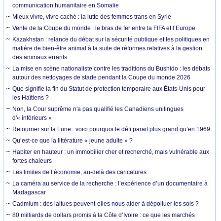
communication humanitaire en Somalie
Mieux vivre, vivre caché : la lutte des femmes trans en Syrie
Vente de la Coupe du monde : le bras de fer entre la FIFA et l’Europe
Kazakhstan : relance du débat sur la sécurité publique et les politiques en
matière de bien-être animal à la suite de réformes relatives à la gestion
des animaux errants
La mise en scène nationaliste contre les traditions du Bushido : les débats
autour des nettoyages de stade pendant la Coupe du monde 2026
Que signifie la fin du Statut de protection temporaire aux États-Unis pour
les Haïtiens ?
Non, la Cour suprême n'a pas qualifié les Canadiens unilingues
d'« inférieurs »
Retourner sur la Lune : voici pourquoi le défi parait plus grand qu’en 1969
Qu’est-ce que la littérature « jeune adulte » ?
Habiter en hauteur : un immobilier cher et recherché, mais vulnérable aux
fortes chaleurs
Les limites de l’économie, au-delà des caricatures
La caméra au service de la recherche : l’expérience d’un documentaire à
Madagascar
Cadmium : des laitues peuvent-elles nous aider à dépolluer les sols ?
80 milliards de dollars promis à la Côte d’Ivoire : ce que les marchés