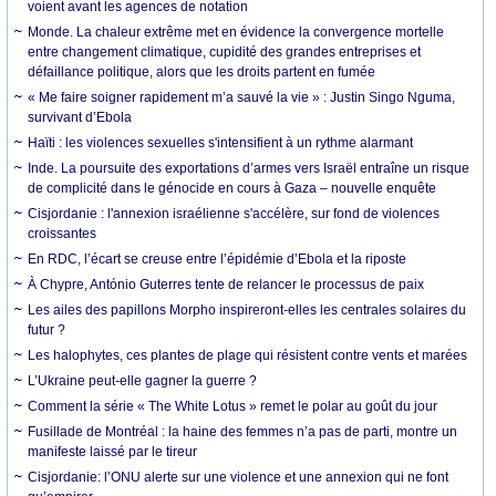
voient avant les agences de notation
Monde. La chaleur extrême met en évidence la convergence mortelle
entre changement climatique, cupidité des grandes entreprises et
défaillance politique, alors que les droits partent en fumée
« Me faire soigner rapidement m’a sauvé la vie » : Justin Singo Nguma,
survivant d’Ebola
Haïti : les violences sexuelles s'intensifient à un rythme alarmant
Inde. La poursuite des exportations d’armes vers Israël entraîne un risque
de complicité dans le génocide en cours à Gaza – nouvelle enquête
Cisjordanie : l'annexion israélienne s'accélère, sur fond de violences
croissantes
En RDC, l’écart se creuse entre l’épidémie d’Ebola et la riposte
À Chypre, António Guterres tente de relancer le processus de paix
Les ailes des papillons Morpho inspireront-elles les centrales solaires du
futur ?
Les halophytes, ces plantes de plage qui résistent contre vents et marées
L’Ukraine peut-elle gagner la guerre ?
Comment la série « The White Lotus » remet le polar au goût du jour
Fusillade de Montréal : la haine des femmes n’a pas de parti, montre un
manifeste laissé par le tireur
Cisjordanie: l’ONU alerte sur une violence et une annexion qui ne font