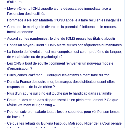
d’ailleurs
Moyen-Orient : l’ONU appelle à une désescalade immédiate face à
l’extension des hostilités
Hommage à Nelson Mandela : l’ONU appelle à faire reculer les inégalités
Comment le mariage, le divorce et la parentalité influencent le recours au
travail autonome
Accord sur les pandémies : le chef de l'OMS presse les États d’aboutir
Conflit au Moyen-Orient : l’OMS alerte sur les conséquences humanitaires
La théorie de l’évolution est mal comprise : est-ce un problème de langue,
de vocabulaire ou de psychologie ?
Les ONG à bout de souffle : comment réinventer un nouveau modèle
d’organisation ?
Billes, cartes Pokémon… Pourquoi les enfants aiment faire du troc
Dans la France des outre-mer, les marges des distributeurs sont-elles
responsables de la vie chère ?
Plus d’un adulte sur cinq est touché par le handicap dans sa famille
Pourquoi des candidats disparaissent-ils en plein recrutement ? Ce que
révèle vraiment le « ghosting »
Peut-on suivre un salarié toutes les dix secondes pour vérifier son temps
de travail ?
Ce que les retraits du Burkina Faso, du Mali et du Niger de la Cour pénale