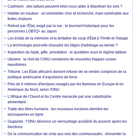
Cadmium : des laitues peuvent-elles nous aider à dépolluer les sols ?
Habiter en hauteur : un immobilier cher et recherché, mais vulnérable aux
fortes chaleurs
Refusé par l'État, exigé par la rue : le tournant historique pour les
personnes LGBTQ+ au Japon
Les éclats de la mémoire et la tentative de coup d'État à Trinité-et-Tobago
La technologie peut-elle résoudre les litiges d'arbitrage au kendo ?
Inspection du hijab, gifle, arrestation : le quotidien sous le régime taliban
Ukraine : le chef de l’ONU condamne de nouvelles frappes russes
meurtrières
Tribune. Les États africains doivent refuser de se rendre complices de la
politique américaine d’expulsions de force
Près de 6 millions d'hectares ravagés par les flammes en Europe et en
Amérique du Nord, selon l'ONU
L’Afrique de l’Ouest et du Centre menacée par une catastrophe
alimentaire
Traite des êtres humains : les nouveaux esclaves derrière les
escroqueries en ligne
Ouganda : l’ONU dénonce un verrouillage accéléré du pouvoir après les
élections
De la communication de crise aux voix des communautés : réinventer la