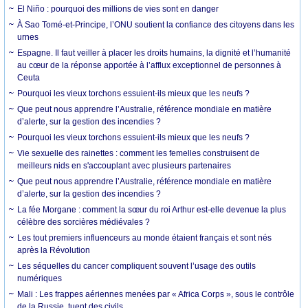
El Niño : pourquoi des millions de vies sont en danger
À Sao Tomé-et-Principe, l’ONU soutient la confiance des citoyens dans les
urnes
Espagne. Il faut veiller à placer les droits humains, la dignité et l’humanité
au cœur de la réponse apportée à l’afflux exceptionnel de personnes à
Ceuta
Pourquoi les vieux torchons essuient-ils mieux que les neufs ?
Que peut nous apprendre l’Australie, référence mondiale en matière
d’alerte, sur la gestion des incendies ?
Pourquoi les vieux torchons essuient-ils mieux que les neufs ?
Vie sexuelle des rainettes : comment les femelles construisent de
meilleurs nids en s'accouplant avec plusieurs partenaires
Que peut nous apprendre l’Australie, référence mondiale en matière
d’alerte, sur la gestion des incendies ?
La fée Morgane : comment la sœur du roi Arthur est-elle devenue la plus
célèbre des sorcières médiévales ?
Les tout premiers influenceurs au monde étaient français et sont nés
après la Révolution
Les séquelles du cancer compliquent souvent l’usage des outils
numériques
Mali : Les frappes aériennes menées par « Africa Corps », sous le contrôle
de la Russie, tuent des civils