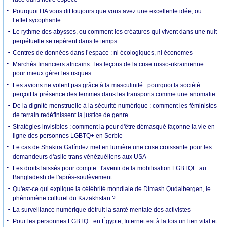
Pourquoi l’IA vous dit toujours que vous avez une excellente idée, ou
l’effet sycophante
Le rythme des abysses, ou comment les créatures qui vivent dans une nuit
perpétuelle se repèrent dans le temps
Centres de données dans l’espace : ni écologiques, ni économes
Marchés financiers africains : les leçons de la crise russo-ukrainienne
pour mieux gérer les risques
Les avions ne volent pas grâce à la masculinité : pourquoi la société
perçoit la présence des femmes dans les transports comme une anomalie
De la dignité menstruelle à la sécurité numérique : comment les féministes
de terrain redéfinissent la justice de genre
Stratégies invisibles : comment la peur d'être démasqué façonne la vie en
ligne des personnes LGBTQ+ en Serbie
Le cas de Shakira Galíndez met en lumière une crise croissante pour les
demandeurs d'asile trans vénézuéliens aux USA
Les droits laissés pour compte : l'avenir de la mobilisation LGBTQI+ au
Bangladesh de l'après-soulèvement
Qu'est-ce qui explique la célébrité mondiale de Dimash Qudaibergen, le
phénomène culturel du Kazakhstan ?
La surveillance numérique détruit la santé mentale des activistes
Pour les personnes LGBTQ+ en Égypte, Internet est à la fois un lien vital et