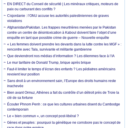
EN DIRECT du Conseil de sécurité | Les minéraux critiques, moteurs de
paix ou carburant des conflits ?
Cisjordanie : l’ONU accuse les autorités palestiniennes de graves
violations
Afghanistan/Pakistan. Les frappes meurtrières menées par le Pakistan
contre un centre de désintoxication à Kaboul doivent faire l’objet d’une
enquête en tant que possible crime de guerre – Nouvelle enquête
« Les femmes doivent prendre les devants dans la lutte contre les MGF » :
rencontre avec Tala, survivante et militante gambienne
Que deviendront nos médias d’information ? Les dilemmes face à l’IA
Le mur tarifaire de Donald Trump, brique après brique
Faut-il limiter le temps d’écran des enfants ? Les pédiatres américains
revoient leur position
Sans droit à un environnement sain, l’Europe des droits humains reste
inachevée
Bien avant Ormuz, Athènes a fait du contrôle d’un détroit près de Troie la
clé de sa fortune
Écouter Phnom Penh : ce que les cultures urbaines disent du Cambodge
contemporain
Le « bien commun », un concept post-libéral ?
Gènes et peuples : pourquoi la génétique ne corrobore pas le concept de
race dans notre espèce