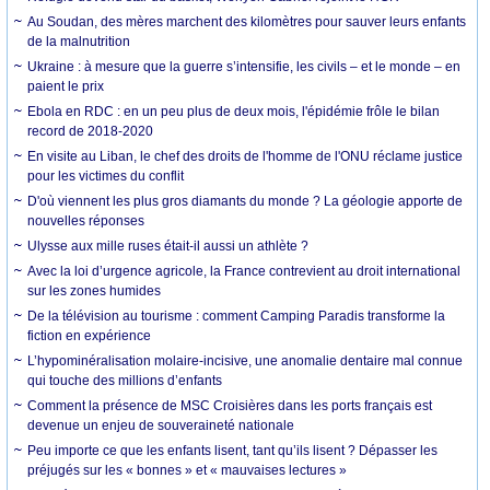
Au Soudan, des mères marchent des kilomètres pour sauver leurs enfants
de la malnutrition
Ukraine : à mesure que la guerre s’intensifie, les civils – et le monde – en
paient le prix
Ebola en RDC : en un peu plus de deux mois, l'épidémie frôle le bilan
record de 2018-2020
En visite au Liban, le chef des droits de l'homme de l'ONU réclame justice
pour les victimes du conflit
D'où viennent les plus gros diamants du monde ? La géologie apporte de
nouvelles réponses
Ulysse aux mille ruses était-il aussi un athlète ?
Avec la loi d’urgence agricole, la France contrevient au droit international
sur les zones humides
De la télévision au tourisme : comment Camping Paradis transforme la
fiction en expérience
L’hypominéralisation molaire-incisive, une anomalie dentaire mal connue
qui touche des millions d’enfants
Comment la présence de MSC Croisières dans les ports français est
devenue un enjeu de souveraineté nationale
Peu importe ce que les enfants lisent, tant qu’ils lisent ? Dépasser les
préjugés sur les « bonnes » et « mauvaises lectures »