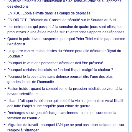
Soutenir l’intégrité de l’information à Sao Tomé-et-Principe à l’approche
des élections
En RDC, Ebola s’invite dans les camps de déplacés
EN DIRECT - Réunion du Conseil de sécurité sur le Soudan du Sud
Les entreprises qui passent à la semaine de quatre jours sont-elles plus
productives ? Une étude menée sur 15 entreprises apporte des réponses
Quand la paix devient suspecte : pourquoi Peter Thiel voit le pape comme
l’Antéchrist
La guerre contre les houthistes du Yémen peut-elle détourner Riyad du
Soudan ?
Pourquoi le vote des personnes détenues doit être préservé
Pourquoi certains chocolats ne fondent-ils pas malgré la chaleur ?
Pourquoi le fait de naître sans défense pourrait être l’une des plus
grandes forces de l’humanité
Fusion froide : quand la compétition et la pression médiatique virent à la
bavure scientifique
Liban. L’attaque israélienne qui a coûté la vie à la journaliste Amal Khalil
doit faire l’objet d’une enquête pour crime de guerre
Décharges sauvages, décharges anciennes : comment surmonter la
tentation de l’oubli ?
Migration de travail : pourquoi l'Afrique ne peut pas miser uniquement sur
l'emploi à l'étranger