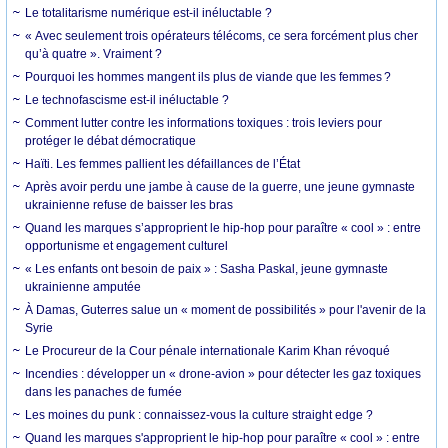
Le totalitarisme numérique est-il inéluctable ?
« Avec seulement trois opérateurs télécoms, ce sera forcément plus cher
qu’à quatre ». Vraiment ?
Pourquoi les hommes mangent ils plus de viande que les femmes ?
Le technofascisme est-il inéluctable ?
Comment lutter contre les informations toxiques : trois leviers pour
protéger le débat démocratique
Haïti. Les femmes pallient les défaillances de l’État
Après avoir perdu une jambe à cause de la guerre, une jeune gymnaste
ukrainienne refuse de baisser les bras
Quand les marques s’approprient le hip-hop pour paraître « cool » : entre
opportunisme et engagement culturel
« Les enfants ont besoin de paix » : Sasha Paskal, jeune gymnaste
ukrainienne amputée
À Damas, Guterres salue un « moment de possibilités » pour l'avenir de la
Syrie
Le Procureur de la Cour pénale internationale Karim Khan révoqué
Incendies : développer un « drone-avion » pour détecter les gaz toxiques
dans les panaches de fumée
Les moines du punk : connaissez-vous la culture straight edge ?
Quand les marques s'approprient le hip-hop pour paraître « cool » : entre