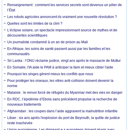
Renseignement : comment les services secrets sont devenus un pilier de
l’État
Les robots agricoles annoncent-ils vraiment une nouvelle révolution ?
Quelles sont les limites de la clim ?
L’éclipse solaire, un spectacle impressionnant source de mythes et de
découvertes scientifiques
Un journaliste condamné à un an de prison au Mali
En Afrique, les soins de santé passent aussi par les familles et les
communautés
Sri Lanka : l’ONU réclame justice, vingt ans après le massacre de Muttur
En Somalie, l'IA aide le PAM à anticiper la faim et mieux cibler l'aide
Pourquoi les singes gèrent mieux les conflits que nous
Pour protéger les oiseaux, les vitres anti-collision doivent devenir la
norme
Malaisie : le renvoi forcé de réfugiés du Myanmar met des vies en danger
En RDC, l’épidémie d’Ebola sans précédent propulse la recherche de
nouveaux traitements
Afghanistan : les coupes dans l’aide aggravent la malnutrition infantile
Liban : six ans après l'explosion du port de Beyrouth, la quête de justice
reste inachevée
Union européenne. Les dirigeant·e·s européens doivent réagir avec