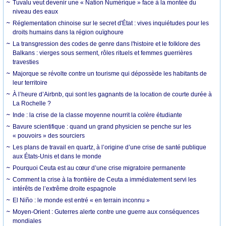
Tuvalu veut devenir une « Nation Numérique » face à la montée du
niveau des eaux
Réglementation chinoise sur le secret d'État : vives inquiétudes pour les
droits humains dans la région ouïghoure
La transgression des codes de genre dans l'histoire et le folklore des
Balkans : vierges sous serment, rôles rituels et femmes guerrières
travesties
Majorque se révolte contre un tourisme qui dépossède les habitants de
leur territoire
À l’heure d’Airbnb, qui sont les gagnants de la location de courte durée à
La Rochelle ?
Inde : la crise de la classe moyenne nourrit la colère étudiante
Bavure scientifique : quand un grand physicien se penche sur les
« pouvoirs » des sourciers
Les plans de travail en quartz, à l’origine d’une crise de santé publique
aux États-Unis et dans le monde
Pourquoi Ceuta est au cœur d’une crise migratoire permanente
Comment la crise à la frontière de Ceuta a immédiatement servi les
intérêts de l’extrême droite espagnole
El Niño : le monde est entré « en terrain inconnu »
Moyen-Orient : Guterres alerte contre une guerre aux conséquences
mondiales