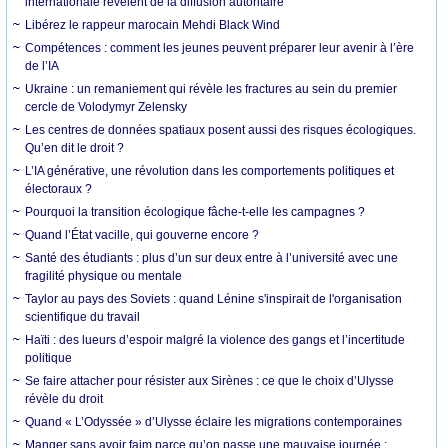
internationale révèlent de la diffusion autoritaire
Libérez le rappeur marocain Mehdi Black Wind
Compétences : comment les jeunes peuvent préparer leur avenir à l’ère
de l’IA
Ukraine : un remaniement qui révèle les fractures au sein du premier
cercle de Volodymyr Zelensky
Les centres de données spatiaux posent aussi des risques écologiques.
Qu’en dit le droit ?
L’IA générative, une révolution dans les comportements politiques et
électoraux ?
Pourquoi la transition écologique fâche-t-elle les campagnes ?
Quand l’État vacille, qui gouverne encore ?
Santé des étudiants : plus d’un sur deux entre à l’université avec une
fragilité physique ou mentale
Taylor au pays des Soviets : quand Lénine s'inspirait de l'organisation
scientifique du travail
Haïti : des lueurs d’espoir malgré la violence des gangs et l’incertitude
politique
Se faire attacher pour résister aux Sirènes : ce que le choix d’Ulysse
révèle du droit
Quand « L’Odyssée » d’Ulysse éclaire les migrations contemporaines
Manger sans avoir faim parce qu’on passe une mauvaise journée :