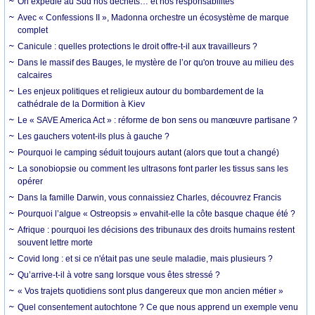
On expédie au Sud nos déchets… et nos responsabilités
Avec « Confessions II », Madonna orchestre un écosystème de marque
complet
Canicule : quelles protections le droit offre-t-il aux travailleurs ?
Dans le massif des Bauges, le mystère de l’or qu'on trouve au milieu des
calcaires
Les enjeux politiques et religieux autour du bombardement de la
cathédrale de la Dormition à Kiev
Le « SAVE America Act » : réforme de bon sens ou manœuvre partisane ?
Les gauchers votent-ils plus à gauche ?
Pourquoi le camping séduit toujours autant (alors que tout a changé)
La sonobiopsie ou comment les ultrasons font parler les tissus sans les
opérer
Dans la famille Darwin, vous connaissiez Charles, découvrez Francis
Pourquoi l’algue « Ostreopsis » envahit-elle la côte basque chaque été ?
Afrique : pourquoi les décisions des tribunaux des droits humains restent
souvent lettre morte
Covid long : et si ce n'était pas une seule maladie, mais plusieurs ?
Qu’arrive-t-il à votre sang lorsque vous êtes stressé ?
« Vos trajets quotidiens sont plus dangereux que mon ancien métier »
Quel consentement autochtone ? Ce que nous apprend un exemple venu