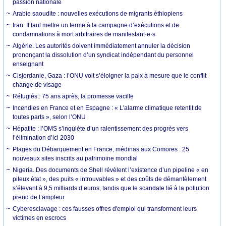
passion nationale
Arabie saoudite : nouvelles exécutions de migrants éthiopiens
Iran. Il faut mettre un terme à la campagne d’exécutions et de
condamnations à mort arbitraires de manifestant·e·s
Algérie. Les autorités doivent immédiatement annuler la décision
prononçant la dissolution d’un syndicat indépendant du personnel
enseignant
Cisjordanie, Gaza : l’ONU voit s’éloigner la paix à mesure que le conflit
change de visage
Réfugiés : 75 ans après, la promesse vacille
Incendies en France et en Espagne : « L'alarme climatique retentit de
toutes parts », selon l’ONU
Hépatite : l’OMS s’inquiète d’un ralentissement des progrès vers
l’élimination d’ici 2030
Plages du Débarquement en France, médinas aux Comores : 25
nouveaux sites inscrits au patrimoine mondial
Nigeria. Des documents de Shell révèlent l’existence d’un pipeline « en
piteux état », des puits « introuvables » et des coûts de démantèlement
s’élevant à 9,5 milliards d’euros, tandis que le scandale lié à la pollution
prend de l’ampleur
Cyberesclavage : ces fausses offres d'emploi qui transforment leurs
victimes en escrocs