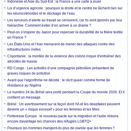
Indonésie et Asie du Sud-Est : la France a une carte à jouer
Loi d’urgence agricole : pourquoi la droite et le centre ne lâchent rien sur
les néonicotinoïdes et le stockage de l’eau
Les lanceurs d’alerte au travail se censurent, car ils sont ignorés par leur
hiérarchie. Comment éviter d’en arriver à un drame ?
Peut-on s’inspirer du Japon pour repenser la durabilité de la filière textile
en France ?
Les États-Unis et l’Iran menacent de mener des attaques contre des
infrastructures civiles
Cisjordanie : la montée de la violence des colons risque d'entraîner des
atrocités de masse
RD Congo : Les activités d’une compagnie pétrolière présentent de
graves risques de pollution
Avant que l'algorithme ne décide : le récit queer comme forme de
résistance au Nigéria
Le numéro 24 du Brésil sera porté pendant la Coupe du monde 2026. Et il
contient un message.
Brésil : Un avertissement sur la façon dont l'IA et les deepfakes peuvent
devenir un « risque excessif » pour les femmes et les filles
Forteresse Europe : le nouveau pacte sur la migration et l'asile réduira
encore davantage les chances des réfugiés LGBTQ+
Pourquoi les hommes mangent-ils plus de viande que les femmes ?