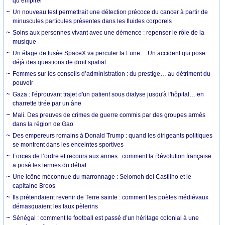
qu’empirer
Un nouveau test permettrait une détection précoce du cancer à partir de
minuscules particules présentes dans les fluides corporels
Soins aux personnes vivant avec une démence : repenser le rôle de la
musique
Un étage de fusée SpaceX va percuter la Lune… Un accident qui pose
déjà des questions de droit spatial
Femmes sur les conseils d’administration : du prestige… au détriment du
pouvoir
Gaza : l'éprouvant trajet d'un patient sous dialyse jusqu'à l'hôpital… en
charrette tirée par un âne
Mali. Des preuves de crimes de guerre commis par des groupes armés
dans la région de Gao
Des empereurs romains à Donald Trump : quand les dirigeants politiques
se montrent dans les enceintes sportives
Forces de l’ordre et recours aux armes : comment la Révolution française
a posé les termes du débat
Une icône méconnue du marronnage : Selomoh del Castilho et le
capitaine Broos
Ils prétendaient revenir de Terre sainte : comment les poètes médiévaux
démasquaient les faux pèlerins
Sénégal : comment le football est passé d’un héritage colonial à une