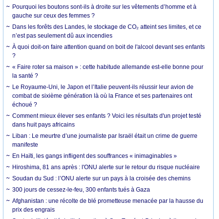
Pourquoi les boutons sont-ils à droite sur les vêtements d’homme et à
gauche sur ceux des femmes ?
Dans les forêts des Landes, le stockage de CO₂ atteint ses limites, et ce
n’est pas seulement dû aux incendies
À quoi doit-on faire attention quand on boit de l'alcool devant ses enfants
?
« Faire roter sa maison » : cette habitude allemande est-elle bonne pour
la santé ?
Le Royaume-Uni, le Japon et l’Italie peuvent-ils réussir leur avion de
combat de sixième génération là où la France et ses partenaires ont
échoué ?
Comment mieux élever ses enfants ? Voici les résultats d'un projet testé
dans huit pays africains
Liban : Le meurtre d’une journaliste par Israël était un crime de guerre
manifeste
En Haïti, les gangs infligent des souffrances « inimaginables »
Hiroshima, 81 ans après : l'ONU alerte sur le retour du risque nucléaire
Soudan du Sud : l’ONU alerte sur un pays à la croisée des chemins
300 jours de cessez-le-feu, 300 enfants tués à Gaza
Afghanistan : une récolte de blé prometteuse menacée par la hausse du
prix des engrais