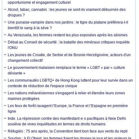
opportunisme et engagement culturel
Alcool, tabac, cannabis : les jeunes se sont-ils vraiment détournés des
drogues ?
Une punaise-vampire dans nos jardins : le tigre du platane préférera-t-il
bientôt le sang à la sève ?
Au Venezuela, les femmes restent les plus exposées après les séismes
Débat au Conseil de sécurité : la bataille des minéraux critiques inquiète
l'ONU
Les jeunes de Croatie, de Serbie et de Bosnie-Herzégovine, acteurs d'un
changement collectif
Le gouvernement malaisien remplace le terme « LGBT » par « culture
déviante »
Les communautés LGBTQ+ de Hong Kong luttent pour leur survie dans un
contexte de réduction de l'espace civique
Les nations mélanésiennes s'engagent à relier et étendre leurs zones
marines protégées
Les feux de forêt ravagent l’Europe, la France et l’Espagne en première
ligne
Inde. La répression contre des manifestant·e·s pacifiques à New Delhi
soulève de vives inquiétudes en termes de droits humains
Réfugiés : 75 ans après, la Convention tient bon face aux vents du repli
Soudan : à El Obeid, les femmes fuient les drones le jour et les violeurs la