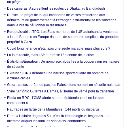
un piège
Des caméras IA surveillent les routes de Dhaka, au Bangladesh
Russie. Le projet de loi qui imposerait de vastes restrictions aux
détracteurs du gouvernement à l’étranger instrumentalise les sanctions
dans le but de bâillonner la dissidence
Europe/Israël et TPO. Les États membres de l’UE autorisant la vente des
« Israel Bonds » en Europe risquent de se rendre complices du génocide
perpétré à Gaza
Covid long : et si ce n’était pas une seule maladie, mais plusieurs ?
La faim recule, mais l’Afrique reste l’épicentre de la crise
États-Unis/Équateur : De nombreux abus liés à la coopération en matière
de sécurité
Ukraine : l’ONU dénonce une hausse spectaculaire du nombre de
victimes civiles
Gaza : cessez-le-feu ou pas, les Palestiniens ne sont en sécurité nulle part
Syrie : António Guterres à Damas, à l'heure de vérité pour la transition
Ebola en RDC : l’OMS alerte sur une épidémie « qui ne fait que
commencer »
Naufrages au large de la Mauritanie : 144 morts ou disparus
Dans « Histoire de jouets 5 », c’est la technologie vs les jouets – un
dilemme auquel les familles sont aussi confrontées