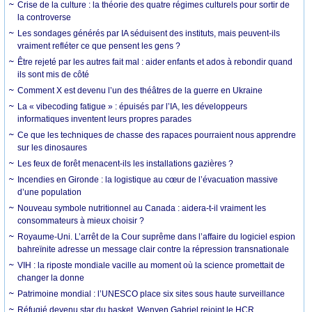
Crise de la culture : la théorie des quatre régimes culturels pour sortir de
la controverse
Les sondages générés par IA séduisent des instituts, mais peuvent-ils
vraiment refléter ce que pensent les gens ?
Être rejeté par les autres fait mal : aider enfants et ados à rebondir quand
ils sont mis de côté
Comment X est devenu l’un des théâtres de la guerre en Ukraine
La « vibecoding fatigue » : épuisés par l’IA, les développeurs
informatiques inventent leurs propres parades
Ce que les techniques de chasse des rapaces pourraient nous apprendre
sur les dinosaures
Les feux de forêt menacent-ils les installations gazières ?
Incendies en Gironde : la logistique au cœur de l’évacuation massive
d’une population
Nouveau symbole nutritionnel au Canada : aidera-t-il vraiment les
consommateurs à mieux choisir ?
Royaume-Uni. L’arrêt de la Cour suprême dans l’affaire du logiciel espion
bahreïnite adresse un message clair contre la répression transnationale
VIH : la riposte mondiale vacille au moment où la science promettait de
changer la donne
Patrimoine mondial : l’UNESCO place six sites sous haute surveillance
Réfugié devenu star du basket, Wenyen Gabriel rejoint le HCR