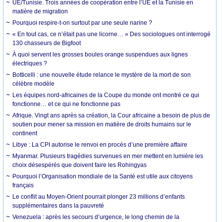
UE/Tunisie. Trois années de coopération entre l’UE et la Tunisie en
matière de migration
Pourquoi respire-t-on surtout par une seule narine ?
« En tout cas, ce n’était pas une licorne… » Des sociologues ont interrogé
130 chasseurs de Bigfoot
À quoi servent les grosses boules orange suspendues aux lignes
électriques ?
Botticelli : une nouvelle étude relance le mystère de la mort de son
célèbre modèle
Les équipes nord-africaines de la Coupe du monde ont montré ce qui
fonctionne… et ce qui ne fonctionne pas
Afrique. Vingt ans après sa création, la Cour africaine a besoin de plus de
soutien pour mener sa mission en matière de droits humains sur le
continent
Libye : La CPI autorise le renvoi en procès d’une première affaire
Myanmar. Plusieurs tragédies survenues en mer mettent en lumière les
choix désespérés que doivent faire les Rohingyas
Pourquoi l’Organisation mondiale de la Santé est utile aux citoyens
français
Le conflit au Moyen-Orient pourrait plonger 23 millions d’enfants
supplémentaires dans la pauvreté
Venezuela : après les secours d’urgence, le long chemin de la