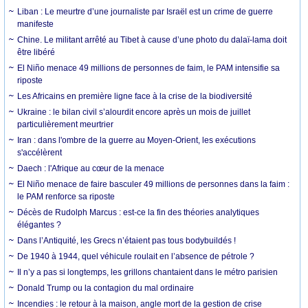
Liban : Le meurtre d’une journaliste par Israël est un crime de guerre
manifeste
Chine. Le militant arrêté au Tibet à cause d’une photo du dalaï-lama doit
être libéré
El Niño menace 49 millions de personnes de faim, le PAM intensifie sa
riposte
Les Africains en première ligne face à la crise de la biodiversité
Ukraine : le bilan civil s’alourdit encore après un mois de juillet
particulièrement meurtrier
Iran : dans l'ombre de la guerre au Moyen-Orient, les exécutions
s'accélèrent
Daech : l'Afrique au cœur de la menace
El Niño menace de faire basculer 49 millions de personnes dans la faim :
le PAM renforce sa riposte
Décès de Rudolph Marcus : est-ce la fin des théories analytiques
élégantes ?
Dans l’Antiquité, les Grecs n’étaient pas tous bodybuildés !
De 1940 à 1944, quel véhicule roulait en l’absence de pétrole ?
Il n’y a pas si longtemps, les grillons chantaient dans le métro parisien
Donald Trump ou la contagion du mal ordinaire
Incendies : le retour à la maison, angle mort de la gestion de crise