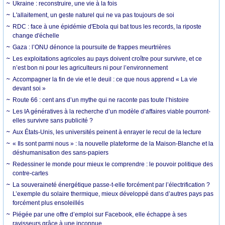
Ukraine : reconstruire, une vie à la fois
L'allaitement, un geste naturel qui ne va pas toujours de soi
RDC : face à une épidémie d'Ebola qui bat tous les records, la riposte
change d'échelle
Gaza : l’ONU dénonce la poursuite de frappes meurtrières
Les exploitations agricoles au pays doivent croître pour survivre, et ce
n’est bon ni pour les agriculteurs ni pour l’environnement
Accompagner la fin de vie et le deuil : ce que nous apprend « La vie
devant soi »
Route 66 : cent ans d’un mythe qui ne raconte pas toute l’histoire
Les IA génératives à la recherche d’un modèle d’affaires viable pourront-
elles survivre sans publicité ?
Aux États-Unis, les universités peinent à enrayer le recul de la lecture
« Ils sont parmi nous » : la nouvelle plateforme de la Maison-Blanche et la
déshumanisation des sans-papiers
Redessiner le monde pour mieux le comprendre : le pouvoir politique des
contre-cartes
La souveraineté énergétique passe-t-elle forcément par l’électrification ?
L’exemple du solaire thermique, mieux développé dans d’autres pays pas
forcément plus ensoleillés
Piégée par une offre d’emploi sur Facebook, elle échappe à ses
ravisseurs grâce à une inconnue