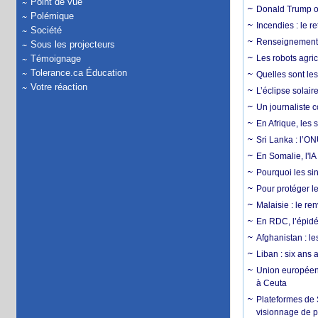
Point de vue
Donald Trump ou
Polémique
Incendies : le r
Société
Renseignement :
Sous les projecteurs
Témoignage
Les robots agri
Tolerance.ca Éducation
Quelles sont les 
Votre réaction
L’éclipse solai
Un journaliste 
En Afrique, les 
Sri Lanka : l’ON
En Somalie, l'IA 
Pourquoi les si
Pour protéger le
Malaisie : le r
En RDC, l’épidé
Afghanistan : le
Liban : six ans 
Union européenn
à Ceuta
Plateformes de
visionnage de p