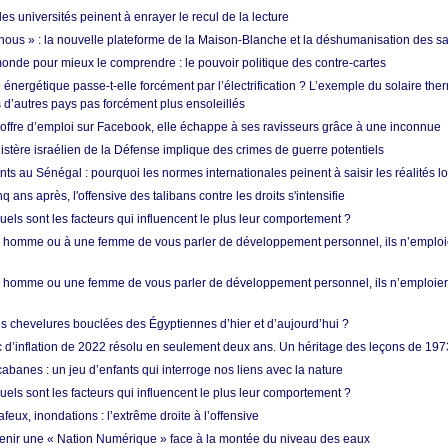
les universités peinent à enrayer le recul de la lecture
i nous » : la nouvelle plateforme de la Maison-Blanche et la déshumanisation des s
onde pour mieux le comprendre : le pouvoir politique des contre-cartes
énergétique passe-t-elle forcément par l’électrification ? L’exemple du solaire th
d’autres pays pas forcément plus ensoleillés
offre d’emploi sur Facebook, elle échappe à ses ravisseurs grâce à une inconnue
istère israélien de la Défense implique des crimes de guerre potentiels
nts au Sénégal : pourquoi les normes internationales peinent à saisir les réalités l
q ans après, l'offensive des talibans contre les droits s'intensifie
quels sont les facteurs qui influencent le plus leur comportement ?
homme ou à une femme de vous parler de développement personnel, ils n’emploie
homme ou une femme de vous parler de développement personnel, ils n’emploiero
es chevelures bouclées des Égyptiennes d’hier et d’aujourd’hui ?
ic d’inflation de 2022 résolu en seulement deux ans. Un héritage des leçons de 197
abanes : un jeu d’enfants qui interroge nos liens avec la nature
quels sont les facteurs qui influencent le plus leur comportement ?
eux, inondations : l’extrême droite à l’offensive
enir une « Nation Numérique » face à la montée du niveau des eaux