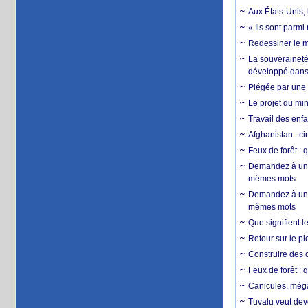
Aux États-Unis, 
« Ils sont parm
Redessiner le m
La souveraineté 
développé dans 
Piégée par une 
Le projet du min
Travail des enfa
Afghanistan : cin
Feux de forêt : 
Demandez à un 
mêmes mots
Demandez à un 
mêmes mots
Que signifient l
Retour sur le p
Construire des c
Feux de forêt : 
Canicules, mégaf
Tuvalu veut dev