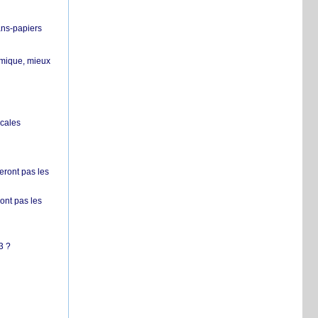
ans-papiers
ermique, mieux
ocales
ront pas les
nt pas les
3 ?