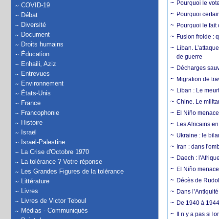
Pourquoi le vot
COVID-19
Pourquoi certain
Débat
Diversité
Pourquoi le fait
Document
Fusion froide : 
Droits humains
Liban. L’attaque
Éducation
de guerre
Enhaili, Aziz
Décharges sauva
Entrevues
Migration de tra
Environnement
Liban : Le meurt
États-Unis
Chine. Le milita
France
Francophonie
El Niño menace 
Histoire
Les Africains en
Israël
Ukraine : le bila
Israël-Palestine
Iran : dans l'om
La Crise d'Octobre 1970
Daech : l'Afriq
La tolérance ? Votre réponse
El Niño menace d
Les Grandes Figures de la tolérance
Décès de Rudolp
Littérature
Livres
Dans l’Antiquité
Livres de Victor Teboul
De 1940 à 1944,
Médias - Communiqués
Il n’y a pas si 