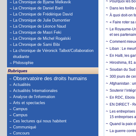
Pourquoi les bo
La Chronique de Bjarne Melkevik
La Chronique de Daniel Baril
Dans les forêts 
La Chronique de Frédérique David
À quoi doit-on f
La Chronique de Julie Dumontier
« Faire roter sa
La Chronique de Léonce Naud
Le Royaume-Uni, 
La Chronique de Masri Feki
et ses partenai
La Chronique de Michel Rogalski
Comment mieux él
La Chronique de Sami Bibi
Liban : Le meurt
La chronique de Véronick Talbot/Collaboration
En Haïti, les ga
étudiante
Philosophie
Hiroshima, 81 an
Soudan du Sud :
Rubriques
300 jours de ce
Observatoire des droits humains
Afghanistan : u
Actualités
Actualités Internationales
Soutenir l’intég
Analyse de l'information
En RDC, Ebola s
Arts et spectacles
EN DIRECT - Ré
Campus
Les entreprises
Campus
15 entreprises 
Ces lectures qui nous habitent
Quand la paix de
Communiqué
La guerre contr
Concours