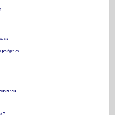
?
chaleur
r protéger les
teurs ni pour
té ?