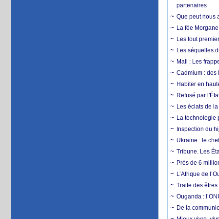
partenaires
Que peut nous ap
La fée Morgane 
Les tout premier
Les séquelles d
Mali : Les frapp
Cadmium : des l
Habiter en haute
Refusé par l'Éta
Les éclats de la
La technologie p
Inspection du hij
Ukraine : le ch
Tribune. Les Éta
Près de 6 milli
L’Afrique de l’
Traite des êtres
Ouganda : l’ONU
De la communica