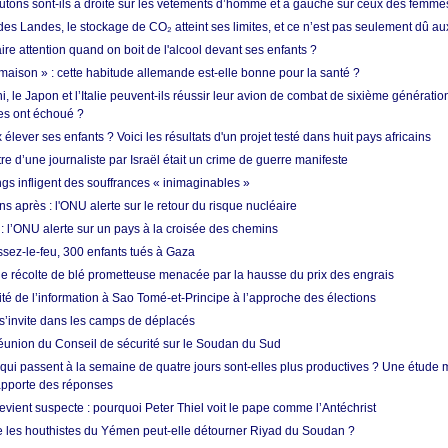
utons sont-ils à droite sur les vêtements d’homme et à gauche sur ceux des femme
des Landes, le stockage de CO₂ atteint ses limites, et ce n’est pas seulement dû au
aire attention quand on boit de l'alcool devant ses enfants ?
 maison » : cette habitude allemande est-elle bonne pour la santé ?
le Japon et l’Italie peuvent-ils réussir leur avion de combat de sixième génération
res ont échoué ?
ever ses enfants ? Voici les résultats d'un projet testé dans huit pays africains
re d’une journaliste par Israël était un crime de guerre manifeste
ngs infligent des souffrances « inimaginables »
s après : l'ONU alerte sur le retour du risque nucléaire
 l’ONU alerte sur un pays à la croisée des chemins
ssez-le-feu, 300 enfants tués à Gaza
ne récolte de blé prometteuse menacée par la hausse du prix des engrais
rité de l’information à Sao Tomé-et-Principe à l’approche des élections
’invite dans les camps de déplacés
union du Conseil de sécurité sur le Soudan du Sud
 qui passent à la semaine de quatre jours sont-elles plus productives ? Une étude
apporte des réponses
vient suspecte : pourquoi Peter Thiel voit le pape comme l’Antéchrist
e les houthistes du Yémen peut-elle détourner Riyad du Soudan ?