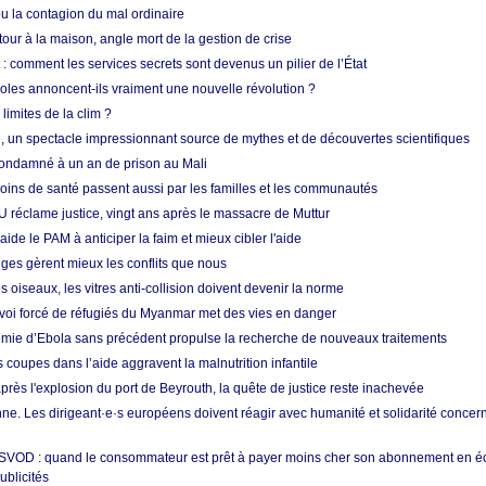
 la contagion du mal ordinaire
etour à la maison, angle mort de la gestion de crise
 comment les services secrets sont devenus un pilier de l’État
coles annoncent-ils vraiment une nouvelle révolution ?
limites de la clim ?
re, un spectacle impressionnant source de mythes et de découvertes scientifiques
condamné à un an de prison au Mali
soins de santé passent aussi par les familles et les communautés
U réclame justice, vingt ans après le massacre de Muttur
aide le PAM à anticiper la faim et mieux cibler l'aide
nges gèrent mieux les conflits que nous
s oiseaux, les vitres anti-collision doivent devenir la norme
envoi forcé de réfugiés du Myanmar met des vies en danger
mie d’Ebola sans précédent propulse la recherche de nouveaux traitements
s coupes dans l’aide aggravent la malnutrition infantile
après l'explosion du port de Beyrouth, la quête de justice reste inachevée
e. Les dirigeant·e·s européens doivent réagir avec humanité et solidarité concerna
 SVOD : quand le consommateur est prêt à payer moins cher son abonnement en 
ublicités