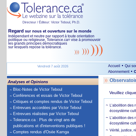
Directeur / Éditeur: Victor Teboul, Ph.D.
Regard
sur nous et ouverture sur le monde
Indépendant et neutre par rapport à toute orientation
politique ou religieuse, Tolerance.ca
vise à promouvoir
®
les grands principes démocratiques
sur lesquels repose la tolérance.
•
Accueil
Qui s
Vendredi 7 août 2026
•
Abonnement
O
Observatoi
Analyses et Opinions
Bloc-Notes de Victor Teboul
Veuillez cliqu
Conférences et essais de Victor Teboul
Critiques et comptes rendus de Victor Teboul
L’abolition des
Entrevues accordées par Victor Teboul
écosystème cult
Entrevues réalisées par Victor Teboul
L’abolition des 
Tolerance.ca : Plus de vingt ans de
écosystème cult
publications et d'interventions publiques !
Vérité, justice, 
Comptes rendus d'Osée Kamga