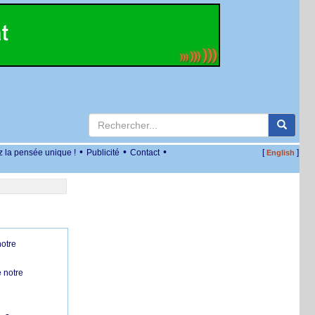
•
•
•
z la pensée unique !
Publicité
Contact
[
]
English
notre
 notre