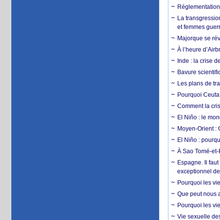
Réglementation c
La transgression
et femmes guerr
Majorque se révo
À l’heure d’Airb
Inde : la crise 
Bavure scientif
Les plans de tra
Pourquoi Ceuta 
Comment la crise
El Niño : le mon
Moyen-Orient : 
El Niño : pourqu
À Sao Tomé-et-P
Espagne. Il faut
exceptionnel d
Pourquoi les vie
Que peut nous ap
Pourquoi les vie
Vie sexuelle des