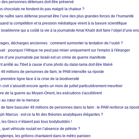
e des personnes détenues doit être préservé
s chocolats ne fondent-ils pas malgré la chaleur ?
 de naître sans défense pourrait être l’une des plus grandes forces de l’humanité
quand la compétition et la pression médiatique virent à la bavure scientifique
 israélienne qui a coûté la vie à la journaliste Amal Khalil doit faire l’objet d’une e
ges, décharges anciennes : comment surmonter la tentation de l’oubli ?
vail : pourquoi l'Afrique ne peut pas miser uniquement sur l'emploi à l'étranger
re d’une journaliste par Israël est un crime de guerre manifeste
nt arrêté au Tibet à cause d’une photo du dalaï-lama doit être libéré
49 millions de personnes de faim, le PAM intensifie sa riposte
 première ligne face à la crise de la biodiversité
n civil s’alourdit encore après un mois de juillet particulièrement meurtrier
bre de la guerre au Moyen-Orient, les exécutions s'accélèrent
ue au cœur de la menace
e faire basculer 49 millions de personnes dans la faim : le PAM renforce sa ripos
h Marcus : est-ce la fin des théories analytiques élégantes ?
, les Grecs n’étaient pas tous bodybuildés !
 quel véhicule roulait en l’absence de pétrole ?
longtemps, les grillons chantaient dans le métro parisien