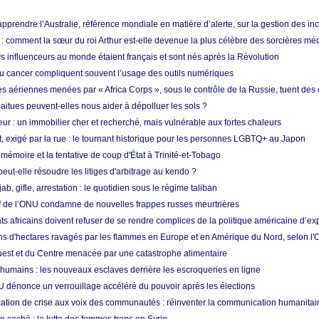
prendre l’Australie, référence mondiale en matière d’alerte, sur la gestion des in
: comment la sœur du roi Arthur est-elle devenue la plus célèbre des sorcières mé
s influenceurs au monde étaient français et sont nés après la Révolution
u cancer compliquent souvent l’usage des outils numériques
es aériennes menées par « Africa Corps », sous le contrôle de la Russie, tuent des c
aitues peuvent-elles nous aider à dépolluer les sols ?
ur : un immobilier cher et recherché, mais vulnérable aux fortes chaleurs
t, exigé par la rue : le tournant historique pour les personnes LGBTQ+ au Japon
 mémoire et la tentative de coup d'État à Trinité-et-Tobago
eut-elle résoudre les litiges d'arbitrage au kendo ?
ab, gifle, arrestation : le quotidien sous le régime taliban
ef de l’ONU condamne de nouvelles frappes russes meurtrières
ts africains doivent refuser de se rendre complices de la politique américaine d’ex
ons d'hectares ravagés par les flammes en Europe et en Amérique du Nord, selon l
Ouest et du Centre menacée par une catastrophe alimentaire
 humains : les nouveaux esclaves derrière les escroqueries en ligne
 dénonce un verrouillage accéléré du pouvoir après les élections
tion de crise aux voix des communautés : réinventer la communication humanitai