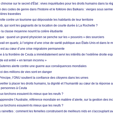
hinoise sur le secret d'État : vives inquiétudes pour les droits humains dans la r
 des codes de genre dans l'histoire et le folklore des Balkans : vierges sous serment
ières travesties
lte contre un tourisme qui dépossède les habitants de leur territoire
nb, qui sont les gagnants de la location de courte durée à La Rochelle ?
de la classe moyenne nourrit la colère étudiante
ique : quand un grand physicien se penche sur les « pouvoirs » des sourciers
vail en quartz, à l’origine d’une crise de santé publique aux États-Unis et dans le
est au cœur d’une crise migratoire permanente
 à la frontière de Ceuta a immédiatement servi les intérêts de l’extrême droite es
de est entré « en terrain inconnu »
Guterres alerte contre une guerre aux conséquences mondiales
oi des millions de vies sont en danger
rincipe, l’ONU soutient la confiance des citoyens dans les urnes
 veiller à placer les droits humains, la dignité et l’humanité au cœur de la réponse a
e personnes à Ceuta
ux torchons essuient-ils mieux que les neufs ?
prendre l’Australie, référence mondiale en matière d’alerte, sur la gestion des in
ux torchons essuient-ils mieux que les neufs ?
 rainettes : comment les femelles construisent de meilleurs nids en s'accouplant a