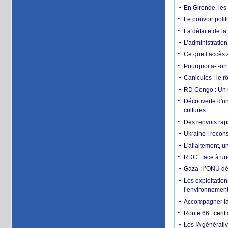
En Gironde, les 
Le pouvoir poli
La défaite de la
L’administration
Ce que l’accès a
Pourquoi a-t-on
Canicules : le r
RD Congo : Un r
Découverte d'un
cultures
Des renvois rapi
Ukraine : reconst
L'allaitement, u
RDC : face à une
Gaza : l’ONU dé
Les exploitation
l’environnemen
Accompagner la f
Route 66 : cent 
Les IA générativ