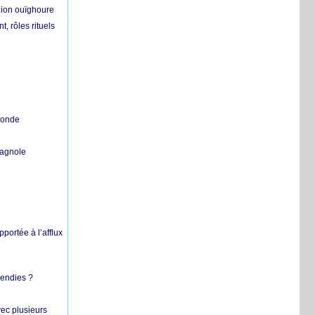
égion ouïghoure
, rôles rituels
 monde
pagnole
pportée à l’afflux
cendies ?
vec plusieurs