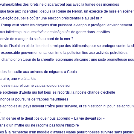
vulnérabilités des forêts ne disparaîtront pas avec la fumée des incendies
tique face aux incendies : depuis la Rome de Néron, un exercice de mise en scène 
 Seleção peut-elle coûter une élection présidentielle au Brésil ?
 Trump veut priver les citoyens d’un puissant levier pour protéger l’environnement
ux toilettes publiques révèle des inégalités de genre dans les villes
 envie de manger du salé au bord de la mer ?
ôle de l’isolation et de l’inertie thermique des bâtiments pour se protéger contre la 
esponsable gouvernemental confirme la pollution liée aux activités pétrolières
 champignon tueur de la chenille légionnaire africaine : une piste prometteuse pou
des font suite aux arrivées de migrants à Ceuta
ruire, une vie à la fois
n geste naturel qui ne va pas toujours de soi
 épidémie d'Ebola qui bat tous les records, la riposte change d'échelle
nonce la poursuite de frappes meurtrières
s agricoles au pays doivent croître pour survivre, et ce n’est bon ni pour les agricul
t
in de vie et le deuil : ce que nous apprend « La vie devant soi »
ans d’un mythe qui ne raconte pas toute l’histoire
es à la recherche d’un modèle d’affaires viable pourront-elles survivre sans publici