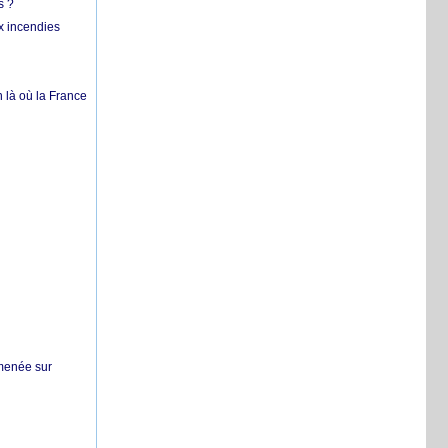
s ?
x incendies
 là où la France
 menée sur