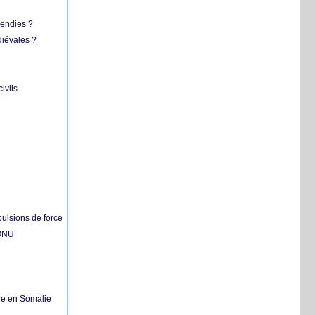
cendies ?
diévales ?
ivils
pulsions de force
'ONU
re en Somalie